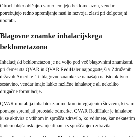
Otroci lahko običajno varno jemljejo beklometazon, vendar
potrebujejo redno spremljanje rasti in razvoja, zlasti pri dolgotrajni
uporabi.
Blagovne znamke inhalacijskega
beklometazona
Inhalacijski beklometazon je na voljo pod več blagovnimi znamkami,
pri čemer sta QVAR in QVAR RediHaler najpogostejši v Združenih
državah Amerike. Te blagovne znamke se nanašajo na isto aktivno
sestavino, vendar imajo lahko različne inhalatorje ali nekoliko
drugačne formulacije.
QVAR uporablja inhalator z odmerkom in vgrajenim števcem, ki vam
pomaga spremljati preostale odmerke. QVAR RediHaler je inhalator,
ki se aktivira z vdihom in sprošča zdravilo, ko vdihnete, kar nekaterim
ljudem olajša usklajevanje dihanja s sproščanjem zdravila.