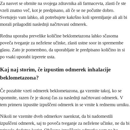
Za nasvet se obrnite na svojega zdravnika ali farmacevta, zlasti če ste
vzeli znatno več, kot je predpisano, ali če se ne počutite dobro.
Svetujejo vam lahko, ali potrebujete kakršno koli spremljanje ali ali bi
morali prilagoditi naslednji načrtovani odmerek.
Redna uporaba prevelike količine beklometazona lahko sčasoma
poveča tveganje za neželene učinke, zlasti ustne soor in spremembe
glasu. Zato je pomembno, da uporabljate le predpisano količino in si
po vsaki uporabi izperete usta.
Kaj naj storim, če izpustim odmerek inhalacije
beklometazona?
Če pozabite vzeti odmerek beklometazona, ga vzemite takoj, ko se
spomnite, razen če je skoraj čas za naslednji načrtovani odmerek. V
tem primeru izpustite izpuščeni odmerek in se vrnite k rednemu urniku.
Nikoli ne vzemite dveh odmerkov naenkrat, da bi nadomestili
izpuščeni odmerek, saj to poveča tveganje za neželene učinke, ne da bi