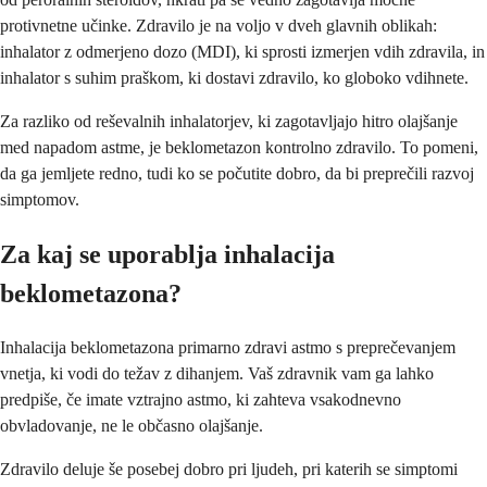
protivnetne učinke. Zdravilo je na voljo v dveh glavnih oblikah:
inhalator z odmerjeno dozo (MDI), ki sprosti izmerjen vdih zdravila, in
inhalator s suhim praškom, ki dostavi zdravilo, ko globoko vdihnete.
Za razliko od reševalnih inhalatorjev, ki zagotavljajo hitro olajšanje
med napadom astme, je beklometazon kontrolno zdravilo. To pomeni,
da ga jemljete redno, tudi ko se počutite dobro, da bi preprečili razvoj
simptomov.
Za kaj se uporablja inhalacija
beklometazona?
Inhalacija beklometazona primarno zdravi astmo s preprečevanjem
vnetja, ki vodi do težav z dihanjem. Vaš zdravnik vam ga lahko
predpiše, če imate vztrajno astmo, ki zahteva vsakodnevno
obvladovanje, ne le občasno olajšanje.
Zdravilo deluje še posebej dobro pri ljudeh, pri katerih se simptomi