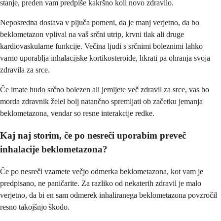
stanje, preden vam predpiše kakršno koli novo zdravilo.
Neposredna dostava v pljuča pomeni, da je manj verjetno, da bo
beklometazon vplival na vaš srčni utrip, krvni tlak ali druge
kardiovaskularne funkcije. Večina ljudi s srčnimi boleznimi lahko
varno uporablja inhalacijske kortikosteroide, hkrati pa ohranja svoja
zdravila za srce.
Če imate hudo srčno bolezen ali jemljete več zdravil za srce, vas bo
morda zdravnik želel bolj natančno spremljati ob začetku jemanja
beklometazona, vendar so resne interakcije redke.
Kaj naj storim, če po nesreči uporabim preveč
inhalacije beklometazona?
Če po nesreči vzamete večjo odmerka beklometazona, kot vam je
predpisano, ne paničarite. Za razliko od nekaterih zdravil je malo
verjetno, da bi en sam odmerek inhaliranega beklometazona povzročil
resno takojšnjo škodo.