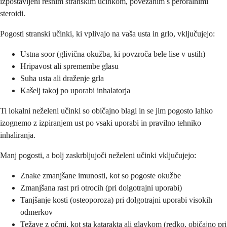
izpostavljeni resnim stranskim učinkom, povezanim s peroralnimi
steroidi.
Pogosti stranski učinki, ki vplivajo na vaša usta in grlo, vključujejo:
Ustna soor (glivična okužba, ki povzroča bele lise v ustih)
Hripavost ali spremembe glasu
Suha usta ali draženje grla
Kašelj takoj po uporabi inhalatorja
Ti lokalni neželeni učinki so običajno blagi in se jim pogosto lahko
izognemo z izpiranjem ust po vsaki uporabi in pravilno tehniko
inhaliranja.
Manj pogosti, a bolj zaskrbljujoči neželeni učinki vključujejo:
Znake zmanjšane imunosti, kot so pogoste okužbe
Zmanjšana rast pri otrocih (pri dolgotrajni uporabi)
Tanjšanje kosti (osteoporoza) pri dolgotrajni uporabi visokih
odmerkov
Težave z očmi, kot sta katarakta ali glavkom (redko, običajno pri