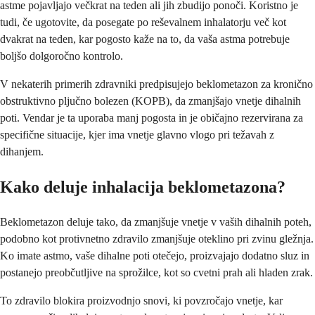
astme pojavljajo večkrat na teden ali jih zbudijo ponoči. Koristno je
tudi, če ugotovite, da posegate po reševalnem inhalatorju več kot
dvakrat na teden, kar pogosto kaže na to, da vaša astma potrebuje
boljšo dolgoročno kontrolo.
V nekaterih primerih zdravniki predpisujejo beklometazon za kronično
obstruktivno pljučno bolezen (KOPB), da zmanjšajo vnetje dihalnih
poti. Vendar je ta uporaba manj pogosta in je običajno rezervirana za
specifične situacije, kjer ima vnetje glavno vlogo pri težavah z
dihanjem.
Kako deluje inhalacija beklometazona?
Beklometazon deluje tako, da zmanjšuje vnetje v vaših dihalnih poteh,
podobno kot protivnetno zdravilo zmanjšuje oteklino pri zvinu gležnja.
Ko imate astmo, vaše dihalne poti otečejo, proizvajajo dodatno sluz in
postanejo preobčutljive na sprožilce, kot so cvetni prah ali hladen zrak.
To zdravilo blokira proizvodnjo snovi, ki povzročajo vnetje, kar