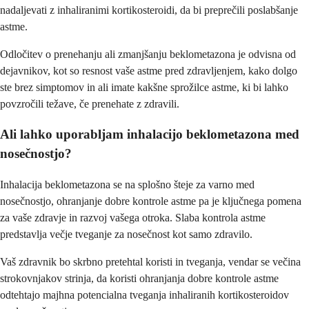
nadaljevati z inhaliranimi kortikosteroidi, da bi preprečili poslabšanje
astme.
Odločitev o prenehanju ali zmanjšanju beklometazona je odvisna od
dejavnikov, kot so resnost vaše astme pred zdravljenjem, kako dolgo
ste brez simptomov in ali imate kakšne sprožilce astme, ki bi lahko
povzročili težave, če prenehate z zdravili.
Ali lahko uporabljam inhalacijo beklometazona med
nosečnostjo?
Inhalacija beklometazona se na splošno šteje za varno med
nosečnostjo, ohranjanje dobre kontrole astme pa je ključnega pomena
za vaše zdravje in razvoj vašega otroka. Slaba kontrola astme
predstavlja večje tveganje za nosečnost kot samo zdravilo.
Vaš zdravnik bo skrbno pretehtal koristi in tveganja, vendar se večina
strokovnjakov strinja, da koristi ohranjanja dobre kontrole astme
odtehtajo majhna potencialna tveganja inhaliranih kortikosteroidov