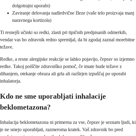
dolgotrajni uporabi)
Zaviranje delovanja nadledvične žleze (vaše telo proizvaja manj
naravnega kortizola)
Ti resnejši učinki so redki, zlasti pri tipičnih predpisanih odmerkih,
vendar vas bo zdravnik redno spremljal, da bi zgodaj zaznal morebitne
težave.
Redke, a resne alergijske reakcije se lahko pojavijo, čeprav so izjemno
redke. Takoj poiščite zdravniško pomoč, če imate hude težave z
dihanjem, otekanje obraza ali grla ali razširjen izpuščaj po uporabi
inhalatorja.
Kdo ne sme uporabljati inhalacije
beklometazona?
Inhalacija beklometazona ni primerna za vse, čeprav je seznam ljudi, ki
je ne smejo uporabljati, razmeroma kratek. Vaš zdravnik bo pred