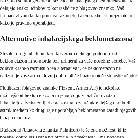
Na voljo so tudi generične različice inhalacijskega beklometazona, ki
delujejo enako učinkovito kot različice z blagovno znamko. Vaš
farmacevt vam lahko pomaga razumeti, katero različico prejemate in
kako jo pravilno uporabljati.
Alternative inhalacijskega beklometazona
Številni drugi inhalirani kortikosteroidi delujejo podobno kot
beklometazon in so morda bolj primerni za vaše posebne potrebe. Vaš
zdravnik lahko razmisli o teh alternativah, če beklometazon ne
nadzoruje vaše astme dovolj dobro ali če imate moteče stranske učinke.
Flutikazon (blagovne znamke Flovent, ArmonAir) je nekoliko
močnejši od beklometazona in je na voljo v različnih vrstah
inhalatorjev. Nekateri ljudje ga smatrajo za učinkovitejšega pri hudi
astmi, medtem ko drugi raje uporabljajo beklometazon zaradi njegovih
blažjih učinkov.
Budezonid (blagovna znamka Pulmicort) je še ena možnost, ki je
posebej dobro raziskana pri otrocih in nosečnicah. Ima podoben