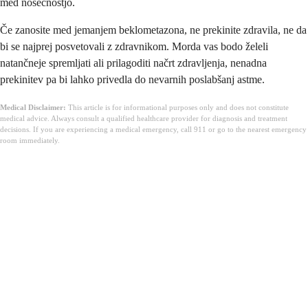
med nosečnostjo.
Če zanosite med jemanjem beklometazona, ne prekinite zdravila, ne da
bi se najprej posvetovali z zdravnikom. Morda vas bodo želeli
natančneje spremljati ali prilagoditi načrt zdravljenja, nenadna
prekinitev pa bi lahko privedla do nevarnih poslabšanj astme.
Medical Disclaimer:
This article is for informational purposes only and does not constitute
medical advice. Always consult a qualified healthcare provider for diagnosis and treatment
decisions. If you are experiencing a medical emergency, call 911 or go to the nearest emergency
room immediately.