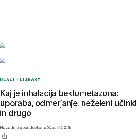
Benchmarks
Stories
FAQ
Sign up / Log in
HEALTH LIBRARY
Kaj je inhalacija beklometazona:
uporaba, odmerjanje, neželeni učinki
in drugo
Nazadnje posodobljeno
3. april 2026