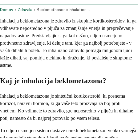
Domov
Zdravila
Beclomethasone Inhalation Route
Inhalacija beklometazona je zdravilo iz skupine kortikosteroidov, ki ga
vdihavate neposredno v pljuča za zmanjšanje vnetja in preprečevanje
napadov astme. Predstavljajte si ga kot nežno, ciljno usmerjeno
protivnetno zdravljenje, ki deluje tam, kjer ga najbolj potrebujete - v
vaših dihalnih poteh. To inhalirano zdravilo pomaga milijonom ljudi
lažje dihati, saj pomirja oteklino in draženje, ki poslabšuje simptome
astme.
Kaj je inhalacija beklometazona?
Inhalacija beklometazona je sintetični kortikosteroid, ki posnema
kortizol, naravni hormon, ki ga vaše telo proizvaja za boj proti
vnetjem. Ko vdihnete to zdravilo, gre neposredno v pljuča in dihalne
poti, namesto da bi najprej potovalo po vsem telesu.
Ta ciljno usmerjen sistem dostave naredi beklometazon veliko varnejši
od peroralnih steroidov, hkrati pa še vedno zagotavlja močne