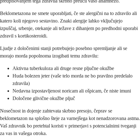
predpisovanjem tega zdravila skrbno preučil vašo anamnezo.
Beklometazona ne smete uporabljati, če ste alergični na to zdravilo ali
katero koli njegovo sestavino. Znaki alergije lahko vključujejo
izpuščaj, srbenje, otekanje ali težave z dihanjem po predhodni uporabi
zdravil s kortikosteroidi.
Ljudje z določenimi stanji potrebujejo posebno spremljanje ali se
morajo morda popolnoma izogibati temu zdravilu:
Aktivna tuberkuloza ali druge resne pljučne okužbe
Huda bolezen jeter (vaše telo morda ne bo pravilno predelalo
zdravila)
Nedavna izpostavljenost noricam ali ošpicam, če niste imuni
Določene glivične okužbe pljuč
Nosečnost in dojenje zahtevata skrbno presojo, čeprav se
beklometazon na splošno šteje za varnejšega kot nenadzorovana astma.
Vaš zdravnik bo pretehtal koristi v primerjavi s potencialnimi tveganji
za vas in vašega otroka.