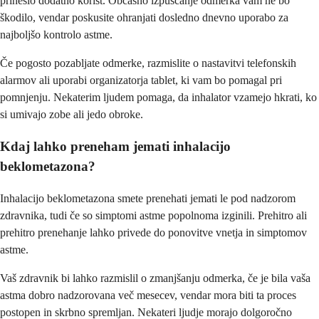
prineslo dodatno korist. Občasno izpuščanje odmerka vam ne bo
škodilo, vendar poskusite ohranjati dosledno dnevno uporabo za
najboljšo kontrolo astme.
Če pogosto pozabljate odmerke, razmislite o nastavitvi telefonskih
alarmov ali uporabi organizatorja tablet, ki vam bo pomagal pri
pomnjenju. Nekaterim ljudem pomaga, da inhalator vzamejo hkrati, ko
si umivajo zobe ali jedo obroke.
Kdaj lahko preneham jemati inhalacijo
beklometazona?
Inhalacijo beklometazona smete prenehati jemati le pod nadzorom
zdravnika, tudi če so simptomi astme popolnoma izginili. Prehitro ali
prehitro prenehanje lahko privede do ponovitve vnetja in simptomov
astme.
Vaš zdravnik bi lahko razmislil o zmanjšanju odmerka, če je bila vaša
astma dobro nadzorovana več mesecev, vendar mora biti ta proces
postopen in skrbno spremljan. Nekateri ljudje morajo dolgoročno