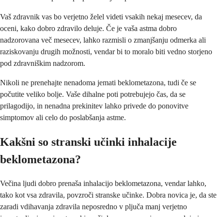
Vaš zdravnik vas bo verjetno želel videti vsakih nekaj mesecev, da
oceni, kako dobro zdravilo deluje. Če je vaša astma dobro
nadzorovana več mesecev, lahko razmisli o zmanjšanju odmerka ali
raziskovanju drugih možnosti, vendar bi to moralo biti vedno storjeno
pod zdravniškim nadzorom.
Nikoli ne prenehajte nenadoma jemati beklometazona, tudi če se
počutite veliko bolje. Vaše dihalne poti potrebujejo čas, da se
prilagodijo, in nenadna prekinitev lahko privede do ponovitve
simptomov ali celo do poslabšanja astme.
Kakšni so stranski učinki inhalacije
beklometazona?
Večina ljudi dobro prenaša inhalacijo beklometazona, vendar lahko,
tako kot vsa zdravila, povzroči stranske učinke. Dobra novica je, da ste
zaradi vdihavanja zdravila neposredno v pljuča manj verjetno