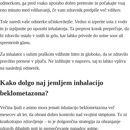
odmerkom, ga pred vsako uporabo dobro pretresite in počakajte vsaj
eno minuto med vdihavanji, če vam zdravnik predpiše več vdihov.
Tole naredi vaše odmerke učinkovitejše: Vedno si izperite usta z vodo
in jo izpljunite po uporabi inhalatorja. Ta preprost korak preprečuje, da
bi zdravilo ostalo v ustih in grlu, kar lahko privede do ustne soor ali
sprememb glasu.
Za inhalator s suhim praškom vdihnite hitro in globoko, da se zdravilo
pravilno prenese v pljuča. Ne izdihujte v napravo, saj to lahko vpliva
na naslednji odmerek.
Kako dolgo naj jemljem inhalacijo
beklometazona?
Večina ljudi z astmo mora jemati inhalacijo beklometazona več
mesecev ali let, da ohrani dobro kontrolo nad svojimi simptomi. To ni
kratkotrajno zdravljenje – to je dolgoročna strategija za ohranjanje
zdravih dihalnih poti in preprečevanje napadov astme.