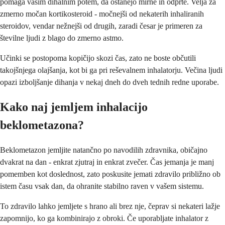
pomaga vašim dihalnim potem, da ostanejo mirne in odprte. Velja za
zmerno močan kortikosteroid - močnejši od nekaterih inhaliranih
steroidov, vendar nežnejši od drugih, zaradi česar je primeren za
številne ljudi z blago do zmerno astmo.
Učinki se postopoma kopičijo skozi čas, zato ne boste občutili
takojšnjega olajšanja, kot bi ga pri reševalnem inhalatorju. Večina ljudi
opazi izboljšanje dihanja v nekaj dneh do dveh tednih redne uporabe.
Kako naj jemljem inhalacijo
beklometazona?
Beklometazon jemljite natančno po navodilih zdravnika, običajno
dvakrat na dan - enkrat zjutraj in enkrat zvečer. Čas jemanja je manj
pomemben kot doslednost, zato poskusite jemati zdravilo približno ob
istem času vsak dan, da ohranite stabilno raven v vašem sistemu.
To zdravilo lahko jemljete s hrano ali brez nje, čeprav si nekateri lažje
zapomnijo, ko ga kombinirajo z obroki. Če uporabljate inhalator z