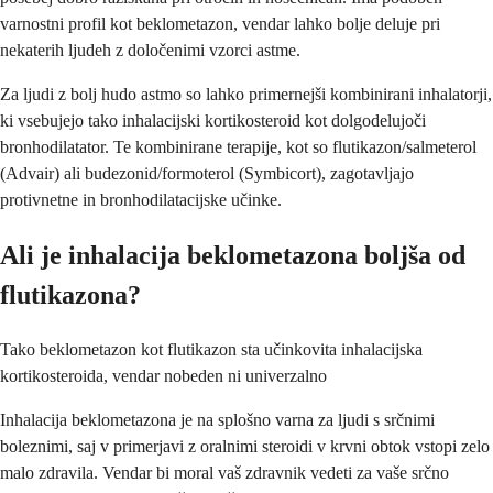
varnostni profil kot beklometazon, vendar lahko bolje deluje pri
nekaterih ljudeh z določenimi vzorci astme.
Za ljudi z bolj hudo astmo so lahko primernejši kombinirani inhalatorji,
ki vsebujejo tako inhalacijski kortikosteroid kot dolgodelujoči
bronhodilatator. Te kombinirane terapije, kot so flutikazon/salmeterol
(Advair) ali budezonid/formoterol (Symbicort), zagotavljajo
protivnetne in bronhodilatacijske učinke.
Ali je inhalacija beklometazona boljša od
flutikazona?
Tako beklometazon kot flutikazon sta učinkovita inhalacijska
kortikosteroida, vendar nobeden ni univerzalno
Inhalacija beklometazona je na splošno varna za ljudi s srčnimi
boleznimi, saj v primerjavi z oralnimi steroidi v krvni obtok vstopi zelo
malo zdravila. Vendar bi moral vaš zdravnik vedeti za vaše srčno