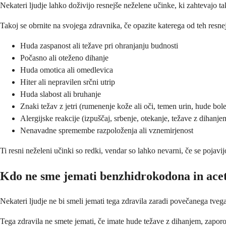
Nekateri ljudje lahko doživijo resnejše neželene učinke, ki zahtevajo 
Takoj se obrnite na svojega zdravnika, če opazite katerega od teh resne
Huda zaspanost ali težave pri ohranjanju budnosti
Počasno ali oteženo dihanje
Huda omotica ali omedlevica
Hiter ali nepravilen srčni utrip
Huda slabost ali bruhanje
Znaki težav z jetri (rumenenje kože ali oči, temen urin, hude bol
Alergijske reakcije (izpuščaj, srbenje, otekanje, težave z dihanje
Nenavadne spremembe razpoloženja ali vznemirjenost
Ti resni neželeni učinki so redki, vendar so lahko nevarni, če se pojavi
Kdo ne sme jemati benzhidrokodona in ace
Nekateri ljudje ne bi smeli jemati tega zdravila zaradi povečanega tveg
Tega zdravila ne smete jemati, če imate hude težave z dihanjem, zaporo