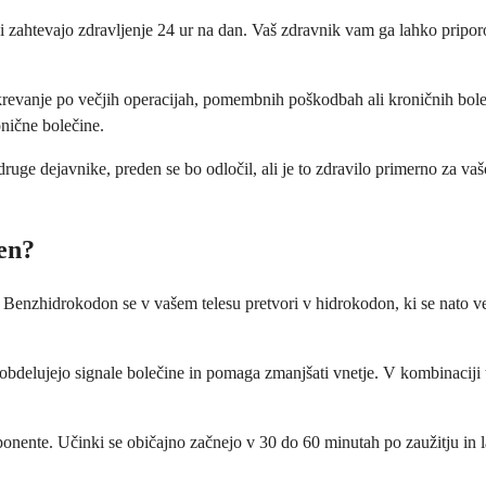
 zahtevajo zdravljenje 24 ur na dan. Vaš zdravnik vam ga lahko priporoč
 okrevanje po večjih operacijah, pomembnih poškodbah ali kroničnih bole
onične bolečine.
ge dejavnike, preden se bo odločil, ali je to zdravilo primerno za vašo 
en?
. Benzhidrokodon se v vašem telesu pretvori v hidrokodon, ki se nato v
delujejo signale bolečine in pomaga zmanjšati vnetje. V kombinaciji ti d
nente. Učinki se običajno začnejo v 30 do 60 minutah po zaužitju in la