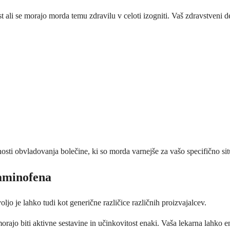
t ali se morajo morda temu zdravilu v celoti izogniti. Vaš zdravstveni 
nosti obvladovanja bolečine, ki so morda varnejše za vašo specifično sit
aminofena
o je lahko tudi kot generične različice različnih proizvajalcev.
orajo biti aktivne sestavine in učinkovitost enaki. Vaša lekarna lahko 