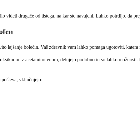
lo videti drugače od tistega, na kar ste navajeni. Lahko potrdijo, da pr
ofen
vito lajšanje bolečin. Vaš zdravnik vam lahko pomaga ugotoviti, katera 
oksikodon z acetaminofenom, delujejo podobno in so lahko možnosti. N
upošteva, vključujejo: