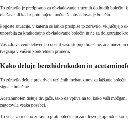
To zdravilo je predpisano za obvladovanje zmernih do hudih bolečin, ki
olajšave ali kadar potrebujete močnejše obvladovanje bolečin.
Pogoste situacije, v katerih se lahko predpiše to zdravilo, vključujejo
uporablja za kratkotrajno obvladovanje bolečin in ne za dolgotrajne kr
Vaš zdravstveni delavec bo ocenil vašo stopnjo bolečine, anamnezo in dru
tveganja v vašem konkretnem primeru.
Kako deluje benzhidrokodon in acetaminof
To zdravilo deluje prek dveh različnih mehanizmov za lajšanje bolečin
signale bolečine.
Acetaminofen deluje drugače, tako da vpliva na to, kako vaši možgani ob
zagotovila vsaka posebej.
To velja za močno zdravilo proti bolečinam zaradi svoje opioidne kompo