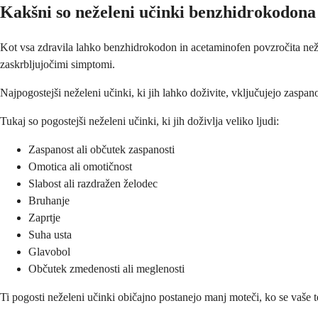
Kakšni so neželeni učinki benzhidrokodona
Kot vsa zdravila lahko benzhidrokodon in acetaminofen povzročita než
zaskrbljujočimi simptomi.
Najpogostejši neželeni učinki, ki jih lahko doživite, vključujejo zaspanos
Tukaj so pogostejši neželeni učinki, ki jih doživlja veliko ljudi:
Zaspanost ali občutek zaspanosti
Omotica ali omotičnost
Slabost ali razdražen želodec
Bruhanje
Zaprtje
Suha usta
Glavobol
Občutek zmedenosti ali meglenosti
Ti pogosti neželeni učinki običajno postanejo manj moteči, ko se vaše te