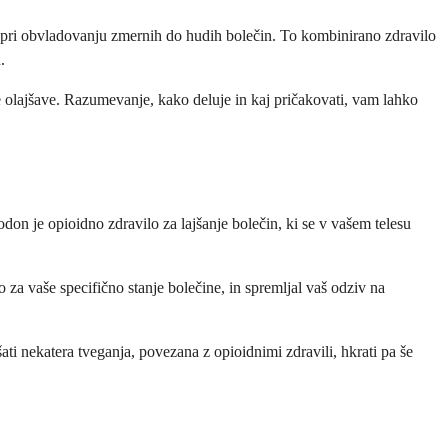
li pri obvladovanju zmernih do hudih bolečin. To kombinirano zdravilo
.
ne olajšave. Razumevanje, kako deluje in kaj pričakovati, vam lahko
don je opioidno zdravilo za lajšanje bolečin, ki se v vašem telesu
 za vaše specifično stanje bolečine, in spremljal vaš odziv na
i nekatera tveganja, povezana z opioidnimi zdravili, hkrati pa še