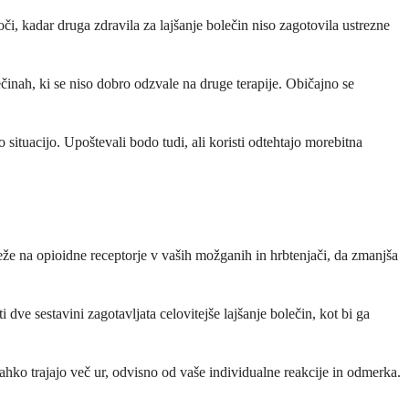
i, kadar druga zdravila za lajšanje bolečin niso zagotovila ustrezne
činah, ki se niso dobro odzvale na druge terapije. Običajno se
situacijo. Upoštevali bodo tudi, ali koristi odtehtajo morebitna
eže na opioidne receptorje v vaših možganih in hrbtenjači, da zmanjša
ve sestavini zagotavljata celovitejše lajšanje bolečin, kot bi ga
hko trajajo več ur, odvisno od vaše individualne reakcije in odmerka.