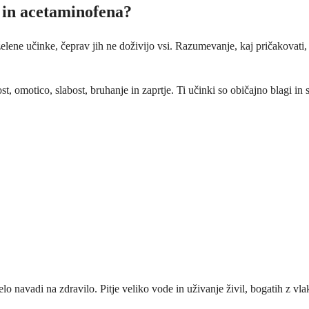
 in acetaminofena?
elene učinke, čeprav jih ne doživijo vsi. Razumevanje, kaj pričakovat
t, omotico, slabost, bruhanje in zaprtje. Ti učinki so običajno blagi in s
lo navadi na zdravilo. Pitje veliko vode in uživanje živil, bogatih z vl