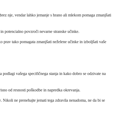
li brez nje, vendar lahko jemanje s hrano ali mlekom pomaga zmanjšati
u in potencialno povzroči nevarne stranske učinke.
ko prav tako pomagata zmanjšati neželene učinke in izboljšati vaše
na podlagi vašega specifičnega stanja in kako dobro se odzivate na
visno od resnosti poškodbe in napredka okrevanja.
 Nikoli ne prenehajte jemati tega zdravila nenadoma, ne da bi se