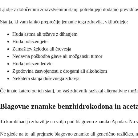
Ljudje z določenimi zdravstvenimi stanji potrebujejo dodatno previdnos
Stanja, ki vam lahko preprečijo jemanje tega zdravila, vključujejo:
Huda astma ali težave z dihanjem
Huda bolezen jeter
Zamašitev želodca ali črevesja
Nedavna poškodba glave ali možganski tumor
Huda bolezen ledvic
Zgodovina zasvojenosti z drogami ali alkoholom
Nekatera stanja duševnega zdravja
Če imate katero od teh stanj, bo vaš zdravnik raziskal alternativne mož
Blagovne znamke benzhidrokodona in acet
Ta kombinacija zdravil je na voljo pod blagovno znamko Apadaz. Na volj
Ne glede na to, ali prejmete blagovno znamko ali generično različico, m