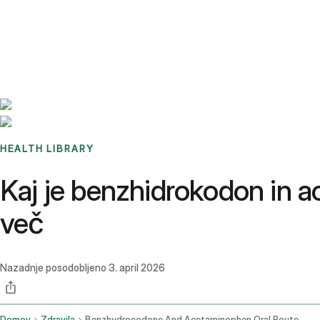
Benchmarks
Stories
FAQ
Sign up / Log in
HEALTH LIBRARY
Kaj je benzhidrokodon in a
več
Nazadnje posodobljeno
3. april 2026
Domov
Zdravila
Benzhydrocodone And Acetaminophen Oral Route