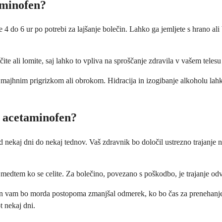
aminofen?
e 4 do 6 ur po potrebi za lajšanje bolečin. Lahko ga jemljete s hrano a
ite ali lomite, saj lahko to vpliva na sproščanje zdravila v vašem teles
 z majhnim prigrizkom ali obrokom. Hidracija in izogibanje alkoholu lah
 acetaminofen?
d nekaj dni do nekaj tednov. Vaš zdravnik bo določil ustrezno trajanje 
medtem ko se celite. Za bolečino, povezano s poškodbo, je trajanje od
, in vam bo morda postopoma zmanjšal odmerek, ko bo čas za prenehanje.
t nekaj dni.