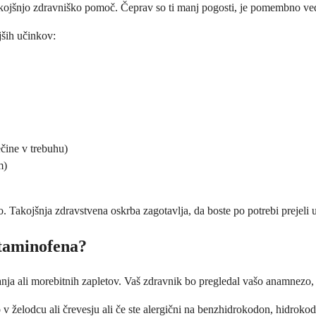
takojšnjo zdravniško pomoč. Čeprav so ti manj pogosti, je pomembno vede
jših učinkov:
ečine v trebuhu)
m)
jo. Takojšnja zdravstvena oskrba zagotavlja, da boste po potrebi prejeli 
taminofena?
anja ali morebitnih zapletov. Vaš zdravnik bo pregledal vašo anamnezo, d
 v želodcu ali črevesju ali če ste alergični na benzhidrokodon, hidroko