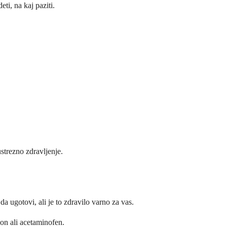
ti, na kaj paziti.
ustrezno zdravljenje.
a ugotovi, ali je to zdravilo varno za vas.
don ali acetaminofen.