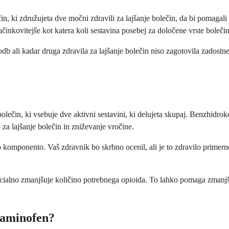
čin, ki združujeta dve močni zdravili za lajšanje bolečin, da bi pomaga
 učinkovitejše kot katera koli sestavina posebej za določene vrste bolečin
odb ali kadar druga zdravila za lajšanje bolečin niso zagotovila zadost
ečin, ki vsebuje dve aktivni sestavini, ki delujeta skupaj. Benzhidroko
a lajšanje bolečin in zniževanje vročine.
 komponento. Vaš zdravnik bo skrbno ocenil, ali je to zdravilo primerno
cialno zmanjšuje količino potrebnega opioida. To lahko pomaga zmanjšat
taminofen?