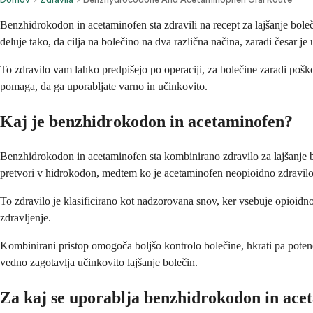
Benzhidrokodon in acetaminofen sta zdravili na recept za lajšanje bole
deluje tako, da cilja na bolečino na dva različna načina, zaradi česar je
To zdravilo vam lahko predpišejo po operaciji, za bolečine zaradi pošk
pomaga, da ga uporabljate varno in učinkovito.
Kaj je benzhidrokodon in acetaminofen?
Benzhidrokodon in acetaminofen sta kombinirano zdravilo za lajšanje bol
pretvori v hidrokodon, medtem ko je acetaminofen neopioidno zdravilo z
To zdravilo je klasificirano kot nadzorovana snov, ker vsebuje opioidno
zdravljenje.
Kombinirani pristop omogoča boljšo kontrolo bolečine, hkrati pa poten
vedno zagotavlja učinkovito lajšanje bolečin.
Za kaj se uporablja benzhidrokodon in ace