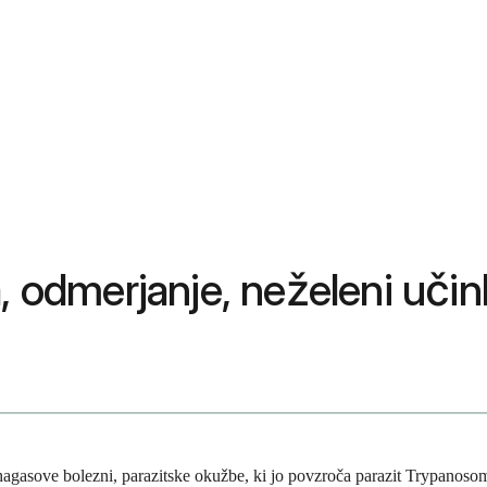
, odmerjanje, neželeni učin
hagasove bolezni, parazitske okužbe, ki jo povzroča parazit Trypanosom