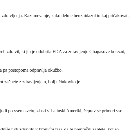
h zdravljenja. Razumevanje, kako deluje benznidazol in kaj pričakovati,
eh zdravil, ki jih je odobrila FDA za zdravljenje Chagasove bolezni,
soma pa postopoma odpravlja okužbo.
t začnete z zdravljenjem, bolj učinkovito je.
judi po vsem svetu, zlasti v Latinski Ameriki, čeprav se primeri vse
še tudi zdravilo v kronični fazi, da bi preprečili zaplete, kot so