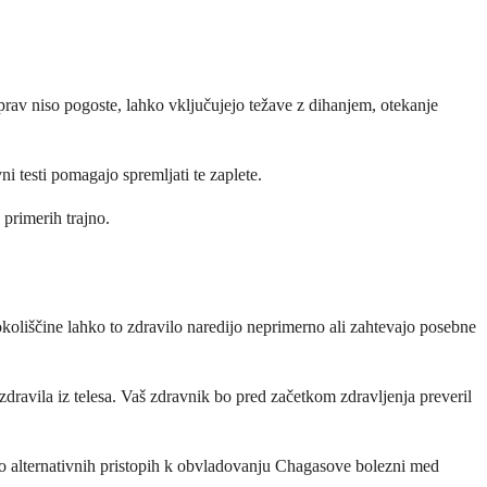
prav niso pogoste, lahko vključujejo težave z dihanjem, otekanje
ni testi pomagajo spremljati te zaplete.
 primerih trajno.
okoliščine lahko to zdravilo naredijo neprimerno ali zahtevajo posebne
zdravila iz telesa. Vaš zdravnik bo pred začetkom zdravljenja preveril
al o alternativnih pristopih k obvladovanju Chagasove bolezni med