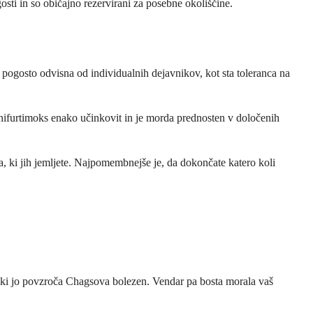
sti in so običajno rezervirani za posebne okoliščine.
pogosto odvisna od individualnih dejavnikov, kot sta toleranca na
 nifurtimoks enako učinkovit in je morda prednosten v določenih
a, ki jih jemljete. Najpomembnejše je, da dokončate katero koli
, ki jo povzroča Chagsova bolezen. Vendar pa bosta morala vaš