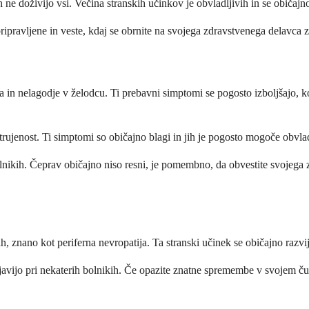
ne doživijo vsi. Večina stranskih učinkov je obvladljivih in se običajno 
ipravljene in veste, kdaj se obrnite na svojega zdravstvenega delavca z
ta in nelagodje v želodcu. Ti prebavni simptomi se pogosto izboljšajo, k
trujenost. Ti simptomi so običajno blagi in jih je pogosto mogoče obvla
h bolnikih. Čeprav običajno niso resni, je pomembno, da obvestite svoje
ah, znano kot periferna nevropatija. Ta stranski učinek se običajno razv
javijo pri nekaterih bolnikih. Če opazite znatne spremembe v svojem ču