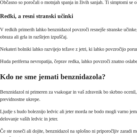
Občasno so poročali o motnjah spanja in živih sanjah. Ti simptomi se 
Redki, a resni stranski učinki
V redkih primerih lahko benznidazol povzroči resnejše stranske učinke,
obraza ali grla in razširjen izpuščaj.
Nekateri bolniki lahko razvijejo težave z jetri, ki lahko povzročijo por
Huda periferna nevropatija, čeprav redka, lahko povzroči znatno oslabel
Kdo ne sme jemati benznidazola?
Benznidazol ni primeren za vsakogar in vaš zdravnik bo skrbno ocenil, a
previdnostne ukrepe.
Ljudje s hudo boleznijo ledvic ali jeter morda ne bodo mogli varno jema
delovanje vaših ledvic in jeter.
Če ste noseči ali dojite, benznidazol na splošno ni priporočljiv zarad