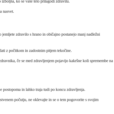
izboljša, ko se vaše telo prilagodi zdravilu.
a nasvet.
o jemljete zdravilo s hrano in običajno postanejo manj nadležni
dati z počitkom in zadostnim pitjem tekočine.
ga zdravnika, če se med zdravljenjem pojavijo kakršne koli spremembe na
ije postopoma in lahko traja tudi po koncu zdravljenja.
stvenem počutju, ne oklevajte in se o tem pogovorite s svojim