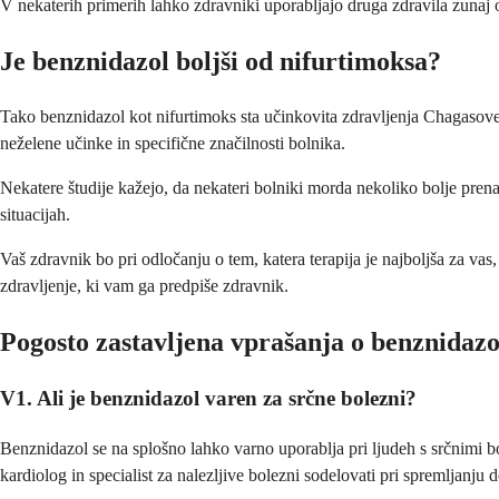
V nekaterih primerih lahko zdravniki uporabljajo druga zdravila zunaj o
Je benznidazol boljši od nifurtimoksa?
Tako benznidazol kot nifurtimoks sta učinkovita zdravljenja Chagasove
neželene učinke in specifične značilnosti bolnika.
Nekatere študije kažejo, da nekateri bolniki morda nekoliko bolje pren
situacijah.
Vaš zdravnik bo pri odločanju o tem, katera terapija je najboljša za va
zdravljenje, ki vam ga predpiše zdravnik.
Pogosto zastavljena vprašanja o benznidazo
V1. Ali je benznidazol varen za srčne bolezni?
Benznidazol se na splošno lahko varno uporablja pri ljudeh s srčnimi 
kardiolog in specialist za nalezljive bolezni sodelovati pri spremljanju