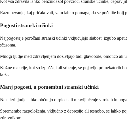
Kot vsa zdravila lahko benznidazol povzroči stranske učinke, čeprav jih 
Razumevanje, kaj pričakovati, vam lahko pomaga, da se počutite bolj pr
Pogosti stranski učinki
Najpogosteje poročani stranski učinki vključujejo slabost, izgubo apeti
sčasoma.
Mnogi ljudje med zdravljenjem doživljajo tudi glavobole, omotico ali u
Kožne reakcije, kot so izpuščaji ali srbenje, se pojavijo pri nekateri
koži.
Manj pogosti, a pomembni stranski učinki
Nekateri ljudje lahko občutijo otrplost ali mravljinčenje v rokah in nog
Spremembe razpoloženja, vključno z depresijo ali tesnobo, se lahko po
zdravnikom.