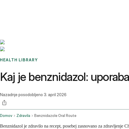
Benchmarks
Stories
FAQ
Sign up / Log in
HEALTH LIBRARY
Kaj je benznidazol: uporaba
Nazadnje posodobljeno
3. april 2026
Domov
Zdravila
Benznidazole Oral Route
Benznidazol je zdravilo na recept, posebej zasnovano za zdravljenje C