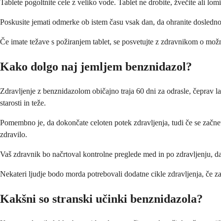
Tablete pogoltnite cele z veliko vode. Tablet ne drobite, žvečite ali lom
Poskusite jemati odmerke ob istem času vsak dan, da ohranite dosledn
Če imate težave s požiranjem tablet, se posvetujte z zdravnikom o mož
Kako dolgo naj jemljem benznidazol?
Zdravljenje z benznidazolom običajno traja 60 dni za odrasle, čeprav la
starosti in teže.
Pomembno je, da dokončate celoten potek zdravljenja, tudi če se začnet
zdravilo.
Vaš zdravnik bo načrtoval kontrolne preglede med in po zdravljenju, da
Nekateri ljudje bodo morda potrebovali dodatne cikle zdravljenja, če za
Kakšni so stranski učinki benznidazola?