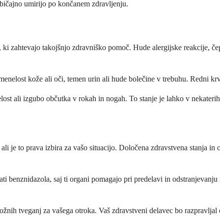
običajno umirijo po končanem zdravljenju.
 ki zahtevajo takojšnjo zdravniško pomoč. Hude alergijske reakcije, če
umenelost kože ali oči, temen urin ali hude bolečine v trebuhu. Redni krv
ost ali izgubo občutka v rokah in nogah. To stanje je lahko v nekaterih
li je to prava izbira za vašo situacijo. Določena zdravstvena stanja in 
ti benznidazola, saj ti organi pomagajo pri predelavi in odstranjevanju 
i možnih tveganj za vašega otroka. Vaš zdravstveni delavec bo razpravlj