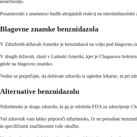
nosečnostjo.
Posamezniki z anamnezo hudih alergijskih reakcij na nitroimidazolske zd
Blagovne znamke benznidazola
V Združenih državah Amerike je benznidazol na voljo pod blagovno znam
V drugih državah, zlasti v Latinski Ameriki, kjer je Chagasova bolezen
glede na blagovno znamko.
Vedno se prepričajte, da dobivate zdravilo iz ugledne lekarne, in pri zd
Alternative benznidazolu
Nifurtimoks je drugo zdravilo, ki ga je odobrila FDA za zdravljenje Ch
Vaš zdravnik vam lahko priporoči nifurtimoks, če ne prenašate benznida
in specifičnimi značilnostmi vaše okužbe.