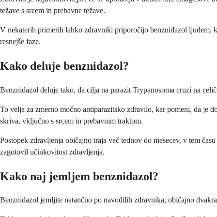
težave s srcem in prebavne težave.
V nekaterih primerih lahko zdravniki priporočijo benznidazol ljudem, 
resnejše faze.
Kako deluje benznidazol?
Benznidazol deluje tako, da cilja na parazit Trypanosoma cruzi na celi
To velja za zmerno močno antiparazitsko zdravilo, kar pomeni, da je do
skriva, vključno s srcem in prebavnim traktom.
Postopek zdravljenja običajno traja več tednov do mesecev, v tem času
zagotovil učinkovitost zdravljenja.
Kako naj jemljem benznidazol?
Benznidazol jemljite natančno po navodilih zdravnika, običajno dvakrat