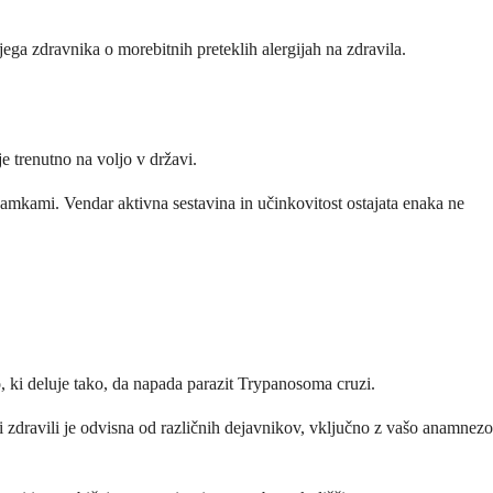
ega zdravnika o morebitnih preteklih alergijah na zdravila.
 trenutno na voljo v državi.
amkami. Vendar aktivna sestavina in učinkovitost ostajata enaka ne
o, ki deluje tako, da napada parazit Trypanosoma cruzi.
i zdravili je odvisna od različnih dejavnikov, vključno z vašo anamnezo