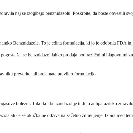
ravila naj se izogibajo benznidazolu. Poskrbite, da boste obvestili svoj
ko Benznidazole. To je edina formulacija, ki jo je odobrila FDA in je
 pogostejša, se benznidazol lahko prodaja pod različnimi blagovnimi zn
ravniku preverite, ali prejemate pravilno formulacijo.
agasove bolezni. Tako kot benznidazol je tudi to antiparazitsko zdravil
zola ali če se okužba ne odziva na začetno zdravljenje. Izbira med tem