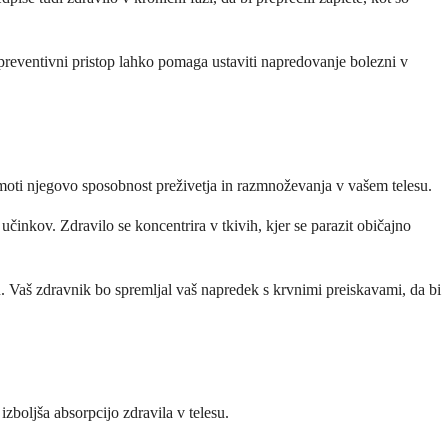
preventivni pristop lahko pomaga ustaviti napredovanje bolezni v
 moti njegovo sposobnost preživetja in razmnoževanja v vašem telesu.
inkov. Zdravilo se koncentrira v tkivih, kjer se parazit običajno
. Vaš zdravnik bo spremljal vaš napredek s krvnimi preiskavami, da bi
zboljša absorpcijo zdravila v telesu.