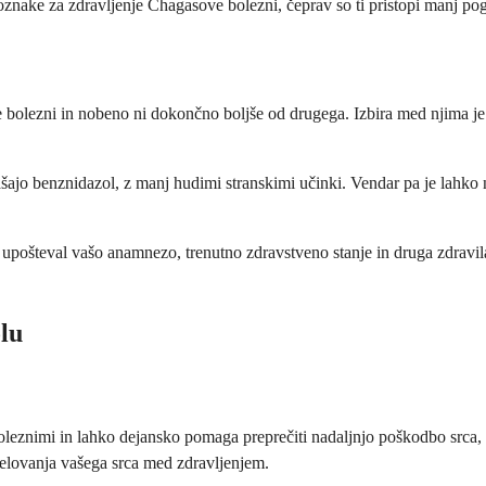
znake za zdravljenje Chagasove bolezni, čeprav so ti pristopi manj pogo
 bolezni in nobeno ni dokončno boljše od drugega. Izbira med njima je 
ašajo benznidazol, z manj hudimi stranskimi učinki. Vendar pa je lahko
s, upošteval vašo anamnezo, trenutno zdravstveno stanje in druga zdravil
lu
boleznimi in lahko dejansko pomaga preprečiti nadaljnjo poškodbo srca
 delovanja vašega srca med zdravljenjem.