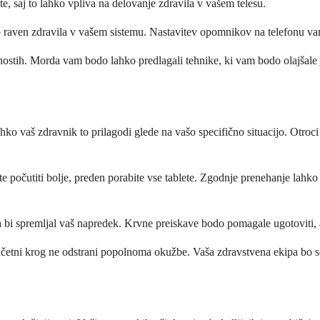
ite, saj to lahko vpliva na delovanje zdravila v vašem telesu.
o raven zdravila v vašem sistemu. Nastavitev opomnikov na telefonu v
nostih. Morda vam bodo lahko predlagali tehnike, ki vam bodo olajšale 
hko vaš zdravnik to prilagodi glede na vašo specifično situacijo. Otroci
e počutiti bolje, preden porabite vse tablete. Zgodnje prenehanje lahko
 bi spremljal vaš napredek. Krvne preiskave bodo pomagale ugotoviti, al
četni krog ne odstrani popolnoma okužbe. Vaša zdravstvena ekipa bo sode