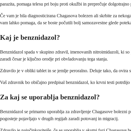
parazita, pomaga telesu pri boju proti okužbi in preprečuje dolgotrajn
Če vam je bila diagnosticirana Chagasova bolezen ali skrbite za nekoga
vam lahko pomaga, da se boste počutili bolj samozavestne glede poteka
Kaj je benznidazol?
Benznidazol spada v skupino zdravil, imenovanih nitroimidazoli, ki so
zaradi česar je ključno orodje pri obvladovanju tega stanja.
Zdravilo je v obliki tablet in se jemlje peroralno. Deluje tako, da ovi
Vaš zdravnik bo običajno predpisal benznidazol, ko krvni testi potrdijo
Za kaj se uporablja benznidazol?
Benznidazol se primarno uporablja za zdravljenje Chagasove bolezni pri 
pogosteje pojavljajo v drugih regijah zaradi potovanj in migracij.
Zdravilo je najučinkovitejše, če se uporablja v akutni fazi Chagasove bo