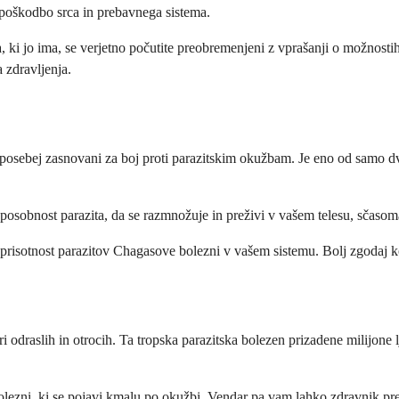
o poškodbo srca in prebavnega sistema.
, ki jo ima, se verjetno počutite preobremenjeni z vprašanji o možnosti
 zdravljenja.
 posebej zasnovani za boj proti parazitskim okužbam. Je eno od samo dv
ra sposobnost parazita, da se razmnožuje in preživi v vašem telesu, sča
 prisotnost parazitov Chagasove bolezni v vašem sistemu. Bolj zgodaj ko
odraslih in otrocih. Ta tropska parazitska bolezen prizadene milijone l
lezni, ki se pojavi kmalu po okužbi. Vendar pa vam lahko zdravnik predpi