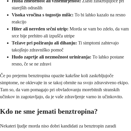
Huda zmedenost ali vznemirjenost:
Zlasti zaskrbljujoče pri
starejših odraslih
Visoka vročina s togostjo mišic:
To bi lahko kazalo na resno
reakcijo
Hiter ali nereden srčni utrip:
Morda se vam bo zdelo, da vam
srce bije prehitro ali izpušča utripe
Težave pri požiranju ali dihanju:
Ti simptomi zahtevajo
takojšnjo zdravniško pomoč
Hudo zaprtje ali nezmožnost uriniranja:
To lahko postane
resno, če se ne zdravi
Če po prejemu benztropina opazite kakršne koli zaskrbljujoče
simptome, ne oklevajte in se takoj obrnite na svojo zdravstveno ekipo.
Tam so, da vam pomagajo pri obvladovanju morebitnih stranskih
učinkov in zagotavljajo, da je vaše zdravljenje varno in učinkovito.
Kdo ne sme jemati benztropina?
Nekateri ljudje morda niso dobri kandidati za benztropin zaradi