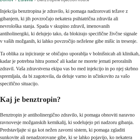
Injekcija benztropina je zdravilo, ki pomaga nadzorovati težave z
gibanjem, ki jih povzročajo nekatera psihiatrična zdravila ali
nevrološka stanja. Spada v skupino zdravil, imenovanih
antiholinergiki, ki delujejo tako, da blokirajo specifične živčne signale
v vaših možganih, ki lahko povzročijo neželene gibe mišic in tresenje.
Ta oblika za injiciranje se običajno uporablja v bolnišnicah ali klinikah,
kadar je potrebna hitra pomoč ali kadar ne morete jemati peroralnih
zdravil. Vaša zdravstvena ekipa vas bo med injekcijo in po njej skrbno
spremljala, da bi zagotovila, da deluje varno in učinkovito za vašo
specifično situacijo.
Kaj je benztropin?
Benztropin je antiholinergično zdravilo, ki pomaga obnoviti naravno
ravnovesje možganskih kemikalij, ki sodelujejo pri nadzoru gibanja.
Predstavljajte si ga kot nežen zavorni sistem, ki pomaga zgladiti
sunkovite ali nenadzorovane gibe, ki se lahko pojavijo, ko nekatera