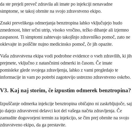
da ste prejeli preveč zdravila ali imate po injekciji nenavadne
simptome, se takoj obrnite na svojo zdravstveno ekipo.
Znaki prevelikega odmerjanja benztropina lahko vključujejo hudo
zmedenost, hiter srčni utrip, visoko vročino, težko dihanje ali izjemno
zaspanost. Ti simptomi zahtevajo takojšnjo zdravniško pomoč, zato ne
oklevajte in poiščite nujno medicinsko pomoč, če jih opazite.
Vaša zdravstvena ekipa vodi podrobne evidence o vseh zdravilih, ki jih
prejmete, vključno z natančnimi odmerki in časom. Če imate
pomisleke glede svojega zdravljenja, lahko z vami pregledajo te
informacije in vam po potrebi zagotovijo ustrezno zdravstveno oskrbo.
V3. Kaj naj storim, če izpustim odmerek benztropina?
Izpuščanje odmerka injekcije benztropina običajno ni zaskrbljujoče, saj
jo dajejo zdravstveni delavci kot del vašega načrta zdravljenja. Če
zamudite dogovorjeni termin za injekcijo, se čim prej obrnite na svojo
zdravstveno ekipo, da ga prestavite.