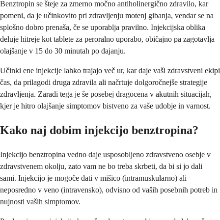
Benztropin se šteje za zmerno močno antiholinergično zdravilo, kar
pomeni, da je učinkovito pri zdravljenju motenj gibanja, vendar se na
splošno dobro prenaša, če se uporablja pravilno. Injekcijska oblika
deluje hitreje kot tablete za peroralno uporabo, običajno pa zagotavlja
olajšanje v 15 do 30 minutah po dajanju.
Učinki ene injekcije lahko trajajo več ur, kar daje vaši zdravstveni ekipi
čas, da prilagodi druga zdravila ali načrtuje dolgoročnejše strategije
zdravljenja. Zaradi tega je še posebej dragocena v akutnih situacijah,
kjer je hitro olajšanje simptomov bistveno za vaše udobje in varnost.
Kako naj dobim injekcijo benztropina?
Injekcijo benztropina vedno daje usposobljeno zdravstveno osebje v
zdravstvenem okolju, zato vam ne bo treba skrbeti, da bi si jo dali
sami. Injekcijo je mogoče dati v mišico (intramuskularno) ali
neposredno v veno (intravensko), odvisno od vaših posebnih potreb in
nujnosti vaših simptomov.