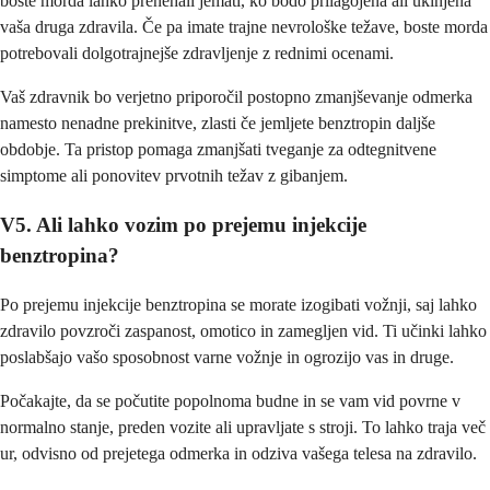
boste morda lahko prenehali jemati, ko bodo prilagojena ali ukinjena
vaša druga zdravila. Če pa imate trajne nevrološke težave, boste morda
potrebovali dolgotrajnejše zdravljenje z rednimi ocenami.
Vaš zdravnik bo verjetno priporočil postopno zmanjševanje odmerka
namesto nenadne prekinitve, zlasti če jemljete benztropin daljše
obdobje. Ta pristop pomaga zmanjšati tveganje za odtegnitvene
simptome ali ponovitev prvotnih težav z gibanjem.
V5. Ali lahko vozim po prejemu injekcije
benztropina?
Po prejemu injekcije benztropina se morate izogibati vožnji, saj lahko
zdravilo povzroči zaspanost, omotico in zamegljen vid. Ti učinki lahko
poslabšajo vašo sposobnost varne vožnje in ogrozijo vas in druge.
Počakajte, da se počutite popolnoma budne in se vam vid povrne v
normalno stanje, preden vozite ali upravljate s stroji. To lahko traja več
ur, odvisno od prejetega odmerka in odziva vašega telesa na zdravilo.