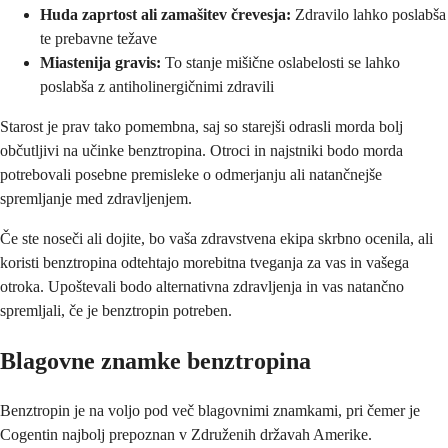
Huda zaprtost ali zamašitev črevesja:
Zdravilo lahko poslabša
te prebavne težave
Miastenija gravis:
To stanje mišične oslabelosti se lahko
poslabša z antiholinergičnimi zdravili
Starost je prav tako pomembna, saj so starejši odrasli morda bolj
občutljivi na učinke benztropina. Otroci in najstniki bodo morda
potrebovali posebne premisleke o odmerjanju ali natančnejše
spremljanje med zdravljenjem.
Če ste noseči ali dojite, bo vaša zdravstvena ekipa skrbno ocenila, ali
koristi benztropina odtehtajo morebitna tveganja za vas in vašega
otroka. Upoštevali bodo alternativna zdravljenja in vas natančno
spremljali, če je benztropin potreben.
Blagovne znamke benztropina
Benztropin je na voljo pod več blagovnimi znamkami, pri čemer je
Cogentin najbolj prepoznan v Združenih državah Amerike.