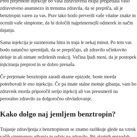
Pred prejemom injekcije bo vaša zdravstvena ekipa pregledala vašo
zdravstveno anamnezo in trenutna zdravila, da se prepriča, ali je
benztropin varen za vas. Prav tako bodo preverili vaše vitalne znake in
ocenili vaše simptome, da bi določili najprimernejši odmerek in način
dajanja.
Sama injekcija je razmeroma hitra in traja le nekaj minut. Po tem vas
bodo natančno spremljali, da se prepričajo, ali zdravilo učinkovito
deluje in ali nimate neželenih reakcij. Večina ljudi meni, da je postopek
injiciranja preprost in se dobro prenaša.
Če prejemate benztropin zaradi akutne epizode, boste morda
potrebovali le eno injekcijo. Če pa imate stalne motnje gibanja, vam bo
zdravnik morda priporočil serijo injekcij ali vas preusmeril na
peroralno zdravilo za dolgoročno obvladovanje.
Kako dolgo naj jemljem benztropin?
Trajanje zdravljenja z benztropinom se znatno razlikuje glede na vzrok
vaših simptomov gibanja in odziv na zdravilo. Pri akutnih epizodah,