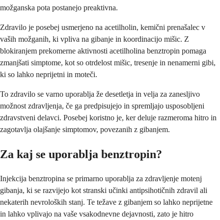
možganska pota postanejo preaktivna.
Zdravilo je posebej usmerjeno na acetilholin, kemični prenašalec v
vaših možganih, ki vpliva na gibanje in koordinacijo mišic. Z
blokiranjem prekomerne aktivnosti acetilholina benztropin pomaga
zmanjšati simptome, kot so otrdelost mišic, tresenje in nenamerni gibi,
ki so lahko neprijetni in moteči.
To zdravilo se varno uporablja že desetletja in velja za zanesljivo
možnost zdravljenja, če ga predpisujejo in spremljajo usposobljeni
zdravstveni delavci. Posebej koristno je, ker deluje razmeroma hitro in
zagotavlja olajšanje simptomov, povezanih z gibanjem.
Za kaj se uporablja benztropin?
Injekcija benztropina se primarno uporablja za zdravljenje motenj
gibanja, ki se razvijejo kot stranski učinki antipsihotičnih zdravil ali
nekaterih nevroloških stanj. Te težave z gibanjem so lahko neprijetne
in lahko vplivajo na vaše vsakodnevne dejavnosti, zato je hitro