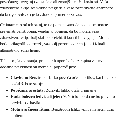
povečanega tveganja za zaplete ali zmanjšane učinkovitosti. Vaša
zdravstvena ekipa bo skrbno pregledala vašo zdravstveno anamnezo,
da bi ugotovila, ali je to zdravilo primerno za vas.
Če imate eno od teh stanj, to ne pomeni samodejno, da ne morete
prejemati benztropina, vendar to pomeni, da bo morala vaša
zdravstvena ekipa bolj skrbno pretehtati koristi in tveganja. Morda
bodo prilagodili odmerek, vas bolj pozorno spremljali ali izbrali
alternativno zdravljenje.
Tukaj so glavna stanja, pri katerih uporaba benztropina zahteva
dodatno previdnost ali morda ni priporočljiva:
Glavkom:
Benztropin lahko poveča očesni pritisk, kar bi lahko
poslabšalo to stanje
Povečana prostata:
Zdravilo lahko oteži uriniranje
Huda bolezen ledvic ali jeter:
Vaše telo morda ne bo pravilno
predelalo zdravila
Motnje srčnega ritma:
Benztropin lahko vpliva na srčni utrip
in ritem