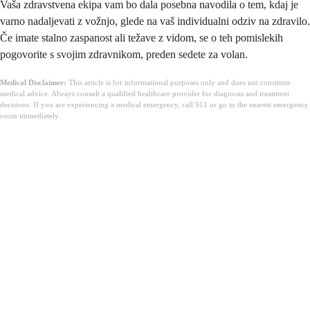
Vaša zdravstvena ekipa vam bo dala posebna navodila o tem, kdaj je
varno nadaljevati z vožnjo, glede na vaš individualni odziv na zdravilo.
Če imate stalno zaspanost ali težave z vidom, se o teh pomislekih
pogovorite s svojim zdravnikom, preden sedete za volan.
Medical Disclaimer:
This article is for informational purposes only and does not constitute
medical advice. Always consult a qualified healthcare provider for diagnosis and treatment
decisions. If you are experiencing a medical emergency, call 911 or go to the nearest emergency
room immediately.