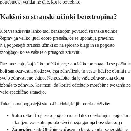
potrebujete, vendar ne dlje, kot je potrebno.
Kakšni so stranski učinki benztropina?
Kot vsa zdravila lahko tudi benztropin povzroči stranske učinke,
čeprav ga veliko ljudi dobro prenaša, če se uporablja pravilno.
Najpogostejši stranski učinki so na splošno blagi in se pogosto
izboljšajo, ko se vaše telo prilagodi zdravilu.
Razumevanje, kaj lahko pričakujete, vam lahko pomaga, da se počutite
bolj samozavestni glede svojega zdravljenja in veste, kdaj se obrniti na
svojo zdravstveno ekipo. Ne pozabite, da je vaša zdravstvena ekipa
izbrala to zdravilo, ker meni, da koristi odtehtajo morebitna tveganja za
vašo specifično situacijo.
Tukaj so najpogostejši stranski učinki, ki jih morda doživite:
Suha usta:
To je zelo pogosto in se lahko obvladuje s pogostim
srkanjem vode ali uporabo žvečilnega gumija brez sladkorja
Zamegljen vid:
Običajno začasen in blag, vendar se izogibajte