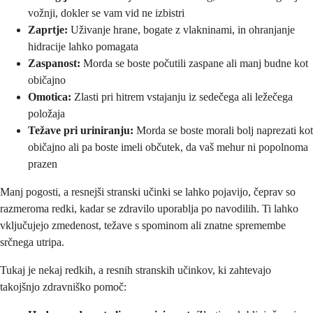
vožnji, dokler se vam vid ne izbistri
Zaprtje:
Uživanje hrane, bogate z vlakninami, in ohranjanje
hidracije lahko pomagata
Zaspanost:
Morda se boste počutili zaspane ali manj budne kot
običajno
Omotica:
Zlasti pri hitrem vstajanju iz sedečega ali ležečega
položaja
Težave pri uriniranju:
Morda se boste morali bolj naprezati kot
običajno ali pa boste imeli občutek, da vaš mehur ni popolnoma
prazen
Manj pogosti, a resnejši stranski učinki se lahko pojavijo, čeprav so
razmeroma redki, kadar se zdravilo uporablja po navodilih. Ti lahko
vključujejo zmedenost, težave s spominom ali znatne spremembe
srčnega utripa.
Tukaj je nekaj redkih, a resnih stranskih učinkov, ki zahtevajo
takojšnjo zdravniško pomoč: