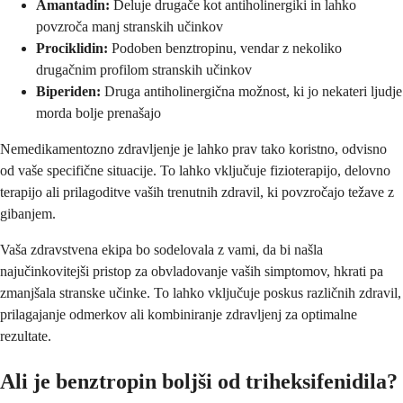
Amantadin:
Deluje drugače kot antiholinergiki in lahko
povzroča manj stranskih učinkov
Prociklidin:
Podoben benztropinu, vendar z nekoliko
drugačnim profilom stranskih učinkov
Biperiden:
Druga antiholinergična možnost, ki jo nekateri ljudje
morda bolje prenašajo
Nemedikamentozno zdravljenje je lahko prav tako koristno, odvisno
od vaše specifične situacije. To lahko vključuje fizioterapijo, delovno
terapijo ali prilagoditve vaših trenutnih zdravil, ki povzročajo težave z
gibanjem.
Vaša zdravstvena ekipa bo sodelovala z vami, da bi našla
najučinkovitejši pristop za obvladovanje vaših simptomov, hkrati pa
zmanjšala stranske učinke. To lahko vključuje poskus različnih zdravil,
prilagajanje odmerkov ali kombiniranje zdravljenj za optimalne
rezultate.
Ali je benztropin boljši od triheksifenidila?