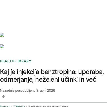
Benchmarks
Stories
FAQ
Sign up / Log in
HEALTH LIBRARY
Kaj je injekcija benztropina: uporaba,
odmerjanje, neželeni učinki in več
Nazadnje posodobljeno
3. april 2026
Domov
Zdravila
Benztropine Injection Route