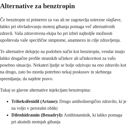
Alternative za benztropin
Če benztropin ni primeren za vas ali ne zagotavlja ustrezne olajšave,
lahko pri obvladovanju motenj gibanja pomaga več alternativnih
zdravil. Vaša zdravstvena ekipa bo pri izbiri najboljše možnosti
upoštevala vaše specifične simptome, anamnezo in cilje zdravljenja.
Te alternative delujejo na podoben način kot benztropin, vendar imajo
lahko drugačne profile stranskih učinkov ali učinkovitost za vašo
posebno situacijo. Nekateri ljudje se bolje odzivajo na eno zdravilo kot
na drugo, zato bo morda potrebno nekaj poskusov in skrbnega
spremljanja, da najdete pravo.
Tukaj so glavne alternative injekcijam benztropina:
Triheksifenidil (Artane):
Drugo antiholinergično zdravilo, ki je
na voljo v peroralni obliki
Difenhidramin (Benadryl):
Antihistaminik, ki lahko pomaga
pri akutnih motnjah gibanja