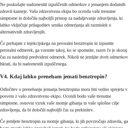
Ne poskušajte nadomestiti izpuščenih odmerkov z jemanjem dodatnih
zdravil kasneje. Vaša zdravstvena ekipa bo ocenila vaše trenutne
simptome in določila najboljši pristop za nadaljevanje zdravljenja, ki
lahko vključuje prilagoditev urnika odmerjanja ali razmislek o
alternativnih zdravljenjih.
Če prehajate z injekcijskega na peroralni benztropin in izpustite
peroralni odmerek, ga vzemite takoj, ko se spomnite, razen če je skoraj
čas za naslednji predvideni odmerek. Nikoli ne jemljite dveh odmerkov
hkrati, da bi nadomestili izpuščenega.
V4. Kdaj lahko preneham jemati benztropin?
Odločitev o prenehanju jemanja benztropina mora biti vedno sprejeta v
posvetu z vašo zdravstveno ekipo. Ocenili bodo vaše trenutne
simptome, osnovni vzrok vaše motnje gibanja in vaše splošne cilje
zdravljenja, da bi določili najboljši čas za prekinitev.
Če jemljete benztropin za motnje gibanja, ki jih povzročajo zdravila, ga