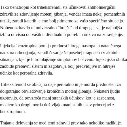
Tako benztropin kot triheksifenidil sta učinkoviti antiholinergični
zdravili za zdravljenje motenj gibanja, vendar imata nekaj pomembnih
razlik, zaradi katerih je eno bolj primerno za vašo specifično situacijo.
Nobeno zdravilo ni univerzalno "boljše" od drugega, saj je najboljša
izbira odvisna od vaših individualnih potreb in odziva na zdravljenje.
Injekcija benztropina ponuja prednost hitrega nastopa in natančnega
nadzora odmerjanja, zaradi česar je še posebej dragocena v akutnih
situacijah, kjer je hitro olajšanje simptomov bistveno. Injekcijska oblika
zaobide prebavni sistem in zagotavlja bolj predvidljive in hitrejše
učinke kot peroralna zdravila.
Triheksifenidil se običajno daje peroralno in je morda prednosten za
dolgotrajno obvladovanje kroničnih motenj gibanja. Nekateri ljudje
ugotovijo, da povzroča manj stranskih učinkov, kot je zaspanost,
medtem ko drugi morda doživljajo manj suhih ust v primerjavi z
benztropinom.
Trajanje delovanja se med temi zdravili prav tako nekoliko razlikuje.