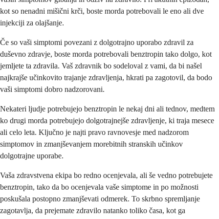
kot so nenadni mišični krči, boste morda potrebovali le eno ali dve
injekciji za olajšanje.
Če so vaši simptomi povezani z dolgotrajno uporabo zdravil za
duševno zdravje, boste morda potrebovali benztropin tako dolgo, kot
jemljete ta zdravila. Vaš zdravnik bo sodeloval z vami, da bi našel
najkrajše učinkovito trajanje zdravljenja, hkrati pa zagotovil, da bodo
vaši simptomi dobro nadzorovani.
Nekateri ljudje potrebujejo benztropin le nekaj dni ali tednov, medtem
ko drugi morda potrebujejo dolgotrajnejše zdravljenje, ki traja mesece
ali celo leta. Ključno je najti pravo ravnovesje med nadzorom
simptomov in zmanjševanjem morebitnih stranskih učinkov
dolgotrajne uporabe.
Vaša zdravstvena ekipa bo redno ocenjevala, ali še vedno potrebujete
benztropin, tako da bo ocenjevala vaše simptome in po možnosti
poskušala postopno zmanjševati odmerek. To skrbno spremljanje
zagotavlja, da prejemate zdravilo natanko toliko časa, kot ga