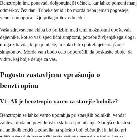
Benztropin ima ponavadi dolgotrajnejši učinek, kar lahko pomeni manj
odmerkov čez dan. Triheksifenidil bo morda treba jemati pogosteje,
vendar omogoča lažjo prilagoditev odmerka.
Vaša zdravstvena ekipa bo pri izbiri med temi možnostmi upoštevala
dejavnike, kot so vaši specifični simptomi, potrebe življenjskega sloga,
druga zdravila, ki jih jemljete, in kako hitro potrebujete olajšanje
simptomov. Morda vam bodo celo priporočili, da poskusite oboje, da
vidite, kaj bolje deluje za vas.
Pogosto zastavljena vprašanja o
benztropinu
V1. Ali je benztropin varen za starejše bolnike?
Benztropin se lahko varno uporablja pri starejših bolnikih, vendar
zahteva dodatno previdnost in skrbno spremljanje. Starejši odrasli so
na antiholinergična zdravila na splošno bolj občutljivi in lahko pri