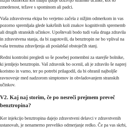
nižjih odmerkih kot mlajši ljudje doživijo stranske učinke, kot so
zmedenost, težave s spominom ali padci.
Vaša zdravstvena ekipa bo verjetno začela z nižjim odmerkom in vas
pozorno spremljala glede kakršnih koli znakov kognitivnih sprememb
ali drugih stranskih učinkov. Upoštevali bodo tudi vaša druga zdravila
in zdravstvena stanja, da bi zagotovili, da benztropin ne bo vplival na
vaša trenutna zdravljenja ali poslabšal obstoječih stanj.
Redni kontrolni pregledi so še posebej pomembni za starejše bolnike,
ki jemljejo benztropin. Vaš zdravnik bo ocenil, ali je zdravilo še naprej
koristno in varno, ter po potrebi prilagodil, da bi ohranil najboljše
ravnovesje med nadzorom simptomov in obvladovanjem stranskih
učinkov.
V2. Kaj naj storim, če po nesreči prejmem preveč
benztropina?
Ker injekcijo benztropina dajejo zdravstveni delavci v zdravstvenih
ustanovah, je nenamerno preveliko odmerjanje redko. Če pa vas skrbi,