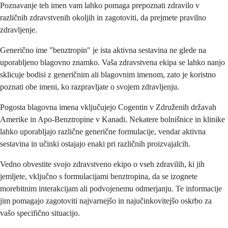
Poznavanje teh imen vam lahko pomaga prepoznati zdravilo v
različnih zdravstvenih okoljih in zagotoviti, da prejmete pravilno
zdravljenje.
Generično ime "benztropin" je ista aktivna sestavina ne glede na
uporabljeno blagovno znamko. Vaša zdravstvena ekipa se lahko nanjo
sklicuje bodisi z generičnim ali blagovnim imenom, zato je koristno
poznati obe imeni, ko razpravljate o svojem zdravljenju.
Pogosta blagovna imena vključujejo Cogentin v Združenih državah
Amerike in Apo-Benztropine v Kanadi. Nekatere bolnišnice in klinike
lahko uporabljajo različne generične formulacije, vendar aktivna
sestavina in učinki ostajajo enaki pri različnih proizvajalcih.
Vedno obvestite svojo zdravstveno ekipo o vseh zdravilih, ki jih
jemljete, vključno s formulacijami benztropina, da se izognete
morebitnim interakcijam ali podvojenemu odmerjanju. Te informacije
jim pomagajo zagotoviti najvarnejšo in najučinkovitejšo oskrbo za
vašo specifično situacijo.