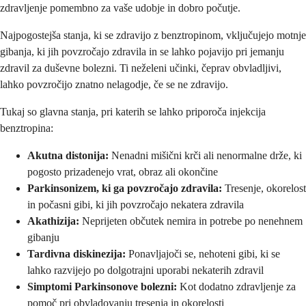
zdravljenje pomembno za vaše udobje in dobro počutje.
Najpogostejša stanja, ki se zdravijo z benztropinom, vključujejo motnje
gibanja, ki jih povzročajo zdravila in se lahko pojavijo pri jemanju
zdravil za duševne bolezni. Ti neželeni učinki, čeprav obvladljivi,
lahko povzročijo znatno nelagodje, če se ne zdravijo.
Tukaj so glavna stanja, pri katerih se lahko priporoča injekcija
benztropina:
Akutna distonija:
Nenadni mišični krči ali nenormalne drže, ki
pogosto prizadenejo vrat, obraz ali okončine
Parkinsonizem, ki ga povzročajo zdravila:
Tresenje, okorelost
in počasni gibi, ki jih povzročajo nekatera zdravila
Akathizija:
Neprijeten občutek nemira in potrebe po nenehnem
gibanju
Tardivna diskinezija:
Ponavljajoči se, nehoteni gibi, ki se
lahko razvijejo po dolgotrajni uporabi nekaterih zdravil
Simptomi Parkinsonove bolezni:
Kot dodatno zdravljenje za
pomoč pri obvladovanju tresenja in okorelosti