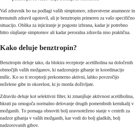
Vaš zdravnik bo na podlagi vaših simptomov, zdravstvene anamneze in
trenutnih zdravil ugotovil, ali je benztropin primeren za vašo specifično
situacijo. Oblika za injiciranje je pogosto izbrana, kadar je potrebno
hitro olajšanje simptomov ali kadar peroralna zdravila niso praktična.
Kako deluje benztropin?
Benztropin deluje tako, da blokira receptorje acetilholina na določenih
območjih vaših možganov, ki nadzorujejo gibanje in koordinacijo
mišic. Ko so ti receptorji prekomerno aktivni, lahko povzročijo
neželene gibe in okorelost, ki jo morda doživljate.
Zdravilo deluje kot selektivni filter, ki zmanjšuje aktivnost acetilholina,
hkrati pa omogoča normalno delovanje drugih pomembnih kemikalij v
možganih. To pomaga obnoviti bolj uravnoteženo stanje v centrih za
nadzor gibanja v vaših možganih, kar vodi do bolj gladkih, bolj
nadzorovanih gibov.