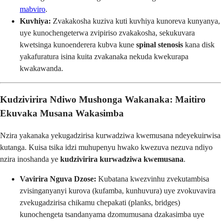
mabviro
.
Kuvhiya:
Zvakakosha kuziva kuti kuvhiya kunoreva kunyanya,
uye kunochengeterwa zvipiriso zvakakosha, sekukuvara
kwetsinga kunoenderera kubva kune
spinal stenosis
kana disk
yakafuratura isina kuita zvakanaka nekuda kwekurapa
kwakawanda.
Kudzivirira Ndiwo Mushonga Wakanaka: Maitiro
Ekuvaka Musana Wakasimba
Nzira yakanaka yekugadzirisa kurwadziwa kwemusana ndeyekuirwisa
kutanga. Kuisa tsika idzi muhupenyu hwako kwezuva nezuva ndiyo
nzira inoshanda ye
kudzivirira kurwadziwa kwemusana
.
Vavirira Nguva Dzose:
Kubatana kwezvinhu zvekutambisa
zvisinganyanyi kurova (kufamba, kunhuvura) uye zvokuvavira
zvekugadzirisa chikamu chepakati (planks, bridges)
kunochengeta tsandanyama dzomumusana dzakasimba uye