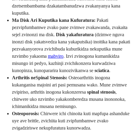
dzetsembambama dzakatambanudzwa zvakanyanya kana
kuputika.
Ma Disk Ari Kuputika kana Kufuratura:
Pakati
pezvipfumbamwe zvako pane zvimwe zvakawanda, zvakaita
sejel zvinonzi ma disk.
Disk yakafuratura
(dzimwe nguva
inonzi disk yakatsvedza kana yakaputsika) inoitika kana pakati
pezvakanyorova zvichibuda kuburikidza nekuputika mune
nzvimbo yakaoma
mabviro
. Izvi zvinogona kumanikidza
misungo iri pedyo, kazhinji zvichikonzera kurwadziwa
kunopinza, kunopararira kunozivikanwa se
sciatica
.
Arthritis neSpinal Stenosis:
Osteoarthritis inogona
kukanganisa majoini ari pasi pemusana wako. Mune zvimwe
zvipiriso, arthritis inogona kukonzeresa
spinal stenosis
,
chirwere uko nzvimbo yakakomberedza musana inononoka,
ichimanikidza musana nemisungo.
Osteoporosis:
Chirwere ichi chinoita kuti mapfupa ashanduke
uye ave brittle, zvichiita kuti zvipfumbamwe zvako
zvigadziriswe nekupfuratura kunorwadza.