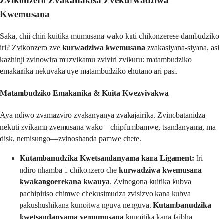
Zvikonzero Zvakanakisa Zvekurwadziwa
Kwemusana
Saka, chii chiri kuitika mumusana wako kuti chikonzerese dambudziko
iri? Zvikonzero zve
kurwadziwa kwemusana
zvakasiyana-siyana, asi
kazhinji zvinowira muzvikamu zviviri zvikuru: matambudziko
emakanika nekuvaka uye matambudziko ehutano ari pasi.
Matambudziko Emakanika & Kuita Kwezvivakwa
Aya ndiwo zvamazviro zvakanyanya zvakajairika. Zvinobatanidza
nekuti zvikamu zvemusana wako—chipfumbamwe, tsandanyama, ma
disk, nemisungo—zvinoshanda pamwe chete.
Kutambanudzika Kwetsandanyama kana Ligament:
Iri
ndiro nhamba 1 chikonzero che
kurwadziwa kwemusana
kwakangoerekana kwauya
. Zvinogona kuitika kubva
pachipiriso chimwe chekusimudza zvisizvo kana kubva
pakushushikana kunoitwa nguva nenguva.
Kutambanudzika
kwetsandanyama yemumusana
kunoitika kana faibha