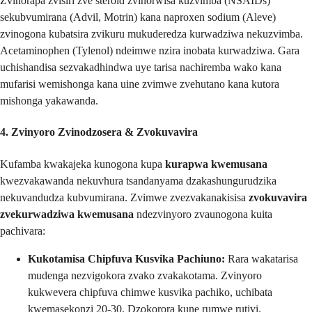
Zvinorapa zvisiri zve steroid zvinorwisa kuzvimba (NSAIDs)
sekubvumirana (Advil, Motrin) kana naproxen sodium (Aleve)
zvinogona kubatsira zvikuru mukuderedza kurwadziwa nekuzvimba.
Acetaminophen (Tylenol) ndeimwe nzira inobata kurwadziwa. Gara
uchishandisa sezvakadhindwa uye tarisa nachiremba wako kana
mufarisi wemishonga kana uine zvimwe zvehutano kana kutora
mishonga yakawanda.
4. Zvinyoro Zvinodzosera & Zvokuvavira
Kufamba kwakajeka kunogona kupa
kurapwa kwemusana
kwezvakawanda nekuvhura tsandanyama dzakashungurudzika
nekuvandudza kubvumirana. Zvimwe zvezvakanakisisa
zvokuvavira
zvekurwadziwa kwemusana
ndezvinyoro zvaunogona kuita
pachivara:
Kukotamisa Chipfuva Kusvika Pachiuno:
Rara wakatarisa
mudenga nezvigokora zvako zvakakotama. Zvinyoro
kukwevera chipfuva chimwe kusvika pachiko, uchibata
kwemasekonzi 20-30. Dzokorora kune rumwe rutivi.