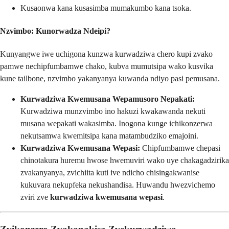
Kusaonwa kana kusasimba mumakumbo kana tsoka.
Nzvimbo: Kunorwadza Ndeipi?
Kunyangwe iwe uchigona kunzwa kurwadziwa chero kupi zvako
pamwe nechipfumbamwe chako, kubva mumutsipa wako kusvika
kune tailbone, nzvimbo yakanyanya kuwanda ndiyo pasi pemusana.
Kurwadziwa Kwemusana Wepamusoro Nepakati:
Kurwadziwa munzvimbo ino hakuzi kwakawanda nekuti
musana wepakati wakasimba. Inogona kunge ichikonzerwa
nekutsamwa kwemitsipa kana matambudziko emajoini.
Kurwadziwa Kwemusana Wepasi:
Chipfumbamwe chepasi
chinotakura huremu hwose hwemuviri wako uye chakagadzirika
zvakanyanya, zvichiita kuti ive ndicho chisingakwanise
kukuvara nekupfeka nekushandisa. Huwandu hwezvichemo
zviri zve
kurwadziwa kwemusana wepasi
.