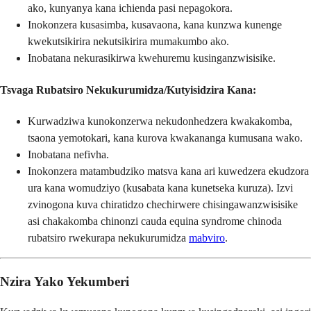
ako, kunyanya kana ichienda pasi nepagokora.
Inokonzera kusasimba, kusavaona, kana kunzwa kunenge
kwekutsikirira nekutsikirira mumakumbo ako.
Inobatana nekurasikirwa kwehuremu kusinganzwisisike.
Tsvaga Rubatsiro Nekukurumidza/Kutyisidzira Kana:
Kurwadziwa kunokonzerwa nekudonhedzera kwakakomba,
tsaona yemotokari, kana kurova kwakananga kumusana wako.
Inobatana nefivha.
Inokonzera matambudziko matsva kana ari kuwedzera ekudzora
ura kana womudziyo (kusabata kana kunetseka kuruza). Izvi
zvinogona kuva chiratidzo chechirwere chisingawanzwisisike
asi chakakomba chinonzi cauda equina syndrome chinoda
rubatsiro rwekurapa nekukurumidza
mabviro
.
Nzira Yako Yekumberi