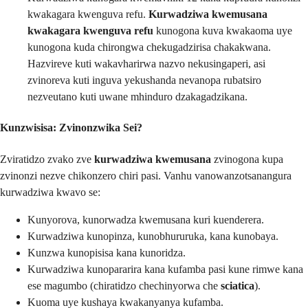
kwakagara kwenguva refu.
Kurwadziwa kwemusana
kwakagara kwenguva refu
kunogona kuva kwakaoma uye
kunogona kuda chirongwa chekugadzirisa chakakwana.
Hazvireve kuti wakavharirwa nazvo nekusingaperi, asi
zvinoreva kuti inguva yekushanda nevanopa rubatsiro
nezveutano kuti uwane mhinduro dzakagadzikana.
Kunzwisisa: Zvinonzwika Sei?
Zviratidzo zvako zve
kurwadziwa kwemusana
zvinogona kupa
zvinonzi nezve chikonzero chiri pasi. Vanhu vanowanzotsanangura
kurwadziwa kwavo se:
Kunyorova, kunorwadza kwemusana kuri kuenderera.
Kurwadziwa kunopinza, kunobhururuka, kana kunobaya.
Kunzwa kunopisisa kana kunoridza.
Kurwadziwa kunopararira kana kufamba pasi kune rimwe kana
ese magumbo (chiratidzo chechinyorwa che
sciatica
).
Kuoma uye kushaya kwakanyanya kufamba.