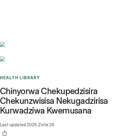
Benchmarks
Stories
FAQ
Sign up / Log in
HEALTH LIBRARY
Chinyorwa Chekupedzisira
Chekunzwisisa Nekugadzirisa
Kurwadziwa Kwemusana
Last updated
2025 Zvita 26