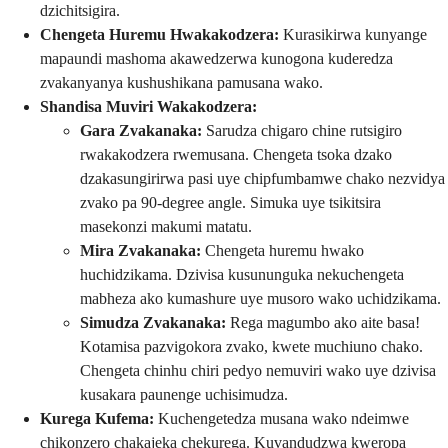
dzichitsigira.
Chengeta Huremu Hwakakodzera:
Kurasikirwa kunyange
mapaundi mashoma akawedzerwa kunogona kuderedza
zvakanyanya kushushikana pamusana wako.
Shandisa Muviri Wakakodzera:
Gara Zvakanaka:
Sarudza chigaro chine rutsigiro
rwakakodzera rwemusana. Chengeta tsoka dzako
dzakasungirirwa pasi uye chipfumbamwe chako nezvidya
zvako pa 90-degree angle. Simuka uye tsikitsira
masekonzi makumi matatu.
Mira Zvakanaka:
Chengeta huremu hwako
huchidzikama. Dzivisa kusununguka nekuchengeta
mabheza ako kumashure uye musoro wako uchidzikama.
Simudza Zvakanaka:
Rega magumbo ako aite basa!
Kotamisa pazvigokora zvako, kwete muchiuno chako.
Chengeta chinhu chiri pedyo nemuviri wako uye dzivisa
kusakara paunenge uchisimudza.
Kurega Kufema:
Kuchengetedza musana wako ndeimwe
chikonzero chakajeka chekurega. Kuvandudzwa kweropa