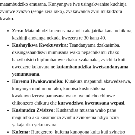
matambudziko emusana. Kunyangwe iwe usingakwanise kuchinja
zvimwe zvazvo (senge zera rako), zvakawanda zviri mukudzora
kwako.
Zera:
Matambudziko emusana anoita akajairika kana uchikura,
kazhinji anotanga nekuda kwezera re 30 kana 40.
Kushayikwa Kwekuvavira:
Tsandanyama dzakasimba,
dzisingashandiswi mumusana wako nepachikamu chako
hazvibatsiri chipfumbamwe chako zvakanaka, zvichiita kuti
uwedzere kukuvara ne
kutambanudzika kwetsandanyama
yemumusana
.
Huremu Hwakawandisa:
Kutakura mapaundi akawedzerwa,
kunyanya mudumbu rako, kunoisa kushushikana
kwakawedzerwa pamusana wako uye ndicho chimwe
chikonzero chikuru che
kurwadziwa kwemusana wepasi
.
Kusimudza Zvisizvo:
Kushandisa musana wako pane
magumbo ako kusimudza zvinhu zvinorema ndiyo nzira
yakajairika yekukuvara.
Kufema:
Ruregerero, kufema kunogona kuita kuti zvinetso