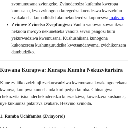
zvomumusana zviongeke. Zvinoderedza kufamba kweropa
kumusana, izvo zvinogona kuregedza kuendeswa kwezvinhu
zvakakosha kumadhisiki ako nekuderedza kuporeswa
mabviro
.
Zvimwe Zvinetso Zvepfungwa:
Vanhu vanowanzowanikwa
nekuora mwoyo nekunetseka vanoita sevari pangozi huru
yekurwadziwa kwemusana. Kushushikana kunogona
kukonzeresa kushungurudzika kwetsandanyama, zvichikonzera
dambudziko.
Kuwana Kurapwa: Kurapa Kumba Nekuzvitarisira
Kune zviitiko zvizhinji zvekurwadziwa kwemusana kwakangoerekana
kwauya, kurapwa kunoshanda kuri pedyo kumba. Chinangwa
chekuzvitarisira ndechekuderedza kurwadziwa, kuwedzera kushanda,
uye kukuunza pakutsva zvakare. Hezvino zvinoita.
1. Ramba Uchifamba (Zvinyoro!)