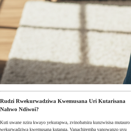
Rudzi Rwekurwadziwa Kwemusana Uri Kutarisana
Nahwo Ndiwoi?
Kuti uwane nzira kwayo yekurapwa, zvinobatsira kunzwisisa mutauro
wekurwadziwa kwemusana kutanga. Vanachiremba vanowanzo uyu