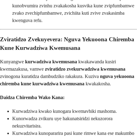
kunobvumira zvinhu zvakakosha kusvika kune zvipfumbamwe
zvako zvechipfumbamwe, zvichiita kuti zvive zvakasimba
kwenguva refu.
Zviratidzo Zvekuyevera: Nguva Yekuoona Chiremba
Kune Kurwadziwa Kwemusana
Kunyangwe
kurwadziwa kwemusana
kwakawanda kusiri
kwemazakusa, vamwe
zviratidzo zvekurwadziwa kwemusana
zvinogona kuratidza dambudziko rakakura. Kuziva
nguva yekuoona
chiremba kune kurwadziwa kwemusana
kwakakosha.
Daidza Chiremba Wako Kana:
Kurwadziwa kwako kunogara kwemavhiki mashoma.
Kunorwadza zvikuru uye hakunatsiridzi nekuzorora
nekuzvitarisira.
Kurwadziwa kunopararira pasi kune rimwe kana ese makumbo