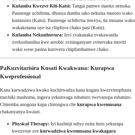
Kufamba Kwezve Kiti-Katsi:
Tangai pamwe maoko netsoka.
Paunenge uchifema, dhonza dumbu rako nekuisa musoro wako
kumusoro (Katsi). Paunenge uchibvisa mweya, ita musana wako
wakakotama uye isa chipfuva chako pasi (Katsi).
Kufamba Nekunhuvura:
Izvi zvakanaka zvakawanda
zvekushandisa kwe aerobic zvisinganyare zvinovaka muviri
wako wese pasina kurovera chipfumbamwe chako.
PaKuzvitarisira Kusati Kwakwana: Kurapwa
Kweprofessional
Kana kurwadziwa kwako kuchirwadza kana kugara kwezvinopfuura
mavhiki mashoma, inguva yekutsvaga rubatsiro rwevanopa rubatsiro.
Chiremba anogona kupa chirongwa che
kurapwa kwemusana
chakanyanya kwauri.
Physical Therapy:
Iyi kazhinji ndiyo nzira huru yekurapa
kwezvose zve
kurwadziwa kwemusana kwakagara