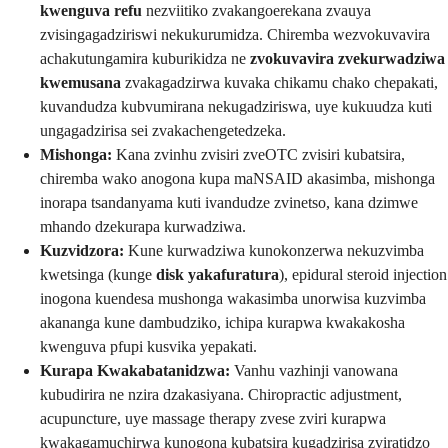
kwenguva refu
nezviitiko zvakangoerekana zvauya
zvisingagadziriswi nekukurumidza. Chiremba wezvokuvavira
achakutungamira kuburikidza ne
zvokuvavira zvekurwadziwa
kwemusana
zvakagadzirwa kuvaka chikamu chako chepakati,
kuvandudza kubvumirana nekugadziriswa, uye kukuudza kuti
ungagadzirisa sei zvakachengetedzeka.
Mishonga:
Kana zvinhu zvisiri zveOTC zvisiri kubatsira,
chiremba wako anogona kupa maNSAID akasimba, mishonga
inorapa tsandanyama kuti ivandudze zvinetso, kana dzimwe
mhando dzekurapa kurwadziwa.
Kuzvidzora:
Kune kurwadziwa kunokonzerwa nekuzvimba
kwetsinga (kunge
disk yakafuratura
), epidural steroid injection
inogona kuendesa mushonga wakasimba unorwisa kuzvimba
akananga kune dambudziko, ichipa kurapwa kwakakosha
kwenguva pfupi kusvika yepakati.
Kurapa Kwakabatanidzwa:
Vanhu vazhinji vanowana
kubudirira ne nzira dzakasiyana. Chiropractic adjustment,
acupuncture, uye massage therapy zvese zviri kurapwa
kwakagamuchirwa kunogona kubatsira kugadzirisa zviratidzo