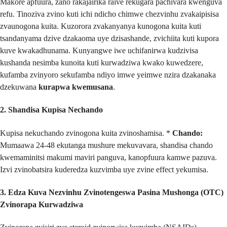
Makore apfuura, zano rakajairika raive rekugara pachivara kwenguva
refu. Tinoziva zvino kuti ichi ndicho chimwe chezvinhu zvakaipisisa
zvaunogona kuita. Kuzorora zvakanyanya kunogona kuita kuti
tsandanyama dzive dzakaoma uye dzisashande, zvichiita kuti kupora
kuve kwakadhunama. Kunyangwe iwe uchifanirwa kudzivisa
kushanda nesimba kunoita kuti kurwadziwa kwako kuwedzere,
kufamba zvinyoro sekufamba ndiyo imwe yeimwe nzira dzakanaka
dzekuwana
kurapwa kwemusana
.
2. Shandisa Kupisa Nechando
Kupisa nekuchando zvinogona kuita zvinoshamisa. *
Chando:
Mumaawa 24-48 ekutanga mushure mekuvavara, shandisa chando
kwemaminitsi makumi maviri panguva, kanopfuura kamwe pazuva.
Izvi zvinobatsira kuderedza kuzvimba uye zvine effect yekumisa.
3. Edza Kuva Nezvinhu Zvinotengeswa Pasina Mushonga (OTC)
Zvinorapa Kurwadziwa