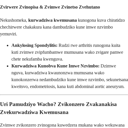
Zvirwere Zvinopisa & Zvimwe Zvinetso Zvehutano
Nekushomeka,
kurwadziwa kwemusana
kunogona kuva chiratidzo
chechirwere chakakura kana dambudziko kune imwe nzvimbo
yemuviri.
Ankylosing Spondylitis:
Rudzi rwe arthritis runogona kuita
kuti zvimwe zvipfumbamwe mumusana wako zvigare pamwe
chete nekufamba kwenguva.
Kurwadziwa Kunobva Kune Imwe Nzvimbo:
Dzimwe
nguva, kurwadziwa kwaunonzwa mumusana wako
kunokonzerwa nedambudziko kune imwe nzvimbo, sekunetsana
kweitsvo, endometriosis, kana kuti abdominal aortic aneurysm.
Uri Pamudziyo Wacho? Zvikonzero Zvakanakisa
Zvekurwadziwa Kwemusana
Zvimwe zvikonzero zvinogona kuwedzera mukana wako wekuwana