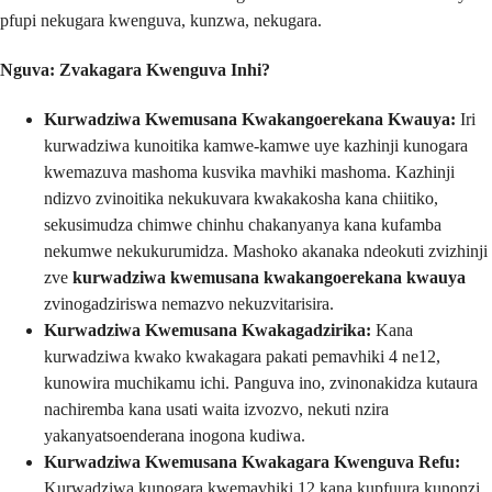
pfupi nekugara kwenguva, kunzwa, nekugara.
Nguva: Zvakagara Kwenguva Inhi?
Kurwadziwa Kwemusana Kwakangoerekana Kwauya:
Iri
kurwadziwa kunoitika kamwe-kamwe uye kazhinji kunogara
kwemazuva mashoma kusvika mavhiki mashoma. Kazhinji
ndizvo zvinoitika nekukuvara kwakakosha kana chiitiko,
sekusimudza chimwe chinhu chakanyanya kana kufamba
nekumwe nekukurumidza. Mashoko akanaka ndeokuti zvizhinji
zve
kurwadziwa kwemusana kwakangoerekana kwauya
zvinogadziriswa nemazvo nekuzvitarisira.
Kurwadziwa Kwemusana Kwakagadzirika:
Kana
kurwadziwa kwako kwakagara pakati pemavhiki 4 ne12,
kunowira muchikamu ichi. Panguva ino, zvinonakidza kutaura
nachiremba kana usati waita izvozvo, nekuti nzira
yakanyatsoenderana inogona kudiwa.
Kurwadziwa Kwemusana Kwakagara Kwenguva Refu:
Kurwadziwa kunogara kwemavhiki 12 kana kupfuura kunonzi