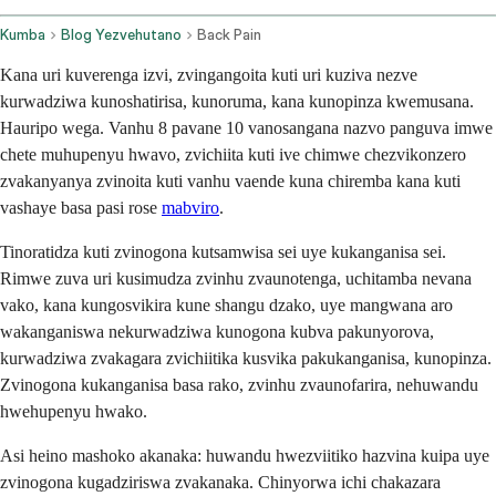
Kumba
Blog Yezvehutano
Back Pain
Kana uri kuverenga izvi, zvingangoita kuti uri kuziva nezve
kurwadziwa kunoshatirisa, kunoruma, kana kunopinza kwemusana.
Hauripo wega. Vanhu 8 pavane 10 vanosangana nazvo panguva imwe
chete muhupenyu hwavo, zvichiita kuti ive chimwe chezvikonzero
zvakanyanya zvinoita kuti vanhu vaende kuna chiremba kana kuti
vashaye basa pasi rose
mabviro
.
Tinoratidza kuti zvinogona kutsamwisa sei uye kukanganisa sei.
Rimwe zuva uri kusimudza zvinhu zvaunotenga, uchitamba nevana
vako, kana kungosvikira kune shangu dzako, uye mangwana aro
wakanganiswa nekurwadziwa kunogona kubva pakunyorova,
kurwadziwa zvakagara zvichiitika kusvika pakukanganisa, kunopinza.
Zvinogona kukanganisa basa rako, zvinhu zvaunofarira, nehuwandu
hwehupenyu hwako.
Asi heino mashoko akanaka: huwandu hwezviitiko hazvina kuipa uye
zvinogona kugadziriswa zvakanaka. Chinyorwa ichi chakazara