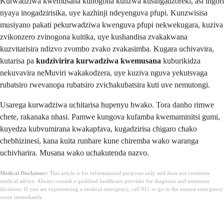
Kurwadziwa kwemusana kunogona kunzwa kusingadzoreki, asi ingori
nyaya inogadzirisika, uye kazhinji ndeyenguva pfupi. Kunzwisisa
musiyano pakati pekurwadziwa kwenguva pfupi nekwekugara, kuziva
zvikonzero zvinogona kuitika, uye kushandisa zvakakwana
kuzvitarisira ndizvo zvombo zvako zvakasimba. Kugara uchivavira,
kutarisa pa
kudzivirira kurwadziwa kwemusana
kuburikidza
nekuvavira neMuviri wakakodzera, uye kuziva nguva yekutsvaga
rubatsiro rwevanopa rubatsiro zvichakubatsira kuti uve nemutongi.
Usarega kurwadziwa uchitarisa hupenyu hwako. Tora danho rimwe
chete, rakanaka nhasi. Pamwe kungova kufamba kwemaminitsi gumi,
kuyedza kubvumirana kwakapfava, kugadzirisa chigaro chako
chebhizinesi, kana kuita runhare kune chiremba wako waranga
uchivharira. Musana wako uchakutenda nazvo.
Medical Disclaimer:
This article is for informational purposes only and does not constitute
medical advice. Always consult a qualified healthcare provider for diagnosis and treatment
decisions. If you are experiencing a medical emergency, call 911 or go to the nearest emergency
room immediately.