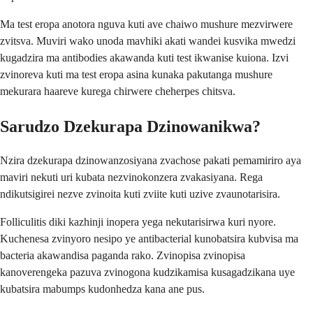
Ma test eropa anotora nguva kuti ave chaiwo mushure mezvirwere
zvitsva. Muviri wako unoda mavhiki akati wandei kusvika mwedzi
kugadzira ma antibodies akawanda kuti test ikwanise kuiona. Izvi
zvinoreva kuti ma test eropa asina kunaka pakutanga mushure
mekurara haareve kurega chirwere cheherpes chitsva.
Sarudzo Dzekurapa Dzinowanikwa?
Nzira dzekurapa dzinowanzosiyana zvachose pakati pemamiriro aya
maviri nekuti uri kubata nezvinokonzera zvakasiyana. Rega
ndikutsigirei nezve zvinoita kuti zviite kuti uzive zvaunotarisira.
Folliculitis diki kazhinji inopera yega nekutarisirwa kuri nyore.
Kuchenesa zvinyoro nesipo ye antibacterial kunobatsira kubvisa ma
bacteria akawandisa paganda rako. Zvinopisa zvinopisa
kanoverengeka pazuva zvinogona kudzikamisa kusagadzikana uye
kubatsira mabumps kudonhedza kana ane pus.