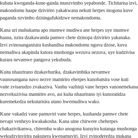
kubata kweganda-kune-ganda munzvimbo yepabonde. Tichitarisa izvi,
makondomu haape dziviriro yakakwana nekuti herpes inogona kuve
paganda nzvimbo dzisingafukidzwe nemakondomu.
Kana uri muhukama apo mumwe mudiwa ane herpes uye mumwe
haana, nzira dzakawanda pamwe chete dzinopa dziviriro yakanaka.
Izvi zvinosanganisira kushandisa makondomu nguva dzose, kuva
nemudiwa akapinda kutora mushonga wezuva nezuva, uye kudzivisa
kurara nevamwe panguva yekubuda.
Kuita nhaurirano dzakavhurika, dzakavimbika nevamwe
vaunosangana navo nezve mamiriro eherpes kunobatsira vose kuti
vaite zvisarudzo zvakaziva. Vanhu vazhinji vane herpes vanonetsekana
nezvekuzivisa mamiriro avo, asi kuita nhaurirano iyi kunoratidza
kuremekedza nekutarisira utano hwemudiwa wako.
Kune vakadzi vane pamuviri vane herpes, kushanda pamwe chete
nevapi venheyo kwakakosha. Kana uine chirwere cheherpes
chakazivikanwa, chiremba wako anogona kurayira kutanga mushonga
wekudzvinyirira pakupera kwepamuviri. Izvi zvinoderedza mukana