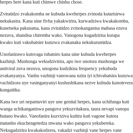
herpes here kana kuti chimwe chinhu chose.
Zviratidzo zvakakomba ne kubuda kweherpes zvinoda kutarisirwa
nekukasira. Kana uine fivha yakakwirira, kurwadziwa kwakakomba,
kunetseka pakunatsa, kana zviratidzo zvinokanganisa mabasa ezuva
nezuva, shandisa chiremba wako. Vanogona kugadzirisa kurapa
kwako kuti vakubatsire kunzwa zvakanaka nekukurumidza.
Unofanirawo kutsvaga rubatsiro kana uine kubuda kweherpes
kazhinji. Mushonga wekudzivirira, apo iwe unotora mushonga we
antiviral zuva nezuva, unogona kudzikisa frequency yekubuda
zvakanyanya. Vanhu vazhinji vanowana nzira iyi ichivabatsira kunzwa
vachidzora uye vasinganyanyi kushushikana nezve kubuda kunotevera
kungaitika.
Kana iwe uri nepamuviri uye une genital herpes, kana uchifunga kuti
wanga uchikanganiswa panguva yekuzvitakura, taura nevapi vanopa
hutano hwako. Vanofanira kuzviziva kuitira kuti vagone kutora
matanho ekuchengetedza mwana wako panguva yekubereka.
Nekugadzirira kwakakodzera, vakadzi vazhinji vane herpes vane