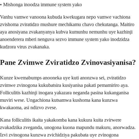
• Mishonga inoodza immune system yako
Vanhu vamwe vanoona kubuda kwekugara nepo vamwe vachiona
zvishoma zviratidzo mushure mechikamu chavo chekutanga. Maitiro
aya anosiyana zvakanyanya kubva kumunhu nemunhu uye kazhinji
anoenderera mberi nenguva sezvo immune system yako inodzidza
kudzora virus zvakanaka.
Pane Zvimwe Zviratidzo Zvinovasiyanisa?
Kunze kwemabumps anooneka uye kuti anonzwa sei, zviratidzo
zvimwe zvinogona kukubatsira kusiyanisa pakati pemamiriro aya.
Folliculitis kazhinji inogara yakazara neganda pasina kukanganisa
muviri wese. Ungachiona kutsamwa kushoma kana kunzwa
kwakaoma, asi ndizvo zvese.
Kana folliculitis ikaita yakakomba kana kukura kuita zvirwere
zvakadzika zveganda, unogona kuona mapundu makuru, anorwadza.
Izvi zvinogona kunzwa zvichidziya pakubata uye zvinogona