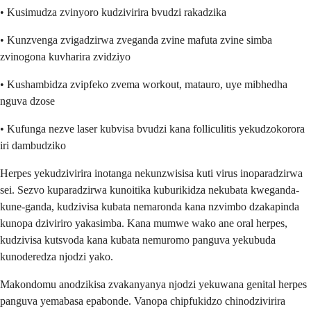
• Kusimudza zvinyoro kudzivirira bvudzi rakadzika
• Kunzvenga zvigadzirwa zveganda zvine mafuta zvine simba
zvinogona kuvharira zvidziyo
• Kushambidza zvipfeko zvema workout, matauro, uye mibhedha
nguva dzose
• Kufunga nezve laser kubvisa bvudzi kana folliculitis yekudzokorora
iri dambudziko
Herpes yekudzivirira inotanga nekunzwisisa kuti virus inoparadzirwa
sei. Sezvo kuparadzirwa kunoitika kuburikidza nekubata kweganda-
kune-ganda, kudzivisa kubata nemaronda kana nzvimbo dzakapinda
kunopa dziviriro yakasimba. Kana mumwe wako ane oral herpes,
kudzivisa kutsvoda kana kubata nemuromo panguva yekubuda
kunoderedza njodzi yako.
Makondomu anodzikisa zvakanyanya njodzi yekuwana genital herpes
panguva yemabasa epabonde. Vanopa chipfukidzo chinodzivirira