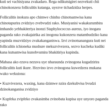
kuti sei vachisiyana zvakadaro. Rega ndikutsigirei nezvekuti chii
chinokonzera folliculitis kutanga, uyezve tichadzidza herpes.
Folliculitis inokura apo chimwe chinhu chinotsamwisa kana
chinotapurira zvidziyo zvebvudzi rako. Musiyanisi wakakurumbira
imhando yebhakiteriya inonzi Staphylococcus aureus, iyo inogara
paganda rako zvakajairika asi inogona kukonzera matambudziko kana
yapinda muzvidziyo zvakakanganiswa. Izvi zvinotsanangura kuti nei
folliculitis ichioneka mushure mekuzvivezera, sezvo kucheka kudiki
kana kutsamwisa kunobvumira bhakitiriya kupinda.
Mabasa ako ezuva nezuva uye nharaunda zvinogona kugadzirira
folliculitis kuti ikure. Hezvino izvo zvinogona kuwedzera mukana
wako wekuiona:
• Kuzvivezera, waxing, kana dzimwe nzira dzekubvisa bvudzi
dzinokanganisa zvidziyo
• Kupfeka zvipfeko zvakasimba zvinobata kupisa uye unyoro paganda
rako