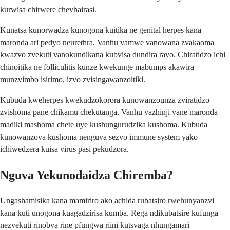
kurwisa chirwere chevhairasi.
Kunatsa kunorwadza kunogona kuitika ne genital herpes kana
maronda ari pedyo neurethra. Vanhu vamwe vanowana zvakaoma
kwazvo zvekuti vanokundikana kubvisa dundira ravo. Chiratidzo ichi
chinoitika ne folliculitis kunze kwekunge mabumps akawira
munzvimbo isirimo, izvo zvisingawanzoitiki.
Kubuda kweherpes kwekudzokorora kunowanzounza zviratidzo
zvishoma pane chikamu chekutanga. Vanhu vazhinji vane maronda
madiki mashoma chete uye kushungurudzika kushoma. Kubuda
kunowanzova kushoma nenguva sezvo immune system yako
ichiwedzera kuisa virus pasi pekudzora.
Nguva Yekunodaidza Chiremba?
Ungashamisika kana mamiriro ako achida rubatsiro rwehunyanzvi
kana kuti unogona kuagadzirisa kumba. Rega ndikubatsire kufunga
nezvekuti rinobva rine pfungwa riini kutsvaga nhungamari