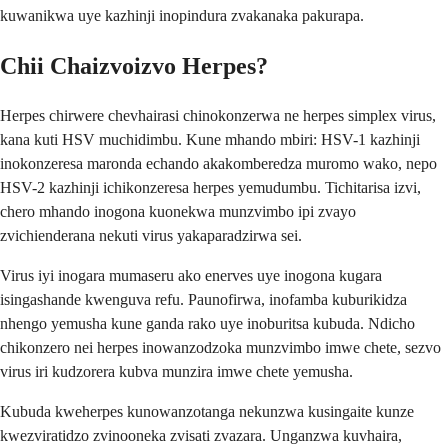
kuwanikwa uye kazhinji inopindura zvakanaka pakurapa.
Chii Chaizvoizvo Herpes?
Herpes chirwere chevhairasi chinokonzerwa ne herpes simplex virus,
kana kuti HSV muchidimbu. Kune mhando mbiri: HSV-1 kazhinji
inokonzeresa maronda echando akakomberedza muromo wako, nepo
HSV-2 kazhinji ichikonzeresa herpes yemudumbu. Tichitarisa izvi,
chero mhando inogona kuonekwa munzvimbo ipi zvayo
zvichienderana nekuti virus yakaparadzirwa sei.
Virus iyi inogara mumaseru ako enerves uye inogona kugara
isingashande kwenguva refu. Paunofirwa, inofamba kuburikidza
nhengo yemusha kune ganda rako uye inoburitsa kubuda. Ndicho
chikonzero nei herpes inowanzodzoka munzvimbo imwe chete, sezvo
virus iri kudzorera kubva munzira imwe chete yemusha.
Kubuda kweherpes kunowanzotanga nekunzwa kusingaite kunze
kwezviratidzo zvinooneka zvisati zvazara. Unganzwa kuvhaira,