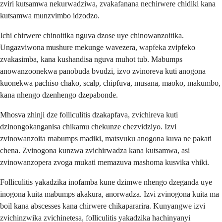
zviri kutsamwa nekurwadziwa, zvakafanana nechirwere chidiki kana
kutsamwa munzvimbo idzodzo.
Ichi chirwere chinoitika nguva dzose uye chinowanzoitika.
Ungazviwona mushure mekunge wavezera, wapfeka zvipfeko
zvakasimba, kana kushandisa nguva muhot tub. Mabumps
anowanzoonekwa panobuda bvudzi, izvo zvinoreva kuti anogona
kuonekwa pachiso chako, scalp, chipfuva, musana, maoko, makumbo,
kana nhengo dzenhengo dzepabonde.
Mhosva zhinji dze folliculitis dzakapfava, zvichireva kuti
dzinongokanganisa chikamu chekunze chezvidziyo. Izvi
zvinowanzoita mabumps madiki, matsvuku anogona kuva ne pakati
chena. Zvinogona kunzwa zvichirwadza kana kutsamwa, asi
zvinowanzopera zvoga mukati memazuva mashoma kusvika vhiki.
Folliculitis yakadzika inofamba kune dzimwe nhengo dzeganda uye
inogona kuita mabumps akakura, anorwadza. Izvi zvinogona kuita ma
boil kana abscesses kana chirwere chikapararira. Kunyangwe izvi
zvichinzwika zvichinetesa, folliculitis yakadzika hachinyanyi