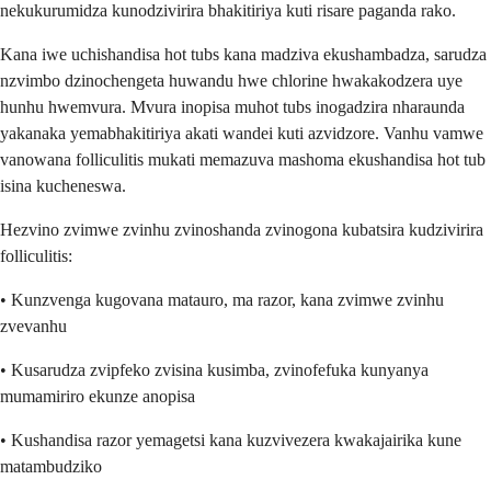
nekukurumidza kunodzivirira bhakitiriya kuti risare paganda rako.
Kana iwe uchishandisa hot tubs kana madziva ekushambadza, sarudza
nzvimbo dzinochengeta huwandu hwe chlorine hwakakodzera uye
hunhu hwemvura. Mvura inopisa muhot tubs inogadzira nharaunda
yakanaka yemabhakitiriya akati wandei kuti azvidzore. Vanhu vamwe
vanowana folliculitis mukati memazuva mashoma ekushandisa hot tub
isina kucheneswa.
Hezvino zvimwe zvinhu zvinoshanda zvinogona kubatsira kudzivirira
folliculitis:
• Kunzvenga kugovana matauro, ma razor, kana zvimwe zvinhu
zvevanhu
• Kusarudza zvipfeko zvisina kusimba, zvinofefuka kunyanya
mumamiriro ekunze anopisa
• Kushandisa razor yemagetsi kana kuzvivezera kwakajairika kune
matambudziko