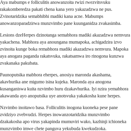
Aya mabumps e folliculitis anowanzoita rwizi rwezvitsvuku
rakakomberedza pakati chena kana yero yakazadzwa ne pus.
Zvinotaridzika semabhibhi madiki kana acne. Mabumps
anowanzoparadzirwa munzvimbo pane kuunganidza zvakasimba.
Lesions dzeHerpes dzinotanga semabhora madiki akazadzwa nemvura
yakachena. Mabhora aya anoungana mumapoka, achigadzira izvo
zvinoita kunge boka remabhora madiki akazadzwa nemvura. Mapoka
aya anogara paganda rakatsvuka, rakatsamwa iro rinogona kunzwa
zvakanaka pakubata.
Paunoputsika mabhora eherpes, anosiya maronda akashama,
akavhurika ane migumo isina kujeka. Maronda aya anogona
kusanganiswa kuita nzvimbo huru dzakavhurika. Iyi nzira yemabhora
akawanda ayo anoputsika uye anotsvuka yakakosha kune herpes.
Nzvimbo inoitawo basa. Folliculitis inogona kuoneka pese pane
zvidziyo zvebvudzi. Herpes inowanzotaridzika munzvimbo
dzakakosha apo virus yakapinda mumuviri wako, kazhinji ichioneka
munzvimbo imwe chete panguva yekubuda kwekudzoka.