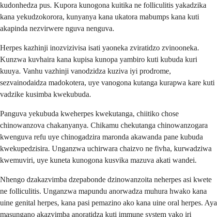
kudonhedza pus. Kupora kunogona kuitika ne folliculitis yakadzika
kana yekudzokorora, kunyanya kana ukatora mabumps kana kuti
akapinda nezvirwere nguva nenguva.
Herpes kazhinji inozvizivisa isati yaoneka zviratidzo zvinooneka.
Kunzwa kuvhaira kana kupisa kunopa yambiro kuti kubuda kuri
kuuya. Vanhu vazhinji vanodzidza kuziva iyi prodrome,
sezvainodaidza madokotera, uye vanogona kutanga kurapwa kare kuti
vadzike kusimba kwekubuda.
Panguva yekubuda kweherpes kwekutanga, chiitiko chose
chinowanzova chakanyanya. Chikamu chekutanga chinowanzogara
kwenguva refu uye chinogadzira maronda akawanda pane kubuda
kwekupedzisira. Unganzwa uchirwara chaizvo ne fivha, kurwadziwa
kwemuviri, uye kuneta kunogona kusvika mazuva akati wandei.
Nhengo dzakazvimba dzepabonde dzinowanzoita neherpes asi kwete
ne folliculitis. Unganzwa mapundu anorwadza muhura hwako kana
uine genital herpes, kana pasi pemazino ako kana uine oral herpes. Aya
masungano akazvimba anoratidza kuti immune system yako iri