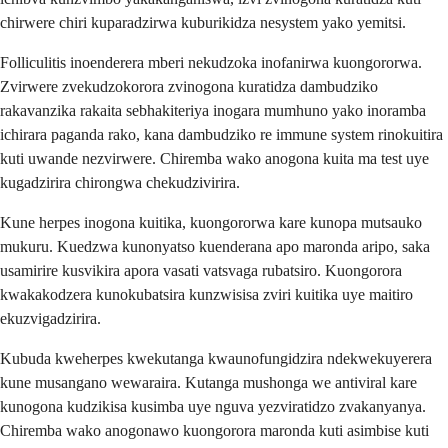
chirwere chiri kuparadzirwa kuburikidza nesystem yako yemitsi.
Folliculitis inoenderera mberi nekudzoka inofanirwa kuongororwa.
Zvirwere zvekudzokorora zvinogona kuratidza dambudziko
rakavanzika rakaita sebhakiteriya inogara mumhuno yako inoramba
ichirara paganda rako, kana dambudziko re immune system rinokuitira
kuti uwande nezvirwere. Chiremba wako anogona kuita ma test uye
kugadzirira chirongwa chekudzivirira.
Kune herpes inogona kuitika, kuongororwa kare kunopa mutsauko
mukuru. Kuedzwa kunonyatso kuenderana apo maronda aripo, saka
usamirire kusvikira apora vasati vatsvaga rubatsiro. Kuongorora
kwakakodzera kunokubatsira kunzwisisa zviri kuitika uye maitiro
ekuzvigadzirira.
Kubuda kweherpes kwekutanga kwaunofungidzira ndekwekuyerera
kune musangano wewaraira. Kutanga mushonga we antiviral kare
kunogona kudzikisa kusimba uye nguva yezviratidzo zvakanyanya.
Chiremba wako anogonawo kuongorora maronda kuti asimbise kuti