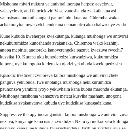
Mishonga miviri mikuru ye antiviral inorapa herpes: acyclovir,
valacyclovir, and famciclovir. Vose vanoshanda zvakafanana asi
vanosiyana mukuti kangani paunofanira kuatora. Chiremba wako
achakurayira imwe zvichienderana nemamiriro ako chaiwo uye zvido.
Kune kubuda kweherpes kwekutanga, kutanga mushonga we antiviral
nekukurumidza kunoshanda zvakanaka. Chiremba wako kazhinji
anopa mapiritsi anotoreka kanoverengeka pazuva kwezuva rwechi7
kusvika 10. Kurapa uku kunoderedza kurwadziwa, kukurumidza
kupora, uye kunogona kuderedza njodzi yekubuda kwekupedzisira.
Episodic treatment zvinoreva kutora mushonga we antiviral chete
panguva yekubuda. Iwe unotanga mushonga nekukurumidza
paunonzwa yambiro iyoyo yekuvhaira kana kuona maronda ekutanga.
Mushonga mushoma wemazuva matatu kusvika mashanu unogona
kudzikisa zvakanyanya kubuda uye kudzikisa kusagadzikana.
Suppressive therapy inosanganisira kutora mushonga we antiviral zuva
nezuva, kunyange kana usina zviratidzo. Nzira iyi inokodzera kufunga
nezvayo kana uine kubuda kwekushanduka, kazhinji zvichitaurwa se