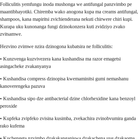
Folliculitis yemfungu inoda mushonga we antifungal panzvimbo pe
maantibhayotiki. Chiremba wako anogona kupa ma creams antifungal,
shampoos, kana mapiritsi zvichienderana nekuti chirwere chiri kupi.
Kurapa uku kunonanga fungi dzinokonzera kuti zvidziyo zvako
zvitsamwe.
Hezvino zvimwe nzira dzinogona kubatsira ne folliculitis:
• Kunzvenga kuzvivezera kana kushandisa ma razor emagetsi
asingacheke zvakanyanya
• Kushandisa compress dzinopisa kwemaminitsi gumi nemashanu
kanoverengeka pazuva
• Kushandisa sipo dze antibacterial dzine chlorhexidine kana benzoyl
peroxide
• Kupfeka zvipfeko zvisina kusimba, zvekachira zvinobvumira ganda
rako kufema
• Kuchengeta nzvimbo dzakakanganiswa dzakachena uye dzakaoma