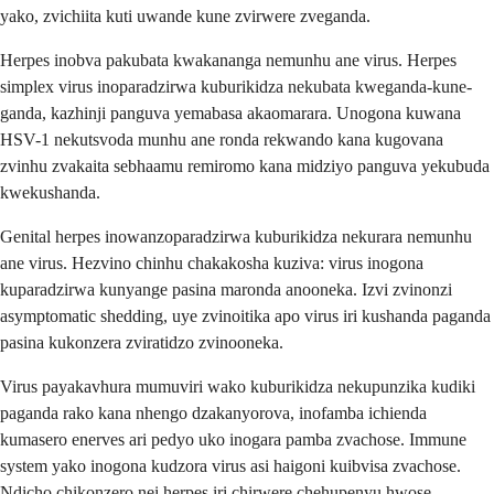
yako, zvichiita kuti uwande kune zvirwere zveganda.
Herpes inobva pakubata kwakananga nemunhu ane virus. Herpes
simplex virus inoparadzirwa kuburikidza nekubata kweganda-kune-
ganda, kazhinji panguva yemabasa akaomarara. Unogona kuwana
HSV-1 nekutsvoda munhu ane ronda rekwando kana kugovana
zvinhu zvakaita sebhaamu remiromo kana midziyo panguva yekubuda
kwekushanda.
Genital herpes inowanzoparadzirwa kuburikidza nekurara nemunhu
ane virus. Hezvino chinhu chakakosha kuziva: virus inogona
kuparadzirwa kunyange pasina maronda anooneka. Izvi zvinonzi
asymptomatic shedding, uye zvinoitika apo virus iri kushanda paganda
pasina kukonzera zviratidzo zvinooneka.
Virus payakavhura mumuviri wako kuburikidza nekupunzika kudiki
paganda rako kana nhengo dzakanyorova, inofamba ichienda
kumasero enerves ari pedyo uko inogara pamba zvachose. Immune
system yako inogona kudzora virus asi haigoni kuibvisa zvachose.
Ndicho chikonzero nei herpes iri chirwere chehupenyu hwose