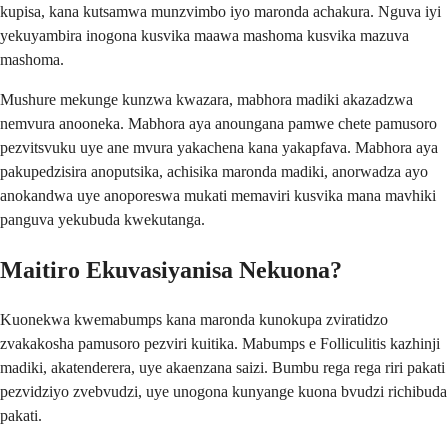
kupisa, kana kutsamwa munzvimbo iyo maronda achakura. Nguva iyi
yekuyambira inogona kusvika maawa mashoma kusvika mazuva
mashoma.
Mushure mekunge kunzwa kwazara, mabhora madiki akazadzwa
nemvura anooneka. Mabhora aya anoungana pamwe chete pamusoro
pezvitsvuku uye ane mvura yakachena kana yakapfava. Mabhora aya
pakupedzisira anoputsika, achisika maronda madiki, anorwadza ayo
anokandwa uye anoporeswa mukati memaviri kusvika mana mavhiki
panguva yekubuda kwekutanga.
Maitiro Ekuvasiyanisa Nekuona?
Kuonekwa kwemabumps kana maronda kunokupa zviratidzo
zvakakosha pamusoro pezviri kuitika. Mabumps e Folliculitis kazhinji
madiki, akatenderera, uye akaenzana saizi. Bumbu rega rega riri pakati
pezvidziyo zvebvudzi, uye unogona kunyange kuona bvudzi richibuda
pakati.