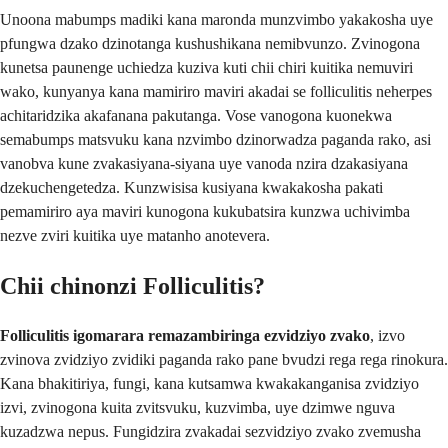
Unoona mabumps madiki kana maronda munzvimbo yakakosha uye
pfungwa dzako dzinotanga kushushikana nemibvunzo. Zvinogona
kunetsa paunenge uchiedza kuziva kuti chii chiri kuitika nemuviri
wako, kunyanya kana mamiriro maviri akadai se folliculitis neherpes
achitaridzika akafanana pakutanga. Vose vanogona kuonekwa
semabumps matsvuku kana nzvimbo dzinorwadza paganda rako, asi
vanobva kune zvakasiyana-siyana uye vanoda nzira dzakasiyana
dzekuchengetedza. Kunzwisisa kusiyana kwakakosha pakati
pemamiriro aya maviri kunogona kukubatsira kunzwa uchivimba
nezve zviri kuitika uye matanho anotevera.
Chii chinonzi Folliculitis?
Folliculitis igomarara remazambiringa ezvidziyo zvako
, izvo
zvinova zvidziyo zvidiki paganda rako pane bvudzi rega rega rinokura.
Kana bhakitiriya, fungi, kana kutsamwa kwakakanganisa zvidziyo
izvi, zvinogona kuita zvitsvuku, kuzvimba, uye dzimwe nguva
kuzadzwa nepus. Fungidzira zvakadai sezvidziyo zvako zvemusha