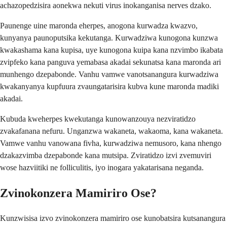
achazopedzisira aonekwa nekuti virus inokanganisa nerves dzako.
Paunenge uine maronda eherpes, anogona kurwadza kwazvo,
kunyanya paunoputsika kekutanga. Kurwadziwa kunogona kunzwa
kwakashama kana kupisa, uye kunogona kuipa kana nzvimbo ikabata
zvipfeko kana panguva yemabasa akadai sekunatsa kana maronda ari
munhengo dzepabonde. Vanhu vamwe vanotsanangura kurwadziwa
kwakanyanya kupfuura zvaungatarisira kubva kune maronda madiki
akadai.
Kubuda kweherpes kwekutanga kunowanzouya nezviratidzo
zvakafanana nefuru. Unganzwa wakaneta, wakaoma, kana wakaneta.
Vamwe vanhu vanowana fivha, kurwadziwa nemusoro, kana nhengo
dzakazvimba dzepabonde kana mutsipa. Zviratidzo izvi zvemuviri
wose hazviitiki ne folliculitis, iyo inogara yakatarisana neganda.
Zvinokonzera Mamiriro Ose?
Kunzwisisa izvo zvinokonzera mamiriro ose kunobatsira kutsanangura