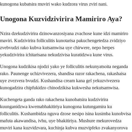
kunogona kubatsira muviri wako kudzora virus zviri nani.
Unogona Kuzvidzivirira Mamiriro Aya?
Nzira dzekudzivirira dzinowanzosiyana zvachose kune idzi mamiriro
maviri. Kudzivirira folliculitis kunotarisa pakuchengetedza zvidziyo
zvebvudzi rako kubva kutsamwisa uye chirwere, nepo herpes
yekudzivirira ichitarisana nekudzivisa kuratidzwa kune virus.
Unogona kudzikisa njodzi yako ye folliculitis nekunyatsoita neganda
rako. Paunenge uchizvivezera, shandisa razor rakachena, rakashaisa
uye zvezvera bvudzi. Kushandisa cream kana gel yekuzvivezera
kunogadzira chipfukidzo chinodzikisa kukwesha nekutsamwisa.
Kuchengeta ganda rako rakachena kunobatsira kudzivirira
kuunganidzwa kwemabhakitiriya kunogona kutungamira ku
folliculitis. Kushambidza nguva dzose nesipo isina kusimba kunobvisa
mafuta akawandisa, ivhu, uye bhakitiriya. Mushure mekurovedza
muviri kana kuzvidzvara, kuchinja kubva muzvipfeko zvakanyorova