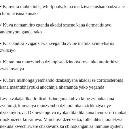
• Kunyura muhot tubs, whirlpools, kana madziva ekushambadza ane
chlorine isina kunaka
• Kuva nemamiriro eganda akadai seacne kana dermatitis ayo
anotonyora ganda rako
• Kushandisa zvigadzirwa zveganda zvine mafuta zvinovharira
zvidziyo
• Kurarama munzvimbo dzinopisa, dzinonyorova uko unofuridza
zvakanyanya
• Kutora mishonga yemhando dzakasiyana akadai se corticosteroids
kana maantibhayotiki anochinja nharaunda yako yeganda
Less zvakajairika, folliculitis inogona kubva kune zvipukanana
zvefungi, kunyanya munzvimbo dzinoramba dzichidziya uye
dzakanyorova. Dzimwe nguva nyoka diki diki kana bvudzi riri mukati
rinokonzera kutsamwa. Mumhosa dzedzedzi, folliculitis inoonekwa
nekuda kwechirwere chakavanzika chinokanganisa immune system