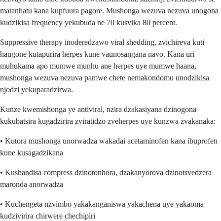
matanhatu kana kupfuura pagore. Mushonga wezuva nezuva unogona
kudzikisa frequency yekubuda ne 70 kusvika 80 percent.
Suppressive therapy inoderedzawo viral shedding, zvichireva kuti
haugone kutapurira herpes kune vaunosangana navo. Kana uri
muhukama apo mumwe munhu ane herpes uye mumwe haana,
mushonga wezuva nezuva pamwe chete nemakondomu unodzikisa
njodzi yekuparadzirwa.
Kunze kwemishonga ye antiviral, nzira dzakasiyana dzinogona
kukubatsira kugadzirira zviratidzo zveherpes uye kunzwa zvakanaka:
• Kutora mushonga unorwadza wakadai acetaminofen kana ibuprofen
kune kusagadzikana
• Kushandisa compress dzinotonhora, dzakanyorova dzinotsvedzera
maronda anorwadza
• Kuchengeta nzvimbo yakakanganiswa yakachena uye yakaoma
kudzivirira chirwere chechipiri