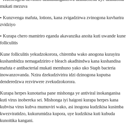
mukati mezuva
• Kunzvenga mafuta, lotions, kana zvigadzirwa zvinogona kuvharira
zvidziyo
• Kurapa chero mamiriro eganda akavanzika anoita kuti uwande kune
folliculitis
Kune folliculitis yekudzokorora, chiremba wako anogona kurayira
kushambidza nemagadziriro e bleach akadhindwa kana kushandisa
mafuta e antibacterial mukati memhuno yako uko Staph bacteria
inowanzovanda. Nzira dzekudzivirira idzi dzinogona kuputsa
denderedzwa rezvirwere zvekudzokorora.
Kurapa herpes kunotarisa pane mishonga ye antiviral inokanganisa
kuti virus inobereka sei. Mishonga iyi haigoni kurapa herpes kana
kubvisa virus kubva mumuviri wako, asi inogona kudzikisa kusimba
kwezviratidzo, kukurumidza kupora, uye kudzikisa kuti kubuda
kunoitika kangani.