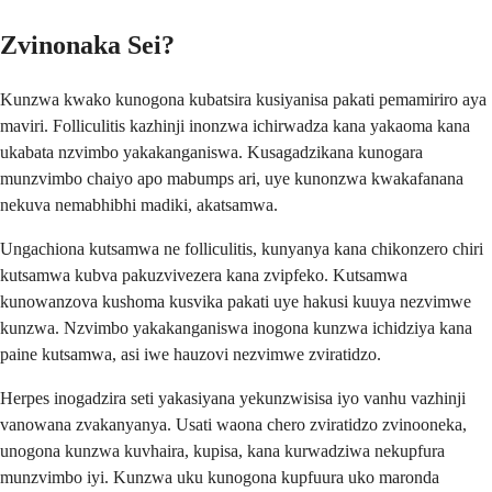
Zvinonaka Sei?
Kunzwa kwako kunogona kubatsira kusiyanisa pakati pemamiriro aya
maviri. Folliculitis kazhinji inonzwa ichirwadza kana yakaoma kana
ukabata nzvimbo yakakanganiswa. Kusagadzikana kunogara
munzvimbo chaiyo apo mabumps ari, uye kunonzwa kwakafanana
nekuva nemabhibhi madiki, akatsamwa.
Ungachiona kutsamwa ne folliculitis, kunyanya kana chikonzero chiri
kutsamwa kubva pakuzvivezera kana zvipfeko. Kutsamwa
kunowanzova kushoma kusvika pakati uye hakusi kuuya nezvimwe
kunzwa. Nzvimbo yakakanganiswa inogona kunzwa ichidziya kana
paine kutsamwa, asi iwe hauzovi nezvimwe zviratidzo.
Herpes inogadzira seti yakasiyana yekunzwisisa iyo vanhu vazhinji
vanowana zvakanyanya. Usati waona chero zviratidzo zvinooneka,
unogona kunzwa kuvhaira, kupisa, kana kurwadziwa nekupfura
munzvimbo iyi. Kunzwa uku kunogona kupfuura uko maronda