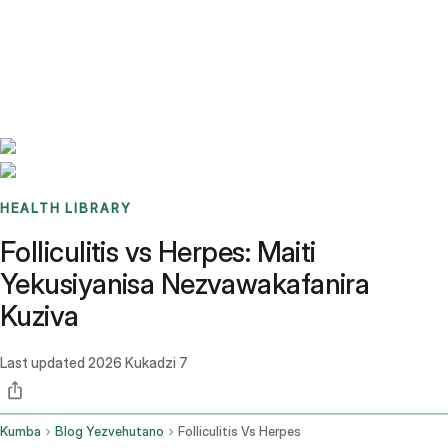
Benchmarks
Stories
FAQ
Sign up / Log in
HEALTH LIBRARY
Folliculitis vs Herpes: Maiti
Yekusiyanisa Nezvawakafanira
Kuziva
Last updated
2026 Kukadzi 7
Kumba
Blog Yezvehutano
Folliculitis Vs Herpes