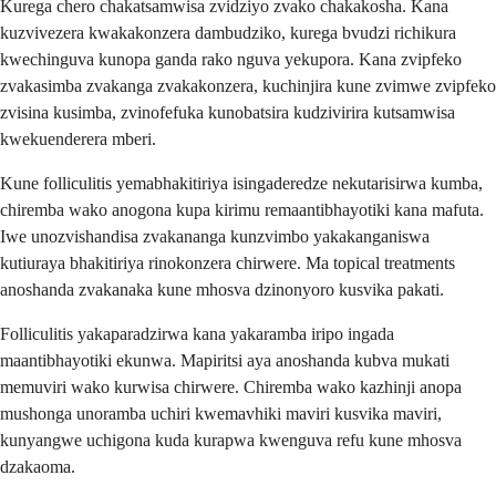
Kurega chero chakatsamwisa zvidziyo zvako chakakosha. Kana
kuzvivezera kwakakonzera dambudziko, kurega bvudzi richikura
kwechinguva kunopa ganda rako nguva yekupora. Kana zvipfeko
zvakasimba zvakanga zvakakonzera, kuchinjira kune zvimwe zvipfeko
zvisina kusimba, zvinofefuka kunobatsira kudzivirira kutsamwisa
kwekuenderera mberi.
Kune folliculitis yemabhakitiriya isingaderedze nekutarisirwa kumba,
chiremba wako anogona kupa kirimu remaantibhayotiki kana mafuta.
Iwe unozvishandisa zvakananga kunzvimbo yakakanganiswa
kutiuraya bhakitiriya rinokonzera chirwere. Ma topical treatments
anoshanda zvakanaka kune mhosva dzinonyoro kusvika pakati.
Folliculitis yakaparadzirwa kana yakaramba iripo ingada
maantibhayotiki ekunwa. Mapiritsi aya anoshanda kubva mukati
memuviri wako kurwisa chirwere. Chiremba wako kazhinji anopa
mushonga unoramba uchiri kwemavhiki maviri kusvika maviri,
kunyangwe uchigona kuda kurapwa kwenguva refu kune mhosva
dzakaoma.