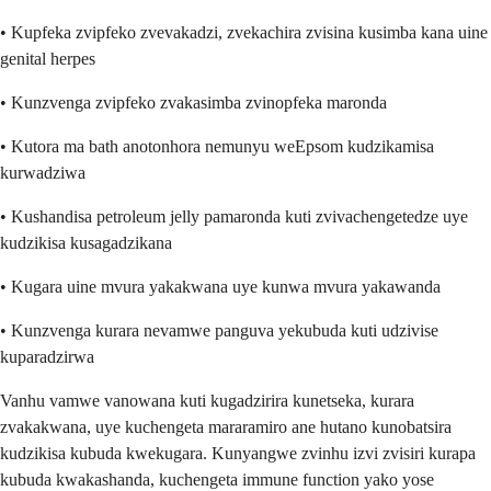
• Kupfeka zvipfeko zvevakadzi, zvekachira zvisina kusimba kana uine
genital herpes
• Kunzvenga zvipfeko zvakasimba zvinopfeka maronda
• Kutora ma bath anotonhora nemunyu weEpsom kudzikamisa
kurwadziwa
• Kushandisa petroleum jelly pamaronda kuti zvivachengetedze uye
kudzikisa kusagadzikana
• Kugara uine mvura yakakwana uye kunwa mvura yakawanda
• Kunzvenga kurara nevamwe panguva yekubuda kuti udzivise
kuparadzirwa
Vanhu vamwe vanowana kuti kugadzirira kunetseka, kurara
zvakakwana, uye kuchengeta mararamiro ane hutano kunobatsira
kudzikisa kubuda kwekugara. Kunyangwe zvinhu izvi zvisiri kurapa
kubuda kwakashanda, kuchengeta immune function yako yose