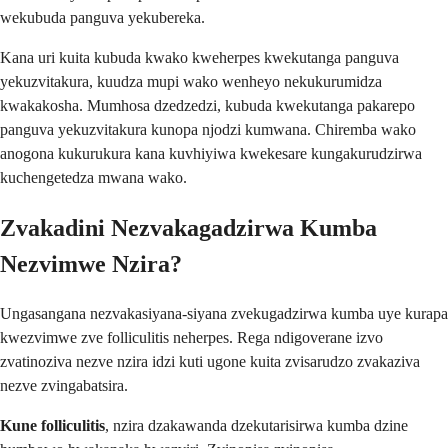
wekubuda panguva yekubereka.
Kana uri kuita kubuda kwako kweherpes kwekutanga panguva
yekuzvitakura, kuudza mupi wako wenheyo nekukurumidza
kwakakosha. Mumhosa dzedzedzi, kubuda kwekutanga pakarepo
panguva yekuzvitakura kunopa njodzi kumwana. Chiremba wako
anogona kukurukura kana kuvhiyiwa kwekesare kungakurudzirwa
kuchengetedza mwana wako.
Zvakadini Nezvakagadzirwa Kumba
Nezvimwe Nzira?
Ungasangana nezvakasiyana-siyana zvekugadzirwa kumba uye kurapa
kwezvimwe zve folliculitis neherpes. Rega ndigoverane izvo
zvatinoziva nezve nzira idzi kuti ugone kuita zvisarudzo zvakaziva
nezve zvingabatsira.
Kune folliculitis
, nzira dzakawanda dzekutarisirwa kumba dzine