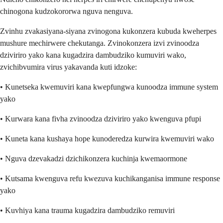
chinogona kudzokororwa nguva nenguva.
Zvinhu zvakasiyana-siyana zvinogona kukonzera kubuda kweherpes
mushure mechirwere chekutanga. Zvinokonzera izvi zvinoodza
dziviriro yako kana kugadzira dambudziko kumuviri wako,
zvichibvumira virus yakavanda kuti idzoke:
• Kunetseka kwemuviri kana kwepfungwa kunoodza immune system
yako
• Kurwara kana fivha zvinoodza dziviriro yako kwenguva pfupi
• Kuneta kana kushaya hope kunoderedza kurwira kwemuviri wako
• Nguva dzevakadzi dzichikonzera kuchinja kwemaormone
• Kutsama kwenguva refu kwezuva kuchikanganisa immune response
yako
• Kuvhiya kana trauma kugadzira dambudziko remuviri