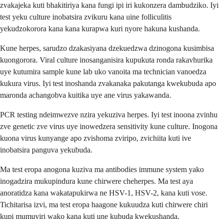
zvakajeka kuti bhakitiriya kana fungi ipi iri kukonzera dambudziko. Iyi
test yeku culture inobatsira zvikuru kana uine folliculitis
yekudzokorora kana kana kurapwa kuri nyore hakuna kushanda.
Kune herpes, sarudzo dzakasiyana dzekuedzwa dzinogona kusimbisa
kuongorora. Viral culture inosanganisira kupukuta ronda rakavhurika
uye kutumira sample kune lab uko vanoita ma technician vanoedza
kukura virus. Iyi test inoshanda zvakanaka pakutanga kwekubuda apo
maronda achangobva kuitika uye ane virus yakawanda.
PCR testing ndeimwezve nzira yekuziva herpes. Iyi test inoona zvinhu
zve genetic zve virus uye inowedzera sensitivity kune culture. Inogona
kuona virus kunyange apo zvishoma zviripo, zvichiita kuti ive
inobatsira panguva yekubuda.
Ma test eropa anogona kuziva ma antibodies immune system yako
inogadzira mukupindura kune chirwere cheherpes. Ma test aya
anoratidza kana wakatapukirwa ne HSV-1, HSV-2, kana kuti vose.
Tichitarisa izvi, ma test eropa haagone kukuudza kuti chirwere chiri
kupi mumuviri wako kana kuti une kubuda kwekushanda.