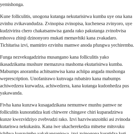
yemishonga.
Kune folliculitis, unogona kutanga nekutarisirwa kumba uye ona kana
zvinhu zvikavandudza. Zvinopisa zvinopisa, kuchenesa zvinyoro, uye
kudzivirira chero chakatsamwisa ganda rako pakutanga zvinobvisa
mhosva zhinji dzinonyoro mukati memavhiki kana zvakadaro.
Tichitarisa izvi, mamiriro ezvinhu mamwe anoda pfungwa yechiremba.
Funga nezvekugadzirisa musangano kana folliculitis yako
ikasadzikama mushure memazuva mashoma ekutarisirwa kumba.
Mabumps anoramba achitsamwisa kana achiipa angada mushonga
weprescription. Unofanirawo kutsvaga rubatsiro kana mabumps
achiwedzera kurwadza, achiwedzera, kana kutanga kudonhedza pus
yakawanda.
Fivha kana kunzwa kusagadzikana nemumwe munhu pamwe ne
folliculitis kunoratidza kuti chirwere chingave chiri kuparadzirwa
kunze kwezvidziyo zvebvudzi rako. Izvi hazviwanzoitiki asi zvinoda
kutariswa nekukasira. Kana iwe ukacherekedza mitsetse mitsvuku
ichibva kunzvimbo yakakanganiswa, izvi zvinogona kuratidza kuti