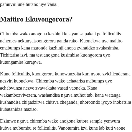
pamuviri une hutano uye vana.
Maitiro Ekuvongorora?
Chiremba wako anogona kazhinji kusiyanisa pakati pe folliculitis
neherpes nekunyatsoongorora ganda rako. Kuonekwa uye maitiro
emabumps kana maronda kazhinji anopa zviratidzo zvakasimba.
Tichitarisa izvi, ma test anogona kusimbisa kuongorora uye
kutungamira kurapwa.
Kune folliculitis, kuongorora kunowanzoita kuri nyore zvichienderana
nezviri kuonekwa. Chiremba wako achatarisa mabumps uye
achabvunza nezve zvawakaita vasati vaoneka. Kana
wakambozvivezera, washandisa nguva muhot tub, kana watanga
kushandisa chigadzirwa chitsva cheganda, nhoroondo iyoyo inobatsira
kubatanidza maziso.
Dzimwe nguva chiremba wako anogona kutora sample yemvura
kubva mubumbu re folliculitis. Vanotumira izvi kune lab kuti vaone