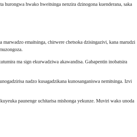
ata hurongwa hwako hweitsinga nenzira dzinogona kuenderana, saka
marwadzo emaitsinga, chirwere chetsoka dzisingazivi, kana marudzi
emuzongoza.
utumira ma sign ekurwadziwa akawandisa. Gabapentin inobatsira
unogadzirisa nadzo kusagadzikana kunosanganiswa nemitsinga. Izvi
a kuyeuka paunenge uchitarisa mishonga yekunze. Muviri wako unoda