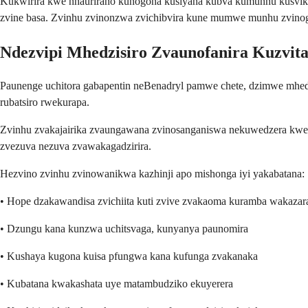
Kukwirira kwe nhaurirano kunogona kusiyana kubva kumunhu kusvika
zvine basa. Zvinhu zvinonzwa zvichibvira kune mumwe munhu zvi
Ndezvipi Mhedzisiro Zvaunofanira Kuzvita
Paunenge uchitora gabapentin neBenadryl pamwe chete, dzimwe mhed
rubatsiro rwekurapa.
Zvinhu zvakajairika zvaungawana zvinosanganiswa nekuwedzera kweho
zvezuva nezuva zvawakagadzirira.
Hezvino zvinhu zvinowanikwa kazhinji apo mishonga iyi yakabatana:
• Hope dzakawandisa zvichiita kuti zvive zvakaoma kuramba wakazara 
• Dzungu kana kunzwa uchitsvaga, kunyanya paunomira
• Kushaya kugona kuisa pfungwa kana kufunga zvakanaka
• Kubatana kwakashata uye matambudziko ekuyerera