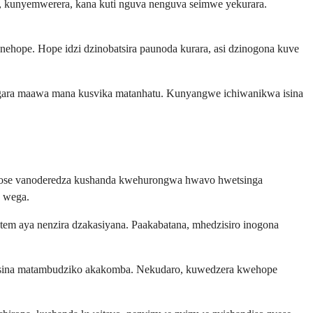
es, kunyemwerera, kana kuti nguva nenguva seimwe yekurara.
nehope. Hope idzi dzinobatsira paunoda kurara, asi dzinogona kuve
ugara maawa mana kusvika matanhatu. Kunyangwe ichiwanikwa isina
i vose vanoderedza kushanda kwehurongwa hwavo hwetsinga
 wega.
stem aya nenzira dzakasiyana. Paakabatana, mhedzisiro inogona
pa pasina matambudziko akakomba. Nekudaro, kuwedzera kwehope