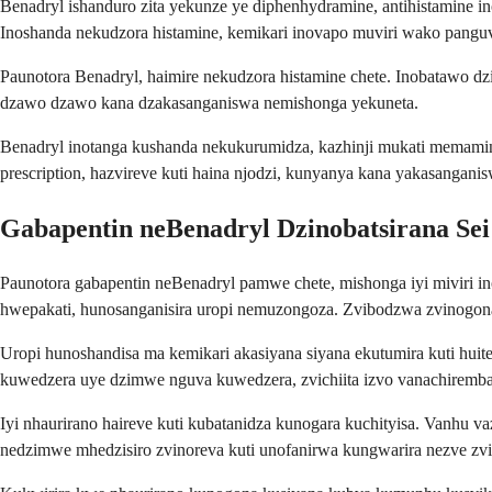
Benadryl ishanduro zita yekunze ye diphenhydramine, antihistamine i
Inoshanda nekudzora histamine, kemikari inovapo muviri wako pangu
Paunotora Benadryl, haimire nekudzora histamine chete. Inobatawo dz
dzawo dzawo kana dzakasanganiswa nemishonga yekuneta.
Benadryl inotanga kushanda nekukurumidza, kazhinji mukati memami
prescription, hazvireve kuti haina njodzi, kunyanya kana yakasangan
Gabapentin neBenadryl Dzinobatsirana Se
Paunotora gabapentin neBenadryl pamwe chete, mishonga iyi miviri 
hwepakati, hunosanganisira uropi nemuzongoza. Zvibodzwa zvinogo
Uropi hunoshandisa ma kemikari akasiyana siyana ekutumira kuti huit
kuwedzera uye dzimwe nguva kuwedzera, zvichiita izvo vanachiremba 
Iyi nhaurirano haireve kuti kubatanidza kunogara kuchityisa. Vanhu
nedzimwe mhedzisiro zvinoreva kuti unofanirwa kungwarira nezve zvim