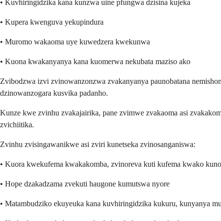
• Kuvhiringidzika kana kunzwa uine pfungwa dzisina kujeka
• Kupera kwenguva yekupindura
• Muromo wakaoma uye kuwedzera kwekunwa
• Kuona kwakanyanya kana kuomerwa nekubata maziso ako
Zvibodzwa izvi zvinowanzonzwa zvakanyanya paunobatana nemishonga
dzinowanzogara kusvika padanho.
Kunze kwe zvinhu zvakajairika, pane zvimwe zvakaoma asi zvakakomba
zvichiitika.
Zvinhu zvisingawanikwe asi zviri kunetseka zvinosanganiswa:
• Kuora kwekufema kwakakomba, zvinoreva kuti kufema kwako kuno
• Hope dzakadzama zvekuti haugone kumutswa nyore
• Matambudziko ekuyeuka kana kuvhiringidzika kukuru, kunyanya m