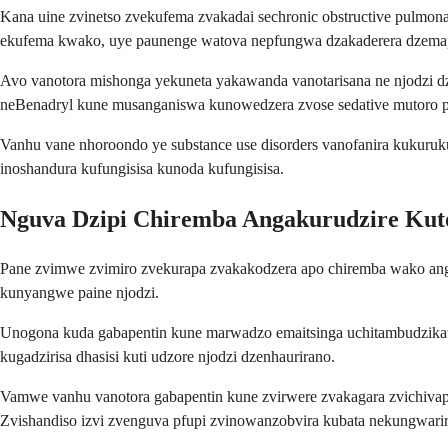
Kana uine zvinetso zvekufema zvakadai sechronic obstructive pulmona
ekufema kwako, uye paunenge watova nepfungwa dzakaderera dzemapa
Avo vanotora mishonga yekuneta yakawanda vanotarisana ne njodzi dz
neBenadryl kune musanganiswa kunowedzera zvose sedative mutoro p
Vanhu vane nhoroondo ye substance use disorders vanofanira kukuruk
inoshandura kufungisisa kunoda kufungisisa.
Nguva Dzipi Chiremba Angakurudzire Kut
Pane zvimwe zvimiro zvekurapa zvakakodzera apo chiremba wako angak
kunyangwe paine njodzi.
Unogona kuda gabapentin kune marwadzo emaitsinga uchitambudzikaw
kugadzirisa dhasisi kuti udzore njodzi dzenhaurirano.
Vamwe vanhu vanotora gabapentin kune zvirwere zvakagara zvichiva
Zvishandiso izvi zvenguva pfupi zvinowanzobvira kubata nekungwari