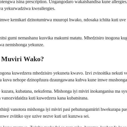
notengwa isina prescription. Ungangodaro wakaishandisa kune allergi
va yekurwadziwa kweallergies.
imwe kemikari dzinotumirwa muuropi hwako, ndosaka ichiita kuti uve 
nitsi gumi nemashanu kusvika makumi matatu. Mhedzisiro inogona k
iswa nemishonga yekunze.
i Muviri Wako?
inogona kuwedzera mhedzisiro yekuneta kwavo. Izvi zvinoitika nekut
na kuva nehope dzinopfuura dzaungawana kubva kune imwe mushonga
e kuzara, kubatana, nekufema. Mishonga iyi miviri inokanganisa ma sy
vanozvidaidza kuti kuwedzera kana kubatsirana.
 vazhinji vanotora mishonga iyi miviri pasi pehutungamiriri hwekura
we zviitiko uye uzive nezve kuti uri kunzwa sei.