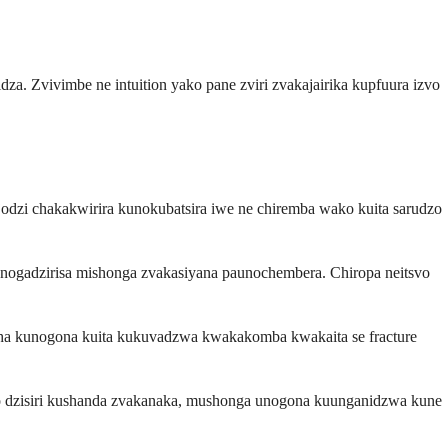
. Zvivimbe ne intuition yako pane zviri zvakajairika kupfuura izvo
dzi chakakwirira kunokubatsira iwe ne chiremba wako kuita sarudzo
nogadzirisa mishonga zvakasiyana paunochembera. Chiropa neitsvo
nha kunogona kuita kukuvadzwa kwakakomba kwakaita se fracture
ko dzisiri kushanda zvakanaka, mushonga unogona kuunganidzwa kune