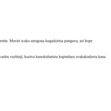
tin. Muviri wako unogona kugadzirisa panguva, asi hope
anhu vazhinji, kuziva kunokubatsira kupindura zvakakodzera kana