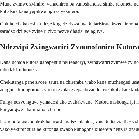
Mune zvimwe zvimiro, vanachiremba vanoshandisa simba rekuneta ne
kubatsira kana yapihwa nguva yekurara.
Chinhu chakakosha ndeye kugadziriswa uye kutarisirwa kwechiremba. 
sarudzo dziitwe zvine ruzivo nezve dhasisi ne nguva.
Ndezvipi Zvingwariri Zvaunofanira Kutor
Kana uchida kutora gabapentin neBenadryl, zvingwariri zvimwe zvinog
mhedzisiro inonetsa.
Chekutanga pane zvose, taura na chiremba wako kana muchengeti usa
anogona kuongorora zvimiro zvako zvepachivande uye akubatsire kuita
Funga nezve nguva yemadosi ako zvakakwana. Kutora mishonga iyi mi
kunyangwe nhaurirano ichiripo.
Usambofa wakadhiraivha, usashandise michina, kana kuita zviitiko 
yako yekupindura ne kutonga kwako kunogona kuderera nenzira dzausi