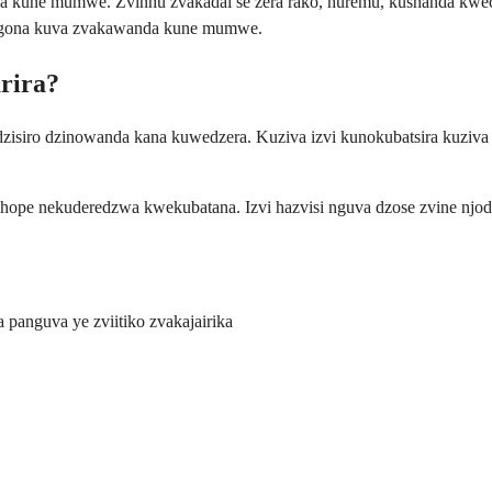
 kune mumwe. Zvinhu zvakadai se zera rako, huremu, kushanda kwec
nogona kuva zvakawanda kune mumwe.
rira?
zisiro dzinowanda kana kuwedzera. Kuziva izvi kunokubatsira kuziv
pe nekuderedzwa kwekubatana. Izvi hazvisi nguva dzose zvine njodzi
panguva ye zviitiko zvakajairika