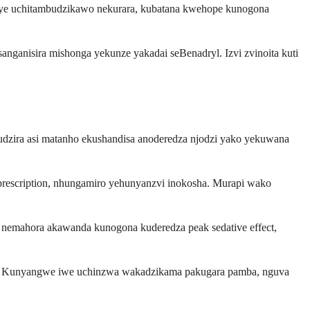
uye uchitambudzikawo nekurara, kubatana kwehope kunogona
ganisira mishonga yekunze yakadai seBenadryl. Izvi zvinoita kuti
rudzira asi matanho ekushandisa anoderedza njodzi yako yekuwana
prescription, nhungamiro yehunyanzvi inokosha. Murapi wako
 nemahora akawanda kunogona kuderedza peak sedative effect,
 sei. Kunyangwe iwe uchinzwa wakadzikama pakugara pamba, nguva