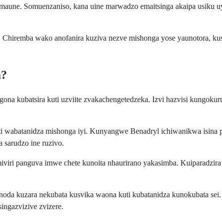
maune. Somuenzaniso, kana uine marwadzo emaitsinga akaipa usiku 
Chiremba wako anofanira kuziva nezve mishonga yose yaunotora, kusan
a?
ona kubatsira kuti uzviite zvakachengetedzeka. Izvi hazvisi kungoku
ti wabatanidza mishonga iyi. Kunyangwe Benadryl ichiwanikwa isina 
 sarudzo ine ruzivo.
viri panguva imwe chete kunoita nhaurirano yakasimba. Kuiparadzira
zvinoda kuzara nekubata kusvika waona kuti kubatanidza kunokubata
ngazvizive zvizere.