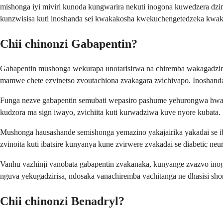
mishonga iyi miviri kunoda kungwarira nekuti inogona kuwedzera dz
kunzwisisa kuti inoshanda sei kwakakosha kwekuchengetedzeka kwa
Chii chinonzi Gabapentin?
Gabapentin mushonga wekurapa unotarisirwa na chiremba wakagadziri
mamwe chete ezvinetso zvoutachiona zvakagara zvichivapo. Inosha
Funga nezve gabapentin semubati wepasiro pashume yehurongwa hwak
kudzora ma sign iwayo, zvichiita kuti kurwadziwa kuve nyore kubata.
Mushonga hausashande semishonga yemazino yakajairika yakadai se ib
zvinoita kuti ibatsire kunyanya kune zvirwere zvakadai se diabetic n
Vanhu vazhinji vanobata gabapentin zvakanaka, kunyange zvazvo ino
nguva yekugadzirisa, ndosaka vanachiremba vachitanga ne dhasisi sh
Chii chinonzi Benadryl?