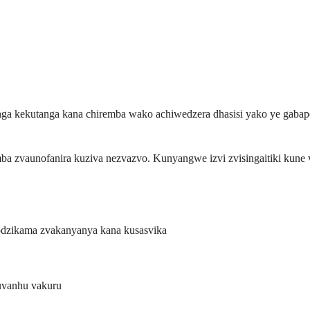
 kekutanga kana chiremba wako achiwedzera dhasisi yako ye gabapen
 zvaunofanira kuziva nezvazvo. Kunyangwe izvi zvisingaitiki kune v
dzikama zvakanyanya kana kusasvika
uvanhu vakuru