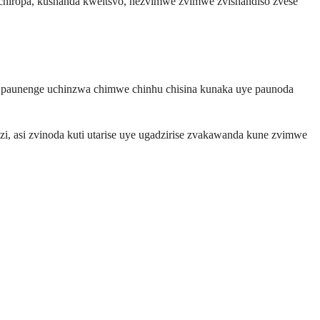
hiropa, kushanda kweitsvo, nezvimwe zvimwe zvishandiso zvese
a paunenge uchinzwa chimwe chinhu chisina kunaka uye paunoda
, asi zvinoda kuti utarise uye ugadzirise zvakawanda kune zvimwe