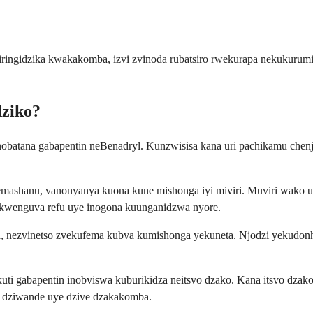
ngidzika kwakakomba, izvi zvinoda rubatsiro rwekurapa nekukurumidza
dziko?
batana gabapentin neBenadryl. Kunzwisisa kana uri pachikamu chenjo
mashanu, vanonyanya kuona kune mishonga iyi miviri. Muviri wako u
o kwenguva refu uye inogona kuunganidzwa nyore.
a, nezvinetso zvekufema kubva kumishonga yekuneta. Njodzi yekudo
ti gabapentin inobviswa kuburikidza neitsvo dzako. Kana itsvo dza
o dziwande uye dzive dzakakomba.