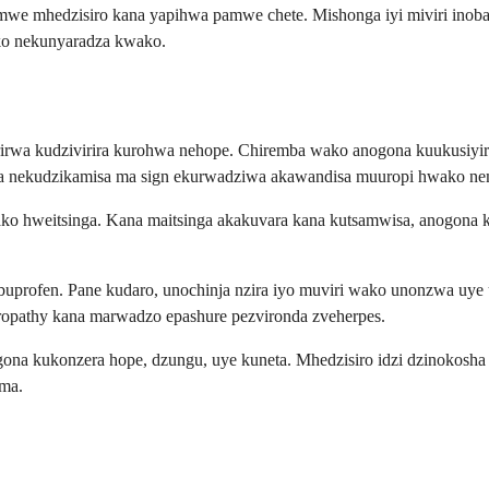
imwe mhedzisiro kana yapihwa pamwe chete. Mishonga iyi miviri inob
ko nekunyaradza kwako.
rwa kudzivirira kurohwa nehope. Chiremba wako anogona kuukusiyira 
nda nekudzikamisa ma sign ekurwadziwa akawandisa muuropi hwako n
o hweitsinga. Kana maitsinga akakuvara kana kutsamwisa, anogona k
uprofen. Pane kudaro, unochinja nzira iyo muviri wako unonzwa uye 
europathy kana marwadzo epashure pezvironda zveherpes.
gona kukonzera hope, dzungu, uye kuneta. Mhedzisiro idzi dzinokosh
oma.