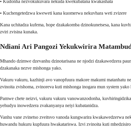
• Kudonha nezvokukuvara nekuda kwekubatana kwakashata
• Kuchengetedzwa kweweti kana kuomerwa nekuvhara weti zvizere
Kana uchitadza kufema, hope dzakakomba dzinokunetsesa, kana kuvhiri
zviri zvisina kunaka.
Ndiani Ari Pangozi Yekukwirira Matambu
Mhando dzimwe dzevanhu dzinotarisana ne njodzi dzakawedzera pauno
dzakanaka nezve mishonga yako.
Vakuru vakuru, kazhinji avo vanopfuura makore makumi matanhatu ne
zvinoita zvishoma, zvinoreva kuti mishonga inogara mun system yak
Pamwe chete neizvi, vakuru vakuru vanowanzodonha, kuvhiringidzik
yehudyu inowedzera zvakanyanya neiyi kubatanidza.
Vanhu vane zvinetso zveitsvo vanoda kungwarira kwakawedzerwa neku
huwandu hukuru kupfuura hwakatariswa. Izvi zvinoita kuti mhedzisir