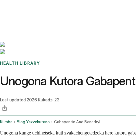
Benchmarks
Stories
FAQ
Sign up / Log in
HEALTH LIBRARY
Unogona Kutora Gabapent
Last updated
2026 Kukadzi 23
Kumba
Blog Yezvehutano
Gabapentin And Benadryl
Unogona kunge uchinetseka kuti zvakachengetedzeka here kutora gab