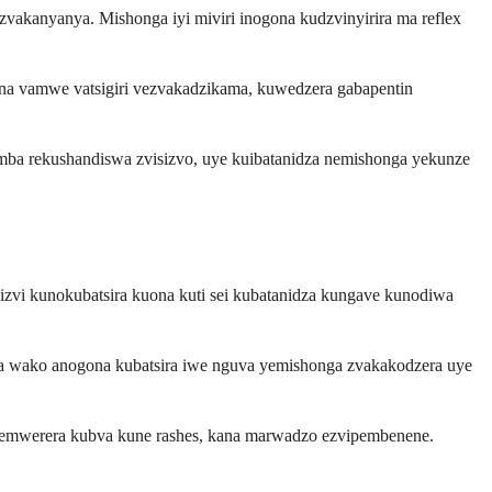
zvakanyanya. Mishonga iyi miviri inogona kudzvinyirira ma reflex
kana vamwe vatsigiri vezvakadzikama, kuwedzera gabapentin
imba rekushandiswa zvisizvo, uye kuibatanidza nemishonga yekunze
zvi kunokubatsira kuona kuti sei kubatanidza kungave kunodiwa
ba wako anogona kubatsira iwe nguva yemishonga zvakakodzera uye
nyemwerera kubva kune rashes, kana marwadzo ezvipembenene.