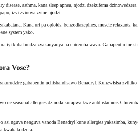
ry disease, asthma, kana sleep apnea, njodzi dzekufema dzinowedzera 
pu, izvi zvinova zvine njodzi.
akabatana. Kana uri pa opioids, benzodiazepines, muscle relaxants, 
ane system yako.
ura iyi kubatanidza zvakanyanya na chiremba wavo. Gabapentin ine s
ora Vose?
urudzire gabapentin uchishandisawo Benadryl. Kunzwisisa zviitiko i
o ne seasonal allergies dzinoda kurapwa kwe antihistamine. Chirem
po asi nguva nenguva vanoda Benadryl kune allergies yakasimba, ku
ra kwakakodzera.