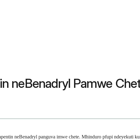
in neBenadryl Pamwe Che
apentin neBenadryl panguva imwe chete. Mhinduro pfupi ndeyekuti ku