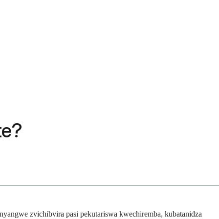
te?
nyangwe zvichibvira pasi pekutariswa kwechiremba, kubatanidza