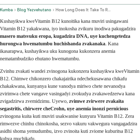
Kumba
Blog Yezvehutano
How Long Does It Take To Recover From Vitamin B12 Deficiency
Kushayikwa kweVitamin B12 kunoitika kana muviri usingawani
Vitamin B12 yakakwana, iyo inokosha zvikuru inodiwa pakugadzira
masero matsvuku eropa, kugadzira DNA, uye kuchengetedza
hurongwa hwematumbu huchishanda zvakanaka
. Kana
ikasarapwa, kushayikwa uku kunogona kukonzera anemia
nematambudziko ehutano hwematumbu.
Zvinhu zvakati wandei zvinogona kukonzera kushayikwa kweVitamin
B12. Chimwe chikonzero chakajairika ndechekusawana chikafu
chakakwana, kunyanya kune vanodya miriwo chete nevanodya
zvirimwa chete vangave vasingadyi zvokudya zvakawedzerwa kana
zvigadzirwa zvemidzimu. Uyewo,
zvimwe zvirwere zvakaita
segastritis, chirwere cheCrohn, uye anemia inonzi pernicious
zvinogona kuita kuti muviri usakwanise kunyura Vitamin B12. Zera
rimwezve chinhu chinokosha, sezvo vakuru vakwegura vangagadzira
asidhi shoma yemudumbu, izvo zvinoita kuti zviome kuburitsa B12
kubva muchikafu.