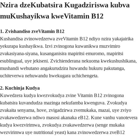
Nzira dzeKubatsira Kugadziriswa kubva
muKushayikwa kweVitamin B12
1. Zvishandiso zveVitamin B12
Kushandisa zvinowedzerwa zveVitamin B12 ndiyo nzira yakajairika
yekurapa kushayikwa. Izvi zvinogona kuwanikwa muzvimiro
zvakasiyana-siyana, kusanganisira mapiritsi emuromo, mapiritsi
esublingual, uye jekiseni. Zvichienderana nekuoma kwekushushikana,
mushandi wehutano angakurudzira huwandu hukuru pakutanga,
uchiteverwa nehuwandu hwekugara uchichengeta.
2. Kuchinja Kudya
Kuwedzera kudya kwezvokudya zvine Vitamin B12 zvinogona
kubatsira kuvandudza mazinga nekufamba kwenguva. Zvokudya
zvakaita senyama, hove, zvigadzirwa zvemukaka, mazai, uye zviyo
zvakawedzerwa ndiwo masosi akanaka eB12. Kune vanhu vanotevera
kudya kwezvirimwa, zvokudya zvakawedzerwa (senge mukaka
wezvirimwa uye nutritional yeast) kana zvinowedzerwa zveB12