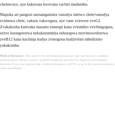
chemwoyo, uye kukuvara kwevana vachiri mudumbu.
Mapoka ari pangozi anosanganisira vanodya miriwo chete/vanodya
zvirimwa chete, vakuru vakwegura, uye vane zvirwere zveGI.
Zvakakosha kutsvaka mazano emurapi kana zviratidzo zvichingogara,
sezvo kuongororwa nekukurumidza nekurapwa nezvinowedzerwa
zveB12 kana kuchinja kudya zvinogona kudzivirira mhedzisiro
yakakomba.
Medical Disclaimer:
This article is for informational purposes only and does not constitute
medical advice. Always consult a qualified healthcare provider for diagnosis and treatment
decisions. If you are experiencing a medical emergency, call 911 or go to the nearest emergency
room immediately.