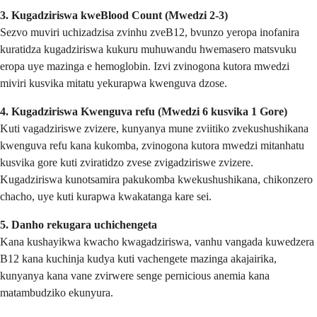
3. Kugadziriswa kweBlood Count (Mwedzi 2-3)
Sezvo muviri uchizadzisa zvinhu zveB12, bvunzo yeropa inofanira
kuratidza kugadziriswa kukuru muhuwandu hwemasero matsvuku
eropa uye mazinga e hemoglobin. Izvi zvinogona kutora mwedzi
miviri kusvika mitatu yekurapwa kwenguva dzose.
4. Kugadziriswa Kwenguva refu (Mwedzi 6 kusvika 1 Gore)
Kuti vagadziriswe zvizere, kunyanya mune zviitiko zvekushushikana
kwenguva refu kana kukomba, zvinogona kutora mwedzi mitanhatu
kusvika gore kuti zviratidzo zvese zvigadziriswe zvizere.
Kugadziriswa kunotsamira pakukomba kwekushushikana, chikonzero
chacho, uye kuti kurapwa kwakatanga kare sei.
5. Danho rekugara uchichengeta
Kana kushayikwa kwacho kwagadziriswa, vanhu vangada kuwedzera
B12 kana kuchinja kudya kuti vachengete mazinga akajairika,
kunyanya kana vane zvirwere senge pernicious anemia kana
matambudziko ekunyura.