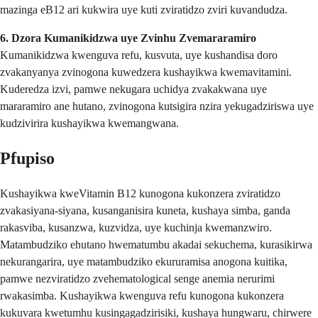
mazinga eB12 ari kukwira uye kuti zviratidzo zviri kuvandudza.
6. Dzora Kumanikidzwa uye Zvinhu Zvemararamiro
Kumanikidzwa kwenguva refu, kusvuta, uye kushandisa doro
zvakanyanya zvinogona kuwedzera kushayikwa kwemavitamini.
Kuderedza izvi, pamwe nekugara uchidya zvakakwana uye
mararamiro ane hutano, zvinogona kutsigira nzira yekugadziriswa uye
kudzivirira kushayikwa kwemangwana.
Pfupiso
Kushayikwa kweVitamin B12 kunogona kukonzera zviratidzo
zvakasiyana-siyana, kusanganisira kuneta, kushaya simba, ganda
rakasviba, kusanzwa, kuzvidza, uye kuchinja kwemanzwiro.
Matambudziko ehutano hwematumbu akadai sekuchema, kurasikirwa
nekurangarira, uye matambudziko ekururamisa anogona kuitika,
pamwe nezviratidzo zvehematological senge anemia nerurimi
rwakasimba. Kushayikwa kwenguva refu kunogona kukonzera
kukuvara kwetumhu kusingagadzirisiki, kushaya hungwaru, chirwere