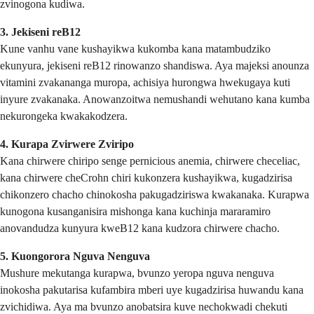
zvinogona kudiwa.
3. Jekiseni reB12
Kune vanhu vane kushayikwa kukomba kana matambudziko
ekunyura, jekiseni reB12 rinowanzo shandiswa. Aya majeksi anounza
vitamini zvakananga muropa, achisiya hurongwa hwekugaya kuti
inyure zvakanaka. Anowanzoitwa nemushandi wehutano kana kumba
nekurongeka kwakakodzera.
4. Kurapa Zvirwere Zviripo
Kana chirwere chiripo senge pernicious anemia, chirwere checeliac,
kana chirwere cheCrohn chiri kukonzera kushayikwa, kugadzirisa
chikonzero chacho chinokosha pakugadziriswa kwakanaka. Kurapwa
kunogona kusanganisira mishonga kana kuchinja mararamiro
anovandudza kunyura kweB12 kana kudzora chirwere chacho.
5. Kuongorora Nguva Nenguva
Mushure mekutanga kurapwa, bvunzo yeropa nguva nenguva
inokosha pakutarisa kufambira mberi uye kugadzirisa huwandu kana
zvichidiwa. Aya ma bvunzo anobatsira kuve nechokwadi chekuti