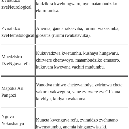
Zviratidzo
kudzikira kwehungwaru, uye matambudziko
zveNeurological
ekururamisa.
Zviratidzo
Anemia, ganda rakasviba, rurimi rwakasimba,
zveHematological
glossitis (rurimi rwakatsvuka).
Kukuvadzwa kwetumhu, kushaya hungwaru,
Mhedzisiro
chirwere chemwoyo, matambudziko emusoro,
DzeNguva refu
kukuvara kwevana vachiri mudumbu.
Vanodya miriwo chete/vanodya zvirimwa chete,
Mapoka Ari
vakuru vakwegura, vane zvirwere zveGI kana
Pangozi
kuvhiya, kudya kwakaoma.
Nguva
Kuneta kwenguva refu, zviratidzo zvehutano
Yokushanya
hwematumbu, anemia isinganzwisisiki.