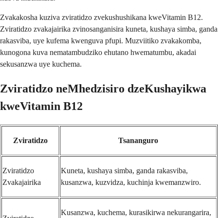
Zvakakosha kuziva zviratidzo zvekushushikana kweVitamin B12.
Zviratidzo zvakajairika zvinosanganisira kuneta, kushaya simba, ganda
rakasviba, uye kufema kwenguva pfupi. Muzviitiko zvakakomba,
kunogona kuva nematambudziko ehutano hwematumbu, akadai
sekusanzwa uye kuchema.
Zviratidzo neMhedzisiro dzeKushayikwa
kweVitamin B12
Zviratidzo
Tsananguro
Zviratidzo
Kuneta, kushaya simba, ganda rakasviba,
Zvakajairika
kusanzwa, kuzvidza, kuchinja kwemanzwiro.
Kusanzwa, kuchema, kurasikirwa nekurangarira,