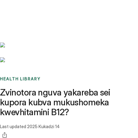
Benchmarks
Stories
FAQ
Sign up / Log in
HEALTH LIBRARY
Zvinotora nguva yakareba sei
kupora kubva mukushomeka
kwevhitamini B12?
Last updated
2025 Kukadzi 14