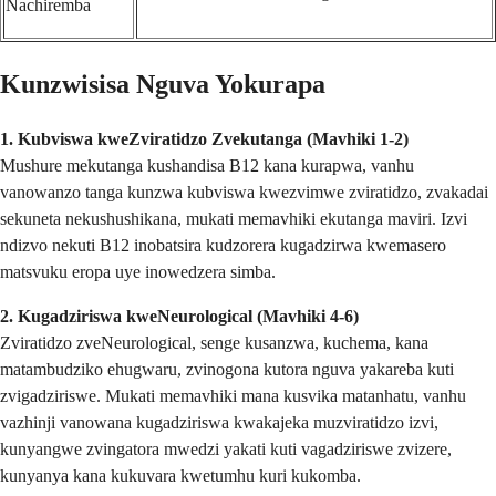
Nachiremba
Kunzwisisa Nguva Yokurapa
1. Kubviswa kweZviratidzo Zvekutanga (Mavhiki 1-2)
Mushure mekutanga kushandisa B12 kana kurapwa, vanhu
vanowanzo tanga kunzwa kubviswa kwezvimwe zviratidzo, zvakadai
sekuneta nekushushikana, mukati memavhiki ekutanga maviri. Izvi
ndizvo nekuti B12 inobatsira kudzorera kugadzirwa kwemasero
matsvuku eropa uye inowedzera simba.
2. Kugadziriswa kweNeurological (Mavhiki 4-6)
Zviratidzo zveNeurological, senge kusanzwa, kuchema, kana
matambudziko ehugwaru, zvinogona kutora nguva yakareba kuti
zvigadziriswe. Mukati memavhiki mana kusvika matanhatu, vanhu
vazhinji vanowana kugadziriswa kwakajeka muzviratidzo izvi,
kunyangwe zvingatora mwedzi yakati kuti vagadziriswe zvizere,
kunyanya kana kukuvara kwetumhu kuri kukomba.