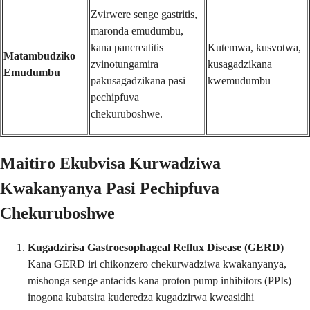
Zvirwere senge gastritis,
maronda emudumbu,
kana pancreatitis
Kutemwa, kusvotwa,
Matambudziko
zvinotungamira
kusagadzikana
Emudumbu
pakusagadzikana pasi
kwemudumbu
pechipfuva
chekuruboshwe.
Maitiro Ekubvisa Kurwadziwa
Kwakanyanya Pasi Pechipfuva
Chekuruboshwe
Kugadzirisa Gastroesophageal Reflux Disease (GERD)
Kana GERD iri chikonzero chekurwadziwa kwakanyanya,
mishonga senge antacids kana proton pump inhibitors (PPIs)
inogona kubatsira kuderedza kugadzirwa kweasidhi