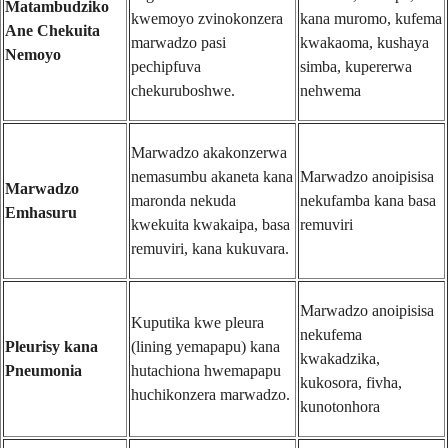
Matambudziko
kwemoyo zvinokonzera
kana muromo, kufema
Ane Chekuita
marwadzo pasi
kwakaoma, kushaya
Nemoyo
pechipfuva
simba, kupererwa
chekuruboshwe.
nehwema
Marwadzo akakonzerwa
nemasumbu akaneta kana
Marwadzo anoipisisa
Marwadzo
maronda nekuda
nekufamba kana basa
Emhasuru
kwekuita kwakaipa, basa
remuviri
remuviri, kana kukuvara.
Marwadzo anoipisisa
Kuputika kwe pleura
nekufema
Pleurisy kana
(lining yemapapu) kana
kwakadzika,
Pneumonia
hutachiona hwemapapu
kukosora, fivha,
huchikonzera marwadzo.
kunotonhora