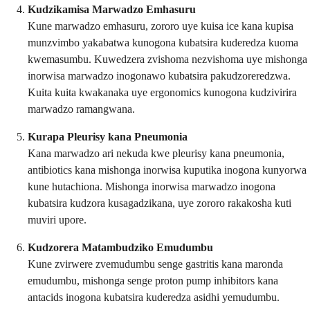
Kudzikamisa Marwadzo Emhasuru
Kune marwadzo emhasuru, zororo uye kuisa ice kana kupisa
munzvimbo yakabatwa kunogona kubatsira kuderedza kuoma
kwemasumbu. Kuwedzera zvishoma nezvishoma uye mishonga
inorwisa marwadzo inogonawo kubatsira pakudzoreredzwa.
Kuita kuita kwakanaka uye ergonomics kunogona kudzivirira
marwadzo ramangwana.
Kurapa Pleurisy kana Pneumonia
Kana marwadzo ari nekuda kwe pleurisy kana pneumonia,
antibiotics kana mishonga inorwisa kuputika inogona kunyorwa
kune hutachiona. Mishonga inorwisa marwadzo inogona
kubatsira kudzora kusagadzikana, uye zororo rakakosha kuti
muviri upore.
Kudzorera Matambudziko Emudumbu
Kune zvirwere zvemudumbu senge gastritis kana maronda
emudumbu, mishonga senge proton pump inhibitors kana
antacids inogona kubatsira kuderedza asidhi yemudumbu.