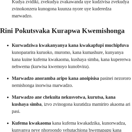
Kudya zvidiki, zvekudya zvakawanda uye kudzivisa zvekudya
zvinokonzera kunogona kuunza nyore uye kuderedza
marwadzo.
Rini Pokutsvaka Kurapwa Kwemishonga
Kurwadziwa kwakanyanya kana kwakapfupi muchipfuva
kunopararira kuruoko, muromo, kana kumashure, kunyanya
kana kuine kufema kwakaoma, kushaya simba, kana kupererwa
nehwema (kurwisa kwemoyo kunobvira).
Marwadzo anoramba aripo kana anoipisisa
pasinei nezororo
nemishonga inorwisa marwadzo.
Marwadzo ane chekuita nekusvotwa, kurutsa, kana
kushaya simba
, izvo zvinogona kuratidza mamiriro akaoma ari
pasi.
Kufema kwakaoma
kana kufema kwakadzika, kunorwadza,
kunyanya neye nhoroondo yehutachiona hwemapapu kana