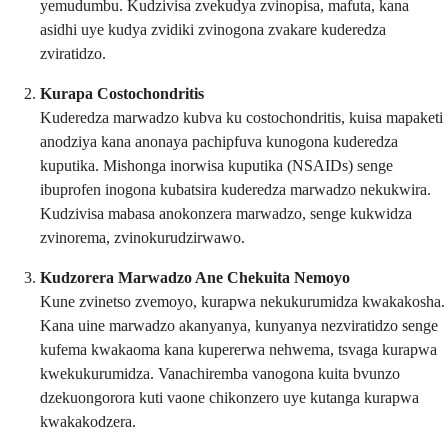
yemudumbu. Kudzivisa zvekudya zvinopisa, mafuta, kana
asidhi uye kudya zvidiki zvinogona zvakare kuderedza
zviratidzo.
Kurapa Costochondritis
Kuderedza marwadzo kubva ku costochondritis, kuisa mapaketi
anodziya kana anonaya pachipfuva kunogona kuderedza
kuputika. Mishonga inorwisa kuputika (NSAIDs) senge
ibuprofen inogona kubatsira kuderedza marwadzo nekukwira.
Kudzivisa mabasa anokonzera marwadzo, senge kukwidza
zvinorema, zvinokurudzirwawo.
Kudzorera Marwadzo Ane Chekuita Nemoyo
Kune zvinetso zvemoyo, kurapwa nekukurumidza kwakakosha.
Kana uine marwadzo akanyanya, kunyanya nezviratidzo senge
kufema kwakaoma kana kupererwa nehwema, tsvaga kurapwa
kwekukurumidza. Vanachiremba vanogona kuita bvunzo
dzekuongorora kuti vaone chikonzero uye kutanga kurapwa
kwakakodzera.