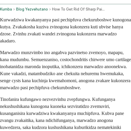
Kumba
Blog Yezvehutano
How To Get Rid Of Sharp Pain Under The Left Breast
Kurwadziwa kwakanyanya pasi pechipfuva chekuruboshwe kunogona
kutya. Zvakakosha kuziva zvinogona kukonzera kuti ubvise hanya
dzose. Zvinhu zvakati wandei zvinogona kukonzera marwadzo
akadaro.
Marwadzo munzvimbo ino angabva pazvinetso zvemoyo, mapapu,
kana mudumbu. Semuenzaniso, costochondritis chirwere umo cartilage
inobatanidza maronda inoputika, ichikonzera marwadzo anoonekwa.
Kune vakadzi, matambudziko ane chekuita nehuremu hwemukaka,
senge cysts kana kuchinja kwemahomoni, anogona zvakare kukonzera
marwadzo pasi pechipfuva chekuruboshwe.
Tinofanira kufungawo nezvezvinhu zvepfungwa. Kufunganya
nekushushikana kunogona kuoneka sezviratidzo zvemuviri,
kusanganisira kurwadziwa kwakanyanya muchipfuva. Kubva pane
zvangu zvakaitika, kana ndichifunganya, marwadzo anogona
kuwedzera, saka kudzora kushushikana kuburikidza nematekiniki