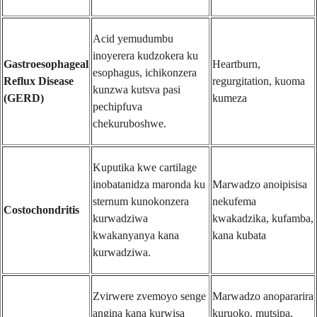
Acid yemudumbu
inoyerera kudzokera ku
Gastroesophageal
Heartburn,
esophagus, ichikonzera
Reflux Disease
regurgitation, kuoma
kunzwa kutsva pasi
(GERD)
kumeza
pechipfuva
chekuruboshwe.
Kuputika kwe cartilage
inobatanidza maronda ku
Marwadzo anoipisisa
sternum kunokonzera
nekufema
Costochondritis
kurwadziwa
kwakadzika, kufamba,
kwakanyanya kana
kana kubata
kurwadziwa.
Zvirwere zvemoyo senge
Marwadzo anopararira
angina kana kurwisa
kuruoko, mutsipa,