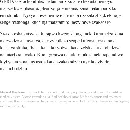
GERD, costochondritis, matambudziko ane chekuita nemoyo,
marwadzo emhasuru, pleurisy, pneumonia, kana matambudziko
emudumbu. Nyaya imwe neimwe ine nzira dzakakosha dzekurapa,
senge mishonga, kuchinja mararamiro, nezvimwe zvakadaro.
Zvakakosha kutsvaka kurapwa kwemishonga nekukurumidza kana
marwadzo akanyanya, ane zviratidzo senge kufema kwakaoma,
kushaya simba, fivha, kana kusvotwa, kana zvisina kuvandudzwa
nekutarisira kwako. Kuongororwa nekukurumidza nekurapa ndiwo
kiyi yekudzora kusagadzikana zvakakodzera uye kudzivirira
matambudziko.
Medical Disclaimer:
This article is for informational purposes only and does not constitute
medical advice. Always consult a qualified healthcare provider for diagnosis and treatment
decisions. If you are experiencing a medical emergency, call 911 or go to the nearest emergency
room immediately.