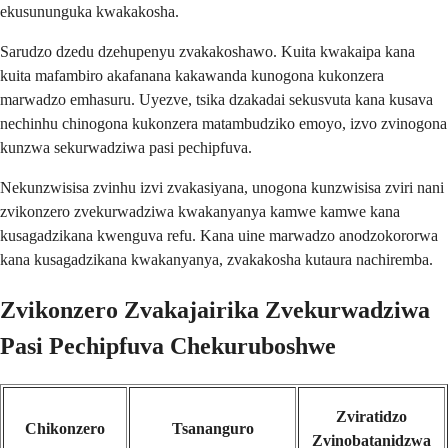
ekusununguka kwakakosha.
Sarudzo dzedu dzehupenyu zvakakoshawo. Kuita kwakaipa kana
kuita mafambiro akafanana kakawanda kunogona kukonzera
marwadzo emhasuru. Uyezve, tsika dzakadai sekusvuta kana kusava
nechinhu chinogona kukonzera matambudziko emoyo, izvo zvinogona
kunzwa sekurwadziwa pasi pechipfuva.
Nekunzwisisa zvinhu izvi zvakasiyana, unogona kunzwisisa zviri nani
zvikonzero zvekurwadziwa kwakanyanya kamwe kamwe kana
kusagadzikana kwenguva refu. Kana uine marwadzo anodzokororwa
kana kusagadzikana kwakanyanya, zvakakosha kutaura nachiremba.
Zvikonzero Zvakajairika Zvekurwadziwa
Pasi Pechipfuva Chekuruboshwe
Zviratidzo
Chikonzero
Tsananguro
Zvinobatanidzwa