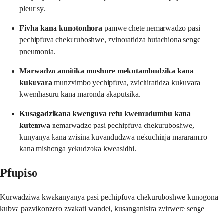
pleurisy.
Fivha kana kunotonhora
pamwe chete nemarwadzo pasi
pechipfuva chekuruboshwe, zvinoratidza hutachiona senge
pneumonia.
Marwadzo anoitika mushure mekutambudzika kana
kukuvara
munzvimbo yechipfuva, zvichiratidza kukuvara
kwemhasuru kana maronda akaputsika.
Kusagadzikana kwenguva refu kwemudumbu kana
kutemwa
nemarwadzo pasi pechipfuva chekuruboshwe,
kunyanya kana zvisina kuvandudzwa nekuchinja mararamiro
kana mishonga yekudzoka kweasidhi.
Pfupiso
Kurwadziwa kwakanyanya pasi pechipfuva chekuruboshwe kunogona
kubva pazvikonzero zvakati wandei, kusanganisira zvirwere senge