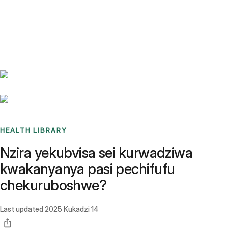
Benchmarks
Stories
FAQ
Sign up / Log in
HEALTH LIBRARY
Nzira yekubvisa sei kurwadziwa
kwakanyanya pasi pechifufu
chekuruboshwe?
Last updated
2025 Kukadzi 14