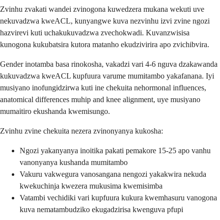
Zvinhu zvakati wandei zvinogona kuwedzera mukana wekuti uve
nekuvadzwa kweACL, kunyangwe kuva nezvinhu izvi zvine ngozi
hazvirevi kuti uchakukuvadzwa zvechokwadi. Kuvanzwisisa
kunogona kukubatsira kutora matanho ekudzivirira apo zvichibvira.
Gender inotamba basa rinokosha, vakadzi vari 4-6 nguva dzakawanda
kukuvadzwa kweACL kupfuura varume mumitambo yakafanana. Iyi
musiyano inofungidzirwa kuti ine chekuita nehormonal influences,
anatomical differences muhip and knee alignment, uye musiyano
mumaitiro ekushanda kwemisungo.
Zvinhu zvine chekuita nezera zvinonyanya kukosha:
Ngozi yakanyanya inoitika pakati pemakore 15-25 apo vanhu
vanonyanya kushanda mumitambo
Vakuru vakwegura vanosangana nengozi yakakwira nekuda
kwekuchinja kwezera mukusima kwemisimba
Vatambi vechidiki vari kupfuura kukura kwemhasuru vanogona
kuva nematambudziko ekugadzirisa kwenguva pfupi