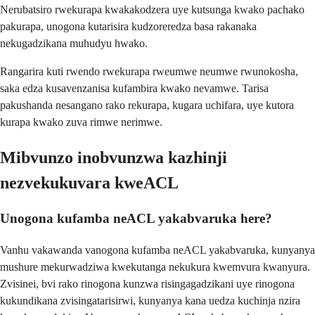
Nerubatsiro rwekurapa kwakakodzera uye kutsunga kwako pachako
pakurapa, unogona kutarisira kudzoreredza basa rakanaka
nekugadzikana muhudyu hwako.
Rangarira kuti rwendo rwekurapa rweumwe neumwe rwunokosha,
saka edza kusavenzanisa kufambira kwako nevamwe. Tarisa
pakushanda nesangano rako rekurapa, kugara uchifara, uye kutora
kurapa kwako zuva rimwe nerimwe.
Mibvunzo inobvunzwa kazhinji
nezvekukuvara kweACL
Unogona kufamba neACL yakabvaruka here?
Vanhu vakawanda vanogona kufamba neACL yakabvaruka, kunyanya
mushure mekurwadziwa kwekutanga nekukura kwemvura kwanyura.
Zvisinei, bvi rako rinogona kunzwa risingagadzikani uye rinogona
kukundikana zvisingatarisirwi, kunyanya kana uedza kuchinja nzira