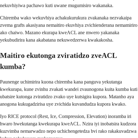
nekuvhiyiwa pachawo kuti uwane mugumisiro wakanaka.
Chiremba wako wekuvhiya achakukurukura zvakanaka nezvakaipa
zvema grafts akasiyana nemaitiro ekuvhiya zvichienderana nemamiriro
ako chaiwo. Mazano ekurapa kweACL ane mwero yakanaka
yekubudirira kana akabatana nekuwedzerwa kwakakosha.
Maitiro ekutonga zviratidzo zveACL
kumba?
Paunenge uchimirira kuona chiremba kana panguva yekutanga
kwekurapa, kune zvinhu zvakati wandei zvaunogona kuita kumba kuti
ubatsire kutonga zviratidzo zvako uye kutsigira kupora. Matanho aya
anogona kukugadzirisa uye zvichida kuvandudza kupora kwako.
Iyo RICE protocol (Rest, Ice, Compression, Elevation) inoramba iri
hwaro hwekutanga kwekurapa kweACL. Nzira iyi inobatsira kudzora
kuzvimba nemarwadzo nepo uchichengetedza bvi rako rakakuvadzwa