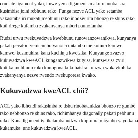
cruciate ligament yako, imwe yema ligaments makuru anobatsira
kusimbisa joini rebhunu rako. Funga nezve ACL yako setamba
yakasimba iri mukati mebhunu rako inodzivirira bhonzo re shins rako
kuti rirege kufamba zvakanyanya mberi paunofamba.
Rudzi urwu rwekuvadzwa kwebhunu runowanzowanikwa, kunyanya
pakati pevatori vemitambo vanoita mitambo ine kumira kamwe
kamwe, kusimukira, kana kuchinja kwetsika. Kunyange zvazvo
kukuvadzwa kweACL kunganzwikwa kutyisa, kunzwisisa zviri
kuitika mubhunu rako kunogona kukubatsira kunzwa wakavimbika
zvakanyanya nezve rwendo rwekuporesa kwako.
Kukuvadzwa kweACL chii?
ACL yako ibhendi rakasimba re tishu rinobatanidza bhonzo re gumbe
rako nebhonzo re shins rako, richimhanya diagonally pakati pebhunu
rako. Kana ligament iyi ikatambanudzwa kupfuura miganho yayo kana
kukamuka, une kukuvadzwa kweACL.