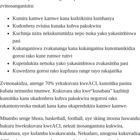
zvinosanganisira:
Kumira kamwe kamwe kana kudzikisira kumhanya
Kudonhera zvisina kunaka kubva pakukwira
Kuchinja nzira nekukurumidza nepo tsoka yako yakasimbiswa
pasi
Kukanganiswa zvakananga kana kukanganisa kunomanikidza
gorosi rako kune rumwe rutivi
Kupendukira netsoka yako yakasimbiswa zvakasimba pasi
Kuwedzera gorosi rako kupfuura range rayo rakajairika
Zvinonakidza, anenge 70% yekukuvara kweACL kunoitika pasina
kubata nemunhu mumwe. Kukuvara uku kwe“kusabata” kazhinji
kunoitika kana ukadonhera kubva pakukwira negorosi rako
rakamonyoroka mukati kana kana ukapendukira kamwe kamwe.
Mitambo senge bhora, basketball, football, uye skiing inoona huwandu
hukuru hwekukuvara kweACL nekuti inosanganisira kukwira,
kukamura, uye kufamba kwakawanda. Nekudaro, unogona kukuvadza