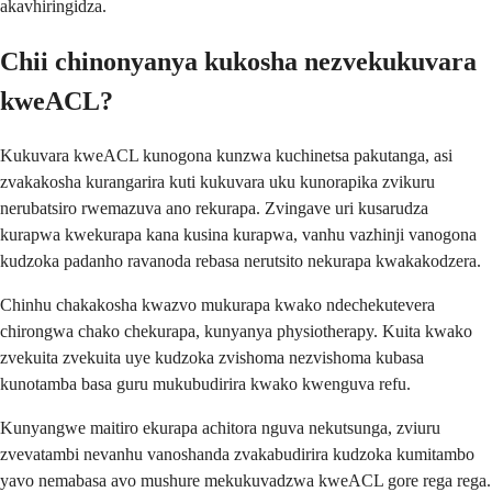
akavhiringidza.
Chii chinonyanya kukosha nezvekukuvara
kweACL?
Kukuvara kweACL kunogona kunzwa kuchinetsa pakutanga, asi
zvakakosha kurangarira kuti kukuvara uku kunorapika zvikuru
nerubatsiro rwemazuva ano rekurapa. Zvingave uri kusarudza
kurapwa kwekurapa kana kusina kurapwa, vanhu vazhinji vanogona
kudzoka padanho ravanoda rebasa nerutsito nekurapa kwakakodzera.
Chinhu chakakosha kwazvo mukurapa kwako ndechekutevera
chirongwa chako chekurapa, kunyanya physiotherapy. Kuita kwako
zvekuita zvekuita uye kudzoka zvishoma nezvishoma kubasa
kunotamba basa guru mukubudirira kwako kwenguva refu.
Kunyangwe maitiro ekurapa achitora nguva nekutsunga, zviuru
zvevatambi nevanhu vanoshanda zvakabudirira kudzoka kumitambo
yavo nemabasa avo mushure mekukuvadzwa kweACL gore rega rega.