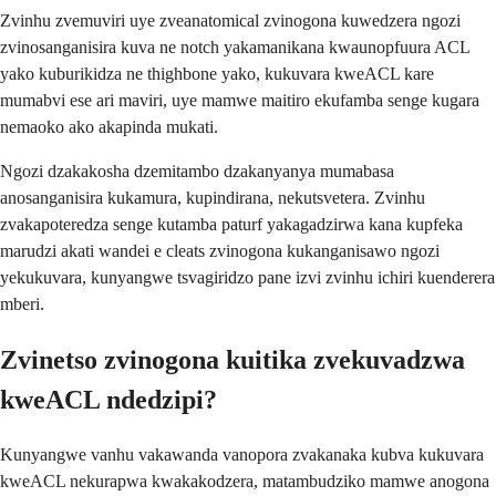
Zvinhu zvemuviri uye zveanatomical zvinogona kuwedzera ngozi
zvinosanganisira kuva ne notch yakamanikana kwaunopfuura ACL
yako kuburikidza ne thighbone yako, kukuvara kweACL kare
mumabvi ese ari maviri, uye mamwe maitiro ekufamba senge kugara
nemaoko ako akapinda mukati.
Ngozi dzakakosha dzemitambo dzakanyanya mumabasa
anosanganisira kukamura, kupindirana, nekutsvetera. Zvinhu
zvakapoteredza senge kutamba paturf yakagadzirwa kana kupfeka
marudzi akati wandei e cleats zvinogona kukanganisawo ngozi
yekukuvara, kunyangwe tsvagiridzo pane izvi zvinhu ichiri kuenderera
mberi.
Zvinetso zvinogona kuitika zvekuvadzwa
kweACL ndedzipi?
Kunyangwe vanhu vakawanda vanopora zvakanaka kubva kukuvara
kweACL nekurapwa kwakakodzera, matambudziko mamwe anogona