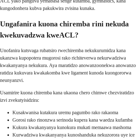
ACL yako panguva yemabasa senge kutamba, gymnastics, kana
kungodonhera kubva pakukwira zvisina kunaka.
Ungafanira kuona chiremba rini nekuda
kwekuvadzwa kweACL?
Unofanira kutsvaga rubatsiro rwechiremba nekukurumidza kana
ukanzwa kupopotera mugorosi rako richiteverwa nekurwadziwa
kwakanyanya nekukura. Aya maratidzo anowanzoonekwa anowanzo
ratidza kukuvara kwakakomba kwe ligament kunoda kuongororwa
neunyanzvi.
Usamirire kuona chiremba kana ukaona chero chimwe chezviratidzo
izvi zvekutyisidzira:
Kusakwanisa kutakura uremu pagumbo rako rakaoma
Gorosi rako rinonzwa serinoda kupera kana waedza kufamba
Kukura kwakanyanya kunokura mukati memaawa mashoma
Kurwadziwa kwakanyanya kunoshanduka nekuzorora uye ice