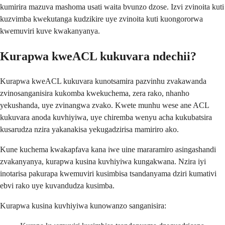
kumirira mazuva mashoma usati waita bvunzo dzose. Izvi zvinoita kuti
kuzvimba kwekutanga kudzikire uye zvinoita kuti kuongororwa
kwemuviri kuve kwakanyanya.
Kurapwa kweACL kukuvara ndechii?
Kurapwa kweACL kukuvara kunotsamira pazvinhu zvakawanda
zvinosanganisira kukomba kwekuchema, zera rako, nhanho
yekushanda, uye zvinangwa zvako. Kwete munhu wese ane ACL
kukuvara anoda kuvhiyiwa, uye chiremba wenyu acha kukubatsira
kusarudza nzira yakanakisa yekugadzirisa mamiriro ako.
Kune kuchema kwakapfava kana iwe uine mararamiro asingashandi
zvakanyanya, kurapwa kusina kuvhiyiwa kungakwana. Nzira iyi
inotarisa pakurapa kwemuviri kusimbisa tsandanyama dziri kumativi
ebvi rako uye kuvandudza kusimba.
Kurapwa kusina kuvhiyiwa kunowanzo sanganisira: