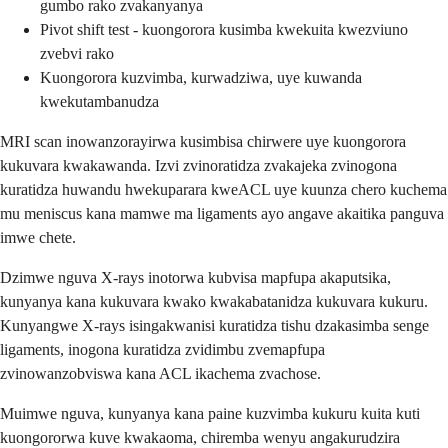
gumbo rako zvakanyanya
Pivot shift test - kuongorora kusimba kwekuita kwezviuno
zvebvi rako
Kuongorora kuzvimba, kurwadziwa, uye kuwanda
kwekutambanudza
MRI scan inowanzorayirwa kusimbisa chirwere uye kuongorora
kukuvara kwakawanda. Izvi zvinoratidza zvakajeka zvinogona
kuratidza huwandu hwekuparara kweACL uye kuunza chero kuchema
mu meniscus kana mamwe ma ligaments ayo angave akaitika panguva
imwe chete.
Dzimwe nguva X-rays inotorwa kubvisa mapfupa akaputsika,
kunyanya kana kukuvara kwako kwakabatanidza kukuvara kukuru.
Kunyangwe X-rays isingakwanisi kuratidza tishu dzakasimba senge
ligaments, inogona kuratidza zvidimbu zvemapfupa
zvinowanzobviswa kana ACL ikachema zvachose.
Muimwe nguva, kunyanya kana paine kuzvimba kukuru kuita kuti
kuongororwa kuve kwakaoma, chiremba wenyu angakurudzira