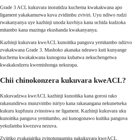
Grade 3 ACL kukuvara inoratidza kuchema kwakakwana apo
ligament yakakamurwa kuva zvidimbu zviviri. Uyu ndiwo rudzi
rwakanyanya uye kazhinji unoda kuvhiya kana uchida kudzoka
mitambo kana mazinga ekushanda kwakanyanya.
Kazhinji kukuvara kweACL kunoitika panguva yemitambo ndizvo
zvakakwana Grade 3. Mashoko akanaka ndeawo kuti kunyange
kuchema kwakakwana kunogona kubatwa nekuchengetwa
kwakakodzera kwemishonga nekurapa.
Chii chinokonzera kukuvara kweACL?
Kukuvadzwa kweACL kazhinji kunoitika kana gorosi rako
rakasundirwa munzvimbo isiriyo kana rakasangana nekunetseka
kukuru kupfuura zvinoiswa ne ligament. Kazhinji kukuvara uku
kunoitika panguva yemitambo, asi kunogonawo kuitika panguva
yekufamba kwezuva nezuva.
Zviitiko zvakajairika zvinotungamira pakukuvara kweACL