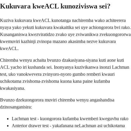
Kukuvara kweACL kunoziviswa sei?
Kuziva kukuvara kweACL kunotanga nachiremba wako achiteerera
nyaya yako yekuti kukuvara kwakaitika sei uye achiongorora bvi rako.
Kusanganiswa kwezviratidzo zvako uye zviwanikwa zvekuongororwa
kwemuviri kazhinji zvinopa mazano akasimba nezve kukuvara
kweACL.
Chiremba wenyu achaita bvunzo dzakasiyana-siyana kuti aone kuti
ACL yacho iri kushanda sei. Inonyanya kuzivikanwa inonzi Lachman
test, uko vanokwevera zvinyoro-nyoro gumbo remberi kwauri
uchikotama zvishoma-zvishoma kuona kana paine kufamba
kwakasiyana.
Bvunzo dzekuongorora muviri chiremba wenyu angashandisa
dzinosanganisira:
Lachman test - kuongorora kufamba kwemberi kweguvhu rako
Anterior drawer test - yakafanana neLachman asi uchikotama