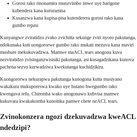
Gorosi rako rinonamira munzvimbo imwe uye harigone
kubendera kana kururamisa
Kusanzwa kana kupisa-pisa kutenderera gorosi rako kana
gumbo repasi
Kunyangwe zviratidzo zvako zvichiita sekunge zviri nyoro pakutanga,
ndokunaka kuti uongororwe gumbo rako mukati mezuva kana maviri
mushure mekukuvadzwa. Mamwe maACL tears anogona kuva
nezviratidzo zvisinganzwisisiki pakutanga, asi kusagadzikana kunova
pachena sezvo kurwadziwa kwekutanga kuchidzikira.
Kuongororwa nekurapwa pakutanga kunogona kuita musiyano
wakakura mukuporeswa kwako uye hutano hwegumbo rako
kwenguva refu. Chiremba wako anogonawo kubvisa mamwe
kukuvara kwakakomba kunoitika pamwe chete neACL tears.
Zvinokonzera ngozi dzekuvadzwa kweACL
ndedzipi?