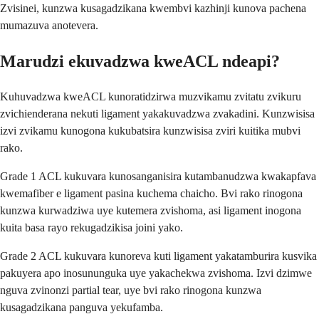
Zvisinei, kunzwa kusagadzikana kwembvi kazhinji kunova pachena
mumazuva anotevera.
Marudzi ekuvadzwa kweACL ndeapi?
Kuhuvadzwa kweACL kunoratidzirwa muzvikamu zvitatu zvikuru
zvichienderana nekuti ligament yakakuvadzwa zvakadini. Kunzwisisa
izvi zvikamu kunogona kukubatsira kunzwisisa zviri kuitika mubvi
rako.
Grade 1 ACL kukuvara kunosanganisira kutambanudzwa kwakapfava
kwemafiber e ligament pasina kuchema chaicho. Bvi rako rinogona
kunzwa kurwadziwa uye kutemera zvishoma, asi ligament inogona
kuita basa rayo rekugadzikisa joini yako.
Grade 2 ACL kukuvara kunoreva kuti ligament yakatamburira kusvika
pakuyera apo inosununguka uye yakachekwa zvishoma. Izvi dzimwe
nguva zvinonzi partial tear, uye bvi rako rinogona kunzwa
kusagadzikana panguva yekufamba.