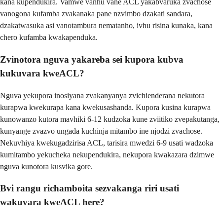
kana kupendukira. Vamwe vanhu vane ACL yakabvaruka zvachose
vanogona kufamba zvakanaka pane nzvimbo dzakati sandara,
dzakatwasuka asi vanotambura nematanho, ivhu risina kunaka, kana
chero kufamba kwakapenduka.
Zvinotora nguva yakareba sei kupora kubva
kukuvara kweACL?
Nguva yekupora inosiyana zvakanyanya zvichienderana nekutora
kurapwa kwekurapa kana kwekusashanda. Kupora kusina kurapwa
kunowanzo kutora mavhiki 6-12 kudzoka kune zviitiko zvepakutanga,
kunyange zvazvo ungada kuchinja mitambo ine njodzi zvachose.
Nekuvhiya kwekugadzirisa ACL, tarisira mwedzi 6-9 usati wadzoka
kumitambo yekucheka nekupendukira, nekupora kwakazara dzimwe
nguva kunotora kusvika gore.
Bvi rangu richamboita sezvakanga riri usati
wakuvara kweACL here?