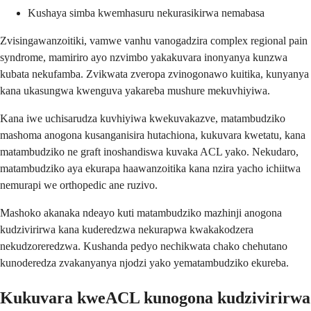
Kushaya simba kwemhasuru nekurasikirwa nemabasa
Zvisingawanzoitiki, vamwe vanhu vanogadzira complex regional pain
syndrome, mamiriro ayo nzvimbo yakakuvara inonyanya kunzwa
kubata nekufamba. Zvikwata zveropa zvinogonawo kuitika, kunyanya
kana ukasungwa kwenguva yakareba mushure mekuvhiyiwa.
Kana iwe uchisarudza kuvhiyiwa kwekuvakazve, matambudziko
mashoma anogona kusanganisira hutachiona, kukuvara kwetatu, kana
matambudziko ne graft inoshandiswa kuvaka ACL yako. Nekudaro,
matambudziko aya ekurapa haawanzoitika kana nzira yacho ichiitwa
nemurapi we orthopedic ane ruzivo.
Mashoko akanaka ndeayo kuti matambudziko mazhinji anogona
kudzivirirwa kana kuderedzwa nekurapwa kwakakodzera
nekudzoreredzwa. Kushanda pedyo nechikwata chako chehutano
kunoderedza zvakanyanya njodzi yako yematambudziko ekureba.
Kukuvara kweACL kunogona kudzivirirwa