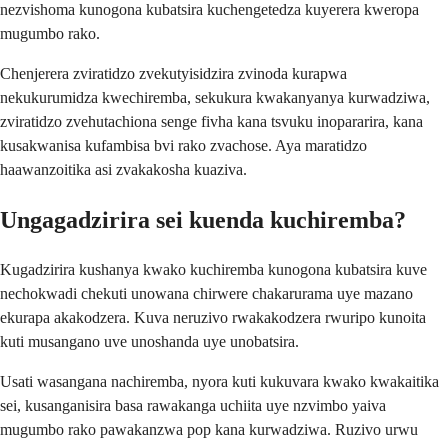
nezvishoma kunogona kubatsira kuchengetedza kuyerera kweropa
mugumbo rako.
Chenjerera zviratidzo zvekutyisidzira zvinoda kurapwa
nekukurumidza kwechiremba, sekukura kwakanyanya kurwadziwa,
zviratidzo zvehutachiona senge fivha kana tsvuku inopararira, kana
kusakwanisa kufambisa bvi rako zvachose. Aya maratidzo
haawanzoitika asi zvakakosha kuaziva.
Ungagadzirira sei kuenda kuchiremba?
Kugadzirira kushanya kwako kuchiremba kunogona kubatsira kuve
nechokwadi chekuti unowana chirwere chakarurama uye mazano
ekurapa akakodzera. Kuva neruzivo rwakakodzera rwuripo kunoita
kuti musangano uve unoshanda uye unobatsira.
Usati wasangana nachiremba, nyora kuti kukuvara kwako kwakaitika
sei, kusanganisira basa rawakanga uchiita uye nzvimbo yaiva
mugumbo rako pawakanzwa pop kana kurwadziwa. Ruzivo urwu