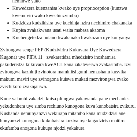
neminwe yako
Kuwedzera kuenzanisa kwako uye proprioception (kunzwa
kwemuviri wako kwechinzvimbo)
Kudzidza kudzikisira uye kuchinja nzira nechimiro chakanaka
Kupisa zvakakwana usati waita mabasa akaoma
Kuchengetedza hutano hwakanaka hwakazara uye kunyanya
Zvirongwa senge PEP (Kudzivirira Kukuvara Uye Kuwedzera
Kugona) uye FIFA 11+ zvakaratidza mhedzisiro inoshamisa
pakuderedza kukuvara kweACL kana zikateverwa zvakasimba. Izvi
zvirongwa kazhinji zvinotora maminitsi gumi nemashanu kusvika
makumi maviri uye zvinogona kuiswa mukati mezvirongwa zvako
zvechikoro zvakajairwa.
Kune vatambi vakadzi, kuisa pfungwa yakawanda pane mechanics
yekudonhera uye simba rechiuno kunogona kuva kunobatsira zvikuru.
Kushanda nemunyanzvi wekurapa mitambo kana mudzidzisi ane
hunyanzvi kunogona kukubatsira kuziva uye kugadzirisa maitiro
ekufamba anogona kukupa njodzi yakakura.