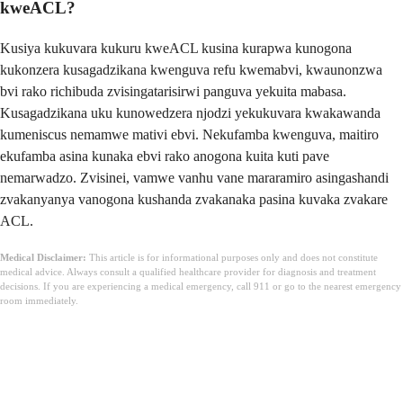
kweACL?
Kusiya kukuvara kukuru kweACL kusina kurapwa kunogona
kukonzera kusagadzikana kwenguva refu kwemabvi, kwaunonzwa
bvi rako richibuda zvisingatarisirwi panguva yekuita mabasa.
Kusagadzikana uku kunowedzera njodzi yekukuvara kwakawanda
kumeniscus nemamwe mativi ebvi. Nekufamba kwenguva, maitiro
ekufamba asina kunaka ebvi rako anogona kuita kuti pave
nemarwadzo. Zvisinei, vamwe vanhu vane mararamiro asingashandi
zvakanyanya vanogona kushanda zvakanaka pasina kuvaka zvakare
ACL.
Medical Disclaimer:
This article is for informational purposes only and does not constitute
medical advice. Always consult a qualified healthcare provider for diagnosis and treatment
decisions. If you are experiencing a medical emergency, call 911 or go to the nearest emergency
room immediately.