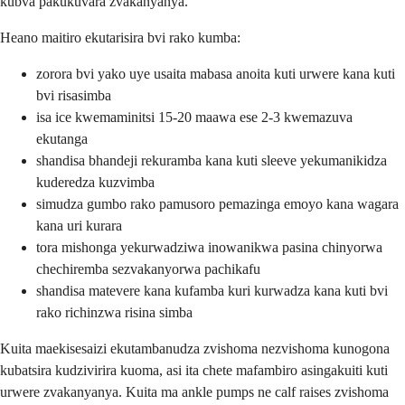
kubva pakukuvara zvakanyanya.
Heano maitiro ekutarisira bvi rako kumba:
zorora bvi yako uye usaita mabasa anoita kuti urwere kana kuti
bvi risasimba
isa ice kwemaminitsi 15-20 maawa ese 2-3 kwemazuva
ekutanga
shandisa bhandeji rekuramba kana kuti sleeve yekumanikidza
kuderedza kuzvimba
simudza gumbo rako pamusoro pemazinga emoyo kana wagara
kana uri kurara
tora mishonga yekurwadziwa inowanikwa pasina chinyorwa
chechiremba sezvakanyorwa pachikafu
shandisa matevere kana kufamba kuri kurwadza kana kuti bvi
rako richinzwa risina simba
Kuita maekisesaizi ekutambanudza zvishoma nezvishoma kunogona
kubatsira kudzivirira kuoma, asi ita chete mafambiro asingakuiti kuti
urwere zvakanyanya. Kuita ma ankle pumps ne calf raises zvishoma