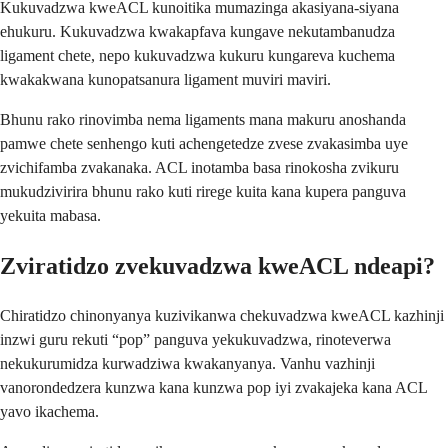
Kukuvadzwa kweACL kunoitika mumazinga akasiyana-siyana
ehukuru. Kukuvadzwa kwakapfava kungave nekutambanudza
ligament chete, nepo kukuvadzwa kukuru kungareva kuchema
kwakakwana kunopatsanura ligament muviri maviri.
Bhunu rako rinovimba nema ligaments mana makuru anoshanda
pamwe chete senhengo kuti achengetedze zvese zvakasimba uye
zvichifamba zvakanaka. ACL inotamba basa rinokosha zvikuru
mukudzivirira bhunu rako kuti rirege kuita kana kupera panguva
yekuita mabasa.
Zviratidzo zvekuvadzwa kweACL ndeapi?
Chiratidzo chinonyanya kuzivikanwa chekuvadzwa kweACL kazhinji
inzwi guru rekuti “pop” panguva yekukuvadzwa, rinoteverwa
nekukurumidza kurwadziwa kwakanyanya. Vanhu vazhinji
vanorondedzera kunzwa kana kunzwa pop iyi zvakajeka kana ACL
yavo ikachema.