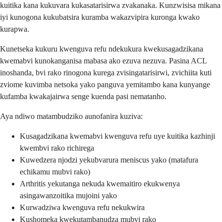
kuitika kana kukuvara kukasatarisirwa zvakanaka. Kunzwisisa mikana
iyi kunogona kukubatsira kuramba wakazvipira kuronga kwako
kurapwa.
Kunetseka kukuru kwenguva refu ndekukura kwekusagadzikana
kwemabvi kunokanganisa mabasa ako ezuva nezuva. Pasina ACL
inoshanda, bvi rako rinogona kurega zvisingatarisirwi, zvichiita kuti
zviome kuvimba netsoka yako panguva yemitambo kana kunyange
kufamba kwakajairwa senge kuenda pasi nematanho.
Aya ndiwo matambudziko aunofanira kuziva:
Kusagadzikana kwemabvi kwenguva refu uye kuitika kazhinji
kwembvi rako richirega
Kuwedzera njodzi yekubvarura meniscus yako (matafura
echikamu mubvi rako)
Arthritis yekutanga nekuda kwemaitiro ekukwenya
asingawanzoitika mujoini yako
Kurwadziwa kwenguva refu nekukwira
Kushomeka kwekutambanudza mubvi rako