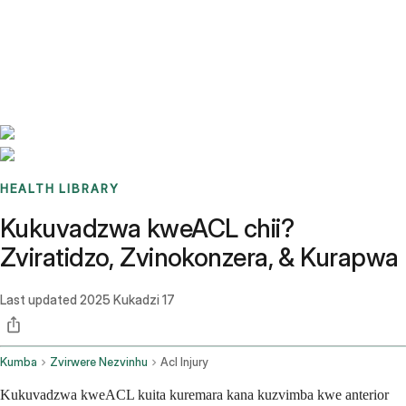
Benchmarks
Stories
FAQ
Sign up / Log in
HEALTH LIBRARY
Kukuvadzwa kweACL chii?
Zviratidzo, Zvinokonzera, & Kurapwa
Last updated
2025 Kukadzi 17
Kumba
Zvirwere Nezvinhu
Acl Injury
Kukuvadzwa kweACL kuita kuremara kana kuzvimba kwe anterior