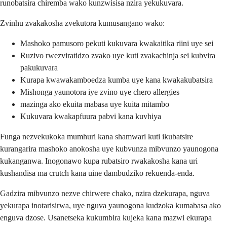
runobatsira chiremba wako kunzwisisa nzira yekukuvara.
Zvinhu zvakakosha zvekutora kumusangano wako:
Mashoko pamusoro pekuti kukuvara kwakaitika riini uye sei
Ruzivo rwezviratidzo zvako uye kuti zvakachinja sei kubvira
pakukuvara
Kurapa kwawakamboedza kumba uye kana kwakakubatsira
Mishonga yaunotora iye zvino uye chero allergies
mazinga ako ekuita mabasa uye kuita mitambo
Kukuvara kwakapfuura pabvi kana kuvhiya
Funga nezvekukoka mumhuri kana shamwari kuti ikubatsire
kurangarira mashoko anokosha uye kubvunza mibvunzo yaunogona
kukanganwa. Inogonawo kupa rubatsiro rwakakosha kana uri
kushandisa ma crutch kana uine dambudziko rekuenda-enda.
Gadzira mibvunzo nezve chirwere chako, nzira dzekurapa, nguva
yekurapa inotarisirwa, uye nguva yaunogona kudzoka kumabasa ako
enguva dzose. Usanetseka kukumbira kujeka kana mazwi ekurapa