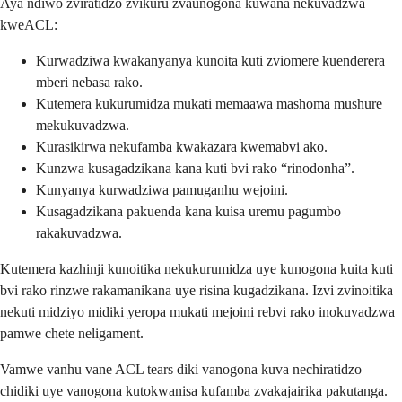
Aya ndiwo zviratidzo zvikuru zvaunogona kuwana nekuvadzwa
kweACL:
Kurwadziwa kwakanyanya kunoita kuti zviomere kuenderera
mberi nebasa rako.
Kutemera kukurumidza mukati memaawa mashoma mushure
mekukuvadzwa.
Kurasikirwa nekufamba kwakazara kwemabvi ako.
Kunzwa kusagadzikana kana kuti bvi rako “rinodonha”.
Kunyanya kurwadziwa pamuganhu wejoini.
Kusagadzikana pakuenda kana kuisa uremu pagumbo
rakakuvadzwa.
Kutemera kazhinji kunoitika nekukurumidza uye kunogona kuita kuti
bvi rako rinzwe rakamanikana uye risina kugadzikana. Izvi zvinoitika
nekuti midziyo midiki yeropa mukati mejoini rebvi rako inokuvadzwa
pamwe chete neligament.
Vamwe vanhu vane ACL tears diki vanogona kuva nechiratidzo
chidiki uye vanogona kutokwanisa kufamba zvakajairika pakutanga.