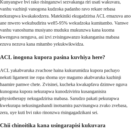
Kunyangwe bvi rako risinganzwi sezvakanga riri usati wakuvara,
vanhu vazhinji vanogona kudzoka padanho ravo rekare rebasa
nekurapwa kwakakodzera. Matekiniki ekugadzirisa ACL emazuva ano
ane mwero wekubudirira we85-95% wekudzoka kumitambo. Vamwe
vanhu vanoshuma musiyano muduku mukunzwa kana kuoma
kwenguva nenguva, asi izvi zvisingawanzo kukanganisa mabasa
ezuva nezuva kana mitambo yekukwikwidza.
ACL inogona kupora pasina kuvhiya here?
ACL yakabvaruka zvachose haina kukurumidza kupora pachayo
nekuti ligament ine ropa shoma uye magumo akabvaruka kazhinji
haamire pamwe chete. Zvisinei, kucheka kwakapfava dzimwe nguva
kunogona kupora nekurapwa kunodzivirira kusanganisira
physiotherapy nekugadzirisa mabasa. Sarudzo pakati pekurapwa
kwekurapa nekusingashandi inotsamira pazvinangwa zvako zvebasa,
zera, uye kuti bvi rako rinonzwa risingagadzikani sei.
Chii chinoitika kana usingarapisi kukuvara