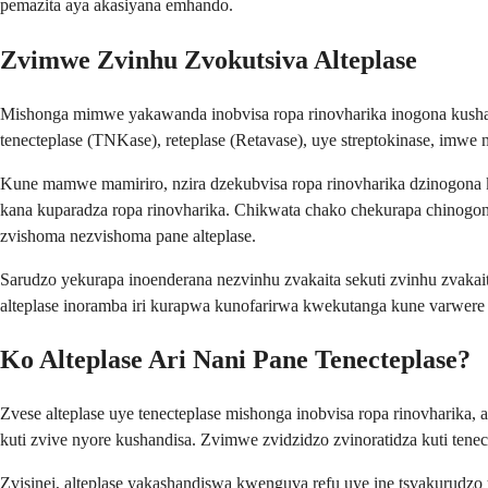
pemazita aya akasiyana emhando.
Zvimwe Zvinhu Zvokutsiva Alteplase
Mishonga mimwe yakawanda inobvisa ropa rinovharika inogona kushand
tenecteplase (TNKase), reteplase (Retavase), uye streptokinase, imw
Kune mamwe mamiriro, nzira dzekubvisa ropa rinovharika dzinogona k
kana kuparadza ropa rinovharika. Chikwata chako chekurapa chinogon
zvishoma nezvishoma pane alteplase.
Sarudzo yekurapa inoenderana nezvinhu zvakaita sekuti zvinhu zvakai
alteplase inoramba iri kurapwa kunofarirwa kwekutanga kune varwere
Ko Alteplase Ari Nani Pane Tenecteplase?
Zvese alteplase uye tenecteplase mishonga inobvisa ropa rinovharika
kuti zvive nyore kushandisa. Zvimwe zvidzidzo zvinoratidza kuti te
Zvisinei, alteplase yakashandiswa kwenguva refu uye ine tsvakurudzo