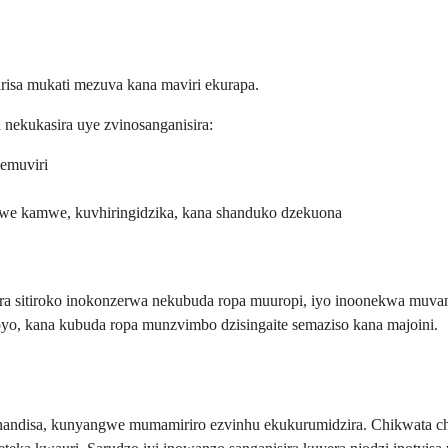
irisa mukati mezuva kana maviri ekurapa.
ekukasira uye zvinosanganisira:
emuviri
mwe kamwe, kuvhiringidzika, kana shanduko dzekuona
a sitiroko inokonzerwa nekubuda ropa muuropi, iyo inoonekwa muvan
oyo, kana kubuda ropa munzvimbo dzisingaite semaziso kana majoini.
 kushandisa, kunyangwe mumamiriro ezvinhu ekukurumidzira. Chikwata