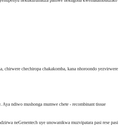
tyisa yehupenyu nekukurumidza pamwe nekugona kwematambudziko
za, chirwere chechiropa chakakomba, kana nhoroondo yezvirwere
se. Aya ndiwo mushonga mumwe chete - recombinant tissue
gadzirwa neGenentech uye unowanikwa muzvipatara pasi rese pasi