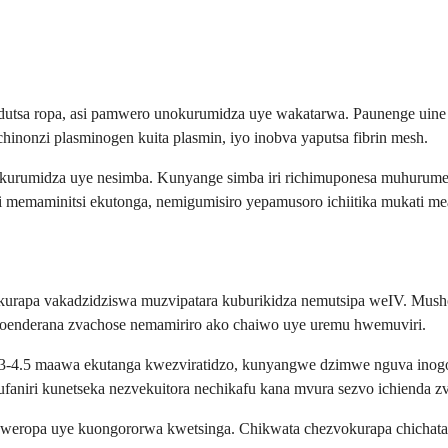
utsa ropa, asi pamwero unokurumidza uye wakatarwa. Paunenge uine rop
inonzi plasminogen kuita plasmin, iyo inobva yaputsa fibrin mesh.
ukurumidza uye nesimba. Kunyange simba iri richimuponesa muhurumen
emaminitsi ekutonga, nemigumisiro yepamusoro ichiitika mukati me
vokurapa vakadzidziswa muzvipatara kuburikidza nemutsipa weIV. Mu
noenderana zvachose nemamiriro ako chaiwo uye uremu hwemuviri.
i me3-4.5 maawa ekutanga kwezviratidzo, kunyangwe dzimwe nguva 
iri kunetseka nezvekuitora nechikafu kana mvura sezvo ichienda z
weropa uye kuongororwa kwetsinga. Chikwata chezvokurapa chichata