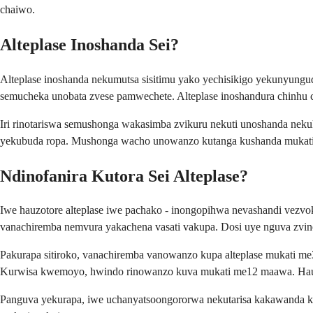
chaiwo.
Alteplase Inoshanda Sei?
Alteplase inoshanda nekumutsa sisitimu yako yechisikigo yekunyungud
semucheka unobata zvese pamwechete. Alteplase inoshandura chinhu ch
Iri rinotariswa semushonga wakasimba zvikuru nekuti unoshanda nek
yekubuda ropa. Mushonga wacho unowanzo kutanga kushanda mukati m
Ndinofanira Kutora Sei Alteplase?
Iwe hauzotore alteplase iwe pachako - inongopihwa nevashandi vez
vanachiremba nemvura yakachena vasati vakupa. Dosi uye nguva zvi
Pakurapa sitiroko, vanachiremba vanowanzo kupa alteplase mukat
Kurwisa kwemoyo, hwindo rinowanzo kuva mukati me12 maawa. Haufan
Panguva yekurapa, iwe uchanyatsoongororwa nekutarisa kakawanda k