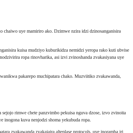
 chaiwo uye mamiriro ako. Dzimwe nzira idzi dzinosanganisira
ganisira kuisa mudziyo kuburikidza nemidzi yeropa rako kuti ubvise
zivirira ropa rinovharika, asi izvi zvinoshanda zvakasiyana uye
i kuwanikwa pakarepo muchipatara chako. Muzviitiko zvakawanda,
a sejojo rimwe chete panzvimbo pekuisa nguva dzose, izvo zvinoita
uye inogona kuva nenjodzi shoma yekubuda ropa.
ara zvakawanda zvakajaira alteplase protocols, uye inoramba iri