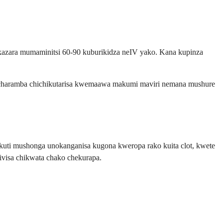
akazara mumaminitsi 60-90 kuburikidza neIV yako. Kana kupinza
icharamba chichikutarisa kwemaawa makumi maviri nemana mushure
ekuti mushonga unokanganisa kugona kweropa rako kuita clot, kwete
ivisa chikwata chako chekurapa.