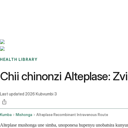
Benchmarks
Stories
FAQ
Sign up / Log in
HEALTH LIBRARY
Chii chinonzi Alteplase: 
Last updated
2026 Kubvumbi 3
Kumba
Mishonga
Alteplase Recombinant Intravenous Route
Alteplase mushonga une simba, unoponesa hupenyu unobatsira kunyu