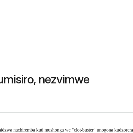
gumisiro, nezvimwe
idzwa nachiremba kuti mushonga we "clot-buster" unogona kudzorera