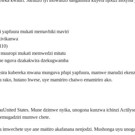
ngeteka kwauri. Sarudzo iyi inowanzo sanganisira kuyera njodzi ino
 yapfuura mukati memavhiki maviri
zivikanwa
110)
 muuropi mukati memwedzi mitatu
ine nguva dzakakwira dzekugwamba
anisira kubereka mwana munguva pfupi yapfuura, mamwe marudzi eken
 rako, hutano hwese, uye mamiriro chaiwo emamiriro ako.
e muUnited States. Mune dzimwe nyika, unogona kunzwa ichinzi Actily
 nemugadziri mumwe chete.
ira imwechete uye ane maitiro akafanana nenjodzi. Mushonga uyu uno