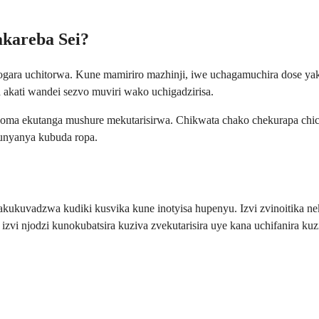
akareba Sei?
nogara uchitorwa. Kune mamiriro mazhinji, iwe uchagamuchira dose y
ati wandei sezvo muviri wako uchigadzirisa.
homa ekutanga mushure mekutarisirwa. Chikwata chako chekurapa ch
unyanya kubuda ropa.
akukuvadzwa kudiki kusvika kune inotyisa hupenyu. Izvi zvinoitika n
i njodzi kunokubatsira kuziva zvekutarisira uye kana uchifanira kuz