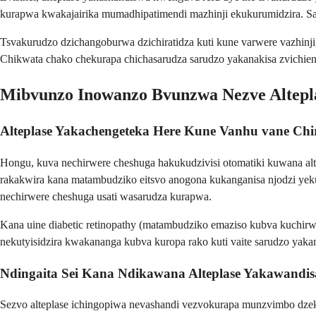
kurapwa kwakajairika mumadhipatimendi mazhinji ekukurumidzira. Sa
Tsvakurudzo dzichangoburwa dzichiratidza kuti kune varwere vazhinji
Chikwata chako chekurapa chichasarudza sarudzo yakanakisa zvichie
Mibvunzo Inowanzo Bvunzwa Nezve Altepl
Alteplase Yakachengeteka Here Kune Vanhu vane Ch
Hongu, kuva nechirwere cheshuga hakukudzivisi otomatiki kuwana alt
rakakwira kana matambudziko eitsvo anogona kukanganisa njodzi yek
nechirwere cheshuga usati wasarudza kurapwa.
Kana uine diabetic retinopathy (matambudziko emaziso kubva kuchirw
nekutyisidzira kwakananga kubva kuropa rako kuti vaite sarudzo yaka
Ndingaita Sei Kana Ndikawana Alteplase Yakawandis
Sezvo alteplase ichingopiwa nevashandi vezvokurapa munzvimbo dzek