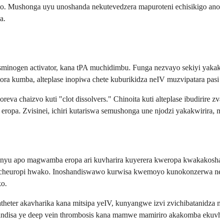
o. Mushonga uyu unoshanda nekutevedzera mapuroteni echisikigo anog
a.
asminogen activator, kana tPA muchidimbu. Funga nezvayo sekiyi yaka
 kumba, alteplase inopiwa chete kuburikidza neIV muzvipatara pas
eva chaizvo kuti "clot dissolvers." Chinoita kuti alteplase ibudiri
opa. Zvisinei, ichiri kutariswa semushonga une njodzi yakakwirira,
enyu apo magwamba eropa ari kuvharira kuyerera kweropa kwakakosha.
mu cheuropi hwako. Inoshandiswawo kurwisa kwemoyo kunokonzerwa 
o.
heter akavharika kana mitsipa yeIV, kunyangwe izvi zvichibatanidza 
isa ye deep vein thrombosis kana mamwe mamiriro akakomba ekuvhara