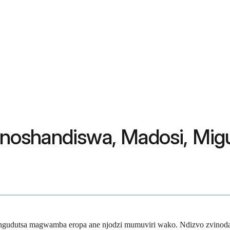
Zvinoshandiswa, Madosi, Mi
ngudutsa magwamba eropa ane njodzi mumuviri wako. Ndizvo zvinoda