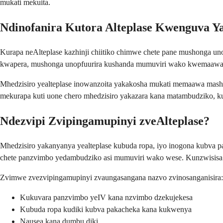
mukati mekuita.
Ndinofanira Kutora Alteplase Kwenguva Y
Kurapa neAlteplase kazhinji chiitiko chimwe chete pane mushonga u
kwapera, mushonga unopfuurira kushanda mumuviri wako kwemaawa ak
Mhedzisiro yealteplase inowanzoita yakakosha mukati memaawa mas
mekurapa kuti uone chero mhedzisiro yakazara kana matambudziko, k
Ndezvipi Zvipingamupinyi zveAlteplase?
Mhedzisiro yakanyanya yealteplase kubuda ropa, iyo inogona kubva p
chete panzvimbo yedambudziko asi mumuviri wako wese. Kunzwisisa izv
Zvimwe zvezvipingamupinyi zvaungasangana nazvo zvinosanganisira:
Kukuvara panzvimbo yeIV kana nzvimbo dzekujekesa
Kubuda ropa kudiki kubva pakacheka kana kukwenya
Nausea kana dumbu diki