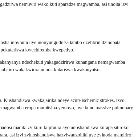
adzirwa nemuviri wako kuti aparadze magwamba, asi unoita izvi
kosha inovhura uye inonyungudutsa tambo dzefibrin dzinobata
i pekutariswa kwechiremba kwepedyo.
re zvakanyanya ndechekuti yakagadzirirwa kunangana nemagwamba
 mubairo wakakwirira unoda kutariswa kwakanyatso.
 Kushandiswa kwakajairika ndeye acute ischemic strokes, izvo
nemagwamba eropa mumitsipa yemoyo, uye kune massive pulmonary
madosi madiki zvikuru kupfuura ayo anoshandiswa kurapa sitiroko
, asi izvi zvinoshandiswa hazviwanzoitiki uye zvinoda mamiriro