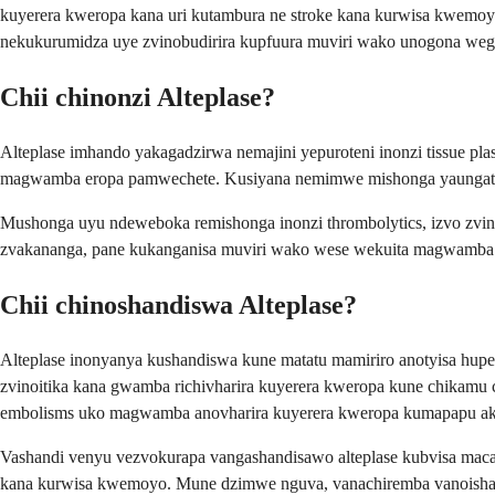
kuyerera kweropa kana uri kutambura ne stroke kana kurwisa kwemoy
nekukurumidza uye zvinobudirira kupfuura muviri wako unogona weg
Chii chinonzi Alteplase?
Alteplase imhando yakagadzirwa nemajini yepuroteni inonzi tissue pl
magwamba eropa pamwechete. Kusiyana nemimwe mishonga yaungatora
Mushonga uyu ndeweboka remishonga inonzi thrombolytics, izvo zvinor
zvakananga, pane kukanganisa muviri wako wese wekuita magwamba er
Chii chinoshandiswa Alteplase?
Alteplase inonyanya kushandiswa kune matatu mamiriro anotyisa hup
zvinoitika kana gwamba richivharira kuyerera kweropa kune chika
embolisms uko magwamba anovharira kuyerera kweropa kumapapu ak
Vashandi venyu vezvokurapa vangashandisawo alteplase kubvisa macat
kana kurwisa kwemoyo. Mune dzimwe nguva, vanachiremba vanoishand