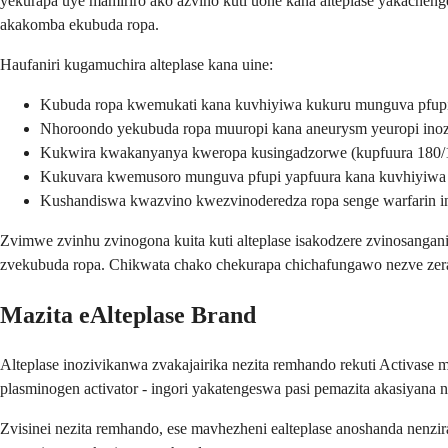
yekurapa uye mamiriro ako azvino kuti uone kana alteplase yakache
akakomba ekubuda ropa.
Haufaniri kugamuchira alteplase kana uine:
Kubuda ropa kwemukati kana kuvhiyiwa kukuru munguva pfupi
Nhoroondo yekubuda ropa muuropi kana aneurysm yeuropi ino
Kukwira kwakanyanya kweropa kusingadzorwe (kupfuura 180/
Kukuvara kwemusoro munguva pfupi yapfuura kana kuvhiyiwa
Kushandiswa kwazvino kwezvinoderedza ropa senge warfarin 
Zvimwe zvinhu zvinogona kuita kuti alteplase isakodzere zvinosang
zvekubuda ropa. Chikwata chako chekurapa chichafungawo nezve zera
Mazita eAlteplase Brand
Alteplase inozivikanwa zvakajairika nezita remhando rekuti Activas
plasminogen activator - ingori yakatengeswa pasi pemazita akasiyana
Zvisinei nezita remhando, ese mavhezheni ealteplase anoshanda nenz