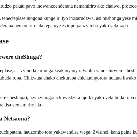
rudzo pakati pavo inowanzoenderana nemamiriro ako chaiwo, protocol
, tenecteplase inogona kunge iri iyo inosarudzwa, asi mishonga yese 
nderana nemamiriro ako ega uye zviripo panzvimbo yako yekurapa.
ase
irwere cheShuga?
eplase, asi zvinoda kufunga zvakanyanya. Vanhu vane chirwere chesh
ubuda ropa. Chikwata chako chekurapa chichaongorora hutano hwako 
ere cheshuga), izvi zvinogona kuwedzera njodzi yako yekubuda ropa 
nakisa yemamiriro ako.
a Netsaona?
uchipatara, hauzombo tora yakawandisa wega. Zvisinei, kana paine 