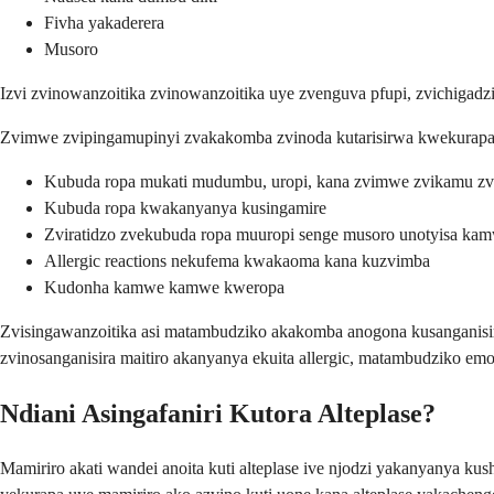
Fivha yakaderera
Musoro
Izvi zvinowanzoitika zvinowanzoitika uye zvenguva pfupi, zvichigadz
Zvimwe zvipingamupinyi zvakakomba zvinoda kutarisirwa kwekurapa n
Kubuda ropa mukati mudumbu, uropi, kana zvimwe zvikamu zv
Kubuda ropa kwakanyanya kusingamire
Zviratidzo zvekubuda ropa muuropi senge musoro unotyisa ka
Allergic reactions nekufema kwakaoma kana kuzvimba
Kudonha kamwe kamwe kweropa
Zvisingawanzoitika asi matambudziko akakomba anogona kusanganisir
zvinosanganisira maitiro akanyanya ekuita allergic, matambudziko em
Ndiani Asingafaniri Kutora Alteplase?
Mamiriro akati wandei anoita kuti alteplase ive njodzi yakanyanya