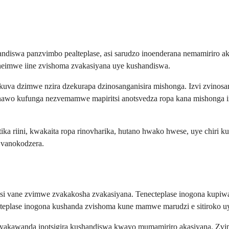
iswa panzvimbo pealteplase, asi sarudzo inoenderana nemamiriro ako
e neimwe iine zvishoma zvakasiyana uye kushandiswa.
uva dzimwe nzira dzekurapa dzinosanganisira mishonga. Izvi zvinosan
awo kufunga nezvemamwe mapiritsi anotsvedza ropa kana mishonga inod
tika riini, kwakaita ropa rinovharika, hutano hwako hwese, uye chir
 vanokodzera.
, asi vane zvimwe zvakakosha zvakasiyana. Tenecteplase inogona kupiw
necteplase inogona kushanda zvishoma kune mamwe marudzi e sitiroko 
 yakawanda inotsigira kushandiswa kwayo mumamiriro akasiyana. Zvipat