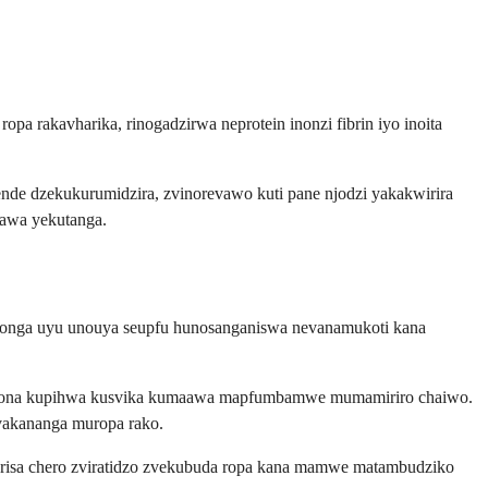
a rakavharika, rinogadzirwa neprotein inonzi fibrin iyo inoita
de dzekukurumidzira, zvinorevawo kuti pane njodzi yakakwirira
awa yekutanga.
shonga uyu unouya seupfu hunosanganiswa nevanamukoti kana
inogona kupihwa kusvika kumaawa mapfumbamwe mumamiriro chaiwo.
vakananga muropa rako.
risa chero zviratidzo zvekubuda ropa kana mamwe matambudziko