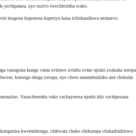
s yechipatara, uye ruzivo rwechiremba wako.
miviri inogona kuponesa hupenyu kana ichishandiswa nemazvo.
uga vanogona kunge vaine zvimwe zvinhu zvine njodzi zvakaita seropa
hwese, kutonga shuga yeropa, uye chero matambudziko ane chekuita
mumaziso. Vanachiremba vako vachayeresa njodzi idzi vachipesana
kukanganisa kwemishonga, chikwata chako chekurapa chakadzidziswa