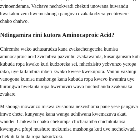
zvinoenderana. Vachave nechokwadi chekuti unowana huwandu
hwakakodzera hwemushonga panguva dzakakodzera yechirwere
chako chaiwo.
Ndingamira rini kutora Aminocaproic Acid?
Chiremba wako achasarudza kana zvakachengeteka kumisa
aminocaproic acid zvichibva pazvinhu zvakawanda, kusanganisira kuti
kubuda ropa kwako kuri kudzoreka sei, mhedzisiro yebvunzo yeropa
rako, uye kufambira mberi kwako kwese kwekupora. Vanhu vazhinji
vanogona kumisa mushonga kana kubuda ropa kwavo kwamira uye
hurongwa hwekuita ropa hwemuviri wavo huchishanda zvakanaka
zvakare.
Mishonga inowanzo miswa zvishoma nezvishoma pane yese panguva
imwe chete, kunyanya kana wanga uchiiwana kwemazuva akati
wandei. Chikwata chako chekurapa chicharamba chichikutarisa
kwenguva pfupi mushure mekumisa mushonga kuti uve nechokwadi
chekuti kubuda ropa hakudzoki.