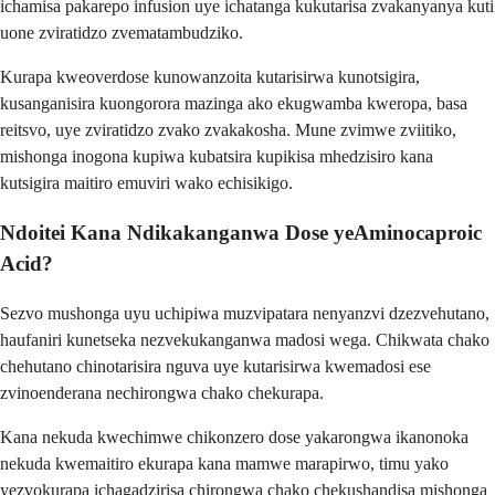
ichamisa pakarepo infusion uye ichatanga kukutarisa zvakanyanya kuti
uone zviratidzo zvematambudziko.
Kurapa kweoverdose kunowanzoita kutarisirwa kunotsigira,
kusanganisira kuongorora mazinga ako ekugwamba kweropa, basa
reitsvo, uye zviratidzo zvako zvakakosha. Mune zvimwe zviitiko,
mishonga inogona kupiwa kubatsira kupikisa mhedzisiro kana
kutsigira maitiro emuviri wako echisikigo.
Ndoitei Kana Ndikakanganwa Dose yeAminocaproic
Acid?
Sezvo mushonga uyu uchipiwa muzvipatara nenyanzvi dzezvehutano,
haufaniri kunetseka nezvekukanganwa madosi wega. Chikwata chako
chehutano chinotarisira nguva uye kutarisirwa kwemadosi ese
zvinoenderana nechirongwa chako chekurapa.
Kana nekuda kwechimwe chikonzero dose yakarongwa ikanonoka
nekuda kwemaitiro ekurapa kana mamwe marapirwo, timu yako
yezvokurapa ichagadzirisa chirongwa chako chekushandisa mishonga