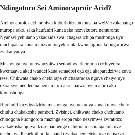
Ndingatora Sei Aminocaproic Acid?
Aminocaproic acid inopiwa kuburikidza nemutsipa weIV zvakananga
muropa rako, saka haufaniri kunetseka nezvekutora nemuromo.
Nyanzvi yehutano yakadzidziswa ichagara ichipa mushonga uyu
muchipatara kana munzvimbo yekiriniki kwaunogona kuongororwa
zvakanyanya.
Mushonga uyu unowanzoitwa sedonhwe rinoramba richiyerera
kwemaawa akati wandei kana semadosi ega ega akaparadzirwa zuva
rese. Chikwata chako chekurapa chichasarudza nguva chaiyo uye
nzira zvichienderana nemamiriro ako chaiwo uye maitiro ako
kumushonga.
Haufaniri kuzvigadzirira mushonga uyu nekudya kana kunwa chero
chinhu chakakosha pamberi. Zvisinei, chikwata chako chehutano
chinogona kuongorora mazinga eropa rako nezvimwe zviratidzo
zvakakosha nguva dzose paunenge uchitora mushonga kuti uve
nechokwadi chekuti uri kushanda zvakachengeteka uye nemazvo.