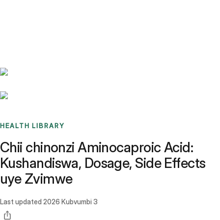
Benchmarks
Stories
FAQ
Sign up / Log in
HEALTH LIBRARY
Chii chinonzi Aminocaproic Acid:
Kushandiswa, Dosage, Side Effects
uye Zvimwe
Last updated
2026 Kubvumbi 3