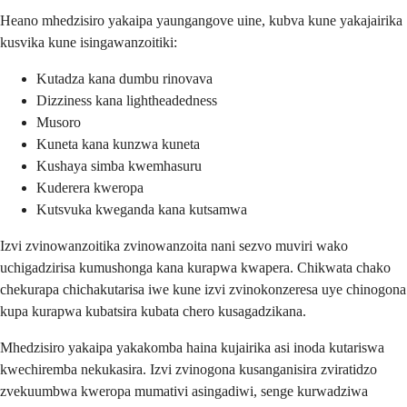
Heano mhedzisiro yakaipa yaungangove uine, kubva kune yakajairika
kusvika kune isingawanzoitiki:
Kutadza kana dumbu rinovava
Dizziness kana lightheadedness
Musoro
Kuneta kana kunzwa kuneta
Kushaya simba kwemhasuru
Kuderera kweropa
Kutsvuka kweganda kana kutsamwa
Izvi zvinowanzoitika zvinowanzoita nani sezvo muviri wako
uchigadzirisa kumushonga kana kurapwa kwapera. Chikwata chako
chekurapa chichakutarisa iwe kune izvi zvinokonzeresa uye chinogona
kupa kurapwa kubatsira kubata chero kusagadzikana.
Mhedzisiro yakaipa yakakomba haina kujairika asi inoda kutariswa
kwechiremba nekukasira. Izvi zvinogona kusanganisira zviratidzo
zvekuumbwa kweropa mumativi asingadiwi, senge kurwadziwa