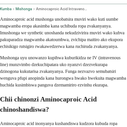
Kumba
Mishonga
Aminocaproic Acid Intravenous Route
Aminocaproic acid mushonga unobatsira muviri wako kuti uumbe
magwamba eropa akasimba kana uchibuda ropa zvakanyanya.
Imushonga we synthetic unoshanda nekudzivirira muviri wako kubva
pakuparadza magwamba akatoumbwa, zvichipa maitiro ako ekupora
echisikigo rutsigiro rwakawedzerwa kana ruchiruda zvakanyanya.
Mushonga uyu unowanzo kupihwa kuburikidza ne IV (intravenous
line) munzvimbo dzekuchipatara uko nyanzvi dzezvekurapa
dzinogona kukutarisa zvakanyanya. Funga nezvazvo semubatsiri
wenguva pfupi anopinda kana hurongwa hwako hwekuita magwamba
huchida kusimbiswa panguva dzemamiriro ezvinhu ekurapa.
Chii chinonzi Aminocaproic Acid
chinoshandiswa?
Aminocaproic acid inonyanya kushandiswa kudzora kubuda ropa