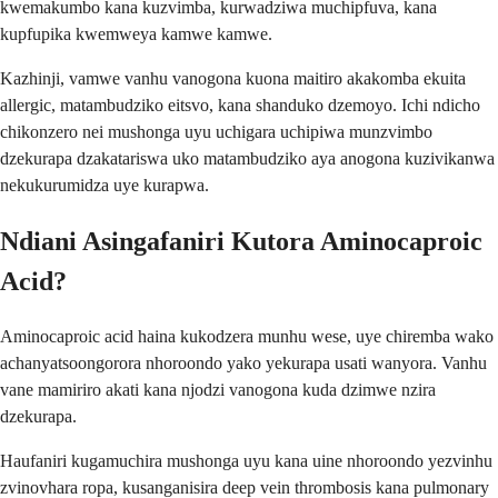
kwemakumbo kana kuzvimba, kurwadziwa muchipfuva, kana
kupfupika kwemweya kamwe kamwe.
Kazhinji, vamwe vanhu vanogona kuona maitiro akakomba ekuita
allergic, matambudziko eitsvo, kana shanduko dzemoyo. Ichi ndicho
chikonzero nei mushonga uyu uchigara uchipiwa munzvimbo
dzekurapa dzakatariswa uko matambudziko aya anogona kuzivikanwa
nekukurumidza uye kurapwa.
Ndiani Asingafaniri Kutora Aminocaproic
Acid?
Aminocaproic acid haina kukodzera munhu wese, uye chiremba wako
achanyatsoongorora nhoroondo yako yekurapa usati wanyora. Vanhu
vane mamiriro akati kana njodzi vanogona kuda dzimwe nzira
dzekurapa.
Haufaniri kugamuchira mushonga uyu kana uine nhoroondo yezvinhu
zvinovhara ropa, kusanganisira deep vein thrombosis kana pulmonary