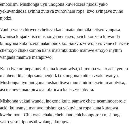
embolism. Mushonga uyu unogona kuwedzera njodzi yako
yekuvandudza zvinhu zvitsva zvinovhara ropa, izvo zvingave zvine
njodzi.
Vanhu vane chirwere cheitsvo kana matambudziko eitsvo vangasa
kwanisa kugadzirisa mushonga nemazvo, zvichikonzera kuwanda
kunogona kukonzera matambudziko. Saizvozvowo, avo vane chirwere
chemoyo chakakomba kana matambudziko mamwe emoyo rhythm
vangada mamwe marapirwo.
Kana iwe uri nepamuviri kana kuyamwisa, chiremba wako achayerera
mabhenefiti achipesana nenjodzi dzinogona kuitika zvakanyanya.
Mushonga uyu unogona kushandiswa mumamiriro ezvinhu anotyisa,
asi mamwe marapirwo anofarirwa kana zvichibvira.
Mishonga yakati wandei inogona kuita pamwe chete neaminocaproic
acid, kunyanya mamwe mishonga yekuvhara ropa kana kurapwa
kwehomoni. Chikwata chako chehutano chichaongorora mishonga
yako yese iripo usati watanga kurapwa.