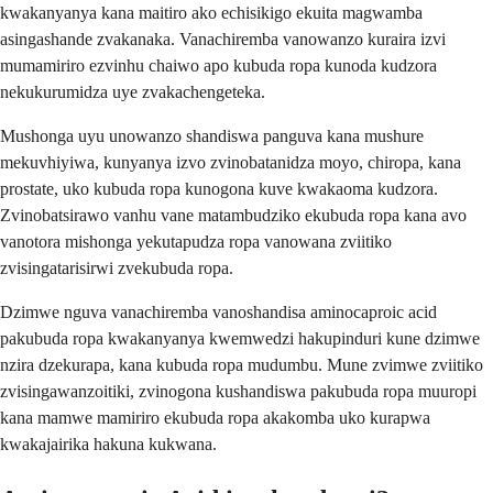
kwakanyanya kana maitiro ako echisikigo ekuita magwamba
asingashande zvakanaka. Vanachiremba vanowanzo kuraira izvi
mumamiriro ezvinhu chaiwo apo kubuda ropa kunoda kudzora
nekukurumidza uye zvakachengeteka.
Mushonga uyu unowanzo shandiswa panguva kana mushure
mekuvhiyiwa, kunyanya izvo zvinobatanidza moyo, chiropa, kana
prostate, uko kubuda ropa kunogona kuve kwakaoma kudzora.
Zvinobatsirawo vanhu vane matambudziko ekubuda ropa kana avo
vanotora mishonga yekutapudza ropa vanowana zviitiko
zvisingatarisirwi zvekubuda ropa.
Dzimwe nguva vanachiremba vanoshandisa aminocaproic acid
pakubuda ropa kwakanyanya kwemwedzi hakupinduri kune dzimwe
nzira dzekurapa, kana kubuda ropa mudumbu. Mune zvimwe zviitiko
zvisingawanzoitiki, zvinogona kushandiswa pakubuda ropa muuropi
kana mamwe mamiriro ekubuda ropa akakomba uko kurapwa
kwakajairika hakuna kukwana.