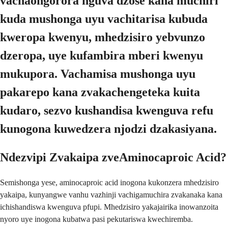
vachaongorora nguva dzose kana muchiri
kuda mushonga uyu vachitarisa kubuda
kweropa kwenyu, mhedzisiro yebvunzo
dzeropa, uye kufambira mberi kwenyu
mukupora. Vachamisa mushonga uyu
pakarepo kana zvakachengeteka kuita
kudaro, sezvo kushandisa kwenguva refu
kunogona kuwedzera njodzi dzakasiyana.
Ndezvipi Zvakaipa zveAminocaproic Acid?
Semishonga yese, aminocaproic acid inogona kukonzera mhedzisiro
yakaipa, kunyangwe vanhu vazhinji vachigamuchira zvakanaka kana
ichishandiswa kwenguva pfupi. Mhedzisiro yakajairika inowanzoita
nyoro uye inogona kubatwa pasi pekutariswa kwechiremba.