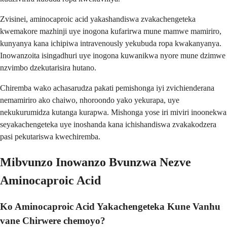
Zvisinei, aminocaproic acid yakashandiswa zvakachengeteka
kwemakore mazhinji uye inogona kufarirwa mune mamwe mamiriro,
kunyanya kana ichipiwa intravenously yekubuda ropa kwakanyanya.
Inowanzoita isingadhuri uye inogona kuwanikwa nyore mune dzimwe
nzvimbo dzekutarisira hutano.
Chiremba wako achasarudza pakati pemishonga iyi zvichienderana
nemamiriro ako chaiwo, nhoroondo yako yekurapa, uye
nekukurumidza kutanga kurapwa. Mishonga yose iri miviri inoonekwa
seyakachengeteka uye inoshanda kana ichishandiswa zvakakodzera
pasi pekutariswa kwechiremba.
Mibvunzo Inowanzo Bvunzwa Nezve
Aminocaproic Acid
Ko Aminocaproic Acid Yakachengeteka Kune Vanhu
vane Chirwere chemoyo?