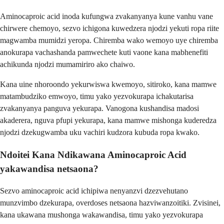
Aminocaproic acid inoda kufungwa zvakanyanya kune vanhu vane
chirwere chemoyo, sezvo ichigona kuwedzera njodzi yekuti ropa riite
magwamba mumidzi yeropa. Chiremba wako wemoyo uye chiremba
anokurapa vachashanda pamwechete kuti vaone kana mabhenefiti
achikunda njodzi mumamiriro ako chaiwo.
Kana uine nhoroondo yekurwiswa kwemoyo, sitiroko, kana mamwe
matambudziko emwoyo, timu yako yezvokurapa ichakutarisa
zvakanyanya panguva yekurapa. Vanogona kushandisa madosi
akaderera, nguva pfupi yekurapa, kana mamwe mishonga kuderedza
njodzi dzekugwamba uku vachiri kudzora kubuda ropa kwako.
Ndoitei Kana Ndikawana Aminocaproic Acid
yakawandisa netsaona?
Sezvo aminocaproic acid ichipiwa nenyanzvi dzezvehutano
munzvimbo dzekurapa, overdoses netsaona hazviwanzoitiki. Zvisinei,
kana ukawana mushonga wakawandisa, timu yako yezvokurapa