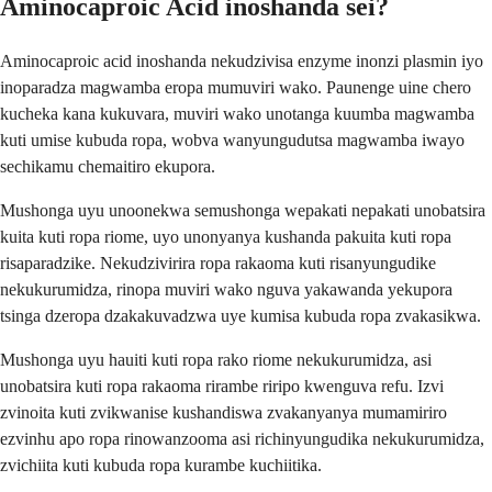
Aminocaproic Acid inoshanda sei?
Aminocaproic acid inoshanda nekudzivisa enzyme inonzi plasmin iyo
inoparadza magwamba eropa mumuviri wako. Paunenge uine chero
kucheka kana kukuvara, muviri wako unotanga kuumba magwamba
kuti umise kubuda ropa, wobva wanyungudutsa magwamba iwayo
sechikamu chemaitiro ekupora.
Mushonga uyu unoonekwa semushonga wepakati nepakati unobatsira
kuita kuti ropa riome, uyo unonyanya kushanda pakuita kuti ropa
risaparadzike. Nekudzivirira ropa rakaoma kuti risanyungudike
nekukurumidza, rinopa muviri wako nguva yakawanda yekupora
tsinga dzeropa dzakakuvadzwa uye kumisa kubuda ropa zvakasikwa.
Mushonga uyu hauiti kuti ropa rako riome nekukurumidza, asi
unobatsira kuti ropa rakaoma rirambe riripo kwenguva refu. Izvi
zvinoita kuti zvikwanise kushandiswa zvakanyanya mumamiriro
ezvinhu apo ropa rinowanzooma asi richinyungudika nekukurumidza,
zvichiita kuti kubuda ropa kurambe kuchiitika.