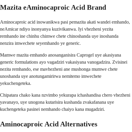
Mazita eAminocaproic Acid Brand
Aminocaproic acid inowanikwa pasi pemazita akati wandei emhando,
neAmicar ndiyo inonyanya kuzivikanwa. Iyi vhezheni yezita
remhando ine chinhu chimwe chete chinoshanda uye inoshanda
nenzira imwechete seyemhando ye generic.
Mamwe mazita emhando anosanganisira Caprogel uye akasiyana
generic formulations ayo vagadziri vakasiyana vanogadzira. Zvisinei
nezita remhando, ese mavhezheni ane mushonga mumwe chete
unoshanda uye anotungamirirwa nemitemo imwechete
yekuchengeteka.
Chipatara chako kana nzvimbo yekurapa ichashandisa chero vhezheni
yavanayo, uye unogona kutarisira kushanda zvakafanana uye
kuchengeteka pasinei nemhando chaiyo kana mugadziri.
Aminocaproic Acid Alternatives