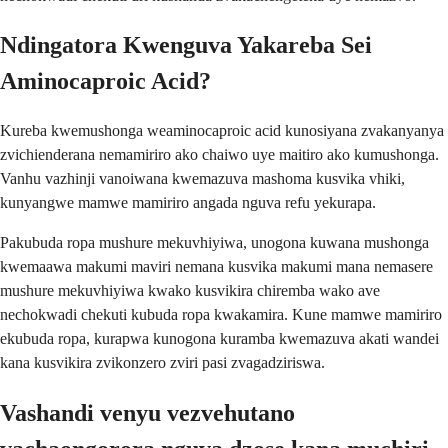
Ndingatora Kwenguva Yakareba Sei
Aminocaproic Acid?
Kureba kwemushonga weaminocaproic acid kunosiyana zvakanyanya
zvichienderana nemamiriro ako chaiwo uye maitiro ako kumushonga.
Vanhu vazhinji vanoiwana kwemazuva mashoma kusvika vhiki,
kunyangwe mamwe mamiriro angada nguva refu yekurapa.
Pakubuda ropa mushure mekuvhiyiwa, unogona kuwana mushonga
kwemaawa makumi maviri nemana kusvika makumi mana nemasere
mushure mekuvhiyiwa kwako kusvikira chiremba wako ave
nechokwadi chekuti kubuda ropa kwakamira. Kune mamwe mamiriro
ekubuda ropa, kurapwa kunogona kuramba kwemazuva akati wandei
kana kusvikira zvikonzero zviri pasi zvagadziriswa.
Vashandi venyu vezvehutano