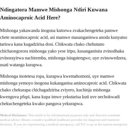
Ndingatora Mamwe Mishonga Ndiri Kuwana
Aminocaproic Acid Here?
Mishonga yakawanda inogona kutorwa zvakachengeteka pamwe
chete neaminocaproic acid, asi mamwe masanganiswa anoda kunyatso
tariswa kana kugadzirisa dosi. Chikwata chako chehutano
chichaongorora mishonga yako yese iripo, kusanganisira zvinodhaka
zvinorayirwa nachiremba, mishonga isingatengwe, uye zvinowedzera,
usati watanga kurapwa.
Mishonga inotetesa ropa, kurapwa kwemahomoni, uye mamwe
mishonga yemoyo inogona kukanganisa aminocaproic acid. Chikwata
chako chekurapa chichagadzirisa zviyero, kuchinja mishonga
kwenguva pfupi, kana kupa imwe yekutarisa kuti uve nechokwadi
chekuchengeteka kwako panguva yekurapwa.
Medical Disclaimer:
This article is for informational purposes only and does not constitute
medical advice. Always consult a qualified healthcare provider for diagnosis and treatment
decisions. If you are experiencing a medical emergency, call 911 or go to the nearest emergency