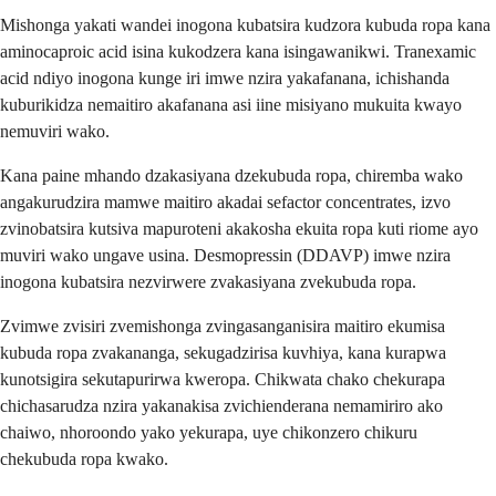
Mishonga yakati wandei inogona kubatsira kudzora kubuda ropa kana
aminocaproic acid isina kukodzera kana isingawanikwi. Tranexamic
acid ndiyo inogona kunge iri imwe nzira yakafanana, ichishanda
kuburikidza nemaitiro akafanana asi iine misiyano mukuita kwayo
nemuviri wako.
Kana paine mhando dzakasiyana dzekubuda ropa, chiremba wako
angakurudzira mamwe maitiro akadai sefactor concentrates, izvo
zvinobatsira kutsiva mapuroteni akakosha ekuita ropa kuti riome ayo
muviri wako ungave usina. Desmopressin (DDAVP) imwe nzira
inogona kubatsira nezvirwere zvakasiyana zvekubuda ropa.
Zvimwe zvisiri zvemishonga zvingasanganisira maitiro ekumisa
kubuda ropa zvakananga, sekugadzirisa kuvhiya, kana kurapwa
kunotsigira sekutapurirwa kweropa. Chikwata chako chekurapa
chichasarudza nzira yakanakisa zvichienderana nemamiriro ako
chaiwo, nhoroondo yako yekurapa, uye chikonzero chikuru
chekubuda ropa kwako.