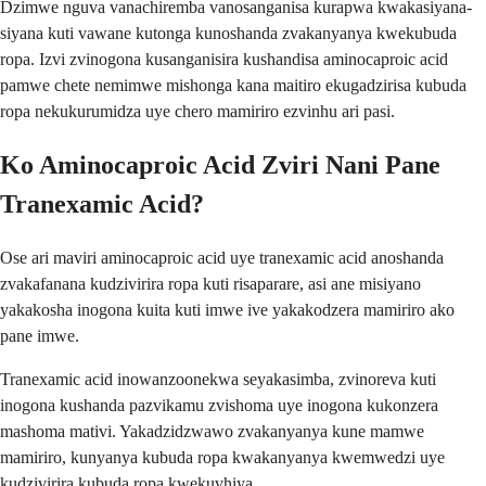
Dzimwe nguva vanachiremba vanosanganisa kurapwa kwakasiyana-
siyana kuti vawane kutonga kunoshanda zvakanyanya kwekubuda
ropa. Izvi zvinogona kusanganisira kushandisa aminocaproic acid
pamwe chete nemimwe mishonga kana maitiro ekugadzirisa kubuda
ropa nekukurumidza uye chero mamiriro ezvinhu ari pasi.
Ko Aminocaproic Acid Zviri Nani Pane
Tranexamic Acid?
Ose ari maviri aminocaproic acid uye tranexamic acid anoshanda
zvakafanana kudzivirira ropa kuti risaparare, asi ane misiyano
yakakosha inogona kuita kuti imwe ive yakakodzera mamiriro ako
pane imwe.
Tranexamic acid inowanzoonekwa seyakasimba, zvinoreva kuti
inogona kushanda pazvikamu zvishoma uye inogona kukonzera
mashoma mativi. Yakadzidzwawo zvakanyanya kune mamwe
mamiriro, kunyanya kubuda ropa kwakanyanya kwemwedzi uye
kudzivirira kubuda ropa kwekuvhiya.