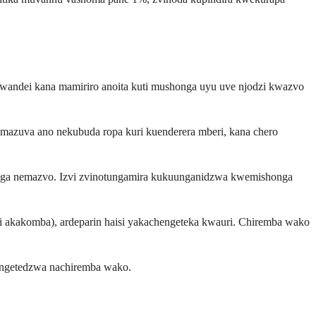
 wandei kana mamiriro anoita kuti mushonga uyu uve njodzi kwazvo
mazuva ano nekubuda ropa kuri kuenderera mberi, kana chero
onga nemazvo. Izvi zvinotungamira kukuunganidzwa kwemishonga
si akakomba), ardeparin haisi yakachengeteka kwauri. Chiremba wako
hengetedzwa nachiremba wako.