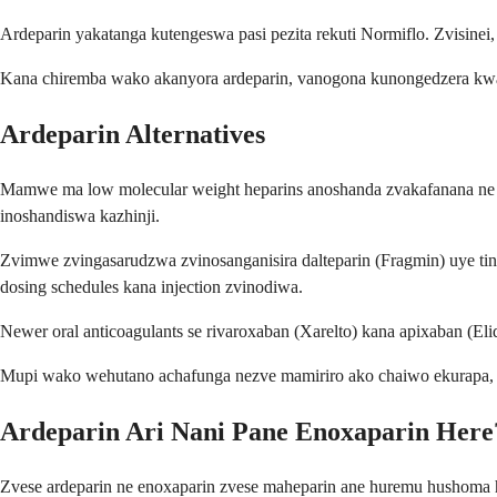
Ardeparin yakatanga kutengeswa pasi pezita rekuti Normiflo. Zvisin
Kana chiremba wako akanyora ardeparin, vanogona kunongedzera kwai
Ardeparin Alternatives
Mamwe ma low molecular weight heparins anoshanda zvakafanana ne 
inoshandiswa kazhinji.
Zvimwe zvingasarudzwa zvinosanganisira dalteparin (Fragmin) uye tin
dosing schedules kana injection zvinodiwa.
Newer oral anticoagulants se rivaroxaban (Xarelto) kana apixaban (E
Mupi wako wehutano achafunga nezve mamiriro ako chaiwo ekurapa, r
Ardeparin Ari Nani Pane Enoxaparin Here
Zvese ardeparin ne enoxaparin zvese maheparin ane huremu hushoma