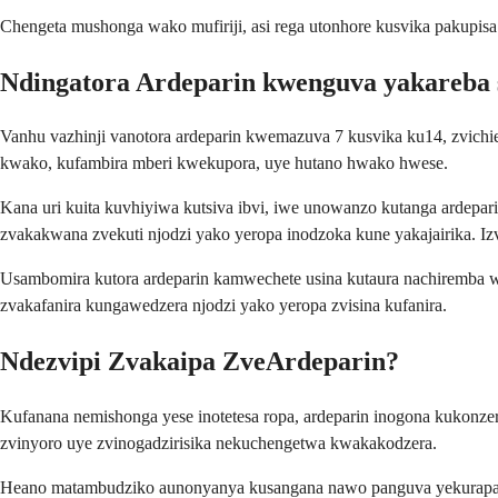
Chengeta mushonga wako mufiriji, asi rega utonhore kusvika pakup
Ndingatora Ardeparin kwenguva yakareba 
Vanhu vazhinji vanotora ardeparin kwemazuva 7 kusvika ku14, zvich
kwako, kufambira mberi kwekupora, uye hutano hwako hwese.
Kana uri kuita kuvhiyiwa kutsiva ibvi, iwe unowanzo kutanga arde
zvakakwana zvekuti njodzi yako yeropa inodzoka kune yakajairika. 
Usambomira kutora ardeparin kamwechete usina kutaura nachiremba 
zvakafanira kungawedzera njodzi yako yeropa zvisina kufanira.
Ndezvipi Zvakaipa ZveArdeparin?
Kufanana nemishonga yese inotetesa ropa, ardeparin inogona kukonz
zvinyoro uye zvinogadzirisika nekuchengetwa kwakakodzera.
Heano matambudziko aunonyanya kusangana nawo panguva yekurap