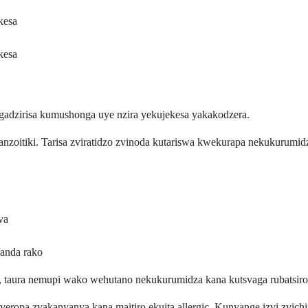
kesa
kesa
igadzirisa kumushonga uye nzira yekujekesa yakakodzera.
zoitiki. Tarisa zviratidzo zvinoda kutariswa kwekurapa nekukurumid
va
ganda rako
aura nemupi wako wehutano nekukurumidza kana kutsvaga rubatsiro
zveropa zvakanyanya kana maitiro ekuita allergic. Kunyange izvi zvi