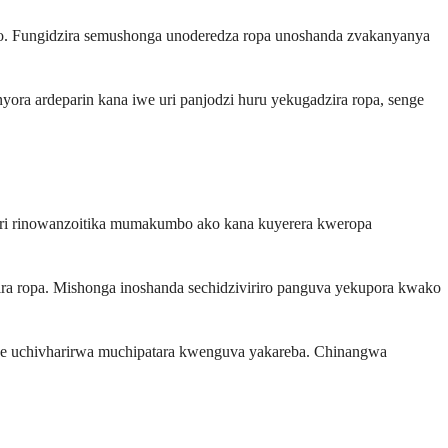
ako. Fungidzira semushonga unoderedza ropa unoshanda zvakanyanya
ora ardeparin kana iwe uri panjodzi huru yekugadzira ropa, senge
 iri rinowanzoitika mumakumbo ako kana kuyerera kweropa
ira ropa. Mishonga inoshanda sechidziviriro panguva yekupora kwako
we uchivharirwa muchipatara kwenguva yakareba. Chinangwa