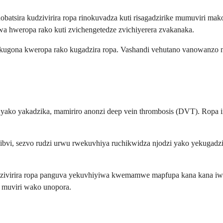
batsira kudzivirira ropa rinokuvadza kuti risagadzirike mumuviri m
a hweropa rako kuti zvichengetedze zvichiyerera zvakanaka.
 kugona kweropa rako kugadzira ropa. Vashandi vehutano vanowanzo ny
a yako yakadzika, mamiriro anonzi deep vein thrombosis (DVT). Ropa
 ibvi, sezvo rudzi urwu rwekuvhiya ruchikwidza njodzi yako yekugadz
udzivirira ropa panguva yekuvhiyiwa kwemamwe mapfupa kana kana i
o muviri wako unopora.