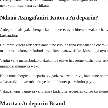
nekukurumidza kana zvichikura.
Ndiani Asingafaniri Kutora Ardeparin?
Ardeparin haisi yakachengeteka kune vese, uye chiremba wako achany
kushandisa.
Haufaniri kutora ardeparin kana uine kubuda ropa kunoshanda cher
mamiriro anokonzera kubuda ropa kusinganzwisisike. Mushonga uyu un
Vanhu vane matambudziko akakomba eitsvo havagone kushandisa arde
munjodzi mumuviri wako.
Kana uine allergic ku heparin, zvigadzirwa zenguruve, kana uine nh
achasarudza imwe mhando ye blood thinner panzvimbo payo.
Vakadzi vane pamuviri vanofanira kudzivisa ardeparin kunze kwekun
Mazita eArdeparin Brand