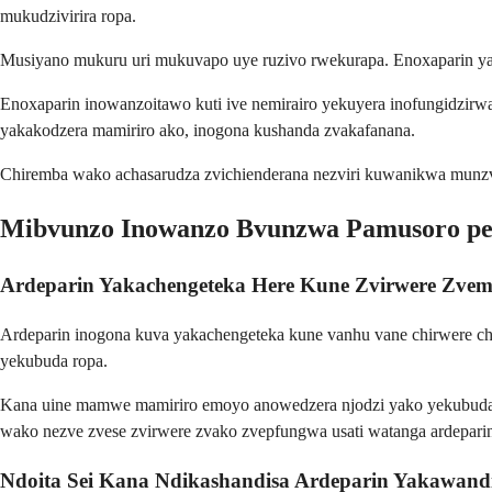
mukudzivirira ropa.
Musiyano mukuru uri mukuvapo uye ruzivo rwekurapa. Enoxaparin yak
Enoxaparin inowanzoitawo kuti ive nemirairo yekuyera inofungidzirwa 
yakakodzera mamiriro ako, inogona kushanda zvakafanana.
Chiremba wako achasarudza zvichienderana nezviri kuwanikwa munz
Mibvunzo Inowanzo Bvunzwa Pamusoro p
Ardeparin Yakachengeteka Here Kune Zvirwere Zve
Ardeparin inogona kuva yakachengeteka kune vanhu vane chirwere c
yekubuda ropa.
Kana uine mamwe mamiriro emoyo anowedzera njodzi yako yekubuda 
wako nezve zvese zvirwere zvako zvepfungwa usati watanga ardepari
Ndoita Sei Kana Ndikashandisa Ardeparin Yakawand