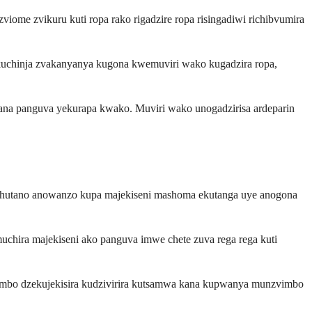
iome zvikuru kuti ropa rako rigadzire ropa risingadiwi richibvumira
a kuchinja zvakanyanya kugona kwemuviri wako kugadzira ropa,
na panguva yekurapa kwako. Muviri wako unogadzirisa ardeparin
pa hutano anowanzo kupa majekiseni mashoma ekutanga uye anogona
chira majekiseni ako panguva imwe chete zuva rega rega kuti
zvimbo dzekujekisira kudzivirira kutsamwa kana kupwanya munzvimbo