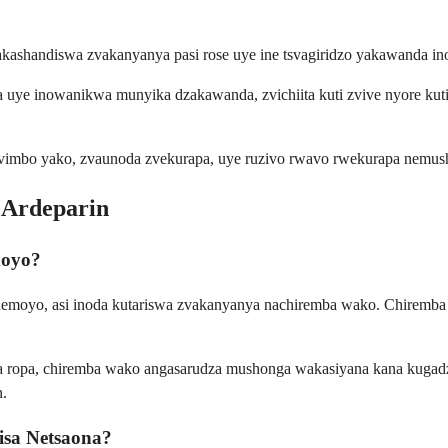
ashandiswa zvakanyanya pasi rose uye ine tsvagiridzo yakawanda in
uye inowanikwa munyika dzakawanda, zvichiita kuti zvive nyore kuti v
vimbo yako, zvaunoda zvekurapa, uye ruzivo rwavo rwekurapa nemu
eArdeparin
moyo?
hemoyo, asi inoda kutariswa zvakanyanya nachiremba wako. Chiremba
ropa, chiremba wako angasarudza mushonga wakasiyana kana kugadzi
n.
isa Netsaona?