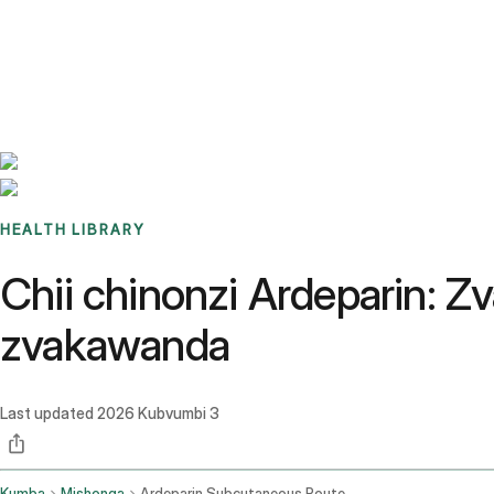
Benchmarks
Stories
FAQ
Sign up / Log in
HEALTH LIBRARY
Chii chinonzi Ardeparin: 
zvakawanda
Last updated
2026 Kubvumbi 3
Kumba
Mishonga
Ardeparin Subcutaneous Route