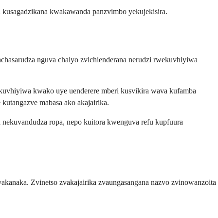
a kusagadzikana kwakawanda panzvimbo yekujekisira.
achasarudza nguva chaiyo zvichienderana nerudzi rwekuvhiyiwa
ekuvhiyiwa kwako uye uenderere mberi kusvikira wava kufamba
kutangazve mabasa ako akajairika.
 nekuvandudza ropa, nepo kuitora kwenguva refu kupfuura
vakanaka. Zvinetso zvakajairika zvaungasangana nazvo zvinowanzoita