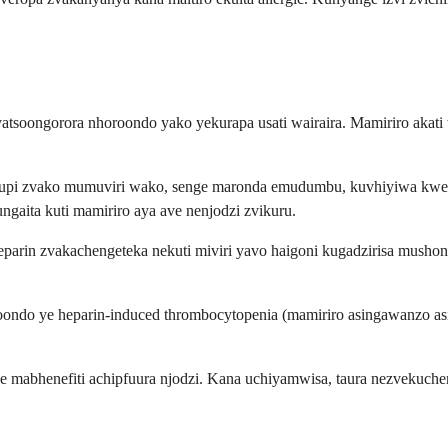
atsoongorora nhoroondo yako yekurapa usati wairaira. Mamiriro akati
o kupi zvako mumuviri wako, senge maronda emudumbu, kuvhiyiwa kwe
gaita kuti mamiriro aya ave nenjodzi zvikuru.
parin zvakachengeteka nekuti miviri yavo haigoni kugadzirisa mush
oroondo ye heparin-induced thrombocytopenia (mamiriro asingawanzo a
ge mabhenefiti achipfuura njodzi. Kana uchiyamwisa, taura nezvekuc