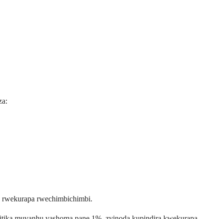
za:
 rwekurapa rwechimbichimbi.
chiitika muvanhu vashoma pane 1%, zvinoda kupindira kwekurapa