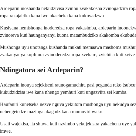
Ardeparin inoshanda nekudzivisa zvinhu zvakakosha zvinogadzira ropa 
ropa rakajairika kana iwe ukacheka kana kukuvadzwa.
Kusiyana nemishonga inoderedza ropa yakasimba, ardeparin inoonekwa
zvinoreva kuti haunganyanyi kuona matambudziko akakomba ekubuda
Mushonga uyu unotanga kushanda mukati memaawa mashoma mushure me
zvakanyanya kupfuura zvinoderedza ropa zvekare, zvichiita kuti zvive
Ndingatora sei Ardeparin?
Ardeparin inouya sejekiseni raunogamuchira pasi peganda rako (sub
kukudzidzisa iwe kana nhengo yemhuri kuti ungazviita sei kumba.
Haufaniri kunetseka nezve nguva yekutora mushonga uyu nekudya sez
uchengetedze mazinga akagadzikana mumuviri wako.
Usati wajekisa, ita shuwa kuti nzvimbo yekujekisira yakachena uye
imwe.