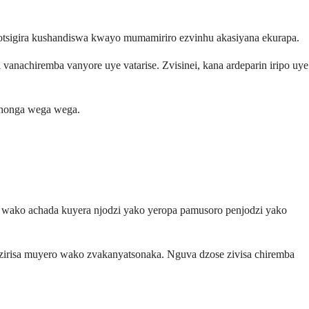
otsigira kushandiswa kwayo mumamiriro ezvinhu akasiyana ekurapa.
anachiremba vanyore uye vatarise. Zvisinei, kana ardeparin iripo uye
shonga wega wega.
 wako achada kuyera njodzi yako yeropa pamusoro penjodzi yako
risa muyero wako zvakanyatsonaka. Nguva dzose zivisa chiremba