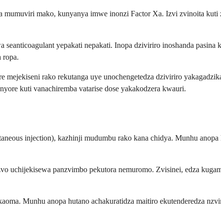
mumuviri mako, kunyanya imwe inonzi Factor Xa. Izvi zvinoita kuti zv
 seanticoagulant yepakati nepakati. Inopa dziviriro inoshanda pasin
 ropa.
jekiseni rako rekutanga uye unochengetedza dziviriro yakagadzika
 nyore kuti vanachiremba vatarise dose yakakodzera kwauri.
cutaneous injection), kazhinji mudumbu rako kana chidya. Munhu ano
vo uchijekisewa panzvimbo pekutora nemuromo. Zvisinei, edza kugamu
 yakaoma. Munhu anopa hutano achakuratidza maitiro ekutenderedza n