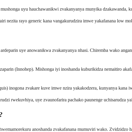
ei, mushonga uyu hauchawanikwi zvakanyanya munyika dzakawanda, kus
ri nezita rayo generic kana vangakurudzira imwe yakafanana low mol
ardeparin uye anowanikwa zvakanyanya nhasi. Chiremba wako anganyo
zaparin (Innohep). Mishonga iyi inoshanda kuburikidza nemaitiro akaf
liquis) inogona zvakare kuve imwe nzira yakakodzera, kunyanya kana i
udzi rwekuvhiya, uye zvaunofarira pachako paunenge uchisarudza yak
?
 hwemamorekuru anoshanda zvakafanana mumuviri wako. Zvidzidzo haz