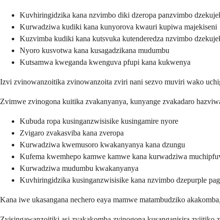
Kuvhiringidzika kana nzvimbo diki dzeropa panzvimbo dzekuje
Kurwadziwa kudiki kana kunyorova kwauri kupiwa majekiseni
Kuzvimba kudiki kana kutsvuka kutenderedza nzvimbo dzekuje
Nyoro kusvotwa kana kusagadzikana mudumbu
Kutsamwa kweganda kwenguva pfupi kana kukwenya
Izvi zvinowanzoitika zvinowanzoita zviri nani sezvo muviri wako uch
Zvimwe zvinogona kuitika zvakanyanya, kunyange zvakadaro hazviwan
Kubuda ropa kusinganzwisisike kusingamire nyore
Zvigaro zvakasviba kana zveropa
Kurwadziwa kwemusoro kwakanyanya kana dzungu
Kufema kwemhepo kamwe kamwe kana kurwadziwa muchipfu
Kurwadziwa mudumbu kwakanyanya
Kuvhiringidzika kusinganzwisisike kana nzvimbo dzepurple pa
Kana iwe ukasangana nechero eaya mamwe matambudziko akakomba, t
Zvisingawanzoitiki asi zvakakomba zvinogona kusanganisira zviitiko 