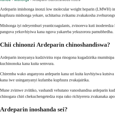
Ardeparin imishonga inonzi low molecular weight heparin (LMWH) ino
kupfuura mishonga yekare, uchitarisa zvikamu zvakakosha zvehurongw
Mishonga iyi ndeyemhuri yeanticoagulants, zvinoreva kuti inoderedza
panguva yekuvhiyiwa kana nguva yakareba yekuzorora pamubhedha.
Chii chinonzi Ardeparin chinoshandiswa?
Ardeparin inonyanya kudzivirira ropa rinogona kugadzirika mumitsip
kuchinonoka kana kuita semvura.
Chiremba wako anganyora ardeparin kana uri kuita kuvhiyiwa kutsiva
kana iwe usinganyanyi kufamba kupfuura zvakajairika.
Mune zvimwe zviitiko, vashandi vehutano vanoshandisa ardeparin k
chinogara chiri chekuchengetedza ropa rako richiyerera zvakanaka ap
Ardeparin inoshanda sei?