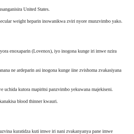
anganisira United States.
ecular weight heparin inowanikwa zviri nyore munzvimbo yako.
ra enoxaparin (Lovenox), iyo inogona kunge iri imwe nzira
anana ne ardeparin asi inogona kunge iine zvishoma zvakasiyana
we uchida kutora mapiritsi panzvimbo yekuwana majekiseni.
anakisa blood thinner kwauri.
vina kuratidza kuti imwe iri nani zvakanyanya pane imwe