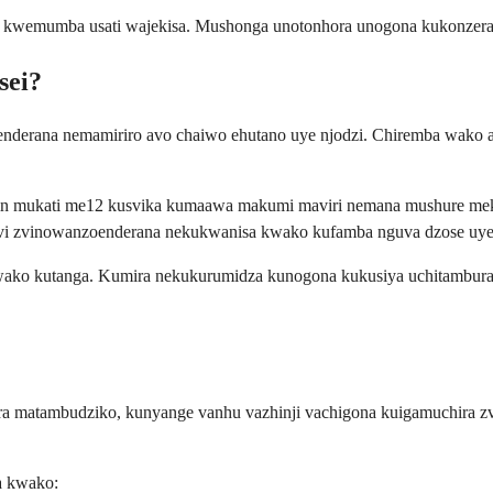
isa kwemumba usati wajekisa. Mushonga unotonhora unogona kukonzer
sei?
ienderana nemamiriro avo chaiwo ehutano uye njodzi. Chiremba wako 
parin mukati me12 kusvika kumaawa makumi maviri nemana mushure m
Izvi zvinowanzoenderana nekukwanisa kwako kufamba nguva dzose uye 
wako kutanga. Kumira nekukurumidza kunogona kukusiya uchitambura
era matambudziko, kunyange vanhu vazhinji vachigona kuigamuchira z
a kwako: