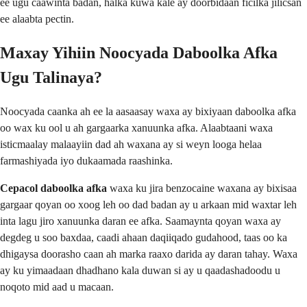
ee ugu caawinta badan, halka kuwa kale ay doorbidaan ficilka jilicsan
ee alaabta pectin.
Maxay Yihiin Noocyada Daboolka Afka
Ugu Talinaya?
Noocyada caanka ah ee la aasaasay waxa ay bixiyaan daboolka afka
oo wax ku ool u ah gargaarka xanuunka afka. Alaabtaani waxa
isticmaalay malaayiin dad ah waxana ay si weyn looga helaa
farmashiyada iyo dukaamada raashinka.
Cepacol daboolka afka
waxa ku jira benzocaine waxana ay bixisaa
gargaar qoyan oo xoog leh oo dad badan ay u arkaan mid waxtar leh
inta lagu jiro xanuunka daran ee afka. Saamaynta qoyan waxa ay
degdeg u soo baxdaa, caadi ahaan daqiiqado gudahood, taas oo ka
dhigaysa doorasho caan ah marka raaxo darida ay daran tahay. Waxa
ay ku yimaadaan dhadhano kala duwan si ay u qaadashadoodu u
noqoto mid aad u macaan.