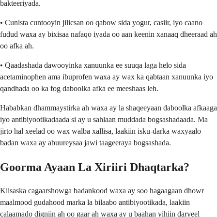
bakteeriyada.
• Cunista cuntooyin jilicsan oo qabow sida yogur, casiir, iyo caano
fudud waxa ay bixisaa nafaqo iyada oo aan keenin xanaaq dheeraad ah
oo afka ah.
• Qaadashada dawooyinka xanuunka ee suuqa laga helo sida
acetaminophen ama ibuprofen waxa ay wax ka qabtaan xanuunka iyo
qandhada oo ka fog daboolka afka ee meeshaas leh.
Hababkan dhammaystirka ah waxa ay la shaqeeyaan daboolka afkaaga
iyo antibiyootikadaada si ay u sahlaan muddada bogsashadaada. Ma
jirto hal xeelad oo wax walba xallisa, laakiin isku-darka waxyaalo
badan waxa ay abuureysaa jawi taageeraya bogsashada.
Goorma Ayaan La Xiriiri Dhaqtarka?
Kiisaska cagaarshowga badankood waxa ay soo hagaagaan dhowr
maalmood gudahood marka la bilaabo antibiyootikada, laakiin
calaamado digniin ah oo gaar ah waxa ay u baahan yihiin daryeel