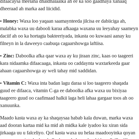
difaacaysa meelaha dhaldhalaalka ah ee ka soo gaadhaya xanaaq
dheeraad ah marka aad liicidid.
•
Honey:
Waxa loo yaqaan saamaynteeda jilcisa ee dabiiciga ah,
malabka waxa uu dabooli karaa afkaaga waxana uu leeyahay saameyn
daciif ah oo ka hortagta bakteeriyada, inkasta oo kuwaasi aanay ku
filneyn in la daweeyo caabuqa cagaarshowga laftiisa.
•
Zinc:
Daboolka afka qaar waxa ay ku jiraan zinc, kaas oo taageeri
kara nidaamka difaacaaga, inkasta oo caddaynta waxtarkeeda gaar
ahaan cagaarshowga ay weli tahay mid xaddidan.
•
Vitamin C:
Waxa inta badan lagu daraa si loo taageero shaqada
guud ee difaaca, vitamin C-ga ee daboolka afka waxa uu bixiyaa
taageero guud oo caafimaad halkii laga heli lahaa gargaar toos ah oo
xanuunka.
Maado kasta waxa ay ka shaqaysaa habab kala duwan, marka waxa
aad dooran kartaa mid ka mid ah midka kale iyadoo ku xiran sida
jirkaaga uu u falceliyo. Qof kasta waxa uu helaa maadooyinka qoyan