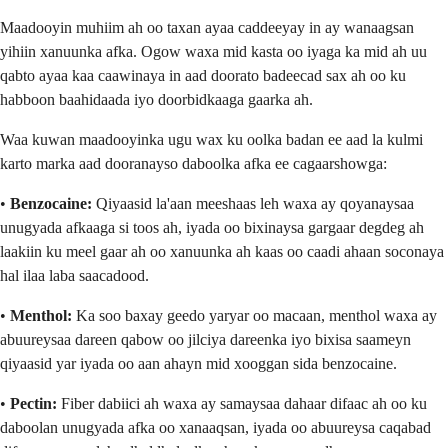
Maadooyin muhiim ah oo taxan ayaa caddeeyay in ay wanaagsan
yihiin xanuunka afka. Ogow waxa mid kasta oo iyaga ka mid ah uu
qabto ayaa kaa caawinaya in aad doorato badeecad sax ah oo ku
habboon baahidaada iyo doorbidkaaga gaarka ah.
Waa kuwan maadooyinka ugu wax ku oolka badan ee aad la kulmi
karto marka aad dooranayso daboolka afka ee cagaarshowga:
•
Benzocaine:
Qiyaasid la'aan meeshaas leh waxa ay qoyanaysaa
unugyada afkaaga si toos ah, iyada oo bixinaysa gargaar degdeg ah
laakiin ku meel gaar ah oo xanuunka ah kaas oo caadi ahaan soconaya
hal ilaa laba saacadood.
•
Menthol:
Ka soo baxay geedo yaryar oo macaan, menthol waxa ay
abuureysaa dareen qabow oo jilciya dareenka iyo bixisa saameyn
qiyaasid yar iyada oo aan ahayn mid xooggan sida benzocaine.
•
Pectin:
Fiber dabiici ah waxa ay samaysaa dahaar difaac ah oo ku
daboolan unugyada afka oo xanaaqsan, iyada oo abuureysa caqabad