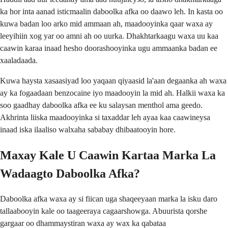
ka hor inta aanad isticmaalin daboolka afka oo daawo leh. In kasta oo
kuwa badan loo arko mid ammaan ah, maadooyinka qaar waxa ay
leeyihiin xog yar oo amni ah oo uurka. Dhakhtarkaagu waxa uu kaa
caawin karaa inaad hesho doorashooyinka ugu ammaanka badan ee
xaaladaada.
Kuwa haysta xasaasiyad loo yaqaan qiyaasid la'aan degaanka ah waxa
ay ka fogaadaan benzocaine iyo maadooyin la mid ah. Halkii waxa ka
soo gaadhay daboolka afka ee ku salaysan menthol ama geedo.
Akhrinta liiska maadooyinka si taxaddar leh ayaa kaa caawineysa
inaad iska ilaaliso walxaha sababay dhibaatooyin hore.
Maxay Kale U Caawin Kartaa Marka La
Wadaagto Daboolka Afka?
Daboolka afka waxa ay si fiican uga shaqeeyaan marka la isku daro
tallaabooyin kale oo taageeraya cagaarshowga. Abuurista qorshe
gargaar oo dhammaystiran waxa ay wax ka qabataa