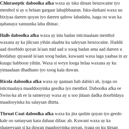
Chloraseptic daboolka afka
waxa ay isku diraan benzocaine iyo
menthol si ay u helaan gargaar labajibbaaran. Isku-darkani waxa uu
bixiyaa dareen qoyan iyo dareen qabow labadaba, isaga oo wax ka
qabanaya xanuunka laba dhinac.
Halls daboolka afka
waxa ay inta badan isticmaalaan menthol
waxana ay ka jilicsan yihiin alaabta ku saleysan benzocaine. Haddii
aad doorbido qoyan la'aan mid aad u xoog badan ama aad dareen u
leedahay qiyaasid la'aan xoog badan, kuwaani waxa laga yaabaa in ay
kuugu habboon yihiin. Waxa si weyn looga helaa waxana ay ku
yimaadaan dhadhano iyo xoog kala duwan.
Ricola daboolka afka
waxa ay qaataan hab dabiici ah, iyaga oo
isticmaalaya maaddooyinka geedka iyo menthol. Daboolka afka ee
Swiss-ka ah ee la sameeyay waxa ay u soo jiitaan dadka doorbidaya
maadooyinka ku salaysan dhirta.
Throat Coat daboolka afka
waxa ku jira qashin qoyan iyo geedo
kale oo samaysan kara dahaar difaac ah. Kuwani waxa ay ka
shaqeeyaan si ka duwan maadooyinka qoyan, iyaga oo ku tiirsan