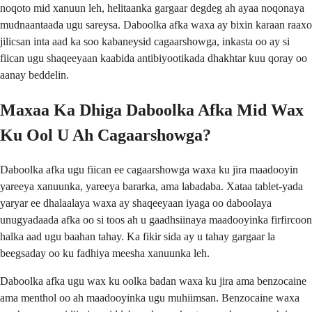
noqoto mid xanuun leh, helitaanka gargaar degdeg ah ayaa noqonaya
mudnaantaada ugu sareysa. Daboolka afka waxa ay bixin karaan raaxo
jilicsan inta aad ka soo kabaneysid cagaarshowga, inkasta oo ay si
fiican ugu shaqeeyaan kaabida antibiyootikada dhakhtar kuu qoray oo
aanay beddelin.
Maxaa Ka Dhiga Daboolka Afka Mid Wax
Ku Ool U Ah Cagaarshowga?
Daboolka afka ugu fiican ee cagaarshowga waxa ku jira maadooyin
yareeya xanuunka, yareeya bararka, ama labadaba. Xataa tablet-yada
yaryar ee dhalaalaya waxa ay shaqeeyaan iyaga oo daboolaya
unugyadaada afka oo si toos ah u gaadhsiinaya maadooyinka firfircoon
halka aad ugu baahan tahay. Ka fikir sida ay u tahay gargaar la
beegsaday oo ku fadhiya meesha xanuunka leh.
Daboolka afka ugu wax ku oolka badan waxa ku jira ama benzocaine
ama menthol oo ah maadooyinka ugu muhiimsan. Benzocaine waxa