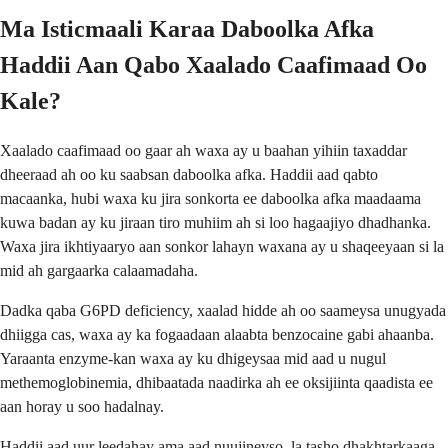
Ma Isticmaali Karaa Daboolka Afka
Haddii Aan Qabo Xaalado Caafimaad Oo
Kale?
Xaalado caafimaad oo gaar ah waxa ay u baahan yihiin taxaddar
dheeraad ah oo ku saabsan daboolka afka. Haddii aad qabto
macaanka, hubi waxa ku jira sonkorta ee daboolka afka maadaama
kuwa badan ay ku jiraan tiro muhiim ah si loo hagaajiyo dhadhanka.
Waxa jira ikhtiyaaryo aan sonkor lahayn waxana ay u shaqeeyaan si la
mid ah gargaarka calaamadaha.
Dadka qaba G6PD deficiency, xaalad hidde ah oo saameysa unugyada
dhiigga cas, waxa ay ka fogaadaan alaabta benzocaine gabi ahaanba.
Yaraanta enzyme-kan waxa ay ku dhigeysaa mid aad u nugul
methemoglobinemia, dhibaatada naadirka ah ee oksijiinta qaadista ee
aan horay u soo hadalnay.
Haddii aad uur leedahay ama aad nuujineyso, la tasho dhakhtarkaaga