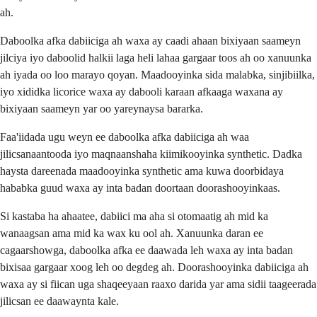
ah.
Daboolka afka dabiiciga ah waxa ay caadi ahaan bixiyaan saameyn
jilciya iyo daboolid halkii laga heli lahaa gargaar toos ah oo xanuunka
ah iyada oo loo marayo qoyan. Maadooyinka sida malabka, sinjibiilka,
iyo xididka licorice waxa ay dabooli karaan afkaaga waxana ay
bixiyaan saameyn yar oo yareynaysa bararka.
Faa'iidada ugu weyn ee daboolka afka dabiiciga ah waa
jilicsanaantooda iyo maqnaanshaha kiimikooyinka synthetic. Dadka
haysta dareenada maadooyinka synthetic ama kuwa doorbidaya
hababka guud waxa ay inta badan doortaan doorashooyinkaas.
Si kastaba ha ahaatee, dabiici ma aha si otomaatig ah mid ka
wanaagsan ama mid ka wax ku ool ah. Xanuunka daran ee
cagaarshowga, daboolka afka ee daawada leh waxa ay inta badan
bixisaa gargaar xoog leh oo degdeg ah. Doorashooyinka dabiiciga ah
waxa ay si fiican uga shaqeeyaan raaxo darida yar ama sidii taageerada
jilicsan ee daawaynta kale.