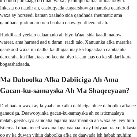
ku fidda jidhkaaga oo dhan waxa ay muujin kartaa dhibaatooyin.
Inkasta oo naadir ah, caabuqyada cagaarshowga mararka qaarkood
waxa ay horseedi karaan xaalado sida qandhada rheumatic ama
qandhada guduudan oo u baahan daawayn dheeraad ah.
Haddii aad yeelato calaamado ah biyo la'aan sida kaadi madow,
wareer, ama harraad aad u daran, raadi talo. Xanuunka afka mararka
qaarkood waxa uu dadka ka dhigaa inay ka fogaadaan cabitaanka
dareeraha ku filan, taas oo keenta biyo la'aan taas oo ka sii dari karta
bogsashadaada.
Ma Daboolka Afka Dabiiciga Ah Ama
Gacan-ku-samayska Ah Ma Shaqeeyaan?
Dad badan waxa ay la yaabaan xalka dabiiciga ah ee daboolka afka ee
ganacsiga. Daawooyinka gacan-ku-samayska ah ee isticmaalaya
malab, geedo, iyo saliidaha lagama maarmaanka ah waxa ay leeyihiin
isticmaal dhaqameed waxana laga yaabaa in ay bixiyaan raaxo, inkasta
oo ay ka duwan yihiin daboolka afka ee daawada leh habab muhiim