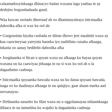
calaamadooyinkaaga dhinacyo badan waxana laga yaabaa in ay
dedejiso bogsashadaada guud.
Waa kuwan xeelado dheeraad ah oo dhammaystiraya isticmaalka
daboolka afka si wax ku ool ah:
• Gurguurinta biyaha cusbada ee diiran dhowr jeer maalintii waxa ay
kaa caawineysaa yareynta bararka iyo nadiifinta cunaha afkaaga,
inkasta oo aanay beddelin daboolka afka
• Joogitaanka si fiican u qoyan waxa uu afkaaga ku hayaa qoyan
waxana uu ka caawiyaa jirkaaga in uu si wax ku ool ah u la
dagaallamo caabuqa.
• Isticmaalka qoyaanka hawada waxa uu ku daraa qoyaan hawada,
isaga oo ka ilaalinaya afkaaga in uu qalajiyo, gaar ahaan marka aad
seexanayso.
• Helitaanka nasasho ku filan waxa uu u oggolaanayaa nidaamkaaga
difaaca in uu tamartiisa ku wajaho la dagaalanka caabuqa