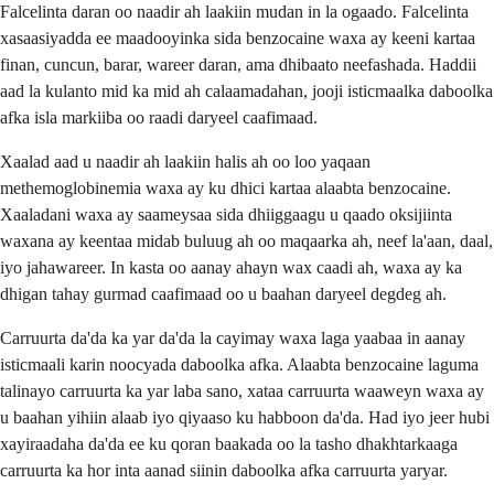
Falcelinta daran oo naadir ah laakiin mudan in la ogaado. Falcelinta
xasaasiyadda ee maadooyinka sida benzocaine waxa ay keeni kartaa
finan, cuncun, barar, wareer daran, ama dhibaato neefashada. Haddii
aad la kulanto mid ka mid ah calaamadahan, jooji isticmaalka daboolka
afka isla markiiba oo raadi daryeel caafimaad.
Xaalad aad u naadir ah laakiin halis ah oo loo yaqaan
methemoglobinemia waxa ay ku dhici kartaa alaabta benzocaine.
Xaaladani waxa ay saameysaa sida dhiiggaagu u qaado oksijiinta
waxana ay keentaa midab buluug ah oo maqaarka ah, neef la'aan, daal,
iyo jahawareer. In kasta oo aanay ahayn wax caadi ah, waxa ay ka
dhigan tahay gurmad caafimaad oo u baahan daryeel degdeg ah.
Carruurta da'da ka yar da'da la cayimay waxa laga yaabaa in aanay
isticmaali karin noocyada daboolka afka. Alaabta benzocaine laguma
talinayo carruurta ka yar laba sano, xataa carruurta waaweyn waxa ay
u baahan yihiin alaab iyo qiyaaso ku habboon da'da. Had iyo jeer hubi
xayiraadaha da'da ee ku qoran baakada oo la tasho dhakhtarkaaga
carruurta ka hor inta aanad siinin daboolka afka carruurta yaryar.