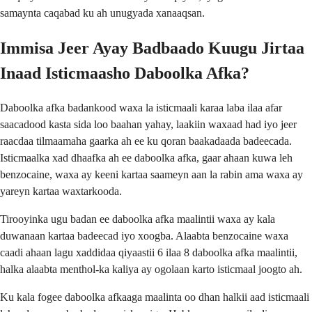
samaynta caqabad ku ah unugyada xanaaqsan.
Immisa Jeer Ayay Badbaado Kuugu Jirtaa
Inaad Isticmaasho Daboolka Afka?
Daboolka afka badankood waxa la isticmaali karaa laba ilaa afar
saacadood kasta sida loo baahan yahay, laakiin waxaad had iyo jeer
raacdaa tilmaamaha gaarka ah ee ku qoran baakadaada badeecada.
Isticmaalka xad dhaafka ah ee daboolka afka, gaar ahaan kuwa leh
benzocaine, waxa ay keeni kartaa saameyn aan la rabin ama waxa ay
yareyn kartaa waxtarkooda.
Tirooyinka ugu badan ee daboolka afka maalintii waxa ay kala
duwanaan kartaa badeecad iyo xoogba. Alaabta benzocaine waxa
caadi ahaan lagu xaddidaa qiyaastii 6 ilaa 8 daboolka afka maalintii,
halka alaabta menthol-ka kaliya ay ogolaan karto isticmaal joogto ah.
Ku kala fogee daboolka afkaaga maalinta oo dhan halkii aad isticmaali