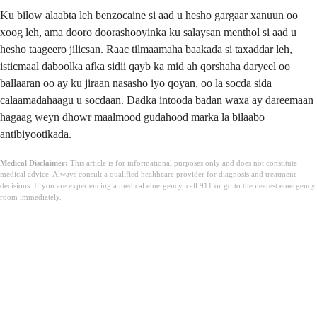
Ku bilow alaabta leh benzocaine si aad u hesho gargaar xanuun oo
xoog leh, ama dooro doorashooyinka ku salaysan menthol si aad u
hesho taageero jilicsan. Raac tilmaamaha baakada si taxaddar leh,
isticmaal daboolka afka sidii qayb ka mid ah qorshaha daryeel oo
ballaaran oo ay ku jiraan nasasho iyo qoyan, oo la socda sida
calaamadahaagu u socdaan. Dadka intooda badan waxa ay dareemaan
hagaag weyn dhowr maalmood gudahood marka la bilaabo
antibiyootikada.
Medical Disclaimer:
This article is for informational purposes only and does not constitute
medical advice. Always consult a qualified healthcare provider for diagnosis and treatment
decisions. If you are experiencing a medical emergency, call 911 or go to the nearest emergency
room immediately.