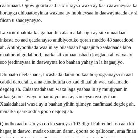
caafimaad. Ogow goorta aad la xiriirayso waxa ay kaa caawineysaa ka
hortagga dhibaatooyinka waxana ay hubineysaa in daawayntaada ay si
fiican u shaqeyneyso.
La xiriir dhakhtarkaaga haddii calaamadahaagu ay sii xumaadaan
inkasta oo aad qaadanayso antibiyootiko qoran muddo 48 saacadood
ah. Antibiyootikada waa in ay bilaabaan hagaajinta xaaladaada laba
maalmood gudahood, marka sii xumaanashada joogtada ah waxa ay
soo jeedineysaa in daawaynta loo baahan yahay in la hagaajiyo.
Dhibaato neefashada, liicashada daran oo kaa horjoogsanaysa in aad
cabtid dareeraha, ama candhuufta oo xad dhaaf ah waa calaamado
degdeg ah. Calaamadahaani waxa laga yaabaa in ay muujiyaan in
afkaaga uu si weyn u bararayo ama ay sameysmayso go'aan.
Xaaladahaasi waxa ay u baahan yihiin qiimeyn caafimaad degdeg ah,
mararka qaarkoodna goob degdeg ah.
Qandho aad u sareysa oo ka sarreysa 103 digrii Fahrenheit oo aan ku
hagaajin daawo, madax xanuun daran, qoorta oo qalloocan, ama finan