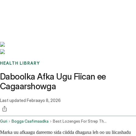
Benchmarks
Stories
FAQ
Sign up / Log in
HEALTH LIBRARY
Daboolka Afka Ugu Fiican ee
Cagaarshowga
Last updated
Febraayo 8, 2026
Guri
Bogga Caafimaadka
Best Lozenges For Strep Throat
Marka uu afkaagu dareemo sida ciidda dhagaxa leh oo uu liicashadu