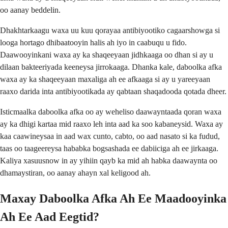
oo aanay beddelin.
Dhakhtarkaagu waxa uu kuu qorayaa antibiyootiko cagaarshowga si
looga hortago dhibaatooyin halis ah iyo in caabuqu u fido.
Daawooyinkani waxa ay ka shaqeeyaan jidhkaaga oo dhan si ay u
dilaan bakteeriyada keeneysa jirrokaaga. Dhanka kale, daboolka afka
waxa ay ka shaqeeyaan maxaliga ah ee afkaaga si ay u yareeyaan
raaxo darida inta antibiyootikada ay qabtaan shaqadooda qotada dheer.
Isticmaalka daboolka afka oo ay weheliso daawayntaada qoran waxa
ay ka dhigi kartaa mid raaxo leh inta aad ka soo kabaneysid. Waxa ay
kaa caawineysaa in aad wax cunto, cabto, oo aad nasato si ka fudud,
taas oo taageereysa hababka bogsashada ee dabiiciga ah ee jirkaaga.
Kaliya xasuusnow in ay yihiin qayb ka mid ah habka daawaynta oo
dhamaystiran, oo aanay ahayn xal keligood ah.
Maxay Daboolka Afka Ah Ee Maadooyinka
Ah Ee Aad Eegtid?