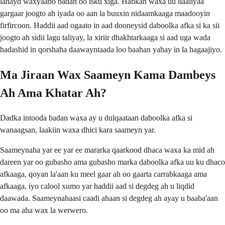
lahayd waxyaabo badan oo isku xiga. Habkan waxa uu ilaaliyaa
gargaar joogto ah iyada oo aan la buuxin nidaamkaaga maadooyin
firfircoon. Haddii aad ogaato in aad dooneysid daboolka afka si ka sii
joogto ah sidii lagu taliyay, la xiriir dhakhtarkaaga si aad uga wada
hadashid in qorshaha daawayntaada loo baahan yahay in la hagaajiyo.
Ma Jiraan Wax Saameyn Kama Dambeys
Ah Ama Khatar Ah?
Dadka intooda badan waxa ay u dulqaataan daboolka afka si
wanaagsan, laakiin waxa dhici kara saameyn yar.
Saameynaha yar ee yar ee mararka qaarkood dhaca waxa ka mid ah
dareen yar oo gubasho ama gubasho marka daboolka afka uu ku dhaco
afkaaga, qoyan la'aan ku meel gaar ah oo gaarta carrabkaaga ama
afkaaga, iyo calool xumo yar haddii aad si degdeg ah u liqdid
daawada. Saameynahaasi caadi ahaan si degdeg ah ayay u baaba'aan
oo ma aha wax la werwero.