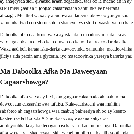
ay shaqaysaa sidii qiyaasid la'aan degaanka, taas oo la macno ah in ay
si ku meel gaar ah u joojiso calaamadaha xanuunka ee neerfaha
afkaaga. Menthol waxa ay abuureysaa dareen qabow oo yareyn kara
xanuunka iyada oo sidoo kale u shaqeynaysa sidii qiyaasid yar oo kale.
Daboolka afka qaarkood waxa ay isku dara maadooyin badan si ay
wax uga qabtaan qaybo kala duwan oo ka mid ah raaxo darida afka.
Waxa aad heli kartaa isku-darka dawooyinka xanuunka, maadooyinka
jilciya sida pectin ama glycerin, iyo maadooyinka yareeya bararka yar.
Ma Daboolka Afka Ma Daweeyaan
Cagaarshowga?
Daboolka afka waxa ay bixiyaan gargaar calaamado ah laakiin ma
daweeyaan cagaarshowga laftiisa. Kala-saaristaani waa muhiim
sababtoo ah cagaarshowga waa caabuq bakteeriya ah oo ay keento
bakteeriyada Kooxda A Streptococcus, waxana kaliya oo
antibiyootikada ay bakteeriyadaasi ka saari karaan jirkaaga. Daboolka
afka waxa ay u shaqeeyaan sidii wehel muhiim u ah antibiyootikada,