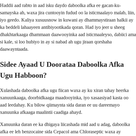
Haddii aad rabto in aad isku daydo daboolka afka ee gacan-ku-
samayska ah, waxa jira cuntooyin fudud oo la isticmaalayo malab, liin,
iyo geedo. Kaliya xusuusnow in kuwani ay dhammaystiraan halkii ay
ka beddeli lahaayeen antibiyootikada qoran. Had iyo jeer u sheeg
dhakhtarkaaga dhammaan daawooyinka aad isticmaaleyso, dabiici ama
si kale, si loo hubiyo in ay si nabad ah ugu jiraan qorshaha
daawayntaada.
Sidee Ayaad U Doorataa Daboolka Afka
Ugu Habboon?
Xulashada daboolka afka ugu fiican waxa ay ku xiran tahay heerka
xanuunkaaga, doorbidkaaga maadooyinka, iyo xasaasiyad kasta oo
aad leedahay. Ku bilow qiimaynta sida daran ee uu dareemayo
xanuunka afkaaga maalintii caadiga ahayd.
Xanuunka daran ee ka dhigaya liicashada mid aad u adag, daboolka
afka ee leh benzocaine sida Cepacol ama Chloraseptic waxa ay