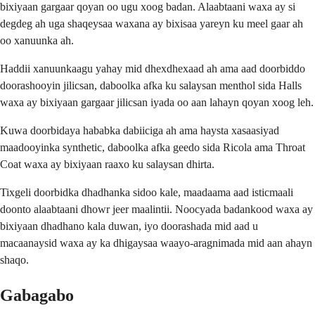
bixiyaan gargaar qoyan oo ugu xoog badan. Alaabtaani waxa ay si
degdeg ah uga shaqeysaa waxana ay bixisaa yareyn ku meel gaar ah
oo xanuunka ah.
Haddii xanuunkaagu yahay mid dhexdhexaad ah ama aad doorbiddo
doorashooyin jilicsan, daboolka afka ku salaysan menthol sida Halls
waxa ay bixiyaan gargaar jilicsan iyada oo aan lahayn qoyan xoog leh.
Kuwa doorbidaya hababka dabiiciga ah ama haysta xasaasiyad
maadooyinka synthetic, daboolka afka geedo sida Ricola ama Throat
Coat waxa ay bixiyaan raaxo ku salaysan dhirta.
Tixgeli doorbidka dhadhanka sidoo kale, maadaama aad isticmaali
doonto alaabtaani dhowr jeer maalintii. Noocyada badankood waxa ay
bixiyaan dhadhano kala duwan, iyo doorashada mid aad u
macaanaysid waxa ay ka dhigaysaa waayo-aragnimada mid aan ahayn
shaqo.
Gabagabo