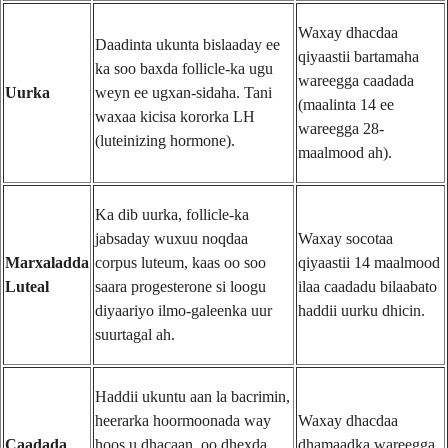
Waxay dhacdaa
Daadinta ukunta bislaaday ee
qiyaastii bartamaha
ka soo baxda follicle-ka ugu
wareegga caadada
Uurka
weyn ee ugxan-sidaha. Tani
(maalinta 14 ee
waxaa kicisa kororka LH
wareegga 28-
(luteinizing hormone).
maalmood ah).
Ka dib uurka, follicle-ka
jabsaday wuxuu noqdaa
Waxay socotaa
Marxaladda
corpus luteum, kaas oo soo
qiyaastii 14 maalmood
Luteal
saara progesterone si loogu
ilaa caadadu bilaabato
diyaariyo ilmo-galeenka uur
haddii uurku dhicin.
suurtagal ah.
Haddii ukuntu aan la bacrimin,
heerarka hoormoonada way
Waxay dhacdaa
Caadada
hoos u dhacaan, oo dhexda
dhamaadka wareegga