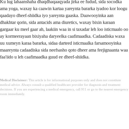
Ku lug lahaanshaha dhaqdhaqaaqyada jirka ee fudud, sida socodka
ama yoga, waxay ka caawin kartaa yareynta bararka iyadoo kor loogu
qaadayo dheef-shiidka iyo yareynta gaaska. Daawooyinka aan
dhakhtar qorin, sida antacids ama diuretics, waxay bixin karaan
gargaar ku meel gaar ah, laakiin waa in si taxadar leh loo isticmaalo oo
ay kormeerayaan bixiyaha daryeelka caafimaadka. Cadaadiska waxa
uu xumeyn karaa bararka, sidaa darteed isticmaalka farsamooyinka
maareynta cadaadiska sida neefsasho qoto dheer ama feejignaanta waa
faa'iido u leh caafimaadka guud ee dheef-shiidka.
Medical Disclaimer:
This article is for informational purposes only and does not constitute
medical advice. Always consult a qualified healthcare provider for diagnosis and treatment
decisions. If you are experiencing a medical emergency, call 911 or go to the nearest emergency
room immediately.