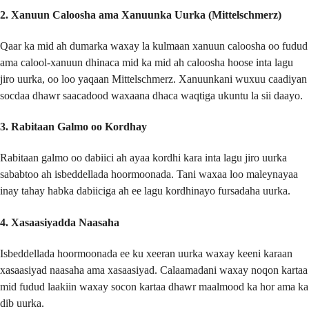
2. Xanuun Caloosha ama Xanuunka Uurka (Mittelschmerz)
Qaar ka mid ah dumarka waxay la kulmaan xanuun caloosha oo fudud
ama calool-xanuun dhinaca mid ka mid ah caloosha hoose inta lagu
jiro uurka, oo loo yaqaan Mittelschmerz. Xanuunkani wuxuu caadiyan
socdaa dhawr saacadood waxaana dhaca waqtiga ukuntu la sii daayo.
3. Rabitaan Galmo oo Kordhay
Rabitaan galmo oo dabiici ah ayaa kordhi kara inta lagu jiro uurka
sababtoo ah isbeddellada hoormoonada. Tani waxaa loo maleynayaa
inay tahay habka dabiiciga ah ee lagu kordhinayo fursadaha uurka.
4. Xasaasiyadda Naasaha
Isbeddellada hoormoonada ee ku xeeran uurka waxay keeni karaan
xasaasiyad naasaha ama xasaasiyad. Calaamadani waxay noqon kartaa
mid fudud laakiin waxay socon kartaa dhawr maalmood ka hor ama ka
dib uurka.