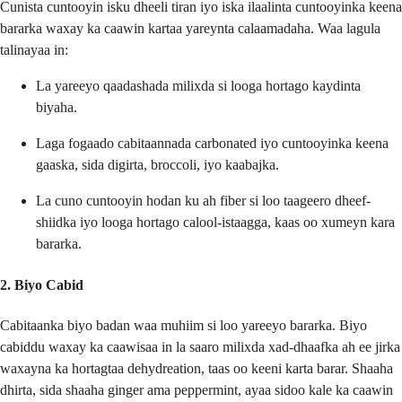
Cunista cuntooyin isku dheeli tiran iyo iska ilaalinta cuntooyinka keena
bararka waxay ka caawin kartaa yareynta calaamadaha. Waa lagula
talinayaa in:
La yareeyo qaadashada milixda si looga hortago kaydinta
biyaha.
Laga fogaado cabitaannada carbonated iyo cuntooyinka keena
gaaska, sida digirta, broccoli, iyo kaabajka.
La cuno cuntooyin hodan ku ah fiber si loo taageero dheef-
shiidka iyo looga hortago calool-istaagga, kaas oo xumeyn kara
bararka.
2. Biyo Cabid
Cabitaanka biyo badan waa muhiim si loo yareeyo bararka. Biyo
cabiddu waxay ka caawisaa in la saaro milixda xad-dhaafka ah ee jirka
waxayna ka hortagtaa dehydreation, taas oo keeni karta barar. Shaaha
dhirta, sida shaaha ginger ama peppermint, ayaa sidoo kale ka caawin