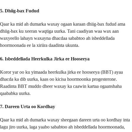
5. Dhiig-bax Fudud
Qaar ka mid ah dumarka waxay ogaan karaan dhiig-bax fudud ama
dhiig-bax ku xeeran waqtiga uurka. Tani caadiyan waa wax aan
waxyeello lahayn waxayna dhacdaa sababtoo ah isbeddellada
hoormoonada ee la xiriira daadinta ukunta.
6. Isbeddellada Heerkulka Jirka ee Hooseeya
Koror yar oo ku yimaada heerkulka jirka ee hooseeya (BBT) ayaa
dhacda ka dib uurka, kaas oo kicisa hoormoonka progesterone.
Raadinta BBT muddo dheer waxay ka caawin kartaa ogaanshaha
qaababka uurka.
7. Dareen Urta oo Kordhay
Qaar ka mid ah dumarka waxay sheegaan dareen urta oo kordhay inta
lagu jiro uurka, laga yaabo sababtoo ah isbeddellada hoormoonada,