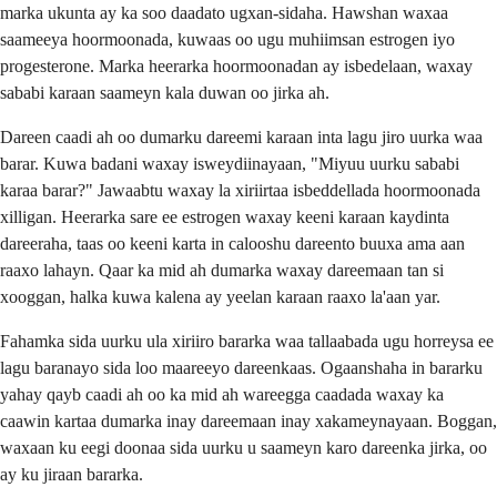
marka ukunta ay ka soo daadato ugxan-sidaha. Hawshan waxaa
saameeya hoormoonada, kuwaas oo ugu muhiimsan estrogen iyo
progesterone. Marka heerarka hoormoonadan ay isbedelaan, waxay
sababi karaan saameyn kala duwan oo jirka ah.
Dareen caadi ah oo dumarku dareemi karaan inta lagu jiro uurka waa
barar. Kuwa badani waxay isweydiinayaan, "Miyuu uurku sababi
karaa barar?" Jawaabtu waxay la xiriirtaa isbeddellada hoormoonada
xilligan. Heerarka sare ee estrogen waxay keeni karaan kaydinta
dareeraha, taas oo keeni karta in calooshu dareento buuxa ama aan
raaxo lahayn. Qaar ka mid ah dumarka waxay dareemaan tan si
xooggan, halka kuwa kalena ay yeelan karaan raaxo la'aan yar.
Fahamka sida uurku ula xiriiro bararka waa tallaabada ugu horreysa ee
lagu baranayo sida loo maareeyo dareenkaas. Ogaanshaha in bararku
yahay qayb caadi ah oo ka mid ah wareegga caadada waxay ka
caawin kartaa dumarka inay dareemaan inay xakameynayaan. Boggan,
waxaan ku eegi doonaa sida uurku u saameyn karo dareenka jirka, oo
ay ku jiraan bararka.