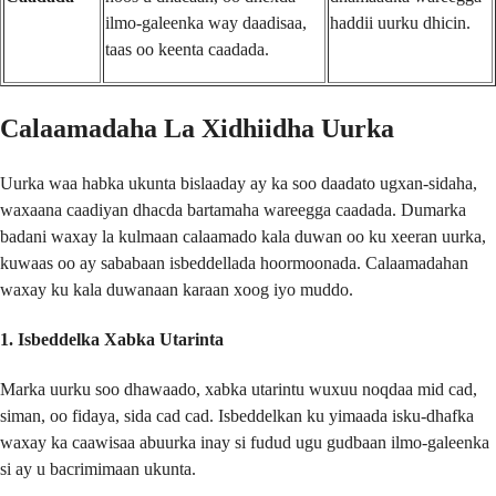
ilmo-galeenka way daadisaa,
haddii uurku dhicin.
taas oo keenta caadada.
Calaamadaha La Xidhiidha Uurka
Uurka waa habka ukunta bislaaday ay ka soo daadato ugxan-sidaha,
waxaana caadiyan dhacda bartamaha wareegga caadada. Dumarka
badani waxay la kulmaan calaamado kala duwan oo ku xeeran uurka,
kuwaas oo ay sababaan isbeddellada hoormoonada. Calaamadahan
waxay ku kala duwanaan karaan xoog iyo muddo.
1. Isbeddelka Xabka Utarinta
Marka uurku soo dhawaado, xabka utarintu wuxuu noqdaa mid cad,
siman, oo fidaya, sida cad cad. Isbeddelkan ku yimaada isku-dhafka
waxay ka caawisaa abuurka inay si fudud ugu gudbaan ilmo-galeenka
si ay u bacrimimaan ukunta.