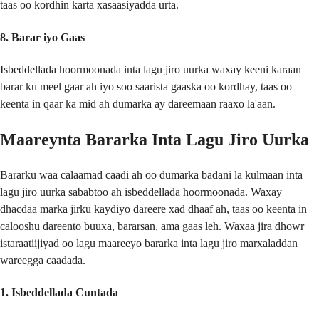
taas oo kordhin karta xasaasiyadda urta.
8. Barar iyo Gaas
Isbeddellada hoormoonada inta lagu jiro uurka waxay keeni karaan
barar ku meel gaar ah iyo soo saarista gaaska oo kordhay, taas oo
keenta in qaar ka mid ah dumarka ay dareemaan raaxo la'aan.
Maareynta Bararka Inta Lagu Jiro Uurka
Bararku waa calaamad caadi ah oo dumarka badani la kulmaan inta
lagu jiro uurka sababtoo ah isbeddellada hoormoonada. Waxay
dhacdaa marka jirku kaydiyo dareere xad dhaaf ah, taas oo keenta in
calooshu dareento buuxa, bararsan, ama gaas leh. Waxaa jira dhowr
istaraatiijiyad oo lagu maareeyo bararka inta lagu jiro marxaladdan
wareegga caadada.
1. Isbeddellada Cuntada