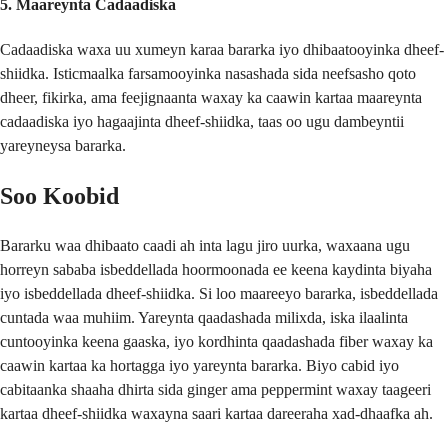
5. Maareynta Cadaadiska
Cadaadiska waxa uu xumeyn karaa bararka iyo dhibaatooyinka dheef-
shiidka. Isticmaalka farsamooyinka nasashada sida neefsasho qoto
dheer, fikirka, ama feejignaanta waxay ka caawin kartaa maareynta
cadaadiska iyo hagaajinta dheef-shiidka, taas oo ugu dambeyntii
yareyneysa bararka.
Soo Koobid
Bararku waa dhibaato caadi ah inta lagu jiro uurka, waxaana ugu
horreyn sababa isbeddellada hoormoonada ee keena kaydinta biyaha
iyo isbeddellada dheef-shiidka. Si loo maareeyo bararka, isbeddellada
cuntada waa muhiim. Yareynta qaadashada milixda, iska ilaalinta
cuntooyinka keena gaaska, iyo kordhinta qaadashada fiber waxay ka
caawin kartaa ka hortagga iyo yareynta bararka. Biyo cabid iyo
cabitaanka shaaha dhirta sida ginger ama peppermint waxay taageeri
kartaa dheef-shiidka waxayna saari kartaa dareeraha xad-dhaafka ah.