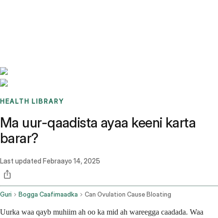
Benchmarks
Stories
FAQ
Sign up / Log in
HEALTH LIBRARY
Ma uur-qaadista ayaa keeni karta
barar?
Last updated
Febraayo 14, 2025
Guri
Bogga Caafimaadka
Can Ovulation Cause Bloating
Uurka waa qayb muhiim ah oo ka mid ah wareegga caadada. Waa