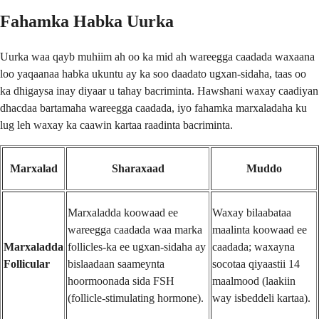
Fahamka Habka Uurka
Uurka waa qayb muhiim ah oo ka mid ah wareegga caadada waxaana
loo yaqaanaa habka ukuntu ay ka soo daadato ugxan-sidaha, taas oo
ka dhigaysa inay diyaar u tahay bacriminta. Hawshani waxay caadiyan
dhacdaa bartamaha wareegga caadada, iyo fahamka marxaladaha ku
lug leh waxay ka caawin kartaa raadinta bacriminta.
Marxalad
Sharaxaad
Muddo
Marxaladda koowaad ee
Waxay bilaabataa
wareegga caadada waa marka
maalinta koowaad ee
Marxaladda
follicles-ka ee ugxan-sidaha ay
caadada; waxayna
Follicular
bislaadaan saameynta
socotaa qiyaastii 14
hoormoonada sida FSH
maalmood (laakiin
(follicle-stimulating hormone).
way isbeddeli kartaa).