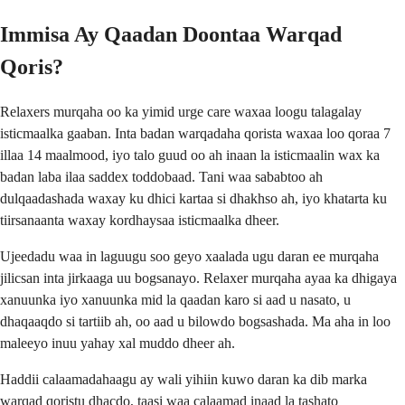
Immisa Ay Qaadan Doontaa Warqad
Qoris?
Relaxers murqaha oo ka yimid urge care waxaa loogu talagalay
isticmaalka gaaban. Inta badan warqadaha qorista waxaa loo qoraa 7
illaa 14 maalmood, iyo talo guud oo ah inaan la isticmaalin wax ka
badan laba ilaa saddex toddobaad. Tani waa sababtoo ah
dulqaadashada waxay ku dhici kartaa si dhakhso ah, iyo khatarta ku
tiirsanaanta waxay kordhaysaa isticmaalka dheer.
Ujeedadu waa in laguugu soo geyo xaalada ugu daran ee murqaha
jilicsan inta jirkaaga uu bogsanayo. Relaxer murqaha ayaa ka dhigaya
xanuunka iyo xanuunka mid la qaadan karo si aad u nasato, u
dhaqaaqdo si tartiib ah, oo aad u bilowdo bogsashada. Ma aha in loo
maleeyo inuu yahay xal muddo dheer ah.
Haddii calaamadahaagu ay wali yihiin kuwo daran ka dib marka
warqad qoristu dhacdo, taasi waa calaamad inaad la tashato