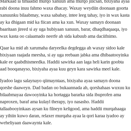
Markaad la timaadid murqo xanuun ama murqo jilicsan, bixiyaha ayaa
rabi doona inuu fahmo waxa dhacay. Waxay weydiin doonaan goorta
xanuunku bilaabmay, waxa sababay, intee leeg tahay, iyo in wax kasta
ay ka dhigaan mid ka fiican ama ka xun. Waxay samayn doonaan
baaritaan jireed si ay uga hubiyaan xanuun, barar, dhaqdhaqaaqa, iyo
wax kasta oo calaamado neerfe ah sida kabuub ama daciifnimo.
Qaar ka mid ah xarumaha daryeelka degdegga ah waxay sidoo kale
bixiyaan raajada meesha, si ay uga reebaan jabka ama dhibaatooyinka
kale ee qaabdhismeedka. Haddii sawirka aan laga heli karin goobta
aad booqanayso, bixiyaha ayaa kuu geyn kara sawirka meel kale.
Iyadoo lagu salaynayo qiimayntaas, bixiyaha ayaa samayn doona
qorshe daaweyn. Dad badan oo bukaannada ah, qorshahaas wuxuu ku
bilaabmayaa dawooyinka ka hortagga bararka sida ibuprofen ama
naproxen, baraf ama kulayl therapy, iyo nasasho. Haddii
tallaabooyinkaas aysan ku filneyn keligood, ama haddii murqahaaga
ay yihiin kuwo daran, relaxer murqaha ayaa la qori karaa iyadoo ay
weheliyaan daawaynta kale.