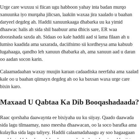
Urge care wuxuu si fiican ugu habboon yahay inta badan murqo
xanuunka iyo murqaha jilicsan, laakiin waxaa jira xaalado u baahan
daryeel degdeg ah. Haddii xanuunkaaga dhabarka uu ka yimid
dhaawac halis ah sida shil baabuur ama dhicis sare, ER waa
doorashada saxda ah. Sidaas oo kale haddii aad si lama filaan ah u
lumiso kaadida ama saxarada, daciifnimo sii kordheysa ama kabuub
lugahaaga, qandho leh xanuun dhabarka ah, ama xanuun aad u daran
oo aadan socon karin.
Calaamadaahan waxay muujin karaan cadaadiska neerfaha ama xaalad
kale oo u baahan qiimayn degdeg ah oo ka baxsan waxa urge care
bixin karo.
Maxaad U Qabtaa Ka Dib Booqashadaada?
Raac qorshaha daawaynta ee bixiyaha uu ku siiyay. Qaado daawada
sida lagu tilmaamay, naso meesha dhaawacan, oo la soco barafka ama
kulaylka sida lagu taliyey. Haddii calaamadahaagu ay soo hagaagaan