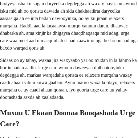
bixiyeyaasha ku sugan daryeelka degdegga ah waxay haystaan ​​awood
isku mid ah oo qorista dawada ah sida dhakhaatiirta daryeelka
aasaasiga ah ee inta badan dawooyinka, oo ay ku jiraan relaxers
murqaha. Haddii aad la tacaalayso murqo xanuun daran, dhaawac
dhabarka ah, ama xinjir ka dhigaysa dhaqdhaqaaqa mid adag, urge
care waa meel aad u macquul ah si aad caawimo uga hesho oo aad uga
baxdo warqad qoris ah.
Sidaas oo ay tahay, waxaa jira waxyaabo yar oo mudan in la fahmo ka
hor intaadan aadin. Urge care wuxuu daweeyaa dhibaatooyinka
degdegga ah, markaa warqadaha qorista ee relaxers murqaha waxay
caadi ahaan yihiin kuwa gaaban. Aynu marno waxa la filayo, relaxers
murqaha ee ay caadi ahaan qoraan, iyo goorta urge care uu yahay
doorashada saxda ah xaaladaada.
Muxuu U Ekaan Doonaa Booqashada Urge
Care?