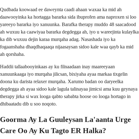
Qudbada koowaad ee daweynta caadi ahaan waxaa ka mid ah
daawooyinka ka hortagga bararka sida ibuprofen ama naproxen si loo
yareeyo bararka iyo xanuunka. Barafka therapy muddo 48 saacadood
ah wuxuu ka caawiyaa bararka degdegga ah, iyo u wareejinta kulaylka
ka dib wuxuu dejin karaa murqaha adag. Nasashada iyo ka
fogaanshaha dhaqdhaqaaqa nijaasaysan sidoo kale waa qayb ka mid
ah qorshaha.
Haddii tallaabooyinkaas ay ku filnaadaan inay maareeyaan
xanuunkaaga iyo murqaha jilicsan, bixiyaha ayaa markaa tixgelin
doona ku darista relaxer murqaha. Xarumo badan oo daryeelka
degdegga ah ayaa sidoo kale lagula talinayaa jimicsi ama kuu geynaya
therapy jirka si wax looga qabto sababta hoose oo looga hortago in
dhibaatadu dib u soo noqoto.
Goorma Ay La Guuleysan La'aanta Urge
Care Oo Ay Ku Tagto ER Halka?