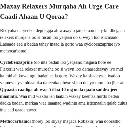
Maxay Relaxers Murqaha Ah Urge Care
Caadi Ahaan U Qoraa?
Bixiyaha daryeelka degdegga ah waxay u janjeeraan inay ku dhegaan
relaxers murqaha oo si fiican loo yaqaan oo si weyn loo isticmaalo.
Labaada aad u badan tahay inaad la qorto waa cyclobenzaprine iyo
methocarbamol.
Cyclobenzaprine
(oo inta badan loo yaqaano magaca hore ee
Flexeril) waa relaxer murqaha oo si weyn loo daraasadeeyay iyo mid
ka mid ah kuwa ugu badan ee la qoro. Waxay ka shaqeysaa iyadoo
saameynaysa nidaamka dareenka dhexe si loo dejiyo murqaha jilicsan.
Qiyaasta caadiga ah waa
5 illaa 10 mg oo la qaato saddex jeer
maalintii
.
Waa mid waxtar leh laakiin waxay keentaa hurdo badan
dadka badan, markaa waa inaanad wadinin ama isticmaalin qalab culus
inta aad qaadanayso.
Methocarbamol
(horey loo siiyay magaca Robaxin) waa doorasho