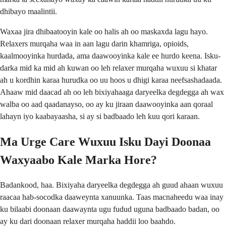
dhibayo maalintii.
Waxaa jira dhibaatooyin kale oo halis ah oo maskaxda lagu hayo.
Relaxers murqaha waa in aan lagu darin khamriga, opioids,
kaalmooyinka hurdada, ama daawooyinka kale ee hurdo keena. Isku-
darka mid ka mid ah kuwan oo leh relaxer murqaha wuxuu si khatar
ah u kordhin karaa hurudka oo uu hoos u dhigi karaa neefsashadaada.
Ahaaw mid daacad ah oo leh bixiyahaaga daryeelka degdegga ah wax
walba oo aad qaadanayso, oo ay ku jiraan daawooyinka aan qoraal
lahayn iyo kaabayaasha, si ay si badbaado leh kuu qori karaan.
Ma Urge Care Wuxuu Isku Dayi Doonaa
Waxyaabo Kale Marka Hore?
Badankood, haa. Bixiyaha daryeelka degdegga ah guud ahaan wuxuu
raacaa hab-socodka daaweynta xanuunka. Taas macnaheedu waa inay
ku bilaabi doonaan daawaynta ugu fudud uguna badbaado badan, oo
ay ku dari doonaan relaxer murqaha haddii loo baahdo.