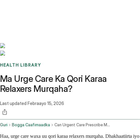
Benchmarks
Stories
FAQ
Sign up / Log in
HEALTH LIBRARY
Ma Urge Care Ka Qori Karaa
Relaxers Murqaha?
Last updated
Febraayo 15, 2026
Guri
Bogga Caafimaadka
Can Urgent Care Prescribe Muscle Relaxers
Haa, urge care waxa uu qori karaa relaxers murqaha. Dhakhaatiirta iyo