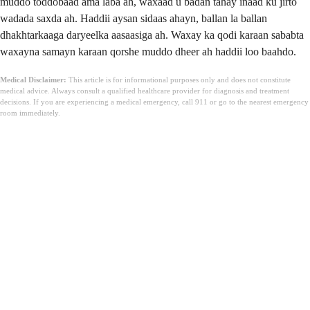
muddo toddobaad ama laba ah, waxaad u badan tahay inaad ku jirto
wadada saxda ah. Haddii aysan sidaas ahayn, ballan la ballan
dhakhtarkaaga daryeelka aasaasiga ah. Waxay ka qodi karaan sababta
waxayna samayn karaan qorshe muddo dheer ah haddii loo baahdo.
Medical Disclaimer:
This article is for informational purposes only and does not constitute
medical advice. Always consult a qualified healthcare provider for diagnosis and treatment
decisions. If you are experiencing a medical emergency, call 911 or go to the nearest emergency
room immediately.