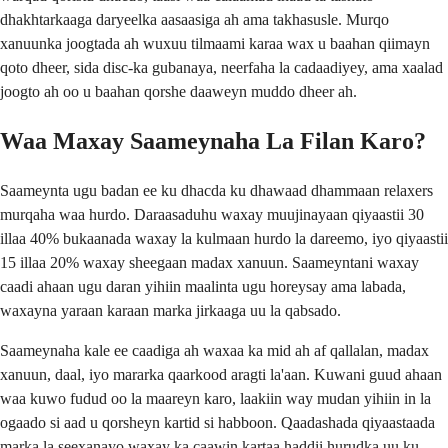
dhakhtarkaaga daryeelka aasaasiga ah ama takhasusle. Murqo
xanuunka joogtada ah wuxuu tilmaami karaa wax u baahan qiimayn
qoto dheer, sida disc-ka gubanaya, neerfaha la cadaadiyey, ama xaalad
joogto ah oo u baahan qorshe daaweyn muddo dheer ah.
Waa Maxay Saameynaha La Filan Karo?
Saameynta ugu badan ee ku dhacda ku dhawaad ​​dhammaan relaxers
murqaha waa hurdo. Daraasaduhu waxay muujinayaan qiyaastii 30
illaa 40% bukaanada waxay la kulmaan hurdo la dareemo, iyo qiyaastii
15 illaa 20% waxay sheegaan madax xanuun. Saameyntani waxay
caadi ahaan ugu daran yihiin maalinta ugu horeysay ama labada,
waxayna yaraan karaan marka jirkaaga uu la qabsado.
Saameynaha kale ee caadiga ah waxaa ka mid ah af qallalan, madax
xanuun, daal, iyo mararka qaarkood aragti la'aan. Kuwani guud ahaan
waa kuwo fudud oo la maareyn karo, laakiin way mudan yihiin in la
ogaado si aad u qorsheyn kartid si habboon. Qaadashada qiyaastaada
marka la seexanayo waxay ka caawin kartaa haddii hurudka uu ku