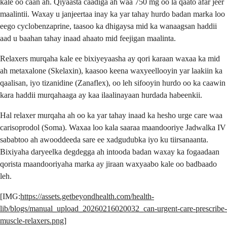
kale oo caan ah. Qiyaasta caadiga ah waa 750 mg oo la qaato afar jeer
maalintii. Waxay u janjeertaa inay ka yar tahay hurdo badan marka loo
eego cyclobenzaprine, taasoo ka dhigaysa mid ka wanaagsan haddii
aad u baahan tahay inaad ahaato mid feejigan maalinta.
Relaxers murqaha kale ee bixiyeyaasha ay qori karaan waxaa ka mid
ah metaxalone (Skelaxin), kaasoo keena waxyeellooyin yar laakiin ka
qaalisan, iyo tizanidine (Zanaflex), oo leh sifooyin hurdo oo ka caawin
kara haddii murqahaaga ay kaa ilaalinayaan hurdada habeenkii.
Hal relaxer murqaha ah oo ka yar tahay inaad ka hesho urge care waa
carisoprodol (Soma). Waxaa loo kala saaraa maandooriye Jadwalka IV
sababtoo ah awooddeeda sare ee xadgudubka iyo ku tiirsanaanta.
Bixiyaha daryeelka degdegga ah intooda badan waxay ka fogaadaan
qorista maandooriyaha marka ay jiraan waxyaabo kale oo badbaado
leh.
[IMG:
https://assets.getbeyondhealth.com/health-
lib/blogs/manual_upload_20260216020032_can-urgent-care-prescribe-
muscle-relaxers.png
]