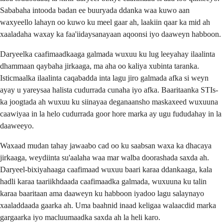
Sababaha intooda badan ee buuryada ddanka waa kuwo aan
waxyeello lahayn oo kuwo ku meel gaar ah, laakiin qaar ka mid ah
xaaladaha waxay ka faa'iidaysanayaan aqoonsi iyo daaweyn habboon.
Daryeelka caafimaadkaaga galmada wuxuu ku lug leeyahay ilaalinta
dhammaan qaybaha jirkaaga, ma aha oo kaliya xubinta taranka.
Isticmaalka ilaalinta caqabadda inta lagu jiro galmada afka si weyn
ayay u yareysaa halista cudurrada cunaha iyo afka. Baaritaanka STIs-
ka joogtada ah wuxuu ku siinayaa deganaansho maskaxeed wuxuuna
caawiyaa in la helo cudurrada goor hore marka ay ugu fududahay in la
daaweeyo.
Waxaad mudan tahay jawaabo cad oo ku saabsan waxa ka dhacaya
jirkaaga, weydiinta su'aalaha waa mar walba doorashada saxda ah.
Daryeel-bixiyahaaga caafimaad wuxuu baari karaa ddankaaga, kala
hadli karaa taariikhdaada caafimaadka galmada, wuxuuna ku talin
karaa baaritaan ama daaweyn ku habboon iyadoo lagu salaynayo
xaaladdaada gaarka ah. Uma baahnid inaad keligaa walaacdid marka
gargaarka iyo macluumaadka saxda ah la heli karo.