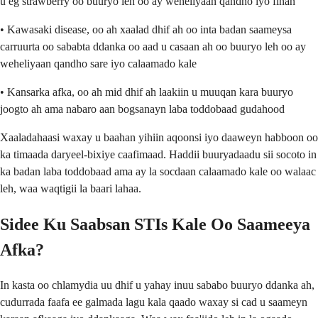
u eg strawberry oo buuryo leh oo ay weheliyaan qandho iyo finan
• Kawasaki disease, oo ah xaalad dhif ah oo inta badan saameysa
carruurta oo sababta ddanka oo aad u casaan ah oo buuryo leh oo ay
weheliyaan qandho sare iyo calaamado kale
• Kansarka afka, oo ah mid dhif ah laakiin u muuqan kara buuryo
joogto ah ama nabaro aan bogsanayn laba toddobaad gudahood
Xaaladahaasi waxay u baahan yihiin aqoonsi iyo daaweyn habboon oo
ka timaada daryeel-bixiye caafimaad. Haddii buuryadaadu sii socoto in
ka badan laba toddobaad ama ay la socdaan calaamado kale oo walaac
leh, waa waqtigii la baari lahaa.
Sidee Ku Saabsan STIs Kale Oo Saameeya
Afka?
In kasta oo chlamydia uu dhif u yahay inuu sababo buuryo ddanka ah,
cudurrada faafa ee galmada lagu kala qaado waxay si cad u saameyn