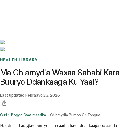
Benchmarks
Stories
FAQ
Sign up / Log in
HEALTH LIBRARY
Ma Chlamydia Waxaa Sababi Kara
Buuryo Ddankaaga Ku Yaal?
Last updated
Febraayo 23, 2026
Guri
Bogga Caafimaadka
Chlamydia Bumps On Tongue
Haddii aad aragtay buuryo aan caadi ahayn ddankaaga oo aad la