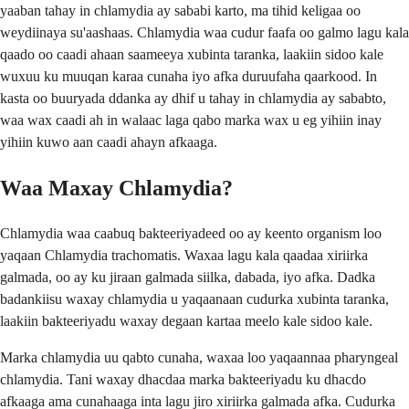
yaaban tahay in chlamydia ay sababi karto, ma tihid keligaa oo
weydiinaya su'aashaas. Chlamydia waa cudur faafa oo galmo lagu kala
qaado oo caadi ahaan saameeya xubinta taranka, laakiin sidoo kale
wuxuu ku muuqan karaa cunaha iyo afka duruufaha qaarkood. In
kasta oo buuryada ddanka ay dhif u tahay in chlamydia ay sababto,
waa wax caadi ah in walaac laga qabo marka wax u eg yihiin inay
yihiin kuwo aan caadi ahayn afkaaga.
Waa Maxay Chlamydia?
Chlamydia waa caabuq bakteeriyadeed oo ay keento organism loo
yaqaan Chlamydia trachomatis. Waxaa lagu kala qaadaa xiriirka
galmada, oo ay ku jiraan galmada siilka, dabada, iyo afka. Dadka
badankiisu waxay chlamydia u yaqaanaan cudurka xubinta taranka,
laakiin bakteeriyadu waxay degaan kartaa meelo kale sidoo kale.
Marka chlamydia uu qabto cunaha, waxaa loo yaqaannaa pharyngeal
chlamydia. Tani waxay dhacdaa marka bakteeriyadu ku dhacdo
afkaaga ama cunahaaga inta lagu jiro xiriirka galmada afka. Cudurka