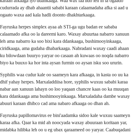
karaan afkaaga iyo ddankaaga. Waa wax faa'iido leh in la ogaado
cudurrada ay dhab ahaantii sababi karaan calaamadaha afka si aad u
ogaato waxa aad kala hadli doonto dhakhtarkaaga.
Fayruska herpes simplex ayaa ah STI-ga ugu badan ee sababa
calaamado afka oo la dareemi karo. Waxay abuurtaa nabarro xanuun
leh ama nabarro ka soo bixi kara ddankaaga, bushimooyinkaaga,
ciridkaaga, ama gudaha dhabarkaaga. Nabradani waxay caadi ahaan
ku bilowdaan buuryo yaryar oo casaan ah kuwaas oo noqda nabarro
biyo ka buuxo ka hor inta aysan furmin oo aysan isku soo ururin.
Syphilis waa cudur kale oo saameyn kara afkaaga, in kasta oo uu ka
dhif yahay herpes. Marxaladdiisa hore, syphilis wuxuu sababi karaa
nabar aan xanuun lahayn oo loo yaqaan chancre kaas oo ka muuqan
kara ddankaaga ama bushimooyinkaaga. Marxaladaha dambe waxay
abuuri karaan dhibco cad ama nabaro afkaaga oo dhan ah.
Fayruska papillomavirus ee bini'aadamka sidoo kale wuxuu saameyn
karaa afka. Qaar ka mid ah noocyada waxay abuuraan koritaan yar,
midabka hilibka leh oo u eg ubax qaraameed oo yaryar. Caabuqadani