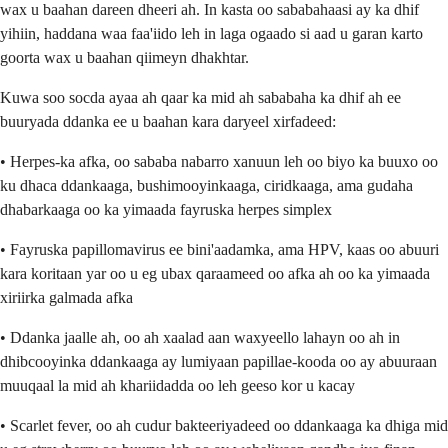
wax u baahan dareen dheeri ah. In kasta oo sababahaasi ay ka dhif
yihiin, haddana waa faa'iido leh in laga ogaado si aad u garan karto
goorta wax u baahan qiimeyn dhakhtar.
Kuwa soo socda ayaa ah qaar ka mid ah sababaha ka dhif ah ee
buuryada ddanka ee u baahan kara daryeel xirfadeed:
• Herpes-ka afka, oo sababa nabarro xanuun leh oo biyo ka buuxo oo
ku dhaca ddankaaga, bushimooyinkaaga, ciridkaaga, ama gudaha
dhabarkaaga oo ka yimaada fayruska herpes simplex
• Fayruska papillomavirus ee bini'aadamka, ama HPV, kaas oo abuuri
kara koritaan yar oo u eg ubax qaraameed oo afka ah oo ka yimaada
xiriirka galmada afka
• Ddanka jaalle ah, oo ah xaalad aan waxyeello lahayn oo ah in
dhibcooyinka ddankaaga ay lumiyaan papillae-kooda oo ay abuuraan
muuqaal la mid ah khariidadda oo leh geeso kor u kacay
• Scarlet fever, oo ah cudur bakteeriyadeed oo ddankaaga ka dhiga mid