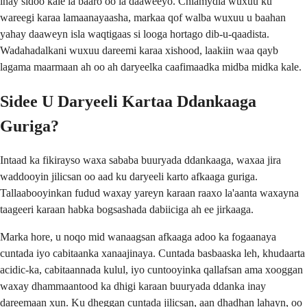
inay sidoo kale la baaro oo la daaweeyo. Chlamydia wuxuu ku
wareegi karaa lamaanayaasha, markaa qof walba wuxuu u baahan
yahay daaweyn isla waqtigaas si looga hortago dib-u-qaadista.
Wadahadalkani wuxuu dareemi karaa xishood, laakiin waa qayb
lagama maarmaan ah oo ah daryeelka caafimaadka midba midka kale.
Sidee U Daryeeli Kartaa Ddankaaga
Guriga?
Intaad ka fikirayso waxa sababa buuryada ddankaaga, waxaa jira
waddooyin jilicsan oo aad ku daryeeli karto afkaaga guriga.
Tallaabooyinkan fudud waxay yareyn karaan raaxo la'aanta waxayna
taageeri karaan habka bogsashada dabiiciga ah ee jirkaaga.
Marka hore, u noqo mid wanaagsan afkaaga adoo ka fogaanaya
cuntada iyo cabitaanka xanaajinaya. Cuntada basbaaska leh, khudaarta
acidic-ka, cabitaannada kulul, iyo cuntooyinka qallafsan ama xooggan
waxay dhammaantood ka dhigi karaan buuryada ddanka inay
dareemaan xun. Ku dheggan cuntada jilicsan, aan dhadhan lahayn, oo