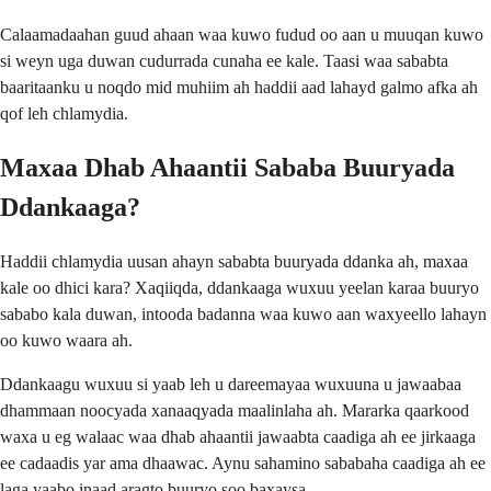
Calaamadaahan guud ahaan waa kuwo fudud oo aan u muuqan kuwo
si weyn uga duwan cudurrada cunaha ee kale. Taasi waa sababta
baaritaanku u noqdo mid muhiim ah haddii aad lahayd galmo afka ah
qof leh chlamydia.
Maxaa Dhab Ahaantii Sababa Buuryada
Ddankaaga?
Haddii chlamydia uusan ahayn sababta buuryada ddanka ah, maxaa
kale oo dhici kara? Xaqiiqda, ddankaaga wuxuu yeelan karaa buuryo
sababo kala duwan, intooda badanna waa kuwo aan waxyeello lahayn
oo kuwo waara ah.
Ddankaagu wuxuu si yaab leh u dareemayaa wuxuuna u jawaabaa
dhammaan noocyada xanaaqyada maalinlaha ah. Mararka qaarkood
waxa u eg walaac waa dhab ahaantii jawaabta caadiga ah ee jirkaaga
ee cadaadis yar ama dhaawac. Aynu sahamino sababaha caadiga ah ee
laga yaabo inaad aragto buuryo soo baxaysa.