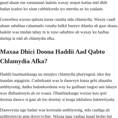
guud ahaan ma xanuunaan laakiin waxay noqon kartaa mid dhib
badan iyadoo ku xiran cabbirkooda iyo meesha ay ku yaalaan.
Gonorrhea wuxuu qabsan karaa cunaha sida chlamydia. Waxay caadi
ahaan sababtaa calaamado cunaha halkii buuryo ddanka ah gaar ahaan,
laakiin waa mudan tahay in la xuso sababtoo ah waxay ku faaftaa
dariiqa la mid ah chlamydia afka.
Maxaa Dhici Doona Haddii Aad Qabto
Chlamydia Afka?
Haddii baaritaankaaga uu muujiyo chlamydia pharyngeal, isku day
inaadan argagixin. Cudurkaani waa la daaweyn karaa gebi ahaanba
antibiyootig, dadka badankooduna way ka gudbaan isagoo aan lahayn
wax dhibaatooyin ah oo waara. Dhakhtarkaagu wuxuu kuu qori
doonaa daawo si gaar ah loo doortay si looga takhaluso bakteeriyada.
Daaweynta ugu badan waa koorsada antibiyootig, sida caadiga ah
azithromycin ama doxycycline. Waxaa laga yaabaa inaad hesho hal