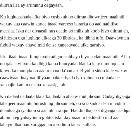
diirran ilaa ay arrimuhu degayaan.
Ku luqluqashada afka biyo cusbo ah oo diirran dhowr jeer maalintii
waxay kaa caawin kartaa inaad yareyso bararka oo aad nadiifiso
meesha. Isku dar qiyaastii nus qaado oo milix ah koob biyo diirran ah,
si jilicsan ugu luqluqo afkaaga 30 ilbiriqsi, ka dibna tufo. Daawayntan
fudud waxay ahayd mid dejisa xanaaqyada afka qarniyo.
Iska ilaali inaad fuuqbaxdo adigoo cabbaya biyo badan maalintii. Afka
oo qalala wuxuu ka dhigi karaa buuryada ddanka inay u muuqdaan
kuwo ka muuqda oo aad u raaxo la'aan ah. Biyuhu sidoo kale waxay
caawiyaan inay nadiifiyaan bakteeriyada iyo xubnaha cuntada ee
xanaajin kara meelaha xasaasiga ah.
Ku dadaal nadaafadda afka, laakiin ahaaw mid jilicsan. Caday iligaaga
laba jeer maalintii burush ilig jilicsan leh, oo si taxaddar leh u nadiifi
ddankaaga iyadoon si aad ah u xoqin. Haddii dhajiska iligaaga caadiga
ah uu u eg yahay inuu gubto, isku day inaad u beddesho mid aan
lahayn dhadhan xooggan ama sodium lauryl sulfate.