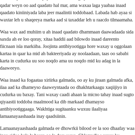
qadar weyn oo aad qaadato hal mar, ama waxaa laga yaabaa inaad
qaadato kiniiniyada laba jeer maalintii toddobaad. Labada hab ayaa si
waxtar leh u shaqeeya marka aad si taxaddar leh u raacdo tilmaamaha.
Waa wax aad muhiim u ah inaad qaadato dhammaan daawadaada sida
saxda ah ee loo qoray, xitaa haddii aad bilowdo inaad dareento
fiicnaan isla markiiba. Joojinta antibiyootigga hore waxay u oggolaan
kartaa in qaar ka mid ah bakteeriyada ay noolaadaan, taas oo sababi
karta in cudurka uu soo noqdo ama uu noqdo mid ku adag in la
daaweeyo.
Waa inaad ka fogaataa xiriirka galmada, oo ay ku jiraan galmada afka,
ilaa aad ka dhameyso daaweyntaada oo dhakhtarkaagu xaqiijiyo in
cudurka uu baxay. Tani waxay caadi ahaan la micno tahay inaad sugto
qiyaastii toddoba maalmood ka dib markaad dhamayso
antibiyootiggaaga. Wakhtiga sugitaanku wuxuu ilaaliyaa
lamaanayaashaada inay qaadsiinin.
Lamaanayaashaada galmada ee dhowrkii bilood ee la soo dhaafay waa