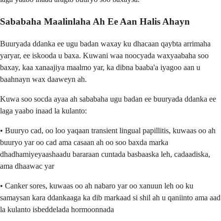
Sababaha Maalinlaha Ah Ee Aan Halis Ahayn
Buuryada ddanka ee ugu badan waxay ku dhacaan qaybta arrimaha
yaryar, ee iskooda u baxa. Kuwani waa noocyada waxyaabaha soo
baxay, kaa xanaajiya maalmo yar, ka dibna baaba'a iyagoo aan u
baahnayn wax daaweyn ah.
Kuwa soo socda ayaa ah sababaha ugu badan ee buuryada ddanka ee
laga yaabo inaad la kulanto:
• Buuryo cad, oo loo yaqaan transient lingual papillitis, kuwaas oo ah
buuryo yar oo cad ama casaan ah oo soo baxda marka
dhadhamiyeyaashaadu bararaan cuntada basbaaska leh, cadaadiska,
ama dhaawac yar
• Canker sores, kuwaas oo ah nabaro yar oo xanuun leh oo ku
samaysan kara ddankaaga ka dib markaad si shil ah u qaniinto ama aad
la kulanto isbeddelada hormoonnada