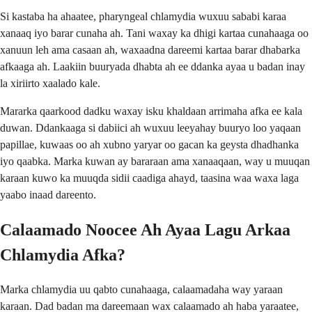
Si kastaba ha ahaatee, pharyngeal chlamydia wuxuu sababi karaa
xanaaq iyo barar cunaha ah. Tani waxay ka dhigi kartaa cunahaaga oo
xanuun leh ama casaan ah, waxaadna dareemi kartaa barar dhabarka
afkaaga ah. Laakiin buuryada dhabta ah ee ddanka ayaa u badan inay
la xiriirto xaalado kale.
Mararka qaarkood dadku waxay isku khaldaan arrimaha afka ee kala
duwan. Ddankaaga si dabiici ah wuxuu leeyahay buuryo loo yaqaan
papillae, kuwaas oo ah xubno yaryar oo gacan ka geysta dhadhanka
iyo qaabka. Marka kuwan ay bararaan ama xanaaqaan, way u muuqan
karaan kuwo ka muuqda sidii caadiga ahayd, taasina waa waxa laga
yaabo inaad dareento.
Calaamado Noocee Ah Ayaa Lagu Arkaa
Chlamydia Afka?
Marka chlamydia uu qabto cunahaaga, calaamadaha way yaraan
karaan. Dad badan ma dareemaan wax calaamado ah haba yaraatee,