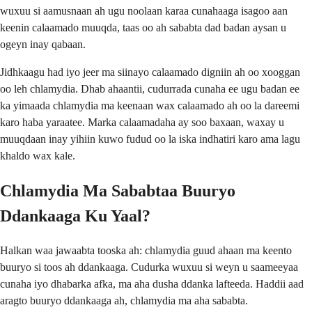
wuxuu si aamusnaan ah ugu noolaan karaa cunahaaga isagoo aan
keenin calaamado muuqda, taas oo ah sababta dad badan aysan u
ogeyn inay qabaan.
Jidhkaagu had iyo jeer ma siinayo calaamado digniin ah oo xooggan
oo leh chlamydia. Dhab ahaantii, cudurrada cunaha ee ugu badan ee
ka yimaada chlamydia ma keenaan wax calaamado ah oo la dareemi
karo haba yaraatee. Marka calaamadaha ay soo baxaan, waxay u
muuqdaan inay yihiin kuwo fudud oo la iska indhatiri karo ama lagu
khaldo wax kale.
Chlamydia Ma Sababtaa Buuryo
Ddankaaga Ku Yaal?
Halkan waa jawaabta tooska ah: chlamydia guud ahaan ma keento
buuryo si toos ah ddankaaga. Cudurka wuxuu si weyn u saameeyaa
cunaha iyo dhabarka afka, ma aha dusha ddanka lafteeda. Haddii aad
aragto buuryo ddankaaga ah, chlamydia ma aha sababta.