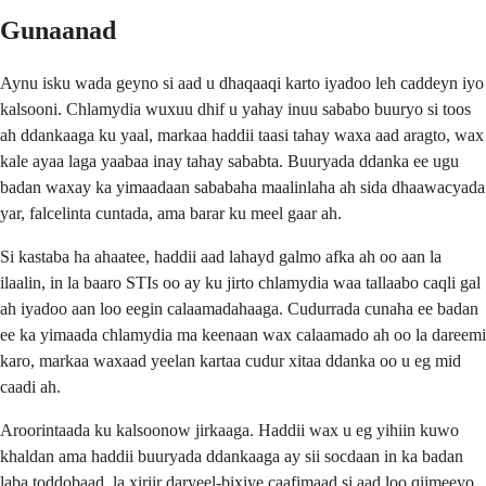
Gunaanad
Aynu isku wada geyno si aad u dhaqaaqi karto iyadoo leh caddeyn iyo
kalsooni. Chlamydia wuxuu dhif u yahay inuu sababo buuryo si toos
ah ddankaaga ku yaal, markaa haddii taasi tahay waxa aad aragto, wax
kale ayaa laga yaabaa inay tahay sababta. Buuryada ddanka ee ugu
badan waxay ka yimaadaan sababaha maalinlaha ah sida dhaawacyada
yar, falcelinta cuntada, ama barar ku meel gaar ah.
Si kastaba ha ahaatee, haddii aad lahayd galmo afka ah oo aan la
ilaalin, in la baaro STIs oo ay ku jirto chlamydia waa tallaabo caqli gal
ah iyadoo aan loo eegin calaamadahaaga. Cudurrada cunaha ee badan
ee ka yimaada chlamydia ma keenaan wax calaamado ah oo la dareemi
karo, markaa waxaad yeelan kartaa cudur xitaa ddanka oo u eg mid
caadi ah.
Aroorintaada ku kalsoonow jirkaaga. Haddii wax u eg yihiin kuwo
khaldan ama haddii buuryada ddankaaga ay sii socdaan in ka badan
laba toddobaad, la xiriir daryeel-bixiye caafimaad si aad loo qiimeeyo.