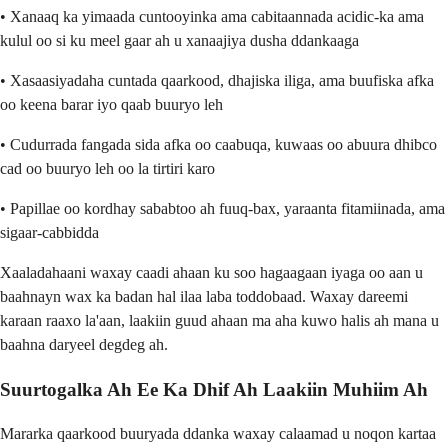
• Xanaaq ka yimaada cuntooyinka ama cabitaannada acidic-ka ama
kulul oo si ku meel gaar ah u xanaajiya dusha ddankaaga
• Xasaasiyadaha cuntada qaarkood, dhajiska iliga, ama buufiska afka
oo keena barar iyo qaab buuryo leh
• Cudurrada fangada sida afka oo caabuqa, kuwaas oo abuura dhibco
cad oo buuryo leh oo la tirtiri karo
• Papillae oo kordhay sababtoo ah fuuq-bax, yaraanta fitamiinada, ama
sigaar-cabbidda
Xaaladahaani waxay caadi ahaan ku soo hagaagaan iyaga oo aan u
baahnayn wax ka badan hal ilaa laba toddobaad. Waxay dareemi
karaan raaxo la'aan, laakiin guud ahaan ma aha kuwo halis ah mana u
baahna daryeel degdeg ah.
Suurtogalka Ah Ee Ka Dhif Ah Laakiin Muhiim Ah
Mararka qaarkood buuryada ddanka waxay calaamad u noqon kartaa