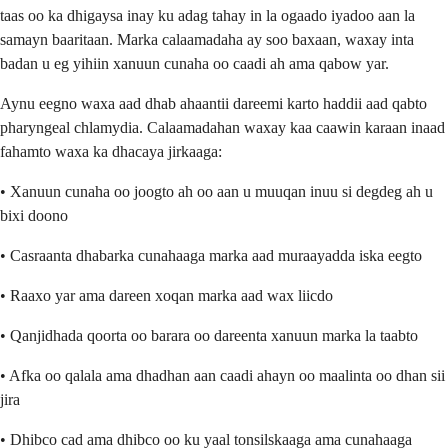
taas oo ka dhigaysa inay ku adag tahay in la ogaado iyadoo aan la
samayn baaritaan. Marka calaamadaha ay soo baxaan, waxay inta
badan u eg yihiin xanuun cunaha oo caadi ah ama qabow yar.
Aynu eegno waxa aad dhab ahaantii dareemi karto haddii aad qabto
pharyngeal chlamydia. Calaamadahan waxay kaa caawin karaan inaad
fahamto waxa ka dhacaya jirkaaga:
• Xanuun cunaha oo joogto ah oo aan u muuqan inuu si degdeg ah u
bixi doono
• Casraanta dhabarka cunahaaga marka aad muraayadda iska eegto
• Raaxo yar ama dareen xoqan marka aad wax liicdo
• Qanjidhada qoorta oo barara oo dareenta xanuun marka la taabto
• Afka oo qalala ama dhadhan aan caadi ahayn oo maalinta oo dhan sii
jira
• Dhibco cad ama dhibco oo ku yaal tonsilskaaga ama cunahaaga