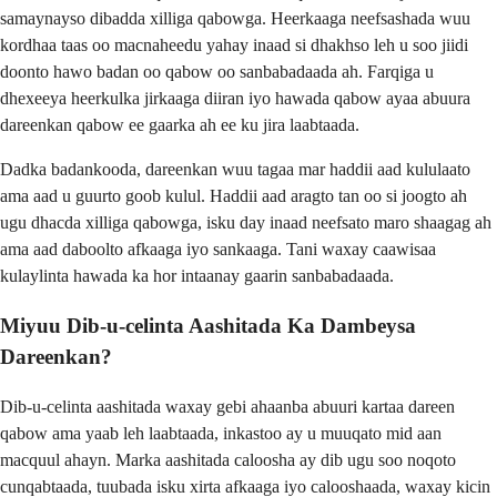
samaynayso dibadda xilliga qabowga. Heerkaaga neefsashada wuu
kordhaa taas oo macnaheedu yahay inaad si dhakhso leh u soo jiidi
doonto hawo badan oo qabow oo sanbabadaada ah. Farqiga u
dhexeeya heerkulka jirkaaga diiran iyo hawada qabow ayaa abuura
dareenkan qabow ee gaarka ah ee ku jira laabtaada.
Dadka badankooda, dareenkan wuu tagaa mar haddii aad kululaato
ama aad u guurto goob kulul. Haddii aad aragto tan oo si joogto ah
ugu dhacda xilliga qabowga, isku day inaad neefsato maro shaagag ah
ama aad daboolto afkaaga iyo sankaaga. Tani waxay caawisaa
kulaylinta hawada ka hor intaanay gaarin sanbabadaada.
Miyuu Dib-u-celinta Aashitada Ka Dambeysa
Dareenkan?
Dib-u-celinta aashitada waxay gebi ahaanba abuuri kartaa dareen
qabow ama yaab leh laabtaada, inkastoo ay u muuqato mid aan
macquul ahayn. Marka aashitada caloosha ay dib ugu soo noqoto
cunqabtaada, tuubada isku xirta afkaaga iyo calooshaada, waxay kicin