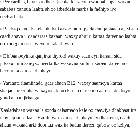
• Pericarditis, barar ku dhaca jeebka ku xeeran wadnahaaga, wuxuu
sababaa xanuun laabta ah oo isbeddela marka la fadhiyo iyo
neefsashada.
• Baabaq cunqabtaada ah, halkaasoo muruqyada cunqabtaada ay si aan
caadi ahayn u qandaraas baxaan, waxay abuuri kartaa dareenno laabta
oo xooggan oo si weyn u kala duwan
• Dhibaatooyinka qanjirka thyroid waxay saameyn karaan sida
jirkaagu u maareyso heerkulka waxayna ku biiri karaan dareenno
heerkulka aan caadi ahayn
• Yaraanta fitamiinada, gaar ahaan B12, waxay saameyn kartaa
shaqada neerfaha waxayna abuuri kartaa dareenno aan caadi ahayn
guud ahaan jirkaaga
Xaaladahaan waxaa la socda calaamado kale oo caawiya dhakhaatiirta
inay aqoonsadaan. Haddii wax aan caadi ahayn ay dhacayso, caadi
ahaan waxaad arki doontaa wax ka badan dareen qabow oo keliya.