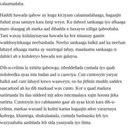
calaamadaha.
Haddii hawada qabow ay kugu kiciyaan calaamadahaaga, hagaajin
fudud ayaa samayn kara farqi weyn. Ku dabool sankaaga iyo afkaaga
maro shaagag ah marka aad dibadda u baxayso xilliga qaboobaha.
Tani waxay kululaynaysaa hawada ka hor intaanay gaarin
waddooyinkaaga neefsashada. Neefso sankaaga halkii aad ka neefsan
lahayd afkaaga marka ay suurtogal tahay, maadaama sankaagu si
dabiici ah u kululeeyo hawada soo galaysa.
Dib-u-celinta la xiriirta qabowga, isbeddellada cuntada iyo qaab
nololeedka ayaa inta badan aad u caawiya. Cun cuntooyin yaryar
halkii aad cuni lahayd kuwo waaweyn, oo ha jiifinin muddo saddex
saacadood ah ka dib markaad wax cunto. Kor u qaad madaxa
sariirtaada lix ilaa siddeed inji adoo isticmaalaya xajin hoosta jirka
sariirta. Cuntooyin iyo cabitaanno gaar ah ayaa kicin kara dib-u-
celinta, markaa waxaad la kulmi kartaa hagaajin adoo yaraynaya
kafeega, khamriga, shukulaatada, cuntada basbaaska leh iyo
waxyaabaha aashitada leh sida yaanyada iyo liinta.