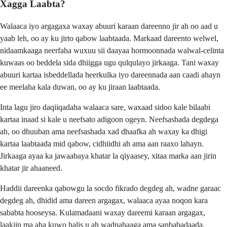
Xagga Laabta?
Walaaca iyo argagaxa waxay abuuri karaan dareenno jir ah oo aad u
yaab leh, oo ay ku jirto qabow laabtaada. Markaad dareento welwel,
nidaamkaaga neerfaha wuxuu sii daayaa hormoonnada walwal-celinta
kuwaas oo beddela sida dhiigga ugu qulqulayo jirkaaga. Tani waxay
abuuri kartaa isbeddellada heerkulka iyo dareennada aan caadi ahayn
ee meelaha kala duwan, oo ay ku jiraan laabtaada.
Inta lagu jiro daqiiqadaha walaaca sare, waxaad sidoo kale bilaabi
kartaa inaad si kale u neefsato adigoon ogeyn. Neefsashada degdega
ah, oo dhuuban ama neefsashada xad dhaafka ah waxay ka dhigi
kartaa laabtaada mid qabow, cidhiidhi ah ama aan raaxo lahayn.
Jirkaaga ayaa ka jawaabaya khatar la qiyaasey, xitaa marka aan jirin
khatar jir ahaaneed.
Haddii dareenka qabowgu la socdo fikrado degdeg ah, wadne garaac
degdeg ah, dhidid ama dareen argagax, walaaca ayaa noqon kara
sababta hooseysa. Kulamadaani waxay dareemi karaan argagax,
laakiin ma aha kuwo halis u ah wadnahaaga ama sanbabadaada.