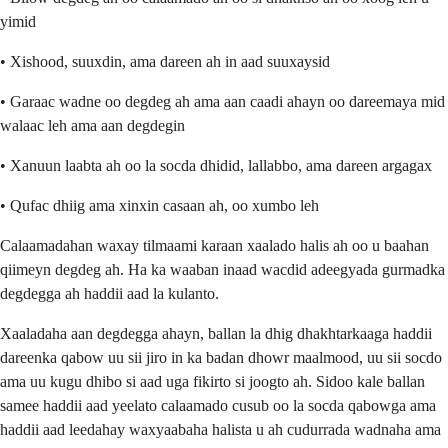
yimid
• Xishood, suuxdin, ama dareen ah in aad suuxaysid
• Garaac wadne oo degdeg ah ama aan caadi ahayn oo dareemaya mid
walaac leh ama aan degdegin
• Xanuun laabta ah oo la socda dhidid, lallabbo, ama dareen argagax
• Qufac dhiig ama xinxin casaan ah, oo xumbo leh
Calaamadahan waxay tilmaami karaan xaalado halis ah oo u baahan
qiimeyn degdeg ah. Ha ka waaban inaad wacdid adeegyada gurmadka
degdegga ah haddii aad la kulanto.
Xaaladaha aan degdegga ahayn, ballan la dhig dhakhtarkaaga haddii
dareenka qabow uu sii jiro in ka badan dhowr maalmood, uu sii socdo
ama uu kugu dhibo si aad uga fikirto si joogto ah. Sidoo kale ballan
samee haddii aad yeelato calaamado cusub oo la socda qabowga ama
haddii aad leedahay waxyaabaha halista u ah cudurrada wadnaha ama