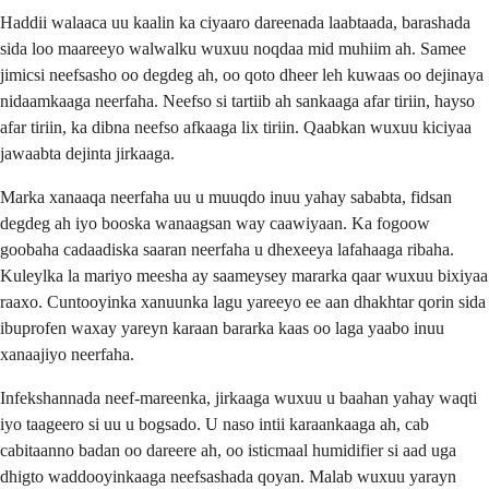
Haddii walaaca uu kaalin ka ciyaaro dareenada laabtaada, barashada
sida loo maareeyo walwalku wuxuu noqdaa mid muhiim ah. Samee
jimicsi neefsasho oo degdeg ah, oo qoto dheer leh kuwaas oo dejinaya
nidaamkaaga neerfaha. Neefso si tartiib ah sankaaga afar tiriin, hayso
afar tiriin, ka dibna neefso afkaaga lix tiriin. Qaabkan wuxuu kiciyaa
jawaabta dejinta jirkaaga.
Marka xanaaqa neerfaha uu u muuqdo inuu yahay sababta, fidsan
degdeg ah iyo booska wanaagsan way caawiyaan. Ka fogoow
goobaha cadaadiska saaran neerfaha u dhexeeya lafahaaga ribaha.
Kuleylka la mariyo meesha ay saameysey mararka qaar wuxuu bixiyaa
raaxo. Cuntooyinka xanuunka lagu yareeyo ee aan dhakhtar qorin sida
ibuprofen waxay yareyn karaan bararka kaas oo laga yaabo inuu
xanaajiyo neerfaha.
Infekshannada neef-mareenka, jirkaaga wuxuu u baahan yahay waqti
iyo taageero si uu u bogsado. U naso intii karaankaaga ah, cab
cabitaanno badan oo dareere ah, oo isticmaal humidifier si aad uga
dhigto waddooyinkaaga neefsashada qoyan. Malab wuxuu yarayn