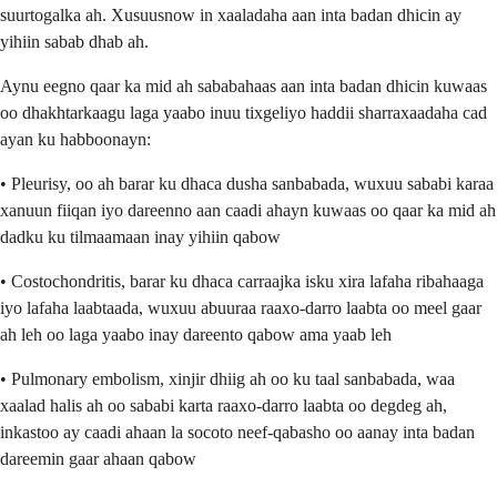
suurtogalka ah. Xusuusnow in xaaladaha aan inta badan dhicin ay
yihiin sabab dhab ah.
Aynu eegno qaar ka mid ah sababahaas aan inta badan dhicin kuwaas
oo dhakhtarkaagu laga yaabo inuu tixgeliyo haddii sharraxaadaha cad
ayan ku habboonayn:
• Pleurisy, oo ah barar ku dhaca dusha sanbabada, wuxuu sababi karaa
xanuun fiiqan iyo dareenno aan caadi ahayn kuwaas oo qaar ka mid ah
dadku ku tilmaamaan inay yihiin qabow
• Costochondritis, barar ku dhaca carraajka isku xira lafaha ribahaaga
iyo lafaha laabtaada, wuxuu abuuraa raaxo-darro laabta oo meel gaar
ah leh oo laga yaabo inay dareento qabow ama yaab leh
• Pulmonary embolism, xinjir dhiig ah oo ku taal sanbabada, waa
xaalad halis ah oo sababi karta raaxo-darro laabta oo degdeg ah,
inkastoo ay caadi ahaan la socoto neef-qabasho oo aanay inta badan
dareemin gaar ahaan qabow