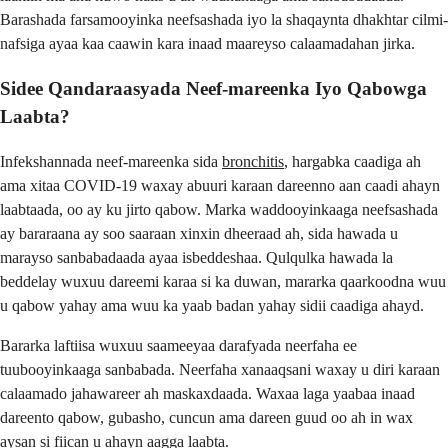
Barashada farsamooyinka neefsashada iyo la shaqaynta dhakhtar cilmi-
nafsiga ayaa kaa caawin kara inaad maareyso calaamadahan jirka.
Sidee Qandaraasyada Neef-mareenka Iyo Qabowga
Laabta?
Infekshannada neef-mareenka sida
bronchitis
, hargabka caadiga ah
ama xitaa COVID-19 waxay abuuri karaan dareenno aan caadi ahayn
laabtaada, oo ay ku jirto qabow. Marka waddooyinkaaga neefsashada
ay bararaana ay soo saaraan xinxin dheeraad ah, sida hawada u
marayso sanbabadaada ayaa isbeddeshaa. Qulqulka hawada la
beddelay wuxuu dareemi karaa si ka duwan, mararka qaarkoodna wuu
u qabow yahay ama wuu ka yaab badan yahay sidii caadiga ahayd.
Bararka laftiisa wuxuu saameeyaa darafyada neerfaha ee
tuubooyinkaaga sanbabada. Neerfaha xanaaqsani waxay u diri karaan
calaamado jahawareer ah maskaxdaada. Waxaa laga yaabaa inaad
dareento qabow, gubasho, cuncun ama dareen guud oo ah in wax
aysan si fiican u ahayn aagga laabta.