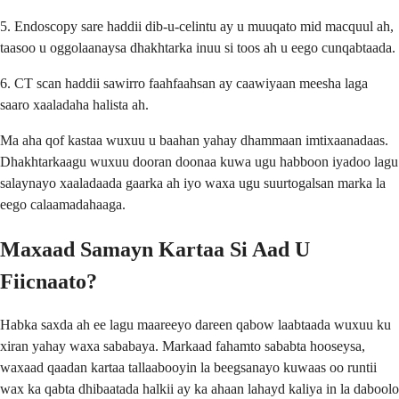
5. Endoscopy sare haddii dib-u-celintu ay u muuqato mid macquul ah,
taasoo u oggolaanaysa dhakhtarka inuu si toos ah u eego cunqabtaada.
6. CT scan haddii sawirro faahfaahsan ay caawiyaan meesha laga
saaro xaaladaha halista ah.
Ma aha qof kastaa wuxuu u baahan yahay dhammaan imtixaanadaas.
Dhakhtarkaagu wuxuu dooran doonaa kuwa ugu habboon iyadoo lagu
salaynayo xaaladaada gaarka ah iyo waxa ugu suurtogalsan marka la
eego calaamadahaaga.
Maxaad Samayn Kartaa Si Aad U
Fiicnaato?
Habka saxda ah ee lagu maareeyo dareen qabow laabtaada wuxuu ku
xiran yahay waxa sababaya. Markaad fahamto sababta hooseysa,
waxaad qaadan kartaa tallaabooyin la beegsanayo kuwaas oo runtii
wax ka qabta dhibaatada halkii ay ka ahaan lahayd kaliya in la daboolo