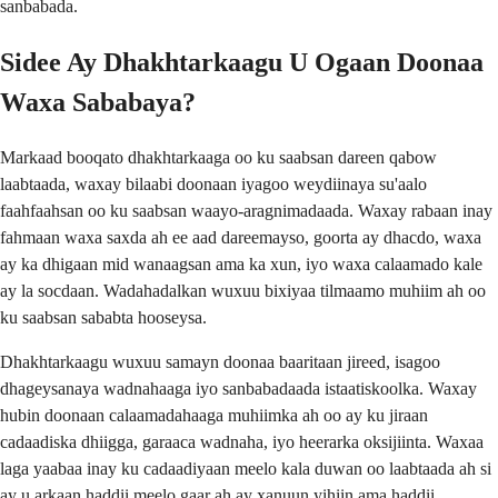
sanbabada.
Sidee Ay Dhakhtarkaagu U Ogaan Doonaa
Waxa Sababaya?
Markaad booqato dhakhtarkaaga oo ku saabsan dareen qabow
laabtaada, waxay bilaabi doonaan iyagoo weydiinaya su'aalo
faahfaahsan oo ku saabsan waayo-aragnimadaada. Waxay rabaan inay
fahmaan waxa saxda ah ee aad dareemayso, goorta ay dhacdo, waxa
ay ka dhigaan mid wanaagsan ama ka xun, iyo waxa calaamado kale
ay la socdaan. Wadahadalkan wuxuu bixiyaa tilmaamo muhiim ah oo
ku saabsan sababta hooseysa.
Dhakhtarkaagu wuxuu samayn doonaa baaritaan jireed, isagoo
dhageysanaya wadnahaaga iyo sanbabadaada istaatiskoolka. Waxay
hubin doonaan calaamadahaaga muhiimka ah oo ay ku jiraan
cadaadiska dhiigga, garaaca wadnaha, iyo heerarka oksijiinta. Waxaa
laga yaabaa inay ku cadaadiyaan meelo kala duwan oo laabtaada ah si
ay u arkaan haddii meelo gaar ah ay xanuun yihiin ama haddii