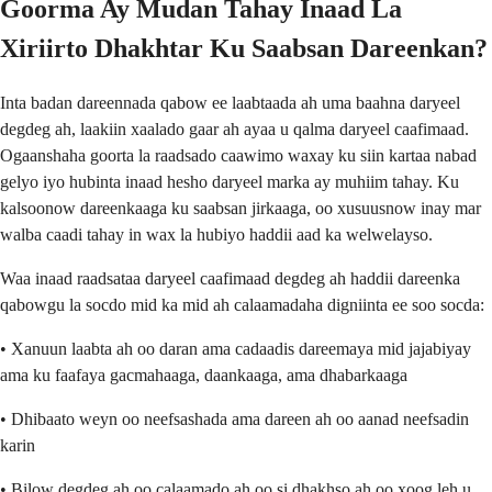
Goorma Ay Mudan Tahay Inaad La
Xiriirto Dhakhtar Ku Saabsan Dareenkan?
Inta badan dareennada qabow ee laabtaada ah uma baahna daryeel
degdeg ah, laakiin xaalado gaar ah ayaa u qalma daryeel caafimaad.
Ogaanshaha goorta la raadsado caawimo waxay ku siin kartaa nabad
gelyo iyo hubinta inaad hesho daryeel marka ay muhiim tahay. Ku
kalsoonow dareenkaaga ku saabsan jirkaaga, oo xusuusnow inay mar
walba caadi tahay in wax la hubiyo haddii aad ka welwelayso.
Waa inaad raadsataa daryeel caafimaad degdeg ah haddii dareenka
qabowgu la socdo mid ka mid ah calaamadaha digniinta ee soo socda:
• Xanuun laabta ah oo daran ama cadaadis dareemaya mid jajabiyay
ama ku faafaya gacmahaaga, daankaaga, ama dhabarkaaga
• Dhibaato weyn oo neefsashada ama dareen ah oo aanad neefsadin
karin
• Bilow degdeg ah oo calaamado ah oo si dhakhso ah oo xoog leh u