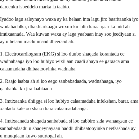
dareenku isbeddelo marka la taabto.
Iyadoo lagu saleynayo waxa ay ka helaan inta lagu jiro baaritaanka iyo
wadahadalka, dhakhtarkaagu wuxuu ku talin karaa qaar ka mid ah
imtixaanada. Waa kuwan waxa ay laga yaabaan inay soo jeediyaan si
ay u helaan macluumaad dheeraad ah:
1. Electrocardiogram (EKG) si loo duubo shaqada korantada ee
wadnahaaga iyo loo hubiyo wixii aan caadi ahayn ee garaaca ama
calaamadaha dhibaatooyinka wadnaha.
2. Raajo laabta ah si loo eego sanbabadaada, wadnahaaga, iyo
qaababka ku jira laabtaada.
3. Imtixaanka dhiigga si loo hubiyo calaamadaha infekshan, barar, ama
xaalado kale oo sharxi kara calaamadahaaga.
4. Imtixaanada shaqada sanbabada si loo cabbiro sida wanaagsan ee
sanbabadaadu u shaqeynayaan haddii dhibaatooyinka neefsashada ay
u muuqdaan kuwo suurtogal ah.