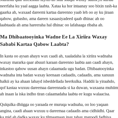
neerfaha ku yaal aagga laabta. Xataa ka hor intaanay soo bixin rash-ka
gaarka ah, waxaad dareemi kartaa dareenno yaab leh oo ay ku jiraan
qabow, gubasho, ama dareen xasaasiyadeed qaab dhinac ah oo
laabtaada ah ama hareeraha hal dhinac oo lafahaaga ribaha ah.
Ma Dhibaatooyinka Wadne Ee La Xiriira Waxay
Sababi Kartaa Qabow Laabta?
In kasta oo aysan ahayn wax caadi ah, xaaladaha la xiriira wadnaha
waxay mararka qaar abuuri karaan dareenno laabta aan caadi ahayn,
inkastoo qabow uusan ahayn calaamada ugu badan. Dhibaatooyinka
wadnaha inta badan waxay keenaan cadaadis, cadaadis, ama xanuun
halkii ay ka ahaan lahayd isbeddellada heerkulka. Haddii la yiraahdo,
qof kastaa wuxuu dareemaa dareennada si ka duwan, waxaana muhiim
ah inaan la iska indho tiran calaamadaha laabta ee kugu walaacisa.
Qulqulka dhiigga oo yaraada ee muruqa wadnaha, oo loo yaqaan
angina, caadi ahaan wuxuu u dareemaa cadaadis ama cidhiidhi. Qaar
ka mid ah dadka waxay ku tilmaamaan inay tahay maroodi fadhiya