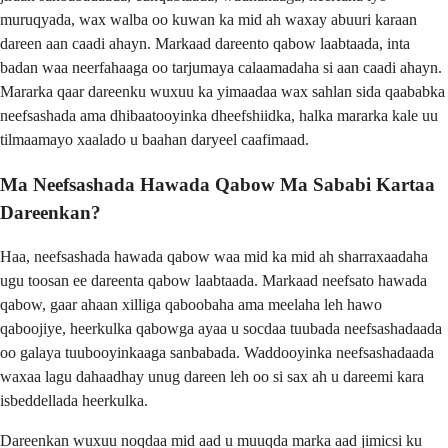
muruqyada, wax walba oo kuwan ka mid ah waxay abuuri karaan
dareen aan caadi ahayn. Markaad dareento qabow laabtaada, inta
badan waa neerfahaaga oo tarjumaya calaamadaha si aan caadi ahayn.
Mararka qaar dareenku wuxuu ka yimaadaa wax sahlan sida qaababka
neefsashada ama dhibaatooyinka dheefshiidka, halka mararka kale uu
tilmaamayo xaalado u baahan daryeel caafimaad.
Ma Neefsashada Hawada Qabow Ma Sababi Kartaa
Dareenkan?
Haa, neefsashada hawada qabow waa mid ka mid ah sharraxaadaha
ugu toosan ee dareenta qabow laabtaada. Markaad neefsato hawada
qabow, gaar ahaan xilliga qaboobaha ama meelaha leh hawo
qaboojiye, heerkulka qabowga ayaa u socdaa tuubada neefsashadaada
oo galaya tuubooyinkaaga sanbabada. Waddooyinka neefsashadaada
waxaa lagu dahaadhay unug dareen leh oo si sax ah u dareemi kara
isbeddellada heerkulka.
Dareenkan wuxuu noqdaa mid aad u muuqda marka aad jimicsi ku