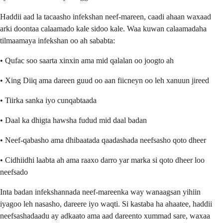
Haddii aad la tacaasho infekshan neef-mareen, caadi ahaan waxaad
arki doontaa calaamado kale sidoo kale. Waa kuwan calaamadaha
tilmaamaya infekshan oo ah sababta:
• Qufac soo saarta xinxin ama mid qalalan oo joogto ah
• Xing Diiq ama dareen guud oo aan fiicneyn oo leh xanuun jireed
• Tiirka sanka iyo cunqabtaada
• Daal ka dhigta hawsha fudud mid daal badan
• Neef-qabasho ama dhibaatada qaadashada neefsasho qoto dheer
• Cidhiidhi laabta ah ama raaxo darro yar marka si qoto dheer loo
neefsado
Inta badan infekshannada neef-mareenka way wanaagsan yihiin
iyagoo leh nasasho, dareere iyo waqti. Si kastaba ha ahaatee, haddii
neefsashadaadu ay adkaato ama aad dareento xummad sare, waxaa