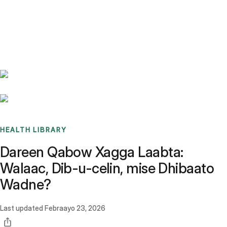
Benchmarks
Stories
FAQ
Sign up / Log in
HEALTH LIBRARY
Dareen Qabow Xagga Laabta:
Walaac, Dib-u-celin, mise Dhibaato
Wadne?
Last updated
Febraayo 23, 2026