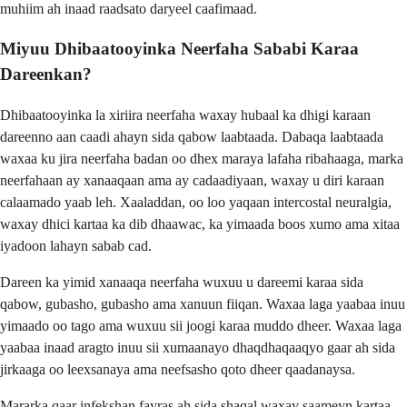
muhiim ah inaad raadsato daryeel caafimaad.
Miyuu Dhibaatooyinka Neerfaha Sababi Karaa
Dareenkan?
Dhibaatooyinka la xiriira neerfaha waxay hubaal ka dhigi karaan
dareenno aan caadi ahayn sida qabow laabtaada. Dabaqa laabtaada
waxaa ku jira neerfaha badan oo dhex maraya lafaha ribahaaga, marka
neerfahaan ay xanaaqaan ama ay cadaadiyaan, waxay u diri karaan
calaamado yaab leh. Xaaladdan, oo loo yaqaan intercostal neuralgia,
waxay dhici kartaa ka dib dhaawac, ka yimaada boos xumo ama xitaa
iyadoon lahayn sabab cad.
Dareen ka yimid xanaaqa neerfaha wuxuu u dareemi karaa sida
qabow, gubasho, gubasho ama xanuun fiiqan. Waxaa laga yaabaa inuu
yimaado oo tago ama wuxuu sii joogi karaa muddo dheer. Waxaa laga
yaabaa inaad aragto inuu sii xumaanayo dhaqdhaqaaqyo gaar ah sida
jirkaaga oo leexsanaya ama neefsasho qoto dheer qaadanaysa.
Mararka qaar infekshan fayras ah sida shaqal waxay saameyn kartaa