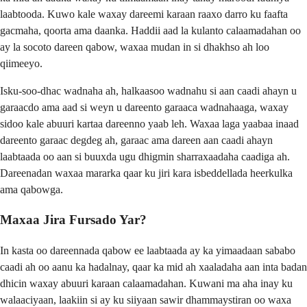
laabtooda. Kuwo kale waxay dareemi karaan raaxo darro ku faafta
gacmaha, qoorta ama daanka. Haddii aad la kulanto calaamadahan oo
ay la socoto dareen qabow, waxaa mudan in si dhakhso ah loo
qiimeeyo.
Isku-soo-dhac wadnaha ah, halkaasoo wadnahu si aan caadi ahayn u
garaacdo ama aad si weyn u dareento garaaca wadnahaaga, waxay
sidoo kale abuuri kartaa dareenno yaab leh. Waxaa laga yaabaa inaad
dareento garaac degdeg ah, garaac ama dareen aan caadi ahayn
laabtaada oo aan si buuxda ugu dhigmin sharraxaadaha caadiga ah.
Dareenadan waxaa mararka qaar ku jiri kara isbeddellada heerkulka
ama qabowga.
Maxaa Jira Fursado Yar?
In kasta oo dareennada qabow ee laabtaada ay ka yimaadaan sababo
caadi ah oo aanu ka hadalnay, qaar ka mid ah xaaladaha aan inta badan
dhicin waxay abuuri karaan calaamadahan. Kuwani ma aha inay ku
walaaciyaan, laakiin si ay ku siiyaan sawir dhammaystiran oo waxa