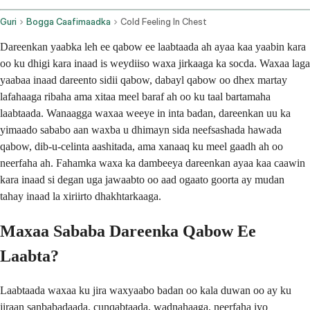
Guri
Bogga Caafimaadka
Cold Feeling In Chest
Dareenkan yaabka leh ee qabow ee laabtaada ah ayaa kaa yaabin kara
oo ku dhigi kara inaad is weydiiso waxa jirkaaga ka socda. Waxaa laga
yaabaa inaad dareento sidii qabow, dabayl qabow oo dhex martay
lafahaaga ribaha ama xitaa meel baraf ah oo ku taal bartamaha
laabtaada. Wanaagga waxaa weeye in inta badan, dareenkan uu ka
yimaado sababo aan waxba u dhimayn sida neefsashada hawada
qabow, dib-u-celinta aashitada, ama xanaaq ku meel gaadh ah oo
neerfaha ah. Fahamka waxa ka dambeeya dareenkan ayaa kaa caawin
kara inaad si degan uga jawaabto oo aad ogaato goorta ay mudan
tahay inaad la xiriirto dhakhtarkaaga.
Maxaa Sababa Dareenka Qabow Ee
Laabta?
Laabtaada waxaa ku jira waxyaabo badan oo kala duwan oo ay ku
jiraan sanbabadaada, cunqabtaada, wadnahaaga, neerfaha iyo