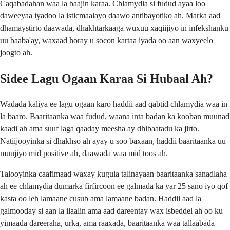
Caqabadahan waa la baajin karaa. Chlamydia si fudud ayaa loo
daweeyaa iyadoo la isticmaalayo daawo antibayotiko ah. Marka aad
dhamaystirto daawada, dhakhtarkaaga wuxuu xaqiijiyo in infekshanku
uu baaba'ay, waxaad horay u socon kartaa iyada oo aan waxyeelo
joogto ah.
Sidee Lagu Ogaan Karaa Si Hubaal Ah?
Wadada kaliya ee lagu ogaan karo haddii aad qabtid chlamydia waa in
la baaro. Baaritaanka waa fudud, waana inta badan ka kooban muunad
kaadi ah ama suuf laga qaaday meesha ay dhibaatadu ka jirto.
Natiijooyinka si dhakhso ah ayay u soo baxaan, haddii baaritaanka uu
muujiyo mid positive ah, daawada waa mid toos ah.
Talooyinka caafimaad waxay kugula talinayaan baaritaanka sanadlaha
ah ee chlamydia dumarka firfircoon ee galmada ka yar 25 sano iyo qof
kasta oo leh lamaane cusub ama lamaane badan. Haddii aad la
galmooday si aan la ilaalin ama aad dareentay wax isbeddel ah oo ku
yimaada dareeraha, urka, ama raaxada, baaritaanka waa tallaabada