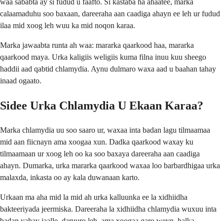
waa sababta ay si fudud u faafto. Si kastaba ha ahaatee, marka
calaamaduhu soo baxaan, dareeraha aan caadiga ahayn ee leh ur fudud
ilaa mid xoog leh wuu ka mid noqon karaa.
Marka jawaabta runta ah waa: mararka qaarkood haa, mararka
qaarkood maya. Urka kaligiis weligiis kuma filna inuu kuu sheego
haddii aad qabtid chlamydia. Aynu dulmaro waxa aad u baahan tahay
inaad ogaato.
Sidee Urka Chlamydia U Ekaan Karaa?
Marka chlamydia uu soo saaro ur, waxaa inta badan lagu tilmaamaa
mid aan fiicnayn ama xoogaa xun. Dadka qaarkood waxay ku
tilmaamaan ur xoog leh oo ka soo baxaya dareeraha aan caadiga
ahayn. Dumarka, urka mararka qaarkood waxaa loo barbardhigaa urka
malaxda, inkasta oo ay kala duwanaan karto.
Urkaan ma aha mid la mid ah urka kalluunka ee la xidhiidha
bakteeriyada jeermiska. Dareeraha la xidhiidha chlamydia wuxuu inta
badan yahay
jaalle, daruuro leh, ama xoogaa qaro weyn
, halka