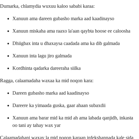
Dumarka, chlamydia wuxuu kaloo sababi karaa:
Xanuun ama dareen gubasho marka aad kaadinayso
Xanuun miskaha ama raaxo la'aan qaybta hoose ee caloosha
Dhiigbax inta u dhaxaysa caadada ama ka dib galmada
Xanuun inta lagu jiro galmada
Kordhinta qadarka dareeraha siilka
Ragga, calaamadaha waxaa ka mid noqon kara:
Dareen gubasho marka aad kaadinayso
Dareere ka yimaada guska, gaar ahaan subaxdii
Xanuun ama barar mid ka mid ah ama labada qanjidh, inkasta
oo tani ay tahay wax yar
Calaamadahani waxay la mid noqon karaan infekshannada kale sida