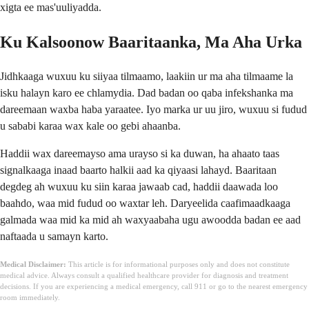
xigta ee mas'uuliyadda.
Ku Kalsoonow Baaritaanka, Ma Aha Urka
Jidhkaaga wuxuu ku siiyaa tilmaamo, laakiin ur ma aha tilmaame la
isku halayn karo ee chlamydia. Dad badan oo qaba infekshanka ma
dareemaan waxba haba yaraatee. Iyo marka ur uu jiro, wuxuu si fudud
u sababi karaa wax kale oo gebi ahaanba.
Haddii wax dareemayso ama urayso si ka duwan, ha ahaato taas
signalkaaga inaad baarto halkii aad ka qiyaasi lahayd. Baaritaan
degdeg ah wuxuu ku siin karaa jawaab cad, haddii daawada loo
baahdo, waa mid fudud oo waxtar leh. Daryeelida caafimaadkaaga
galmada waa mid ka mid ah waxyaabaha ugu awoodda badan ee aad
naftaada u samayn karto.
Medical Disclaimer:
This article is for informational purposes only and does not constitute
medical advice. Always consult a qualified healthcare provider for diagnosis and treatment
decisions. If you are experiencing a medical emergency, call 911 or go to the nearest emergency
room immediately.