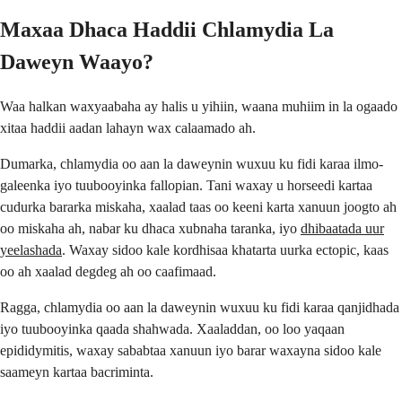
Maxaa Dhaca Haddii Chlamydia La
Daweyn Waayo?
Waa halkan waxyaabaha ay halis u yihiin, waana muhiim in la ogaado
xitaa haddii aadan lahayn wax calaamado ah.
Dumarka, chlamydia oo aan la daweynin wuxuu ku fidi karaa ilmo-
galeenka iyo tuubooyinka fallopian. Tani waxay u horseedi kartaa
cudurka bararka miskaha, xaalad taas oo keeni karta xanuun joogto ah
oo miskaha ah, nabar ku dhaca xubnaha taranka, iyo
dhibaatada uur
yeelashada
. Waxay sidoo kale kordhisaa khatarta uurka ectopic, kaas
oo ah xaalad degdeg ah oo caafimaad.
Ragga, chlamydia oo aan la daweynin wuxuu ku fidi karaa qanjidhada
iyo tuubooyinka qaada shahwada. Xaaladdan, oo loo yaqaan
epididymitis, waxay sababtaa xanuun iyo barar waxayna sidoo kale
saameyn kartaa bacriminta.