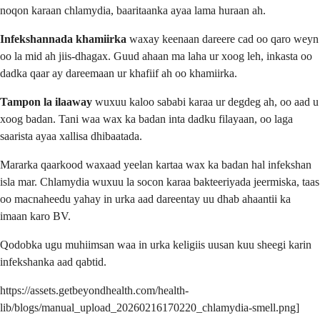
noqon karaan chlamydia, baaritaanka ayaa lama huraan ah.
Infekshannada khamiirka
waxay keenaan dareere cad oo qaro weyn
oo la mid ah jiis-dhagax. Guud ahaan ma laha ur xoog leh, inkasta oo
dadka qaar ay dareemaan ur khafiif ah oo khamiirka.
Tampon la ilaaway
wuxuu kaloo sababi karaa ur degdeg ah, oo aad u
xoog badan. Tani waa wax ka badan inta dadku filayaan, oo laga
saarista ayaa xallisa dhibaatada.
Mararka qaarkood waxaad yeelan kartaa wax ka badan hal infekshan
isla mar. Chlamydia wuxuu la socon karaa bakteeriyada jeermiska, taas
oo macnaheedu yahay in urka aad dareentay uu dhab ahaantii ka
imaan karo BV.
Qodobka ugu muhiimsan waa in urka keligiis uusan kuu sheegi karin
infekshanka aad qabtid.
https://assets.getbeyondhealth.com/health-
lib/blogs/manual_upload_20260216170220_chlamydia-smell.png]