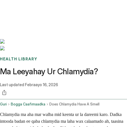
Benchmarks
Stories
FAQ
Sign up / Log in
HEALTH LIBRARY
Ma Leeyahay Ur Chlamydia?
Last updated
Febraayo 16, 2026
Guri
Bogga Caafimaadka
Does Chlamydia Have A Smell
Chlamydia ma aha mar walba mid keenta ur la dareemi karo. Dadka
intooda badan ee qaba chlamydia ma laha wax calaamado ah, taasina