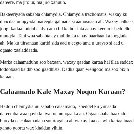
dareere, ma jiro ur, ma jiro xanuun.
Bakteeriyada sababta chlamydia, Chlamydia trachomatis, waxay ku
dhacdaa unugyada mareegta galmada si aamusnaan ah. Waxay halkaas
joogi kartaa toddobaadyo ama bil ka hor inta aanay keenin isbeddello
muuqda. Tani waa sababta ay muhiimka tahay baaritaanka joogtada
ah. Ma ku tiirsanaan kartid sida aad u eegto ama u urayso si aad u
ogaato xaaladdaada.
Marka calaamaduhu soo baxaan, waxay qaadan kartaa hal illaa saddex
toddobaad ka dib soo-gaadhista. Dadka qaar, weligood ma soo bixin
karaan.
Calaamado Kale Maxay Noqon Karaan?
Haddii chlamydia uu sababo calaamado, isbeddel ku yimaada
dareeraha waa qayb keliya oo muuqaalka ah. Ogaanshaha baaxadda
buuxda ee calaamadaha suurtogalka ah waxay kaa caawin kartaa inaad
garato goorta wax khaldan yihiin.