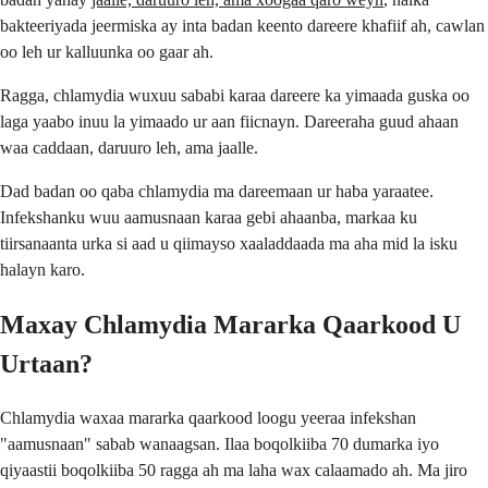
bakteeriyada jeermiska ay inta badan keento dareere khafiif ah, cawlan
oo leh ur kalluunka oo gaar ah.
Ragga, chlamydia wuxuu sababi karaa dareere ka yimaada guska oo
laga yaabo inuu la yimaado ur aan fiicnayn. Dareeraha guud ahaan
waa caddaan, daruuro leh, ama jaalle.
Dad badan oo qaba chlamydia ma dareemaan ur haba yaraatee.
Infekshanku wuu aamusnaan karaa gebi ahaanba, markaa ku
tiirsanaanta urka si aad u qiimayso xaaladdaada ma aha mid la isku
halayn karo.
Maxay Chlamydia Mararka Qaarkood U
Urtaan?
Chlamydia waxaa mararka qaarkood loogu yeeraa infekshan
"aamusnaan" sabab wanaagsan. Ilaa boqolkiiba 70 dumarka iyo
qiyaastii boqolkiiba 50 ragga ah ma laha wax calaamado ah. Ma jiro