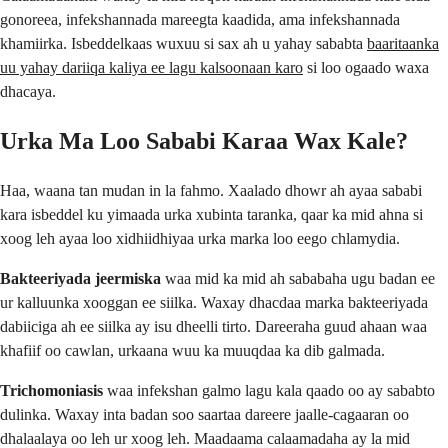
gonoreea, infekshannada mareegta kaadida, ama infekshannada
khamiirka. Isbeddelkaas wuxuu si sax ah u yahay sababta
baaritaanka
uu yahay dariiqa kaliya ee lagu kalsoonaan karo
si loo ogaado waxa
dhacaya.
Urka Ma Loo Sababi Karaa Wax Kale?
Haa, waana tan mudan in la fahmo. Xaalado dhowr ah ayaa sababi
kara isbeddel ku yimaada urka xubinta taranka, qaar ka mid ahna si
xoog leh ayaa loo xidhiidhiyaa urka marka loo eego chlamydia.
Bakteeriyada jeermiska
waa mid ka mid ah sababaha ugu badan ee
ur kalluunka xooggan ee siilka. Waxay dhacdaa marka bakteeriyada
dabiiciga ah ee siilka ay isu dheelli tirto. Dareeraha guud ahaan waa
khafiif oo cawlan, urkaana wuu ka muuqdaa ka dib galmada.
Trichomoniasis
waa infekshan galmo lagu kala qaado oo ay sababto
dulinka. Waxay inta badan soo saartaa dareere jaalle-cagaaran oo
dhalaalaya oo leh ur xoog leh. Maadaama calaamadaha ay la mid