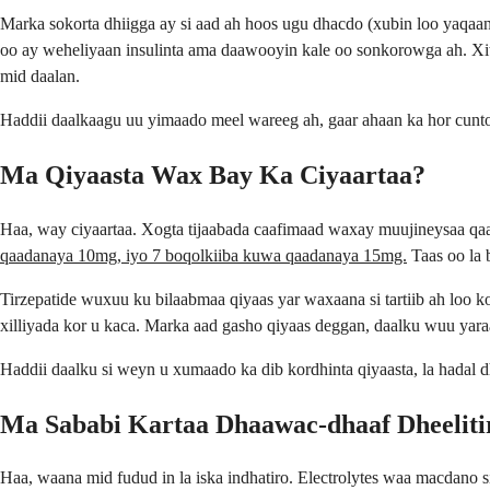
Marka sokorta dhiigga ay si aad ah hoos ugu dhacdo (xubin loo yaqaan
oo ay weheliyaan insulinta ama daawooyin kale oo sonkorowga ah. Xit
mid daalan.
Haddii daalkaagu uu yimaado meel wareeg ah, gaar ahaan ka hor cuntoo
Ma Qiyaasta Wax Bay Ka Ciyaartaa?
Haa, way ciyaartaa. Xogta tijaabada caafimaad waxay muujineysaa q
qaadanaya 10mg, iyo 7 boqolkiiba kuwa qaadanaya 15mg.
Taas oo la 
Tirzepatide wuxuu ku bilaabmaa qiyaas yar waxaana si tartiib ah loo
xilliyada kor u kaca. Marka aad gasho qiyaas deggan, daalku wuu yara
Haddii daalku si weyn u xumaado ka dib kordhinta qiyaasta, la hadal 
Ma Sababi Kartaa Dhaawac-dhaaf Dheelitir
Haa, waana mid fudud in la iska indhatiro. Electrolytes waa macdano