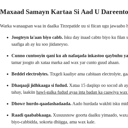
Maxaad Samayn Kartaa Si Aad U Dareento
Warka wanaagsan waa in daalka Tirzepatide uu si fiican ugu jawaabo
Joogteyn la'aan biyo cabb.
Isku day inaad cabto biyo ku filan 
saafiga ah ay ku soo jiidaneyso.
Cunno cuntooyin qani ku ah nafaqada inkastoo qaybuhu yar
tamar joogto ah xataa marka aad wax yar cunto guud ahaan.
Beddel electrolytes.
Tixgeli kaaliye ama cabitaan electrolyte, 
Dhaqaaji jidhkaaga si fudud.
Xataa 15 daqiiqo oo socod ah ay
tahay, laakiin
hawl-galka fudud ayaa inta badan ka caawiya wax
Dhowr hurdo-qaadashadaada.
Aado hurdada wakhti isku mid
Raadi qaababkaaga.
Xusuusnow goorta daalku yimaado, waxaad
biyo-cabbidda, sokorta dhiigga, ama wax kale.