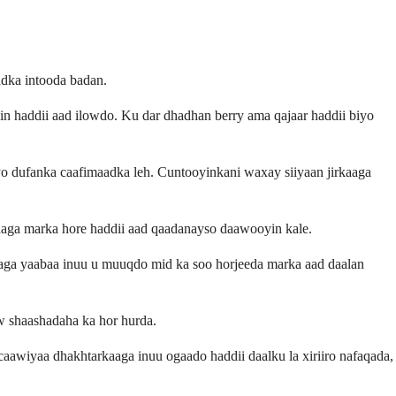
adka intooda badan.
sin haddii aad ilowdo. Ku dar dhadhan berry ama qajaar haddii biyo
iyo dufanka caafimaadka leh. Cuntooyinkani waxay siiyaan jirkaaga
rkaaga marka hore haddii aad qaadanayso daawooyin kale.
 laga yaabaa inuu u muuqdo mid ka soo horjeeda marka aad daalan
 shaashadaha ka hor hurda.
awiyaa dhakhtarkaaga inuu ogaado haddii daalku la xiriiro nafaqada,