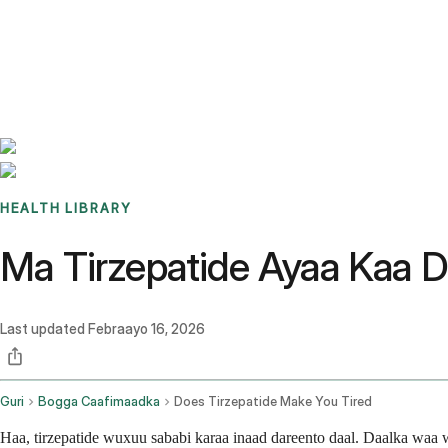
Benchmarks
Stories
FAQ
Sign up / Log in
HEALTH LIBRARY
Ma Tirzepatide Ayaa Kaa D
Last updated
Febraayo 16, 2026
Guri
Bogga Caafimaadka
Does Tirzepatide Make You Tired
Haa, tirzepatide wuxuu sababi karaa inaad dareento daal. Daalka wa