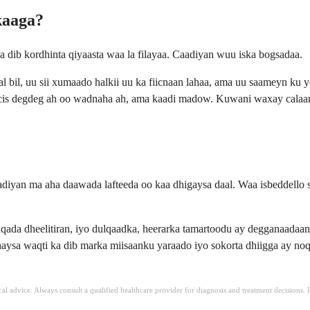
kaaga?
a dib kordhinta qiyaasta waa la filayaa. Caadiyan wuu iska bogsadaa.
hal bil, uu sii xumaado halkii uu ka fiicnaan lahaa, ama uu saameyn ku
aacis degdeg ah oo wadnaha ah, ama kaadi madow. Kuwani waxay cala
diyan ma aha daawada lafteeda oo kaa dhigaysa daal. Waa isbeddello si
ada dheelitiran, iyo dulqaadka, heerarka tamartoodu ay degganaadaan
aysa waqti ka dib marka miisaanku yaraado iyo sokorta dhiigga ay noq
ical advice. Always consult a qualified healthcare provider for diagnosis and treatment decisions