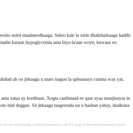
 yeesho nolol maalmeedkaaga. Sidoo kale la xiriir dhakhtarkaaga haddii
amadin karaan hypoglycemia ama biyo-la'aan weyn, kuwaas oo
lsilad ah oo jirkaagu u maro isagoo la qabsanaya cunista wax yar,
 ama xataa ay kordhaan. Xogta caafimaad ee qaar ayaa muujinaysa in
oto mid deggan. Sii jirkaaga taageerada uu u baahan yahay, daalkuna
. If you are experiencing a medical emergency, call 911 or go to the nearest emergency room