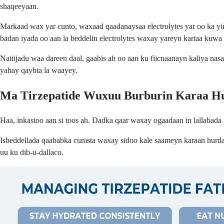
shaqeeyaan.
Markaad wax yar cunto, waxaad qaadanaysaa electrolytes yar oo ka yi
badan iyada oo aan la beddelin electrolytes waxay yareyn kartaa kuwa
Natiijadu waa dareen daal, gaabis ah oo aan ku fiicnaanayn kaliya nas
yahay qaybta la waayey.
Ma Tirzepatide Wuxuu Burburin Karaa H
Haa, inkastoo aan si toos ah. Dadka qaar waxay ogaadaan in lallabada 
Isbeddellada qaababka cunista waxay sidoo kale saameyn karaan hurda
uu ku dib-u-dallaco.