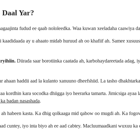
 Daal Yar?
 hagaajinta fudud ee qaab nololeedka. Waa kuwan xeeladaha caawiya d
si kaadidaada ay u ahaato midab huruud ah oo khafiif ah. Samee xusuu
yihiin.
Diirada saar borotiinka caatada ah, karbohaydareetada adag, 
gaar ahaan haddii aad la kulanto xanuuno dheefshiid. La tasho dhakhta
aa kordhin kara socodka dhiigga iyo heerarka tamarta. Jimicsiga ayaa
 ka badan nasashada
.
 ah habeen kasta. Ka dhig qolkaaga mid qabow oo mugdi ah. Ka fogow
 cuntey, iyo inta biyo ah ee aad cabtey. Macluumaadkani wuxuu ka ca