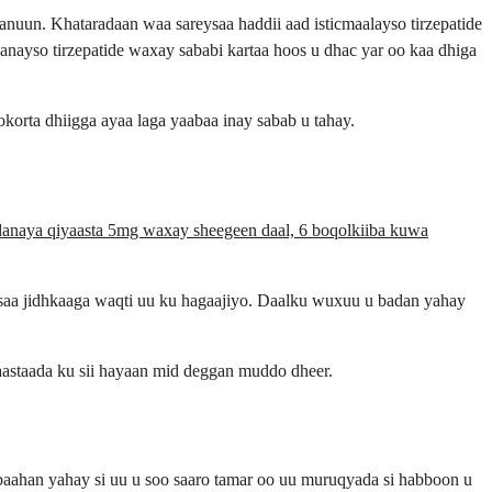
anuun. Khataradaan waa sareysaa haddii aad isticmaalayso tirzepatide
nayso tirzepatide waxay sababi kartaa hoos u dhac yar oo kaa dhiga
korta dhiigga ayaa laga yaabaa inay sabab u tahay.
danaya qiyaasta 5mg waxay sheegeen daal, 6 boqolkiiba kuwa
ysaa jidhkaaga waqti uu ku hagaajiyo. Daalku wuxuu u badan yahay
yaastaada ku sii hayaan mid deggan muddo dheer.
 baahan yahay si uu u soo saaro tamar oo uu muruqyada si habboon u