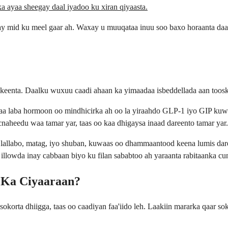
dka ayaa sheegay daal iyadoo ku xiran qiyaasta.
ay mid ku meel gaar ah. Waxay u muuqataa inuu soo baxo horaanta da
 u keenta. Daalku wuxuu caadi ahaan ka yimaadaa isbeddellada aan too
aa laba hormoon oo mindhicirka ah oo la yiraahdo GLP-1 iyo GIP kuwa
aheedu waa tamar yar, taas oo kaa dhigaysa inaad dareento tamar yar.
lallabo, matag, iyo shuban, kuwaas oo dhammaantood keena lumis daree
illowda inay cabbaan biyo ku filan sababtoo ah yaraanta rabitaanka c
 Ka Ciyaaraan?
okorta dhiigga, taas oo caadiyan faa'iido leh. Laakiin mararka qaar sok