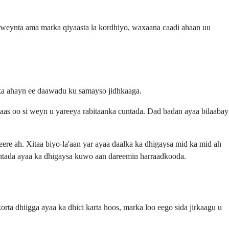
aweynta ama marka qiyaasta la kordhiyo, waxaana caadi ahaan uu
ska ahayn ee daawadu ku samayso jidhkaaga.
as oo si weyn u yareeya rabitaanka cuntada. Dad badan ayaa bilaabay
re ah. Xitaa biyo-la'aan yar ayaa daalka ka dhigaysa mid ka mid ah
untada ayaa ka dhigaysa kuwo aan dareemin harraadkooda.
orta dhiigga ayaa ka dhici karta hoos, marka loo eego sida jirkaagu u