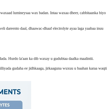
, waxaad lumineysaa wax badan. Intaa waxaa dheer, cabbitaanka biyo
weli dareento daal, dhaawac-dhaaf electrolyte ayaa laga yaabaa inuu
dada. Hurdo la'aan ka dib waxay u gudubtaa daalka maalintii.
lliyada gudaha ee jidhkaaga, jirkaaguna wuxuu u baahan karaa waqti