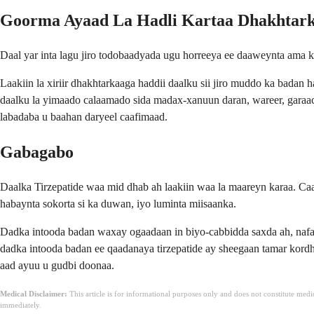
Goorma Ayaad La Hadli Kartaa Dhakhtar
Daal yar inta lagu jiro todobaadyada ugu horreeya ee daaweynta ama k
Laakiin la xiriir dhakhtarkaaga haddii daalku sii jiro muddo ka badan 
daalku la yimaado calaamado sida madax-xanuun daran, wareer, gar
labadaba u baahan daryeel caafimaad.
Gabagabo
Daalka Tirzepatide waa mid dhab ah laakiin waa la maareyn karaa. Caa
habaynta sokorta si ka duwan, iyo luminta miisaanka.
Dadka intooda badan waxay ogaadaan in biyo-cabbidda saxda ah, nafaq
dadka intooda badan ee qaadanaya tirzepatide ay sheegaan tamar kordh
aad ayuu u gudbi doonaa.
Medical Disclaimer:
This article is for informational purposes only and does not constitute med
immediately.