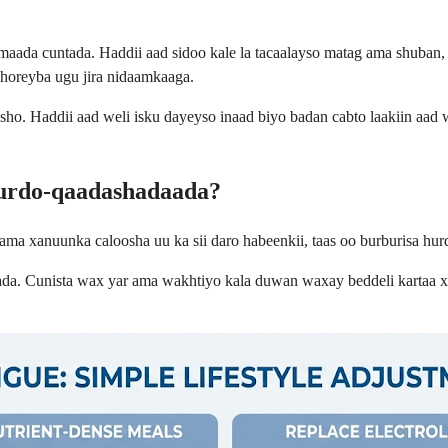
maada cuntada. Haddii aad sidoo kale la tacaalayso matag ama shuban
 horeyba ugu jira nidaamkaaga.
asho. Haddii aad weli isku dayeyso inaad biyo badan cabto laakiin aad 
urdo-qaadashadaada?
ama xanuunka caloosha uu ka sii daro habeenkii, taas oo burburisa hur
da. Cunista wax yar ama wakhtiyo kala duwan waxay beddeli kartaa xi