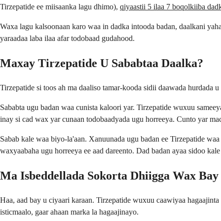
Tirzepatide ee miisaanka lagu dhimo),
qiyaastii 5 ilaa 7 boqolkiiba da
Waxa lagu kalsoonaan karo waa in dadka intooda badan, daalkani yah
yaraadaa laba ilaa afar todobaad gudahood.
Maxay Tirzepatide U Sababtaa Daalka?
Tirzepatide si toos ah ma daaliso tamar-kooda sidii daawada hurdada
Sababta ugu badan waa cunista kaloori yar. Tirzepatide wuxuu sameey
inay si cad wax yar cunaan todobaadyada ugu horreeya. Cunto yar macn
Sabab kale waa biyo-la'aan. Xanuunada ugu badan ee Tirzepatide waa 
waxyaabaha ugu horreeya ee aad dareento. Dad badan ayaa sidoo kale 
Ma Isbeddellada Sokorta Dhiigga Wax Bay
Haa, aad bay u ciyaari karaan. Tirzepatide wuxuu caawiyaa hagaajinta s
isticmaalo, gaar ahaan marka la hagaajinayo.