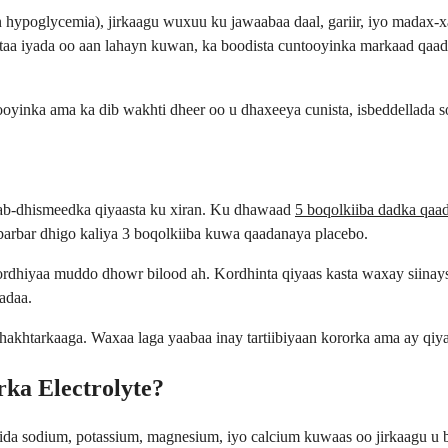
 hypoglycemia), jirkaagu wuxuu ku jawaabaa daal, gariir, iyo madax-x
aa iyada oo aan lahayn kuwan, ka boodista cuntooyinka markaad qaada
yinka ama ka dib wakhti dheer oo u dhaxeeya cunista, isbeddellada so
aab-dhismeedka qiyaasta ku xiran. Ku dhawaad
5 boqolkiiba dadka qaa
barbar dhigo kaliya 3 boqolkiiba kuwa qaadanaya placebo.
 kordhiyaa muddo dhowr bilood ah. Kordhinta qiyaas kasta waxay siina
adaa.
dhakhtarkaaga. Waxaa laga yaabaa inay tartiibiyaan kororka ama ay qi
ka Electrolyte?
 sida sodium, potassium, magnesium, iyo calcium kuwaas oo jirkaagu u