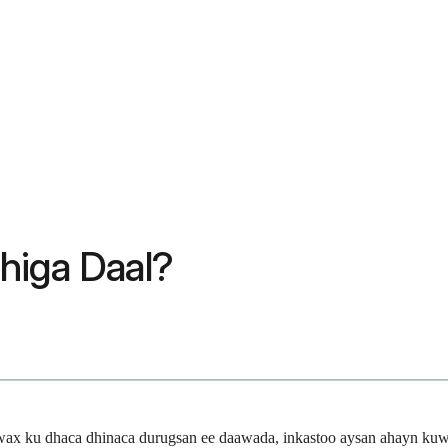
higa Daal?
a wax ku dhaca dhinaca durugsan ee daawada, inkastoo aysan ahayn k