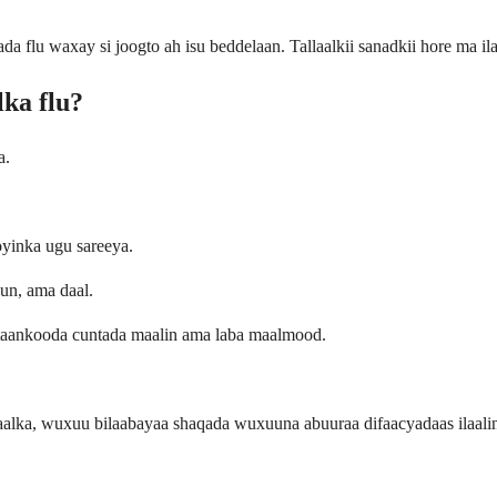
da flu waxay si joogto ah isu beddelaan. Tallaalkii sanadkii hore ma 
ka flu?
a.
yinka ugu sareeya.
un, ama daal.
taankooda cuntada maalin ama laba maalmood.
aalka, wuxuu bilaabayaa shaqada wuxuuna abuuraa difaacyadaas ilaali