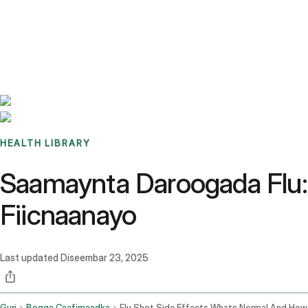
Benchmarks
Stories
FAQ
Sign up / Log in
HEALTH LIBRARY
Saamaynta Daroogada Flu:
Fiicnaanayo
Last updated
Diseembar 23, 2025
Guri
Bogga Caafimaadka