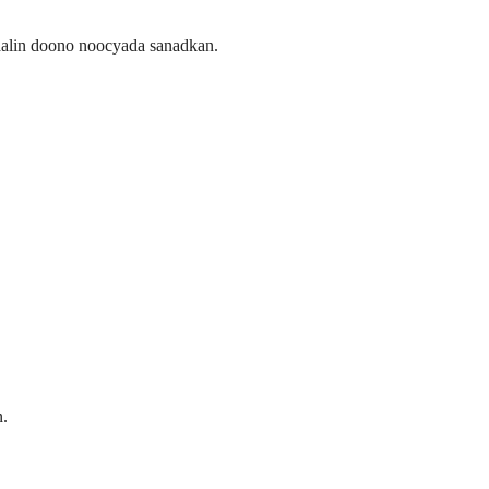
ilaalin doono noocyada sanadkan.
n.