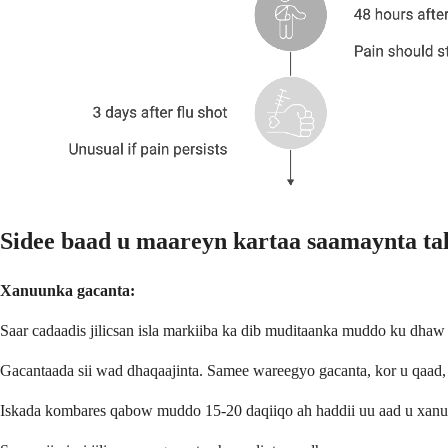
Sidee baad u maareyn kartaa saamaynta tal
Xanuunka gacanta:
Saar cadaadis jilicsan isla markiiba ka dib muditaanka muddo ku dhaw
Gacantaada sii wad dhaqaajinta. Samee wareegyo gacanta, kor u qaa
Iskada kombares qabow muddo 15-20 daqiiqo ah haddii uu aad u xanuun