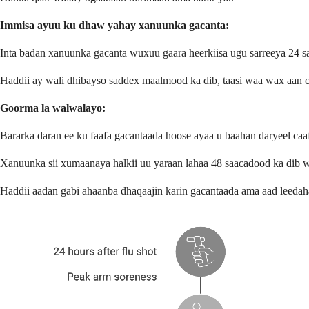
Immisa ayuu ku dhaw yahay xanuunka gacanta:
Inta badan xanuunka gacanta wuxuu gaara heerkiisa ugu sarreeya 24 
Haddii ay wali dhibayso saddex maalmood ka dib, taasi waa wax aan c
Goorma la walwalayo:
Bararka daran ee ku faafa gacantaada hoose ayaa u baahan daryeel caa
Xanuunka sii xumaanaya halkii uu yaraan lahaa 48 saacadood ka dib w
Haddii aadan gabi ahaanba dhaqaajin karin gacantaada ama aad leedaha