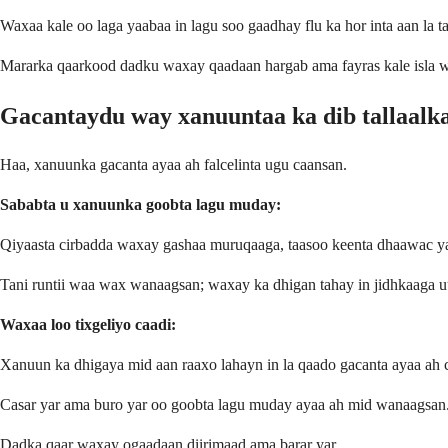
Waxaa kale oo laga yaabaa in lagu soo gaadhay flu ka hor inta aan la t
Mararka qaarkood dadku waxay qaadaan hargab ama fayras kale isla waq
Gacantaydu way xanuuntaa ka dib tallaalka
Haa, xanuunka gacanta ayaa ah falcelinta ugu caansan.
Sababta u xanuunka goobta lagu muday:
Qiyaasta cirbadda waxay gashaa muruqaaga, taasoo keenta dhaawac ya
Tani runtii waa wax wanaagsan; waxay ka dhigan tahay in jidhkaaga uu 
Waxaa loo tixgeliyo caadi:
Xanuun ka dhigaya mid aan raaxo lahayn in la qaado gacanta ayaa ah 
Casar yar ama buro yar oo goobta lagu muday ayaa ah mid wanaagsan
Dadka qaar waxay ogaadaan diirimaad ama barar yar.