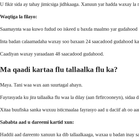
U fikir sida ay tahay jimicsiga jidhkaaga. Xanuun yar hadda waxay la 
Waqtiga la filayo:
Saamaynta waa kuwo fudud oo iskeed u baxda maalmo yar gudahood 
Inta badan calaamadaha waxay soo baxaan 24 saacadood gudahood ka di
Caadiyan waxay yaraadaan 48 saacadood gudahood.
Ma qaadi kartaa flu tallaalka flu ka?
Maya. Tani waa wax aan suurtagal ahayn.
Fayrasyada ku jira tallaalka flu waa la dilay (aan firfircooneyn), sidaa d
Xitaa buufiska sanka wuxuu isticmaalaa fayrasyo aad u daciif ah oo aa
Sababta aad u dareemi kartid xun:
Haddii aad dareento xanuun ka dib tallaalkaaga, waxaa u badan inay sa