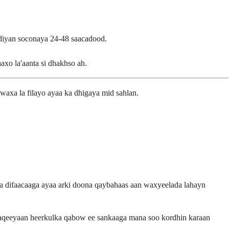
diyan soconaya 24-48 saacadood.
xo la'aanta si dhakhso ah.
 waxa la filayo ayaa ka dhigaya mid sahlan.
mka difaacaaga ayaa arki doona qaybahaas aan waxyeelada lahayn
shaqeeyaan heerkulka qabow ee sankaaga mana soo kordhin karaan