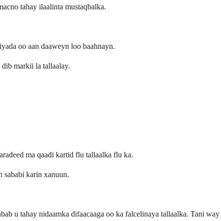
macno tahay ilaalinta mustaqbalka.
iyada oo aan daaweyn loo baahnayn.
b markii la tallaalay.
aradeed ma qaadi kartid flu tallaalka flu ka.
n sababi karin xanuun.
bab u tahay nidaamka difaacaaga oo ka falcelinaya tallaalka. Tani way 