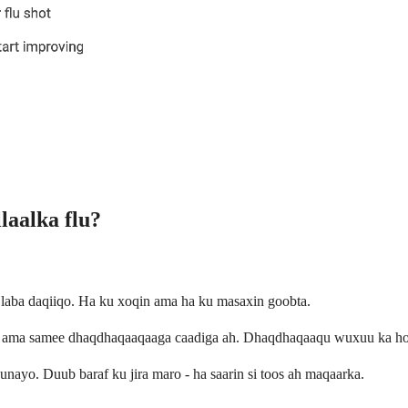
laalka flu?
 laba daqiiqo. Ha ku xoqin ama ha ku masaxin goobta.
d, ama samee dhaqdhaqaaqaaga caadiga ah. Dhaqdhaqaaqu wuxuu ka ho
ayo. Duub baraf ku jira maro - ha saarin si toos ah maqaarka.