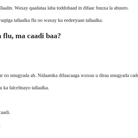
allaalin. Waxay qaadataa laba toddobaad in difaac buuxa la abuuro.
tiga tallaalka flu oo waxay ku eedeeyaan tallaalka.
 flu, ma caadi baa?
r oo unugyada ah. Nidaamka difaacaaga wuxuu u diraa unugyada cadca
ka falcelinayo tallaalka.
caadi.
.