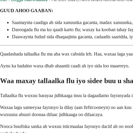
GUUD AHOO GAABAN:
Saamaynta caadiga ah sida xanuunka gacanta, madax xanuunka,
Daroogada flu ma ku qaadi karto flu; waxay ka kooban tahay fayra
Daawaynta fudud sida dhaqaajinta gacanta, cadaadis saaridda,
Qaadashada tallaalka flu ma aha wax cabsida leh. Haa, waxaa laga yaab
Aynu ka hadalno waxa dhab ahaantii caadi ah iyo sida loo maareeyo.
Waa maxay tallaalka flu iyo sidee buu u sh
Tallaalka flu wuxuu barayaa jidhkaaga inuu la dagaallamo fayrasyada i
Waxaa lagu sameeyaa fayrasyo la dilay (aan firfircooneyn) oo aan ku
wuxuuna abuuri doonaa difaac jidhkaaga oo difaacaya.
Nooca buufiska sanka ah wuxuu isticmaalaa fayrasyo daciif ah oo noo