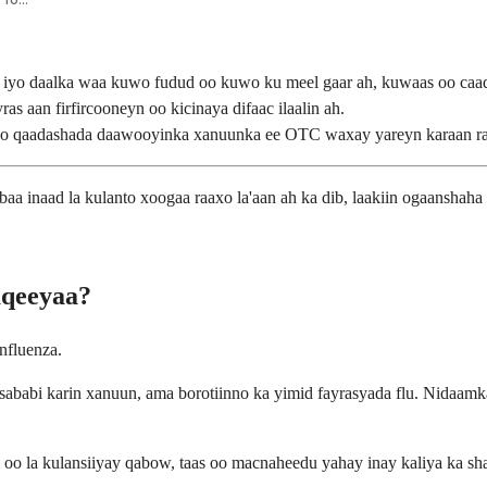
 iyo daalka waa kuwo fudud oo kuwo ku meel gaar ah, kuwaas oo caa
s aan firfircooneyn oo kicinaya difaac ilaalin ah.
 iyo qaadashada daawooyinka xanuunka ee OTC waxay yareyn karaan raa
aa inaad la kulanto xoogaa raaxo la'aan ah ka dib, laakiin ogaanshaha
aqeeyaa?
nfluenza.
u sababi karin xanuun, ama borotiinno ka yimid fayrasyada flu. Nidaa
l oo la kulansiiyay qabow, taas oo macnaheedu yahay inay kaliya ka 