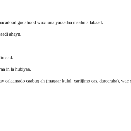
saacadood gudahood wuxuuna yaraadaa maalinta labaad.
aadi ahayn.
fimaad.
aa in la hubiyaa.
y calaamado caabuq ah (maqaar kulul, xariijimo cas, dareeraha), wac 