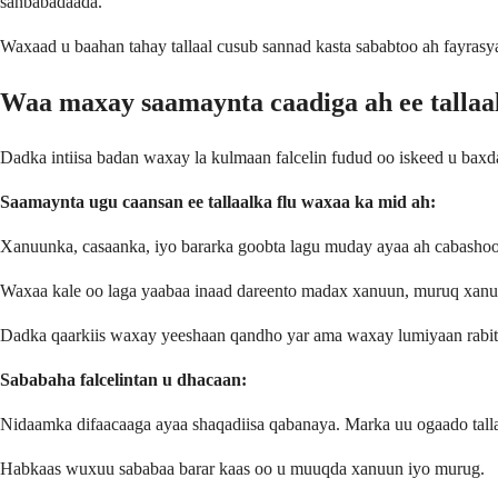
sanbabadaada.
Waxaad u baahan tahay tallaal cusub sannad kasta sababtoo ah fayrasya
Waa maxay saamaynta caadiga ah ee tallaal
Dadka intiisa badan waxay la kulmaan falcelin fudud oo iskeed u baxd
Saamaynta ugu caansan ee tallaalka flu waxaa ka mid ah:
Xanuunka, casaanka, iyo bararka goobta lagu muday ayaa ah cabashoo
Waxaa kale oo laga yaabaa inaad dareento madax xanuun, muruq xanu
Dadka qaarkiis waxay yeeshaan qandho yar ama waxay lumiyaan rabi
Sababaha falcelintan u dhacaan:
Nidaamka difaacaaga ayaa shaqadiisa qabanaya. Marka uu ogaado tall
Habkaas wuxuu sababaa barar kaas oo u muuqda xanuun iyo murug.