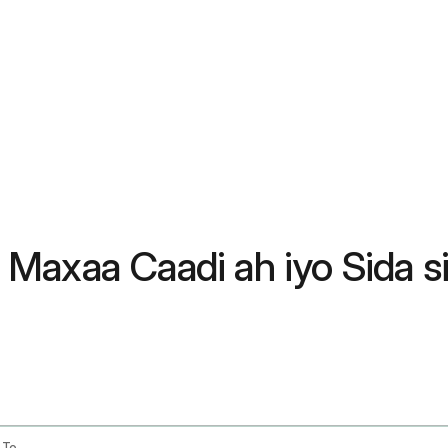
 Maxaa Caadi ah iyo Sida 
Flu Shot Side Effects Whats Normal And How To Feel Better Fast