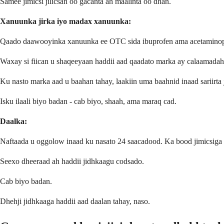
Samee jimicsi jilicsan oo gacanta ah maalinta oo dhan.
Xanuunka jirka iyo madax xanuunka:
Qaado daawooyinka xanuunka ee OTC sida ibuprofen ama acetaminop
Waxay si fiican u shaqeeyaan haddii aad qaadato marka ay calaamadaha
Ku nasto marka aad u baahan tahay, laakiin uma baahnid inaad sariirta 
Isku ilaali biyo badan - cab biyo, shaah, ama maraq cad.
Daalka:
Naftaada u oggolow inaad ku nasato 24 saacadood. Ka bood jimicsiga
Seexo dheeraad ah haddii jidhkaagu codsado.
Cab biyo badan.
Dhehji jidhkaaga haddii aad daalan tahay, naso.