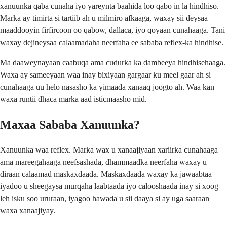
xanuunka qaba cunaha iyo yareynta baahida loo qabo in la hindhiso.
Marka ay timirta si tartiib ah u milmiro afkaaga, waxay sii deysaa
maaddooyin firfircoon oo qabow, dallaca, iyo qoyaan cunahaaga. Tani
waxay dejineysaa calaamadaha neerfaha ee sababa reflex-ka hindhise.
Ma daaweynayaan caabuqa ama cudurka ka dambeeya hindhisehaaga.
Waxa ay sameeyaan waa inay bixiyaan gargaar ku meel gaar ah si
cunahaaga uu helo nasasho ka yimaada xanaaq joogto ah. Waa kan
waxa runtii dhaca marka aad isticmaasho mid.
Maxaa Sababa Xanuunka?
Xanuunka waa reflex. Marka wax u xanaajiyaan xariirka cunahaaga
ama mareegahaaga neefsashada, dhammaadka neerfaha waxay u
diraan calaamad maskaxdaada. Maskaxdaada waxay ka jawaabtaa
iyadoo u sheegaysa murqaha laabtaada iyo calooshaada inay si xoog
leh isku soo ururaan, iyagoo hawada u sii daaya si ay uga saaraan
waxa xanaajiyay.