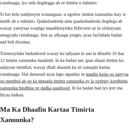
cunahaaga, iyo sida degdegga ah ee timirta u milmiro.
Si loo helo natiijooyin wanaagsan, u ogolow timirta xanuunka inay si
tartiib ah u milmiro. Qadashadeeda ama qaadashadeeda degdega ah
waxay yareysaa waqtiga maaddooyinka firfircoon ay la xiriirayaan
unugyada cunahaaga. Inta ay afkaaga joogto, ayaa faa'iidada badan
aad heli doontaa.
Xirmooyinka badankood waxay ku taliyaan in aan la dhaafin 10 ilaa
12 timirta xanuunka maalintii. In ka badan tan, gaar ahaan timirta ku
salaysan menthol, waxay dhab ahaantii ka sii xanaajin kartaa
cunahaaga. Hal daraasad ayaa lagu ogaaday in
maalin kasta oo sareysa
oo menthol ah oo ka timaada timirta xanuunka ay la xiriirtay kordhinta
xanuunka hindhise ee dadka qaarkood
. In ka badan had iyo jeer ma
fiicna halkan.
Ma Ka Dhaafin Kartaa Timirta
Xanuunka?