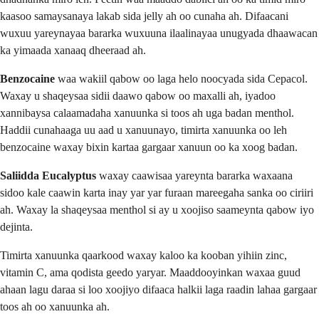
kaasoo samaysanaya lakab sida jelly ah oo cunaha ah. Difaacani
wuxuu yareynayaa bararka wuxuuna ilaalinayaa unugyada dhaawacan
ka yimaada xanaaq dheeraad ah.
Benzocaine
waa wakiil qabow oo laga helo noocyada sida Cepacol.
Waxay u shaqeysaa sidii daawo qabow oo maxalli ah, iyadoo
xannibaysa calaamadaha xanuunka si toos ah uga badan menthol.
Haddii cunahaaga uu aad u xanuunayo, timirta xanuunka oo leh
benzocaine waxay bixin kartaa gargaar xanuun oo ka xoog badan.
Saliidda Eucalyptus
waxay caawisaa yareynta bararka waxaana
sidoo kale caawin karta inay yar yar furaan mareegaha sanka oo ciriiri
ah. Waxay la shaqeysaa menthol si ay u xoojiso saameynta qabow iyo
dejinta.
Timirta xanuunka qaarkood waxay kaloo ka kooban yihiin zinc,
vitamin C, ama qodista geedo yaryar. Maaddooyinkan waxaa guud
ahaan lagu daraa si loo xoojiyo difaaca halkii laga raadin lahaa gargaar
toos ah oo xanuunka ah.