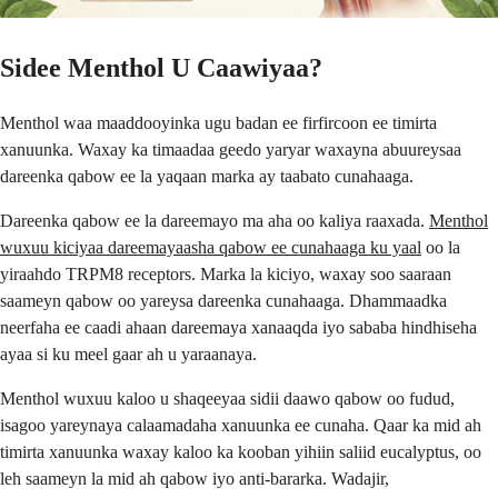
Sidee Menthol U Caawiyaa?
Menthol waa maaddooyinka ugu badan ee firfircoon ee timirta
xanuunka. Waxay ka timaadaa geedo yaryar waxayna abuureysaa
dareenka qabow ee la yaqaan marka ay taabato cunahaaga.
Dareenka qabow ee la dareemayo ma aha oo kaliya raaxada.
Menthol
wuxuu kiciyaa dareemayaasha qabow ee cunahaaga ku yaal
oo la
yiraahdo TRPM8 receptors. Marka la kiciyo, waxay soo saaraan
saameyn qabow oo yareysa dareenka cunahaaga. Dhammaadka
neerfaha ee caadi ahaan dareemaya xanaaqda iyo sababa hindhiseha
ayaa si ku meel gaar ah u yaraanaya.
Menthol wuxuu kaloo u shaqeeyaa sidii daawo qabow oo fudud,
isagoo yareynaya calaamadaha xanuunka ee cunaha. Qaar ka mid ah
timirta xanuunka waxay kaloo ka kooban yihiin saliid eucalyptus, oo
leh saameyn la mid ah qabow iyo anti-bararka. Wadajir,