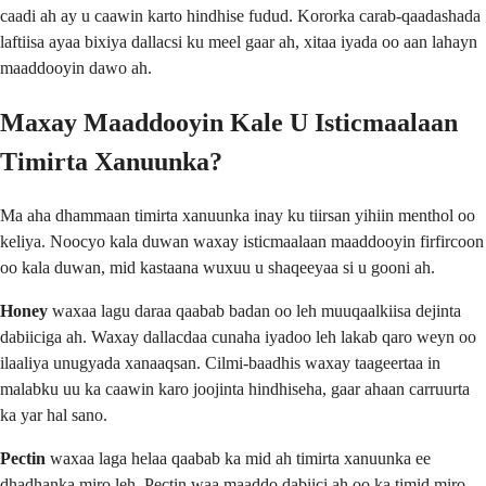
caadi ah ay u caawin karto hindhise fudud. Kororka carab-qaadashada
laftiisa ayaa bixiya dallacsi ku meel gaar ah, xitaa iyada oo aan lahayn
maaddooyin dawo ah.
Maxay Maaddooyin Kale U Isticmaalaan
Timirta Xanuunka?
Ma aha dhammaan timirta xanuunka inay ku tiirsan yihiin menthol oo
keliya. Noocyo kala duwan waxay isticmaalaan maaddooyin firfircoon
oo kala duwan, mid kastaana wuxuu u shaqeeyaa si u gooni ah.
Honey
waxaa lagu daraa qaabab badan oo leh muuqaalkiisa dejinta
dabiiciga ah. Waxay dallacdaa cunaha iyadoo leh lakab qaro weyn oo
ilaaliya unugyada xanaaqsan. Cilmi-baadhis waxay taageertaa in
malabku uu ka caawin karo joojinta hindhiseha, gaar ahaan carruurta
ka yar hal sano.
Pectin
waxaa laga helaa qaabab ka mid ah timirta xanuunka ee
dhadhanka miro leh. Pectin waa maaddo dabiici ah oo ka timid miro