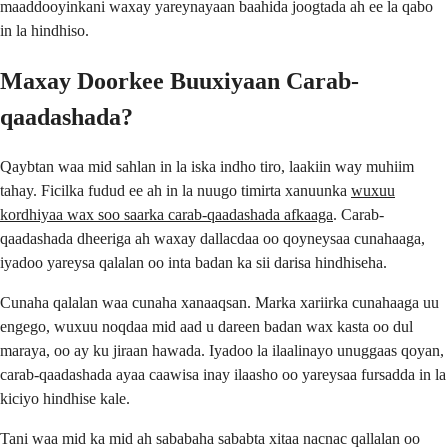
maaddooyinkani waxay yareynayaan baahida joogtada ah ee la qabo
in la hindhiso.
Maxay Doorkee Buuxiyaan Carab-
qaadashada?
Qaybtan waa mid sahlan in la iska indho tiro, laakiin way muhiim
tahay. Ficilka fudud ee ah in la nuugo timirta xanuunka
wuxuu
kordhiyaa wax soo saarka carab-qaadashada afkaaga
. Carab-
qaadashada dheeriga ah waxay dallacdaa oo qoyneysaa cunahaaga,
iyadoo yareysa qalalan oo inta badan ka sii darisa hindhiseha.
Cunaha qalalan waa cunaha xanaaqsan. Marka xariirka cunahaaga uu
engego, wuxuu noqdaa mid aad u dareen badan wax kasta oo dul
maraya, oo ay ku jiraan hawada. Iyadoo la ilaalinayo unuggaas qoyan,
carab-qaadashada ayaa caawisa inay ilaasho oo yareysaa fursadda in la
kiciyo hindhise kale.
Tani waa mid ka mid ah sababaha sababta xitaa nacnac qallalan oo