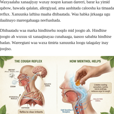
Waxyaalaha xanaajiyay waxay noqon karaan dareeri, barar ka yimid
qabow, hawada qalalan, allergiyaal, ama aashitada caloosha ka timaada
reflux. Xanuunka laftiisa maaha dhibaatada. Waa habka jirkaaga ugu
ilaalinayo mareegahaaga neefsashada.
Dhibaatadu waa marka hindhisehu noqdo mid joogto ah. Hindhise
joogto ah wuxuu sii xanaajinayaa cunahaaga, taasoo sababta hindhise
badan. Wareegtani waa waxa timirta xanuunka loogu talagalay inay
joojiso.