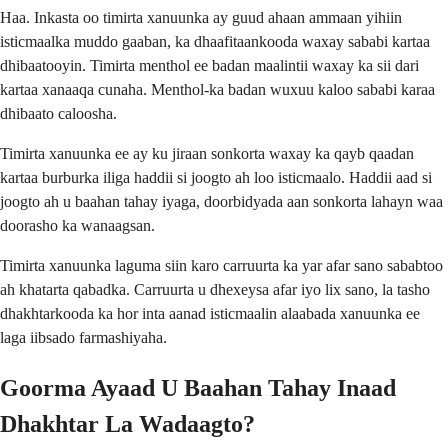
Haa. Inkasta oo timirta xanuunka ay guud ahaan ammaan yihiin
isticmaalka muddo gaaban, ka dhaafitaankooda waxay sababi kartaa
dhibaatooyin. Timirta menthol ee badan maalintii waxay ka sii dari
kartaa xanaaqa cunaha. Menthol-ka badan wuxuu kaloo sababi karaa
dhibaato caloosha.
Timirta xanuunka ee ay ku jiraan sonkorta waxay ka qayb qaadan
kartaa burburka iliga haddii si joogto ah loo isticmaalo. Haddii aad si
joogto ah u baahan tahay iyaga, doorbidyada aan sonkorta lahayn waa
doorasho ka wanaagsan.
Timirta xanuunka laguma siin karo carruurta ka yar afar sano sababtoo
ah khatarta qabadka. Carruurta u dhexeysa afar iyo lix sano, la tasho
dhakhtarkooda ka hor inta aanad isticmaalin alaabada xanuunka ee
laga iibsado farmashiyaha.
Goorma Ayaad U Baahan Tahay Inaad
Dhakhtar La Wadaagto?