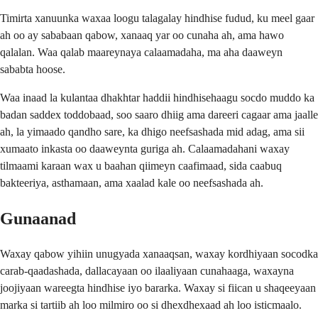
Timirta xanuunka waxaa loogu talagalay hindhise fudud, ku meel gaar
ah oo ay sababaan qabow, xanaaq yar oo cunaha ah, ama hawo
qalalan. Waa qalab maareynaya calaamadaha, ma aha daaweyn
sababta hoose.
Waa inaad la kulantaa dhakhtar haddii hindhisehaagu socdo muddo ka
badan saddex toddobaad, soo saaro dhiig ama dareeri cagaar ama jaalle
ah, la yimaado qandho sare, ka dhigo neefsashada mid adag, ama sii
xumaato inkasta oo daaweynta guriga ah. Calaamadahani waxay
tilmaami karaan wax u baahan qiimeyn caafimaad, sida caabuq
bakteeriya, asthamaan, ama xaalad kale oo neefsashada ah.
Gunaanad
Waxay qabow yihiin unugyada xanaaqsan, waxay kordhiyaan socodka
carab-qaadashada, dallacayaan oo ilaaliyaan cunahaaga, waxayna
joojiyaan wareegta hindhise iyo bararka. Waxay si fiican u shaqeeyaan
marka si tartiib ah loo milmiro oo si dhexdhexaad ah loo isticmaalo.