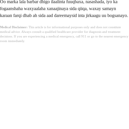
Oo marka lala barbar dhigo ilaalinta fuuqbaxa, nasashada, iyo ka
fogaanshaha waxyaalaha xanaajinaya sida qiiqa, waxay samayn
karaan farqi dhab ah sida aad dareemaysid inta jirkaagu uu bogsanayo.
Medical Disclaimer:
This article is for informational purposes only and does not constitute
medical advice. Always consult a qualified healthcare provider for diagnosis and treatment
decisions. If you are experiencing a medical emergency, call 911 or go to the nearest emergency
room immediately.