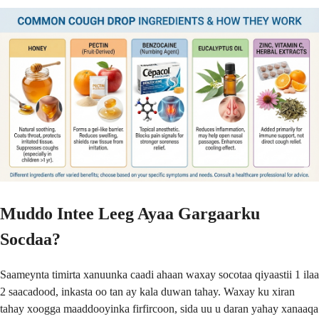
Muddo Intee Leeg Ayaa Gargaarku
Socdaa?
Saameynta timirta xanuunka caadi ahaan waxay socotaa qiyaastii 1 ilaa
2 saacadood, inkasta oo tan ay kala duwan tahay. Waxay ku xiran
tahay xoogga maaddooyinka firfircoon, sida uu u daran yahay xanaaqa