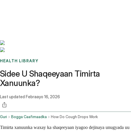
Benchmarks
Stories
FAQ
Sign up / Log in
HEALTH LIBRARY
Sidee U Shaqeeyaan Timirta
Xanuunka?
Last updated
Febraayo 16, 2026
Guri
Bogga Caafimaadka
How Do Cough Drops Work
Timirta xanuunka waxay ka shaqeeyaan iyagoo dejinaya unugyada uu