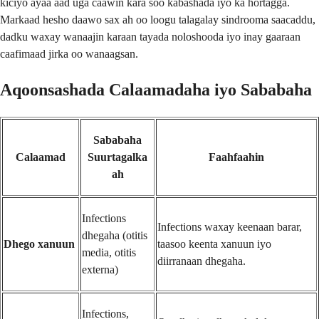
kiciyo ayaa aad uga caawin kara soo kabashada iyo ka hortagga.
Markaad hesho daawo sax ah oo loogu talagalay sindrooma saacaddu,
dadku waxay wanaajin karaan tayada noloshooda iyo inay gaaraan
caafimaad jirka oo wanaagsan.
Aqoonsashada Calaamadaha iyo Sababaha
Sababaha
Calaamad
Suurtagalka
Faahfaahin
ah
Infections
Infections waxay keenaan barar,
dhegaha (otitis
Dhego xanuun
taasoo keenta xanuun iyo
media, otitis
diirranaan dhegaha.
externa)
Infections,