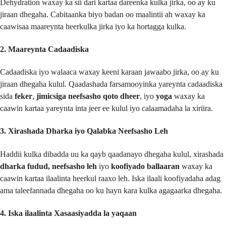
Dehydration waxay ka sii dari kartaa dareenka kulka jirka, oo ay ku
jiraan dhegaha. Cabitaanka biyo badan oo maalintii ah waxay ka
caawisaa maareynta heerkulka jirka iyo ka hortagga kulka.
2. Maareynta Cadaadiska
Cadaadiska iyo walaaca waxay keeni karaan jawaabo jirka, oo ay ku
jiraan dhegaha kulul. Qaadashada farsamooyinka yareynta cadaadiska
sida
feker
,
jimicsiga neefsasho qoto dheer
, iyo
yoga
waxay ka
caawin kartaa yareynta inta jeer ee kulul iyo calaamadaha la xiriira.
3. Xirashada Dharka iyo Qalabka Neefsasho Leh
Haddii kulka dibadda uu ka qayb qaadanayo dhegaha kulul, xirashada
dharka fudud, neefsasho leh
iyo
koofiyado ballaaran
waxay ka
caawin kartaa ilaalinta heerkul raaxo leh. Iska ilaali koofiyadaha adag
ama taleefannada dhegaha oo ku hayn kara kulka agagaarka dhegaha.
4. Iska ilaalinta Xasaasiyadda la yaqaan