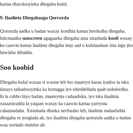
kartaa dhacdooyinka dhegaha kulul.
9. Ilaalinta Dhegahaaga Qorraxda
Qorraxda aadka u badan waxay kordhin kartaa heerkulka dhegaha.
Isticmaalka
sunscreen
agagaarka dhegaha ama xirashada
koofi
waxay
ka caawin kartaa ilaalinta dhegaha inay aad u kululaadaan inta lagu jiro
hawlaha dibadda.
Soo koobid
Dhegaha kulul waxaa si waxtar leh loo maareyn karaa iyadoo la isku
darayo tallaabooyinka ka hortagga iyo isbeddellada qaab nololeedka.
In la cabbo biyo badan, maareynta cadaadiska, iyo iska ilaalinta
xasaasiyadda la yaqaan waxay ka caawin kartaa yareynta
calaamadaha. Xirashada dharka neefsasho leh, ilaalinta nadaafadda
dhegaha ee joogtada ah, iyo ilaalinta dhegaha qorraxda aadka u badan
waa xeelado muhiim ah.