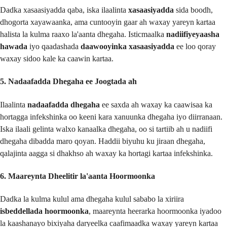
Dadka xasaasiyadda qaba, iska ilaalinta
xasaasiyadda
sida boodh,
dhogorta xayawaanka, ama cuntooyin gaar ah waxay yareyn kartaa
halista la kulma raaxo la'aanta dhegaha. Isticmaalka
nadiifiyeyaasha
hawada
iyo qaadashada
daawooyinka xasaasiyadda
ee loo qoray
waxay sidoo kale ka caawin kartaa.
5. Nadaafadda Dhegaha ee Joogtada ah
Ilaalinta
nadaafadda dhegaha
ee saxda ah waxay ka caawisaa ka
hortagga infekshinka oo keeni kara xanuunka dhegaha iyo diirranaan.
Iska ilaali gelinta walxo kanaalka dhegaha, oo si tartiib ah u nadiifi
dhegaha dibadda maro qoyan. Haddii biyuhu ku jiraan dhegaha,
qalajinta aagga si dhakhso ah waxay ka hortagi kartaa infekshinka.
6. Maareynta Dheelitir la'aanta Hoormoonka
Dadka la kulma kulul ama dhegaha kulul sababo la xiriira
isbeddellada hoormoonka
, maareynta heerarka hoormoonka iyadoo
la kaashanayo bixiyaha daryeelka caafimaadka waxay yareyn kartaa