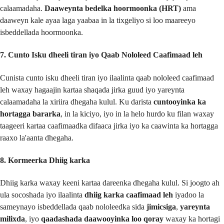
calaamadaha.
Daaweynta bedelka hoormoonka (HRT)
ama
daaweyn kale ayaa laga yaabaa in la tixgeliyo si loo maareeyo
isbeddellada hoormoonka.
7. Cunto Isku dheeli tiran iyo Qaab Nololeed Caafimaad leh
Cunista cunto isku dheeli tiran iyo ilaalinta qaab nololeed caafimaad
leh waxay hagaajin kartaa shaqada jirka guud iyo yareynta
calaamadaha la xiriira dhegaha kulul. Ku darista
cuntooyinka ka
hortagga bararka
, in la kiciyo, iyo in la helo hurdo ku filan waxay
taageeri kartaa caafimaadka difaaca jirka iyo ka caawinta ka hortagga
raaxo la'aanta dhegaha.
8. Kormeerka Dhiig karka
Dhiig karka waxay keeni kartaa dareenka dhegaha kulul. Si joogto ah
ula socoshada iyo ilaalinta
dhiig karka caafimaad leh
iyadoo la
sameynayo isbeddellada qaab nololeedka sida
jimicsiga
,
yareynta
milixda
, iyo
qaadashada daawooyinka loo qoray
waxay ka hortagi