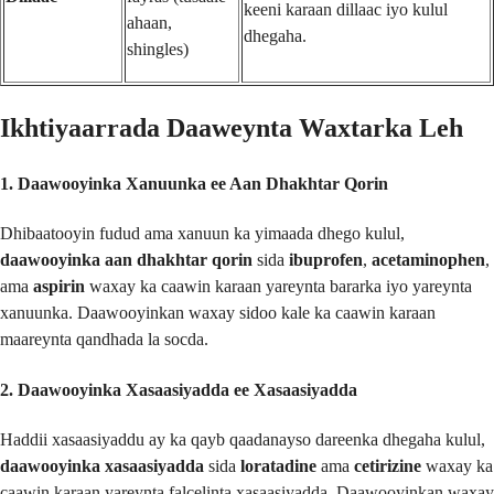
keeni karaan dillaac iyo kulul
ahaan,
dhegaha.
shingles)
Ikhtiyaarrada Daaweynta Waxtarka Leh
1. Daawooyinka Xanuunka ee Aan Dhakhtar Qorin
Dhibaatooyin fudud ama xanuun ka yimaada dhego kulul,
daawooyinka aan dhakhtar qorin
sida
ibuprofen
,
acetaminophen
,
ama
aspirin
waxay ka caawin karaan yareynta bararka iyo yareynta
xanuunka. Daawooyinkan waxay sidoo kale ka caawin karaan
maareynta qandhada la socda.
2. Daawooyinka Xasaasiyadda ee Xasaasiyadda
Haddii xasaasiyaddu ay ka qayb qaadanayso dareenka dhegaha kulul,
daawooyinka xasaasiyadda
sida
loratadine
ama
cetirizine
waxay ka
caawin karaan yareynta falcelinta xasaasiyadda. Daawooyinkan waxay