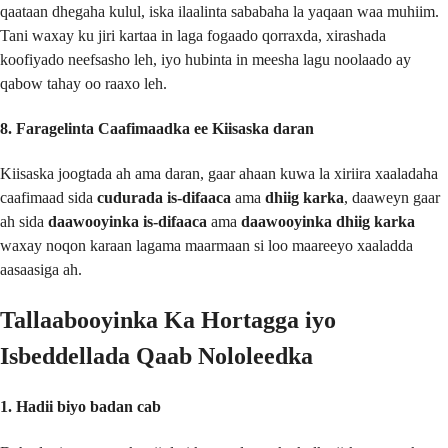
qaataan dhegaha kulul, iska ilaalinta sababaha la yaqaan waa muhiim.
Tani waxay ku jiri kartaa in laga fogaado qorraxda, xirashada
koofiyado neefsasho leh, iyo hubinta in meesha lagu noolaado ay
qabow tahay oo raaxo leh.
8. Faragelinta Caafimaadka ee Kiisaska daran
Kiisaska joogtada ah ama daran, gaar ahaan kuwa la xiriira xaaladaha
caafimaad sida
cudurada is-difaaca
ama
dhiig karka
, daaweyn gaar
ah sida
daawooyinka is-difaaca
ama
daawooyinka dhiig karka
waxay noqon karaan lagama maarmaan si loo maareeyo xaaladda
aasaasiga ah.
Tallaabooyinka Ka Hortagga iyo
Isbeddellada Qaab Nololeedka
1. Hadii biyo badan cab