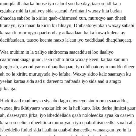
muuqda dhabarka hoose iyo calool soo baxday, taasoo jidhka u
egtahay mid la tuujiyey sida saacad. Arrintani waxay inta badan
dhacdaa sababo la xiriira qaab-dhismeed xun, muruqyo aan dheeli
tiranayn, iyo inaan la kicin ku filnayn. Dhibaatooyinkan waxay sababi
karaan in muruqyo qaarkood ay adkaadaan halka kuwa kalena ay
daciifaadaan, taasoo keenta raaxo la'aan iyo xaddidaad dhaqdhaqaaq.
Waa muhiim in la xaliyo sindrooma saacaddu si loo ilaaliyo
caafimaadkaaga guud. Iska indho-tirka waxay keeni kartaa xanuun
joogto ah, awood yar oo dhaqdhaqaaq, iyo dhibaatooyin muddo dheer
ah oo la xiriira muruqyada iyo lafaha. Waxay sidoo kale saamayn ku
yeelan kartaa sida aad u dareento naftaada iyo sida aad u aragto
jirkaaga.
Haddii aad raadineyso siyaabo lagu daweeyo sindrooma saacaddu,
waxaa jira ikhtiyaaro waxtar leh oo la heli karo. Isku darka jimicsi gaar
ah, daawaynta jirka, iyo isbeddellada qaab nololeedka ayaa ka caawin
kara soo celinta dheelitirka muruqyada iyo qaab-dhismeedka saxda ah.
Isbeddello fudud sida ilaalinta qaab-dhismeedka wanaagsan iyo in la