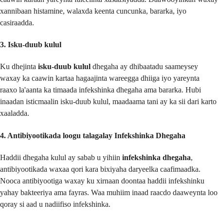
xannibaan histamine, walaxda keenta cuncunka, bararka, iyo
casiraadda.
3. Isku-duub kulul
Ku dhejinta
isku-duub kulul
dhegaha ay dhibaatadu saameysey
waxay ka caawin kartaa hagaajinta wareegga dhiiga iyo yareynta
raaxo la'aanta ka timaada infekshinka dhegaha ama bararka. Hubi
inaadan isticmaalin isku-duub kulul, maadaama tani ay ka sii dari karto
xaaladda.
4. Antibiyootikada loogu talagalay Infekshinka Dhegaha
Haddii dhegaha kulul ay sabab u yihiin
infekshinka dhegaha
,
antibiyootikada waxaa qori kara bixiyaha daryeelka caafimaadka.
Nooca antibiyootiga waxay ku xirnaan doontaa haddii infekshinku
yahay bakteeriya ama fayras. Waa muhiim inaad raacdo daaweynta loo
qoray si aad u nadiifiso infekshinka.