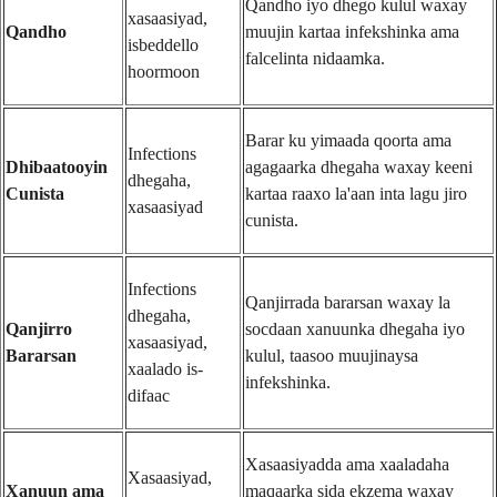
Qandho iyo dhego kulul waxay
xasaasiyad,
Qandho
muujin kartaa infekshinka ama
isbeddello
falcelinta nidaamka.
hoormoon
Barar ku yimaada qoorta ama
Infections
Dhibaatooyin
agagaarka dhegaha waxay keeni
dhegaha,
Cunista
kartaa raaxo la'aan inta lagu jiro
xasaasiyad
cunista.
Infections
Qanjirrada bararsan waxay la
dhegaha,
Qanjirro
socdaan xanuunka dhegaha iyo
xasaasiyad,
Bararsan
kulul, taasoo muujinaysa
xaalado is-
infekshinka.
difaac
Xasaasiyadda ama xaaladaha
Xasaasiyad,
Xanuun ama
maqaarka sida ekzema waxay