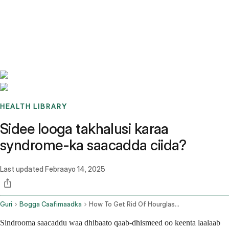
Benchmarks
Stories
FAQ
Sign up / Log in
HEALTH LIBRARY
Sidee looga takhalusi karaa
syndrome-ka saacadda ciida?
Last updated
Febraayo 14, 2025
Guri
Bogga Caafimaadka
How To Get Rid Of Hourglass Syndrome
Sindrooma saacaddu waa dhibaato qaab-dhismeed oo keenta laalaab