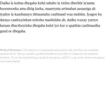
Dadka la kulma dhegaha kulul sababo la xiriira dheelitir la'aanta
hoormoonka ama dhiig karka, maareynta arrimahan aasaasiga ah
iyadoo la kaashanayo tilmaamaha caafimaad waa muhiim. Iyagoo ku
daraya caadooyinkan nolosha maalinlaha ah, dadku waxay yareyn
karaan dhacdooyinka dhegaha kulul iyo kor u qaadista caafimaadka
guud ee dhegaha.
Medical Disclaimer:
This article is for informational purposes only and does not constitute
medical advice. Always consult a qualified healthcare provider for diagnosis and treatment
decisions. If you are experiencing a medical emergency, call 911 or go to the nearest emergency
room immediately.