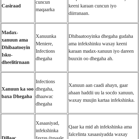
cuncun
Casiraad
keeni karaan cuncun iyo
maqaarka
diirranaan.
Madax-
Xanuunka
Dhibaatooyinka dhegaha gudaha
xanuun ama
Meniere,
ama infekshinku waxay keeni
Dhibaatooyin
Infections
karaan madax-xanuun iyo dareen
Isku-
dhegaha
buuxin oo dhegaha ah.
dheelitirnaan
Infections
Xanuun aan caadi ahayn, gaar
Xanuun ka soo
dhegaha,
ahaan haddii uu la socdo xanuun,
baxa Dhegaha
dhaawac
waxay muujin kartaa infekshinka.
dhegaha
Xasaasiyad,
Qaar ka mid ah infekshinka ama
infekshinka
falcelinta xasaasiyadda waxay
Dillaac
fayras (tusaale