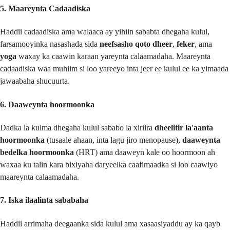
5. Maareynta Cadaadiska
Haddii cadaadiska ama walaaca ay yihiin sababta dhegaha kulul,
farsamooyinka nasashada sida
neefsasho qoto dheer
,
feker
, ama
yoga
waxay ka caawin karaan yareynta calaamadaha. Maareynta
cadaadiska waa muhiim si loo yareeyo inta jeer ee kulul ee ka yimaada
jawaabaha shucuurta.
6. Daaweynta hoormoonka
Dadka la kulma dhegaha kulul sababo la xiriira
dheelitir la'aanta
hoormoonka
(tusaale ahaan, inta lagu jiro menopause),
daaweynta
bedelka hoormoonka
(HRT) ama daaweyn kale oo hoormoon ah
waxaa ku talin kara bixiyaha daryeelka caafimaadka si loo caawiyo
maareynta calaamadaha.
7. Iska ilaalinta sababaha
Haddii arrimaha deegaanka sida kulul ama xasaasiyaddu ay ka qayb