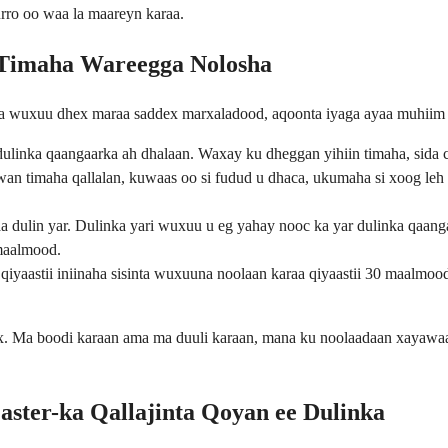
rro oo waa la maareyn karaa.
 Timaha Wareegga Nolosha
aha wuxuu dhex maraa saddex marxaladood, aqoonta iyaga ayaa muhiim
linka qaangaarka ah dhalaan. Waxay ku dheggan yihiin timaha, sida 
wan timaha qallalan, kuwaas oo si fudud u dhaca, ukumaha si xoog leh
a dulin yar. Dulinka yari wuxuu u eg yahay nooc ka yar dulinka qaan
 maalmood.
iyaastii iniinaha sisinta wuxuuna noolaan karaa qiyaastii 30 maalmo
ax. Ma boodi karaan ama ma duuli karaan, mana ku noolaadaan xayawaa
ster-ka Qallajinta Qoyan ee Dulinka