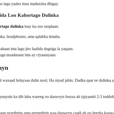
 laga yaabo inuu madaxiisa dhigay.
ida Loo Kahortago Dulinka
ortago dulinka
inay ku soo noqdaan:
hka, headphones, ama qalabka timaha.
haan inta lagu jiro faafida dugsiga la yaqaan.
 uga taxadaraan inta ay ciyaarayaan.
ayn
axaad helaysaa dulin nool. Ha niyad jabin. Dadka qaar ee dulinka ay
naynin ka dib laba wareeg oo daaweyn buuxa ah (qiyaastii 2-3 toddoba
aan pyrethrins ama permethrin waa daaweyn caadi ah oo heerka koowaad