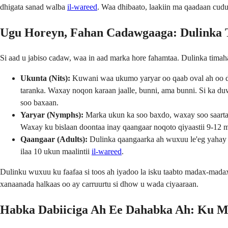
dhigata sanad walba
il-wareed
. Waa dhibaato, laakiin ma qaadaan cudu
Ugu Horeyn, Fahan Cadawgaaga: Dulinka
Si aad u jabiso cadaw, waa in aad marka hore fahamtaa. Dulinka tim
Ukunta (Nits):
Kuwani waa ukumo yaryar oo qaab oval ah oo du
taranka. Waxay noqon karaan jaalle, bunni, ama bunni. Si ka du
soo baxaan.
Yaryar (Nymphs):
Marka ukun ka soo baxdo, waxay soo saarta
Waxay ku bislaan doontaa inay qaangaar noqoto qiyaastii 9-12
Qaangaar (Adults):
Dulinka qaangaarka ah wuxuu le'eg yahay q
ilaa 10 ukun maalintii
il-wareed
.
Dulinku wuxuu ku faafaa si toos ah iyadoo la isku taabto madax-mad
xanaanada halkaas oo ay carruurtu si dhow u wada ciyaaraan.
Habka Dabiiciga Ah Ee Dahabka Ah: Ku Ma