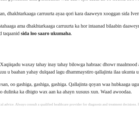
, dhakhtarkaaga carruurta ayaa qori kara daaweyn xooggan sida Iverm
iistahaaga ama dhakhtarkaaga carruurta ka hor intaanad bilaabin daawe
ad taqaanid
sida loo saaro ukumaha
.
 Xaqiiqadu waxay tahay inay tahay bilowga habraac dhowr maalmood a
uu u baahan yahay dulqaad lagu dhammaystiro qallajinta ilaa ukunta u
, oo gashiga, gashiga, gashiga. Qallajinta qoyan waa hubkaaga ugu
a oo dulinka ka dhigto wax aan ka ahayn xusuus xun. Waad awoodaa.
ical advice. Always consult a qualified healthcare provider for diagnosis and treatment decisions