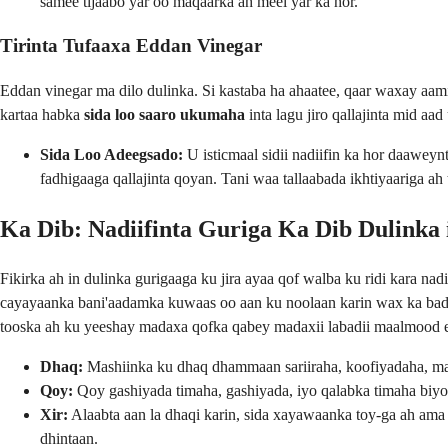
samee tijaabo yar oo maqaarka ah meel yar ka hor.
Tirinta Tufaaxa Eddan Vinegar
Eddan vinegar ma dilo dulinka. Si kastaba ha ahaatee, qaar waxay aamin
kartaa habka
sida loo saaro ukumaha
inta lagu jiro qallajinta mid aad
Sida Loo Adeegsado:
U isticmaal sidii nadiifin ka hor daaweyn
fadhigaaga qallajinta qoyan. Tani waa tallaabada ikhtiyaariga ah 
Ka Dib: Nadiifinta Guriga Ka Dib Dulinka
Fikirka ah in dulinka gurigaaga ku jira ayaa qof walba ku ridi kara 
cayayaanka bani'aadamka kuwaas oo aan ku noolaan karin wax ka ba
tooska ah ku yeeshay madaxa qofka qabey madaxii labadii maalmood e
Dhaq:
Mashiinka ku dhaq dhammaan sariiraha, koofiyadaha, maro-
Qoy:
Qoy gashiyada timaha, gashiyada, iyo qalabka timaha biyo
Xir:
Alaabta aan la dhaqi karin, sida xayawaanka toy-ga ah ama 
dhintaan.