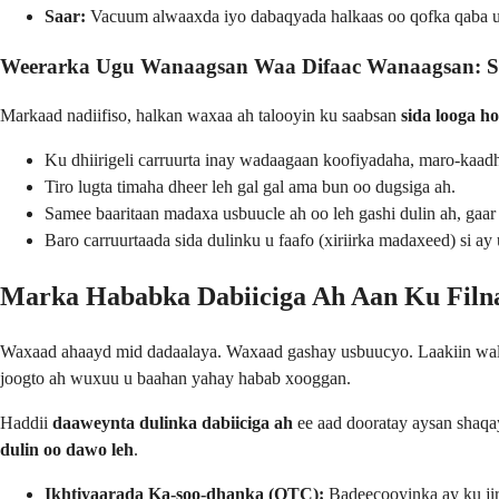
Saar:
Vacuum alwaaxda iyo dabaqyada halkaas oo qofka qaba uu
Weerarka Ugu Wanaagsan Waa Difaac Wanaagsan: S
Markaad nadiifiso, halkan waxaa ah talooyin ku saabsan
sida looga h
Ku dhiirigeli carruurta inay wadaagaan koofiyadaha, maro-kaad
Tiro lugta timaha dheer leh gal gal ama bun oo dugsiga ah.
Samee baaritaan madaxa usbuucle ah oo leh gashi dulin ah, gaar a
Baro carruurtaada sida dulinku u faafo (xiriirka madaxeed) si ay
Marka Hababka Dabiiciga Ah Aan Ku Filn
Waxaad ahaayd mid dadaalaya. Waxaad gashay usbuucyo. Laakiin wali w
joogto ah wuxuu u baahan yahay habab xooggan.
Haddii
daaweynta dulinka dabiiciga ah
ee aad dooratay aysan shaqay
dulin oo dawo leh
.
Ikhtiyaarada Ka-soo-dhanka (OTC):
Badeecooyinka ay ku jir