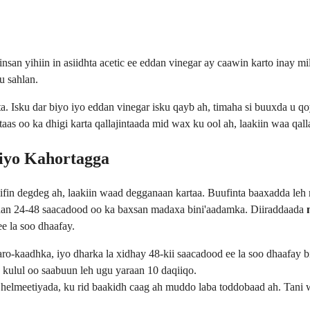
san yihiin in asiidhta acetic ee eddan vinegar ay caawin karto inay mi
 u sahlan.
ta. Isku dar biyo iyo eddan vinegar isku qayb ah, timaha si buuxda u qo
taas oo ka dhigi karta qallajintaada mid wax ku ool ah, laakiin waa qal
 iyo Kahortagga
nadiifin degdeg ah, laakiin waad degganaan kartaa. Buufinta baaxadda 
dan 24-48 saacadood oo ka baxsan madaxa bini'aadamka. Diiraddaada
e la soo dhaafay.
kaadhka, iyo dharka la xidhay 48-kii saacadood ee la soo dhaafay biy
 kulul oo saabuun leh ugu yaraan 10 daqiiqo.
helmeetiyada, ku rid baakidh caag ah muddo laba toddobaad ah. Tani wa