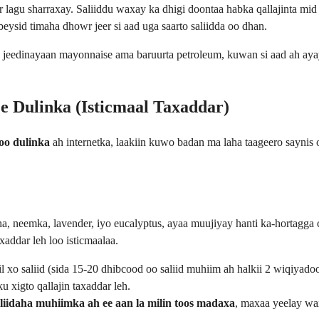
 lagu sharraxay. Saliiddu waxay ka dhigi doontaa habka qallajinta mid 
eysid timaha dhowr jeer si aad uga saarto saliidda oo dhan.
 jeedinayaan mayonnaise ama baruurta petroleum, kuwan si aad ah ayay 
 Dulinka (Isticmaal Taxaddar)
oo dulinka
ah internetka, laakiin kuwo badan ma laha taageero saynis
ha, neemka, lavender, iyo eucalyptus, ayaa muujiyay hanti ka-hortagg
addar leh loo isticmaalaa.
l xo saliid (sida 15-20 dhibcood oo saliid muhiim ah halkii 2 wiqiyad
 xigto qallajin taxaddar leh.
iidaha muhiimka ah ee aan la milin toos madaxa
, maxaa yeelay wa