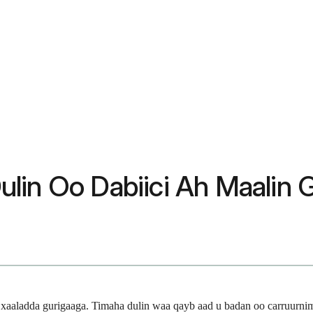
lin Oo Dabiici Ah Maalin 
 xaaladda gurigaaga. Timaha dulin waa qayb aad u badan oo carruurni