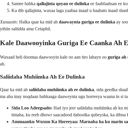
Samee habka
qallajinta qoyan ee dulinka
ee faahfaahsan ee kor
Ka dib qallajinta, waxaa laga yaabaa inaad u baahato inaad shanb
Xusuusin:
Halka qaar ka mid ah
daawaynta guriga ee dulinka
ay soo
yihiin saliidda ama Cetaphil.
Kale Daawooyinka Guriga Ee Caanka Ah Ee
Waxaad heli doontaa daawooyin kale oo aan tiro lahayn oo
guriga ah 
ah.
Saliidaha Muhiimka Ah Ee Dulinka
Qaar ka mid ah
saliidaha muhiimka ah ee dulinka
, sida geedka shaa
ma aha inay noqdaan habkaaga daaweynta ugu horreeya waana in si tax
Sida Loo Adeegsado:
Had iyo jeer saliidaha muhiimka ah ku mi
timaha, ku reeb dhowr saacadood daboolka qubeyska, ka dibna ku
Ammaanku Wuxuu Ka Horeeyaa:
Marnaba ha ku marin sal