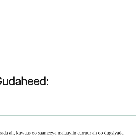
Gudaheed:
mada ah, kuwaas oo saameeya malaayiin carruur ah oo dugsiyada