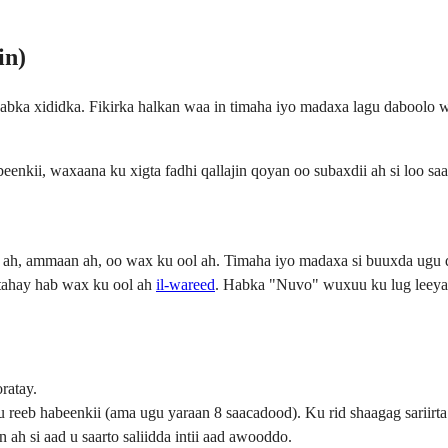
in)
bka xididka. Fikirka halkan waa in timaha iyo madaxa lagu daboolo wal
nkii, waxaana ku xigta fadhi qallajin qoyan oo subaxdii ah si loo sa
h, ammaan ah, oo wax ku ool ah. Timaha iyo madaxa si buuxda ugu dh
 tahay hab wax ku ool ah
il-wareed
. Habka "Nuvo" wuxuu ku lug leeyaha
ratay.
 reeb habeenkii (ama ugu yaraan 8 saacadood). Ku rid shaagag sariirta 
n ah si aad u saarto saliidda intii aad awooddo.