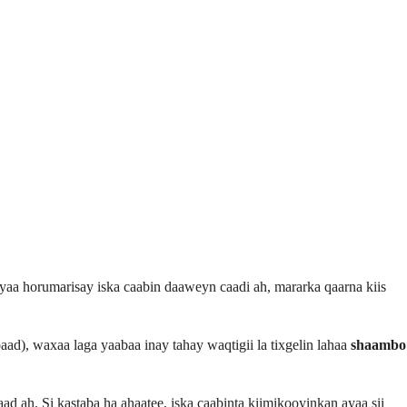
aa horumarisay iska caabin daaweyn caadi ah, mararka qaarna kiis
ad), waxaa laga yaabaa inay tahay waqtigii la tixgelin lahaa
shaambo
 ah. Si kastaba ha ahaatee, iska caabinta kiimikooyinkan ayaa sii