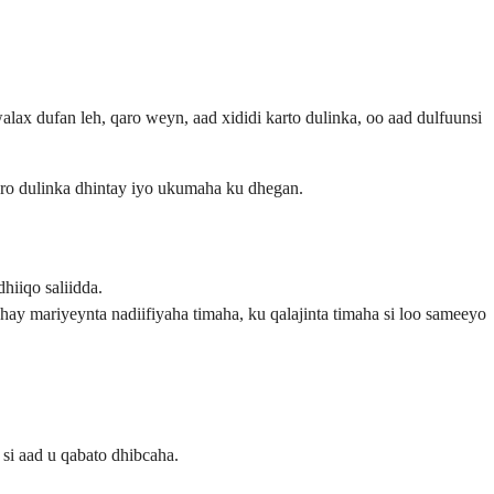
ax dufan leh, qaro weyn, aad xididi karto dulinka, oo aad dulfuunsi
aro dulinka dhintay iyo ukumaha ku dhegan.
iiqo saliidda.
y mariyeynta nadiifiyaha timaha, ku qalajinta timaha si loo sameeyo
si aad u qabato dhibcaha.