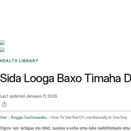
Benchmarks
Stories
FAQ
Sign up / Log in
HEALTH LIBRARY
Sida Looga Baxo Timaha Du
Last updated
Janaayo 11, 2026
Guri
Bogga Caafimaadka
How To Get Rid Of Lice Naturally In One Day
Ogow tan: keligaa ma tihid, taasina waxba uma laha nadiifnimada ama