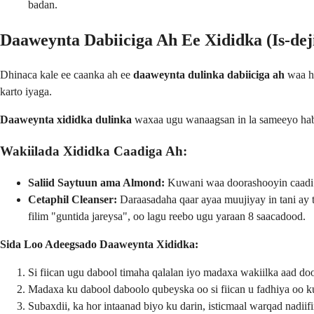
badan.
Daaweynta Dabiiciga Ah Ee Xididka (Is-dej
Dhinaca kale ee caanka ah ee
daaweynta dulinka dabiiciga ah
waa ha
karto iyaga.
Daaweynta xididka dulinka
waxaa ugu wanaagsan in la sameeyo habee
Wakiilada Xididka Caadiga Ah:
Saliid Saytuun ama Almond:
Kuwani waa doorashooyin caadi a
Cetaphil Cleanser:
Daraasadaha qaar ayaa muujiyay in tani ay
filim "guntida jareysa", oo lagu reebo ugu yaraan 8 saacadood.
Sida Loo Adeegsado Daaweynta Xididka:
Si fiican ugu dabool timaha qalalan iyo madaxa wakiilka aad doo
Madaxa ku dabool daboolo qubeyska oo si fiican u fadhiya oo ku
Subaxdii, ka hor intaanad biyo ku darin, isticmaal warqad nadiifi