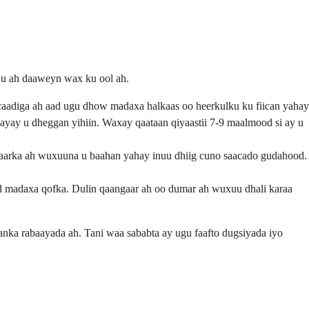
 u ah daaweyn wax ku ool ah.
caadiga ah aad ugu dhow madaxa halkaas oo heerkulku ku fiican yahay
 ayay u dheggan yihiin. Waxay qaataan qiyaastii 7-9 maalmood si ay u
gaarka ah wuxuuna u baahan yahay inuu dhiig cuno saacado gudahood.
od madaxa qofka. Dulin qaangaar ah oo dumar ah wuxuu dhali karaa
nka rabaayada ah. Tani waa sababta ay ugu faafto dugsiyada iyo