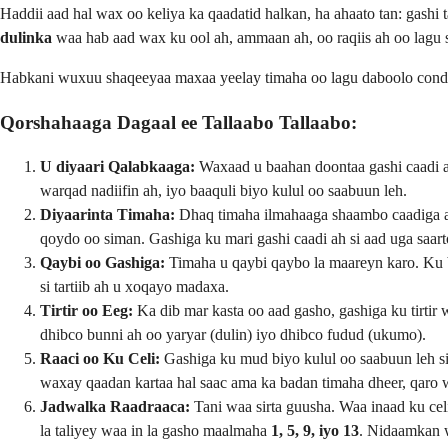
Haddii aad hal wax oo keliya ka qaadatid halkan, ha ahaato tan: gash
dulinka
waa hab aad wax ku ool ah, ammaan ah, oo raqiis ah oo lagu 
Habkani wuxuu shaqeeyaa maxaa yeelay timaha oo lagu daboolo conditi
Qorshahaaga Dagaal ee Tallaabo Tallaabo:
U diyaari Qalabkaaga:
Waxaad u baahan doontaa gashi caadi ah 
warqad nadiifin ah, iyo baaquli biyo kulul oo saabuun leh.
Diyaarinta Timaha:
Dhaq timaha ilmahaaga shaambo caadiga ah 
qoydo oo siman. Gashiga ku mari gashi caadi ah si aad uga saar
Qaybi oo Gashiga:
Timaha u qaybi qaybo la maareyn karo. Ku bi
si tartiib ah u xoqayo madaxa.
Tirtir oo Eeg:
Ka dib mar kasta oo aad gasho, gashiga ku tirtir
dhibco bunni ah oo yaryar (dulin) iyo dhibco fudud (ukumo).
Raaci oo Ku Celi:
Gashiga ku mud biyo kulul oo saabuun leh si 
waxay qaadan kartaa hal saac ama ka badan timaha dheer, qaro 
Jadwalka Raadraaca:
Tani waa sirta guusha. Waa inaad ku cel
la taliyey waa in la gasho maalmaha
1, 5, 9, iyo 13
. Nidaamkan 