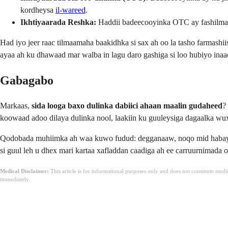
kordheysa
il-wareed
.
Ikhtiyaarada Reshka:
Haddii badeecooyinka OTC ay fashilmaan
Had iyo jeer raac tilmaamaha baakidhka si sax ah oo la tasho farmash
ayaa ah ku dhawaad mar walba in lagu daro gashiga si loo hubiyo ina
Gabagabo
Markaas,
sida looga baxo dulinka dabiici ahaan maalin gudaheed
?
koowaad adoo dilaya dulinka nool, laakiin ku guuleysiga dagaalka wux
Qodobada muhiimka ah waa kuwo fudud: degganaaw, noqo mid habaysan
si guul leh u dhex mari kartaa xafladdan caadiga ah ee carruurnimad
Medical Disclaimer:
This article is for informational purposes only and does not constitute med
immediately.