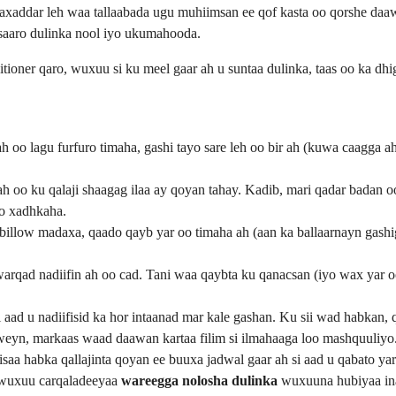
i taxaddar leh waa tallaabada ugu muhiimsan ee qof kasta oo qorshe d
saaro dulinka nool iyo ukumahooda.
oner qaro, wuxuu si ku meel gaar ah u suntaa dulinka, taas oo ka dh
oo lagu furfuro timaha, gashi tayo sare leh oo bir ah (kuwa caagga ah 
oo ku qalaji shaagag ilaa ay qoyan tahay. Kadib, mari qadar badan oo
to xadhkaha.
llow madaxa, qaado qayb yar oo timaha ah (aan ka ballaarnayn gashiga)
 warqad nadiifin ah oo cad. Tani waa qaybta ku qanacsan (iyo wax yar 
aad u nadiifisid ka hor intaanad mar kale gashan. Ku sii wad habkan, q
weyn, markaas waad daawan kartaa filim si ilmahaaga loo mashquuliyo
isaa habka qallajinta qoyan ee buuxa jadwal gaar ah si aad u qabato y
wuxuu carqaladeeyaa
wareegga nolosha dulinka
wuxuuna hubiyaa inaa