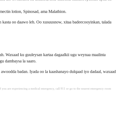
ectin lotion, Spinosad, ama Malathion.
yn kasta oo daawo leh. Oo xusuusnow, xitaa badeecooyinkan, talada
h. Waxaad ku guuleysan kartaa dagaalkii ugu weynaa maalinta
gu dambaysa la saaro.
 awoodda badan. Iyada oo la kaashanayo dulqaad iyo dadaal, waxaad
. If you are experiencing a medical emergency, call 911 or go to the nearest emergency room