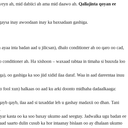
aaweyn ah, mid dabiici ah ama mid daawo ah.
Qallajinta qoyan ee
igaysa inay awoodaan inay ka baxsadaan gashiga.
ayaa inta badan aad u jilicsan), dhalo conditioner ah oo qaro oo cad,
 conditioner ah. Ha xishoon – waxaad rabtaa in timaha si buuxda loo
, oo gashiga ka soo jiid xidid ilaa daraf. Waa in aad dareentaa inuu
oo fool xun) halkaas oo aad ku arki doonto midhaha dadaalkaaga:
ayb qayb, ilaa aad si taxaddar leh u gashay madaxii oo dhan. Tani
.
aryar kasta oo ka soo baxay ukumo aad seegtay. Jadwalka ugu badan ee
d saarto dulin cusub ka hor intaanay bislaan oo ay dhalaan ukumo