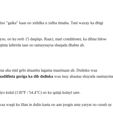
liso "galka" kaas oo xididka u xidha timaha. Tani waxay ka dhigi
yso, oo ku reeb 15 daqiiqo. Raaci, mari conditioner, ka dibna bilow
lajinta lafteeda taas oo samaynaysa shaqada dhabta ah.
leh ma aha mid gebi ahaanba lagama maarmaan ah. Dulinku waa
nadiifinta guriga ka dib dulinka
waa inay ahaataa shayada saamaynta
o kulul (130°F / 54.4°C) oo ku qalaji kulayl sare.
a waqti ku filan in dulin kasta oo aan joogin ama yaryar oo cusub ay