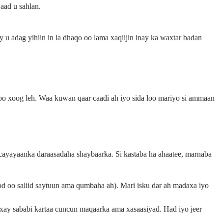
aad u sahlan.
u adag yihiin in la dhaqo oo lama xaqiijin inay ka waxtar badan
 oo xoog leh. Waa kuwan qaar caadi ah iyo sida loo mariyo si ammaan
a cayayaanka daraasadaha shaybaarka. Si kastaba ha ahaatee, marnaba
ood oo saliid saytuun ama qumbaha ah). Mari isku dar ah madaxa iyo
xay sababi kartaa cuncun maqaarka ama xasaasiyad. Had iyo jeer