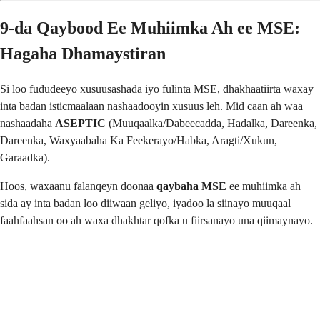
9-da Qaybood Ee Muhiimka Ah ee MSE:
Hagaha Dhamaystiran
Si loo fududeeyo xusuusashada iyo fulinta MSE, dhakhaatiirta waxay
inta badan isticmaalaan nashaadooyin xusuus leh. Mid caan ah waa
nashaadaha
ASEPTIC
(Muuqaalka/Dabeecadda, Hadalka, Dareenka,
Dareenka, Waxyaabaha Ka Feekerayo/Habka, Aragti/Xukun,
Garaadka).
Hoos, waxaanu falanqeyn doonaa
qaybaha MSE
ee muhiimka ah
sida ay inta badan loo diiwaan geliyo, iyadoo la siinayo muuqaal
faahfaahsan oo ah waxa dhakhtar qofka u fiirsanayo una qiimaynayo.