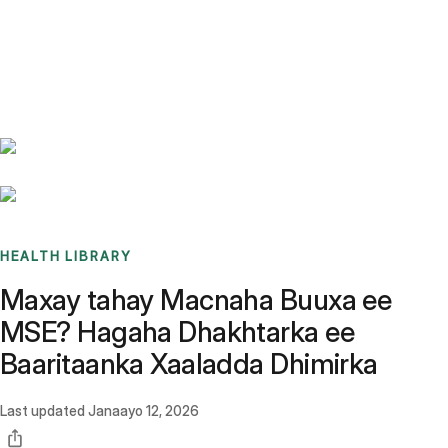
Benchmarks
Stories
FAQ
Sign up / Log in
HEALTH LIBRARY
Maxay tahay Macnaha Buuxa ee
MSE? Hagaha Dhakhtarka ee
Baaritaanka Xaaladda Dhimirka
Last updated
Janaayo 12, 2026