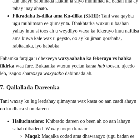
aan ahayn dabinnada laakiin la siiyo muhiimad ka badan inta ay
tahay inay ahaato.
Fikradaha Is-dilka ama Ku-dilka (SI/HI):
Tani waa qaybta
ugu muhiimsan ee qiimaynta. Dhakhtarka wuxuu u baahan
yahay inuu si toos ah u weydiiyo waxa ka fekerayo inuu naftiisa
ama kuwa kale wax u geysto, oo ay ku jiraan qorshaha,
rabitaanka, iyo hababka.
Fahamka farqiga u dhexeeya
waxyaabaha ka fekerayo vs habka
fikirka
waa fure. Bukaanka wuxuu yeelan karaa
hab
toosan, ujeedo
leh, isagoo sharaxaya
waxyaabo
dabinnada ah.
7. Qallallada Dareenka
Tani waxay ku lug leedahay qiimaynta wax kasta oo aan caadi ahayn
oo ku dhaca shan dareen.
Hallucinations:
Khibrado dareen oo been ah oo aan lahayn
sabab dibadeed. Waxay noqon karaan:
Maqal:
Maqalka codad ama dhawaaqyo (ugu badan ee