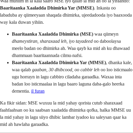
Waa muhiim in la kala saaro MSE iyo qalab la mid ah oo la yiraahdo:
Baaritaanka Xaaladda Dhimirka Yar (MMSE)
. Inkasta oo
labaduba ay qiimeeyaan shaqada dhimirka, ujeedadooda iyo baaxooda
way kala duwan yihiin.
Baaritaanka Xaaladda Dhimirka (MSE)
waa qiimeyn
dhameystiran, sharaxaad leh, iyo tayadeed
oo daboolaysa
meelo badan oo dhimirka ah. Waa qayb ka mid ah ku dhawaad
dhammaan baaritaannada cilmu-nafsi.
Baaritaanka Xaaladda Dhimirka Yar (MMSE)
, dhanka kale,
waa qalab
gaaban, 30 dhibcood, oo cabbir leh
oo loo isticmaalo
ugu horrayn in lagu cabbiro ciladaha garaadka. Waxaa inta
badan loo isticmaalaa in lagu baaro laguna daba-galo heerka
dementia.
il furan
Ka fikir sidan: MSE wuxuu la mid yahay qorista cutub sharaxaad
faahfaahsan oo ku saabsan xaaladda dhimirka qofka, halka MMSE uu
la mid yahay in lagu siiyo dhibic lambar iyadoo ku saleysan qaar ka
mid ah hawlaha garaadka.