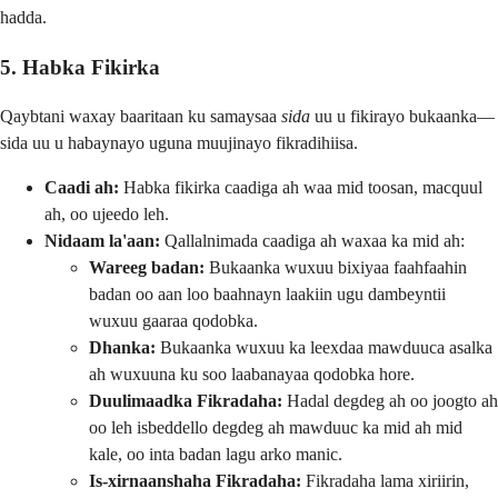
hadda.
5. Habka Fikirka
Qaybtani waxay baaritaan ku samaysaa
sida
uu u fikirayo bukaanka—
sida uu u habaynayo uguna muujinayo fikradihiisa.
Caadi ah:
Habka fikirka caadiga ah waa mid toosan, macquul
ah, oo ujeedo leh.
Nidaam la'aan:
Qallalnimada caadiga ah waxaa ka mid ah:
Wareeg badan:
Bukaanka wuxuu bixiyaa faahfaahin
badan oo aan loo baahnayn laakiin ugu dambeyntii
wuxuu gaaraa qodobka.
Dhanka:
Bukaanka wuxuu ka leexdaa mawduuca asalka
ah wuxuuna ku soo laabanayaa qodobka hore.
Duulimaadka Fikradaha:
Hadal degdeg ah oo joogto ah
oo leh isbeddello degdeg ah mawduuc ka mid ah mid
kale, oo inta badan lagu arko manic.
Is-xirnaanshaha Fikradaha:
Fikradaha lama xiriirin,