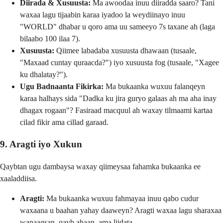
Diirada & Xusuusta:
Ma awoodaa inuu diiradda saaro? Tani
waxaa lagu tijaabin karaa iyadoo la weydiinayo inuu
"WORLD" dhabar u qoro ama uu sameeyo 7s taxane ah (laga
bilaabo 100 ilaa 7).
Xusuusta:
Qiimee labadaba xusuusta dhawaan (tusaale,
"Maxaad cuntay quraacda?") iyo xusuusta fog (tusaale, "Xagee
ku dhalatay?").
Ugu Badnaanta Fikirka:
Ma bukaanka wuxuu falanqeyn
karaa halhays sida "Dadka ku jira guryo galaas ah ma aha inay
dhagax rogaan"? Fasiraad macquul ah waxay tilmaami kartaa
cilad fikir ama cillad garaad.
9. Aragti iyo Xukun
Qaybtan ugu dambaysa waxay qiimeysaa fahamka bukaanka ee
xaaladdiisa.
Aragti:
Ma bukaanka wuxuu fahmayaa inuu qabo cudur
waxaana u baahan yahay daaweyn? Aragti waxaa lagu sharaxaa
wanaagsan, qayb ahaan, ama liidata.