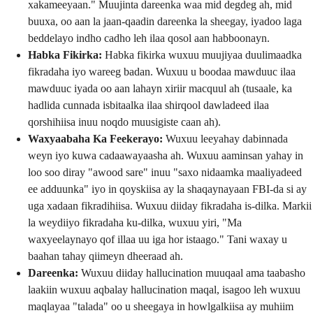
xakameeyaan." Muujinta dareenka waa mid degdeg ah, mid
buuxa, oo aan la jaan-qaadin dareenka la sheegay, iyadoo laga
beddelayo indho cadho leh ilaa qosol aan habboonayn.
Habka Fikirka:
Habka fikirka wuxuu muujiyaa duulimaadka
fikradaha iyo wareeg badan. Wuxuu u boodaa mawduuc ilaa
mawduuc iyada oo aan lahayn xiriir macquul ah (tusaale, ka
hadlida cunnada isbitaalka ilaa shirqool dawladeed ilaa
qorshihiisa inuu noqdo muusigiste caan ah).
Waxyaabaha Ka Feekerayo:
Wuxuu leeyahay dabinnada
weyn iyo kuwa cadaawayaasha ah. Wuxuu aaminsan yahay in
loo soo diray "awood sare" inuu "saxo nidaamka maaliyadeed
ee adduunka" iyo in qoyskiisa ay la shaqaynayaan FBI-da si ay
uga xadaan fikradihiisa. Wuxuu diiday fikradaha is-dilka. Markii
la weydiiyo fikradaha ku-dilka, wuxuu yiri, "Ma
waxyeelaynayo qof illaa uu iga hor istaago." Tani waxay u
baahan tahay qiimeyn dheeraad ah.
Dareenka:
Wuxuu diiday hallucination muuqaal ama taabasho
laakiin wuxuu aqbalay hallucination maqal, isagoo leh wuxuu
maqlayaa "talada" oo u sheegaya in howlgalkiisa ay muhiim