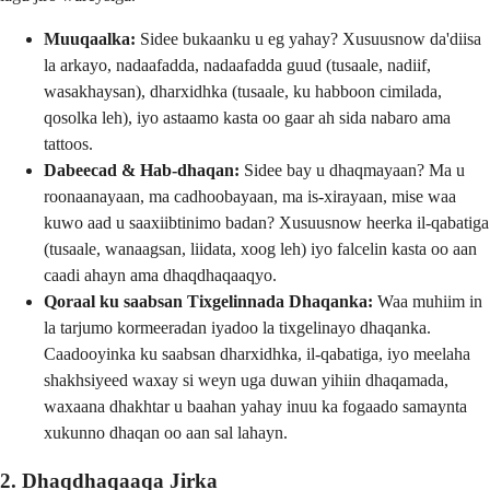
Muuqaalka:
Sidee bukaanku u eg yahay? Xusuusnow da'diisa
la arkayo, nadaafadda, nadaafadda guud (tusaale, nadiif,
wasakhaysan), dharxidhka (tusaale, ku habboon cimilada,
qosolka leh), iyo astaamo kasta oo gaar ah sida nabaro ama
tattoos.
Dabeecad & Hab-dhaqan:
Sidee bay u dhaqmayaan? Ma u
roonaanayaan, ma cadhoobayaan, ma is-xirayaan, mise waa
kuwo aad u saaxiibtinimo badan? Xusuusnow heerka il-qabatiga
(tusaale, wanaagsan, liidata, xoog leh) iyo falcelin kasta oo aan
caadi ahayn ama dhaqdhaqaaqyo.
Qoraal ku saabsan Tixgelinnada Dhaqanka:
Waa muhiim in
la tarjumo kormeeradan iyadoo la tixgelinayo dhaqanka.
Caadooyinka ku saabsan dharxidhka, il-qabatiga, iyo meelaha
shakhsiyeed waxay si weyn uga duwan yihiin dhaqamada,
waxaana dhakhtar u baahan yahay inuu ka fogaado samaynta
xukunno dhaqan oo aan sal lahayn.
2. Dhaqdhaqaaqa Jirka