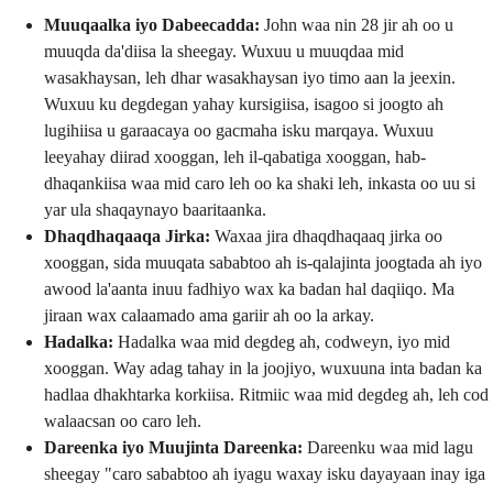
Muuqaalka iyo Dabeecadda:
John waa nin 28 jir ah oo u
muuqda da'diisa la sheegay. Wuxuu u muuqdaa mid
wasakhaysan, leh dhar wasakhaysan iyo timo aan la jeexin.
Wuxuu ku degdegan yahay kursigiisa, isagoo si joogto ah
lugihiisa u garaacaya oo gacmaha isku marqaya. Wuxuu
leeyahay diirad xooggan, leh il-qabatiga xooggan, hab-
dhaqankiisa waa mid caro leh oo ka shaki leh, inkasta oo uu si
yar ula shaqaynayo baaritaanka.
Dhaqdhaqaaqa Jirka:
Waxaa jira dhaqdhaqaaq jirka oo
xooggan, sida muuqata sababtoo ah is-qalajinta joogtada ah iyo
awood la'aanta inuu fadhiyo wax ka badan hal daqiiqo. Ma
jiraan wax calaamado ama gariir ah oo la arkay.
Hadalka:
Hadalka waa mid degdeg ah, codweyn, iyo mid
xooggan. Way adag tahay in la joojiyo, wuxuuna inta badan ka
hadlaa dhakhtarka korkiisa. Ritmiic waa mid degdeg ah, leh cod
walaacsan oo caro leh.
Dareenka iyo Muujinta Dareenka:
Dareenku waa mid lagu
sheegay "caro sababtoo ah iyagu waxay isku dayayaan inay iga