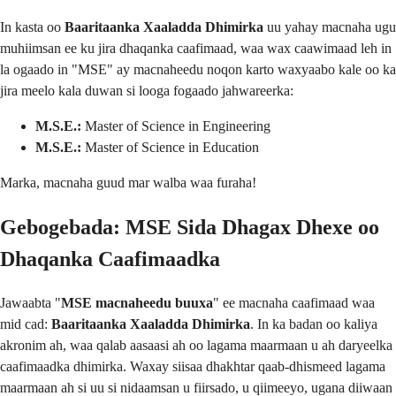
In kasta oo
Baaritaanka Xaaladda Dhimirka
uu yahay macnaha ugu
muhiimsan ee ku jira dhaqanka caafimaad, waa wax caawimaad leh in
la ogaado in "MSE" ay macnaheedu noqon karto waxyaabo kale oo ka
jira meelo kala duwan si looga fogaado jahwareerka:
M.S.E.:
Master of Science in Engineering
M.S.E.:
Master of Science in Education
Marka, macnaha guud mar walba waa furaha!
Gebogebada: MSE Sida Dhagax Dhexe oo
Dhaqanka Caafimaadka
Jawaabta "
MSE macnaheedu buuxa
" ee macnaha caafimaad waa
mid cad:
Baaritaanka Xaaladda Dhimirka
. In ka badan oo kaliya
akronim ah, waa qalab aasaasi ah oo lagama maarmaan u ah daryeelka
caafimaadka dhimirka. Waxay siisaa dhakhtar qaab-dhismeed lagama
maarmaan ah si uu si nidaamsan u fiirsado, u qiimeeyo, ugana diiwaan