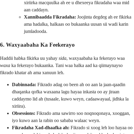
xiriirka macquulka ah ee u dhexeeya fikradaha waa mid
aan caddayn.
Xannibaadda Fikradaha:
Joojinta degdeg ah ee fikirka
ama hadalka, halkaas oo bukaanka uusan sii wadi karin
jumladooda.
6. Waxyaabaha Ka Feekerayo
Haddii habka fikirka uu yahay
sida
, waxyaabaha ka fekerayo waa
waxa
ka fekerayo bukaanka. Tani waa halka aad ka qiimaynayso
fikrado khatar ah ama xanuun leh.
Dabinnada:
Fikrado adag oo been ah oo aan la jaan-qaadin
dhaqanka qofka waxaana lagu hayaa inkasta oo ay jiraan
caddaymo lid ah (tusaale, kuwo weyn, cadaawayaal, jidhka la
xiriira).
Obsessions:
Fikrado ama sawirro soo noqnoqonaya, xooggan,
iyo kuwo aan la rabin oo sababa walaac weyn.
Fikradaha Xad-dhaafka ah:
Fikrado si xoog leh loo hayaa oo