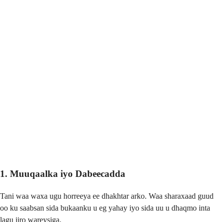
1. Muuqaalka iyo Dabeecadda
Tani waa waxa ugu horreeya ee dhakhtar arko. Waa sharaxaad guud
oo ku saabsan sida bukaanku u eg yahay iyo sida uu u dhaqmo inta
lagu jiro wareysiga.