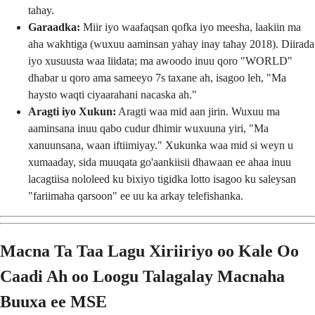
tahay.
Garaadka:
Miir iyo waafaqsan qofka iyo meesha, laakiin ma
aha wakhtiga (wuxuu aaminsan yahay inay tahay 2018). Diirada
iyo xusuusta waa liidata; ma awoodo inuu qoro "WORLD"
dhabar u qoro ama sameeyo 7s taxane ah, isagoo leh, "Ma
haysto waqti ciyaarahani nacaska ah."
Aragti iyo Xukun:
Aragti waa mid aan jirin. Wuxuu ma
aaminsana inuu qabo cudur dhimir wuxuuna yiri, "Ma
xanuunsana, waan iftiimiyay." Xukunka waa mid si weyn u
xumaaday, sida muuqata go'aankiisii dhawaan ee ahaa inuu
lacagtiisa nololeed ku bixiyo tigidka lotto isagoo ku saleysan
"fariimaha qarsoon" ee uu ka arkay telefishanka.
Macna Ta Taa Lagu Xiriiriyo oo Kale Oo
Caadi Ah oo Loogu Talagalay Macnaha
Buuxa ee MSE