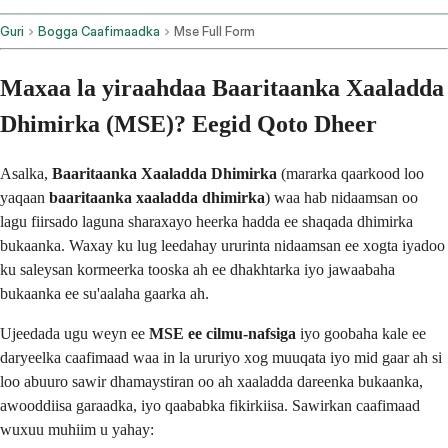
Guri
Bogga Caafimaadka
Mse Full Form
Maxaa la yiraahdaa Baaritaanka Xaaladda
Dhimirka (MSE)? Eegid Qoto Dheer
Asalka,
Baaritaanka Xaaladda Dhimirka
(mararka qaarkood loo
yaqaan
baaritaanka xaaladda dhimirka
) waa hab nidaamsan oo
lagu fiirsado laguna sharaxayo heerka hadda ee shaqada dhimirka
bukaanka. Waxay ku lug leedahay ururinta nidaamsan ee xogta iyadoo
ku saleysan kormeerka tooska ah ee dhakhtarka iyo jawaabaha
bukaanka ee su'aalaha gaarka ah.
Ujeedada ugu weyn ee
MSE ee cilmu-nafsiga
iyo goobaha kale ee
daryeelka caafimaad waa in la ururiyo xog muuqata iyo mid gaar ah si
loo abuuro sawir dhamaystiran oo ah xaaladda dareenka bukaanka,
awooddiisa garaadka, iyo qaababka fikirkiisa. Sawirkan caafimaad
wuxuu muhiim u yahay: