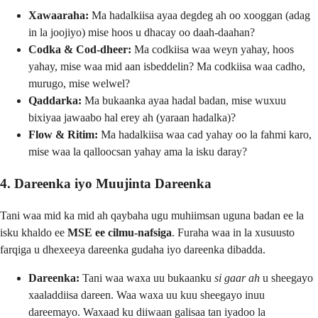
Xawaaraha:
Ma hadalkiisa ayaa degdeg ah oo xooggan (adag
in la joojiyo) mise hoos u dhacay oo daah-daahan?
Codka & Cod-dheer:
Ma codkiisa waa weyn yahay, hoos
yahay, mise waa mid aan isbeddelin? Ma codkiisa waa cadho,
murugo, mise welwel?
Qaddarka:
Ma bukaanka ayaa hadal badan, mise wuxuu
bixiyaa jawaabo hal erey ah (yaraan hadalka)?
Flow & Ritim:
Ma hadalkiisa waa cad yahay oo la fahmi karo,
mise waa la qalloocsan yahay ama la isku daray?
4. Dareenka iyo Muujinta Dareenka
Tani waa mid ka mid ah qaybaha ugu muhiimsan uguna badan ee la
isku khaldo ee
MSE ee cilmu-nafsiga
. Furaha waa in la xusuusto
farqiga u dhexeeya dareenka gudaha iyo dareenka dibadda.
Dareenka:
Tani waa waxa uu bukaanku
si gaar ah
u sheegayo
xaaladdiisa dareen. Waa waxa uu kuu sheegayo inuu
dareemayo. Waxaad ku diiwaan galisaa tan iyadoo la