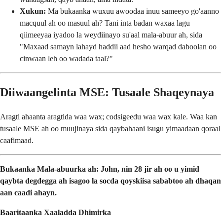
Xukun:
Ma bukaanka wuxuu awoodaa inuu sameeyo go'aanno
macquul ah oo masuul ah? Tani inta badan waxaa lagu
qiimeeyaa iyadoo la weydiinayo su'aal mala-abuur ah, sida
"Maxaad samayn lahayd haddii aad hesho warqad daboolan oo
cinwaan leh oo wadada taal?"
Diiwaangelinta MSE: Tusaale Shaqeynaya
Aragti ahaanta aragtida waa wax; codsigeedu waa wax kale. Waa kan
tusaale MSE ah oo muujinaya sida qaybahaani isugu yimaadaan qoraal
caafimaad.
Bukaanka Mala-abuurka ah: John, nin 28 jir ah oo u yimid
qaybta degdegga ah isagoo la socda qoyskiisa sababtoo ah dhaqan
aan caadi ahayn.
Baaritaanka Xaaladda Dhimirka