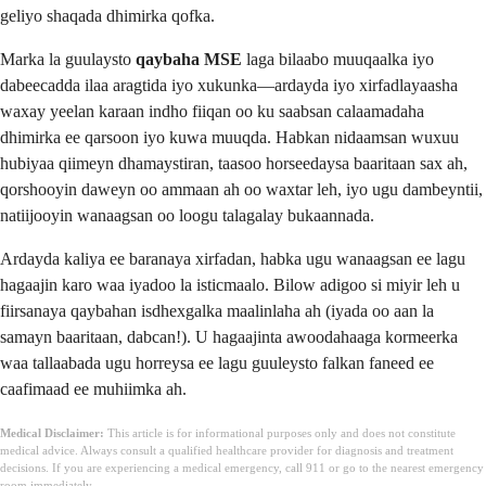
geliyo shaqada dhimirka qofka.
Marka la guulaysto
qaybaha MSE
laga bilaabo muuqaalka iyo
dabeecadda ilaa aragtida iyo xukunka—ardayda iyo xirfadlayaasha
waxay yeelan karaan indho fiiqan oo ku saabsan calaamadaha
dhimirka ee qarsoon iyo kuwa muuqda. Habkan nidaamsan wuxuu
hubiyaa qiimeyn dhamaystiran, taasoo horseedaysa baaritaan sax ah,
qorshooyin daweyn oo ammaan ah oo waxtar leh, iyo ugu dambeyntii,
natiijooyin wanaagsan oo loogu talagalay bukaannada.
Ardayda kaliya ee baranaya xirfadan, habka ugu wanaagsan ee lagu
hagaajin karo waa iyadoo la isticmaalo. Bilow adigoo si miyir leh u
fiirsanaya qaybahan isdhexgalka maalinlaha ah (iyada oo aan la
samayn baaritaan, dabcan!). U hagaajinta awoodahaaga kormeerka
waa tallaabada ugu horreysa ee lagu guuleysto falkan faneed ee
caafimaad ee muhiimka ah.
Medical Disclaimer:
This article is for informational purposes only and does not constitute
medical advice. Always consult a qualified healthcare provider for diagnosis and treatment
decisions. If you are experiencing a medical emergency, call 911 or go to the nearest emergency
room immediately.