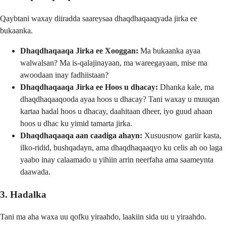
Qaybtani waxay diiradda saareysaa dhaqdhaqaaqyada jirka ee
bukaanka.
Dhaqdhaqaaqa Jirka ee Xooggan:
Ma bukaanka ayaa
walwalsan? Ma is-qalajinayaan, ma wareegayaan, mise ma
awoodaan inay fadhiistaan?
Dhaqdhaqaaqa Jirka ee Hoos u dhacay:
Dhanka kale, ma
dhaqdhaqaaqooda ayaa hoos u dhacay? Tani waxay u muuqan
kartaa hadal hoos u dhacay, daahitaan dheer, iyo guud ahaan
hoos u dhac ku yimid tamarta jirka.
Dhaqdhaqaaqa aan caadiga ahayn:
Xusuusnow gariir kasta,
ilko-ridid, bushqadayn, ama dhaqdhaqaaqyo ku celis ah oo laga
yaabo inay calaamado u yihiin arrin neerfaha ama saameynta
daawada.
3. Hadalka
Tani ma aha waxa uu qofku yiraahdo, laakiin sida uu u yiraahdo.