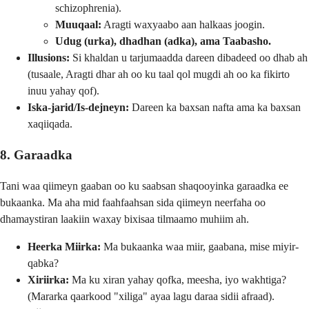
schizophrenia).
Muuqaal:
Aragti waxyaabo aan halkaas joogin.
Udug (urka), dhadhan (adka), ama Taabasho.
Illusions:
Si khaldan u tarjumaadda dareen dibadeed oo dhab ah
(tusaale, Aragti dhar ah oo ku taal qol mugdi ah oo ka fikirto
inuu yahay qof).
Iska-jarid/Is-dejneyn:
Dareen ka baxsan nafta ama ka baxsan
xaqiiqada.
8. Garaadka
Tani waa qiimeyn gaaban oo ku saabsan shaqooyinka garaadka ee
bukaanka. Ma aha mid faahfaahsan sida qiimeyn neerfaha oo
dhamaystiran laakiin waxay bixisaa tilmaamo muhiim ah.
Heerka Miirka:
Ma bukaanka waa miir, gaabana, mise miyir-
qabka?
Xiriirka:
Ma ku xiran yahay qofka, meesha, iyo wakhtiga?
(Mararka qaarkood "xiliga" ayaa lagu daraa sidii afraad).