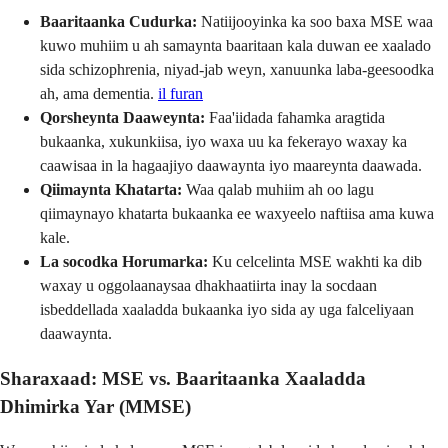
Baaritaanka Cudurka:
Natiijooyinka ka soo baxa MSE waa
kuwo muhiim u ah samaynta baaritaan kala duwan ee xaalado
sida schizophrenia, niyad-jab weyn, xanuunka laba-geesoodka
ah, ama dementia.
il furan
Qorsheynta Daaweynta:
Faa'iidada fahamka aragtida
bukaanka, xukunkiisa, iyo waxa uu ka fekerayo waxay ka
caawisaa in la hagaajiyo daawaynta iyo maareynta daawada.
Qiimaynta Khatarta:
Waa qalab muhiim ah oo lagu
qiimaynayo khatarta bukaanka ee waxyeelo naftiisa ama kuwa
kale.
La socodka Horumarka:
Ku celcelinta MSE wakhti ka dib
waxay u oggolaanaysaa dhakhaatiirta inay la socdaan
isbeddellada xaaladda bukaanka iyo sida ay uga falceliyaan
daawaynta.
Sharaxaad: MSE vs. Baaritaanka Xaaladda
Dhimirka Yar (MMSE)