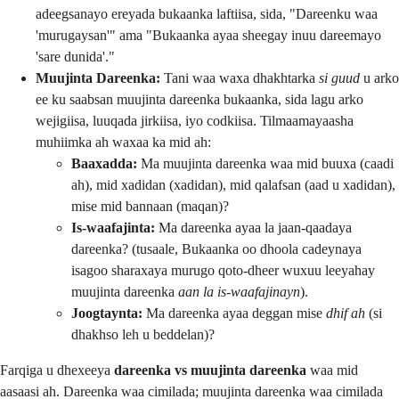
adeegsanayo ereyada bukaanka laftiisa, sida, "Dareenku waa
'murugaysan'" ama "Bukaanka ayaa sheegay inuu dareemayo
'sare dunida'."
Muujinta Dareenka:
Tani waa waxa dhakhtarka
si guud
u arko
ee ku saabsan muujinta dareenka bukaanka, sida lagu arko
wejigiisa, luuqada jirkiisa, iyo codkiisa. Tilmaamayaasha
muhiimka ah waxaa ka mid ah:
Baaxadda:
Ma muujinta dareenka waa mid buuxa (caadi
ah), mid xadidan (xadidan), mid qalafsan (aad u xadidan),
mise mid bannaan (maqan)?
Is-waafajinta:
Ma dareenka ayaa la jaan-qaadaya
dareenka? (tusaale, Bukaanka oo dhoola cadeynaya
isagoo sharaxaya murugo qoto-dheer wuxuu leeyahay
muujinta dareenka
aan la is-waafajinayn
).
Joogtaynta:
Ma dareenka ayaa deggan mise
dhif ah
(si
dhakhso leh u beddelan)?
Farqiga u dhexeeya
dareenka vs muujinta dareenka
waa mid
aasaasi ah. Dareenka waa cimilada; muujinta dareenka waa cimilada