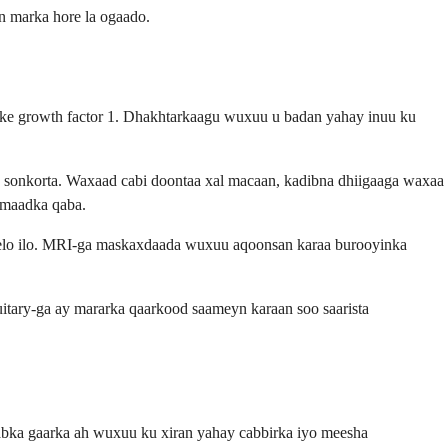
an marka hore la ogaado.
like growth factor 1. Dhakhtarkaagu wuxuu u badan yahay inuu ku
 sonkorta. Waxaad cabi doontaa xal macaan, kadibna dhiigaaga waxaa
fimaadka qaba.
 helo ilo. MRI-ga maskaxdaada wuxuu aqoonsan karaa burooyinka
itary-ga ay mararka qaarkood saameyn karaan soo saarista
abka gaarka ah wuxuu ku xiran yahay cabbirka iyo meesha