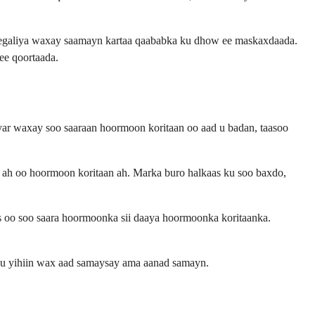
omegaliya waxay saamayn kartaa qaababka ku dhow ee maskaxdaada.
ee qoortaada.
 yar waxay soo saaraan hoormoon koritaan oo aad u badan, taasoo
ax ah oo hoormoon koritaan ah. Marka buro halkaas ku soo baxdo,
as oo soo saara hoormoonka sii daaya hoormoonka koritaanka.
b u yihiin wax aad samaysay ama aanad samayn.