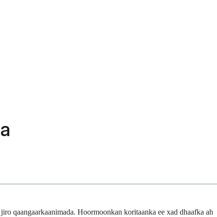
ta
u jiro qaangaarkaanimada. Hoormoonkan koritaanka ee xad dhaafka ah