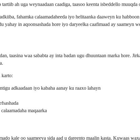
b tartiib ah uga weynaadaan caadiga, taasoo keenta isbeddello muuqda 
 sanadkiiba, fahamka calaamadaheeda iyo helitaanka daaweyn ku habboo
eedu yahay in aqoonsashada hore iyo daryeelka caafimaad ay saameyn w
an, taasina waa sababta ay inta badan ugu dhuuntaan marka hore. Jirk
a.
 karto:
ntigu adkaadaan iyo kabaha aanay ku raaxo lahayn
efsashada
o calaamadaha maqaarka
laamado kale oo saameeya sida aad u dareento maalin kasta. Kuwaas w