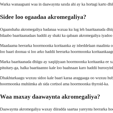
Warka wanaagsani waa in daawaynta saxda ahi ay ka hortagi karto dhib
Sidee loo ogaadaa akromegaliya?
Ogaanshaha akromegaliya badanaa waxaa ku lug leh baaritaanada dhiig
bilaabo baaritaanadaas haddii ay shaki ka qabaan akromegaliya iyadoo 
Maadaama heerarka hoormoonka koritaanka ay isbeddelaan maalinta oo
loo baari doonaa si loo arko haddii heerarka hoormoonka koritaankaag
Marka baaritaanada dhiigu ay xaqiijiyaan hoormoonka koritaanka ee 
pituitary-ga, halka baaritaanno kale loo baahnaan karo haddii burooyin
Dhakhtarkaagu wuxuu sidoo kale baari karaa araggaaga oo wuxuu hubin
hoormoonka muhiimka ah sida cortisol ama hoormoonka thyroid-ka.
Waa maxay daawaynta akromegaliya?
Daawaynta akromegaliya waxay diiradda saartaa yareynta heerarka ho