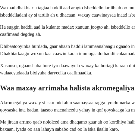
Waxaad dhakhtar u tagtaa haddii aad aragto isbeddello tartiib ah o
isbeddelladani ay si tartiib ah u dhacaan, waxay caawinaysaa inaad i
Ha suggin haddii aad la kulanto madax xanuun joogto ah, isbeddello a
caafimaad degdeg ah.
Dhibaatooyinka hurdada, gaar ahaan haddii lammaanahaagu ogaado inaad
Dhakhtarkaagu wuxuu kaa caawin karaa inuu ogaado haddii calaamadah
Xasuuso, ogaanshaha hore iyo daawaynta waxay ka hortagi karaan dhib
walaacyadaada bixiyaha daryeelka caafimaadka.
Waa maxay arrimaha halista akromegaliya
Akromegaliya waxay si isku mid ah u saamaysaa ragga iyo dumarka wax
qoysaska inta badan, taasoo macnaheedu yahay in qof qoyskaaga ka mi
Ma jiraan arrimo qaab nololeed ama dhaqamo gaar ah oo kordhiya hali
baxaan, iyada oo aan lahayn sababo cad oo la iska ilaalin karo.