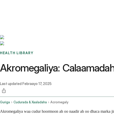
Benchmarks
Stories
FAQ
Sign up / Log in
HEALTH LIBRARY
Akromegaliya: Calaamadah
Last updated
Febraayo 17, 2025
Guriga
Cudurada & Xaaladaha
Acromegaly
Akromegaliya waa cudur hoormoon ah oo naadir ah oo dhaca marka jir