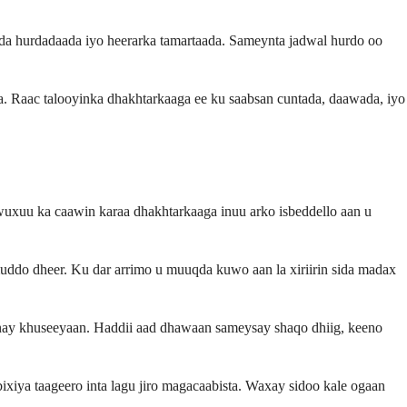
yada hurdadaada iyo heerarka tamartaada. Sameynta jadwal hurdo oo
. Raac talooyinka dhakhtarkaaga ee ku saabsan cuntada, daawada, iyo
wuxuu ka caawin karaa dhakhtarkaaga inuu arko isbeddello aan u
muddo dheer. Ku dar arrimo u muuqda kuwo aan la xiriirin sida madax
inay khuseeyaan. Haddii aad dhawaan sameysay shaqo dhiig, keeno
xiya taageero inta lagu jiro magacaabista. Waxay sidoo kale ogaan