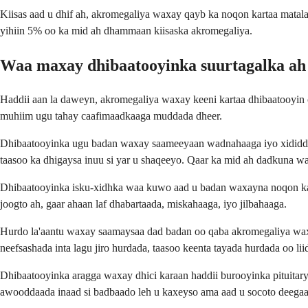
Kiisas aad u dhif ah, akromegaliya waxay qayb ka noqon kartaa mata
yihiin 5% oo ka mid ah dhammaan kiisaska akromegaliya.
Waa maxay dhibaatooyinka suurtagalka ah
Haddii aan la daweyn, akromegaliya waxay keeni kartaa dhibaatooyi
muhiim ugu tahay caafimaadkaaga muddada dheer.
Dhibaatooyinka ugu badan waxay saameeyaan wadnahaaga iyo xididda
taasoo ka dhigaysa inuu si yar u shaqeeyo. Qaar ka mid ah dadkuna w
Dhibaatooyinka isku-xidhka waa kuwo aad u badan waxayna noqon kar
joogto ah, gaar ahaan laf dhabartaada, miskahaaga, iyo jilbahaaga.
Hurdo la'aantu waxay saamaysaa dad badan oo qaba akromegaliya wax
neefsashada inta lagu jiro hurdada, taasoo keenta tayada hurdada oo l
Dhibaatooyinka aragga waxay dhici karaan haddii burooyinka pituitar
awooddaada inaad si badbaado leh u kaxeyso ama aad u socoto deega