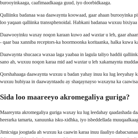
burooyinkaaga, caafimaadkaaga guud, iyo doorbidkaaga.
Qalliinku badanaa waa daawaynta koowaad, gaar ahaan burooyinka pitui
loo yaqaan qalliinka transsphenoidal. Habkani badanaa wuxuu bixiyaa
Daawooyinku waxay noqon karaan kuwo aad waxtar u leh, gaar ahaan 
- qaar baa xanniba receptors-ka hoormoonka koritaanka, halka kuwa k
Daawaynta shucaaca waxaa laga yaabaa in lagula taliyo haddii qallii
sano ah, wuxuu noqon karaa mid aad waxtar u leh xakamaynta muddad
Qorshahaaga daawaynta wuxuu u badan yahay inuu ku lug leeyahay koox
wuxuu hubiyaa in daawayntaadu ay shaqaynayso waxayna ka caawisaa 
Sida loo maareeyo akromegaliya guriga?
Maareynta akromegaliya guriga waxay ku lug leedahay qaadashada daaw
heerarka tamarta, xanuunka isku-xidhka, iyo isbeddellada muuqaalkaag
Jimicsiga joogtada ah wuxuu ka caawin karaa inuu ilaaliyo dabacsana