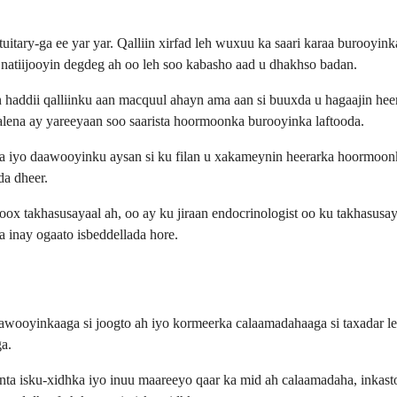
tary-ga ee yar yar. Qalliin xirfad leh wuxuu ka saari karaa burooyin
 natiijooyin degdeg ah oo leh soo kabasho aad u dhakhso badan.
haddii qalliinku aan macquul ahayn ama aan si buuxda u hagaajin h
alena ay yareeyaan soo saarista hoormoonka burooyinka laftooda.
nka iyo daawooyinku aysan si ku filan u xakameynin heerarka hoormoon
a dheer.
 takhasusayaal ah, oo ay ku jiraan endocrinologist oo ku takhasusay
inay ogaato isbeddellada hore.
ooyinkaaga si joogto ah iyo kormeerka calaamadahaaga si taxadar leh
a.
anta isku-xidhka iyo inuu maareeyo qaar ka mid ah calaamadaha, inkas