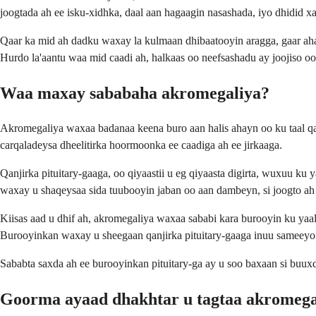
joogtada ah ee isku-xidhka, daal aan hagaagin nasashada, iyo dhidid xa
Qaar ka mid ah dadku waxay la kulmaan dhibaatooyin aragga, gaar a
Hurdo la'aantu waa mid caadi ah, halkaas oo neefsashadu ay joojiso oo
Waa maxay sababaha akromegaliya?
Akromegaliya waxaa badanaa keena buro aan halis ahayn oo ku taal qa
carqaladeysa dheelitirka hoormoonka ee caadiga ah ee jirkaaga.
Qanjirka pituitary-gaaga, oo qiyaastii u eg qiyaasta digirta, wuxuu 
waxay u shaqeysaa sida tuubooyin jaban oo aan dambeyn, si joogto ah
Kiisas aad u dhif ah, akromegaliya waxaa sababi kara burooyin ku ya
Burooyinkan waxay u sheegaan qanjirka pituitary-gaaga inuu sameeyo h
Sababta saxda ah ee burooyinkan pituitary-ga ay u soo baxaan si bu
Goorma ayaad dhakhtar u tagtaa akromega