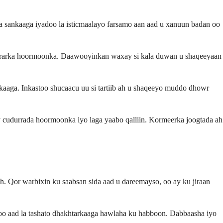
ka sankaaga iyadoo la isticmaalayo farsamo aan aad u xanuun badan oo
eerarka hoormoonka. Daawooyinkan waxay si kala duwan u shaqeeyaan
kaaga. Inkastoo shucaacu uu si tartiib ah u shaqeeyo muddo dhowr
 cudurrada hoormoonka iyo laga yaabo qalliin. Kormeerka joogtada ah
. Qor warbixin ku saabsan sida aad u dareemayso, oo ay ku jiraan
too aad la tashato dhakhtarkaaga hawlaha ku habboon. Dabbaasha iyo