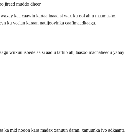
oo jireed muddo dheer.
n waxay kaa caawin kartaa inaad si wax ku ool ah u maamusho.
eyn ku yeelan karaan natiijooyinka caafimaadkaaga.
aagu wuxuu isbedelaa si aad u tartiib ah, taasoo macnaheedu yahay
axaa ka mid noqon kara madax xanuun daran, xanuunka iyo adkaanta