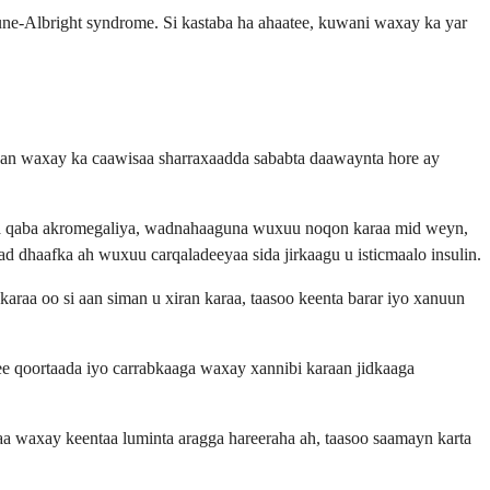
ne-Albright syndrome. Si kastaba ha ahaatee, kuwani waxay ka yar
kan waxay ka caawisaa sharraxaadda sababta daawaynta hore ay
ka qaba akromegaliya, wadnahaaguna wuxuu noqon karaa mid weyn,
 dhaafka ah wuxuu carqaladeeyaa sida jirkaagu u isticmaalo insulin.
a oo si aan siman u xiran karaa, taasoo keenta barar iyo xanuun
 qoortaada iyo carrabkaaga waxay xannibi karaan jidkaaga
aa waxay keentaa luminta aragga hareeraha ah, taasoo saamayn karta