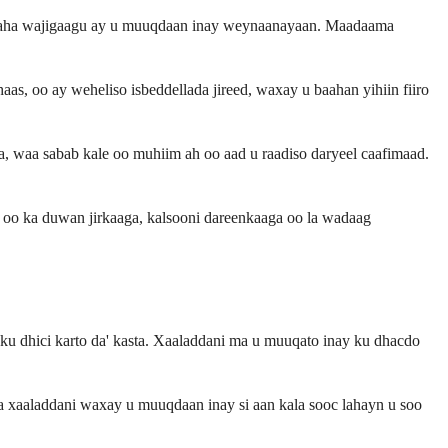
taamaha wajigaagu ay u muuqdaan inay weynaanayaan. Maadaama
s, oo ay weheliso isbeddellada jireed, waxay u baahan yihiin fiiro
a, waa sabab kale oo muhiim ah oo aad u raadiso daryeel caafimaad.
 oo ka duwan jirkaaga, kalsooni dareenkaaga oo la wadaag
u dhici karto da' kasta. Xaaladdani ma u muuqato inay ku dhacdo
a xaaladdani waxay u muuqdaan inay si aan kala sooc lahayn u soo