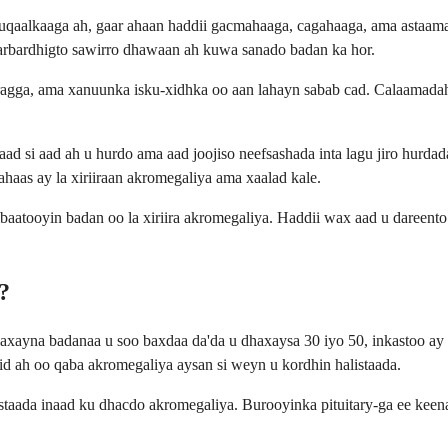
o muuqaalkaaga ah, gaar ahaan haddii gacmahaaga, cagahaaga, ama as
sbarbardhigto sawirro dhawaan ah kuwa sanado badan ka hor.
ragga, ama xanuunka isku-xidhka oo aan lahayn sabab cad. Calaamadahaa
 si aad ah u hurdo ama aad joojiso neefsashada inta lagu jiro hurdad
aas ay la xiriiraan akromegaliya ama xaalad kale.
aatooyin badan oo la xiriira akromegaliya. Haddii wax aad u dareento
?
ayna badanaa u soo baxdaa da'da u dhaxaysa 30 iyo 50, inkastoo ay k
d ah oo qaba akromegaliya aysan si weyn u kordhin halistaada.
staada inaad ku dhacdo akromegaliya. Burooyinka pituitary-ga ee keen