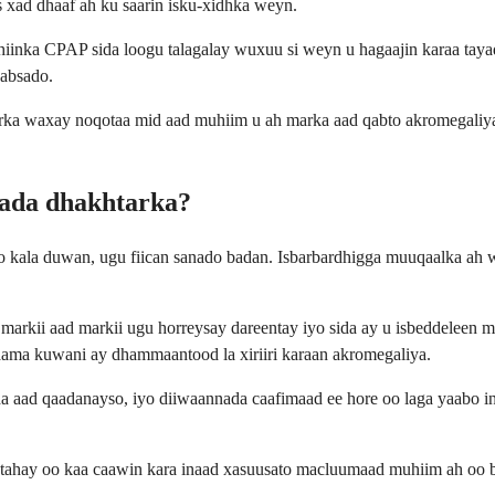
s xad dhaaf ah ku saarin isku-xidhka weyn.
mashiinka CPAP sida loogu talagalay wuxuu si weyn u hagaajin karaa ta
kabsado.
rka waxay noqotaa mid aad muhiim u ah marka aad qabto akromegaliya
aada dhakhtarka?
yo kala duwan, ugu fiican sanado badan. Isbarbardhigga muuqaalka ah 
markii aad markii ugu horreysay dareentay iyo sida ay u isbeddeleen 
ama kuwani ay dhammaantood la xiriiri karaan akromegaliya.
a aad qaadanayso, iyo diiwaannada caafimaad ee hore oo laga yaabo 
 tahay oo kaa caawin kara inaad xasuusato macluumaad muhiim ah oo bi