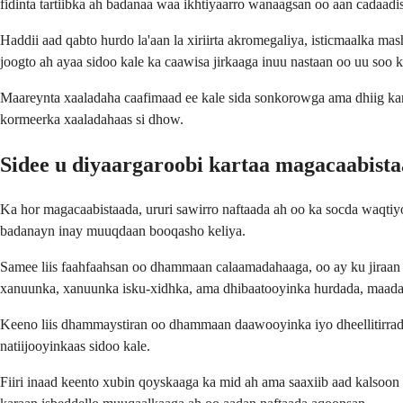
fidinta tartiibka ah badanaa waa ikhtiyaarro wanaagsan oo aan cadaadi
Haddii aad qabto hurdo la'aan la xiriirta akromegaliya, isticmaalka 
joogto ah ayaa sidoo kale ka caawisa jirkaaga inuu nastaan ​​oo uu soo 
Maareynta xaaladaha caafimaad ee kale sida sonkorowga ama dhiig ka
kormeerka xaaladahaas si dhow.
Sidee u diyaargaroobi kartaa magacaabist
Ka hor magacaabistaada, ururi sawirro naftaada ah oo ka socda waqti
badanayn inay muuqdaan booqasho keliya.
Samee liis faahfaahsan oo dhammaan calaamadahaaga, oo ay ku jiraan 
xanuunka, xanuunka isku-xidhka, ama dhibaatooyinka hurdada, maada
Keeno liis dhammaystiran oo dhammaan daawooyinka iyo dheellitirrad
natiijooyinkaas sidoo kale.
Fiiri inaad keento xubin qoyskaaga ka mid ah ama saaxiib aad kalsoon