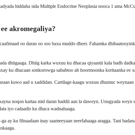
laadyada hiddaha sida Multiple Endocrine Neoplasia nooca 1 ama McCu
 ee akromegaliya?
n caafimaad oo daran oo soo baxa muddo dheer. Fahamka dhibaatooyin
da dhiigaaga. Dhiig karka wuxuu ku dhacaa qiyaastii kala badh dad
axay ku dhacaan sonkorowga sababtoo ah hoormoonka koritaanka ee xad
aan kuwo aad u xaddidan. Cartilage-kaagu wuxuu dhumuc weynaan kara
ayna noqon kartaa mid daran haddii aan la daweyn. Unugyada weyn ee
iidata iyo cadaadis ku dhaca wadnahaaga.
y-ga ay ku filnaadaan inay saameeyaan neerfahaaga aragga. Tani badan
ankaaga.