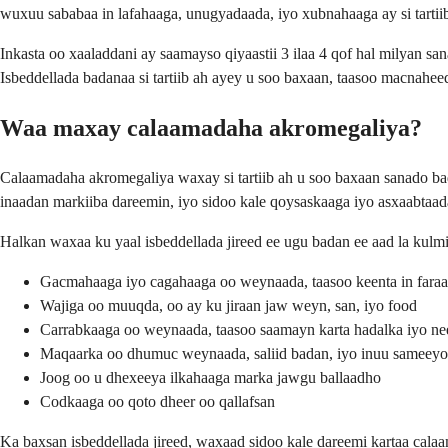
wuxuu sababaa in lafahaaga, unugyadaada, iyo xubnahaaga ay si tartii
Inkasta oo xaaladdani ay saamayso qiyaastii 3 ilaa 4 qof hal milyan
Isbeddellada badanaa si tartiib ah ayey u soo baxaan, taasoo macnah
Waa maxay calaamadaha akromegaliya?
Calaamadaha akromegaliya waxay si tartiib ah u soo baxaan sanado bad
inaadan markiiba dareemin, iyo sidoo kale qoysaskaaga iyo asxaabtaad
Halkan waxaa ku yaal isbeddellada jireed ee ugu badan ee aad la kulmi
Gacmahaaga iyo cagahaaga oo weynaada, taasoo keenta in faraa
Wajiga oo muuqda, oo ay ku jiraan jaw weyn, san, iyo food
Carrabkaaga oo weynaada, taasoo saamayn karta hadalka iyo ne
Maqaarka oo dhumuc weynaada, saliid badan, iyo inuu sameey
Joog oo u dhexeeya ilkahaaga marka jawgu ballaadho
Codkaaga oo qoto dheer oo qallafsan
Ka baxsan isbeddellada jireed, waxaad sidoo kale dareemi kartaa ca