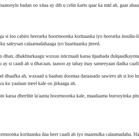
aatooyin badan oo xitaa ay dib u celin karto qaar ka mid ah, gaar aha
a si loo cabiro heerarka hoormoonka koritaanka iyo heerarka insulin-
ku saleysan calaamadahaaga iyo baaritaanka jireed.
 dhan, dhakhtarkaagu wuxuu isticmaali karaa tijaabada dulqaadkaynta
u ay si caadi ah u dhacaan, taasoo ay tahay inay sameeyaan dadka caa
xad dhaafka ah, waxaad u baahan doontaa daraasado sawirro ah si loo
ku ku yaalaan meel kale oo jirkaaga ah.
 karaa dheelitir la'aanta hoormoonka kale, maadaama burooyinka pitu
ormoonka koritaanka ilaa heer caadi ah iyo maamulka calaamadaha. H