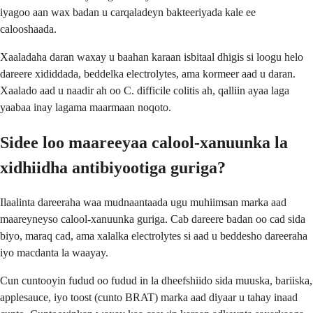
iyagoo aan wax badan u carqaladeyn bakteeriyada kale ee
calooshaada.
Xaaladaha daran waxay u baahan karaan isbitaal dhigis si loogu helo
dareere xididdada, beddelka electrolytes, ama kormeer aad u daran.
Xaalado aad u naadir ah oo C. difficile colitis ah, qalliin ayaa laga
yaabaa inay lagama maarmaan noqoto.
Sidee loo maareeyaa calool-xanuunka la
xidhiidha antibiyootiga guriga?
Ilaalinta dareeraha waa mudnaantaada ugu muhiimsan marka aad
maareyneyso calool-xanuunka guriga. Cab dareere badan oo cad sida
biyo, maraq cad, ama xalalka electrolytes si aad u beddesho dareeraha
iyo macdanta la waayay.
Cun cuntooyin fudud oo fudud in la dheefshiido sida muuska, bariiska,
applesauce, iyo toost (cunto BRAT) marka aad diyaar u tahay inaad