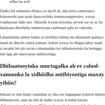
reflux-ka acid
Dadka leh nidaamka difaaca oo daciif ah, sida kuwa sameynaya
kiimoterabi ama qaata daawooyinka immunosuppressive, waxay
wajahayaan halis sare. Jirkoodu wuxuu leeyahay awood yar oo ay ku
ilaaliyaan dheelitirka bakteeriyada caafimaad qaba ee caloosha.
Lahaanshaha arrimo badan oo kordhiya halista ma damaanad qaadayo
inaad ku dhacdo calool-xanuun, laakiin waxay ka dhigan tahay inaad
si taxadar leh ula socoto calaamadaha iyo tallaabooyinka ka hortagga
inta lagu jiro daawaynta antibiyootiga.
Dhibaatooyinka suurtagalka ah ee calool-
xanuunka la xidhiidha antibiyootiga maxay
yihiin?
Inkasta oo inta badan xaaladaha ay iska soo hagaagaan iyadoon lahayn
dhibaatooyin, qaar ka mid ah dadku waxay la kulmi karaan