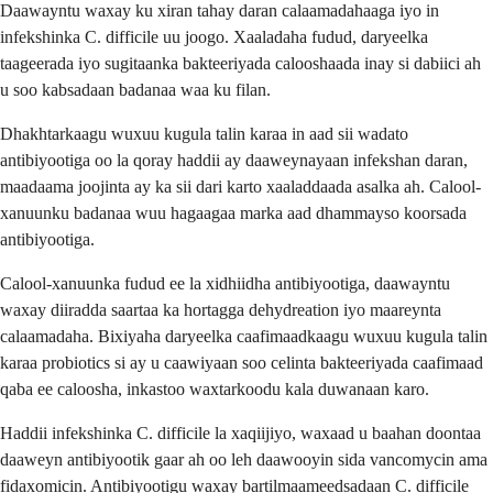
Daawayntu waxay ku xiran tahay daran calaamadahaaga iyo in
infekshinka C. difficile uu joogo. Xaaladaha fudud, daryeelka
taageerada iyo sugitaanka bakteeriyada calooshaada inay si dabiici ah
u soo kabsadaan badanaa waa ku filan.
Dhakhtarkaagu wuxuu kugula talin karaa in aad sii wadato
antibiyootiga oo la qoray haddii ay daaweynayaan infekshan daran,
maadaama joojinta ay ka sii dari karto xaaladdaada asalka ah. Calool-
xanuunku badanaa wuu hagaagaa marka aad dhammayso koorsada
antibiyootiga.
Calool-xanuunka fudud ee la xidhiidha antibiyootiga, daawayntu
waxay diiradda saartaa ka hortagga dehydreation iyo maareynta
calaamadaha. Bixiyaha daryeelka caafimaadkaagu wuxuu kugula talin
karaa probiotics si ay u caawiyaan soo celinta bakteeriyada caafimaad
qaba ee caloosha, inkastoo waxtarkoodu kala duwanaan karo.
Haddii infekshinka C. difficile la xaqiijiyo, waxaad u baahan doontaa
daaweyn antibiyootik gaar ah oo leh daawooyin sida vancomycin ama
fidaxomicin. Antibiyootigu waxay bartilmaameedsadaan C. difficile