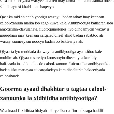
siisaa bakteeriyada waxyeellada leh inay tarmaan ama nidaamka dheef-
shiidkaagu si khaldan u shaqeeyo.
Qaar ka mid ah antibiyootigu waxay u badan tahay inay keenaan
calool-xanuun marka loo eego kuwa kale. Antibiyootiga ballaaran sida
amoxicillin-clavulanate, fluoroquinolones, iyo clindamycin waxay u
muuqdaan inay keenaan carqalad dheef-shiid badan sababtoo ah
waxay saameeyaan noocyo badan oo bakteeriya ah.
Qiyaasta iyo muddada daawaynta antibiyootiga ayaa sidoo kale
muhiim ah. Qiyaaso sare iyo koorsooyin dheer ayaa kordhiya
halistaada inaad ku dhacdo calool-xanuun. Isticmaalka antibiyootiko
badan isku mar ayaa sii carqaladeyn kara dheelitirka bakteeriyada
calooshaada.
Goorma ayaad dhakhtar u tagtaa calool-
xanuunka la xidhiidha antibiyootiga?
Waa inaad la xiriirtaa bixiyaha daryeelka caafimaadkaaga haddii