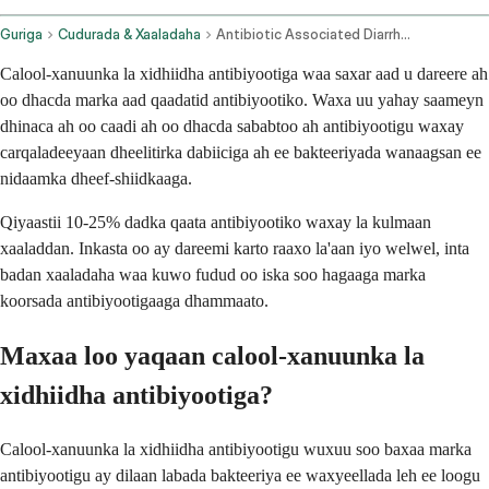
Guriga
Cudurada & Xaaladaha
Antibiotic Associated Diarrhea
Calool-xanuunka la xidhiidha antibiyootiga waa saxar aad u dareere ah
oo dhacda marka aad qaadatid antibiyootiko. Waxa uu yahay saameyn
dhinaca ah oo caadi ah oo dhacda sababtoo ah antibiyootigu waxay
carqaladeeyaan dheelitirka dabiiciga ah ee bakteeriyada wanaagsan ee
nidaamka dheef-shiidkaaga.
Qiyaastii 10-25% dadka qaata antibiyootiko waxay la kulmaan
xaaladdan. Inkasta oo ay dareemi karto raaxo la'aan iyo welwel, inta
badan xaaladaha waa kuwo fudud oo iska soo hagaaga marka
koorsada antibiyootigaaga dhammaato.
Maxaa loo yaqaan calool-xanuunka la
xidhiidha antibiyootiga?
Calool-xanuunka la xidhiidha antibiyootigu wuxuu soo baxaa marka
antibiyootigu ay dilaan labada bakteeriya ee waxyeellada leh ee loogu