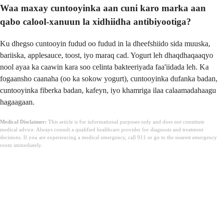
Waa maxay cuntooyinka aan cuni karo marka aan
qabo calool-xanuun la xidhiidha antibiyootiga?
Ku dhegso cuntooyin fudud oo fudud in la dheefshiido sida muuska,
bariiska, applesauce, toost, iyo maraq cad. Yogurt leh dhaqdhaqaaqyo
nool ayaa ka caawin kara soo celinta bakteeriyada faa'iidada leh. Ka
fogaansho caanaha (oo ka sokow yogurt), cuntooyinka dufanka badan,
cuntooyinka fiberka badan, kafeyn, iyo khamriga ilaa calaamadahaagu
hagaagaan.
Medical Disclaimer:
This article is for informational purposes only and does not constitute
medical advice. Always consult a qualified healthcare provider for diagnosis and treatment
decisions. If you are experiencing a medical emergency, call 911 or go to the nearest emergency
room immediately.