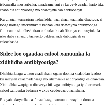
isticmaalka mustaqbalka, maadaama tani ay ka qeyb qaadan karto iska
caabbinta antibiyootiga iyo daawaynta aan habboonayn.
Ku dhaqan wanaagsan nadaafadda, gaar ahaan gacmaha dhaqidda, si
looga hortago infekshinka u baahan kara daawaynta antibiyootiga.
Cun cunto isku dheeli tiran oo hodan ku ah fiber iyo cuntooyinka la
isku dubay si aad u taageerto bakteeriyada dabiiciga ah ee
calooshaada.
Sidee loo ogaadaa calool-xanuunka la
xidhiidha antibiyootiga?
Dhakhtarkaagu wuxuu caadi ahaan ogaan doonaa xaaladdan iyadoo
ku saleysan calaamadahaaga iyo isticmaalka antibiyootiga ee dhawaan.
Xidhiidhka waqtiga u dhexeeya bilawga antibiyootiga iyo horumarka
calool-xanuunku badanaa wuxuu caddeeyaa ogaanshaha.
Bixiyaha daryeelka caafimaadkaagu wuxuu ku waydiin doonaa