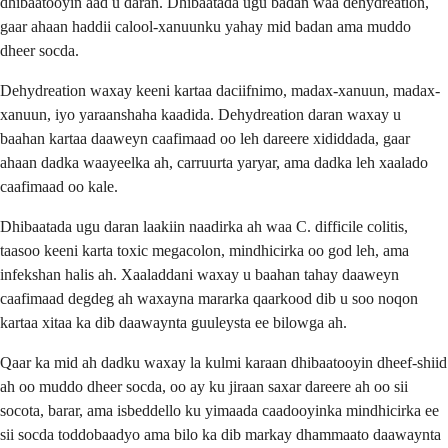
dhibaatooyin aad u daran. Dhibaatada ugu badan waa dehydreation,
gaar ahaan haddii calool-xanuunku yahay mid badan ama muddo
dheer socda.
Dehydreation waxay keeni kartaa daciifnimo, madax-xanuun, madax-
xanuun, iyo yaraanshaha kaadida. Dehydreation daran waxay u
baahan kartaa daaweyn caafimaad oo leh dareere xididdada, gaar
ahaan dadka waayeelka ah, carruurta yaryar, ama dadka leh xaalado
caafimaad oo kale.
Dhibaatada ugu daran laakiin naadirka ah waa C. difficile colitis,
taasoo keeni karta toxic megacolon, mindhicirka oo god leh, ama
infekshan halis ah. Xaaladdani waxay u baahan tahay daaweyn
caafimaad degdeg ah waxayna mararka qaarkood dib u soo noqon
kartaa xitaa ka dib daawaynta guuleysta ee bilowga ah.
Qaar ka mid ah dadku waxay la kulmi karaan dhibaatooyin dheef-shiid
ah oo muddo dheer socda, oo ay ku jiraan saxar dareere ah oo sii
socota, barar, ama isbeddello ku yimaada caadooyinka mindhicirka ee
sii socda toddobaadyo ama bilo ka dib markay dhammaato daawaynta