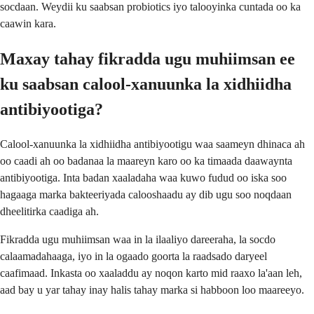
socdaan. Weydii ku saabsan probiotics iyo talooyinka cuntada oo ka
caawin kara.
Maxay tahay fikradda ugu muhiimsan ee
ku saabsan calool-xanuunka la xidhiidha
antibiyootiga?
Calool-xanuunka la xidhiidha antibiyootigu waa saameyn dhinaca ah
oo caadi ah oo badanaa la maareyn karo oo ka timaada daawaynta
antibiyootiga. Inta badan xaaladaha waa kuwo fudud oo iska soo
hagaaga marka bakteeriyada calooshaadu ay dib ugu soo noqdaan
dheelitirka caadiga ah.
Fikradda ugu muhiimsan waa in la ilaaliyo dareeraha, la socdo
calaamadahaaga, iyo in la ogaado goorta la raadsado daryeel
caafimaad. Inkasta oo xaaladdu ay noqon karto mid raaxo la'aan leh,
aad bay u yar tahay inay halis tahay marka si habboon loo maareeyo.