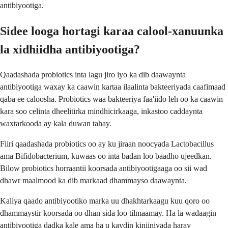
antibiyootiga.
Sidee looga hortagi karaa calool-xanuunka
la xidhiidha antibiyootiga?
Qaadashada probiotics inta lagu jiro iyo ka dib daawaynta
antibiyootiga waxay ka caawin kartaa ilaalinta bakteeriyada caafimaad
qaba ee caloosha. Probiotics waa bakteeriya faa'iido leh oo ka caawin
kara soo celinta dheelitirka mindhicirkaaga, inkastoo caddaynta
waxtarkooda ay kala duwan tahay.
Fiiri qaadashada probiotics oo ay ku jiraan noocyada Lactobacillus
ama Bifidobacterium, kuwaas oo inta badan loo baadho ujeedkan.
Bilow probiotics horraantii koorsada antibiyootigaaga oo sii wad
dhawr maalmood ka dib markaad dhammayso daawaynta.
Kaliya qaado antibiyootiko marka uu dhakhtarkaagu kuu qoro oo
dhammaystir koorsada oo dhan sida loo tilmaamay. Ha la wadaagin
antibiyootiga dadka kale ama ha u kaydin kiniiniyada haray