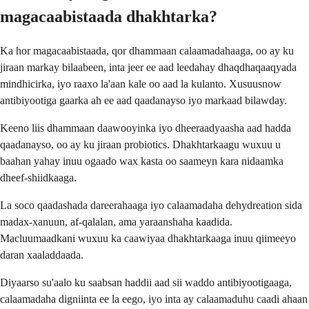
magacaabistaada dhakhtarka?
Ka hor magacaabistaada, qor dhammaan calaamadahaaga, oo ay ku
jiraan markay bilaabeen, inta jeer ee aad leedahay dhaqdhaqaaqyada
mindhicirka, iyo raaxo la'aan kale oo aad la kulanto. Xusuusnow
antibiyootiga gaarka ah ee aad qaadanayso iyo markaad bilawday.
Keeno liis dhammaan daawooyinka iyo dheeraadyaasha aad hadda
qaadanayso, oo ay ku jiraan probiotics. Dhakhtarkaagu wuxuu u
baahan yahay inuu ogaado wax kasta oo saameyn kara nidaamka
dheef-shiidkaaga.
La soco qaadashada dareerahaaga iyo calaamadaha dehydreation sida
madax-xanuun, af-qalalan, ama yaraanshaha kaadida.
Macluumaadkani wuxuu ka caawiyaa dhakhtarkaaga inuu qiimeeyo
daran xaaladdaada.
Diyaarso su'aalo ku saabsan haddii aad sii waddo antibiyootigaaga,
calaamadaha digniinta ee la eego, iyo inta ay calaamaduhu caadi ahaan