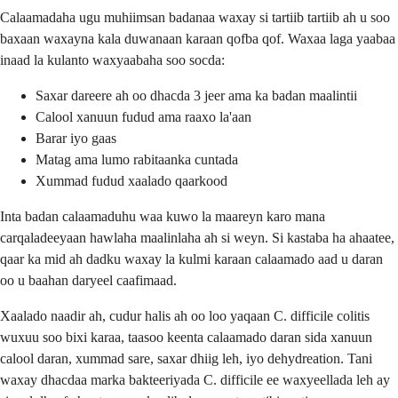
Calaamadaha ugu muhiimsan badanaa waxay si tartiib tartiib ah u soo
baxaan waxayna kala duwanaan karaan qofba qof. Waxaa laga yaabaa
inaad la kulanto waxyaabaha soo socda:
Saxar dareere ah oo dhacda 3 jeer ama ka badan maalintii
Calool xanuun fudud ama raaxo la'aan
Barar iyo gaas
Matag ama lumo rabitaanka cuntada
Xummad fudud xaalado qaarkood
Inta badan calaamaduhu waa kuwo la maareyn karo mana
carqaladeeyaan hawlaha maalinlaha ah si weyn. Si kastaba ha ahaatee,
qaar ka mid ah dadku waxay la kulmi karaan calaamado aad u daran
oo u baahan daryeel caafimaad.
Xaalado naadir ah, cudur halis ah oo loo yaqaan C. difficile colitis
wuxuu soo bixi karaa, taasoo keenta calaamado daran sida xanuun
calool daran, xummad sare, saxar dhiig leh, iyo dehydreation. Tani
waxay dhacdaa marka bakteeriyada C. difficile ee waxyeellada leh ay