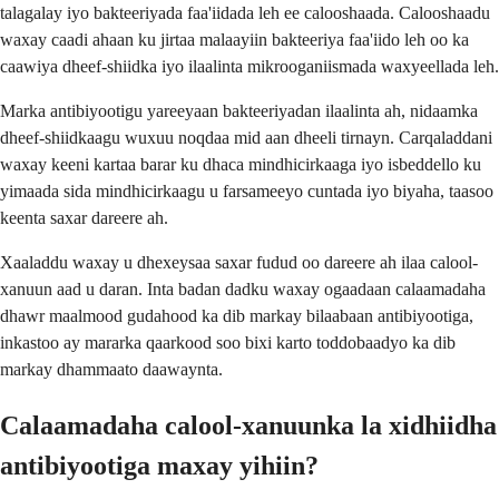
talagalay iyo bakteeriyada faa'iidada leh ee calooshaada. Calooshaadu
waxay caadi ahaan ku jirtaa malaayiin bakteeriya faa'iido leh oo ka
caawiya dheef-shiidka iyo ilaalinta mikrooganiismada waxyeellada leh.
Marka antibiyootigu yareeyaan bakteeriyadan ilaalinta ah, nidaamka
dheef-shiidkaagu wuxuu noqdaa mid aan dheeli tirnayn. Carqaladdani
waxay keeni kartaa barar ku dhaca mindhicirkaaga iyo isbeddello ku
yimaada sida mindhicirkaagu u farsameeyo cuntada iyo biyaha, taasoo
keenta saxar dareere ah.
Xaaladdu waxay u dhexeysaa saxar fudud oo dareere ah ilaa calool-
xanuun aad u daran. Inta badan dadku waxay ogaadaan calaamadaha
dhawr maalmood gudahood ka dib markay bilaabaan antibiyootiga,
inkastoo ay mararka qaarkood soo bixi karto toddobaadyo ka dib
markay dhammaato daawaynta.
Calaamadaha calool-xanuunka la xidhiidha
antibiyootiga maxay yihiin?