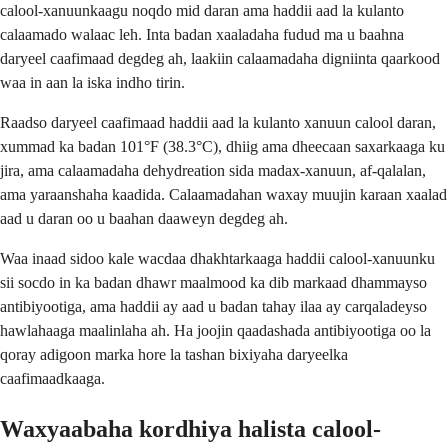
calool-xanuunkaagu noqdo mid daran ama haddii aad la kulanto
calaamado walaac leh. Inta badan xaaladaha fudud ma u baahna
daryeel caafimaad degdeg ah, laakiin calaamadaha digniinta qaarkood
waa in aan la iska indho tirin.
Raadso daryeel caafimaad haddii aad la kulanto xanuun calool daran,
xummad ka badan 101°F (38.3°C), dhiig ama dheecaan saxarkaaga ku
jira, ama calaamadaha dehydreation sida madax-xanuun, af-qalalan,
ama yaraanshaha kaadida. Calaamadahan waxay muujin karaan xaalad
aad u daran oo u baahan daaweyn degdeg ah.
Waa inaad sidoo kale wacdaa dhakhtarkaaga haddii calool-xanuunku
sii socdo in ka badan dhawr maalmood ka dib markaad dhammayso
antibiyootiga, ama haddii ay aad u badan tahay ilaa ay carqaladeyso
hawlahaaga maalinlaha ah. Ha joojin qaadashada antibiyootiga oo la
qoray adigoon marka hore la tashan bixiyaha daryeelka
caafimaadkaaga.
Waxyaabaha kordhiya halista calool-