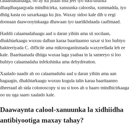
calaamadahaaga, oo ay ku jiraan inta jeer iyo isku-dhafka
dhaqdhaqaaqyada mindhicirka, xanuunka caloosha, xummadda, iyo
dhiig kasta oo saxarkaaga ku jira. Waxay sidoo kale dib u eegi
doonaan daawooyinkaaga dhawaan iyo taariikhdaada caafimaad.
Haddii calaamadahaagu aad u daran yihiin ama sii socdaan,
dhakhtarkaagu wuxuu dalban karaa baaritaanno saxar si loo hubiyo
bakteeriyada C. difficile ama mikrooganiismada waxyeellada leh ee
kale. Baaritaanada dhiiga waxaa laga yaabaa in la sameeyo si loo
hubiyo calaamadaha infekshinka ama dehydreation.
Xaalado naadir ah oo calaamaduhu aad u daran yihiin ama aan
hagaagin, dhakhtarkaagu wuxuu kugula talin karaa baaritaanno
dheeraad ah sida colonoscopy si uu si toos ah u baaro mindhicirkaaga
oo uu uga saaro xaalado kale.
Daawaynta calool-xanuunka la xidhiidha
antibiyootiga maxay tahay?