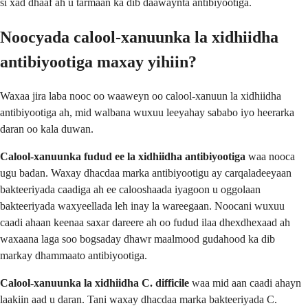
si xad dhaaf ah u tarmaan ka dib daawaynta antibiyootiga.
Noocyada calool-xanuunka la xidhiidha
antibiyootiga maxay yihiin?
Waxaa jira laba nooc oo waaweyn oo calool-xanuun la xidhiidha
antibiyootiga ah, mid walbana wuxuu leeyahay sababo iyo heerarka
daran oo kala duwan.
Calool-xanuunka fudud ee la xidhiidha antibiyootiga
waa nooca
ugu badan. Waxay dhacdaa marka antibiyootigu ay carqaladeeyaan
bakteeriyada caadiga ah ee calooshaada iyagoon u oggolaan
bakteeriyada waxyeellada leh inay la wareegaan. Noocani wuxuu
caadi ahaan keenaa saxar dareere ah oo fudud ilaa dhexdhexaad ah
waxaana laga soo bogsaday dhawr maalmood gudahood ka dib
markay dhammaato antibiyootiga.
Calool-xanuunka la xidhiidha C. difficile
waa mid aan caadi ahayn
laakiin aad u daran. Tani waxay dhacdaa marka bakteeriyada C.