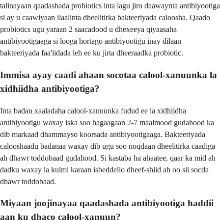
talinayaan qaadashada probiotics inta lagu jiro daawaynta antibiyootiga
si ay u caawiyaan ilaalinta dheelitirka bakteeriyada caloosha. Qaado
probiotics ugu yaraan 2 saacadood u dhexeeya qiyaasaha
antibiyootigaaga si looga hortago antibiyootigu inay dilaan
bakteeriyada faa'iidada leh ee ku jirta dheeraadka probiotic.
Immisa ayay caadi ahaan socotaa calool-xanuunka la
xidhiidha antibiyootiga?
Inta badan xaaladaha calool-xanuunka fudud ee la xidhiidha
antibiyootigu waxay iska soo hagaagaan 2-7 maalmood gudahood ka
dib markaad dhammayso koorsada antibiyootigaaga. Bakteeriyada
calooshaadu badanaa waxay dib ugu soo noqdaan dheelitirka caadiga
ah dhawr toddobaad gudahood. Si kastaba ha ahaatee, qaar ka mid ah
dadku waxay la kulmi karaan isbeddello dheef-shiid ah oo sii socda
dhawr toddobaad.
Miyaan joojinayaa qaadashada antibiyootiga haddii
aan ku dhaco calool-xanuun?