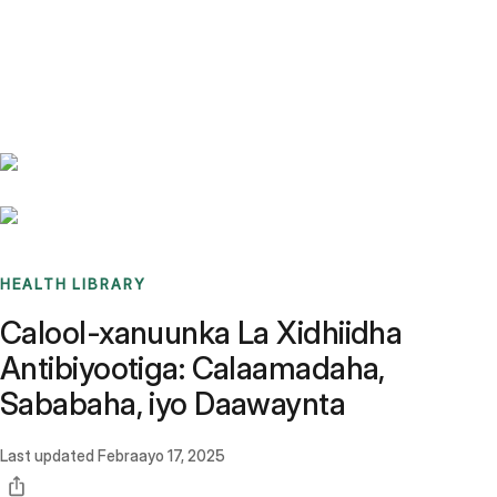
Benchmarks
Stories
FAQ
Sign up / Log in
HEALTH LIBRARY
Calool-xanuunka La Xidhiidha
Antibiyootiga: Calaamadaha,
Sababaha, iyo Daawaynta
Last updated
Febraayo 17, 2025