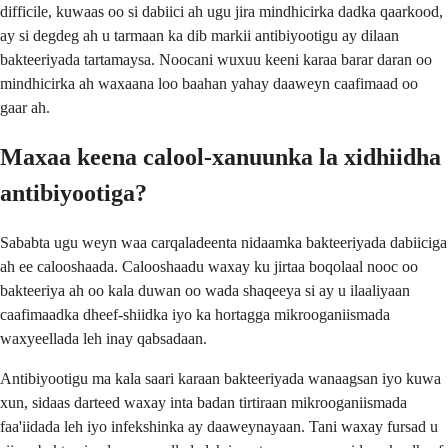
difficile, kuwaas oo si dabiici ah ugu jira mindhicirka dadka qaarkood,
ay si degdeg ah u tarmaan ka dib markii antibiyootigu ay dilaan
bakteeriyada tartamaysa. Noocani wuxuu keeni karaa barar daran oo
mindhicirka ah waxaana loo baahan yahay daaweyn caafimaad oo
gaar ah.
Maxaa keena calool-xanuunka la xidhiidha
antibiyootiga?
Sababta ugu weyn waa carqaladeenta nidaamka bakteeriyada dabiiciga
ah ee calooshaada. Calooshaadu waxay ku jirtaa boqolaal nooc oo
bakteeriya ah oo kala duwan oo wada shaqeeya si ay u ilaaliyaan
caafimaadka dheef-shiidka iyo ka hortagga mikrooganiismada
waxyeellada leh inay qabsadaan.
Antibiyootigu ma kala saari karaan bakteeriyada wanaagsan iyo kuwa
xun, sidaas darteed waxay inta badan tirtiraan mikrooganiismada
faa'iidada leh iyo infekshinka ay daaweynayaan. Tani waxay fursad u