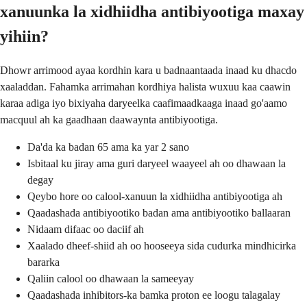
xanuunka la xidhiidha antibiyootiga maxay
yihiin?
Dhowr arrimood ayaa kordhin kara u badnaantaada inaad ku dhacdo
xaaladdan. Fahamka arrimahan kordhiya halista wuxuu kaa caawin
karaa adiga iyo bixiyaha daryeelka caafimaadkaaga inaad go'aamo
macquul ah ka gaadhaan daawaynta antibiyootiga.
Da'da ka badan 65 ama ka yar 2 sano
Isbitaal ku jiray ama guri daryeel waayeel ah oo dhawaan la
degay
Qeybo hore oo calool-xanuun la xidhiidha antibiyootiga ah
Qaadashada antibiyootiko badan ama antibiyootiko ballaaran
Nidaam difaac oo daciif ah
Xaalado dheef-shiid ah oo hooseeya sida cudurka mindhicirka
bararka
Qaliin calool oo dhawaan la sameeyay
Qaadashada inhibitors-ka bamka proton ee loogu talagalay