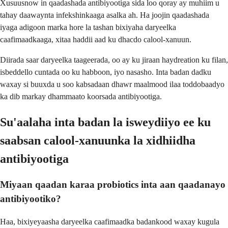
Xusuusnow in qaadashada antibiyootiga sida loo qoray ay muhiim u
tahay daawaynta infekshinkaaga asalka ah. Ha joojin qaadashada
iyaga adigoon marka hore la tashan bixiyaha daryeelka
caafimaadkaaga, xitaa haddii aad ku dhacdo calool-xanuun.
Diirada saar daryeelka taageerada, oo ay ku jiraan haydreation ku filan,
isbeddello cuntada oo ku habboon, iyo nasasho. Inta badan dadku
waxay si buuxda u soo kabsadaan dhawr maalmood ilaa toddobaadyo
ka dib markay dhammaato koorsada antibiyootiga.
Su'aalaha inta badan la isweydiiyo ee ku
saabsan calool-xanuunka la xidhiidha
antibiyootiga
Miyaan qaadan karaa probiotics inta aan qaadanayo
antibiyootiko?
Haa, bixiyeyaasha daryeelka caafimaadka badankood waxay kugula