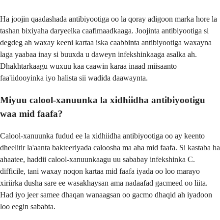
Ha joojin qaadashada antibiyootiga oo la qoray adigoon marka hore la
tashan bixiyaha daryeelka caafimaadkaaga. Joojinta antibiyootiga si
degdeg ah waxay keeni kartaa iska caabbinta antibiyootiga waxayna
laga yaabaa inay si buuxda u daweyn infekshinkaaga asalka ah.
Dhakhtarkaagu wuxuu kaa caawin karaa inaad miisaanto
faa'iidooyinka iyo halista sii wadida daawaynta.
Miyuu calool-xanuunka la xidhiidha antibiyootigu
waa mid faafa?
Calool-xanuunka fudud ee la xidhiidha antibiyootiga oo ay keento
dheelitir la'aanta bakteeriyada caloosha ma aha mid faafa. Si kastaba ha
ahaatee, haddii calool-xanuunkaagu uu sababay infekshinka C.
difficile, tani waxay noqon kartaa mid faafa iyada oo loo marayo
xiriirka dusha sare ee wasakhaysan ama nadaafad gacmeed oo liita.
Had iyo jeer samee dhaqan wanaagsan oo gacmo dhaqid ah iyadoon
loo eegin sababta.