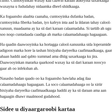
cunto. Cuntooyinkan waxay kaa caawin karaan adkeynta saxarkaaga
waxayna u fududahay nidaamka dheef-shiidkaaga.
Ka fogaansho alaabta caanaha, cuntooyinka dufanka badan,
cuntooyinka fiberka badan, iyo kafeyn inta aad la ildaran tahay calool-
xanuun, maadaama ay ka sii dari karaan calaamadaha. Si tartiib ah ugu
soo noqo cuntadaada caadiga ah marka calaamadahaagu hagaagaan.
Ha qaadin daawooyinka ka hortagga calool-xanuunka sida loperamide
adigoon marka hore la tashan bixiyaha daryeelka caafimaadkaaga, gaar
ahaan haddii aad qabto xummad ama dhiig saxarkaaga ku jira.
Daawooyinkan mararka qaarkood waxay ka sii dari karaan noocyo
gaar ah oo infekshan ah.
Nasasho badan qaado oo ka fogaansho hawlaha adag ilaa
calaamadahaagu hagaagaan. La soco calaamadahaaga oo la xiriir
bixiyaha daryeelka caafimaadkaaga haddii ay ka sii daraan ama aan
hagaagin dhawr maalmood gudahood.
Sidee u diyaargaroobi kartaa