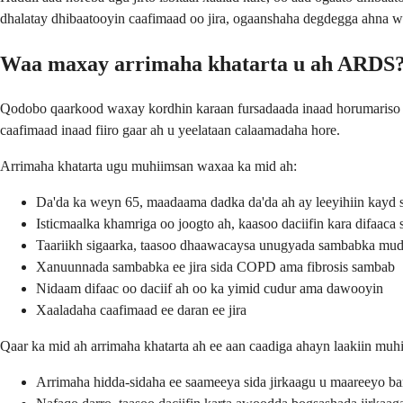
dhalatay dhibaatooyin caafimaad oo jira, ogaanshaha degdegga ahna 
Waa maxay arrimaha khatarta u ah ARDS
Qodobo qaarkood waxay kordhin karaan fursadaada inaad horumariso 
caafimaad inaad fiiro gaar ah u yeelataan calaamadaha hore.
Arrimaha khatarta ugu muhiimsan waxaa ka mid ah:
Da'da ka weyn 65, maadaama dadka da'da ah ay leeyihiin kayd 
Isticmaalka khamriga oo joogto ah, kaasoo daciifin kara difaac
Taariikh sigaarka, taasoo dhaawacaysa unugyada sambabka mu
Xanuunnada sambabka ee jira sida COPD ama fibrosis sambab
Nidaam difaac oo daciif ah oo ka yimid cudur ama dawooyin
Xaaladaha caafimaad ee daran ee jira
Qaar ka mid ah arrimaha khatarta ah ee aan caadiga ahayn laakiin mu
Arrimaha hidda-sidaha ee saameeya sida jirkaagu u maareeyo ba