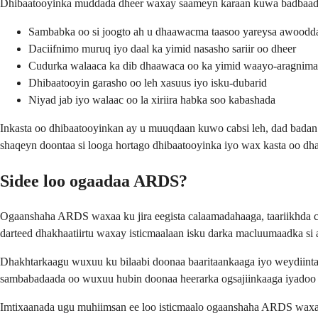
Dhibaatooyinka muddada dheer waxay saameyn karaan kuwa badbaaday
Sambabka oo si joogto ah u dhaawacma taasoo yareysa awoodd
Daciifnimo muruq iyo daal ka yimid nasasho sariir oo dheer
Cudurka walaaca ka dib dhaawaca oo ka yimid waayo-aragnima
Dhibaatooyin garasho oo leh xasuus iyo isku-dubarid
Niyad jab iyo walaac oo la xiriira habka soo kabashada
Inkasta oo dhibaatooyinkan ay u muuqdaan kuwo cabsi leh, dad badan
shaqeyn doontaa si looga hortago dhibaatooyinka iyo wax kasta oo dh
Sidee loo ogaadaa ARDS?
Ogaanshaha ARDS waxaa ku jira eegista calaamadahaaga, taariikhda c
darteed dhakhaatiirtu waxay isticmaalaan isku darka macluumaadka si
Dhakhtarkaagu wuxuu ku bilaabi doonaa baaritaankaaga iyo weydiin
sambabadaada oo wuxuu hubin doonaa heerarka ogsajiinkaaga iyadoo la
Imtixaanada ugu muhiimsan ee loo isticmaalo ogaanshaha ARDS waxa