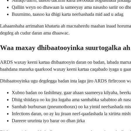
Nafaqo darro, taasoo daciifin karta awoodda bogsashada jirkaag
Qalliin weyn oo dhawaan la sameeyay ama nasasho sariir oo dh
Buurnimo, taasoo ka dhigi karta neefsashada mid aad u adag
Lahaanshaha arrimahan khatarta ah macnaheedu maahan inaad horumari
degdeg ah cudur daran ama dhaawac.
Waa maxay dhibaatooyinka suurtogalka a
ARDS waxay keeni kartaa dhibaatooyin daran oo badan, labada marxal
baahdana mararka qaarkood waxay keeni kartaa caqabado iyaga u gaar
Dhibaatooyinka ugu degdegga badan inta lagu jiro ARDS firfircoon w
Xubno badan oo fashilmay, gaar ahaan saameeya kilyaha, beerk
Dhiig shiidaya oo ku jira lugaha ama sambabka sababtoo ah nasa
Sambab burbursan (pneumothorax) oo ka yimid neefsashada mis
Infections daran, oo ay ku jiraan neef-qaadashada la xiriirta mish
Dareere ururinta iyo barar oo dhan jirka