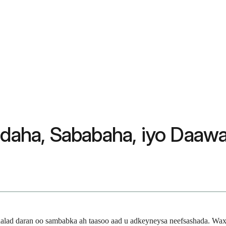
aha, Sababaha, iyo Daaw
alad daran oo sambabka ah taasoo aad u adkeyneysa neefsashada. Wa