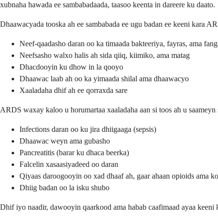
xubnaha hawada ee sambabadaada, taasoo keenta in dareere ku daato.
Dhaawacyada tooska ah ee sambabada ee ugu badan ee keeni kara A
Neef-qaadasho daran oo ka timaada bakteeriya, fayras, ama fang
Neefsasho walxo halis ah sida qiiq, kiimiko, ama matag
Dhacdooyin ku dhow in la qooyo
Dhaawac laab ah oo ka yimaada shilal ama dhaawacyo
Xaaladaha dhif ah ee qorraxda sare
ARDS waxay kaloo u horumartaa xaaladaha aan si toos ah u saameyn s
Infections daran oo ku jira dhiigaaga (sepsis)
Dhaawac weyn ama gubasho
Pancreatitis (barar ku dhaca beerka)
Falcelin xasaasiyadeed oo daran
Qiyaas daroogooyin oo xad dhaaf ah, gaar ahaan opioids ama k
Dhiig badan oo la isku shubo
Dhif iyo naadir, dawooyin qaarkood ama habab caafimaad ayaa keeni k