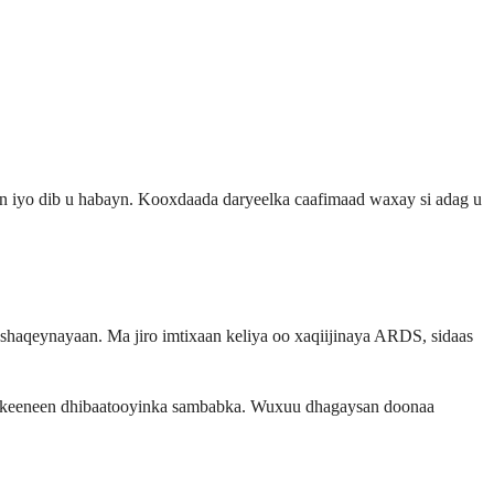
n iyo dib u habayn. Kooxdaada daryeelka caafimaad waxay si adag u
haqeynayaan. Ma jiro imtixaan keliya oo xaqiijinaya ARDS, sidaas
y keeneen dhibaatooyinka sambabka. Wuxuu dhagaysan doonaa