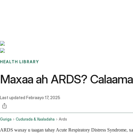
Benchmarks
Stories
FAQ
Sign up / Log in
HEALTH LIBRARY
Maxaa ah ARDS? Calaamad
Last updated
Febraayo 17, 2025
Guriga
Cudurada & Xaaladaha
Ards
ARDS waxay u taagan tahay Acute Respiratory Distress Syndrome, xa