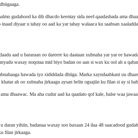
dhiigaaga.
aalmo gudahood ka dib dhacdo keentay sida neef-qaadashada ama dha
 inaad diyaar u tahay oo aad ka yar tahay walaaca ku saabsan xaaladd
aadu aad u bararaan oo dareere ku daataan xubnaha yar yar ee hawada 
uunyadu waxay noqotaa mid biyo badan oo aan si wax ku ool ah u qaba
bnahaaga hawada iyo xididdada dhiiga. Marka xayndaabkani uu dhaawa
khatar ah oo xubnaha jirkaagu aysan helin ogsajiin ku filan si ay si h
ma dhaawac. Ma aha cudur aad ka qaadato qof kale, balse waa jawaab
daran yihiin, badanaa waxay soo baxaan 24 ilaa 48 saacadood guda
 filan jirkaaga.