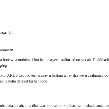
a
maqaarka
foorarsan
hore waa muhiim si loo helo daryeel caafimaad oo sax ah. Haddii adi
gdeg ah.
akiin ARDS had iyo jeer waxay u baahan tahay daaweyn caafimaad oo a
an la helin daryeel ku habboon.
abadaada ah, ama dhaawac toos ah oo ku dhaca sambabada ama meel k