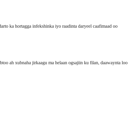
to ka hortagga infekshinka iyo raadinta daryeel caafimaad oo
oo ah xubnaha jirkaagu ma helaan ogsajiin ku filan, daawaynta loo