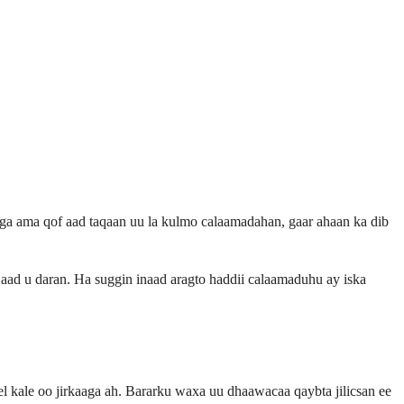
ga ama qof aad taqaan uu la kulmo calaamadahan, gaar ahaan ka dib
ad u daran. Ha suggin inaad aragto haddii calaamaduhu ay iska
ale oo jirkaaga ah. Bararku waxa uu dhaawacaa qaybta jilicsan ee