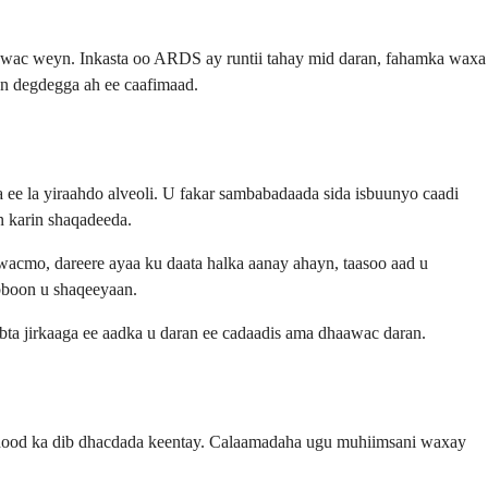
awac weyn. Inkasta oo ARDS ay runtii tahay mid daran, fahamka waxa
an degdegga ah ee caafimaad.
ee la yiraahdo alveoli. U fakar sambabadaada sida isbuunyo caadi
n karin shaqadeeda.
cmo, dareere ayaa ku daata halka aanay ahayn, taasoo aad u
abboon u shaqeeyaan.
ta jirkaaga ee aadka u daran ee cadaadis ama dhaawac daran.
hood ka dib dhacdada keentay. Calaamadaha ugu muhiimsani waxay