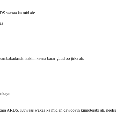
RDS waxaa ka mid ah:
as
ambabadaada laakiin keena barar guud oo jirka ah:
ookayn
ara ARDS. Kuwaas waxaa ka mid ah dawooyin kiimoterabi ah, neefsasha