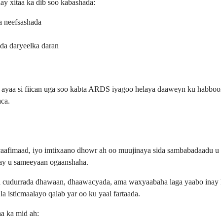
 xitaa ka dib soo kabashada:
a neefsashada
da daryeelka daran
 ayaa si fiican uga soo kabta ARDS iyagoo helaya daaweyn ku habboo
aca.
aafimaad, iyo imtixaano dhowr ah oo muujinaya sida sambabadaadu u s
 ay u sameeyaan ogaanshaha.
ta cudurrada dhawaan, dhaawacyada, ama waxyaabaha laga yaabo ina
 isticmaalayo qalab yar oo ku yaal fartaada.
a ka mid ah: