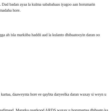
. Dad badan ayaa la kulma sababahaas iyagoo aan horumarin
amadaha hore.
 ah isla markiiba haddii aad la kulanto dhibaatooyin daran oo
kartaa, daaweynta hore ee qaybta daryeelka daran waxay si weyn u
lka caafimaad. Mararka qaarkood ARDS waxay u horumartaa dhibaato ka