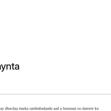
aynta
xay dhacdaa marka sambabadaadu aad u bararaan oo dareere ku