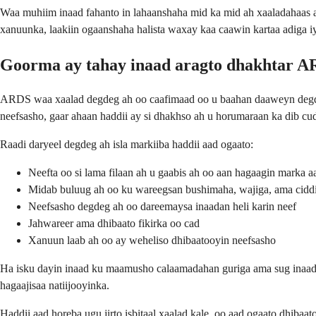
Waa muhiim inaad fahanto in lahaanshaha mid ka mid ah xaaladahaas
xanuunka, laakiin ogaanshaha halista waxay kaa caawin kartaa adiga i
Goorma ay tahay inaad aragto dhakhtar 
ARDS waa xaalad degdeg ah oo caafimaad oo u baahan daaweyn degdeg 
neefsasho, gaar ahaan haddii ay si dhakhso ah u horumaraan ka dib c
Raadi daryeel degdeg ah isla markiiba haddii aad ogaato:
Neefta oo si lama filaan ah u gaabis ah oo aan hagaagin marka 
Midab buluug ah oo ku wareegsan bushimaha, wajiga, ama cidd
Neefsasho degdeg ah oo dareemaysa inaadan heli karin neef
Jahwareer ama dhibaato fikirka oo cad
Xanuun laab ah oo ay weheliso dhibaatooyin neefsasho
Ha isku dayin inaad ku maamusho calaamadahan guriga ama sug inaad 
hagaajisaa natiijooyinka.
Haddii aad horeba ugu jirto isbitaal xaalad kale, oo aad ogaato dhi