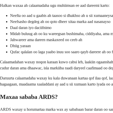
Halkan waxaa ah calaamadaha ugu muhiimsan ee aad dareemi karto:
Neefta oo aad u gaabis ah taasoo si dhakhso ah u sii xumaaneys
Neefsasho degdeg ah oo qoto dheer xitaa marka aad nasanayso
Daal daran iyo daciifnimo
Midab buluug ah oo ku wareegsan bushimaha, ciddiyaha, ama 
Jahwareer ama dareen maskaxeed oo ceeb ah
Dhiig yaraan
Qufac qalalan oo laga yaabo inuu soo saaro qayb dareere ah oo 
Calaamadahan waxay noqon karaan kuwo cabsi leh, laakiin ogaanshaha 
cudur daran ama dhaawac, isla markiiba raadi daryeel caafimaad oo de
Daruurta calaamadaha waxay ku kala duwanaan kartaa qof ilaa qof, la
hagaagaan, maadaama xaaladdani ay aad u sii xumaan karto iyada oo a
Maxaa sababa ARDS?
ARDS waxay u horumartaa marka wax ay sababaan barar daran oo samb