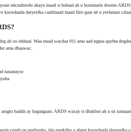
 aysan micnaheedu ahayn inaad si hubaal ah u horumarin doonto ARDS
yo kooxdaada daryeelka caafimaad inaad fiiro gaar ah u yeelataan cala
ARDS?
ah oo isbitaal. Waa inaad wacdaa 911 ama aad tagtaa qaybta degdegga
udur ama dhaawac.
aad nasanayso
iyaha
aragto haddii ay hagaagaan. ARDS waxay si dhakhso ah u sii xumaan 
baatooyin cusub oo neefsasho, isla markiiba u sheeg kooxdaada daryee