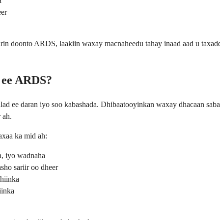
a
eer
n doonto ARDS, laakiin waxay macnaheedu tahay inaad aad u taxaddar
h ee ARDS?
ad ee daran iyo soo kabashada. Dhibaatooyinkan waxay dhacaan sababt
 ah.
axaa ka mid ah:
a, iyo wadnaha
sho sariir oo dheer
hiinka
iinka