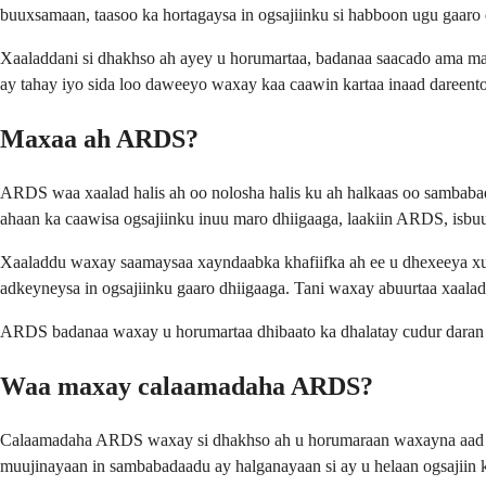
buuxsamaan, taasoo ka hortagaysa in ogsajiinku si habboon ugu gaaro 
Xaaladdani si dhakhso ah ayey u horumartaa, badanaa saacado ama m
ay tahay iyo sida loo daweeyo waxay kaa caawin kartaa inaad dareento
Maxaa ah ARDS?
ARDS waa xaalad halis ah oo nolosha halis ku ah halkaas oo sambabad
ahaan ka caawisa ogsajiinku inuu maro dhiigaaga, laakiin ARDS, isb
Xaaladdu waxay saamaysaa xayndaabka khafiifka ah ee u dhexeeya xu
adkeyneysa in ogsajiinku gaaro dhiigaaga. Tani waxay abuurtaa xaalad 
ARDS badanaa waxay u horumartaa dhibaato ka dhalatay cudur daran a
Waa maxay calaamadaha ARDS?
Calaamadaha ARDS waxay si dhakhso ah u horumaraan waxayna aad u 
muujinayaan in sambabadaadu ay halganayaan si ay u helaan ogsajiin ku