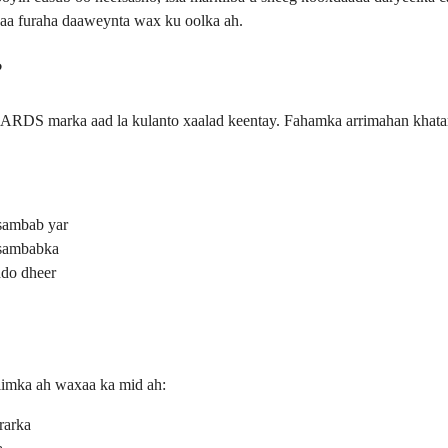
waa furaha daaweynta wax ku oolka ah.
?
ARDS marka aad la kulanto xaalad keentay. Fahamka arrimahan khatar
sambab yar
a sambabka
ddo dheer
hiimka ah waxaa ka mid ah:
rarka