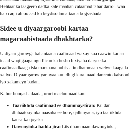
Helitaanka taageero dadka kale maahan calaamad tabar darro - waa
hab caqli ah oo aad ku keydiso tamartaada bogsashada.
Sidee u diyaargaroobi kartaa
magacaabistaada dhakhtarka?
U diyaar garowga ballantaada caafimaad waxay kaa caawin kartaa
inaad waqtigaaga ugu fiican ka hesho bixiyaha daryeelka
caafimaadkaaga isla markaana hubisaa in dhammaan welwelkaaga la
xaliyo. Diyaar garow yar ayaa kuu dhigi kara inaad dareento kalsooni
iyo xakameyn badan.
Kahor booqashadaada, ururi macluumaadkan:
Taariikhda caafimaad ee dhammaystiran:
Ku dar
dhibaatooyinka naasaha ee hore, qalliinyada, iyo taariikhda
kansarka qoyska
Dawooyinka hadda jira:
Liis dhammaan dawooyinka,