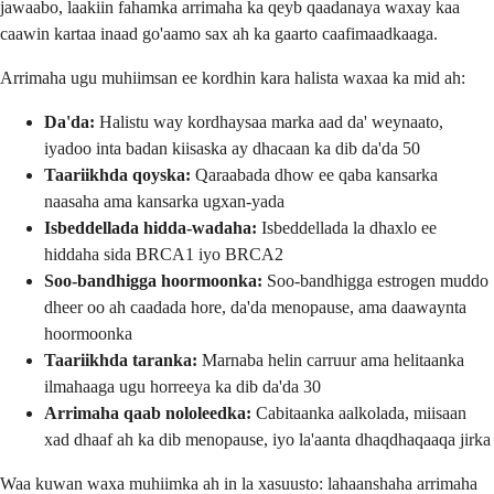
jawaabo, laakiin fahamka arrimaha ka qeyb qaadanaya waxay kaa
caawin kartaa inaad go'aamo sax ah ka gaarto caafimaadkaaga.
Arrimaha ugu muhiimsan ee kordhin kara halista waxaa ka mid ah:
Da'da:
Halistu way kordhaysaa marka aad da' weynaato,
iyadoo inta badan kiisaska ay dhacaan ka dib da'da 50
Taariikhda qoyska:
Qaraabada dhow ee qaba kansarka
naasaha ama kansarka ugxan-yada
Isbeddellada hidda-wadaha:
Isbeddellada la dhaxlo ee
hiddaha sida BRCA1 iyo BRCA2
Soo-bandhigga hoormoonka:
Soo-bandhigga estrogen muddo
dheer oo ah caadada hore, da'da menopause, ama daawaynta
hoormoonka
Taariikhda taranka:
Marnaba helin carruur ama helitaanka
ilmahaaga ugu horreeya ka dib da'da 30
Arrimaha qaab nololeedka:
Cabitaanka aalkolada, miisaan
xad dhaaf ah ka dib menopause, iyo la'aanta dhaqdhaqaaqa jirka
Waa kuwan waxa muhiimka ah in la xasuusto: lahaanshaha arrimaha