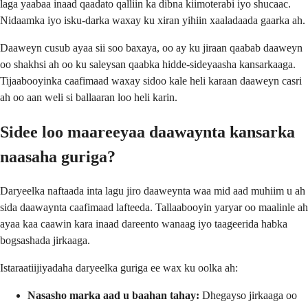
laga yaabaa inaad qaadato qalliin ka dibna kiimoterabi iyo shucaac.
Nidaamka iyo isku-darka waxay ku xiran yihiin xaaladaada gaarka ah.
Daaweyn cusub ayaa sii soo baxaya, oo ay ku jiraan qaabab daaweyn
oo shakhsi ah oo ku saleysan qaabka hidde-sideyaasha kansarkaaga.
Tijaabooyinka caafimaad waxay sidoo kale heli karaan daaweyn casri
ah oo aan weli si ballaaran loo heli karin.
Sidee loo maareeyaa daawaynta kansarka
naasaha guriga?
Daryeelka naftaada inta lagu jiro daaweynta waa mid aad muhiim u ah
sida daawaynta caafimaad lafteeda. Tallaabooyin yaryar oo maalinle ah
ayaa kaa caawin kara inaad dareento wanaag iyo taageerida habka
bogsashada jirkaaga.
Istaraatiijiyadaha daryeelka guriga ee wax ku oolka ah:
Nasasho marka aad u baahan tahay:
Dhegayso jirkaaga oo