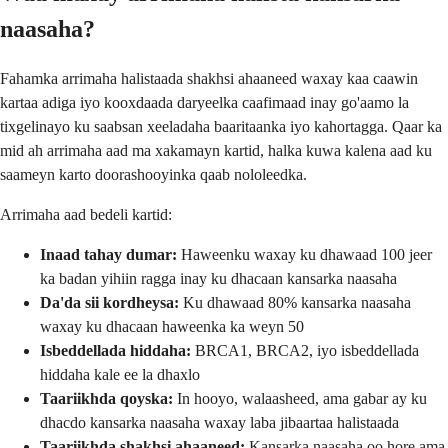
naasaha?
Fahamka arrimaha halistaada shakhsi ahaaneed waxay kaa caawin
kartaa adiga iyo kooxdaada daryeelka caafimaad inay go'aamo la
tixgelinayo ku saabsan xeeladaha baaritaanka iyo kahortagga. Qaar ka
mid ah arrimaha aad ma xakamayn kartid, halka kuwa kalena aad ku
saameyn karto doorashooyinka qaab nololeedka.
Arrimaha aad bedeli kartid:
Inaad tahay dumar:
Haweenku waxay ku dhawaad 100 jeer
ka badan yihiin ragga inay ku dhacaan kansarka naasaha
Da'da sii kordheysa:
Ku dhawaad 80% kansarka naasaha
waxay ku dhacaan haweenka ka weyn 50
Isbeddellada hiddaha:
BRCA1, BRCA2, iyo isbeddellada
hiddaha kale ee la dhaxlo
Taariikhda qoyska:
In hooyo, walaasheed, ama gabar ay ku
dhacdo kansarka naasaha waxay laba jibaartaa halistaada
Taariikhda shakhsi ahaaneed:
Kansarka naasaha oo hore ama