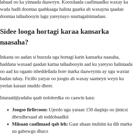
labaad oo ka yimaada daaweyn. Kooxdaada caafimaadku waxay ka
wada hadli doontaa qaabkaaga halista gaarka ah waxayna qaadan
doontaa tallaabooyin lagu yareynayo suurtagalnimadaas.
Sidee looga hortagi karaa kansarka
naasaha?
Inkasta oo aadan si buuxda uga hortagi karin kansarka naasaha,
haddana waxaad qaadan kartaa tallaabooyin aad ku yareyso halistaada
oo aad ku ogaato isbeddellada hore marka daaweyntu ay ugu waxtar
badan tahay. Ficillo yaryar oo joogto ah waxay saameyn weyn ku
yeelan karaan muddo dheer.
Istaraatiijiyadaha qaab nololeedka oo caawin kara:
Joogso firfircoon:
Ujeedo ugu yaraan 150 daqiiqo oo jimicsi
dhexdhexaad ah toddobaadkii
Miisaan caafimaad qab leh:
Gaar ahaan muhiim ka dib marka
uu gabowgu dhaco