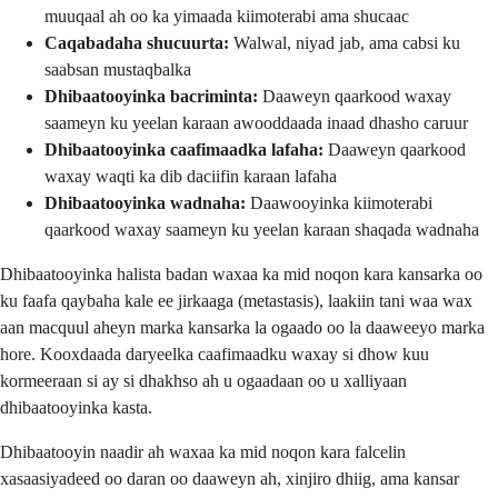
muuqaal ah oo ka yimaada kiimoterabi ama shucaac
Caqabadaha shucuurta:
Walwal, niyad jab, ama cabsi ku
saabsan mustaqbalka
Dhibaatooyinka bacriminta:
Daaweyn qaarkood waxay
saameyn ku yeelan karaan awooddaada inaad dhasho caruur
Dhibaatooyinka caafimaadka lafaha:
Daaweyn qaarkood
waxay waqti ka dib daciifin karaan lafaha
Dhibaatooyinka wadnaha:
Daawooyinka kiimoterabi
qaarkood waxay saameyn ku yeelan karaan shaqada wadnaha
Dhibaatooyinka halista badan waxaa ka mid noqon kara kansarka oo
ku faafa qaybaha kale ee jirkaaga (metastasis), laakiin tani waa wax
aan macquul aheyn marka kansarka la ogaado oo la daaweeyo marka
hore. Kooxdaada daryeelka caafimaadku waxay si dhow kuu
kormeeraan si ay si dhakhso ah u ogaadaan oo u xalliyaan
dhibaatooyinka kasta.
Dhibaatooyin naadir ah waxaa ka mid noqon kara falcelin
xasaasiyadeed oo daran oo daaweyn ah, xinjiro dhiig, ama kansar