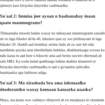
qiimeyn kara bixiyaha daryeelka caafimaadka.
Su'aal 2: Immisa jeer ayaan u baahanahay inaan
qaato mammograms?
Tilmaamaha intooda badan waxay ku talinayaan mammograms sanadle
ah oo laga bilaabo da'da 40, inkastoo qaar ay soo jeedinayaan in laga
bilaabo 50. Haddii aad leedahay arrimo halis ah oo sare leh sida
taariikhda qoyska ama isbeddellada hiddaha, dhakhtarkaagu wuxuu ku
talin karaa in aad hore u bilawdo ama aad hesho sawirro dheeraad ah
sida MRI. Ka wada hadal qaabkaaga halista shakhsi ahaaneed ee
bixiyaha daryeelka caafimaadka si aad u go'aamiso jadwalka
baaritaanka ugu habboon adiga.
Su'aal 3: Ma xirashada bra ama isticmaalka
deodorantku waxay keenaan kansarka naaska?
Maya, ma jiraan wax caddayn cilmiyeed ah oo muujinaya in xirashada