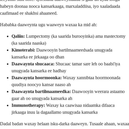
habeyn doonaa nooca kansarkaaga, marxaladdiisa, iyo xaaladaada
caafimaad ee shakhsi ahaaneed.
Hababka daaweynta ugu waaweyn waxaa ka mid ah:
Qaliin:
Lumpectomy (ka saarida burooyinka) ama mastectomy
(ka saarida naaska)
Kimoterabi:
Daawooyin bartilmaameedsada unugyada
kansarka ee jirkaaga oo dhan
Daawaynta shucaaca:
Shucaac tamar sare leh oo baabi'iya
unugyada kansarka ee hadhay
Daawaynta hoormoonka:
Waxay xannibtaa hoormoonada
quudiya noocyo kansar naaso ah
Daawaynta bartilmaameedka:
Daawooyin weerara astaamo
gaar ah oo unugyada kansarka ah
Immunotherapy:
Waxay ka caawisaa nidaamka difaaca
jirkaaga inuu la dagaallamo unugyada kansarka
Dadal badan waxay helaan isku-darka daaweyn. Tusaale ahaan, waxaa