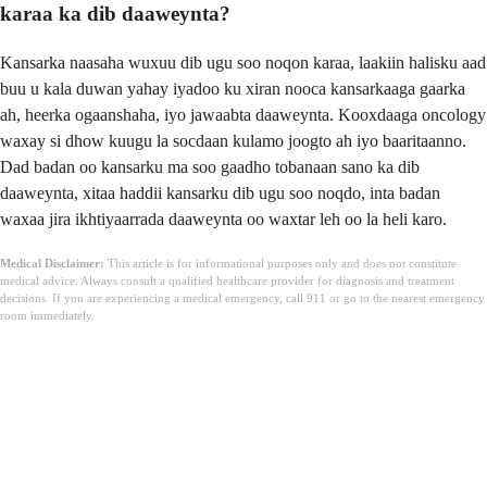
karaa ka dib daaweynta?
Kansarka naasaha wuxuu dib ugu soo noqon karaa, laakiin halisku aad
buu u kala duwan yahay iyadoo ku xiran nooca kansarkaaga gaarka
ah, heerka ogaanshaha, iyo jawaabta daaweynta. Kooxdaaga oncology
waxay si dhow kuugu la socdaan kulamo joogto ah iyo baaritaanno.
Dad badan oo kansarku ma soo gaadho tobanaan sano ka dib
daaweynta, xitaa haddii kansarku dib ugu soo noqdo, inta badan
waxaa jira ikhtiyaarrada daaweynta oo waxtar leh oo la heli karo.
Medical Disclaimer:
This article is for informational purposes only and does not constitute
medical advice. Always consult a qualified healthcare provider for diagnosis and treatment
decisions. If you are experiencing a medical emergency, call 911 or go to the nearest emergency
room immediately.