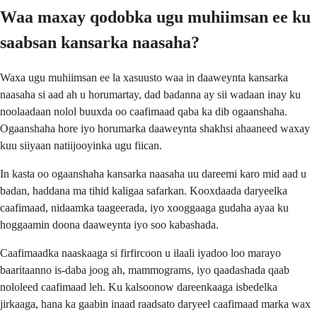
Waa maxay qodobka ugu muhiimsan ee ku
saabsan kansarka naasaha?
Waxa ugu muhiimsan ee la xasuusto waa in daaweynta kansarka
naasaha si aad ah u horumartay, dad badanna ay sii wadaan inay ku
noolaadaan nolol buuxda oo caafimaad qaba ka dib ogaanshaha.
Ogaanshaha hore iyo horumarka daaweynta shakhsi ahaaneed waxay
kuu siiyaan natiijooyinka ugu fiican.
In kasta oo ogaanshaha kansarka naasaha uu dareemi karo mid aad u
badan, haddana ma tihid kaligaa safarkan. Kooxdaada daryeelka
caafimaad, nidaamka taageerada, iyo xooggaaga gudaha ayaa ku
hoggaamin doona daaweynta iyo soo kabashada.
Caafimaadka naaskaaga si firfircoon u ilaali iyadoo loo marayo
baaritaanno is-daba joog ah, mammograms, iyo qaadashada qaab
nololeed caafimaad leh. Ku kalsoonow dareenkaaga isbedelka
jirkaaga, hana ka gaabin inaad raadsato daryeel caafimaad marka wax