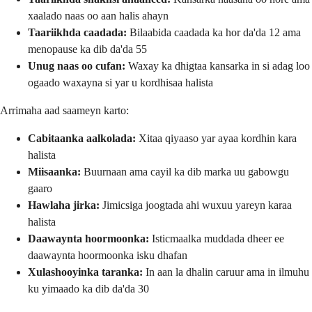
xaalado naas oo aan halis ahayn
Taariikhda caadada:
Bilaabida caadada ka hor da'da 12 ama
menopause ka dib da'da 55
Unug naas oo cufan:
Waxay ka dhigtaa kansarka in si adag loo
ogaado waxayna si yar u kordhisaa halista
Arrimaha aad saameyn karto:
Cabitaanka aalkolada:
Xitaa qiyaaso yar ayaa kordhin kara
halista
Miisaanka:
Buurnaan ama cayil ka dib marka uu gabowgu
gaaro
Hawlaha jirka:
Jimicsiga joogtada ahi wuxuu yareyn karaa
halista
Daawaynta hoormoonka:
Isticmaalka muddada dheer ee
daawaynta hoormoonka isku dhafan
Xulashooyinka taranka:
In aan la dhalin caruur ama in ilmuhu
ku yimaado ka dib da'da 30