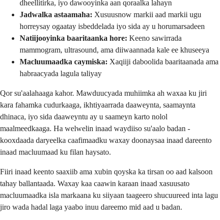
dheellitirka, iyo dawooyinka aan qoraalka lahayn
Jadwalka astaamaha:
Xusuusnow markii aad markii ugu
horreysay ogaatay isbeddelada iyo sida ay u horumarsadeen
Natiijooyinka baaritaanka hore:
Keeno sawirrada
mammogram, ultrasound, ama diiwaannada kale ee khuseeya
Macluumaadka caymiska:
Xaqiiji daboolida baaritaanada ama
habraacyada lagula taliyay
Qor su'aalahaaga kahor. Mawduucyada muhiimka ah waxaa ku jiri
kara fahamka cudurkaaga, ikhtiyaarrada daaweynta, saamaynta
dhinaca, iyo sida daaweyntu ay u saameyn karto nolol
maalmeedkaaga. Ha welwelin inaad waydiiso su'aalo badan -
kooxdaada daryeelka caafimaadku waxay doonaysaa inaad dareento
inaad macluumaad ku filan haysato.
Fiiri inaad keento saaxiib ama xubin qoyska ka tirsan oo aad kalsoon
tahay ballantaada. Waxay kaa caawin karaan inaad xasuusato
macluumaadka isla markaana ku siiyaan taageero shucuureed inta lagu
jiro wada hadal laga yaabo inuu dareemo mid aad u badan.