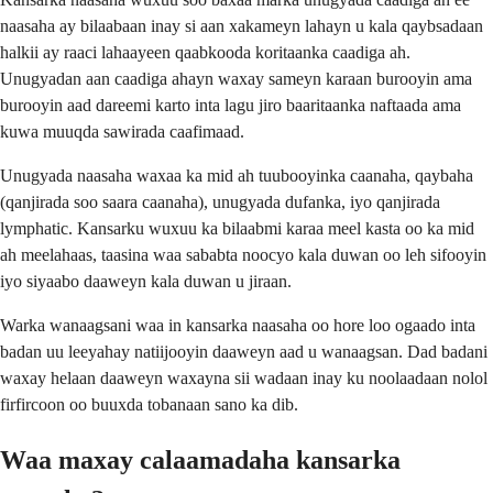
naasaha ay bilaabaan inay si aan xakameyn lahayn u kala qaybsadaan
halkii ay raaci lahaayeen qaabkooda koritaanka caadiga ah.
Unugyadan aan caadiga ahayn waxay sameyn karaan burooyin ama
burooyin aad dareemi karto inta lagu jiro baaritaanka naftaada ama
kuwa muuqda sawirada caafimaad.
Unugyada naasaha waxaa ka mid ah tuubooyinka caanaha, qaybaha
(qanjirada soo saara caanaha), unugyada dufanka, iyo qanjirada
lymphatic. Kansarku wuxuu ka bilaabmi karaa meel kasta oo ka mid
ah meelahaas, taasina waa sababta noocyo kala duwan oo leh sifooyin
iyo siyaabo daaweyn kala duwan u jiraan.
Warka wanaagsani waa in kansarka naasaha oo hore loo ogaado inta
badan uu leeyahay natiijooyin daaweyn aad u wanaagsan. Dad badani
waxay helaan daaweyn waxayna sii wadaan inay ku noolaadaan nolol
firfircoon oo buuxda tobanaan sano ka dib.
Waa maxay calaamadaha kansarka