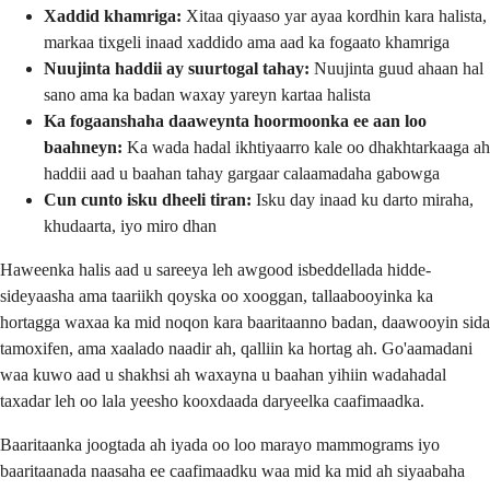
Xaddid khamriga:
Xitaa qiyaaso yar ayaa kordhin kara halista,
markaa tixgeli inaad xaddido ama aad ka fogaato khamriga
Nuujinta haddii ay suurtogal tahay:
Nuujinta guud ahaan hal
sano ama ka badan waxay yareyn kartaa halista
Ka fogaanshaha daaweynta hoormoonka ee aan loo
baahneyn:
Ka wada hadal ikhtiyaarro kale oo dhakhtarkaaga ah
haddii aad u baahan tahay gargaar calaamadaha gabowga
Cun cunto isku dheeli tiran:
Isku day inaad ku darto miraha,
khudaarta, iyo miro dhan
Haweenka halis aad u sareeya leh awgood isbeddellada hidde-
sideyaasha ama taariikh qoyska oo xooggan, tallaabooyinka ka
hortagga waxaa ka mid noqon kara baaritaanno badan, daawooyin sida
tamoxifen, ama xaalado naadir ah, qalliin ka hortag ah. Go'aamadani
waa kuwo aad u shakhsi ah waxayna u baahan yihiin wadahadal
taxadar leh oo lala yeesho kooxdaada daryeelka caafimaadka.
Baaritaanka joogtada ah iyada oo loo marayo mammograms iyo
baaritaanada naasaha ee caafimaadku waa mid ka mid ah siyaabaha