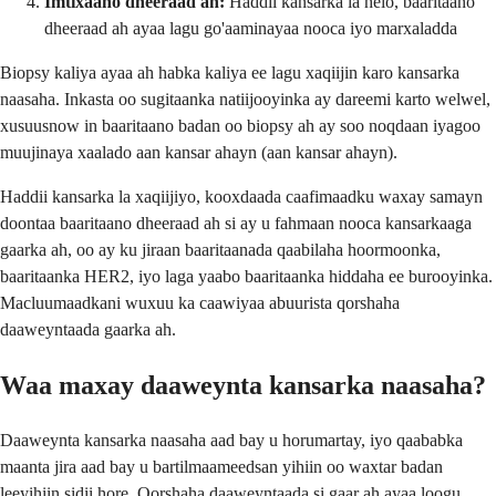
Imtixaano dheeraad ah:
Haddii kansarka la helo, baaritaano
dheeraad ah ayaa lagu go'aaminayaa nooca iyo marxaladda
Biopsy kaliya ayaa ah habka kaliya ee lagu xaqiijin karo kansarka
naasaha. Inkasta oo sugitaanka natiijooyinka ay dareemi karto welwel,
xusuusnow in baaritaano badan oo biopsy ah ay soo noqdaan iyagoo
muujinaya xaalado aan kansar ahayn (aan kansar ahayn).
Haddii kansarka la xaqiijiyo, kooxdaada caafimaadku waxay samayn
doontaa baaritaano dheeraad ah si ay u fahmaan nooca kansarkaaga
gaarka ah, oo ay ku jiraan baaritaanada qaabilaha hoormoonka,
baaritaanka HER2, iyo laga yaabo baaritaanka hiddaha ee burooyinka.
Macluumaadkani wuxuu ka caawiyaa abuurista qorshaha
daaweyntaada gaarka ah.
Waa maxay daaweynta kansarka naasaha?
Daaweynta kansarka naasaha aad bay u horumartay, iyo qaababka
maanta jira aad bay u bartilmaameedsan yihiin oo waxtar badan
leeyihiin sidii hore. Qorshaha daaweyntaada si gaar ah ayaa loogu