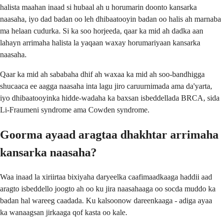
halista maahan inaad si hubaal ah u horumarin doonto kansarka
naasaha, iyo dad badan oo leh dhibaatooyin badan oo halis ah marnaba
ma helaan cudurka. Si ka soo horjeeda, qaar ka mid ah dadka aan
lahayn arrimaha halista la yaqaan waxay horumariyaan kansarka
naasaha.
Qaar ka mid ah sababaha dhif ah waxaa ka mid ah soo-bandhigga
shucaaca ee aagga naasaha inta lagu jiro caruurnimada ama da'yarta,
iyo dhibaatooyinka hidde-wadaha ka baxsan isbeddellada BRCA, sida
Li-Fraumeni syndrome ama Cowden syndrome.
Goorma ayaad aragtaa dhakhtar arrimaha
kansarka naasaha?
Waa inaad la xiriirtaa bixiyaha daryeelka caafimaadkaaga haddii aad
aragto isbeddello joogto ah oo ku jira naasahaaga oo socda muddo ka
badan hal wareeg caadada. Ku kalsoonow dareenkaaga - adiga ayaa
ka wanaagsan jirkaaga qof kasta oo kale.