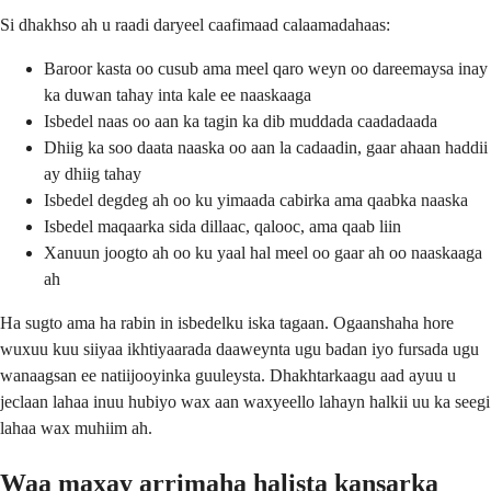
Si dhakhso ah u raadi daryeel caafimaad calaamadahaas:
Baroor kasta oo cusub ama meel qaro weyn oo dareemaysa inay
ka duwan tahay inta kale ee naaskaaga
Isbedel naas oo aan ka tagin ka dib muddada caadadaada
Dhiig ka soo daata naaska oo aan la cadaadin, gaar ahaan haddii
ay dhiig tahay
Isbedel degdeg ah oo ku yimaada cabirka ama qaabka naaska
Isbedel maqaarka sida dillaac, qalooc, ama qaab liin
Xanuun joogto ah oo ku yaal hal meel oo gaar ah oo naaskaaga
ah
Ha sugto ama ha rabin in isbedelku iska tagaan. Ogaanshaha hore
wuxuu kuu siiyaa ikhtiyaarada daaweynta ugu badan iyo fursada ugu
wanaagsan ee natiijooyinka guuleysta. Dhakhtarkaagu aad ayuu u
jeclaan lahaa inuu hubiyo wax aan waxyeello lahayn halkii uu ka seegi
lahaa wax muhiim ah.
Waa maxay arrimaha halista kansarka