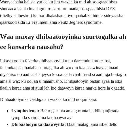
Waxyaabaha halista yar ee ku jira waxaa ka mid ah soo-gaadhista
shucaaca laabta inta lagu jiro carruurnimada, soo-gaadhista DES
(diethylstilbestrol) ka hor dhalashada, iyo qaababka hidde-sideyaasha
qaarkood sida Li-Fraumeni ama Peutz-Jeghers syndrome.
Waa maxay dhibaatooyinka suurtogalka ah
ee kansarka naasaha?
Inkasta oo ka fekerka dhibaatooyinku uu dareemin karo cabsi,
fahamka caqabadaha suurtagalka ah wuxuu kaa caawinayaa inaad
diyaariso oo aad la shaqeyso kooxdaada caafimaad si aad uga hortagto
ama si wax ku ool ah u maamusho. Dhibaatooyin badan ayaa la iska
ilaalin karaa ama si guul leh loo daaweyn karaa marka hore la ogaado.
Dhibaatooyinka caadiga ah waxaa ka mid noqon kara:
Lymphedema:
Barar gacanta ama gacanta haddii qanjirrada
lymph la saaro ama la dhaawacay
Dhibaatooyinka daaweynta:
Daal, matag, ama isbeddello