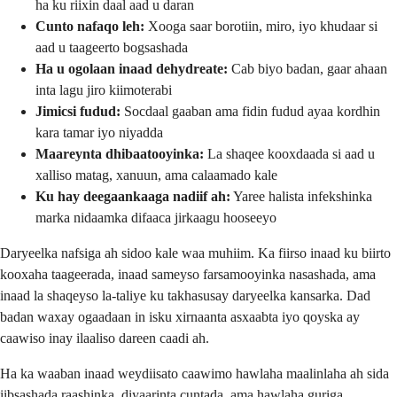
ha ku riixin daal aad u daran
Cunto nafaqo leh:
Xooga saar borotiin, miro, iyo khudaar si
aad u taageerto bogsashada
Ha u ogolaan inaad dehydreate:
Cab biyo badan, gaar ahaan
inta lagu jiro kiimoterabi
Jimicsi fudud:
Socdaal gaaban ama fidin fudud ayaa kordhin
kara tamar iyo niyadda
Maareynta dhibaatooyinka:
La shaqee kooxdaada si aad u
xalliso matag, xanuun, ama calaamado kale
Ku hay deegaankaaga nadiif ah:
Yaree halista infekshinka
marka nidaamka difaaca jirkaagu hooseeyo
Daryeelka nafsiga ah sidoo kale waa muhiim. Ka fiirso inaad ku biirto
kooxaha taageerada, inaad sameyso farsamooyinka nasashada, ama
inaad la shaqeyso la-taliye ku takhasusay daryeelka kansarka. Dad
badan waxay ogaadaan in isku xirnaanta asxaabta iyo qoyska ay
caawiso inay ilaaliso dareen caadi ah.
Ha ka waaban inaad weydiisato caawimo hawlaha maalinlaha ah sida
iibsashada raashinka, diyaarinta cuntada, ama hawlaha guriga.