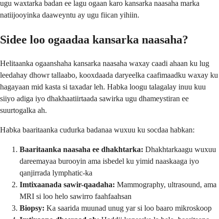
ugu waxtarka badan ee lagu ogaan karo kansarka naasaha marka
natiijooyinka daaweyntu ay ugu fiican yihiin.
Sidee loo ogaadaa kansarka naasaha?
Helitaanka ogaanshaha kansarka naasaha waxay caadi ahaan ku lug
leedahay dhowr tallaabo, kooxdaada daryeelka caafimaadku waxay ku
hagayaan mid kasta si taxadar leh. Habka loogu talagalay inuu kuu
siiyo adiga iyo dhakhaatiirtaada sawirka ugu dhameystiran ee
suurtogalka ah.
Habka baaritaanka cudurka badanaa wuxuu ku socdaa habkan:
Baaritaanka naasaha ee dhakhtarka:
Dhakhtarkaagu wuxuu
dareemayaa burooyin ama isbedel ku yimid naaskaaga iyo
qanjirrada lymphatic-ka
Imtixaanada sawir-qaadaha:
Mammography, ultrasound, ama
MRI si loo helo sawirro faahfaahsan
Biopsy:
Ka saarida muunad unug yar si loo baaro mikroskoop