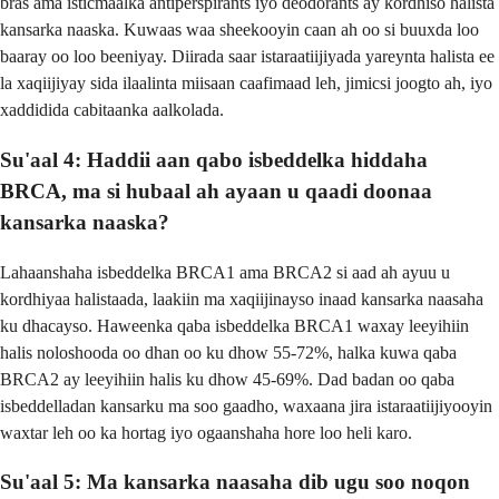
bras ama isticmaalka antiperspirants iyo deodorants ay kordhiso halista
kansarka naaska. Kuwaas waa sheekooyin caan ah oo si buuxda loo
baaray oo loo beeniyay. Diirada saar istaraatiijiyada yareynta halista ee
la xaqiijiyay sida ilaalinta miisaan caafimaad leh, jimicsi joogto ah, iyo
xaddidida cabitaanka aalkolada.
Su'aal 4: Haddii aan qabo isbeddelka hiddaha
BRCA, ma si hubaal ah ayaan u qaadi doonaa
kansarka naaska?
Lahaanshaha isbeddelka BRCA1 ama BRCA2 si aad ah ayuu u
kordhiyaa halistaada, laakiin ma xaqiijinayso inaad kansarka naasaha
ku dhacayso. Haweenka qaba isbeddelka BRCA1 waxay leeyihiin
halis noloshooda oo dhan oo ku dhow 55-72%, halka kuwa qaba
BRCA2 ay leeyihiin halis ku dhow 45-69%. Dad badan oo qaba
isbeddelladan kansarku ma soo gaadho, waxaana jira istaraatiijiyooyin
waxtar leh oo ka hortag iyo ogaanshaha hore loo heli karo.
Su'aal 5: Ma kansarka naasaha dib ugu soo noqon