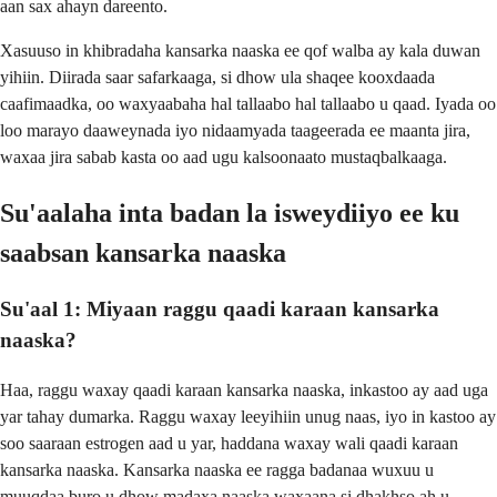
aan sax ahayn dareento.
Xasuuso in khibradaha kansarka naaska ee qof walba ay kala duwan
yihiin. Diirada saar safarkaaga, si dhow ula shaqee kooxdaada
caafimaadka, oo waxyaabaha hal tallaabo hal tallaabo u qaad. Iyada oo
loo marayo daaweynada iyo nidaamyada taageerada ee maanta jira,
waxaa jira sabab kasta oo aad ugu kalsoonaato mustaqbalkaaga.
Su'aalaha inta badan la isweydiiyo ee ku
saabsan kansarka naaska
Su'aal 1: Miyaan raggu qaadi karaan kansarka
naaska?
Haa, raggu waxay qaadi karaan kansarka naaska, inkastoo ay aad uga
yar tahay dumarka. Raggu waxay leeyihiin unug naas, iyo in kastoo ay
soo saaraan estrogen aad u yar, haddana waxay wali qaadi karaan
kansarka naaska. Kansarka naaska ee ragga badanaa wuxuu u
muuqdaa buro u dhow madaxa naaska waxaana si dhakhso ah u