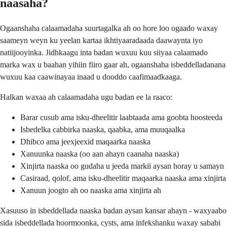
naasaha?
Ogaanshaha calaamadaha suurtagalka ah oo hore loo ogaado waxay
saameyn weyn ku yeelan kartaa ikhtiyaaradaada daawaynta iyo
natiijooyinka. Jidhkaagu inta badan wuxuu kuu siiyaa calaamado
marka wax u baahan yihiin fiiro gaar ah, ogaanshaha isbeddelladanana
wuxuu kaa caawinayaa inaad u dooddo caafimaadkaaga.
Halkan waxaa ah calaamadaha ugu badan ee la raaco:
Barar cusub ama isku-dheelitir laabtaada ama goobta hoosteeda
Isbedelka cabbirka naaska, qaabka, ama muuqaalka
Dhibco ama jeexjeexid maqaarka naaska
Xanuunka naaska (oo aan ahayn caanaha naaska)
Xinjirta naaska oo gudaha u jeeda markii aysan horay u samayn
Casiraad, qolof, ama isku-dheelitir maqaarka naaska ama xinjirta
Xanuun joogto ah oo naaska ama xinjirta ah
Xasuuso in isbeddellada naaska badan aysan kansar ahayn - waxyaabo
sida isbeddellada hoormoonka, cysts, ama infekshanku waxay sababi