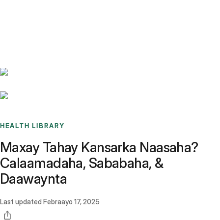
Benchmarks
Stories
FAQ
Sign up / Log in
HEALTH LIBRARY
Maxay Tahay Kansarka Naasaha?
Calaamadaha, Sababaha, &
Daawaynta
Last updated
Febraayo 17, 2025