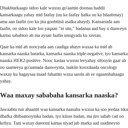
Dhakhtarkaagu sidoo kale wuxuu go'aamin doonaa haddii
kansarkaagu yahay mid faafay (uu ka faafay halka uu ka bilaabmay)
ama aan faafin (oo ku jira goobtiisii ​​asalka ahayd). Kansarrada aan
faafin, oo sidoo kale loo yaqaan "in situ," badanaa aad bay u daaweyn
kartaa sababtoo ah ma aysan faafin unugyada ku xeeran.
Qaar ka mid ah noocyada aan caadiga ahayn waxaa ka mid ah
kansarka naaska bararka, kansarka naaska triple-negative, iyo kansarka
naaska HER2-positive. Nooc kastaa wuxuu leeyahay sifooyin gaar ah
oo saameeya go'aamada daaweynta, laakiin kooxdaada oncology
waxay ku hagaysaa inaad fahamto waxa saxda ah ee ogaanshahaagu
yahay.
Waa maxay sababaha kansarka naaska?
Jawaabtu run ahaantii waa kansarka naasaha wuxuu ka soo jeedaa isku
dhafka dhibaatooyinka badan, iyo kiisas badan, ma jiro sabab cad oo
keliya. Tani waxay dareemi kartaa niyad jab marka aad raadineyso