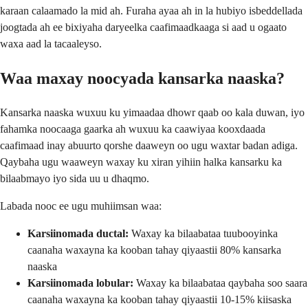
karaan calaamado la mid ah. Furaha ayaa ah in la hubiyo isbeddellada
joogtada ah ee bixiyaha daryeelka caafimaadkaaga si aad u ogaato
waxa aad la tacaaleyso.
Waa maxay noocyada kansarka naaska?
Kansarka naaska wuxuu ku yimaadaa dhowr qaab oo kala duwan, iyo
fahamka noocaaga gaarka ah wuxuu ka caawiyaa kooxdaada
caafimaad inay abuurto qorshe daaweyn oo ugu waxtar badan adiga.
Qaybaha ugu waaweyn waxay ku xiran yihiin halka kansarku ka
bilaabmayo iyo sida uu u dhaqmo.
Labada nooc ee ugu muhiimsan waa:
Karsiinomada ductal:
Waxay ka bilaabataa tuubooyinka
caanaha waxayna ka kooban tahay qiyaastii 80% kansarka
naaska
Karsiinomada lobular:
Waxay ka bilaabataa qaybaha soo saara
caanaha waxayna ka kooban tahay qiyaastii 10-15% kiisaska