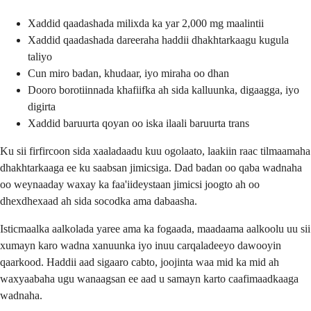
Xaddid qaadashada milixda ka yar 2,000 mg maalintii
Xaddid qaadashada dareeraha haddii dhakhtarkaagu kugula
taliyo
Cun miro badan, khudaar, iyo miraha oo dhan
Dooro borotiinnada khafiifka ah sida kalluunka, digaagga, iyo
digirta
Xaddid baruurta qoyan oo iska ilaali baruurta trans
Ku sii firfircoon sida xaaladaadu kuu ogolaato, laakiin raac tilmaamaha
dhakhtarkaaga ee ku saabsan jimicsiga. Dad badan oo qaba wadnaha
oo weynaaday waxay ka faa'iideystaan jimicsi joogto ah oo
dhexdhexaad ah sida socodka ama dabaasha.
Isticmaalka aalkolada yaree ama ka fogaada, maadaama aalkoolu uu sii
xumayn karo wadna xanuunka iyo inuu carqaladeeyo dawooyin
qaarkood. Haddii aad sigaaro cabto, joojinta waa mid ka mid ah
waxyaabaha ugu wanaagsan ee aad u samayn karto caafimaadkaaga
wadnaha.