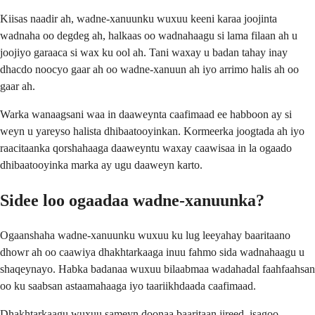
Kiisas naadir ah, wadne-xanuunku wuxuu keeni karaa joojinta
wadnaha oo degdeg ah, halkaas oo wadnahaagu si lama filaan ah u
joojiyo garaaca si wax ku ool ah. Tani waxay u badan tahay inay
dhacdo noocyo gaar ah oo wadne-xanuun ah iyo arrimo halis ah oo
gaar ah.
Warka wanaagsani waa in daaweynta caafimaad ee habboon ay si
weyn u yareyso halista dhibaatooyinkan. Kormeerka joogtada ah iyo
raacitaanka qorshahaaga daaweyntu waxay caawisaa in la ogaado
dhibaatooyinka marka ay ugu daaweyn karto.
Sidee loo ogaadaa wadne-xanuunka?
Ogaanshaha wadne-xanuunku wuxuu ku lug leeyahay baaritaano
dhowr ah oo caawiya dhakhtarkaaga inuu fahmo sida wadnahaagu u
shaqeynayo. Habka badanaa wuxuu bilaabmaa wadahadal faahfaahsan
oo ku saabsan astaamahaaga iyo taariikhdaada caafimaad.
Dhakhtarkaagu wuxuu sameyn doonaa baaritaan jireed, isagoo