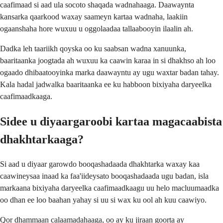
caafimaad si aad ula socoto shaqada wadnahaaga. Daawaynta
kansarka qaarkood waxay saameyn kartaa wadnaha, laakiin
ogaanshaha hore wuxuu u oggolaadaa tallaabooyin ilaalin ah.
Dadka leh taariikh qoyska oo ku saabsan wadna xanuunka,
baaritaanka joogtada ah wuxuu ka caawin karaa in si dhakhso ah loo
ogaado dhibaatooyinka marka daawayntu ay ugu waxtar badan tahay.
Kala hadal jadwalka baaritaanka ee ku habboon bixiyaha daryeelka
caafimaadkaaga.
Sidee u diyaargaroobi kartaa magacaabista
dhakhtarkaaga?
Si aad u diyaar garowdo booqashadaada dhakhtarka waxay kaa
caawineysaa inaad ka faa'iideysato booqashadaada ugu badan, isla
markaana bixiyaha daryeelka caafimaadkaagu uu helo macluumaadka
oo dhan ee loo baahan yahay si uu si wax ku ool ah kuu caawiyo.
Qor dhammaan calaamadahaaga, oo ay ku jiraan goorta ay