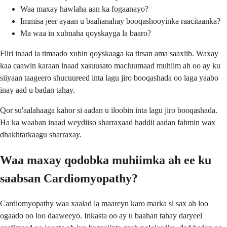
Waa maxay hawlaha aan ka fogaanayo?
Immisa jeer ayaan u baahanahay booqashooyinka raacitaanka?
Ma waa in xubnaha qoyskayga la baaro?
Fiiri inaad la timaado xubin qoyskaaga ka tirsan ama saaxiib. Waxay
kaa caawin karaan inaad xasuusato macluumaad muhiim ah oo ay ku
siiyaan taageero shucuureed inta lagu jiro booqashada oo laga yaabo
inay aad u badan tahay.
Qor su'aalahaaga kahor si aadan u iloobin inta lagu jiro booqashada.
Ha ka waaban inaad weydiiso sharraxaad haddii aadan fahmin wax
dhakhtarkaagu sharraxay.
Waa maxay qodobka muhiimka ah ee ku
saabsan Cardiomyopathy?
Cardiomyopathy waa xaalad la maareyn karo marka si sax ah loo
ogaado oo loo daaweeyo. Inkasta oo ay u baahan tahay daryeel