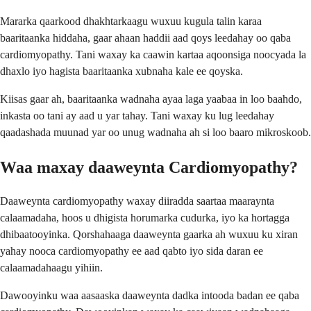
Mararka qaarkood dhakhtarkaagu wuxuu kugula talin karaa
baaritaanka hiddaha, gaar ahaan haddii aad qoys leedahay oo qaba
cardiomyopathy. Tani waxay ka caawin kartaa aqoonsiga noocyada la
dhaxlo iyo hagista baaritaanka xubnaha kale ee qoyska.
Kiisas gaar ah, baaritaanka wadnaha ayaa laga yaabaa in loo baahdo,
inkasta oo tani ay aad u yar tahay. Tani waxay ku lug leedahay
qaadashada muunad yar oo unug wadnaha ah si loo baaro mikroskoob.
Waa maxay daaweynta Cardiomyopathy?
Daaweynta cardiomyopathy waxay diiradda saartaa maaraynta
calaamadaha, hoos u dhigista horumarka cudurka, iyo ka hortagga
dhibaatooyinka. Qorshahaaga daaweynta gaarka ah wuxuu ku xiran
yahay nooca cardiomyopathy ee aad qabto iyo sida daran ee
calaamadahaagu yihiin.
Dawooyinku waa aasaaska daaweynta dadka intooda badan ee qaba