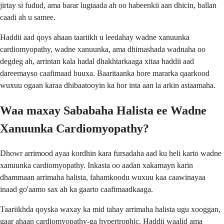
jirtay si fudud, ama barar lugtaada ah oo habeenkii aan dhicin, ballan
caadi ah u samee.
Haddii aad qoys ahaan taariikh u leedahay wadne xanuunka
cardiomyopathy, wadne xanuunka, ama dhimashada wadnaha oo
degdeg ah, arrintan kala hadal dhakhtarkaaga xitaa haddii aad
dareemayso caafimaad buuxa. Baaritaanka hore mararka qaarkood
wuxuu ogaan karaa dhibaatooyin ka hor inta aan la arkin astaamaha.
Waa maxay Sababaha Halista ee Wadne
Xanuunka Cardiomyopathy?
Dhowr arrimood ayaa kordhin kara fursadaha aad ku heli karto wadne
xanuunka cardiomyopathy. Inkasta oo aadan xakamayn karin
dhammaan arrimaha halista, fahamkoodu wuxuu kaa caawinayaa
inaad go'aamo sax ah ka gaarto caafimaadkaaga.
Taariikhda qoyska waxay ka mid tahay arrimaha halista ugu xooggan,
gaar ahaan cardiomyopathy-ga hypertrophic. Haddii waalid ama