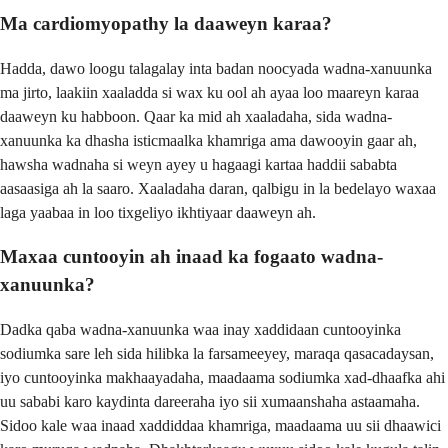
Ma cardiomyopathy la daaweyn karaa?
Hadda, dawo loogu talagalay inta badan noocyada wadna-xanuunka
ma jirto, laakiin xaaladda si wax ku ool ah ayaa loo maareyn karaa
daaweyn ku habboon. Qaar ka mid ah xaaladaha, sida wadna-
xanuunka ka dhasha isticmaalka khamriga ama dawooyin gaar ah,
hawsha wadnaha si weyn ayey u hagaagi kartaa haddii sababta
aasaasiga ah la saaro. Xaaladaha daran, qalbigu in la bedelayo waxaa
laga yaabaa in loo tixgeliyo ikhtiyaar daaweyn ah.
Maxaa cuntooyin ah inaad ka fogaato wadna-
xanuunka?
Dadka qaba wadna-xanuunka waa inay xaddidaan cuntooyinka
sodiumka sare leh sida hilibka la farsameeyey, maraqa qasacadaysan,
iyo cuntooyinka makhaayadaha, maadaama sodiumka xad-dhaafka ahi
uu sababi karo kaydinta dareeraha iyo sii xumaanshaha astaamaha.
Sidoo kale waa inaad xaddiddaa khamriga, maadaama uu sii dhaawici