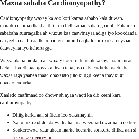
Maxaa sababa Cardiomyopathy?
Cardiomyopathy waxay ka soo kori kartaa sababo kala duwan,
mararka qaarna dhakhaatiirtu ma heli karaan sabab gaar ah. Fahamka
sababaha suurtagalka ah wuxuu kaa caawinayaa adiga iyo kooxdaada
daryeelka caafimaadka inaad go'aanno la aqbali karo ku sameysaan
daaweynta iyo kahortagga.
Waxyaabaha hiddaha ah waxay door muhiim ah ka ciyaaraan kiisas
badan. Haddii aad qoys ka tirsan tahay oo qaba cudurka wadnaha,
waxaa laga yaabaa inaad dhaxalato jillo kuugu keena inay kugu
dhacdo cudurka.
Xaalado caafimaad oo dhowr ah ayaa waqti ka dib keeni kara
cardiomyopathy:
Dhiig karka aan si fiican loo xakamaynin
Xanuunka xididdada wadnaha ama weerarada wadnaha ee hore
Sonkorowga, gaar ahaan marka heerarka sonkorta dhiiga aan si
fiican loo maareynin