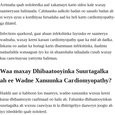
Arrimaha qaab nololeedka aad xakamayn karto sidoo kale waxay
saameeyaan halistaada. Cabitaanka aalkolo badan oo sanado badan ah
si weyn ayuu u kordhiyaa fursadaha aad ku heli karto cardiomyopathy-
ga dilated.
Infections qaarkood, gaar ahaan infekshinka fayrasku ee saameeya
wadnaha, waxay keeni karaan cardiomyopathy qaar ka mid ah dadka.
Inkasta oo aadan ka hortagi karin dhammaan infekshinka, ilaalinta
nadaafadda wanaagsan iyo ku sii ahaanshaha tallaalada cusub waxay
kaa caawinaysaa yareynta halistaas.
Waa maxay Dhibaatooyinka Suurtagalka
ah ee Wadne Xanuunka Cardiomyopathy?
Haddii aan si habboon loo maareyn, wadne-xanuunku wuxuu keeni
karaa dhibaatooyin caafimaad oo halis ah. Fahamka dhibaatooyinkan
suurtagalka ah wuxuu caawiyaa in la dhiirrigeliyo daaweyn joogto ah
iyo isbeddello qaab nololeed.