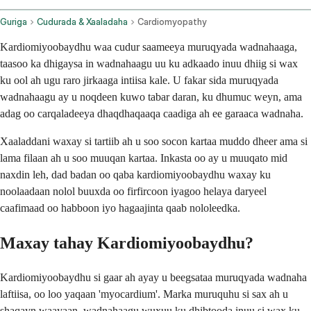
Guriga
Cudurada & Xaaladaha
Cardiomyopathy
Kardiomiyoobaydhu waa cudur saameeya muruqyada wadnahaaga,
taasoo ka dhigaysa in wadnahaagu uu ku adkaado inuu dhiig si wax
ku ool ah ugu raro jirkaaga intiisa kale. U fakar sida muruqyada
wadnahaagu ay u noqdeen kuwo tabar daran, ku dhumuc weyn, ama
adag oo carqaladeeya dhaqdhaqaaqa caadiga ah ee garaaca wadnaha.
Xaaladdani waxay si tartiib ah u soo socon kartaa muddo dheer ama si
lama filaan ah u soo muuqan kartaa. Inkasta oo ay u muuqato mid
naxdin leh, dad badan oo qaba kardiomiyoobaydhu waxay ku
noolaadaan nolol buuxda oo firfircoon iyagoo helaya daryeel
caafimaad oo habboon iyo hagaajinta qaab nololeedka.
Maxay tahay Kardiomiyoobaydhu?
Kardiomiyoobaydhu si gaar ah ayay u beegsataa muruqyada wadnaha
laftiisa, oo loo yaqaan 'myocardium'. Marka muruquhu si sax ah u
shaqayn waayaan, wadnahaagu wuxuu ku dhibtooda inuu si wax ku