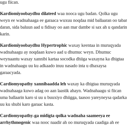
ugu fiican.
Kardiomiyoobaydhu dilateed
waa nooca ugu badan. Qolka ugu
weyn ee wadnahaaga ee garaaca wuxuu noqdaa mid ballaaran oo tabar
daran, sida baluun aad u fidisay oo aan mar dambe si sax ah u qandarin
karin.
Kardiomiyoobaydhu Hypertrophic
waxay keentaa in muruqyada
wadnahaagu ay noqdaan kuwo aad u dhumuc weyn. Dhumuc
weynaantu waxay xannibi kartaa socodka dhiiga waxayna ka dhigtaa
in wadnahaagu uu ku adkaado inuu nasado inta u dhaxaysa
garaacyada.
Cardiomyopathy xannibaadda leh
waxay ka dhigtaa muruqyada
wadnahaaga kuwo adag oo aan laastik ahayn. Wadnahaagu si fiican
uma ballaarin karo si uu u buuxiyo dhiigga, taasoo yareyneysa qadarka
uu ku shubi karo garaac kasta.
Cardiomyopathy-ga midigta qolka wadnaha saameeya ee
arrhythmogenic
waa nooc naadir ah oo muruqyada caadiga ah ee