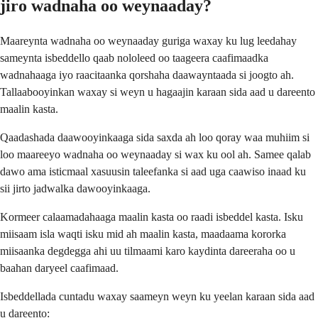
jiro wadnaha oo weynaaday?
Maareynta wadnaha oo weynaaday guriga waxay ku lug leedahay
sameynta isbeddello qaab nololeed oo taageera caafimaadka
wadnahaaga iyo raacitaanka qorshaha daawayntaada si joogto ah.
Tallaabooyinkan waxay si weyn u hagaajin karaan sida aad u dareento
maalin kasta.
Qaadashada daawooyinkaaga sida saxda ah loo qoray waa muhiim si
loo maareeyo wadnaha oo weynaaday si wax ku ool ah. Samee qalab
dawo ama isticmaal xasuusin taleefanka si aad uga caawiso inaad ku
sii jirto jadwalka dawooyinkaaga.
Kormeer calaamadahaaga maalin kasta oo raadi isbeddel kasta. Isku
miisaam isla waqti isku mid ah maalin kasta, maadaama kororka
miisaanka degdegga ahi uu tilmaami karo kaydinta dareeraha oo u
baahan daryeel caafimaad.
Isbeddellada cuntadu waxay saameyn weyn ku yeelan karaan sida aad
u dareento: