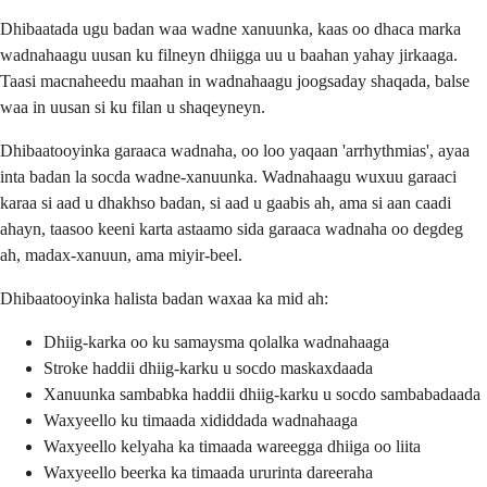
Dhibaatada ugu badan waa wadne xanuunka, kaas oo dhaca marka
wadnahaagu uusan ku filneyn dhiigga uu u baahan yahay jirkaaga.
Taasi macnaheedu maahan in wadnahaagu joogsaday shaqada, balse
waa in uusan si ku filan u shaqeyneyn.
Dhibaatooyinka garaaca wadnaha, oo loo yaqaan 'arrhythmias', ayaa
inta badan la socda wadne-xanuunka. Wadnahaagu wuxuu garaaci
karaa si aad u dhakhso badan, si aad u gaabis ah, ama si aan caadi
ahayn, taasoo keeni karta astaamo sida garaaca wadnaha oo degdeg
ah, madax-xanuun, ama miyir-beel.
Dhibaatooyinka halista badan waxaa ka mid ah:
Dhiig-karka oo ku samaysma qolalka wadnahaaga
Stroke haddii dhiig-karku u socdo maskaxdaada
Xanuunka sambabka haddii dhiig-karku u socdo sambabadaada
Waxyeello ku timaada xididdada wadnahaaga
Waxyeello kelyaha ka timaada wareegga dhiiga oo liita
Waxyeello beerka ka timaada ururinta dareeraha