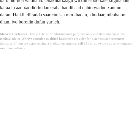
karo muruqa wadnaha. Dhakhtarkaagu wuxuu sidoo kale kugula talin
karaa in aad xaddiddo dareeraha haddii aad qabto wadne xanuun
daran. Halkii, diiradda saar cunista miro badan, khudaar, miraha oo
dhan, iyo borotiin dufan yar leh.
Medical Disclaimer:
This article is for informational purposes only and does not constitute
medical advice. Always consult a qualified healthcare provider for diagnosis and treatment
decisions. If you are experiencing a medical emergency, call 911 or go to the nearest emergency
room immediately.