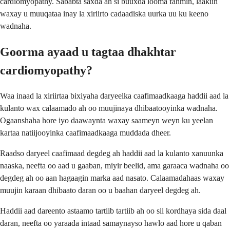
cardiomyopathy. Sababta saxda ah si buuxda looma fahmin, laakiin
waxay u muuqataa inay la xiriirto cadaadiska uurka uu ku keeno
wadnaha.
Goorma ayaad u tagtaa dhakhtar
cardiomyopathy?
Waa inaad la xiriirtaa bixiyaha daryeelka caafimaadkaaga haddii aad la
kulanto wax calaamado ah oo muujinaya dhibaatooyinka wadnaha.
Ogaanshaha hore iyo daawaynta waxay saameyn weyn ku yeelan
kartaa natiijooyinka caafimaadkaaga muddada dheer.
Raadso daryeel caafimaad degdeg ah haddii aad la kulanto xanuunka
naaska, neefta oo aad u gaaban, miyir beelid, ama garaaca wadnaha oo
degdeg ah oo aan hagaagin marka aad nasato. Calaamadahaas waxay
muujin karaan dhibaato daran oo u baahan daryeel degdeg ah.
Haddii aad dareento astaamo tartiib tartiib ah oo sii kordhaya sida daal
daran, neefta oo yaraada intaad samaynayso hawlo aad hore u qaban