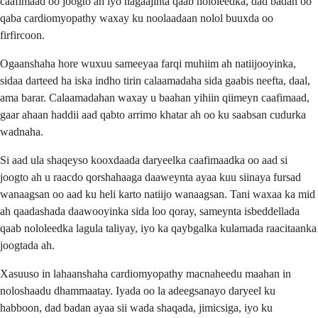
caafimaad oo joogto ah iyo hagaajinta qaab nololeedka, dad badan oo
qaba cardiomyopathy waxay ku noolaadaan nolol buuxda oo
firfircoon.
Ogaanshaha hore wuxuu sameeyaa farqi muhiim ah natiijooyinka,
sidaa darteed ha iska indho tirin calaamadaha sida gaabis neefta, daal,
ama barar. Calaamadahan waxay u baahan yihiin qiimeyn caafimaad,
gaar ahaan haddii aad qabto arrimo khatar ah oo ku saabsan cudurka
wadnaha.
Si aad ula shaqeyso kooxdaada daryeelka caafimaadka oo aad si
joogto ah u raacdo qorshahaaga daaweynta ayaa kuu siinaya fursad
wanaagsan oo aad ku heli karto natiijo wanaagsan. Tani waxaa ka mid
ah qaadashada daawooyinka sida loo qoray, sameynta isbeddellada
qaab nololeedka lagula taliyay, iyo ka qaybgalka kulamada raacitaanka
joogtada ah.
Xasuuso in lahaanshaha cardiomyopathy macnaheedu maahan in
noloshaadu dhammaatay. Iyada oo la adeegsanayo daryeel ku
habboon, dad badan ayaa sii wada shaqada, jimicsiga, iyo ku