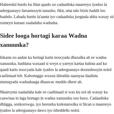
Habeenkii hurdo ku filan qaado oo cadaadiska maareeyo iyadoo la
adeegsanayo farsamooyin nasasho, fikir, ama talo bixin haddii loo
baahdo. Labada hurdo la'aanta iyo cadaadiska joogtada ahba waxay sii
xumeyn karaan xaaladaha wadnaha.
Sidee looga hortagi karaa Wadna
xanuunka?
Inkasta oo aadan ka hortagi karin noocyada dhaxalka ah ee wadna
xanuunka, haddana waxaad si weyn u yareyn kartaa halista aad ku
qaadi karto noocyada kale iyadoo la adeegsanayo doorashooyin nolol
caafimaad leh. Kahortaggu wuxuu diiradda saarayaa ilaalinta
muruqyada wadnahaaga dhaawac muddo dheer ah.
Maareynta xaaladaha kale ee caafimaad si wax ku ool ah waxay ka
caawisaa in laga hortago in wadna xanuunku soo baxo. Cadaadiska
dhiigga, sonkorowga, iyo heerarka kolestaroolka si fiican u maareeyo
iyadoo la adeegsanayo dawo iyo isbeddello nolol.