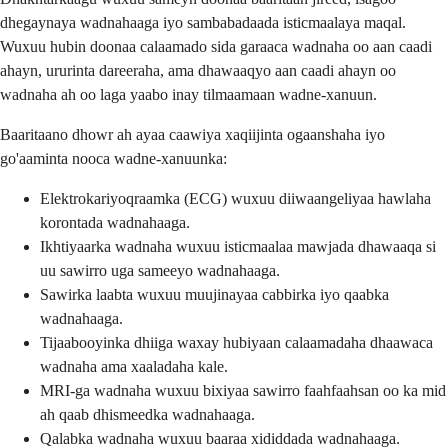
dhegaynaya wadnahaaga iyo sambabadaada isticmaalaya maqal.
Wuxuu hubin doonaa calaamado sida garaaca wadnaha oo aan caadi
ahayn, ururinta dareeraha, ama dhawaaqyo aan caadi ahayn oo
wadnaha ah oo laga yaabo inay tilmaamaan wadne-xanuun.
Baaritaano dhowr ah ayaa caawiya xaqiijinta ogaanshaha iyo
go'aaminta nooca wadne-xanuunka:
Elektrokariyoqraamka (ECG) wuxuu diiwaangeliyaa hawlaha
korontada wadnahaaga.
Ikhtiyaarka wadnaha wuxuu isticmaalaa mawjada dhawaaqa si
uu sawirro uga sameeyo wadnahaaga.
Sawirka laabta wuxuu muujinayaa cabbirka iyo qaabka
wadnahaaga.
Tijaabooyinka dhiiga waxay hubiyaan calaamadaha dhaawaca
wadnaha ama xaaladaha kale.
MRI-ga wadnaha wuxuu bixiyaa sawirro faahfaahsan oo ka mid
ah qaab dhismeedka wadnahaaga.
Qalabka wadnaha wuxuu baaraa xididdada wadnahaaga.