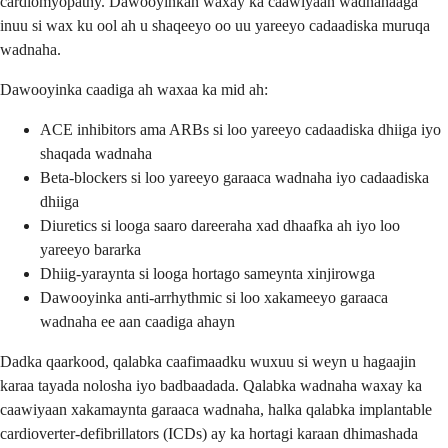
cardiomyopathy. Dawooyinkan waxay ka caawiyaan wadnahaaga
inuu si wax ku ool ah u shaqeeyo oo uu yareeyo cadaadiska muruqa
wadnaha.
Dawooyinka caadiga ah waxaa ka mid ah:
ACE inhibitors ama ARBs si loo yareeyo cadaadiska dhiiga iyo
shaqada wadnaha
Beta-blockers si loo yareeyo garaaca wadnaha iyo cadaadiska
dhiiga
Diuretics si looga saaro dareeraha xad dhaafka ah iyo loo
yareeyo bararka
Dhiig-yaraynta si looga hortago sameynta xinjirowga
Dawooyinka anti-arrhythmic si loo xakameeyo garaaca
wadnaha ee aan caadiga ahayn
Dadka qaarkood, qalabka caafimaadku wuxuu si weyn u hagaajin
karaa tayada nolosha iyo badbaadada. Qalabka wadnaha waxay ka
caawiyaan xakamaynta garaaca wadnaha, halka qalabka implantable
cardioverter-defibrillators (ICDs) ay ka hortagi karaan dhimashada