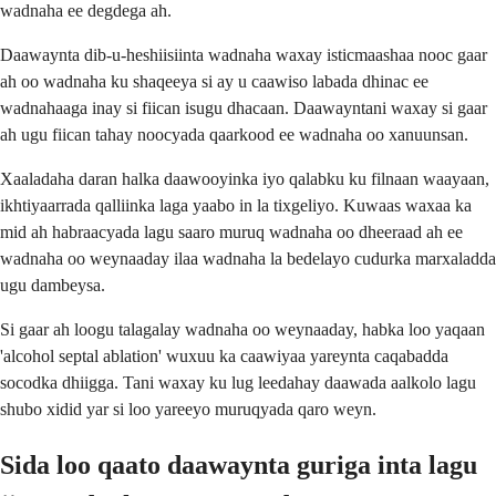
wadnaha ee degdega ah.
Daawaynta dib-u-heshiisiinta wadnaha waxay isticmaashaa nooc gaar
ah oo wadnaha ku shaqeeya si ay u caawiso labada dhinac ee
wadnahaaga inay si fiican isugu dhacaan. Daawayntani waxay si gaar
ah ugu fiican tahay noocyada qaarkood ee wadnaha oo xanuunsan.
Xaaladaha daran halka daawooyinka iyo qalabku ku filnaan waayaan,
ikhtiyaarrada qalliinka laga yaabo in la tixgeliyo. Kuwaas waxaa ka
mid ah habraacyada lagu saaro muruq wadnaha oo dheeraad ah ee
wadnaha oo weynaaday ilaa wadnaha la bedelayo cudurka marxaladda
ugu dambeysa.
Si gaar ah loogu talagalay wadnaha oo weynaaday, habka loo yaqaan
'alcohol septal ablation' wuxuu ka caawiyaa yareynta caqabadda
socodka dhiigga. Tani waxay ku lug leedahay daawada aalkolo lagu
shubo xidid yar si loo yareeyo muruqyada qaro weyn.
Sida loo qaato daawaynta guriga inta lagu