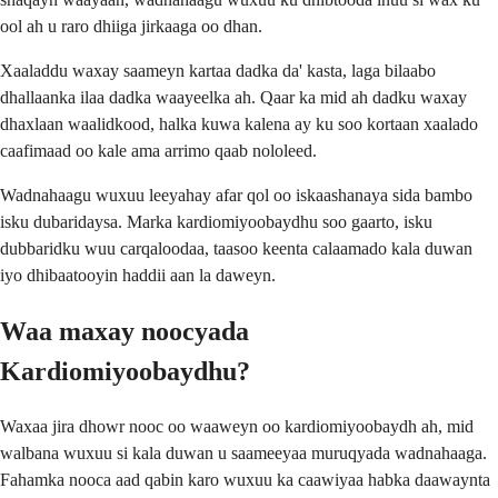
ool ah u raro dhiiga jirkaaga oo dhan.
Xaaladdu waxay saameyn kartaa dadka da' kasta, laga bilaabo
dhallaanka ilaa dadka waayeelka ah. Qaar ka mid ah dadku waxay
dhaxlaan waalidkood, halka kuwa kalena ay ku soo kortaan xaalado
caafimaad oo kale ama arrimo qaab nololeed.
Wadnahaagu wuxuu leeyahay afar qol oo iskaashanaya sida bambo
isku dubaridaysa. Marka kardiomiyoobaydhu soo gaarto, isku
dubbaridku wuu carqaloodaa, taasoo keenta calaamado kala duwan
iyo dhibaatooyin haddii aan la daweyn.
Waa maxay noocyada
Kardiomiyoobaydhu?
Waxaa jira dhowr nooc oo waaweyn oo kardiomiyoobaydh ah, mid
walbana wuxuu si kala duwan u saameeyaa muruqyada wadnahaaga.
Fahamka nooca aad qabin karo wuxuu ka caawiyaa habka daawaynta