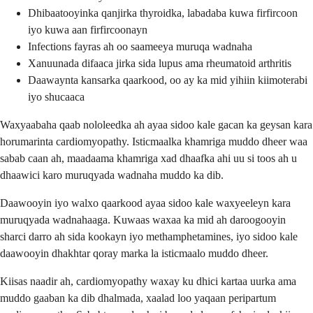
Dhibaatooyinka qanjirka thyroidka, labadaba kuwa firfircoon
iyo kuwa aan firfircoonayn
Infections fayras ah oo saameeya muruqa wadnaha
Xanuunada difaaca jirka sida lupus ama rheumatoid arthritis
Daawaynta kansarka qaarkood, oo ay ka mid yihiin kiimoterabi
iyo shucaaca
Waxyaabaha qaab nololeedka ah ayaa sidoo kale gacan ka geysan kara
horumarinta cardiomyopathy. Isticmaalka khamriga muddo dheer waa
sabab caan ah, maadaama khamriga xad dhaafka ahi uu si toos ah u
dhaawici karo muruqyada wadnaha muddo ka dib.
Daawooyin iyo walxo qaarkood ayaa sidoo kale waxyeeleyn kara
muruqyada wadnahaaga. Kuwaas waxaa ka mid ah daroogooyin
sharci darro ah sida kookayn iyo methamphetamines, iyo sidoo kale
daawooyin dhakhtar qoray marka la isticmaalo muddo dheer.
Kiisas naadir ah, cardiomyopathy waxay ku dhici kartaa uurka ama
muddo gaaban ka dib dhalmada, xaalad loo yaqaan peripartum