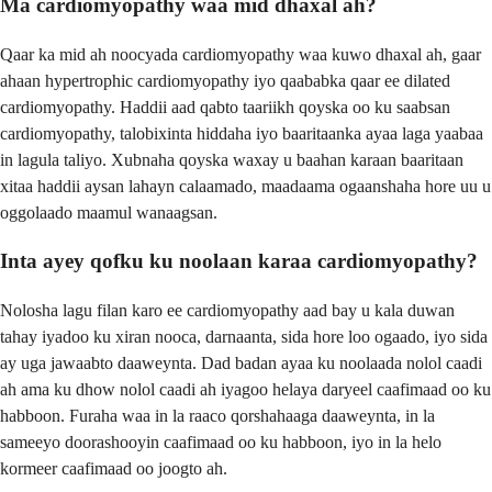
Ma cardiomyopathy waa mid dhaxal ah?
Qaar ka mid ah noocyada cardiomyopathy waa kuwo dhaxal ah, gaar
ahaan hypertrophic cardiomyopathy iyo qaababka qaar ee dilated
cardiomyopathy. Haddii aad qabto taariikh qoyska oo ku saabsan
cardiomyopathy, talobixinta hiddaha iyo baaritaanka ayaa laga yaabaa
in lagula taliyo. Xubnaha qoyska waxay u baahan karaan baaritaan
xitaa haddii aysan lahayn calaamado, maadaama ogaanshaha hore uu u
oggolaado maamul wanaagsan.
Inta ayey qofku ku noolaan karaa cardiomyopathy?
Nolosha lagu filan karo ee cardiomyopathy aad bay u kala duwan
tahay iyadoo ku xiran nooca, darnaanta, sida hore loo ogaado, iyo sida
ay uga jawaabto daaweynta. Dad badan ayaa ku noolaada nolol caadi
ah ama ku dhow nolol caadi ah iyagoo helaya daryeel caafimaad oo ku
habboon. Furaha waa in la raaco qorshahaaga daaweynta, in la
sameeyo doorashooyin caafimaad oo ku habboon, iyo in la helo
kormeer caafimaad oo joogto ah.