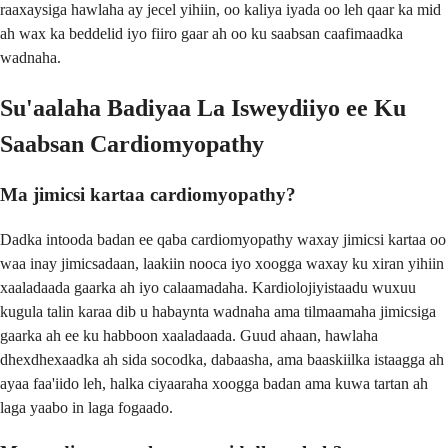
raaxaysiga hawlaha ay jecel yihiin, oo kaliya iyada oo leh qaar ka mid
ah wax ka beddelid iyo fiiro gaar ah oo ku saabsan caafimaadka
wadnaha.
Su'aalaha Badiyaa La Isweydiiyo ee Ku
Saabsan Cardiomyopathy
Ma jimicsi kartaa cardiomyopathy?
Dadka intooda badan ee qaba cardiomyopathy waxay jimicsi kartaa oo
waa inay jimicsadaan, laakiin nooca iyo xoogga waxay ku xiran yihiin
xaaladaada gaarka ah iyo calaamadaha. Kardiolojiyistaadu wuxuu
kugula talin karaa dib u habaynta wadnaha ama tilmaamaha jimicsiga
gaarka ah ee ku habboon xaaladaada. Guud ahaan, hawlaha
dhexdhexaadka ah sida socodka, dabaasha, ama baaskiilka istaagga ah
ayaa faa'iido leh, halka ciyaaraha xoogga badan ama kuwa tartan ah
laga yaabo in laga fogaado.