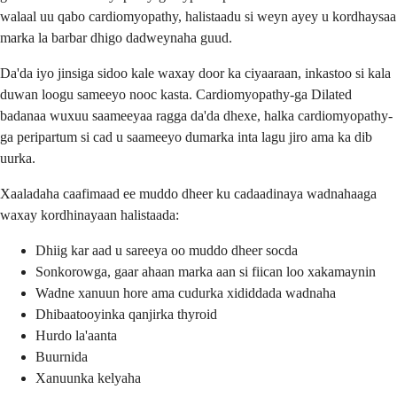
walaal uu qabo cardiomyopathy, halistaadu si weyn ayey u kordhaysaa
marka la barbar dhigo dadweynaha guud.
Da'da iyo jinsiga sidoo kale waxay door ka ciyaaraan, inkastoo si kala
duwan loogu sameeyo nooc kasta. Cardiomyopathy-ga Dilated
badanaa wuxuu saameeyaa ragga da'da dhexe, halka cardiomyopathy-
ga peripartum si cad u saameeyo dumarka inta lagu jiro ama ka dib
uurka.
Xaaladaha caafimaad ee muddo dheer ku cadaadinaya wadnahaaga
waxay kordhinayaan halistaada:
Dhiig kar aad u sareeya oo muddo dheer socda
Sonkorowga, gaar ahaan marka aan si fiican loo xakamaynin
Wadne xanuun hore ama cudurka xididdada wadnaha
Dhibaatooyinka qanjirka thyroid
Hurdo la'aanta
Buurnida
Xanuunka kelyaha