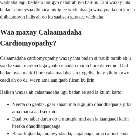
wadnaha lagu beddelo unugyo nabar ah iyo baruur. Tani waxay inta
badan saameysaa dhinaca midig ee wadnahaaga waxayna keeni kartaa
dhibaatooyin halis ah oo ku saabsan garaaca wadnaha.
Waa maxay Calaamadaha
Cardiomyopathy?
Calaamadaha cardiomyopathy waxay inta badan si tartiib tartiib ah u
soo baxaan, markaa laga yaabo inaadan marka hore dareemin. Dad
badan ayaa markii hore calaamadahaas u tixgeliya inay yihiin kuwo
caadi ah oo da' weyn ama aan qaab fiican ku jirin.
Halkan waxaa ah calaamadaha ugu badan ee aad la kulmi karto:
Neefta oo gaabta, gaar ahaan inta lagu jiro dhaqdhaqaaqa jirka
ama marka aad seexato
Daal iyo tabar daran oo u muuqda mid aan la jaanqaadi karin
heerka dhaqdhaqaaqaaga
Barar lugtaada, anqawyadaada, cagahaaga, ama calooshaada