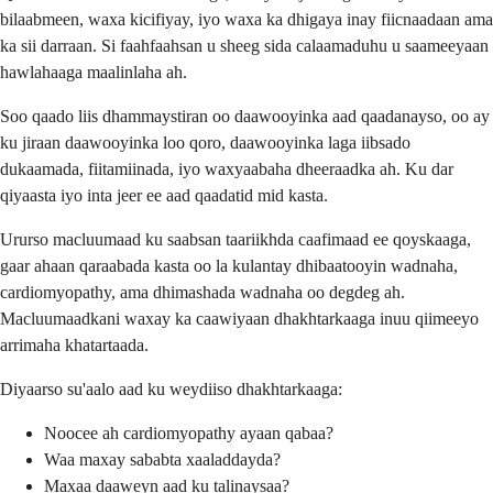
bilaabmeen, waxa kicifiyay, iyo waxa ka dhigaya inay fiicnaadaan ama
ka sii darraan. Si faahfaahsan u sheeg sida calaamaduhu u saameeyaan
hawlahaaga maalinlaha ah.
Soo qaado liis dhammaystiran oo daawooyinka aad qaadanayso, oo ay
ku jiraan daawooyinka loo qoro, daawooyinka laga iibsado
dukaamada, fiitamiinada, iyo waxyaabaha dheeraadka ah. Ku dar
qiyaasta iyo inta jeer ee aad qaadatid mid kasta.
Ururso macluumaad ku saabsan taariikhda caafimaad ee qoyskaaga,
gaar ahaan qaraabada kasta oo la kulantay dhibaatooyin wadnaha,
cardiomyopathy, ama dhimashada wadnaha oo degdeg ah.
Macluumaadkani waxay ka caawiyaan dhakhtarkaaga inuu qiimeeyo
arrimaha khatartaada.
Diyaarso su'aalo aad ku weydiiso dhakhtarkaaga:
Noocee ah cardiomyopathy ayaan qabaa?
Waa maxay sababta xaaladdayda?
Maxaa daaweyn aad ku talinaysaa?