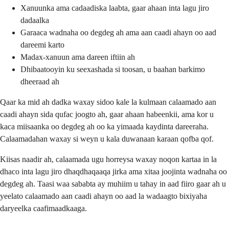
Xanuunka ama cadaadiska laabta, gaar ahaan inta lagu jiro
dadaalka
Garaaca wadnaha oo degdeg ah ama aan caadi ahayn oo aad
dareemi karto
Madax-xanuun ama dareen iftiin ah
Dhibaatooyin ku seexashada si toosan, u baahan barkimo
dheeraad ah
Qaar ka mid ah dadka waxay sidoo kale la kulmaan calaamado aan
caadi ahayn sida qufac joogto ah, gaar ahaan habeenkii, ama kor u
kaca miisaanka oo degdeg ah oo ka yimaada kaydinta dareeraha.
Calaamadahan waxay si weyn u kala duwanaan karaan qofba qof.
Kiisas naadir ah, calaamada ugu horreysa waxay noqon kartaa in la
dhaco inta lagu jiro dhaqdhaqaaqa jirka ama xitaa joojinta wadnaha oo
degdeg ah. Taasi waa sababta ay muhiim u tahay in aad fiiro gaar ah u
yeelato calaamado aan caadi ahayn oo aad la wadaagto bixiyaha
daryeelka caafimaadkaaga.