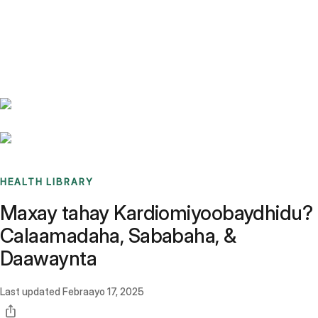
Benchmarks
Stories
FAQ
Sign up / Log in
HEALTH LIBRARY
Maxay tahay Kardiomiyoobaydhidu?
Calaamadaha, Sababaha, &
Daawaynta
Last updated
Febraayo 17, 2025