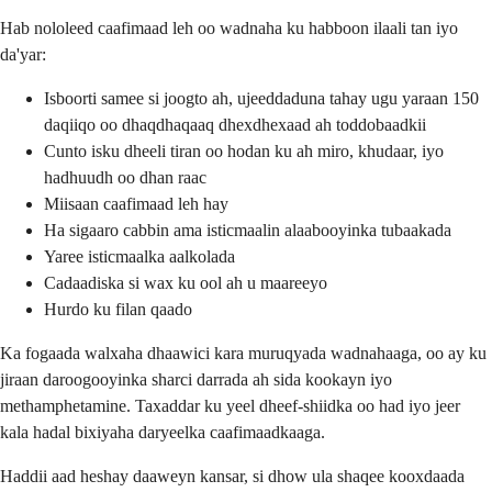
Hab nololeed caafimaad leh oo wadnaha ku habboon ilaali tan iyo
da'yar:
Isboorti samee si joogto ah, ujeeddaduna tahay ugu yaraan 150
daqiiqo oo dhaqdhaqaaq dhexdhexaad ah toddobaadkii
Cunto isku dheeli tiran oo hodan ku ah miro, khudaar, iyo
hadhuudh oo dhan raac
Miisaan caafimaad leh hay
Ha sigaaro cabbin ama isticmaalin alaabooyinka tubaakada
Yaree isticmaalka aalkolada
Cadaadiska si wax ku ool ah u maareeyo
Hurdo ku filan qaado
Ka fogaada walxaha dhaawici kara muruqyada wadnahaaga, oo ay ku
jiraan daroogooyinka sharci darrada ah sida kookayn iyo
methamphetamine. Taxaddar ku yeel dheef-shiidka oo had iyo jeer
kala hadal bixiyaha daryeelka caafimaadkaaga.
Haddii aad heshay daaweyn kansar, si dhow ula shaqee kooxdaada