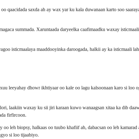
 oo qaacidada saxda ah ay wax yar ku kala duwanaan karto soo saaray
n magaca summada. Xaruntaada daryeelka caafimaadku waxay isticmaal
yagoo isticmaalaya maaddooyinka daroogada, halkii ay ka isticmaali l
uxuu leeyahay dhowr ikhtiyaar oo kale oo lagu kalsoonaan karo si loo
ri, laakiin waxay ku sii jiri karaan kuwo wanaagsan xitaa ka dib daa
a firfircoon.
oo leh biopsy, halkaas oo tuubo khafiif ah, dabacsan oo leh kamarad 
o si loo tijaabiyo.