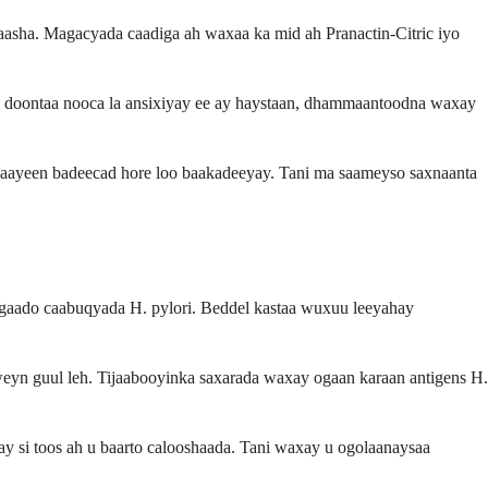
aasha. Magacyada caadiga ah waxaa ka mid ah Pranactin-Citric iyo
i doontaa nooca la ansixiyay ee ay haystaan, dhammaantoodna waxay
ahaayeen badeecad hore loo baakadeeyay. Tani ma saameyso saxnaanta
 ogaado caabuqyada H. pylori. Beddel kastaa wuxuu leeyahay
weyn guul leh. Tijaabooyinka saxarada waxay ogaan karaan antigens H.
ay si toos ah u baarto calooshaada. Tani waxay u ogolaanaysaa