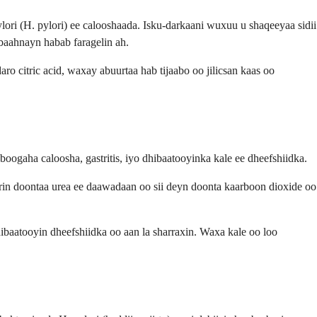
lori (H. pylori) ee calooshaada. Isku-darkaani wuxuu u shaqeeyaa sidii
 baahnayn habab faragelin ah.
 citric acid, waxay abuurtaa hab tijaabo oo jilicsan kaas oo
oogaha caloosha, gastritis, iyo dhibaatooyinka kale ee dheefshiidka.
rin doontaa urea ee daawadaan oo sii deyn doonta kaarboon dioxide oo
baatooyin dheefshiidka oo aan la sharraxin. Waxa kale oo loo