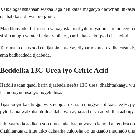
Xalka ogaanshahaan waxaa laga heli karaa magacyo dhowr ah, inkasta
qaabab kala duwan oo guud.
Maaddooyinka firfircooni waxay isku mid yihiin iyadoo aan loo eegi
si siman ugu waxtar badan yihiin ogaanshaha caabuqyada H. pylori.
Xarumaha qaarkood ee tijaabinta waxay diyaarin karaan xalka cusub i
ama badbaadada tijaabada.
Beddelka 13C-Urea iyo Citric Acid
Haddii aadan qaadi karin tijaabada neefta 13C-urea, dhakhtarkaagu w
faa'iidooyinkiisa iyo tixgelintiisa.
Tijaabooyinka dhiigga waxay ogaan karaan unugyada difaaca ee H. pylo
pylori ama walxaha hidde-sidaha waxayna aad u saxan yihiin caabuqyad
Ikhtiyaarrada aadka u soo duulaanka badan waxaa ka mid ah endoscopy 
dhakhtarkaaga inuu arko dahaarka caloosha oo uu qaado muunado unugy