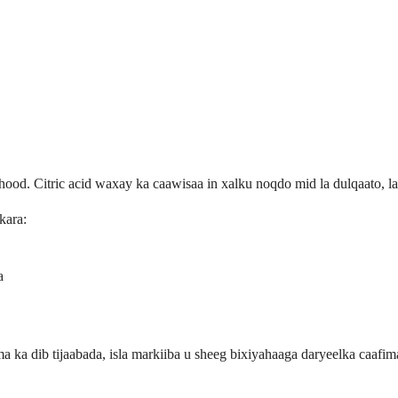
d. Citric acid waxay ka caawisaa in xalku noqdo mid la dulqaato, laa
kara:
a
ma ka dib tijaabada, isla markiiba u sheeg bixiyahaaga daryeelka caaf