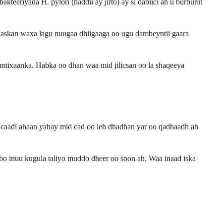
eeriyada H. pylori (haddii ay jirto) ay si dabiici ah u burburin
Gaaskan waxa lagu nuugaa dhiigaaga oo ugu dambeyntii gaara
 imtixaanka. Habka oo dhan waa mid jilicsan oo la shaqeeya
 caadi ahaan yahay mid cad oo leh dhadhan yar oo qadhaadh ah
bo inuu kugula taliyo muddo dheer oo soon ah. Waa inaad iska