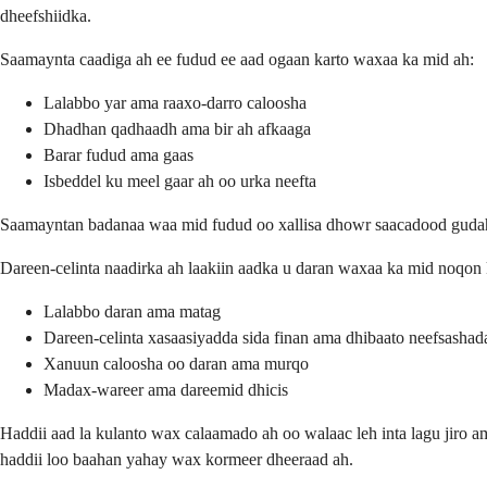
dheefshiidka.
Saamaynta caadiga ah ee fudud ee aad ogaan karto waxaa ka mid ah:
Lalabbo yar ama raaxo-darro caloosha
Dhadhan qadhaadh ama bir ah afkaaga
Barar fudud ama gaas
Isbeddel ku meel gaar ah oo urka neefta
Saamayntan badanaa waa mid fudud oo xallisa dhowr saacadood gudahoo
Dareen-celinta naadirka ah laakiin aadka u daran waxaa ka mid noqon 
Lalabbo daran ama matag
Dareen-celinta xasaasiyadda sida finan ama dhibaato neefsashad
Xanuun caloosha oo daran ama murqo
Madax-wareer ama dareemid dhicis
Haddii aad la kulanto wax calaamado ah oo walaac leh inta lagu jiro a
haddii loo baahan yahay wax kormeer dheeraad ah.