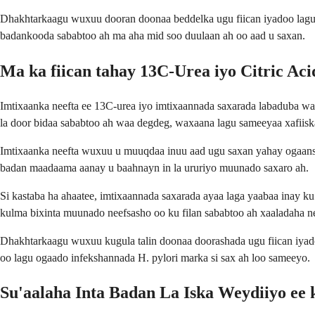
Dhakhtarkaagu wuxuu dooran doonaa beddelka ugu fiican iyadoo lagu s
badankooda sababtoo ah ma aha mid soo duulaan ah oo aad u saxan.
Ma ka fiican tahay 13C-Urea iyo Citric Ac
Imtixaanka neefta ee 13C-urea iyo imtixaannada saxarada labaduba waa
la door bidaa sababtoo ah waa degdeg, waxaana lagu sameeyaa xafiisk
Imtixaanka neefta wuxuu u muuqdaa inuu aad ugu saxan yahay ogaansh
badan maadaama aanay u baahnayn in la ururiyo muunado saxaro ah.
Si kastaba ha ahaatee, imtixaannada saxarada ayaa laga yaabaa inay ku 
kulma bixinta muunado neefsasho oo ku filan sababtoo ah xaaladaha n
Dhakhtarkaagu wuxuu kugula talin doonaa doorashada ugu fiican iyad
oo lagu ogaado infekshannada H. pylori marka si sax ah loo sameeyo.
Su'aalaha Inta Badan La Iska Weydiiyo ee 