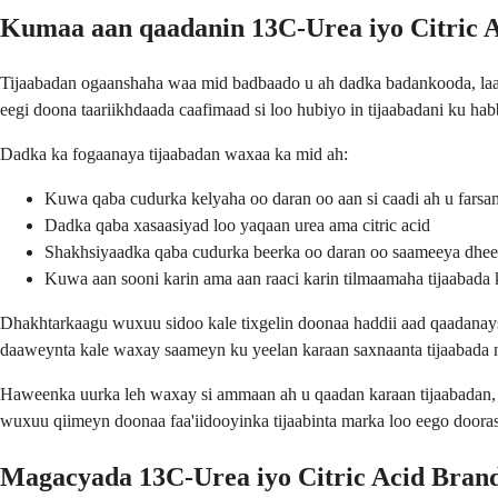
Kumaa aan qaadanin 13C-Urea iyo Citric 
Tijaabadan ogaanshaha waa mid badbaado u ah dadka badankooda, laak
eegi doona taariikhdaada caafimaad si loo hubiyo in tijaabadani ku ha
Dadka ka fogaanaya tijaabadan waxaa ka mid ah:
Kuwa qaba cudurka kelyaha oo daran oo aan si caadi ah u farsa
Dadka qaba xasaasiyad loo yaqaan urea ama citric acid
Shakhsiyaadka qaba cudurka beerka oo daran oo saameeya dheef
Kuwa aan sooni karin ama aan raaci karin tilmaamaha tijaabada 
Dhakhtarkaagu wuxuu sidoo kale tixgelin doonaa haddii aad qaadanays
daaweynta kale waxay saameyn ku yeelan karaan saxnaanta tijaabada n
Haweenka uurka leh waxay si ammaan ah u qaadan karaan tijaabadan, 
wuxuu qiimeyn doonaa faa'iidooyinka tijaabinta marka loo eego doorash
Magacyada 13C-Urea iyo Citric Acid Bran