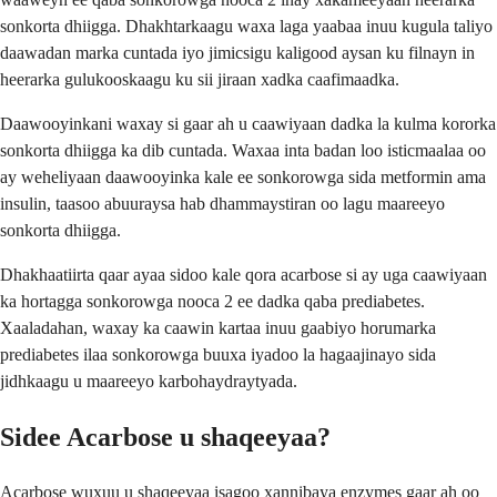
sonkorta dhiigga. Dhakhtarkaagu waxa laga yaabaa inuu kugula taliyo
daawadan marka cuntada iyo jimicsigu kaligood aysan ku filnayn in
heerarka gulukooskaagu ku sii jiraan xadka caafimaadka.
Daawooyinkani waxay si gaar ah u caawiyaan dadka la kulma kororka
sonkorta dhiigga ka dib cuntada. Waxaa inta badan loo isticmaalaa oo
ay weheliyaan daawooyinka kale ee sonkorowga sida metformin ama
insulin, taasoo abuuraysa hab dhammaystiran oo lagu maareeyo
sonkorta dhiigga.
Dhakhaatiirta qaar ayaa sidoo kale qora acarbose si ay uga caawiyaan
ka hortagga sonkorowga nooca 2 ee dadka qaba prediabetes.
Xaaladahan, waxay ka caawin kartaa inuu gaabiyo horumarka
prediabetes ilaa sonkorowga buuxa iyadoo la hagaajinayo sida
jidhkaagu u maareeyo karbohaydraytyada.
Sidee Acarbose u shaqeeyaa?
Acarbose wuxuu u shaqeeyaa isagoo xannibaya enzymes gaar ah oo