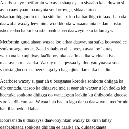
Acarbose iyo metformin waxay u shaqeeyaan siyaabo kala duwan si
ay u caawiyaan maaraynta sonkorowga, sidaa darteed
isbarbardhiggoodu maaha sidii tufaax loo barbardhigo tufaax. Labada
daawoba waxay leeyihiin awooddooda waxaana inta badan la isku
isticmaalaa halkii loo isticmaali lahaa daaweyn isku tartamaya.
Metformin guud ahaan waxaa loo arkaa daawaynta safka koowaad ee
sonkorowga nooca 2-aad sababtoo ah si weyn ayaa loo bartay
waxaana la xaqiijiyay faa'iidooyinka caafimaadka wadnaha iyo
maaraynta miisaanka. Waxay u shaqeysaa iyadoo yaraynaysa soo
saarista glucose ee beerkaaga iyo hagaajinta dareenka insulin.
Acarbose waxay si gaar ah u beegsataa kororka sonkorta dhiigga ka
dib cuntada, taasoo ka dhigaysa mid si gaar ah waxtar u leh dadka leh
heerarka sonkorta dhiigga oo wanaagsan laakiin ku dhibtooda glucose
sare ka dib cunista. Waxaa inta badan lagu daraa daawaynta metformin
halkii la beddeli lahaa.
Doorashada u dhaxaysa daawooyinkan waxay ku xiran tahay
qaababkaaga sonkorta dhiigga ee gaarka ah, dulqaadkaaga