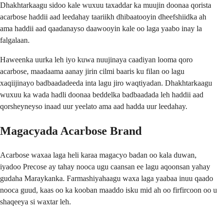
Dhakhtarkaagu sidoo kale wuxuu taxaddar ka muujin doonaa qorista
acarbose haddii aad leedahay taariikh dhibaatooyin dheefshiidka ah
ama haddii aad qaadanayso daawooyin kale oo laga yaabo inay la
falgalaan.
Haweenka uurka leh iyo kuwa nuujinaya caadiyan looma qoro
acarbose, maadaama aanay jirin cilmi baaris ku filan oo lagu
xaqiijinayo badbaadadeeda inta lagu jiro waqtiyadan. Dhakhtarkaagu
wuxuu ka wada hadli doonaa beddelka badbaadada leh haddii aad
qorsheyneyso inaad uur yeelato ama aad hadda uur leedahay.
Magacyada Acarbose Brand
Acarbose waxaa laga heli karaa magacyo badan oo kala duwan,
iyadoo Precose ay tahay nooca ugu caansan ee lagu aqoonsan yahay
gudaha Maraykanka. Farmashiyahaagu waxa laga yaabaa inuu qaado
nooca guud, kaas oo ka kooban maaddo isku mid ah oo firfircoon oo u
shaqeeya si waxtar leh.