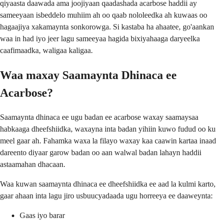
qiyaasta daawada ama joojiyaan qaadashada acarbose haddii ay
sameeyaan isbeddelo muhiim ah oo qaab nololeedka ah kuwaas oo
hagaajiya xakamaynta sonkorowga. Si kastaba ha ahaatee, go'aankan
waa in had iyo jeer lagu sameeyaa hagida bixiyahaaga daryeelka
caafimaadka, waligaa kaligaa.
Waa maxay Saamaynta Dhinaca ee
Acarbose?
Saamaynta dhinaca ee ugu badan ee acarbose waxay saamaysaa
habkaaga dheefshiidka, waxayna inta badan yihiin kuwo fudud oo ku
meel gaar ah. Fahamka waxa la filayo waxay kaa caawin kartaa inaad
dareento diyaar garow badan oo aan walwal badan lahayn haddii
astaamahan dhacaan.
Waa kuwan saamaynta dhinaca ee dheefshiidka ee aad la kulmi karto,
gaar ahaan inta lagu jiro usbuucyadaada ugu horreeya ee daaweynta:
Gaas iyo barar