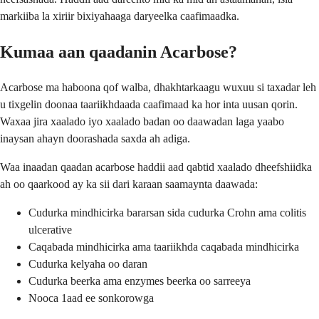
markiiba la xiriir bixiyahaaga daryeelka caafimaadka.
Kumaa aan qaadanin Acarbose?
Acarbose ma haboona qof walba, dhakhtarkaagu wuxuu si taxadar leh
u tixgelin doonaa taariikhdaada caafimaad ka hor inta uusan qorin.
Waxaa jira xaalado iyo xaalado badan oo daawadan laga yaabo
inaysan ahayn doorashada saxda ah adiga.
Waa inaadan qaadan acarbose haddii aad qabtid xaalado dheefshiidka
ah oo qaarkood ay ka sii dari karaan saamaynta daawada:
Cudurka mindhicirka bararsan sida cudurka Crohn ama colitis
ulcerative
Caqabada mindhicirka ama taariikhda caqabada mindhicirka
Cudurka kelyaha oo daran
Cudurka beerka ama enzymes beerka oo sarreeya
Nooca 1aad ee sonkorowga