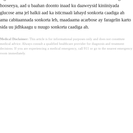
hooseeya, aad u baahan doonto inaad ku daaweysid kiniiniyada
glucose ama jel halkii aad ka isticmaali lahayd sonkorta caadiga ah
ama cabitaannada sonkorta leh, maadaama acarbose ay faragelin karto
sida uu jidhkaagu u nuugo sonkorta caadiga ah.
Medical Disclaimer:
This article is for informational purposes only and does not constitute
medical advice. Always consult a qualified healthcare provider for diagnosis and treatment
decisions. If you are experiencing a medical emergency, call 911 or go to the nearest emergency
room immediately.