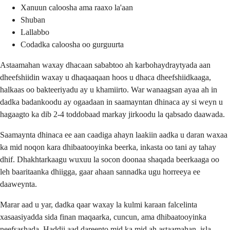
Xanuun caloosha ama raaxo la'aan
Shuban
Lallabbo
Codadka caloosha oo gurguurta
Astaamahan waxay dhacaan sababtoo ah karbohaydraytyada aan
dheefshiidin waxay u dhaqaaqaan hoos u dhaca dheefshiidkaaga,
halkaas oo bakteeriyadu ay u khamiirto. War wanaagsan ayaa ah in
dadka badankoodu ay ogaadaan in saamayntan dhinaca ay si weyn u
hagaagto ka dib 2-4 toddobaad markay jirkoodu la qabsado daawada.
Saamaynta dhinaca ee aan caadiga ahayn laakiin aadka u daran waxaa
ka mid noqon kara dhibaatooyinka beerka, inkasta oo tani ay tahay
dhif. Dhakhtarkaagu wuxuu la socon doonaa shaqada beerkaaga oo
leh baaritaanka dhiigga, gaar ahaan sannadka ugu horreeya ee
daaweynta.
Marar aad u yar, dadka qaar waxay la kulmi karaan falcelinta
xasaasiyadda sida finan maqaarka, cuncun, ama dhibaatooyinka
neefsashada. Haddii aad dareento mid ka mid ah astaamahan, isla