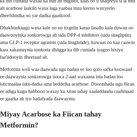
ka dib cuntada waxaa ka mid ah miglitol, kaas oo u shaqeeya si la mid
ah acarbose laakiin waxa laga yaabaa inuu keeno waxyeelo
dheefshiidka oo yar dadka qaarkood.
Dhakhtarkaagu waxa kale oo uu tixgelin karaa fasallo kala duwan oo
daawooyinka sonkorowga ah sida DPP-4 inhibitors (sida sitagliptin)
ama GLP-1 receptor agonists (sida liraglutide), kuwaas oo kaa caawin
kara xakamaynta sonkorta dhiigga ka dib cuntada iyagoo bixiya
faa'iidooyin dheeraad ah.
Metformin weli waa daawada ugu badan ee loo qoro safka koowaad
ee daawaynta sonkorowga nooca 2-aad waxaana inta badan loo
isticmaalaa isku-darka ama beddelka acarbose. Doorashada ugu fiican
ee adiga kugu habboon waxay ku xiran tahay xaaladdaada caafimaad
ee gaarka ah iyo hadafyada daawaynta.
Miyay Acarbose ka Fiican tahay
Metformin?