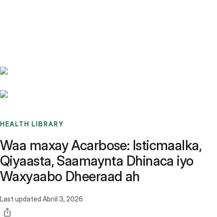
Benchmarks
Stories
FAQ
Sign up / Log in
HEALTH LIBRARY
Waa maxay Acarbose: Isticmaalka,
Qiyaasta, Saamaynta Dhinaca iyo
Waxyaabo Dheeraad ah
Last updated
Abriil 3, 2026