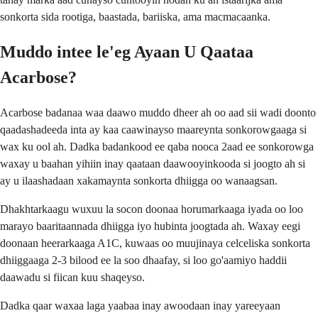
sonkorta sida rootiga, baastada, bariiska, ama macmacaanka.
Muddo intee le'eg Ayaan U Qaataa
Acarbose?
Acarbose badanaa waa daawo muddo dheer ah oo aad sii wadi doonto
qaadashadeeda inta ay kaa caawinayso maareynta sonkorowgaaga si
wax ku ool ah. Dadka badankood ee qaba nooca 2aad ee sonkorowga
waxay u baahan yihiin inay qaataan daawooyinkooda si joogto ah si
ay u ilaashadaan xakamaynta sonkorta dhiigga oo wanaagsan.
Dhakhtarkaagu wuxuu la socon doonaa horumarkaaga iyada oo loo
marayo baaritaannada dhiigga iyo hubinta joogtada ah. Waxay eegi
doonaan heerarkaaga A1C, kuwaas oo muujinaya celceliska sonkorta
dhiiggaaga 2-3 bilood ee la soo dhaafay, si loo go'aamiyo haddii
daawadu si fiican kuu shaqeyso.
Dadka qaar waxaa laga yaabaa inay awoodaan inay yareeyaan