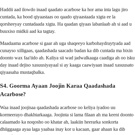
Haddii aad ilowdo inaad qaadato acarbose ka hor ama inta lagu jiro
cuntada, ka bood qiyaastaas oo qaado qiyaastaada xigta ee la
qorsheeyay cuntadaada xigta. Ha qaadan qiyaas labanlaab ah si aad u
buuxiso midkii aad ka tagtay.
Maadaama acarbose si gaar ah uga shaqeeyo karbohaydraytyada aad
cunayso xilligaas, qaadashada saacado badan ka dib cuntada ma bixin
doonto wax faa'iido ah. Kaliya sii wad jadwalkaaga caadiga ah oo isku
day inaad dejiso xasuusiyayaal si ay kaaga caawiyaan inaad xasuusato
qiyaasaha mustaqbalka.
S4. Goorma Ayaan Joojin Karaa Qaadashada
Acarbose?
Waa inaad joojisaa qaadashada acarbose oo keliya iyadoo uu
kormeerayo dhakhtarkaaga. Joojinta si lama filaan ah ma keeni doonto
calaamado ka noqosho oo khatar ah, laakiin heerarka sonkorta
dhiiggaaga ayaa laga yaabaa inay kor u kacaan, gaar ahaan ka dib