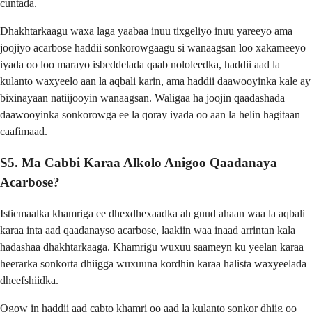
cuntada.
Dhakhtarkaagu waxa laga yaabaa inuu tixgeliyo inuu yareeyo ama
joojiyo acarbose haddii sonkorowgaagu si wanaagsan loo xakameeyo
iyada oo loo marayo isbeddelada qaab nololeedka, haddii aad la
kulanto waxyeelo aan la aqbali karin, ama haddii daawooyinka kale ay
bixinayaan natiijooyin wanaagsan. Waligaa ha joojin qaadashada
daawooyinka sonkorowga ee la qoray iyada oo aan la helin hagitaan
caafimaad.
S5. Ma Cabbi Karaa Alkolo Anigoo Qaadanaya
Acarbose?
Isticmaalka khamriga ee dhexdhexaadka ah guud ahaan waa la aqbali
karaa inta aad qaadanayso acarbose, laakiin waa inaad arrintan kala
hadashaa dhakhtarkaaga. Khamrigu wuxuu saameyn ku yeelan karaa
heerarka sonkorta dhiigga wuxuuna kordhin karaa halista waxyeelada
dheefshiidka.
Ogow in haddii aad cabto khamri oo aad la kulanto sonkor dhiig oo