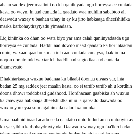
ahaan saddex jeer maalintii oo leh qaniinyada ugu horreysa ee cuntada
kasta oo weyn. In aad cuntada la qaadato waa muhiim sababtoo ah
daawadu waxay u baahan tahay in ay ku jirto habkaaga dheefshiidka
marka karbohaydraytyadu yimaadaan.
Liq kiniinka oo dhan oo wata biyo yar ama calali qaniinyadaada ugu
horreysa ee cuntada. Haddii aad ilowdo inaad qaadato ka hor intaadan
cunin, waxaad qaadan kartaa inta aad cuntada cunayso, laakiin ma
noqon doonto mid waxtar leh haddii aad sugto ilaa aad cuntada
dhameysato.
Dhakhtarkaagu wuxuu badanaa ku bilaabi doonaa qiyaas yar, inta
badan 25 mg saddex jeer maalin kasta, oo si tartiib tartiib ah u kordhin
doona dhowr toddobaad gudahood. Hordhacaan gaabiska ah wuxuu
ka caawiyaa habkaaga dheefshiidka inuu la qabsado daawada oo
wuxuu yareeyaa suurtagalnimada calool xanuunka.
Uma baahnid inaad acarbose la qaadato cunto fudud ama cuntooyin ay
ku yar yihiin karbohaydraytyada. Daawadu waxay ugu faa'iido badan
tahay marka aad cunayso cuntooyin hodan ku ah istaarijka ama