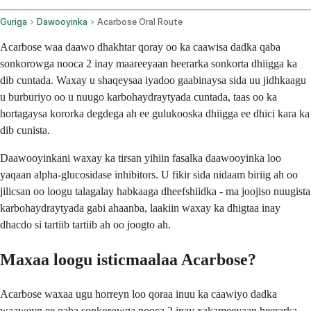
Guriga
Dawooyinka
Acarbose Oral Route
Acarbose waa daawo dhakhtar qoray oo ka caawisa dadka qaba
sonkorowga nooca 2 inay maareeyaan heerarka sonkorta dhiigga ka
dib cuntada. Waxay u shaqeysaa iyadoo gaabinaysa sida uu jidhkaagu
u burburiyo oo u nuugo karbohaydraytyada cuntada, taas oo ka
hortagaysa kororka degdega ah ee gulukooska dhiigga ee dhici kara ka
dib cunista.
Daawooyinkani waxay ka tirsan yihiin fasalka daawooyinka loo
yaqaan alpha-glucosidase inhibitors. U fikir sida nidaam biriig ah oo
jilicsan oo loogu talagalay habkaaga dheefshiidka - ma joojiso nuugista
karbohaydraytyada gabi ahaanba, laakiin waxay ka dhigtaa inay
dhacdo si tartiib tartiib ah oo joogto ah.
Maxaa loogu isticmaalaa Acarbose?
Acarbose waxaa ugu horreyn loo qoraa inuu ka caawiyo dadka
waaweyn ee qaba sonkorowga nooca 2 inay xakameeyaan heerarka