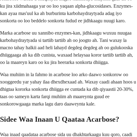
ku jira xiidmahaaga yar oo loo yaqaan alpha-glucosidases. Enzymes-
kan ayaa mas'uul ka ah burburinta karbohaydraytyada adag iyo
sonkorta oo loo beddelo sonkorta fudud ee jidhkaagu nuugi karo.
Marka acarbose uu xannibo enzymes-kan, jidhkaagu wuxuu nuugaa
karbohaydraytyada si tartiib tartiib ah oo joogto ah. Tani waxay la
macno tahay halkii aad heli lahayd degdeg degdeg ah oo gulukooska
dhiiggaaga ah ka dib cunista, waxaad helaysaa koror tartiib tartiib ah,
oo la maareyn karo oo ku jira heerarka sonkorta dhiigga.
Waa muhiim in la fahmo in acarbose loo arko daawo sonkorow oo
xooggeedu yar yahay ilaa dhexdhexaad ah. Waxay caadi ahaan hoos u
dhigtaa kororka sonkorta dhiigga ee cuntada ka dib qiyaastii 20-30%,
taas oo sameyn karta farqi muhiim ah maareynta guud ee
sonkorowgaaga marka lagu daro daaweynta kale.
Sidee Waa Inaan U Qaataa Acarbose?
Waa inaad qaadataa acarbose sida uu dhakhtarkaagu kuu qoro, caadi