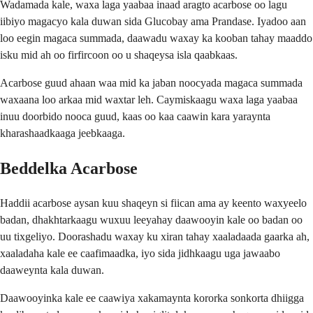
Wadamada kale, waxa laga yaabaa inaad aragto acarbose oo lagu
iibiyo magacyo kala duwan sida Glucobay ama Prandase. Iyadoo aan
loo eegin magaca summada, daawadu waxay ka kooban tahay maaddo
isku mid ah oo firfircoon oo u shaqeysa isla qaabkaas.
Acarbose guud ahaan waa mid ka jaban noocyada magaca summada
waxaana loo arkaa mid waxtar leh. Caymiskaagu waxa laga yaabaa
inuu doorbido nooca guud, kaas oo kaa caawin kara yaraynta
kharashaadkaaga jeebkaaga.
Beddelka Acarbose
Haddii acarbose aysan kuu shaqeyn si fiican ama ay keento waxyeelo
badan, dhakhtarkaagu wuxuu leeyahay daawooyin kale oo badan oo
uu tixgeliyo. Doorashadu waxay ku xiran tahay xaaladaada gaarka ah,
xaaladaha kale ee caafimaadka, iyo sida jidhkaagu uga jawaabo
daaweynta kala duwan.
Daawooyinka kale ee caawiya xakamaynta kororka sonkorta dhiigga