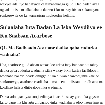
waxyeelada, iyo hadafyada caafimaadkaaga guud. Dad badan ayaa
ogaada in isticmaalka labada daawo isku mar ay bixiso xakamaynta
sonkorowga oo ka wanaagsan midkoodna keligiis.
Su'aalaha Inta Badan La Iska Weydiiyo ee
Ku Saabsan Acarbose
Q1. Ma Badbaado Acarbose dadka qaba cudurka
wadnaha?
Haa, acarbose guud ahaan waxaa loo arkaa inay badbaado u tahay
dadka qaba cudurka wadnaha xitaa waxay bixin kartaa faa'iidooyin
wadnaha iyo xididdada dhiigga. Si ka duwan daawooyinka kale ee
sonkorowga, acarbose caadi ahaan ma keento miisaan korodh ama ma
kordhiso halista dhibaatooyinka wadnaha.
Daraasado qaar ayaa soo jeedinaya in acarbose ay gacan ka geysan
karto yaraynta khatarta dhibaatooyinka wadnaha iyadoo hagaajinaysa