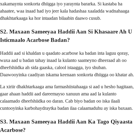
xakamaynta sonkorta dhiigga iyo yaraynta bararka. Si kastaba ha
ahaatee, waa inaad had iyo jeer kala hadashaa xaaladda wadnahaaga
dhakhtarkaaga ka hor intaadan bilaabin daawo cusub.
S2. Maxaan Sameeyaa Haddii Aan Si Khasaare Ah U
Isticmaalo Acarbose Badan?
Haddii aad si khaldan u qaadato acarbose ka badan inta laguu qoray,
waxa aad u badan tahay inaad la kulanto saameyno dheeraad ah oo
dheefshiidka ah sida gaaska, calool istaagga, iyo shuban.
Daawooyinka caadiyan iskama keenaan sonkorta dhiigga oo khatar ah.
La xiriir dhakhtarkaaga ama farmashiistahaaga si aad u hesho hagitaan,
gaar ahaan haddii aad dareemayso xanuun ama aad la kulanto
calaamado dheefshiidka oo daran. Cab biyo badan oo iska ilaali
cuntooyinka karbohaydraytka badan ilaa calaamaduhu ay iska baxaan.
S3. Maxaan Sameeyaa Haddii Aan Ka Tago Qiyaasta
Acarbose?