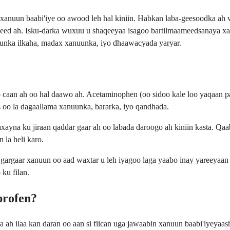
xanuun baabi'iye oo awood leh hal kiniin. Habkan laba-geesoodka ah 
geed ah. Isku-darka wuxuu u shaqeeyaa isagoo bartilmaameedsanaya x
nuunka ilkaha, madax xanuunka, iyo dhaawacyada yaryar.
 caan ah oo hal daawo ah. Acetaminophen (oo sidoo kale loo yaqaan 
oo la dagaallama xanuunka, bararka, iyo qandhada.
xayna ku jiraan qaddar gaar ah oo labada daroogo ah kiniin kasta. Q
 la heli karo.
an gargaar xanuun oo aad waxtar u leh iyagoo laga yaabo inay yareey
ku filan.
profen?
ilaa kan daran oo aan si fiican uga jawaabin xanuun baabi'iyeyaash