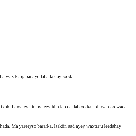
iba wax ka qabanayo labada qaybood.
s ah. U maleyn in ay leeyihiin laba qalab oo kala duwan oo wada
da. Ma yareeyso bararka, laakiin aad ayey waxtar u leedahay