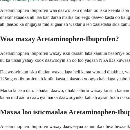
Acetaminophen-ibuprofen waa daawo isku dhafan oo isku keenta laba 
dhexdhexaadka ah ilaa kan daran marka loo eego daawo kasta oo kali
ah, taasoo ka dhigaysa mid si gaar ah waxtar u leh xaaladaha sida xa
Waa maxay Acetaminophen-Ibuprofen?
Acetaminophen-ibuprofen waxay isku daraan laba xanuun baabi'iye oo
uu ka tirsan yahay koox daawooyin ah oo loo yaqaan NSAIDs kuwaas 
Daawooyinkan isku dhafan waxaa laga heli karaa warqad dhakhtar, wa
125mg oo ibuprofen ah kiniin kasta, inkastoo xoogyo kale laga yaabo in
Marka la isku daro labadan daawo, dhakhaatiirtu waxay ku siin kara
karaa mid aad u caawiya marka daawooyinka kali ah aysan bixin raaxo 
Maxaa loo isticmaalaa Acetaminophen-Ibu
Acetaminophen-ibuprofen waxay daaweeyaa xanuunka dhexdhexaadka ah 