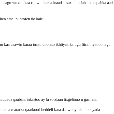
ahaagu wuxuu kaa caawin karaa inaad si sax ah u fahamto qaabka aad
hen ama ibuprofen ilo kale.
kaa caawin karaa inaad doorato ikhtiyaarka ugu fiican iyadoo lagu
dada gaaban, inkastoo ay la socdaan tixgelinno u gaar ah.
ara ama mararka qaarkood beddeli kara daawooyinka noocyada