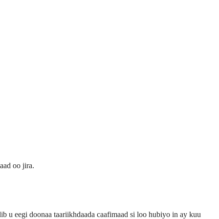
ad oo jira.
b u eegi doonaa taariikhdaada caafimaad si loo hubiyo in ay kuu