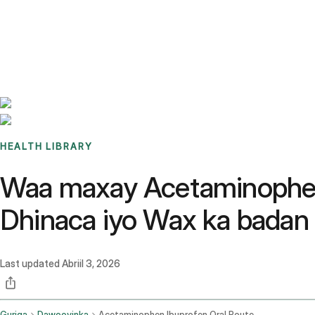
Benchmarks
Stories
FAQ
Sign up / Log in
HEALTH LIBRARY
Waa maxay Acetaminophen-
Dhinaca iyo Wax ka badan
Last updated
Abriil 3, 2026
Guriga
Dawooyinka
Acetaminophen Ibuprofen Oral Route