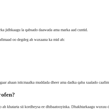
ka jidhkaagu la qabsado daawada ama marka aad cuntid.
aafimaad oo degdeg ah waxaana ka mid ah:
 gaar ahaan isticmaalka muddada dheer ama dadka qaba xaalado caafima
rofen?
o ah khatarta sii kordheysa ee dhibaatooyinka. Dhakhtarkaagu wuxuu di