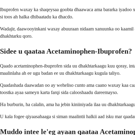
Ibuprofen waxay ka shaqeysaa goobta dhaawaca ama bararka iyadoo xa
si toos ah halka dhibaatadu ka dhacdo.
Wadajir, daawooyinkani waxay abuuraan nidaam xanuunka oo kaamil ah.
dhakhtarku qoro.
Sidee u qaataa Acetaminophen-Ibuprofen?
Qaado acetaminophen-ibuprofen sida uu dhakhtarkaagu kuu qoray, inta
maalinlaha ah ee ugu badan ee uu dhakhtarkaagu kugula taliyo.
Qaadashada daawadan oo ay weheliso cunto ama caano waxay kaa caawi
toostka ayaa sameyn karta farqi sida calooshaadu dareemayso.
Ha burburin, ha calalin, ama ha jebin kiniiniyada ilaa uu dhakhtarkaag
U kala fogee qiyaasahaaga si siman maalintii halkii aad isku mar qaa
Muddo intee le'eg ayaan qaataa Acetamino