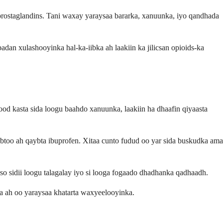
ostaglandins. Tani waxay yaraysaa bararka, xanuunka, iyo qandhada
n xulashooyinka hal-ka-iibka ah laakiin ka jilicsan opioids-ka
d kasta sida loogu baahdo xanuunka, laakiin ha dhaafin qiyaasta
too ah qaybta ibuprofen. Xitaa cunto fudud oo yar sida buskudka ama
yso sidii loogu talagalay iyo si looga fogaado dhadhanka qadhaadh.
da ah oo yaraysaa khatarta waxyeelooyinka.