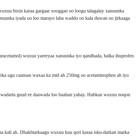
wuxuu bixin karaa gargaar xooggan oo loogu talagalay xanuunka
anuunka iyada oo loo marayo laba waddo oo kala duwan oo jirkaaga
paracetamol) wuxuu yareeyaa xanuunka iyo qandhada, halka ibuprofen
aabka ugu caansan waxaa ka mid ah 250mg oo acetaminophen ah iyo
aan wadarta guud ee daawada loo baahan yahay. Habkan wuxuu noqon
a kali ah. Dhakhtarkaagu wuxuu kuu qori karaa isku-darkan marka