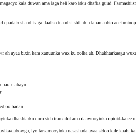
magacyo kala duwan ama laga heli karo isku-dhafka guud. Farmashiist
aadato si aad isaga ilaaliso inaad si shil ah u labanlaabto acetaminop
 ah ayaa bixin kara xanuunka wax ku oolka ah. Dhakhtarkaagu wuxuu 
 barar lahayn
r
eed oo badan
inka dhakhtarku qoro sida tramadol ama daawooyinka opioid-ka ee mud
aylka/qabowga, iyo farsamooyinka nasashada ayaa sidoo kale kaabi k