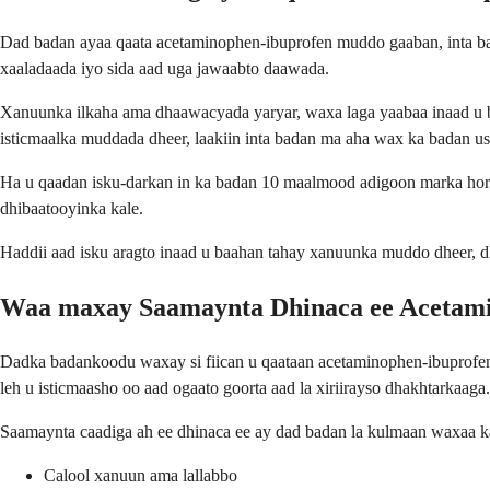
Dad badan ayaa qaata acetaminophen-ibuprofen muddo gaaban, inta b
xaaladaada iyo sida aad uga jawaabto daawada.
Xanuunka ilkaha ama dhaawacyada yaryar, waxa laga yaabaa inaad u b
isticmaalka muddada dheer, laakiin inta badan ma aha wax ka badan u
Ha u qaadan isku-darkan in ka badan 10 maalmood adigoon marka hore 
dhibaatooyinka kale.
Haddii aad isku aragto inaad u baahan tahay xanuunka muddo dheer, 
Waa maxay Saamaynta Dhinaca ee Acetam
Dadka badankoodu waxay si fiican u qaataan acetaminophen-ibuprofen
leh u isticmaasho oo aad ogaato goorta aad la xiriirayso dhakhtarkaaga.
Saamaynta caadiga ah ee dhinaca ee ay dad badan la kulmaan waxaa k
Calool xanuun ama lallabbo