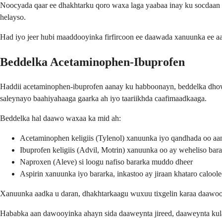
Noocyada qaar ee dhakhtarku qoro waxa laga yaabaa inay ku socdaan 
helayso.
Had iyo jeer hubi maaddooyinka firfircoon ee daawada xanuunka ee aad q
Beddelka Acetaminophen-Ibuprofen
Haddii acetaminophen-ibuprofen aanay ku habboonayn, beddelka dhowr
saleynayo baahiyahaaga gaarka ah iyo taariikhda caafimaadkaaga.
Beddelka hal daawo waxaa ka mid ah:
Acetaminophen keligiis (Tylenol) xanuunka iyo qandhada oo aan
Ibuprofen keligiis (Advil, Motrin) xanuunka oo ay weheliso bara
Naproxen (Aleve) si loogu nafiso bararka muddo dheer
Aspirin xanuunka iyo bararka, inkastoo ay jiraan khataro calool
Xanuunka aadka u daran, dhakhtarkaagu wuxuu tixgelin karaa daawooy
Hababka aan dawooyinka ahayn sida daaweynta jireed, daaweynta kul