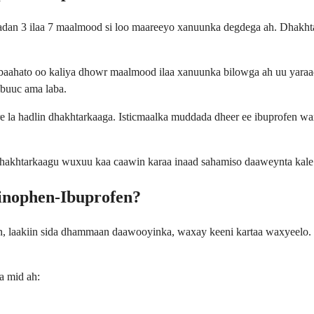
adan 3 ilaa 7 maalmood si loo maareeyo xanuunka degdega ah. Dhakht
aahato oo kaliya dhowr maalmood ilaa xanuunka bilowga ah uu yaraad
sbuuc ama laba.
la hadlin dhakhtarkaaga. Isticmaalka muddada dheer ee ibuprofen wax
dhakhtarkaagu wuxuu kaa caawin karaa inaad sahamiso daaweynta kale 
inophen-Ibuprofen?
, laakiin sida dhammaan daawooyinka, waxay keeni kartaa waxyeelo. 
a mid ah: