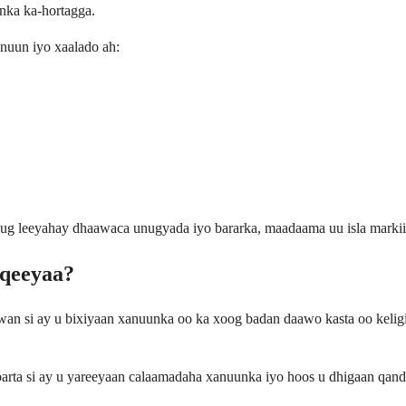
nka ka-hortagga.
nuun iyo xaalado ah:
lug leeyahay dhaawaca unugyada iyo bararka, maadaama uu isla marki
aqeeyaa?
n si ay u bixiyaan xanuunka oo ka xoog badan daawo kasta oo keligii
a si ay u yareeyaan calaamadaha xanuunka iyo hoos u dhigaan qandha