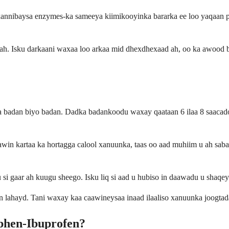
nnibaysa enzymes-ka sameeya kiimikooyinka bararka ee loo yaqaan pr
 Isku darkaani waxaa loo arkaa mid dhexdhexaad ah, oo ka awood bada
 badan biyo badan. Dadka badankoodu waxay qaataan 6 ilaa 8 saacadoo
n kartaa ka hortagga calool xanuunka, taas oo aad muhiim u ah sabab
u si gaar ah kuugu sheego. Isku liq si aad u hubiso in daawadu u shaqe
dan lahayd. Tani waxay kaa caawineysaa inaad ilaaliso xanuunka joogta
phen-Ibuprofen?