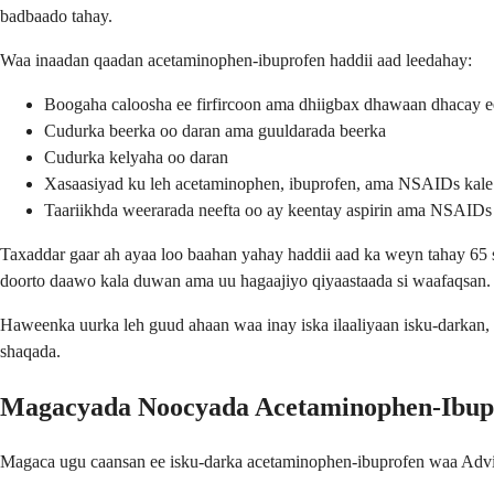
badbaado tahay.
Waa inaadan qaadan acetaminophen-ibuprofen haddii aad leedahay:
Boogaha caloosha ee firfircoon ama dhiigbax dhawaan dhacay e
Cudurka beerka oo daran ama guuldarada beerka
Cudurka kelyaha oo daran
Xasaasiyad ku leh acetaminophen, ibuprofen, ama NSAIDs kale
Taariikhda weerarada neefta oo ay keentay aspirin ama NSAIDs
Taxaddar gaar ah ayaa loo baahan yahay haddii aad ka weyn tahay 65 
doorto daawo kala duwan ama uu hagaajiyo qiyaastaada si waafaqsan.
Haweenka uurka leh guud ahaan waa inay iska ilaaliyaan isku-darkan,
shaqada.
Magacyada Noocyada Acetaminophen-Ibup
Magaca ugu caansan ee isku-darka acetaminophen-ibuprofen waa Advil