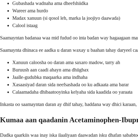
Gubashada wadnaha ama dheefshiidka
Wareer ama hurdo
Madax xanuun (si qosol leh, marka la joojiyo daawada)
Calool istaag
Saamayntan badanaa waa mid fudud oo inta badan way hagaagaan mar
Saamaynta dhinaca ee aadka u daran waxay u baahan tahay daryeel c
Xanuun caloosha oo daran ama saxaro madow, tarry ah
Buruush aan caadi ahayn ama dhiigbax
Jaalle-gudubka maqaarka ama indhaha
Xasaasiyad daran sida neefsashada oo ku adkaata ama barar
Calaamadaha dhibaatooyinka kelyaha sida kaadida oo yaraata
Inkasta oo saamayntan daran ay dhif tahay, haddana way dhici karaan,
Kumaa aan qaadanin Acetaminophen-Ibup
Dadka qaarkiis waa inay iska ilaaliyaan daawadan isku dhafan sababto