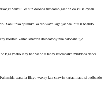
arkaagu wuxuu ku siin doonaa tilmaamo gaar ah oo ku saleysan
o. Xanuunka qalliinka ka dib waxa laga yaabaa inuu u baahdo
ay kordhin kartaa khatarta dhibaatooyinka caloosha iyo
ee laga yaabo inay badbaado u tahay isticmaalka muddada dheer.
Fahamida waxa la filayo waxay kaa caawin kartaa inaad si badbaado