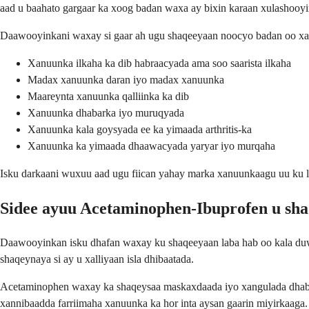
aad u baahato gargaar ka xoog badan waxa ay bixin karaan xulashooyi
Daawooyinkani waxay si gaar ah ugu shaqeeyaan noocyo badan oo xa
Xanuunka ilkaha ka dib habraacyada ama soo saarista ilkaha
Madax xanuunka daran iyo madax xanuunka
Maareynta xanuunka qalliinka ka dib
Xanuunka dhabarka iyo muruqyada
Xanuunka kala goysyada ee ka yimaada arthritis-ka
Xanuunka ka yimaada dhaawacyada yaryar iyo murqaha
Isku darkaani wuxuu aad ugu fiican yahay marka xanuunkaagu uu ku 
Sidee ayuu Acetaminophen-Ibuprofen u sh
Daawooyinkan isku dhafan waxay ku shaqeeyaan laba hab oo kala duwa
shaqeynaya si ay u xalliyaan isla dhibaatada.
Acetaminophen waxay ka shaqeysaa maskaxdaada iyo xangulada dhabart
xannibaadda farriimaha xanuunka ka hor inta aysan gaarin miyirkaaga.