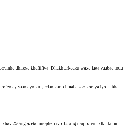
wooyinka dhiigga khafiifiya. Dhakhtarkaagu waxa laga yaabaa inuu
uprofen ay saameyn ku yeelan karto ilmaha soo koraya iyo habka
 tahay 250mg acetaminophen iyo 125mg ibuprofen halkii kiniin.