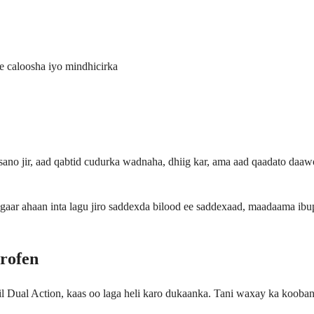
e caloosha iyo mindhicirka
sano jir, aad qabtid cudurka wadnaha, dhiig kar, ama aad qaadato daa
 gaar ahaan inta lagu jiro saddexda bilood ee saddexaad, maadaama ib
rofen
 Dual Action, kaas oo laga heli karo dukaanka. Tani waxay ka kooban