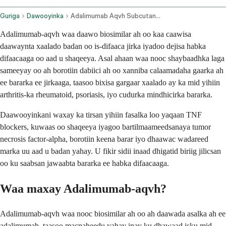
Guriga
Dawooyinka
Adalimumab Aqvh Subcutaneous Route
Adalimumab-aqvh waa daawo biosimilar ah oo kaa caawisa
daawaynta xaalado badan oo is-difaaca jirka iyadoo dejisa habka
difaacaaga oo aad u shaqeeya. Asal ahaan waa nooc shaybaadhka laga
sameeyay oo ah borotiin dabiici ah oo xanniba calaamadaha gaarka ah
ee bararka ee jirkaaga, taasoo bixisa gargaar xaalado ay ka mid yihiin
arthritis-ka rheumatoid, psoriasis, iyo cudurka mindhicirka bararka.
Daawooyinkani waxay ka tirsan yihiin fasalka loo yaqaan TNF
blockers, kuwaas oo shaqeeya iyagoo bartilmaameedsanaya tumor
necrosis factor-alpha, borotiin keena barar iyo dhaawac wadareed
marka uu aad u badan yahay. U fikir sidii inaad dhigatid biriig jilicsan
oo ku saabsan jawaabta bararka ee habka difaacaaga.
Waa maxay Adalimumab-aqvh?
Adalimumab-aqvh waa nooc biosimilar ah oo ah daawada asalka ah ee
adalimumab, taasoo macnaheedu yahay inay ku dhawaad isku mid