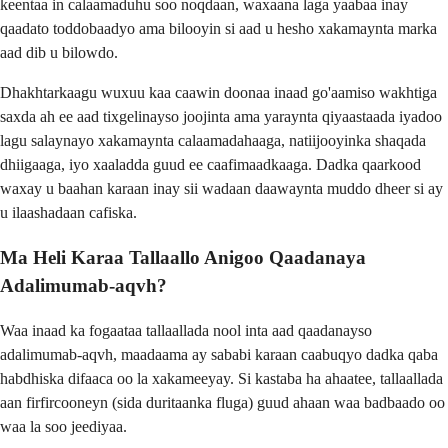
keentaa in calaamaduhu soo noqdaan, waxaana laga yaabaa inay
qaadato toddobaadyo ama bilooyin si aad u hesho xakamaynta marka
aad dib u bilowdo.
Dhakhtarkaagu wuxuu kaa caawin doonaa inaad go'aamiso wakhtiga
saxda ah ee aad tixgelinayso joojinta ama yaraynta qiyaastaada iyadoo
lagu salaynayo xakamaynta calaamadahaaga, natiijooyinka shaqada
dhiigaaga, iyo xaaladda guud ee caafimaadkaaga. Dadka qaarkood
waxay u baahan karaan inay sii wadaan daawaynta muddo dheer si ay
u ilaashadaan cafiska.
Ma Heli Karaa Tallaallo Anigoo Qaadanaya
Adalimumab-aqvh?
Waa inaad ka fogaataa tallaallada nool inta aad qaadanayso
adalimumab-aqvh, maadaama ay sababi karaan caabuqyo dadka qaba
habdhiska difaaca oo la xakameeyay. Si kastaba ha ahaatee, tallaallada
aan firfircooneyn (sida duritaanka fluga) guud ahaan waa badbaado oo
waa la soo jeediyaa.