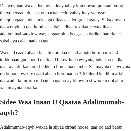
Daaweyntan waxaa loo arkaa inay tahay immunosuppressant xoog
dhexdhexaad ah, taasoo macnaheedu yahay inay yarayso
dhaqdhaqaaqa nidaamkaaga difaaca si loogu talagalay. Si ka duwan
daawooyinka qaarkood ee si ballaadhan u xakameeya difaaca,
adalimumab-aqvh waxay si gaar ah u beegsataa dariiqa bararka ee
sababaya calaamadahaaga.
Waxaad caadi ahaan bilaabi doontaa inaad aragto horumarro 2-4
toddobaad gudahood markaad bilowdo daaweynta, inkastoo dadka
qaar ay arki karaan isbeddello hore ama dambe. Saamaynta daaweynta
oo buuxda waxay caadi ahaan horumartaa 3-6 bilood ka dib markii
daawadu ku ururto nidaamkaaga oo ay bilowdo si wax ku ool ah u
xakamaynta bararka.
Sidee Waa Inaan U Qaataa Adalimumab-
aqvh?
Adalimumab-aqvh waxaa la siiyaa cirbad hoose, taas oo aad baran