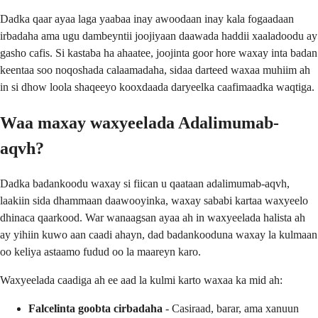
Dadka qaar ayaa laga yaabaa inay awoodaan inay kala fogaadaan
irbadaha ama ugu dambeyntii joojiyaan daawada haddii xaaladoodu ay
gasho cafis. Si kastaba ha ahaatee, joojinta goor hore waxay inta badan
keentaa soo noqoshada calaamadaha, sidaa darteed waxaa muhiim ah
in si dhow loola shaqeeyo kooxdaada daryeelka caafimaadka waqtiga.
Waa maxay waxyeelada Adalimumab-
aqvh?
Dadka badankoodu waxay si fiican u qaataan adalimumab-aqvh,
laakiin sida dhammaan daawooyinka, waxay sababi kartaa waxyeelo
dhinaca qaarkood. War wanaagsan ayaa ah in waxyeelada halista ah
ay yihiin kuwo aan caadi ahayn, dad badankooduna waxay la kulmaan
oo keliya astaamo fudud oo la maareyn karo.
Waxyeelada caadiga ah ee aad la kulmi karto waxaa ka mid ah:
Falcelinta goobta cirbadaha
- Casiraad, barar, ama xanuun