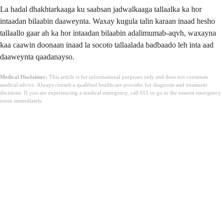
La hadal dhakhtarkaaga ku saabsan jadwalkaaga tallaalka ka hor
intaadan bilaabin daaweynta. Waxay kugula talin karaan inaad hesho
tallaallo gaar ah ka hor intaadan bilaabin adalimumab-aqvh, waxayna
kaa caawin doonaan inaad la socoto tallaalada badbaado leh inta aad
daaweynta qaadanayso.
Medical Disclaimer:
This article is for informational purposes only and does not constitute
medical advice. Always consult a qualified healthcare provider for diagnosis and treatment
decisions. If you are experiencing a medical emergency, call 911 or go to the nearest emergency
room immediately.