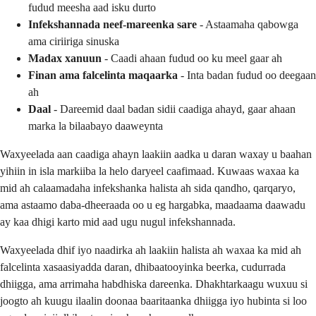
fudud meesha aad isku durto
Infekshannada neef-mareenka sare
- Astaamaha qabowga
ama ciriiriga sinuska
Madax xanuun
- Caadi ahaan fudud oo ku meel gaar ah
Finan ama falcelinta maqaarka
- Inta badan fudud oo deegaan
ah
Daal
- Dareemid daal badan sidii caadiga ahayd, gaar ahaan
marka la bilaabayo daaweynta
Waxyeelada aan caadiga ahayn laakiin aadka u daran waxay u baahan
yihiin in isla markiiba la helo daryeel caafimaad. Kuwaas waxaa ka
mid ah calaamadaha infekshanka halista ah sida qandho, qarqaryo,
ama astaamo daba-dheeraada oo u eg hargabka, maadaama daawadu
ay kaa dhigi karto mid aad ugu nugul infekshannada.
Waxyeelada dhif iyo naadirka ah laakiin halista ah waxaa ka mid ah
falcelinta xasaasiyadda daran, dhibaatooyinka beerka, cudurrada
dhiigga, ama arrimaha habdhiska dareenka. Dhakhtarkaagu wuxuu si
joogto ah kuugu ilaalin doonaa baaritaanka dhiigga iyo hubinta si loo