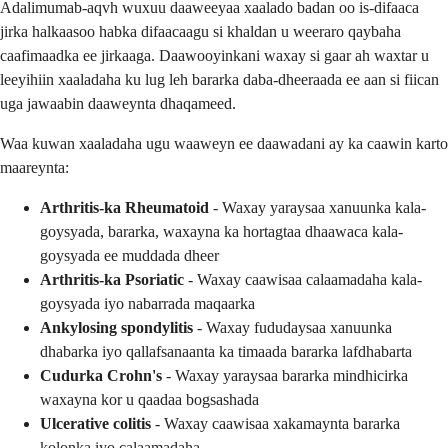
Adalimumab-aqvh wuxuu daaweeyaa xaalado badan oo is-difaaca
jirka halkaasoo habka difaacaagu si khaldan u weeraro qaybaha
caafimaadka ee jirkaaga. Daawooyinkani waxay si gaar ah waxtar u
leeyihiin xaaladaha ku lug leh bararka daba-dheeraada ee aan si fiican
uga jawaabin daaweynta dhaqameed.
Waa kuwan xaaladaha ugu waaweyn ee daawadani ay ka caawin karto
maareynta:
Arthritis-ka Rheumatoid
- Waxay yaraysaa xanuunka kala-
goysyada, bararka, waxayna ka hortagtaa dhaawaca kala-
goysyada ee muddada dheer
Arthritis-ka Psoriatic
- Waxay caawisaa calaamadaha kala-
goysyada iyo nabarrada maqaarka
Ankylosing spondylitis
- Waxay fududaysaa xanuunka
dhabarka iyo qallafsanaanta ka timaada bararka lafdhabarta
Cudurka Crohn's
- Waxay yaraysaa bararka mindhicirka
waxayna kor u qaadaa bogsashada
Ulcerative colitis
- Waxay caawisaa xakamaynta bararka
kolonka iyo calaamadaha