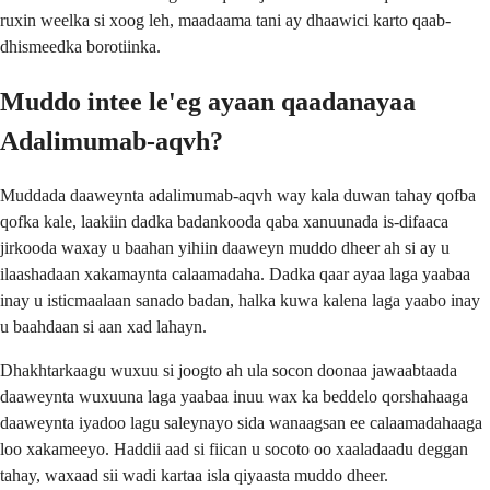
ruxin weelka si xoog leh, maadaama tani ay dhaawici karto qaab-
dhismeedka borotiinka.
Muddo intee le'eg ayaan qaadanayaa
Adalimumab-aqvh?
Muddada daaweynta adalimumab-aqvh way kala duwan tahay qofba
qofka kale, laakiin dadka badankooda qaba xanuunada is-difaaca
jirkooda waxay u baahan yihiin daaweyn muddo dheer ah si ay u
ilaashadaan xakamaynta calaamadaha. Dadka qaar ayaa laga yaabaa
inay u isticmaalaan sanado badan, halka kuwa kalena laga yaabo inay
u baahdaan si aan xad lahayn.
Dhakhtarkaagu wuxuu si joogto ah ula socon doonaa jawaabtaada
daaweynta wuxuuna laga yaabaa inuu wax ka beddelo qorshahaaga
daaweynta iyadoo lagu saleynayo sida wanaagsan ee calaamadahaaga
loo xakameeyo. Haddii aad si fiican u socoto oo xaaladaadu deggan
tahay, waxaad sii wadi kartaa isla qiyaasta muddo dheer.