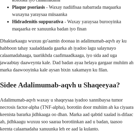
Plaque psoriasis
- Waxay nadiifisaa nabarrada maqaarka
waxayna yaraysaa miisaanka
Hidradenitis suppurativa
- Waxay yaraysaa burooyinka
maqaarka ee xanuunka badan iyo finan
Dhaktarkaagu wuxuu go'aamin doonaa in adalimumab-aqvh ay ku
habboon tahay xaaladdaada gaarka ah iyadoo lagu salaynayo
calaamadahaaga, taariikhda caafimaadkaaga, iyo sida aad uga
jawaabtay daaweynta kale. Dad badan ayaa helaya gargaar muhiim ah
marka daawooyinka kale aysan bixin xakamayn ku filan.
Sidee Adalimumab-aqvh u Shaqeeyaa?
Adalimumab-aqvh waxay u shaqeysaa iyadoo xannibaysa tumor
necrosis factor-alpha (TNF-alpha), borotiin door muhiim ah ka ciyaara
keenista bararka jidhkaaga oo dhan. Marka aad qabtid xaalad is-difaac
ah, jidhkaagu wuxuu soo saaraa borotiinkan aad u badan, taasoo
keenta calaamadaha xanuunka leh ee aad la kulanto.