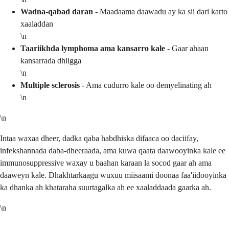
Wadna-qabad daran
- Maadaama daawadu ay ka sii dari karto
xaaladdan
\n
Taariikhda lymphoma ama kansarro kale
- Gaar ahaan
kansarrada dhiigga
\n
Multiple sclerosis
- Ama cudurro kale oo demyelinating ah
\n
\n
Intaa waxaa dheer, dadka qaba habdhiska difaaca oo daciifay,
infekshannada daba-dheeraada, ama kuwa qaata daawooyinka kale ee
immunosuppressive waxay u baahan karaan la socod gaar ah ama
daaweyn kale. Dhakhtarkaagu wuxuu miisaami doonaa faa'iidooyinka
ka dhanka ah khataraha suurtagalka ah ee xaaladdaada gaarka ah.
\n