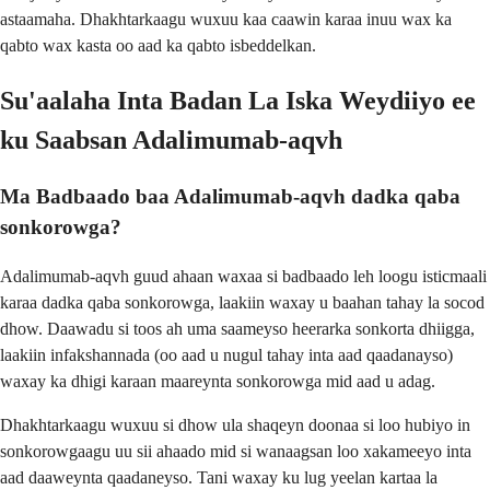
astaamaha. Dhakhtarkaagu wuxuu kaa caawin karaa inuu wax ka
qabto wax kasta oo aad ka qabto isbeddelkan.
Su'aalaha Inta Badan La Iska Weydiiyo ee
ku Saabsan Adalimumab-aqvh
Ma Badbaado baa Adalimumab-aqvh dadka qaba
sonkorowga?
Adalimumab-aqvh guud ahaan waxaa si badbaado leh loogu isticmaali
karaa dadka qaba sonkorowga, laakiin waxay u baahan tahay la socod
dhow. Daawadu si toos ah uma saameyso heerarka sonkorta dhiigga,
laakiin infakshannada (oo aad u nugul tahay inta aad qaadanayso)
waxay ka dhigi karaan maareynta sonkorowga mid aad u adag.
Dhakhtarkaagu wuxuu si dhow ula shaqeyn doonaa si loo hubiyo in
sonkorowgaagu uu sii ahaado mid si wanaagsan loo xakameeyo inta
aad daaweynta qaadaneyso. Tani waxay ku lug yeelan kartaa la