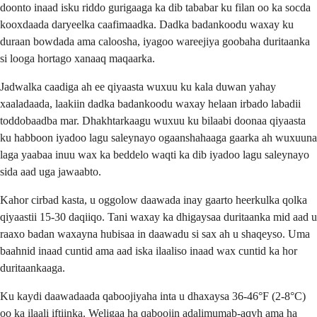
doonto inaad isku riddo gurigaaga ka dib tababar ku filan oo ka socda
kooxdaada daryeelka caafimaadka. Dadka badankoodu waxay ku
duraan bowdada ama caloosha, iyagoo wareejiya goobaha duritaanka
si looga hortago xanaaq maqaarka.
Jadwalka caadiga ah ee qiyaasta wuxuu ku kala duwan yahay
xaaladaada, laakiin dadka badankoodu waxay helaan irbado labadii
toddobaadba mar. Dhakhtarkaagu wuxuu ku bilaabi doonaa qiyaasta
ku habboon iyadoo lagu saleynayo ogaanshahaaga gaarka ah wuxuuna
laga yaabaa inuu wax ka beddelo waqti ka dib iyadoo lagu saleynayo
sida aad uga jawaabto.
Kahor cirbad kasta, u oggolow daawada inay gaarto heerkulka qolka
qiyaastii 15-30 daqiiqo. Tani waxay ka dhigaysaa duritaanka mid aad u
raaxo badan waxayna hubisaa in daawadu si sax ah u shaqeyso. Uma
baahnid inaad cuntid ama aad iska ilaaliso inaad wax cuntid ka hor
duritaankaaga.
Ku kaydi daawadaada qaboojiyaha inta u dhaxaysa 36-46°F (2-8°C)
oo ka ilaali iftiinka. Weligaa ha qaboojin adalimumab-aqvh ama ha