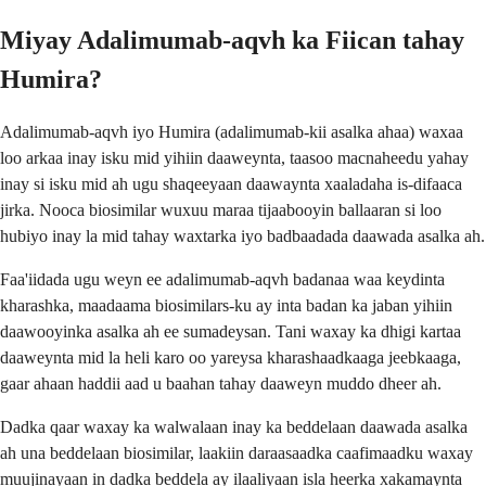
Miyay Adalimumab-aqvh ka Fiican tahay
Humira?
Adalimumab-aqvh iyo Humira (adalimumab-kii asalka ahaa) waxaa
loo arkaa inay isku mid yihiin daaweynta, taasoo macnaheedu yahay
inay si isku mid ah ugu shaqeeyaan daawaynta xaaladaha is-difaaca
jirka. Nooca biosimilar wuxuu maraa tijaabooyin ballaaran si loo
hubiyo inay la mid tahay waxtarka iyo badbaadada daawada asalka ah.
Faa'iidada ugu weyn ee adalimumab-aqvh badanaa waa keydinta
kharashka, maadaama biosimilars-ku ay inta badan ka jaban yihiin
daawooyinka asalka ah ee sumadeysan. Tani waxay ka dhigi kartaa
daaweynta mid la heli karo oo yareysa kharashaadkaaga jeebkaaga,
gaar ahaan haddii aad u baahan tahay daaweyn muddo dheer ah.
Dadka qaar waxay ka walwalaan inay ka beddelaan daawada asalka
ah una beddelaan biosimilar, laakiin daraasaadka caafimaadku waxay
muujinayaan in dadka beddela ay ilaaliyaan isla heerka xakamaynta