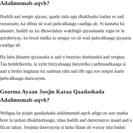
Adalimumab-aqvh?
Haddii aad seegto qiyaas, qaado sida ugu dhakhsaha badan ee aad
xusuusato, ka dibna sii wad jadwalkaaga caadiga ah. Si kastaba ha
ahaatee, haddii ay ku dhowdahay wakhtigii qiyaastaada xigta ee la
qorsheeyay, ka bood midka la seegay oo sii wad jadwalkaaga qiyaasta
caadiga ah.
Ha laba jibaarin qiyaasaha si aad u buuxiso duritaankii aad seegtay.
Taa beddelkeeda, la xiriir bixiyahaaga daryeelka caafimaadkaaga si
aad u hesho hagitaan ku saabsan sida aad dib ugu soo noqon karto
jadwalkaaga daawaynta.
Goorma Ayaan Joojin Karaa Qaadashada
Adalimumab-aqvh?
Weligaa ha joojin qaadashada adalimumab-aqvh adiga oo aan marka
hore la tashan dhakhtarkaaga, xitaa haddii aad dareemayso inaad aad u
fiican tahay. Joojinta daawaynta si lama filaan ah waxay inta badan