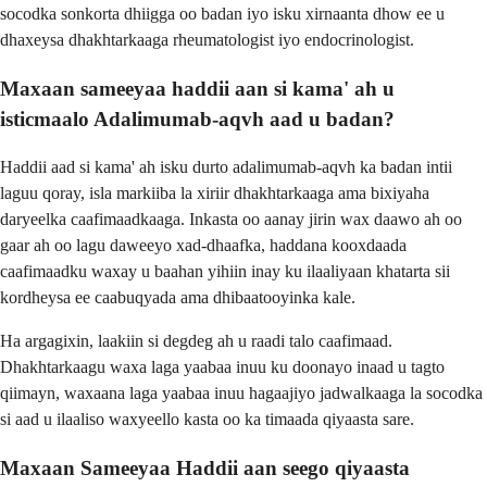
socodka sonkorta dhiigga oo badan iyo isku xirnaanta dhow ee u
dhaxeysa dhakhtarkaaga rheumatologist iyo endocrinologist.
Maxaan sameeyaa haddii aan si kama' ah u
isticmaalo Adalimumab-aqvh aad u badan?
Haddii aad si kama' ah isku durto adalimumab-aqvh ka badan intii
laguu qoray, isla markiiba la xiriir dhakhtarkaaga ama bixiyaha
daryeelka caafimaadkaaga. Inkasta oo aanay jirin wax daawo ah oo
gaar ah oo lagu daweeyo xad-dhaafka, haddana kooxdaada
caafimaadku waxay u baahan yihiin inay ku ilaaliyaan khatarta sii
kordheysa ee caabuqyada ama dhibaatooyinka kale.
Ha argagixin, laakiin si degdeg ah u raadi talo caafimaad.
Dhakhtarkaagu waxa laga yaabaa inuu ku doonayo inaad u tagto
qiimayn, waxaana laga yaabaa inuu hagaajiyo jadwalkaaga la socodka
si aad u ilaaliso waxyeello kasta oo ka timaada qiyaasta sare.
Maxaan Sameeyaa Haddii aan seego qiyaasta