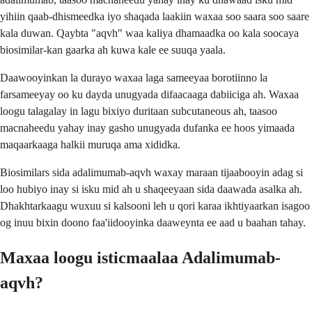
yihiin qaab-dhismeedka iyo shaqada laakiin waxaa soo saara soo saare
kala duwan. Qaybta "aqvh" waa kaliya dhamaadka oo kala soocaya
biosimilar-kan gaarka ah kuwa kale ee suuqa yaala.
Daawooyinkan la durayo waxaa laga sameeyaa borotiinno la
farsameeyay oo ku dayda unugyada difaacaaga dabiiciga ah. Waxaa
loogu talagalay in lagu bixiyo duritaan subcutaneous ah, taasoo
macnaheedu yahay inay gasho unugyada dufanka ee hoos yimaada
maqaarkaaga halkii muruqa ama xididka.
Biosimilars sida adalimumab-aqvh waxay maraan tijaabooyin adag si
loo hubiyo inay si isku mid ah u shaqeeyaan sida daawada asalka ah.
Dhakhtarkaagu wuxuu si kalsooni leh u qori karaa ikhtiyaarkan isagoo
og inuu bixin doono faa'iidooyinka daaweynta ee aad u baahan tahay.
Maxaa loogu isticmaalaa Adalimumab-
aqvh?