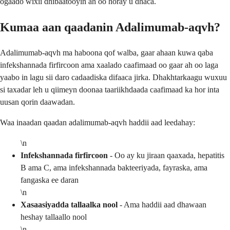
ogaado wixii dhibaatooyin ah oo horay u dhaca.
Kumaa aan qaadanin Adalimumab-aqvh?
Adalimumab-aqvh ma haboona qof walba, gaar ahaan kuwa qaba
infekshannada firfircoon ama xaalado caafimaad oo gaar ah oo laga
yaabo in lagu sii daro cadaadiska difaaca jirka. Dhakhtarkaagu wuxuu
si taxadar leh u qiimeyn doonaa taariikhdaada caafimaad ka hor inta
uusan qorin daawadan.
Waa inaadan qaadan adalimumab-aqvh haddii aad leedahay:
\n
Infekshannada firfircoon
- Oo ay ku jiraan qaaxada, hepatitis
B ama C, ama infekshannada bakteeriyada, fayraska, ama
fangaska ee daran
\n
Xasaasiyadda tallaalka nool
- Ama haddii aad dhawaan
heshay tallaallo nool
\n