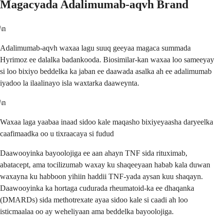
Magacyada Adalimumab-aqvh Brand
\n
Adalimumab-aqvh waxaa lagu suuq geeyaa magaca summada
Hyrimoz ee dalalka badankooda. Biosimilar-kan waxaa loo sameeyay
si loo bixiyo beddelka ka jaban ee daawada asalka ah ee adalimumab
iyadoo la ilaalinayo isla waxtarka daaweynta.
\n
Waxaa laga yaabaa inaad sidoo kale maqasho bixiyeyaasha daryeelka
caafimaadka oo u tixraacaya si fudud
Daawooyinka bayoolojiga ee aan ahayn TNF sida rituximab,
abatacept, ama tocilizumab waxay ku shaqeeyaan habab kala duwan
waxayna ku habboon yihiin haddii TNF-yada aysan kuu shaqayn.
Daawooyinka ka hortaga cudurada rheumatoid-ka ee dhaqanka
(DMARDs) sida methotrexate ayaa sidoo kale si caadi ah loo
isticmaalaa oo ay weheliyaan ama beddelka bayoolojiga.