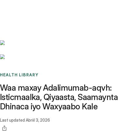
Benchmarks
Stories
FAQ
Sign up / Log in
HEALTH LIBRARY
Waa maxay Adalimumab-aqvh:
Isticmaalka, Qiyaasta, Saamaynta
Dhinaca iyo Waxyaabo Kale
Last updated
Abriil 3, 2026