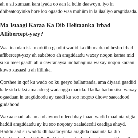
ah u sii xumaan kara iyada oo aan la helin daaweyn, iyo in
dhibaatooyinka hore loo ogaado waa muhiim in la ilaaliyo aragtidaada.
Ma Istaagi Karaa Ka Dib Helitaanka Irbad
Aflibercept-yszy?
Waa inaadan isla markiiba gaadhi wadid ka dib markaad hesho irbad
aflibercept-yszy ah sababtoo ah aragtidaadu waxay noqon kartaa mid
si ku meel gaadh ah u cawranaysa indhahaguna waxay noqon karaan
kuwo xasaasi u ah iftiinka.
Qorshee in qof ku wado oo ku geeyo ballantaada, ama diyaari gaadiid
kale sida taksi ama adeeg wadaagga raacida. Dadka badankiisu waxay
ogaadaan in aragtidoodu ay caadi ku soo noqoto dhowr saacadood
gudahood.
Waxaa caadi ahaan aad awood u leedahay inaad wadid maalinta xigta
haddii aragtidaadu ay ku soo noqotay xaaladeedii caadiga ahayd.
Haddii aad sii waddo dhibaatooyinka aragtida maalinta ka dib