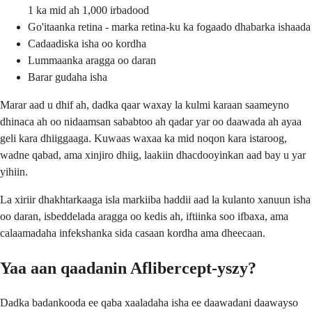
1 ka mid ah 1,000 irbadood
Go'itaanka retina - marka retina-ku ka fogaado dhabarka ishaada
Cadaadiska isha oo kordha
Lummaanka aragga oo daran
Barar gudaha isha
Marar aad u dhif ah, dadka qaar waxay la kulmi karaan saameyno
dhinaca ah oo nidaamsan sababtoo ah qadar yar oo daawada ah ayaa
geli kara dhiiggaaga. Kuwaas waxaa ka mid noqon kara istaroog,
wadne qabad, ama xinjiro dhiig, laakiin dhacdooyinkan aad bay u yar
yihiin.
La xiriir dhakhtarkaaga isla markiiba haddii aad la kulanto xanuun isha
oo daran, isbeddelada aragga oo kedis ah, iftiinka soo ifbaxa, ama
calaamadaha infekshanka sida casaan kordha ama dheecaan.
Yaa aan qaadanin Aflibercept-yszy?
Dadka badankooda ee qaba xaaladaha isha ee daawadani daawayso