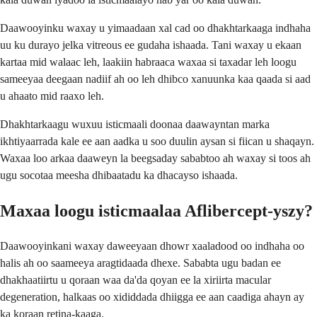
Daawooyinku waxay u yimaadaan xal cad oo dhakhtarkaaga indhaha
uu ku durayo jelka vitreous ee gudaha ishaada. Tani waxay u ekaan
kartaa mid walaac leh, laakiin habraaca waxaa si taxadar leh loogu
sameeyaa deegaan nadiif ah oo leh dhibco xanuunka kaa qaada si aad
u ahaato mid raaxo leh.
Dhakhtarkaagu wuxuu isticmaali doonaa daawayntan marka
ikhtiyaarrada kale ee aan aadka u soo duulin aysan si fiican u shaqayn.
Waxaa loo arkaa daaweyn la beegsaday sababtoo ah waxay si toos ah
ugu socotaa meesha dhibaatadu ka dhacayso ishaada.
Maxaa loogu isticmaalaa Aflibercept-yszy?
Daawooyinkani waxay daweeyaan dhowr xaaladood oo indhaha oo
halis ah oo saameeya aragtidaada dhexe. Sababta ugu badan ee
dhakhaatiirtu u qoraan waa da'da qoyan ee la xiriirta macular
degeneration, halkaas oo xididdada dhiigga ee aan caadiga ahayn ay
ka koraan retina-kaaga.