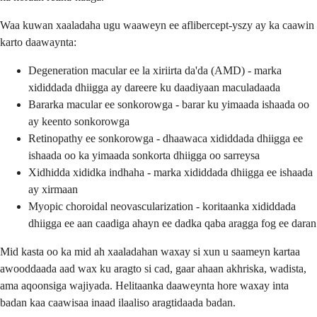
Waa kuwan xaaladaha ugu waaweyn ee aflibercept-yszy ay ka caawin
karto daawaynta:
Degeneration macular ee la xiriirta da'da (AMD) - marka
xididdada dhiigga ay dareere ku daadiyaan maculadaada
Bararka macular ee sonkorowga - barar ku yimaada ishaada oo
ay keento sonkorowga
Retinopathy ee sonkorowga - dhaawaca xididdada dhiigga ee
ishaada oo ka yimaada sonkorta dhiigga oo sarreysa
Xidhidda xididka indhaha - marka xididdada dhiigga ee ishaada
ay xirmaan
Myopic choroidal neovascularization - koritaanka xididdada
dhiigga ee aan caadiga ahayn ee dadka qaba aragga fog ee daran
Mid kasta oo ka mid ah xaaladahan waxay si xun u saameyn kartaa
awooddaada aad wax ku aragto si cad, gaar ahaan akhriska, wadista,
ama aqoonsiga wajiyada. Helitaanka daaweynta hore waxay inta
badan kaa caawisaa inaad ilaaliso aragtidaada badan.