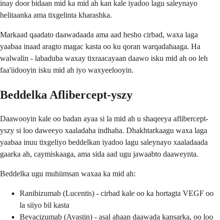
inay door bidaan mid ka mid ah kan kale iyadoo lagu saleynayo
helitaanka ama tixgelinta kharashka.
Markaad qaadato daawadaada ama aad hesho cirbad, waxa laga
yaabaa inaad aragto magac kasta oo ku qoran warqadahaaga. Ha
walwalin - labaduba waxay tixraacayaan daawo isku mid ah oo leh
faa'iidooyin isku mid ah iyo waxyeelooyin.
Beddelka Aflibercept-yszy
Daawooyin kale oo badan ayaa si la mid ah u shaqeeya aflibercept-
yszy si loo daweeyo xaaladaha indhaha. Dhakhtarkaagu waxa laga
yaabaa inuu tixgeliyo beddelkan iyadoo lagu saleynayo xaaladaada
gaarka ah, caymiskaaga, ama sida aad ugu jawaabto daaweynta.
Beddelka ugu muhiimsan waxaa ka mid ah:
Ranibizumab (Lucentis) - cirbad kale oo ka hortagta VEGF oo
la siiyo bil kasta
Bevacizumab (Avastin) - asal ahaan daawada kansarka, oo loo