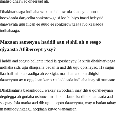
ilaaliso dhaawac dheeraad ah.
Dhakhtarkaaga indhaha wuxuu si dhow ula shaqeyn doonaa
kooxdaada daryeelka sonkorowga si loo hubiyo inaad heleysid
daaweynta ugu fiican ee guud ee sonkorowgaaga iyo xaaladda
indhahaaga.
Maxaan sameeyaa haddii aan si shil ah u seego
qiyaasta Aflibercept-yszy?
Haddii aad seegto ballanta irbad la qorsheeyay, la xiriir dhakhtarkaaga
indhaha sida ugu dhaqsaha badan si aad dib ugu qorsheyso. Ha sugin
ilaa ballantaada caadiga ah ee xigta, maadaama dib u dhigista
daaweyntu ay u oggolaan karto xaaladdaada indhaha inay sii xumaato.
Dhakhaatiirta badankoodu waxay awoodaan inay dib u qorsheeyaan
degdegga ah gudaha usbuuc ama laba usbuuc ka dib ballantaada aad
seegtay. Isla marka aad dib ugu noqoto daaweynta, way u badan tahay
in natiijooyinkaagu noqdaan kuwo wanaagsan.