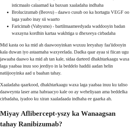
isticmaalo calaamad ka baxsan xaaladaha indhaha
Brolucizumab (Beovu) - daawo cusub oo ka hortagta VEGF oo
laga yaabo inay sii waarto
Faricimab (Vabysmo) - bartilmaameedyada waddooyin badan
waxayna kordhin kartaa wakhtiga u dhexeeya cirbadaha
Mid kasta oo ka mid ah daawooyinkan wuxuu leeyahay faa'iidooyin
kala duwan iyo astaamaha waxyeelada. Dadka qaar ayaa si fiican ugu
jawaaba daawo ka mid ah tan kale, sidaa darteed dhakhtarkaagu waxa
laga yaabaa inuu soo jeediyo in la beddelo haddii aadan helin
natiijooyinka aad u baahan tahay.
Xaaladaha qaarkood, dhakhtarkaagu waxa laga yaabaa inuu ku taliso
daaweynta laser ama habraacyo kale oo ay weheliyaan ama beddelka
cirbadaha, iyadoo ku xiran xaaladaada indhaha ee gaarka ah.
Miyay Aflibercept-yszy ka Wanaagsan
tahay Ranibizumab?