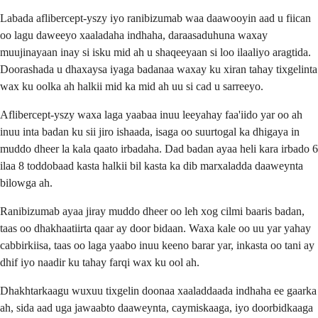
Labada aflibercept-yszy iyo ranibizumab waa daawooyin aad u fiican
oo lagu daweeyo xaaladaha indhaha, daraasaduhuna waxay
muujinayaan inay si isku mid ah u shaqeeyaan si loo ilaaliyo aragtida.
Doorashada u dhaxaysa iyaga badanaa waxay ku xiran tahay tixgelinta
wax ku oolka ah halkii mid ka mid ah uu si cad u sarreeyo.
Aflibercept-yszy waxa laga yaabaa inuu leeyahay faa'iido yar oo ah
inuu inta badan ku sii jiro ishaada, isaga oo suurtogal ka dhigaya in
muddo dheer la kala qaato irbadaha. Dad badan ayaa heli kara irbado 6
ilaa 8 toddobaad kasta halkii bil kasta ka dib marxaladda daaweynta
bilowga ah.
Ranibizumab ayaa jiray muddo dheer oo leh xog cilmi baaris badan,
taas oo dhakhaatiirta qaar ay door bidaan. Waxa kale oo uu yar yahay
cabbirkiisa, taas oo laga yaabo inuu keeno barar yar, inkasta oo tani ay
dhif iyo naadir ku tahay farqi wax ku ool ah.
Dhakhtarkaagu wuxuu tixgelin doonaa xaaladdaada indhaha ee gaarka
ah, sida aad uga jawaabto daaweynta, caymiskaaga, iyo doorbidkaaga