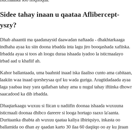
Sidee tahay inaan u qaataa Aflibercept-
yszy?
Dhab ahaantii ma qaadanaysid daawadan naftaada - dhakhtarkaaga
indhaha ayaa ku siin doona irbadda inta lagu jiro booqashada xafiiska.
Irbadda ayaa si toos ah loogu duraa ishaada iyadoo la isticmaalayo
irbad aad u khafiif ah.
Kahor ballantaada, uma baahnid inaad iska ilaaliso cunto ama cabitaan,
laakiin waa inaad qorsheysaa qof ku wada guriga. Aragtidadaada ayaa
laga yaabaa inay yara qallafsan tahay ama u nugul tahay iftiinka dhowr
saacadood ka dib irbadda.
Dhaqtarkaagu wuxuu si fiican u nadiifin doonaa ishaada wuxuuna
isticmaali doonaa dhibco dareere si looga hortago raaxo la'aanta.
Duritaanka dhabta ah wuxuu qaataa kaliya ilbiriqsiyo, inkasta oo
ballamida oo dhan ay qaadan karto 30 ilaa 60 daqiiqo oo ay ku jiraan