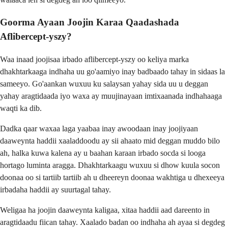
Goorma Ayaan Joojin Karaa Qaadashada
Aflibercept-yszy?
Waa inaad joojisaa irbado aflibercept-yszy oo keliya marka
dhakhtarkaaga indhaha uu go'aamiyo inay badbaado tahay in sidaas la
sameeyo. Go'aankan wuxuu ku salaysan yahay sida uu u deggan
yahay aragtidaada iyo waxa ay muujinayaan imtixaanada indhahaaga
waqti ka dib.
Dadka qaar waxaa laga yaabaa inay awoodaan inay joojiyaan
daaweynta haddii xaaladdoodu ay sii ahaato mid deggan muddo bilo
ah, halka kuwa kalena ay u baahan karaan irbado socda si looga
hortago luminta aragga. Dhakhtarkaagu wuxuu si dhow kuula socon
doonaa oo si tartiib tartiib ah u dheereyn doonaa wakhtiga u dhexeeya
irbadaha haddii ay suurtagal tahay.
Weligaa ha joojin daaweynta kaligaa, xitaa haddii aad dareento in
aragtidaadu fiican tahay. Xaalado badan oo indhaha ah ayaa si degdeg