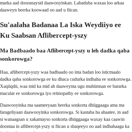
marka aad dooranaysid daawooyinkan. Labaduba waxaa loo arkaa
daaweyn heerka koowaad oo aad u fiican.
Su'aalaha Badanaa La Iska Weydiiyo ee
Ku Saabsan Aflibercept-yszy
Ma Badbaado baa Aflibercept-yszy u leh dadka qaba
sonkorowga?
Haa, aflibercept-yszy waa badbaado oo inta badan loo isticmaalo
dadka qaba sonkorowga ee ku dhaca cudurka indhaha ee sonkorowga.
Xaqiiqdii, waa mid ka mid ah daaweynta ugu muhiimsan ee bararka
macular ee sonkorowga iyo retinopathy ee sonkorowga.
Daawooyinka ma saameeyaan heerka sonkorta dhiiggaaga ama ma
farageliyaan daawooyinka sonkorowga. Si kastaba ha ahaatee, in aad
si wanaagsan u xakamayso sonkorta dhiiggaaga waxay kaa caawin
doontaa in aflibercept-yszy si fiican u shaqeeyo oo aad indhahaaga ka