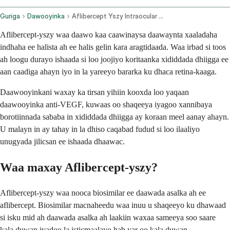
Guriga
Dawooyinka
Aflibercept Yszy Intraocular Route
Aflibercept-yszy waa daawo kaa caawinaysa daawaynta xaaladaha
indhaha ee halista ah ee halis gelin kara aragtidaada. Waa irbad si toos
ah loogu durayo ishaada si loo joojiyo koritaanka xididdada dhiigga ee
aan caadiga ahayn iyo in la yareeyo bararka ku dhaca retina-kaaga.
Daawooyinkani waxay ka tirsan yihiin kooxda loo yaqaan
daawooyinka anti-VEGF, kuwaas oo shaqeeya iyagoo xannibaya
borotiinnada sababa in xididdada dhiigga ay koraan meel aanay ahayn.
U malayn in ay tahay in la dhiso caqabad fudud si loo ilaaliyo
unugyada jilicsan ee ishaada dhaawac.
Waa maxay Aflibercept-yszy?
Aflibercept-yszy waa nooca biosimilar ee daawada asalka ah ee
aflibercept. Biosimilar macnaheedu waa inuu u shaqeeyo ku dhawaad ​​
si isku mid ah daawada asalka ah laakiin waxaa sameeya soo saare
kala duwan iyadoo la isticmaalayo hab yar oo kala duwan.