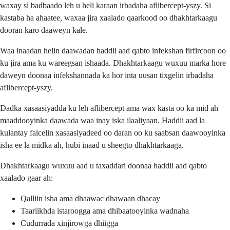
waxay si badbaado leh u heli karaan irbadaha aflibercept-yszy. Si
kastaba ha ahaatee, waxaa jira xaalado qaarkood oo dhakhtarkaagu
dooran karo daaweyn kale.
Waa inaadan helin daawadan haddii aad qabto infekshan firfircoon oo
ku jira ama ku wareegsan ishaada. Dhakhtarkaagu wuxuu marka hore
daweyn doonaa infekshannada ka hor inta uusan tixgelin irbadaha
aflibercept-yszy.
Dadka xasaasiyadda ku leh aflibercept ama wax kasta oo ka mid ah
maaddooyinka daawada waa inay iska ilaaliyaan. Haddii aad la
kulantay falcelin xasaasiyadeed oo daran oo ku saabsan daawooyinka
isha ee la midka ah, hubi inaad u sheegto dhakhtarkaaga.
Dhakhtarkaagu wuxuu aad u taxaddari doonaa haddii aad qabto
xaalado gaar ah:
Qalliin isha ama dhaawac dhawaan dhacay
Taariikhda istaroogga ama dhibaatooyinka wadnaha
Cudurrada xinjirowga dhiigga