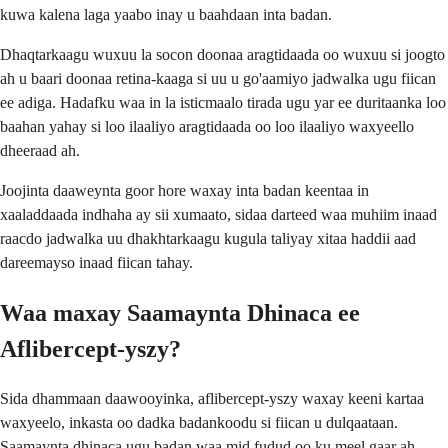
kuwa kalena laga yaabo inay u baahdaan inta badan.
Dhaqtarkaagu wuxuu la socon doonaa aragtidaada oo wuxuu si joogto
ah u baari doonaa retina-kaaga si uu u go'aamiyo jadwalka ugu fiican
ee adiga. Hadafku waa in la isticmaalo tirada ugu yar ee duritaanka loo
baahan yahay si loo ilaaliyo aragtidaada oo loo ilaaliyo waxyeello
dheeraad ah.
Joojinta daaweynta goor hore waxay inta badan keentaa in
xaaladdaada indhaha ay sii xumaato, sidaa darteed waa muhiim inaad
raacdo jadwalka uu dhakhtarkaagu kugula taliyay xitaa haddii aad
dareemayso inaad fiican tahay.
Waa maxay Saamaynta Dhinaca ee
Aflibercept-yszy?
Sida dhammaan daawooyinka, aflibercept-yszy waxay keeni kartaa
waxyeelo, inkasta oo dadka badankoodu si fiican u dulqaataan.
Saamaynta dhinaca ugu badan waa mid fudud oo ku meel gaar ah,