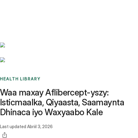
Benchmarks
Stories
FAQ
Sign up / Log in
HEALTH LIBRARY
Waa maxay Aflibercept-yszy:
Isticmaalka, Qiyaasta, Saamaynta
Dhinaca iyo Waxyaabo Kale
Last updated
Abriil 3, 2026