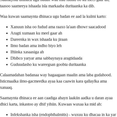
taasoo saameeya ishaada isla markaaba duritaanka ka dib.
Waa kuwan saamaynta dhinaca ugu badan ee aad la kulmi karto:
Xanuun isha oo fudud ama raaxo la'aan dhowr saacadood
Aragti xumaan ku meel gaar ah
Dareenka in wax ishaada ku jiraan
Ilmo badan ama indho biyo leh
Iftiinka xasaasiga ah
Dhibco yaryar ama sabbaynaya aragtidaada
Guduudasho ku wareegsan goobta duritaanka
Calaamadahan badanaa way hagaagaan maalin ama laba gudahood.
Isticmaalka ilmo-gacmeedka ayaa kaa caawin kara qallaylka ama
xanaaq.
Saamaynta dhinaca ee aan caadiga ahayn laakiin aadka u daran ayaa
dhici karta, inkastoo ay dhif yihiin. Kuwaas waxaa ka mid ah:
Infekshanka isha (endophthalmitis) - wuxuu ku dhacaa in ka yar