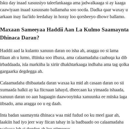
Isku day inaad xasuusiyo taleefankaaga ama jadwalkaaga si ay kaaga
caawiyaan inaad xasuusato ballamaha soo socda. Dadka qaar waxay u
arkaan inay faa'iido leedahay in horay loo qorsheeyo dhowr ballamo.
Maxaan Sameeyaa Haddii Aan La Kulmo Saamaynta
Dhinaca Daran?
Haddii aad la kulanto xanuun daran oo isha ah, aragga oo si lama
filaan ah u lumo, iftiinka soo ifbaxa, ama calaamadaha caabuqa ka dib
irbaddaada, isla markiiba la xiriir dhakhtarkaaga indhaha ama tag qolka
gargaarka degdegga ah.
Calaamadaha dhibaatada daran waxaa ka mid ah casaan daran oo sii
xumaada halkii ay ka fiicnaan lahayd, dheecaan ka yimaada ishaada,
xanuun daran oo aan hagaagin daawooyinka xanuunka ee miiska laga
iibsado, ama aragga oo u eg daah.
Inta badan saamaynta dhinaca waa mid fudud oo ku meel gaar ah,
laakiin had iyo jeer way fiican tahay in la badbaado oo calaamadaha
walaaca leh si degdeg ah loo qiimeeyo.