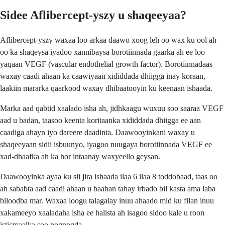
Sidee Aflibercept-yszy u shaqeeyaa?
Aflibercept-yszy waxaa loo arkaa daawo xoog leh oo wax ku ool ah
oo ka shaqeysa iyadoo xannibaysa borotiinnada gaarka ah ee loo
yaqaan VEGF (vascular endothelial growth factor). Borotiinnadaas
waxay caadi ahaan ka caawiyaan xididdada dhiigga inay koraan,
laakiin mararka qaarkood waxay dhibaatooyin ku keenaan ishaada.
Marka aad qabtid xaalado isha ah, jidhkaagu wuxuu soo saaraa VEGF
aad u badan, taasoo keenta koritaanka xididdada dhiigga ee aan
caadiga ahayn iyo dareere daadinta. Daawooyinkani waxay u
shaqeeyaan sidii isbuunyo, iyagoo nuugaya borotiinnada VEGF ee
xad-dhaafka ah ka hor intaanay waxyeello geysan.
Daawooyinka ayaa ku sii jira ishaada ilaa 6 ilaa 8 toddobaad, taas oo
ah sababta aad caadi ahaan u baahan tahay irbado bil kasta ama laba
biloodba mar. Waxaa loogu talagalay inuu ahaado mid ku filan inuu
xakameeyo xaaladaha isha ee halista ah isagoo sidoo kale u roon
isticmaalka soo noqnoqda.