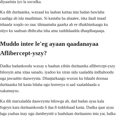
diyaarinta iyo la socodka.
Ka dib duritaanka, waxaad ku laaban kartaa inta badan hawlaha
caadiga ah isla maalintaas. Si kastaba ha ahaatee, iska ilaali inaad
ishaada xoqdo oo raac tilmaamaha gaarka ah ee dhakhtarkaagu ku
siiyo ku saabsan dhibcaha isha ama xaddidaadda dhaqdhaqaaqa.
Muddo intee le'eg ayaan qaadanayaa
Aflibercept-yszy?
Dadka badankoodu waxay u baahan yihiin duritaanka aflibercept-yszy
bilooyin ama xitaa sanado, iyadoo ku xiran sida xaaladda indhahoodu
uga jawaabto daaweynta. Dhaqtarkaagu wuxuu ku bilaabi doonaa
duritaanka bil kasta bilaha ugu horreeya si aad xaaladdaada u
xakamayso.
Ka dib marxaladda daaweynta bilowga ah, dad badan ayaa kala
fogeyn kara duritaankooda 6 ilaa 8 toddobaad kasta. Dadka qaar ayaa
laga yaabaa inay ugu dambeyntii u baahdaan duritaanno inta yar, halka