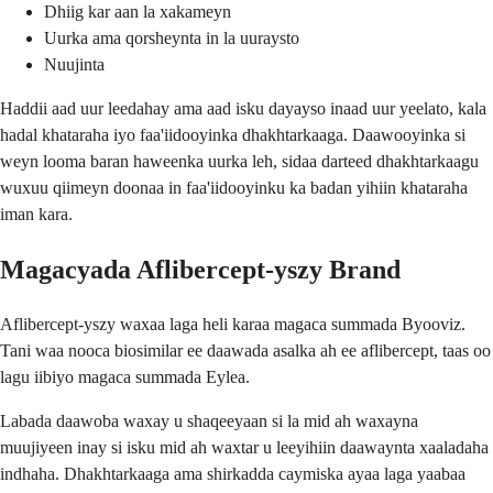
Dhiig kar aan la xakameyn
Uurka ama qorsheynta in la uuraysto
Nuujinta
Haddii aad uur leedahay ama aad isku dayayso inaad uur yeelato, kala
hadal khataraha iyo faa'iidooyinka dhakhtarkaaga. Daawooyinka si
weyn looma baran haweenka uurka leh, sidaa darteed dhakhtarkaagu
wuxuu qiimeyn doonaa in faa'iidooyinku ka badan yihiin khataraha
iman kara.
Magacyada Aflibercept-yszy Brand
Aflibercept-yszy waxaa laga heli karaa magaca summada Byooviz.
Tani waa nooca biosimilar ee daawada asalka ah ee aflibercept, taas oo
lagu iibiyo magaca summada Eylea.
Labada daawoba waxay u shaqeeyaan si la mid ah waxayna
muujiyeen inay si isku mid ah waxtar u leeyihiin daawaynta xaaladaha
indhaha. Dhakhtarkaaga ama shirkadda caymiska ayaa laga yaabaa