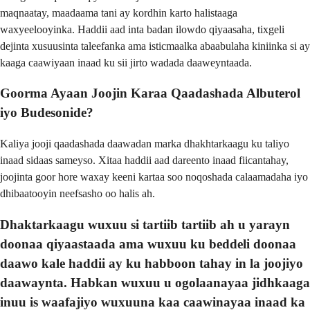
maqnaatay, maadaama tani ay kordhin karto halistaaga
waxyeelooyinka. Haddii aad inta badan ilowdo qiyaasaha, tixgeli
dejinta xusuusinta taleefanka ama isticmaalka abaabulaha kiniinka si ay
kaaga caawiyaan inaad ku sii jirto wadada daaweyntaada.
Goorma Ayaan Joojin Karaa Qaadashada Albuterol
iyo Budesonide?
Kaliya jooji qaadashada daawadan marka dhakhtarkaagu ku taliyo
inaad sidaas sameyso. Xitaa haddii aad dareento inaad fiicantahay,
joojinta goor hore waxay keeni kartaa soo noqoshada calaamadaha iyo
dhibaatooyin neefsasho oo halis ah.
Dhaktarkaagu wuxuu si tartiib tartiib ah u yarayn
doonaa qiyaastaada ama wuxuu ku beddeli doonaa
daawo kale haddii ay ku habboon tahay in la joojiyo
daawaynta. Habkan wuxuu u ogolaanayaa jidhkaaga
inuu is waafajiyo wuxuuna kaa caawinayaa inaad ka