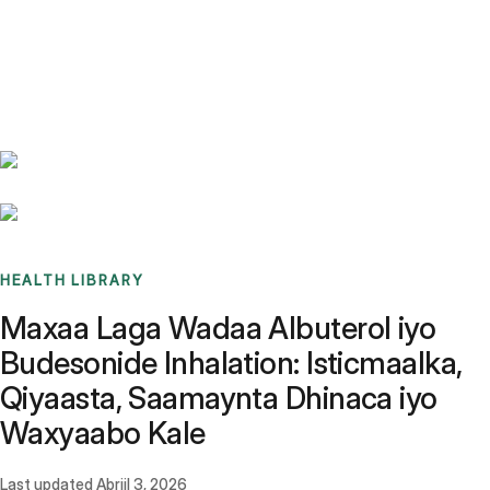
Benchmarks
Stories
FAQ
Sign up / Log in
HEALTH LIBRARY
Maxaa Laga Wadaa Albuterol iyo
Budesonide Inhalation: Isticmaalka,
Qiyaasta, Saamaynta Dhinaca iyo
Waxyaabo Kale
Last updated
Abriil 3, 2026