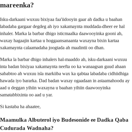
mareenka?
Isku-darkaani wuxuu bixiyaa faa'iidooyin gaar ah dadka u baahan
labadaba gargaar degdeg ah iyo xakamaynta muddada-dheer ee hal
inhaler. Marka la barbar dhigo isticmaalka daawooyinka gooni ah,
waxay hagaajin kartaa u hoggaansanaanta waxayna bixin kartaa
xakamaynta calaamadaha joogtada ah maalintii oo dhan.
Marka la barbar dhigo inhalers hal-maaddo ah, isku-darkaani wuxuu
inta badan bixiyaa xakamaynta neefta oo ka wanaagsan guud ahaan
sababtoo ah wuxuu isla markiiba wax ka qabtaa labadaba cidhiidhiga
hawada iyo bararka. Dad badan waxay ogaadaan in astaamahoodu ay
aad u deggan yihiin waxayna u baahan yihiin daawooyinka
samatabbixinta oo aad u yar.
Si kastaba ha ahaatee,
Maamulka Albuterol iyo Budesonide ee Dadka Qaba
Cudurada Wadnaha?