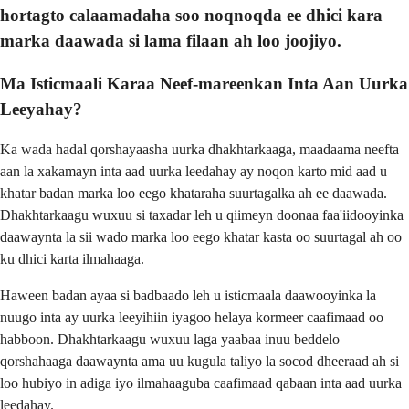
hortagto calaamadaha soo noqnoqda ee dhici kara
marka daawada si lama filaan ah loo joojiyo.
Ma Isticmaali Karaa Neef-mareenkan Inta Aan Uurka
Leeyahay?
Ka wada hadal qorshayaasha uurka dhakhtarkaaga, maadaama neefta
aan la xakamayn inta aad uurka leedahay ay noqon karto mid aad u
khatar badan marka loo eego khataraha suurtagalka ah ee daawada.
Dhakhtarkaagu wuxuu si taxadar leh u qiimeyn doonaa faa'iidooyinka
daawaynta la sii wado marka loo eego khatar kasta oo suurtagal ah oo
ku dhici karta ilmahaaga.
Haween badan ayaa si badbaado leh u isticmaala daawooyinka la
nuugo inta ay uurka leeyihiin iyagoo helaya kormeer caafimaad oo
habboon. Dhakhtarkaagu wuxuu laga yaabaa inuu beddelo
qorshahaaga daawaynta ama uu kugula taliyo la socod dheeraad ah si
loo hubiyo in adiga iyo ilmahaaguba caafimaad qabaan inta aad uurka
leedahay.