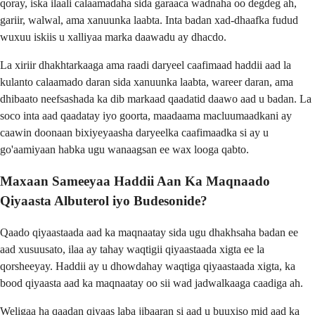
qoray, iska ilaali calaamadaha sida garaaca wadnaha oo degdeg ah,
gariir, walwal, ama xanuunka laabta. Inta badan xad-dhaafka fudud
wuxuu iskiis u xalliyaa marka daawadu ay dhacdo.
La xiriir dhakhtarkaaga ama raadi daryeel caafimaad haddii aad la
kulanto calaamado daran sida xanuunka laabta, wareer daran, ama
dhibaato neefsashada ka dib markaad qaadatid daawo aad u badan. La
soco inta aad qaadatay iyo goorta, maadaama macluumaadkani ay
caawin doonaan bixiyeyaasha daryeelka caafimaadka si ay u
go'aamiyaan habka ugu wanaagsan ee wax looga qabto.
Maxaan Sameeyaa Haddii Aan Ka Maqnaado
Qiyaasta Albuterol iyo Budesonide?
Qaado qiyaastaada aad ka maqnaatay sida ugu dhakhsaha badan ee
aad xusuusato, ilaa ay tahay waqtigii qiyaastaada xigta ee la
qorsheeyay. Haddii ay u dhowdahay waqtiga qiyaastaada xigta, ka
bood qiyaasta aad ka maqnaatay oo sii wad jadwalkaaga caadiga ah.
Weligaa ha qaadan qiyaas laba jibaaran si aad u buuxiso mid aad ka