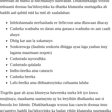
dheeraad ah marka la isticmaalayo daawadan. Dhakhtarkaagu wuxuu
miisaami doonaa faa'iidooyinka ka dhanka khataraha suurtagalka ah
haddii aad qabtid mid ka mid ah xaaladahan:
Infekshannada neefsashada ee firfircoon ama dhawaan dhacay
Cudurka wadnaha oo daran ama garaaca wadnaha oo aan caadi
ahayn
Dhiig kar aan la xakamayn
Sonkorowga (ilaalinta sonkorta dhiigga ayaa laga yaabaa inay
lagama maarmaan noqoto)
Cudurrada tayroodhka
Cudurrada qalalada
Indho-beelka ama cataracts
Cudurka beerka
Lafo-beelka ama dhibaatooyinka cufnaanta lafaha
Tixgelin gaar ah ayaa khuseysa haweenka uurka leh iyo kuwa
nuujinaya, maadaama saamaynta ay ku leeyihiin dhallaanka aan si
buuxda loo fahmin. Dhakhtarkaagu wuxuu kaa caawin doonaa inuu
go'aamiyo haddii faa'iidooyinku ka badan yihiin khataraha suurtagalka