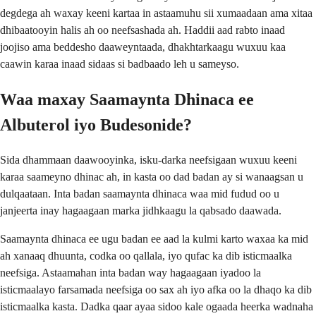
degdega ah waxay keeni kartaa in astaamuhu sii xumaadaan ama xitaa
dhibaatooyin halis ah oo neefsashada ah. Haddii aad rabto inaad
joojiso ama beddesho daaweyntaada, dhakhtarkaagu wuxuu kaa
caawin karaa inaad sidaas si badbaado leh u sameyso.
Waa maxay Saamaynta Dhinaca ee
Albuterol iyo Budesonide?
Sida dhammaan daawooyinka, isku-darka neefsigaan wuxuu keeni
karaa saameyno dhinac ah, in kasta oo dad badan ay si wanaagsan u
dulqaataan. Inta badan saamaynta dhinaca waa mid fudud oo u
janjeerta inay hagaagaan marka jidhkaagu la qabsado daawada.
Saamaynta dhinaca ee ugu badan ee aad la kulmi karto waxaa ka mid
ah xanaaq dhuunta, codka oo qallala, iyo qufac ka dib isticmaalka
neefsiga. Astaamahan inta badan way hagaagaan iyadoo la
isticmaalayo farsamada neefsiga oo sax ah iyo afka oo la dhaqo ka dib
isticmaalka kasta. Dadka qaar ayaa sidoo kale ogaada heerka wadnaha