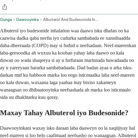
Guriga
Dawooyinka
Albuterol And Budesonide Inhalation Route
Albuterol iyo budesonide inhalation waa daawo isku dhafan oo ka
caawisa dadka qaba neefta iyo cudurka sambabada ee xannibaadda
daba-dheeraada (COPD) inay si fudud u neefsadaan. Neef-mareenkan
laba-geesoodka ah wuxuu ka kooban yahay laba daawo oo kala
duwan oo wada shaqeeya si ay u furfuraan marinnada hawadaada oo
ay u yareeyaan bararka sambabadaada. Dad badan ayaa u arka isku-
darkan mid ku habboon marka loo eego isticmaalka laba neef-mareen
oo kala duwan, waxaana laga yaabaa inay bixiso xakameyn
wanaagsan oo dhibaatooyinka neefsashada ah marka loo isticmaalo
sida uu dhakhtarku kuu qoray.
Maxay Tahay Albuterol iyo Budesonide?
Daawooyinkani waxay isku daraan laba daaweyn oo la xaqiijiyay hal
neef-mareen si loo helo caafimaad neefsasho oo wanaagsan. Albuterol