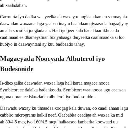
ah xaaladahan.
Carruurta iyo dadka waayeelka ah waxay u nuglaan karaan saamaynta
daawadan waxaana laga yaabaa inay u baahdaan qiyaaso la hagaajiyay
ama la socodka joogtada ah. Had iyo jeer kala hadal taariikhdaada
caafimaad ee dhameystiran bixiyahaaga daryeelka caafimaadka si loo
hubiyo in daawayntani ay kuu badbaado tahay.
Magacyada Noocyada Albuterol iyo
Budesonide
Is-dhexgalka daawadan waxaa laga heli karaa magaca nooca
Symbicort ee dalalka badankooda. Symbicort waa nooca ugu caansan
uguna qoran ee isku-darka albuterol iyo budesonide.
Daawadu waxay ku timaadaa xoogag kala duwan, oo caadi ahaan lagu
cabbiro micrograms halkii neef. Qaababka caadiga ah waxaa ka mid
ah 80/4.5 mcg iyo 160/4.5 mcg, halkaasoo lambarka koowaad uu