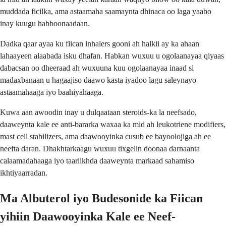
muddada ficilka, ama astaamaha saamaynta dhinaca oo laga yaabo
inay kuugu habboonaadaan.
Dadka qaar ayaa ku fiican inhalers gooni ah halkii ay ka ahaan
lahaayeen alaabada isku dhafan. Habkan wuxuu u ogolaanayaa qiyaas
dabacsan oo dheeraad ah wuxuuna kuu ogolaanayaa inaad si
madaxbanaan u hagaajiso daawo kasta iyadoo lagu saleynayo
astaamahaaga iyo baahiyahaaga.
Kuwa aan awoodin inay u dulqaataan steroids-ka la neefsado,
daaweynta kale ee anti-bararka waxaa ka mid ah leukotriene modifiers,
mast cell stabilizers, ama daawooyinka cusub ee bayoolojiga ah ee
neefta daran. Dhakhtarkaagu wuxuu tixgelin doonaa darnaanta
calaamadahaaga iyo taariikhda daaweynta markaad sahamiso
ikhtiyaarradan.
Ma Albuterol iyo Budesonide ka Fiican
yihiin Daawooyinka Kale ee Neef-