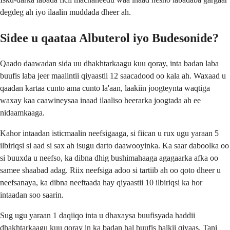
degdeg ah iyo ilaalin muddada dheer ah.
Sidee u qaataa Albuterol iyo Budesonide?
Qaado daawadan sida uu dhakhtarkaagu kuu qoray, inta badan laba
buufis laba jeer maalintii qiyaastii 12 saacadood oo kala ah. Waxaad u
qaadan kartaa cunto ama cunto la'aan, laakiin joogteynta waqtiga
waxay kaa caawineysaa inaad ilaaliso heerarka joogtada ah ee
nidaamkaaga.
Kahor intaadan isticmaalin neefsigaaga, si fiican u rux ugu yaraan 5
ilbiriqsi si aad si sax ah isugu darto daawooyinka. Ka saar daboolka oo
si buuxda u neefso, ka dibna dhig bushimahaaga agagaarka afka oo
samee shaabad adag. Riix neefsiga adoo si tartiib ah oo qoto dheer u
neefsanaya, ka dibna neeftaada hay qiyaastii 10 ilbiriqsi ka hor
intaadan soo saarin.
Sug ugu yaraan 1 daqiiqo inta u dhaxaysa buufisyada haddii
dhakhtarkaagu kuu qoray in ka badan hal buufis halkii qiyaas. Tani