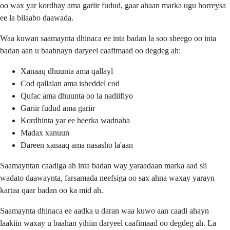
oo wax yar kordhay ama gariir fudud, gaar ahaan marka ugu horreysa
ee la bilaabo daawada.
Waa kuwan saamaynta dhinaca ee inta badan la soo sheego oo inta
badan aan u baahnayn daryeel caafimaad oo degdeg ah:
Xanaaq dhuunta ama qallayl
Cod qallalan ama isbeddel cod
Qufac ama dhuunta oo la nadiifiyo
Gariir fudud ama gariir
Kordhinta yar ee heerka wadnaha
Madax xanuun
Dareen xanaaq ama nasasho la'aan
Saamayntan caadiga ah inta badan way yaraadaan marka aad sii
wadato daawaynta, farsamada neefsiga oo sax ahna waxay yarayn
kartaa qaar badan oo ka mid ah.
Saamaynta dhinaca ee aadka u daran waa kuwo aan caadi ahayn
laakiin waxay u baahan yihiin daryeel caafimaad oo degdeg ah. La