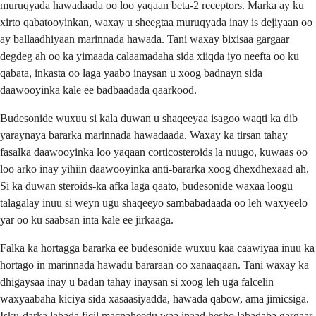
muruqyada hawadaada oo loo yaqaan beta-2 receptors. Marka ay ku
xirto qabatooyinkan, waxay u sheegtaa muruqyada inay is dejiyaan oo
ay ballaadhiyaan marinnada hawada. Tani waxay bixisaa gargaar
degdeg ah oo ka yimaada calaamadaha sida xiiqda iyo neefta oo ku
qabata, inkasta oo laga yaabo inaysan u xoog badnayn sida
daawooyinka kale ee badbaadada qaarkood.
Budesonide wuxuu si kala duwan u shaqeeyaa isagoo waqti ka dib
yaraynaya bararka marinnada hawadaada. Waxay ka tirsan tahay
fasalka daawooyinka loo yaqaan corticosteroids la nuugo, kuwaas oo
loo arko inay yihiin daawooyinka anti-bararka xoog dhexdhexaad ah.
Si ka duwan steroids-ka afka laga qaato, budesonide waxaa loogu
talagalay inuu si weyn ugu shaqeeyo sambabadaada oo leh waxyeelo
yar oo ku saabsan inta kale ee jirkaaga.
Falka ka hortagga bararka ee budesonide wuxuu kaa caawiyaa inuu ka
hortago in marinnada hawadu bararaan oo xanaaqaan. Tani waxay ka
dhigaysaa inay u badan tahay inaysan si xoog leh uga falcelin
waxyaabaha kiciya sida xasaasiyadda, hawada qabow, ama jimicsiga.
Isku-darka labada ficil macnaheedu waa inaad hesho labadaba gargaar