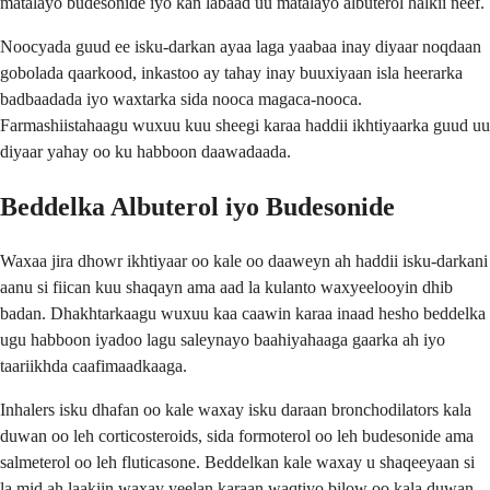
matalayo budesonide iyo kan labaad uu matalayo albuterol halkii neef.
Noocyada guud ee isku-darkan ayaa laga yaabaa inay diyaar noqdaan
gobolada qaarkood, inkastoo ay tahay inay buuxiyaan isla heerarka
badbaadada iyo waxtarka sida nooca magaca-nooca.
Farmashiistahaagu wuxuu kuu sheegi karaa haddii ikhtiyaarka guud uu
diyaar yahay oo ku habboon daawadaada.
Beddelka Albuterol iyo Budesonide
Waxaa jira dhowr ikhtiyaar oo kale oo daaweyn ah haddii isku-darkani
aanu si fiican kuu shaqayn ama aad la kulanto waxyeelooyin dhib
badan. Dhakhtarkaagu wuxuu kaa caawin karaa inaad hesho beddelka
ugu habboon iyadoo lagu saleynayo baahiyahaaga gaarka ah iyo
taariikhda caafimaadkaaga.
Inhalers isku dhafan oo kale waxay isku daraan bronchodilators kala
duwan oo leh corticosteroids, sida formoterol oo leh budesonide ama
salmeterol oo leh fluticasone. Beddelkan kale waxay u shaqeeyaan si
la mid ah laakiin waxay yeelan karaan waqtiyo bilow oo kala duwan,