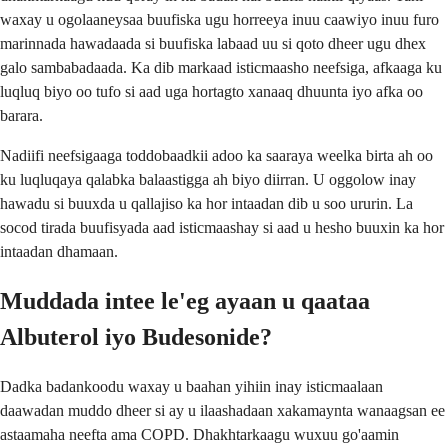
waxay u ogolaaneysaa buufiska ugu horreeya inuu caawiyo inuu furo
marinnada hawadaada si buufiska labaad uu si qoto dheer ugu dhex
galo sambabadaada. Ka dib markaad isticmaasho neefsiga, afkaaga ku
luqluq biyo oo tufo si aad uga hortagto xanaaq dhuunta iyo afka oo
barara.
Nadiifi neefsigaaga toddobaadkii adoo ka saaraya weelka birta ah oo
ku luqluqaya qalabka balaastigga ah biyo diirran. U oggolow inay
hawadu si buuxda u qallajiso ka hor intaadan dib u soo ururin. La
socod tirada buufisyada aad isticmaashay si aad u hesho buuxin ka hor
intaadan dhamaan.
Muddada intee le'eg ayaan u qaataa
Albuterol iyo Budesonide?
Dadka badankoodu waxay u baahan yihiin inay isticmaalaan
daawadan muddo dheer si ay u ilaashadaan xakamaynta wanaagsan ee
astaamaha neefta ama COPD. Dhakhtarkaagu wuxuu go'aamin