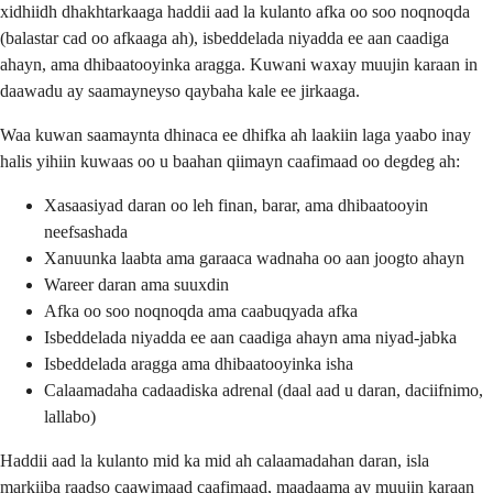
xidhiidh dhakhtarkaaga haddii aad la kulanto afka oo soo noqnoqda
(balastar cad oo afkaaga ah), isbeddelada niyadda ee aan caadiga
ahayn, ama dhibaatooyinka aragga. Kuwani waxay muujin karaan in
daawadu ay saamayneyso qaybaha kale ee jirkaaga.
Waa kuwan saamaynta dhinaca ee dhifka ah laakiin laga yaabo inay
halis yihiin kuwaas oo u baahan qiimayn caafimaad oo degdeg ah:
Xasaasiyad daran oo leh finan, barar, ama dhibaatooyin
neefsashada
Xanuunka laabta ama garaaca wadnaha oo aan joogto ahayn
Wareer daran ama suuxdin
Afka oo soo noqnoqda ama caabuqyada afka
Isbeddelada niyadda ee aan caadiga ahayn ama niyad-jabka
Isbeddelada aragga ama dhibaatooyinka isha
Calaamadaha cadaadiska adrenal (daal aad u daran, daciifnimo,
lallabo)
Haddii aad la kulanto mid ka mid ah calaamadahan daran, isla
markiiba raadso caawimaad caafimaad, maadaama ay muujin karaan