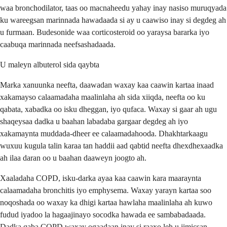
waa bronchodilator, taas oo macnaheedu yahay inay nasiso muruqyada
ku wareegsan marinnada hawadaada si ay u caawiso inay si degdeg ah
u furmaan. Budesonide waa corticosteroid oo yaraysa bararka iyo
caabuqa marinnada neefsashadaada.
U maleyn albuterol sida qaybta
Marka xanuunka neefta, daawadan waxay kaa caawin kartaa inaad
xakamayso calaamadaha maalinlaha ah sida xiiqda, neefta oo ku
qabata, xabadka oo isku dheggan, iyo qufaca. Waxay si gaar ah ugu
shaqeysaa dadka u baahan labadaba gargaar degdeg ah iyo
xakamaynta muddada-dheer ee calaamadahooda. Dhakhtarkaagu
wuxuu kugula talin karaa tan haddii aad qabtid neefta dhexdhexaadka
ah ilaa daran oo u baahan daaweyn joogto ah.
Xaaladaha COPD, isku-darka ayaa kaa caawin kara maaraynta
calaamadaha bronchitis iyo emphysema. Waxay yarayn kartaa soo
noqoshada oo waxay ka dhigi kartaa hawlaha maalinlaha ah kuwo
fudud iyadoo la hagaajinayo socodka hawada ee sambabadaada.
Dadka qaba COPD waxay ogaadaan inay si raaxo leh u jimicsan