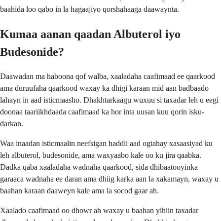
baahida loo qabo in la hagaajiyo qorshahaaga daawaynta.
Kumaa aanan qaadan Albuterol iyo
Budesonide?
Daawadan ma haboona qof walba, xaaladaha caafimaad ee qaarkood
ama duruufaha qaarkood waxay ka dhigi karaan mid aan badbaado
lahayn in aad isticmaasho. Dhakhtarkaagu wuxuu si taxadar leh u eegi
doonaa taariikhdaada caafimaad ka hor inta uusan kuu qorin isku-
darkan.
Waa inaadan isticmaalin neefsigan haddii aad ogtahay xasaasiyad ku
leh albuterol, budesonide, ama waxyaabo kale oo ku jira qaabka.
Dadka qaba xaaladaha wadnaha qaarkood, sida dhibaatooyinka
garaaca wadnaha ee daran ama dhiig karka aan la xakamayn, waxay u
baahan karaan daaweyn kale ama la socod gaar ah.
Xaalado caafimaad oo dhowr ah waxay u baahan yihiin taxadar