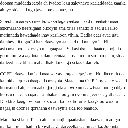
doonaa muddada saxda ah iyadoo lagu saleynayo xaaladdaada gaarka
ah iyo sida aad ugu jawaabto daaweynta.
Si aad u maareyso neefta, waxa laga yaabaa inaad u baahato inaad
isticmaasho neefsigaan bilooyin ama xitaa sanado si aad u ilaaliso
marinnada hawadaada inay xasilloon yihiin. Dadka qaar ayaa ugu
dambeyntii u gudbi kara daaweyn aan aad u daraneyn haddii
astaamahoodu si weyn u hagaagaan. Si kastaba ha ahaatee, joojinta
goor hore waxay inta badan keentaa in astaamuhu soo noqdaan, sidaa
darteed raac tilmaamaha dhakhtarkaaga si taxaddar leh.
COPD, daawadan badanaa waxay noqotaa qayb muddo dheer ah oo
ka mid ah qorshahaaga daaweynta. Maadaama COPD ay tahay xaalad
horusocod ah, isticmaalka joogtada ah wuxuu caawiyaa inuu gaabiyo
hoos u dhaca shaqada sambabada oo yareeyo inta jeer ee ay dhacaan.
Dhakhtarkaagu wuxuu la socon doonaa horumarkaaga oo wuxuu
hagaajin doonaa qorshaha daaweynta sida loo baahdo.
Marnaba si lama filaan ah ha u joojin qaadashada daawadan adigoon
marka hore la hadlin bixiyahaaga daryeelka caafimaadka. Joojinta