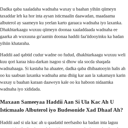
Dadka qaba xaaladaha wadnaha waxay u baahan yihiin qiimeyn
taxaddar leh ka hor inta aysan isticmaalin daawadan, maadaama
albuterol ay saameyn ku yeelan karto garaaca wadnaha iyo laxanka.
Dhakhtarkaagu wuxuu qiimeyn doonaa xaaladdaada wadnaha ee
gaarka ah wuxuuna go'aamin doonaa haddii faa'iidooyinku ka badan
yihiin khataraha.
Haddii aad qabtid cudur wadne oo fudud, dhakhtarkaagu wuxuu weli
kuu qori karaa isku-darkan isagoo si dhow ula socda shaqada
wadnahaaga. Si kastaba ha ahaatee, dadka qaba dhibaatooyin halis ah
oo ku saabsan laxanka wadnaha ama dhiig kar aan la xakamayn karin
waxay u baahan karaan daaweyn kale oo ku haboon nidaamka
wadnaha iyo xididada.
Maxaan Sameeyaa Haddii Aan Si Ula Kac Ah U
Isticmaalo Albuterol iyo Budesonide Xad Dhaaf Ah?
Haddii aad si ula kac ah u qaadatid neefsasho ka badan inta laguu