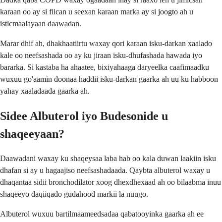
karaan oo ay si fiican u seexan karaan marka ay si joogto ah u
isticmaalayaan daawadan.
Marar dhif ah, dhakhaatiirtu waxay qori karaan isku-darkan xaalado
kale oo neefsashada oo ay ku jiraan isku-dhufashada hawada iyo
bararka. Si kastaba ha ahaatee, bixiyahaaga daryeelka caafimaadku
wuxuu go'aamin doonaa haddii isku-darkan gaarka ah uu ku habboon
yahay xaaladaada gaarka ah.
Sidee Albuterol iyo Budesonide u
shaqeeyaan?
Daawadani waxay ku shaqeysaa laba hab oo kala duwan laakiin isku
dhafan si ay u hagaajiso neefsashadaada. Qaybta albuterol waxay u
dhaqantaa sidii bronchodilator xoog dhexdhexaad ah oo bilaabma inuu
shaqeeyo daqiiqado gudahood markii la nuugo.
Albuterol wuxuu bartilmaameedsadaa qabatooyinka gaarka ah ee