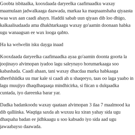
Goobta isbitaalka, kooxdaada daryeelka caafimaadku waxay
maamulaan jadwalkaaga daawada, markaa ka maqnaanshaha qiyaasta
waa wax aan caadi ahayn. Haddii sabab uun qiyaas dib loo dhigo,
kalkaalisadaada ama dhakhtarkaagu waxay go'aamin doonaan habka
ugu wanaagsan ee wax looga qabto.
Ha ka welwelin isku dayga inaad
Kooxdaada daryeelka caafimaadka ayaa go'aamin doonta goorta la
joojinayo alvimopan iyadoo lagu saleynayo horumarkaaga soo
kabashada. Caadi ahaan, tani waxay dhacdaa marka habkaaga
dheefshiidka uu mar kale si caadi ah u shaqeeyo, taas oo laga yaabo in
lagu muujiyo dhaqdhaqaaqa mindhicirka, si fiican u dulqaadka
cuntada, iyo dareenka barar yar.
Dadka badankoodu waxay qaataan alvimopan 3 ilaa 7 maalmood ka
dib qalliinka. Waqtiga saxda ah wuxuu ku xiran yahay sida ugu
dhaqsaha badan ee jidhkaagu u soo kabsado iyo sida aad ugu
jawaabayso daawada.