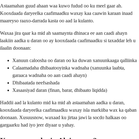
Astaamahan guud ahaan waa kuwo fudud oo ku meel gaar ah.
Kooxdaada daryeelka caafimaadku waxay kaa caawin karaan inaad
maareyso raaxo-darrada kasta oo aad la kulanto.
Waxaa jira qaar ka mid ah saamaynta dhinaca ee aan caadi ahayn
laakiin aadka u daran oo ay kooxdaada caafimaadku si taxaddar leh u
ilaalin doonaan:
Xanuun caloosha oo daran oo ka duwan xanuunkaaga qalliinka
Calaamadaha dhibaatooyinka wadnaha (xanuunka laabta,
garaaca wadnaha oo aan caadi ahayn)
Dhibaatada neefsashada
Xasaasiyad daran (finan, barar, dhibaato liqidda)
Haddii aad la kulanto mid ka mid ah astaamahan aadka u daran,
kooxdaada daryeelka caafimaadku waxay isla markiiba wax ka qaban
doonaan. Xusuusnow, waxaad ku jirtaa jawi la socdo halkaas oo
gargaarku had iyo jeer diyaar u yahay.