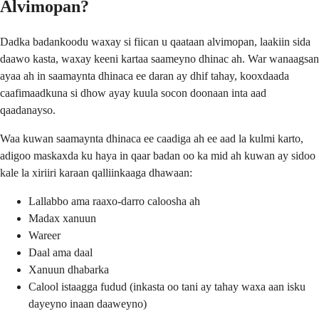
Alvimopan?
Dadka badankoodu waxay si fiican u qaataan alvimopan, laakiin sida
daawo kasta, waxay keeni kartaa saameyno dhinac ah. War wanaagsan
ayaa ah in saamaynta dhinaca ee daran ay dhif tahay, kooxdaada
caafimaadkuna si dhow ayay kuula socon doonaan inta aad
qaadanayso.
Waa kuwan saamaynta dhinaca ee caadiga ah ee aad la kulmi karto,
adigoo maskaxda ku haya in qaar badan oo ka mid ah kuwan ay sidoo
kale la xiriiri karaan qalliinkaaga dhawaan:
Lallabbo ama raaxo-darro caloosha ah
Madax xanuun
Wareer
Daal ama daal
Xanuun dhabarka
Calool istaagga fudud (inkasta oo tani ay tahay waxa aan isku
dayeyno inaan daaweyno)