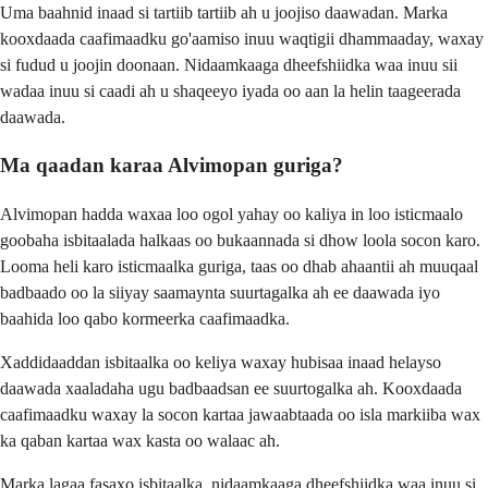
Uma baahnid inaad si tartiib tartiib ah u joojiso daawadan. Marka
kooxdaada caafimaadku go'aamiso inuu waqtigii dhammaaday, waxay
si fudud u joojin doonaan. Nidaamkaaga dheefshiidka waa inuu sii
wadaa inuu si caadi ah u shaqeeyo iyada oo aan la helin taageerada
daawada.
Ma qaadan karaa Alvimopan guriga?
Alvimopan hadda waxaa loo ogol yahay oo kaliya in loo isticmaalo
goobaha isbitaalada halkaas oo bukaannada si dhow loola socon karo.
Looma heli karo isticmaalka guriga, taas oo dhab ahaantii ah muuqaal
badbaado oo la siiyay saamaynta suurtagalka ah ee daawada iyo
baahida loo qabo kormeerka caafimaadka.
Xaddidaaddan isbitaalka oo keliya waxay hubisaa inaad helayso
daawada xaaladaha ugu badbaadsan ee suurtogalka ah. Kooxdaada
caafimaadku waxay la socon kartaa jawaabtaada oo isla markiiba wax
ka qaban kartaa wax kasta oo walaac ah.
Marka lagaa fasaxo isbitaalka, nidaamkaaga dheefshiidka waa inuu si