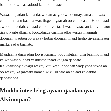
badan dhowr saacadood ka dib habraaca.
Waxaad qaadan kartaa daawadan adigoo wax cunaya ama aan wax
cunin, mana u baahna wax tixgelin gaar ah oo cuntada ah. Haddii aad
awood u leedahay inaad cabto biyo, taasi waa hagaagsan tahay in lagu
qaato kaabsalkaaga. Kooxdaada caafimaadku waxay maamuli
doonaan waqtiga oo waxay hubin doonaan inaad hesho qiyaasahaaga
marka aad u baahato.
Maadaama daawadan loo isticmaalo goob isbitaal, uma baahnid inaad
ka walwasho inaad xasuusato inaad keligaa qaadato.
Kalkaalisooyinkaagu waxay kuu keeni doonaan waqtiyada saxda ah
oo waxay ka jawaabi karaan wixii su'aalo ah ee aad ka qabtid
qaadashada.
Muddo intee le'eg ayaan qaadanayaa
Alvimopan?