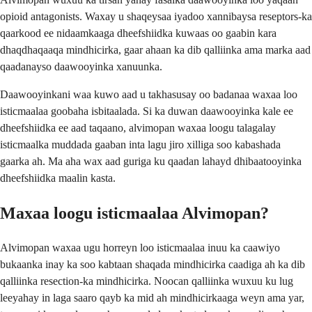
opioid antagonists. Waxay u shaqeysaa iyadoo xannibaysa reseptors-ka
qaarkood ee nidaamkaaga dheefshiidka kuwaas oo gaabin kara
dhaqdhaqaaqa mindhicirka, gaar ahaan ka dib qalliinka ama marka aad
qaadanayso daawooyinka xanuunka.
Daawooyinkani waa kuwo aad u takhasusay oo badanaa waxaa loo
isticmaalaa goobaha isbitaalada. Si ka duwan daawooyinka kale ee
dheefshiidka ee aad taqaano, alvimopan waxaa loogu talagalay
isticmaalka muddada gaaban inta lagu jiro xilliga soo kabashada
gaarka ah. Ma aha wax aad guriga ku qaadan lahayd dhibaatooyinka
dheefshiidka maalin kasta.
Maxaa loogu isticmaalaa Alvimopan?
Alvimopan waxaa ugu horreyn loo isticmaalaa inuu ka caawiyo
bukaanka inay ka soo kabtaan shaqada mindhicirka caadiga ah ka dib
qalliinka resection-ka mindhicirka. Noocan qalliinka wuxuu ku lug
leeyahay in laga saaro qayb ka mid ah mindhicirkaaga weyn ama yar,