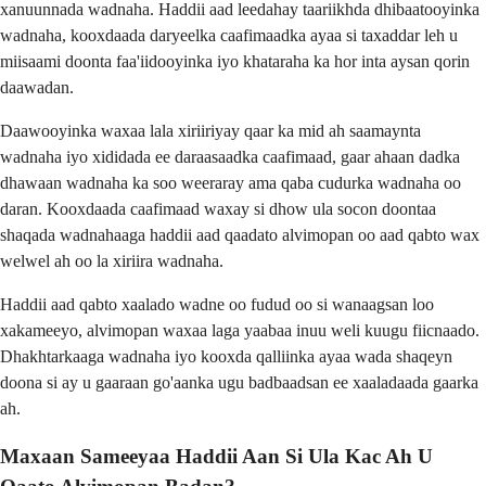
xanuunnada wadnaha. Haddii aad leedahay taariikhda dhibaatooyinka
wadnaha, kooxdaada daryeelka caafimaadka ayaa si taxaddar leh u
miisaami doonta faa'iidooyinka iyo khataraha ka hor inta aysan qorin
daawadan.
Daawooyinka waxaa lala xiriiriyay qaar ka mid ah saamaynta
wadnaha iyo xididada ee daraasaadka caafimaad, gaar ahaan dadka
dhawaan wadnaha ka soo weeraray ama qaba cudurka wadnaha oo
daran. Kooxdaada caafimaad waxay si dhow ula socon doontaa
shaqada wadnahaaga haddii aad qaadato alvimopan oo aad qabto wax
welwel ah oo la xiriira wadnaha.
Haddii aad qabto xaalado wadne oo fudud oo si wanaagsan loo
xakameeyo, alvimopan waxaa laga yaabaa inuu weli kuugu fiicnaado.
Dhakhtarkaaga wadnaha iyo kooxda qalliinka ayaa wada shaqeyn
doona si ay u gaaraan go'aanka ugu badbaadsan ee xaaladaada gaarka
ah.
Maxaan Sameeyaa Haddii Aan Si Ula Kac Ah U