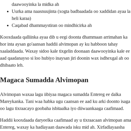
daawooyinka la midka ah
Uurka ama naasnuujinta (xogta badbaadada oo xaddidan ayaa la
heli karaa)
Caqabad dhammaystiran oo mindhicirka ah
Kooxdaada qalliinka ayaa dib u eegi doonta dhammaan arrimahan ka
hor inta aysan go'aansan haddii alvimopan ay ku habboon tahay
xaaladdaada. Waxay sidoo kale tixgelin doonaan daawooyinka kale ee
aad qaadanayso si loo hubiyo inaysan jiri doonin wax isdhexgal ah oo
dhibaato leh.
Magaca Sumadda Alvimopan
Alvimopan waxaa lagu iibiyaa magaca sumadda Entereg ee dalka
Mareykanka. Tani waa habka ugu caansan ee aad ku arki doonto isaga
oo lagu tixraacayo goobaha isbitaalka iyo diiwaankaaga caafimaad.
Haddii kooxdaada daryeelka caafimaad ay u tixraacaan alvimopan ama
Entereg, waxay ka hadlayaan daawada isku mid ah. Xirfadlayaasha