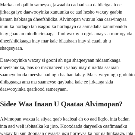
Marka aad qalliin sameyso, jawaabta cadaadiska dabiiciga ah ee
jirkaaga iyo daawooyinka xanuunka ee aad hesho waxay gaabin
karaan habkaaga dheefshiidka. Alvimopan wuxuu kaa caawinayaa
inuu ka hortago tan isagoo ka hortagaya calaamadaha xannibaadda
inay gaaraan mindhicirkaaga. Tani waxay u ogolaanaysaa muruqyada
dheefshiidkaaga inay mar kale bilaabaan inay si caadi ah u
shaqeeyaan.
Daawooyinka waxay si gooni ah ugu shaqeeyaan nidaamkaaga
dheefshiidka, taas oo macnaheedu yahay inay diiradda saaraan
saameyntooda meesha aad ugu baahan tahay. Ma si weyn ugu gudubto
dhiiggaaga ama ma saameyso qaybaha kale ee jirkaaga sida
daawooyinka qaarkood sameeyaan.
Sidee Waa Inaan U Qaataa Alvimopan?
Alvimopan waxaa la siiyaa qaab kaabsal ah oo aad liqdo, inta badan
inta aad weli isbitaalka ku jirto. Kooxdaada daryeelka caafimaadku
waxay ku siin doonaan qiyaasta ugu horreysa ka hor qalliinkaaga, inta