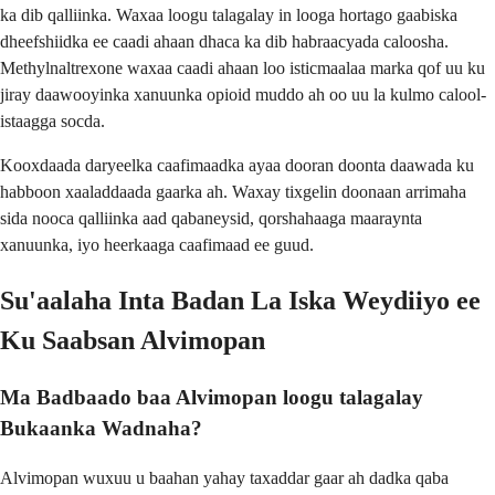
ka dib qalliinka. Waxaa loogu talagalay in looga hortago gaabiska
dheefshiidka ee caadi ahaan dhaca ka dib habraacyada caloosha.
Methylnaltrexone waxaa caadi ahaan loo isticmaalaa marka qof uu ku
jiray daawooyinka xanuunka opioid muddo ah oo uu la kulmo calool-
istaagga socda.
Kooxdaada daryeelka caafimaadka ayaa dooran doonta daawada ku
habboon xaaladdaada gaarka ah. Waxay tixgelin doonaan arrimaha
sida nooca qalliinka aad qabaneysid, qorshahaaga maaraynta
xanuunka, iyo heerkaaga caafimaad ee guud.
Su'aalaha Inta Badan La Iska Weydiiyo ee
Ku Saabsan Alvimopan
Ma Badbaado baa Alvimopan loogu talagalay
Bukaanka Wadnaha?
Alvimopan wuxuu u baahan yahay taxaddar gaar ah dadka qaba