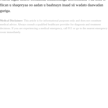
fiican u shaqeeyaa oo aadan u baahnayn inaad sii wadato daawadan
guriga.
Medical Disclaimer:
This article is for informational purposes only and does not constitute
medical advice. Always consult a qualified healthcare provider for diagnosis and treatment
decisions. If you are experiencing a medical emergency, call 911 or go to the nearest emergency
room immediately.