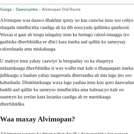
Guriga
Dawooyinka
Alvimopan Oral Route
Alvimopan waa daawo dhakhtar qoray oo kaa caawisa inuu soo celiyo
shaqada mindhicirka caadiga ah ka dib noocyada qalliinka qaarkood.
Waxaa si gaar ah loogu talagalay inuu ka hortago calool-istaagga iyo
gaabiska dheefshiidka ee dhici kara marka aad qalliin ku sameysay
calooshaada ama miskahaaga.
U maleyn inuu yahay caawiye la beegsaday oo ka shaqeeya
nidaamkaaga dheefshiidka si wax walba mar kale u dhaqaaqaan marka
jidhkaagu u baahan yahay taageerada dheeraadka ah inta lagu jiro soo
kabashada. Dhakhtarkaagu waxa laga yaabaa inuu kuu qoro daawadan
haddii aad qalliin ku sameyso mindhicirka ama habraacyo kale oo
saameyn ku yeelan kara laxanka caadiga ah ee marinkaaga
dheefshiidka.
Waa maxay Alvimopan?
Alvimopan wuxuu ka tirsan yahay fasalka daawooyinka loo yaqaan