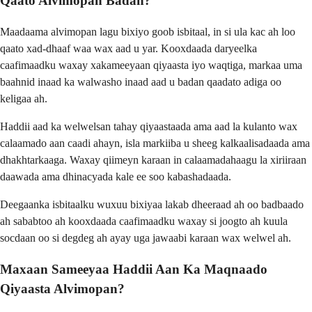
Qaato Alvimopan Badan?
Maadaama alvimopan lagu bixiyo goob isbitaal, in si ula kac ah loo
qaato xad-dhaaf waa wax aad u yar. Kooxdaada daryeelka
caafimaadku waxay xakameeyaan qiyaasta iyo waqtiga, markaa uma
baahnid inaad ka walwasho inaad aad u badan qaadato adiga oo
keligaa ah.
Haddii aad ka welwelsan tahay qiyaastaada ama aad la kulanto wax
calaamado aan caadi ahayn, isla markiiba u sheeg kalkaalisadaada ama
dhakhtarkaaga. Waxay qiimeyn karaan in calaamadahaagu la xiriiraan
daawada ama dhinacyada kale ee soo kabashadaada.
Deegaanka isbitaalku wuxuu bixiyaa lakab dheeraad ah oo badbaado
ah sababtoo ah kooxdaada caafimaadku waxay si joogto ah kuula
socdaan oo si degdeg ah ayay uga jawaabi karaan wax welwel ah.
Maxaan Sameeyaa Haddii Aan Ka Maqnaado
Qiyaasta Alvimopan?