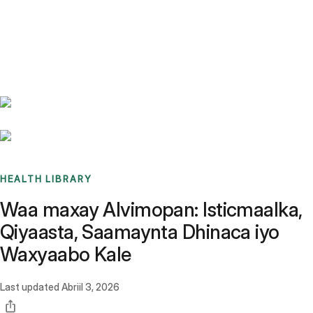
Benchmarks
Stories
FAQ
Sign up / Log in
HEALTH LIBRARY
Waa maxay Alvimopan: Isticmaalka,
Qiyaasta, Saamaynta Dhinaca iyo
Waxyaabo Kale
Last updated
Abriil 3, 2026