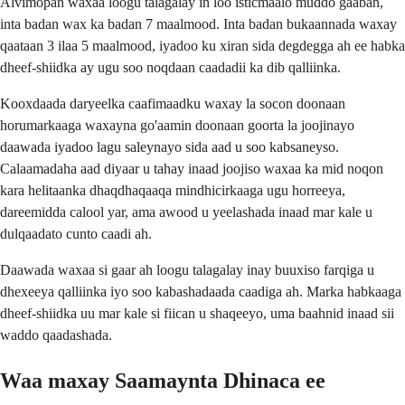
Alvimopan waxaa loogu talagalay in loo isticmaalo muddo gaaban,
inta badan wax ka badan 7 maalmood. Inta badan bukaannada waxay
qaataan 3 ilaa 5 maalmood, iyadoo ku xiran sida degdegga ah ee habka
dheef-shiidka ay ugu soo noqdaan caadadii ka dib qalliinka.
Kooxdaada daryeelka caafimaadku waxay la socon doonaan
horumarkaaga waxayna go'aamin doonaan goorta la joojinayo
daawada iyadoo lagu saleynayo sida aad u soo kabsaneyso.
Calaamadaha aad diyaar u tahay inaad joojiso waxaa ka mid noqon
kara helitaanka dhaqdhaqaaqa mindhicirkaaga ugu horreeya,
dareemidda calool yar, ama awood u yeelashada inaad mar kale u
dulqaadato cunto caadi ah.
Daawada waxaa si gaar ah loogu talagalay inay buuxiso farqiga u
dhexeeya qalliinka iyo soo kabashadaada caadiga ah. Marka habkaaga
dheef-shiidka uu mar kale si fiican u shaqeeyo, uma baahnid inaad sii
waddo qaadashada.
Waa maxay Saamaynta Dhinaca ee