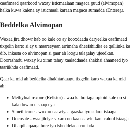
caafimaad qaarkood waxay isticmaalaan magaca guud (alvimopan)
halka kuwa kalena ay isticmaali karaan magaca sumadda (Entereg).
Beddelka Alvimopan
Waxaa jira dhowr hab oo kale oo ay kooxdaada daryeelka caafimaad
tixgelin karto si ay u maareeyaan arrimaha dheefshiidka ee qalliinka ka
dib, inkasta oo alvimopan si gaar ah loogu talagalay ujeedkan.
Doorashadu waxay ku xiran tahay xaaladdaada shakhsi ahaaneed iyo
taariikhda caafimaad.
Qaar ka mid ah beddelka dhakhtarkaagu tixgelin karo waxaa ka mid
ah:
Methylnaltrexone (Relistor) - waa ka hortaga opioid kale oo si
kala duwan u shaqeeya
Simethicone - wuxuu caawiyaa gaaska iyo calool istaaga
Docusate - waa jilciye saxaro oo kaa caawin kara calool istaaga
Dhaqdhaqaaqa hore iyo isbeddelada cuntada