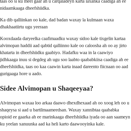
taas oo si ku meel gaar ah u carqaladeyn karta laxanka caadiga ah ee
nidaamkaaga dheefshiidka.
Ka dib qalliinkan oo kale, dad badan waxay la kulmaan waxa
dhakhaatiirtu ugu yeeraan
Kooxdaada daryeelka caafimaadku waxay sidoo kale tixgelin kartaa
alvimopan haddii aad qabtid qalliinno kale oo caloosha ah oo ay jirto
khatarta in dheefshiidku gaabiyo. Hadafku waa in la caawiyo
jidhkaaga inuu si degdeg ah ugu soo laabto qaababkiisa caadiga ah ee
dheefshiidka, taas oo kaa caawin karta inaad dareento fiicnaan oo aad
gurigaaga hore u aado.
Sidee Alvimopan u Shaqeeyaa?
Alvimopan waxaa loo arkaa daawo dhexdhexaad ah oo xoog leh oo u
shaqeysa si aad u bartilmaameedsan. Waxay xannibtaa qaababka
opioid ee gaarka ah ee marinkaaga dheefshiidka iyada oo aan saameyn
ku yeelan xanuunka aad ka heli karto daawooyinka kale.