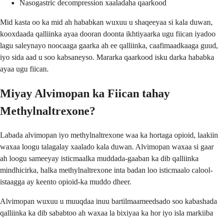
Nasogastric decompression xaaladaha qaarkood
Mid kasta oo ka mid ah hababkan wuxuu u shaqeeyaa si kala duwan,
kooxdaada qalliinka ayaa dooran doonta ikhtiyaarka ugu fiican iyadoo
lagu saleynayo noocaaga gaarka ah ee qalliinka, caafimaadkaaga guud,
iyo sida aad u soo kabsaneyso. Mararka qaarkood isku darka hababka
ayaa ugu fiican.
Miyay Alvimopan ka Fiican tahay
Methylnaltrexone?
Labada alvimopan iyo methylnaltrexone waa ka hortaga opioid, laakiin
waxaa loogu talagalay xaalado kala duwan. Alvimopan waxaa si gaar
ah loogu sameeyay isticmaalka muddada-gaaban ka dib qalliinka
mindhicirka, halka methylnaltrexone inta badan loo isticmaalo calool-
istaagga ay keento opioid-ka muddo dheer.
Alvimopan wuxuu u muuqdaa inuu bartilmaameedsado soo kabashada
qalliinka ka dib sababtoo ah waxaa la bixiyaa ka hor iyo isla markiiba