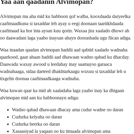
Yaa aan qaadanin Alvimopan?
Alvimopan ma aha mid ku habboon qof walba, kooxdaada daryeelka
caafimaadkuna si taxaddar leh ayay u eegi doonaan taariikhdaada
caafimaad ka hor inta aysan kuu qorin. Waxaa jira xaalado dhowr ah
oo daawadani laga yaabo inaysan ahayn doorashada ugu fiican adiga.
Waa inaadan qaadan alvimopan haddii aad qabtid xaalado wadnaha
qaarkood, gaar ahaan haddii aad dhawaan wadno qabad ku dhacday.
Daawadu waxay awood u leedahay inay saamayso garaaca
wadnahaaga, sidaa darteed dhakhtarkaagu wuxuu si taxaddar leh u
tixgelin doonaa caafimaadkaaga wadnaha.
Waa kuwan qaar ka mid ah xaaladaha laga yaabo inay ka dhigaan
alvimopan mid aan ku habboonayn adiga:
Wadno qabad dhawaan dhacay ama cudur wadne oo daran
Cudurka kelyaha oo daran
Cudurka beerka oo daran
Xasaasiyad la yaqaan oo ku timaada alvimopan ama