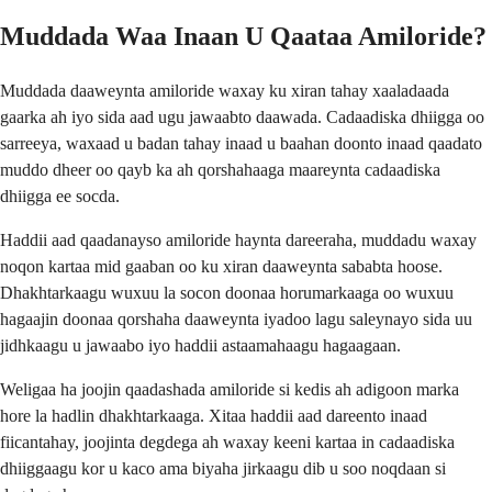
Muddada Waa Inaan U Qaataa Amiloride?
Muddada daaweynta amiloride waxay ku xiran tahay xaaladaada
gaarka ah iyo sida aad ugu jawaabto daawada. Cadaadiska dhiigga oo
sarreeya, waxaad u badan tahay inaad u baahan doonto inaad qaadato
muddo dheer oo qayb ka ah qorshahaaga maareynta cadaadiska
dhiigga ee socda.
Haddii aad qaadanayso amiloride haynta dareeraha, muddadu waxay
noqon kartaa mid gaaban oo ku xiran daaweynta sababta hoose.
Dhakhtarkaagu wuxuu la socon doonaa horumarkaaga oo wuxuu
hagaajin doonaa qorshaha daaweynta iyadoo lagu saleynayo sida uu
jidhkaagu u jawaabo iyo haddii astaamahaagu hagaagaan.
Weligaa ha joojin qaadashada amiloride si kedis ah adigoon marka
hore la hadlin dhakhtarkaaga. Xitaa haddii aad dareento inaad
fiicantahay, joojinta degdega ah waxay keeni kartaa in cadaadiska
dhiiggaagu kor u kaco ama biyaha jirkaagu dib u soo noqdaan si