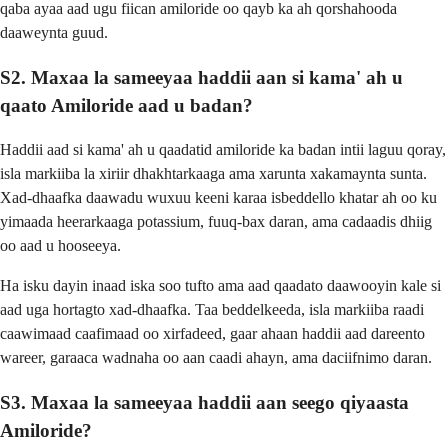
qaba ayaa aad ugu fiican amiloride oo qayb ka ah qorshahooda
daaweynta guud.
S2. Maxaa la sameeyaa haddii aan si kama' ah u
qaato Amiloride aad u badan?
Haddii aad si kama' ah u qaadatid amiloride ka badan intii laguu qoray,
isla markiiba la xiriir dhakhtarkaaga ama xarunta xakamaynta sunta.
Xad-dhaafka daawadu wuxuu keeni karaa isbeddello khatar ah oo ku
yimaada heerarkaaga potassium, fuuq-bax daran, ama cadaadis dhiig
oo aad u hooseeya.
Ha isku dayin inaad iska soo tufto ama aad qaadato daawooyin kale si
aad uga hortagto xad-dhaafka. Taa beddelkeeda, isla markiiba raadi
caawimaad caafimaad oo xirfadeed, gaar ahaan haddii aad dareento
wareer, garaaca wadnaha oo aan caadi ahayn, ama daciifnimo daran.
S3. Maxaa la sameeyaa haddii aan seego qiyaasta
Amiloride?