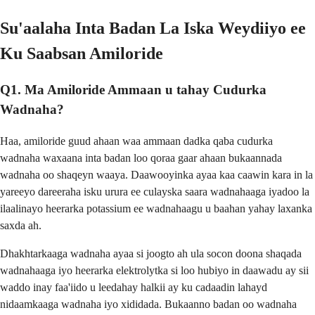
Su'aalaha Inta Badan La Iska Weydiiyo ee
Ku Saabsan Amiloride
Q1. Ma Amiloride Ammaan u tahay Cudurka
Wadnaha?
Haa, amiloride guud ahaan waa ammaan dadka qaba cudurka
wadnaha waxaana inta badan loo qoraa gaar ahaan bukaannada
wadnaha oo shaqeyn waaya. Daawooyinka ayaa kaa caawin kara in la
yareeyo dareeraha isku urura ee culayska saara wadnahaaga iyadoo la
ilaalinayo heerarka potassium ee wadnahaagu u baahan yahay laxanka
saxda ah.
Dhakhtarkaaga wadnaha ayaa si joogto ah ula socon doona shaqada
wadnahaaga iyo heerarka elektrolytka si loo hubiyo in daawadu ay sii
waddo inay faa'iido u leedahay halkii ay ku cadaadin lahayd
nidaamkaaga wadnaha iyo xididada. Bukaanno badan oo wadnaha