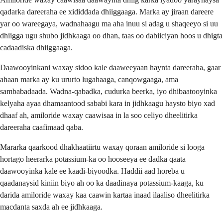
qadarka dareeraha ee xididdada dhiiggaaga. Marka ay jiraan dareere
yar oo wareegaya, wadnahaagu ma aha inuu si adag u shaqeeyo si uu
dhiigga ugu shubo jidhkaaga oo dhan, taas oo dabiiciyan hoos u dhigta
cadaadiska dhiiggaaga.
Daawooyinkani waxay sidoo kale daaweeyaan haynta dareeraha, gaar
ahaan marka ay ku ururto lugahaaga, canqowgaaga, ama
sambabadaada. Wadna-qabadka, cudurka beerka, iyo dhibaatooyinka
kelyaha ayaa dhamaantood sababi kara in jidhkaagu haysto biyo xad
dhaaf ah, amiloride waxay caawisaa in la soo celiyo dheelitirka
dareeraha caafimaad qaba.
Mararka qaarkood dhakhaatiirtu waxay qoraan amiloride si looga
hortago heerarka potassium-ka oo hooseeya ee dadka qaata
daawooyinka kale ee kaadi-biyoodka. Haddii aad horeba u
qaadanaysid kiniin biyo ah oo ka daadinaya potassium-kaaga, ku
darida amiloride waxay kaa caawin kartaa inaad ilaaliso dheelitirka
macdanta saxda ah ee jidhkaaga.