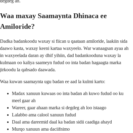
degdeg ah.
Waa maxay Saamaynta Dhinaca ee
Amiloride?
Dadka badankoodu waxay si fiican u qaataan amiloride, laakiin sida
daawo kasta, waxay keeni kartaa waxyeelo. War wanaagsan ayaa ah
in waxyeelada daran ay dhif yihiin, dad badankooduna waxay la
kulmaan oo kaliya saameyn fudud oo inta badan hagaagta marka
jirkoodu la qabsado daawada.
Waa kuwan saamaynta ugu badan ee aad la kulmi karto:
Madax xanuun kuwaas oo inta badan ah kuwo fudud oo ku
meel gaar ah
Wareer, gaar ahaan marka si degdeg ah loo istaago
Lalabbo ama calool xanuun fudud
Daal ama dareemid daal ka badan sidii caadiga ahayd
Murqo xanuun ama daciifnimo