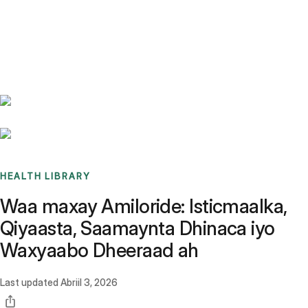
Benchmarks
Stories
FAQ
Sign up / Log in
HEALTH LIBRARY
Waa maxay Amiloride: Isticmaalka,
Qiyaasta, Saamaynta Dhinaca iyo
Waxyaabo Dheeraad ah
Last updated
Abriil 3, 2026