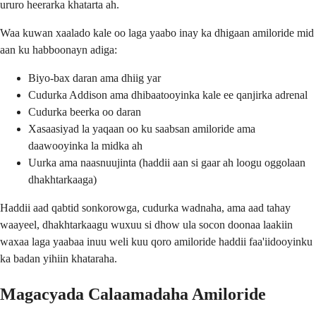
ururo heerarka khatarta ah.
Waa kuwan xaalado kale oo laga yaabo inay ka dhigaan amiloride mid
aan ku habboonayn adiga:
Biyo-bax daran ama dhiig yar
Cudurka Addison ama dhibaatooyinka kale ee qanjirka adrenal
Cudurka beerka oo daran
Xasaasiyad la yaqaan oo ku saabsan amiloride ama
daawooyinka la midka ah
Uurka ama naasnuujinta (haddii aan si gaar ah loogu oggolaan
dhakhtarkaaga)
Haddii aad qabtid sonkorowga, cudurka wadnaha, ama aad tahay
waayeel, dhakhtarkaagu wuxuu si dhow ula socon doonaa laakiin
waxaa laga yaabaa inuu weli kuu qoro amiloride haddii faa'iidooyinku
ka badan yihiin khataraha.
Magacyada Calaamadaha Amiloride