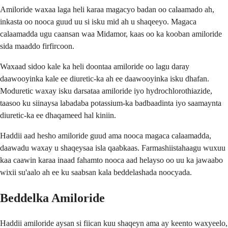
Amiloride waxaa laga heli karaa magacyo badan oo calaamado ah,
inkasta oo nooca guud uu si isku mid ah u shaqeeyo. Magaca
calaamadda ugu caansan waa Midamor, kaas oo ka kooban amiloride
sida maaddo firfircoon.
Waxaad sidoo kale ka heli doontaa amiloride oo lagu daray
daawooyinka kale ee diuretic-ka ah ee daawooyinka isku dhafan.
Moduretic waxay isku darsataa amiloride iyo hydrochlorothiazide,
taasoo ku siinaysa labadaba potassium-ka badbaadinta iyo saamaynta
diuretic-ka ee dhaqameed hal kiniin.
Haddii aad hesho amiloride guud ama nooca magaca calaamadda,
daawadu waxay u shaqeysaa isla qaabkaas. Farmashiistahaagu wuxuu
kaa caawin karaa inaad fahamto nooca aad helayso oo uu ka jawaabo
wixii su'aalo ah ee ku saabsan kala beddelashada noocyada.
Beddelka Amiloride
Haddii amiloride aysan si fiican kuu shaqeyn ama ay keento waxyeelo,