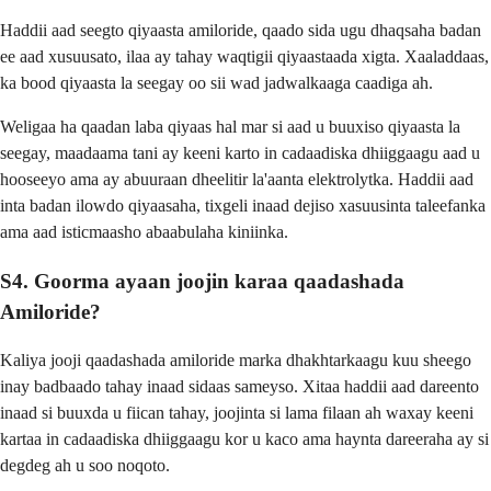
Haddii aad seegto qiyaasta amiloride, qaado sida ugu dhaqsaha badan
ee aad xusuusato, ilaa ay tahay waqtigii qiyaastaada xigta. Xaaladdaas,
ka bood qiyaasta la seegay oo sii wad jadwalkaaga caadiga ah.
Weligaa ha qaadan laba qiyaas hal mar si aad u buuxiso qiyaasta la
seegay, maadaama tani ay keeni karto in cadaadiska dhiiggaagu aad u
hooseeyo ama ay abuuraan dheelitir la'aanta elektrolytka. Haddii aad
inta badan ilowdo qiyaasaha, tixgeli inaad dejiso xasuusinta taleefanka
ama aad isticmaasho abaabulaha kiniinka.
S4. Goorma ayaan joojin karaa qaadashada
Amiloride?
Kaliya jooji qaadashada amiloride marka dhakhtarkaagu kuu sheego
inay badbaado tahay inaad sidaas sameyso. Xitaa haddii aad dareento
inaad si buuxda u fiican tahay, joojinta si lama filaan ah waxay keeni
kartaa in cadaadiska dhiiggaagu kor u kaco ama haynta dareeraha ay si
degdeg ah u soo noqoto.