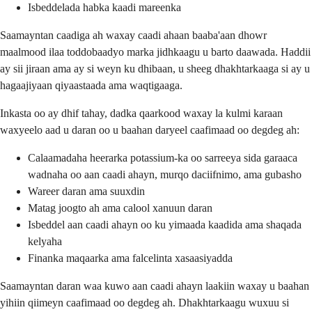
Isbeddelada habka kaadi mareenka
Saamayntan caadiga ah waxay caadi ahaan baaba'aan dhowr
maalmood ilaa toddobaadyo marka jidhkaagu u barto daawada. Haddii
ay sii jiraan ama ay si weyn ku dhibaan, u sheeg dhakhtarkaaga si ay u
hagaajiyaan qiyaastaada ama waqtigaaga.
Inkasta oo ay dhif tahay, dadka qaarkood waxay la kulmi karaan
waxyeelo aad u daran oo u baahan daryeel caafimaad oo degdeg ah:
Calaamadaha heerarka potassium-ka oo sarreeya sida garaaca
wadnaha oo aan caadi ahayn, murqo daciifnimo, ama gubasho
Wareer daran ama suuxdin
Matag joogto ah ama calool xanuun daran
Isbeddel aan caadi ahayn oo ku yimaada kaadida ama shaqada
kelyaha
Finanka maqaarka ama falcelinta xasaasiyadda
Saamayntan daran waa kuwo aan caadi ahayn laakiin waxay u baahan
yihiin qiimeyn caafimaad oo degdeg ah. Dhakhtarkaagu wuxuu si