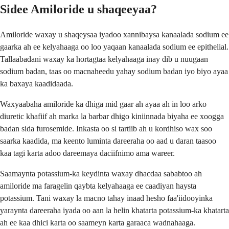
Sidee Amiloride u shaqeeyaa?
Amiloride waxay u shaqeysaa iyadoo xannibaysa kanaalada sodium ee
gaarka ah ee kelyahaaga oo loo yaqaan kanaalada sodium ee epithelial.
Tallaabadani waxay ka hortagtaa kelyahaaga inay dib u nuugaan
sodium badan, taas oo macnaheedu yahay sodium badan iyo biyo ayaa
ka baxaya kaadidaada.
Waxyaabaha amiloride ka dhiga mid gaar ah ayaa ah in loo arko
diuretic khafiif ah marka la barbar dhigo kiniinnada biyaha ee xoogga
badan sida furosemide. Inkasta oo si tartiib ah u kordhiso wax soo
saarka kaadida, ma keento luminta dareeraha oo aad u daran taasoo
kaa tagi karta adoo dareemaya daciifnimo ama wareer.
Saamaynta potassium-ka keydinta waxay dhacdaa sababtoo ah
amiloride ma faragelin qaybta kelyahaaga ee caadiyan haysta
potassium. Tani waxay la macno tahay inaad hesho faa'iidooyinka
yaraynta dareeraha iyada oo aan la helin khatarta potassium-ka khatarta
ah ee kaa dhici karta oo saameyn karta garaaca wadnahaaga.