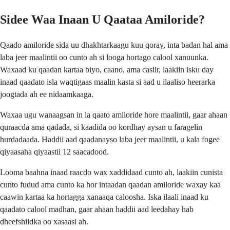
Sidee Waa Inaan U Qaataa Amiloride?
Qaado amiloride sida uu dhakhtarkaagu kuu qoray, inta badan hal ama
laba jeer maalintii oo cunto ah si looga hortago calool xanuunka.
Waxaad ku qaadan kartaa biyo, caano, ama casiir, laakiin isku day
inaad qaadato isla waqtigaas maalin kasta si aad u ilaaliso heerarka
joogtada ah ee nidaamkaaga.
Waxaa ugu wanaagsan in la qaato amiloride hore maalintii, gaar ahaan
quraacda ama qadada, si kaadida oo kordhay aysan u faragelin
hurdadaada. Haddii aad qaadanayso laba jeer maalintii, u kala fogee
qiyaasaha qiyaastii 12 saacadood.
Looma baahna inaad raacdo wax xaddidaad cunto ah, laakiin cunista
cunto fudud ama cunto ka hor intaadan qaadan amiloride waxay kaa
caawin kartaa ka hortagga xanaaqa caloosha. Iska ilaali inaad ku
qaadato calool madhan, gaar ahaan haddii aad leedahay hab
dheefshiidka oo xasaasi ah.