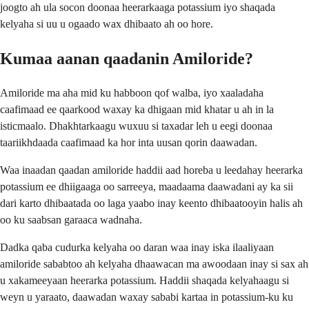
joogto ah ula socon doonaa heerarkaaga potassium iyo shaqada
kelyaha si uu u ogaado wax dhibaato ah oo hore.
Kumaa aanan qaadanin Amiloride?
Amiloride ma aha mid ku habboon qof walba, iyo xaaladaha
caafimaad ee qaarkood waxay ka dhigaan mid khatar u ah in la
isticmaalo. Dhakhtarkaagu wuxuu si taxadar leh u eegi doonaa
taariikhdaada caafimaad ka hor inta uusan qorin daawadan.
Waa inaadan qaadan amiloride haddii aad horeba u leedahay heerarka
potassium ee dhiigaaga oo sarreeya, maadaama daawadani ay ka sii
dari karto dhibaatada oo laga yaabo inay keento dhibaatooyin halis ah
oo ku saabsan garaaca wadnaha.
Dadka qaba cudurka kelyaha oo daran waa inay iska ilaaliyaan
amiloride sababtoo ah kelyaha dhaawacan ma awoodaan inay si sax ah
u xakameeyaan heerarka potassium. Haddii shaqada kelyahaagu si
weyn u yaraato, daawadan waxay sababi kartaa in potassium-ku ku