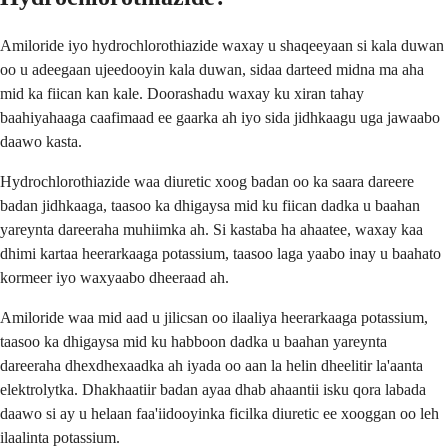
Amiloride iyo hydrochlorothiazide waxay u shaqeeyaan si kala duwan
oo u adeegaan ujeedooyin kala duwan, sidaa darteed midna ma aha
mid ka fiican kan kale. Doorashadu waxay ku xiran tahay
baahiyahaaga caafimaad ee gaarka ah iyo sida jidhkaagu uga jawaabo
daawo kasta.
Hydrochlorothiazide waa diuretic xoog badan oo ka saara dareere
badan jidhkaaga, taasoo ka dhigaysa mid ku fiican dadka u baahan
yareynta dareeraha muhiimka ah. Si kastaba ha ahaatee, waxay kaa
dhimi kartaa heerarkaaga potassium, taasoo laga yaabo inay u baahato
kormeer iyo waxyaabo dheeraad ah.
Amiloride waa mid aad u jilicsan oo ilaaliya heerarkaaga potassium,
taasoo ka dhigaysa mid ku habboon dadka u baahan yareynta
dareeraha dhexdhexaadka ah iyada oo aan la helin dheelitir la'aanta
elektrolytka. Dhakhaatiir badan ayaa dhab ahaantii isku qora labada
daawo si ay u helaan faa'iidooyinka ficilka diuretic ee xooggan oo leh
ilaalinta potassium.