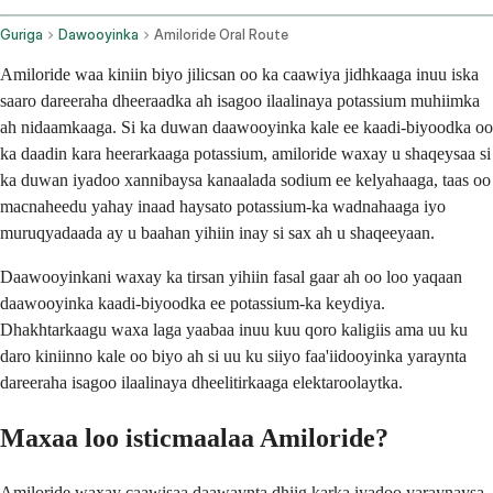
Guriga
Dawooyinka
Amiloride Oral Route
Amiloride waa kiniin biyo jilicsan oo ka caawiya jidhkaaga inuu iska
saaro dareeraha dheeraadka ah isagoo ilaalinaya potassium muhiimka
ah nidaamkaaga. Si ka duwan daawooyinka kale ee kaadi-biyoodka oo
ka daadin kara heerarkaaga potassium, amiloride waxay u shaqeysaa si
ka duwan iyadoo xannibaysa kanaalada sodium ee kelyahaaga, taas oo
macnaheedu yahay inaad haysato potassium-ka wadnahaaga iyo
muruqyadaada ay u baahan yihiin inay si sax ah u shaqeeyaan.
Daawooyinkani waxay ka tirsan yihiin fasal gaar ah oo loo yaqaan
daawooyinka kaadi-biyoodka ee potassium-ka keydiya.
Dhakhtarkaagu waxa laga yaabaa inuu kuu qoro kaligiis ama uu ku
daro kiniinno kale oo biyo ah si uu ku siiyo faa'iidooyinka yaraynta
dareeraha isagoo ilaalinaya dheelitirkaaga elektaroolaytka.
Maxaa loo isticmaalaa Amiloride?
Amiloride waxay caawisaa daawaynta dhiig karka iyadoo yaraynaysa