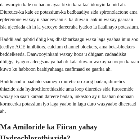
daawooyin kale oo badan ayaa bixin kara faa'iidooyin la mid ah.
Diuretics-ka kale ee potassium-ka badbaadiya sida spironolactone ama
eplerenone waxay u shaqeeyaan si ka duwan laakiin waxay gaaraan
isla ujeedada ah in la yareeyo dareeraha iyadoo la ilaalinayo potassium.
Haddii aad qabtid dhiig kar, dhakhtarkaagu waxa laga yaabaa inuu soo
jeediyo ACE inhibitors, calcium channel blockers, ama beta-blockers
beddelkeeda. Daawooyinkani waxay hoos u dhigaan cadaadiska
dhiigga iyagoo adeegsanaya habab kala duwan waxayna noqon karaan
kuwo ku habboon baahiyahaaga caafimaad ee gaarka ah.
Haddii aad u baahato saameyn diuretic oo xoog badan, diuretics
thiazide sida hydrochlorothiazide ama loop diuretics sida furosemide
waxay ka saari karaan dareere badan, inkastoo ay u baahan doonaan
kormeerka potassium iyo laga yaabo in lagu daro waxyaabo dheeraad
ah.
Ma Amiloride ka Fiican yahay
Hydrochlorothiazide?