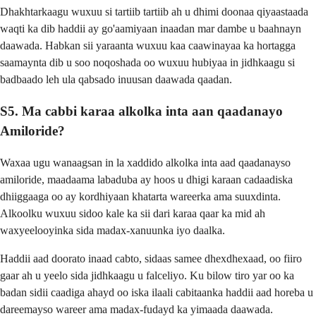
Dhakhtarkaagu wuxuu si tartiib tartiib ah u dhimi doonaa qiyaastaada
waqti ka dib haddii ay go'aamiyaan inaadan mar dambe u baahnayn
daawada. Habkan sii yaraanta wuxuu kaa caawinayaa ka hortagga
saamaynta dib u soo noqoshada oo wuxuu hubiyaa in jidhkaagu si
badbaado leh ula qabsado inuusan daawada qaadan.
S5. Ma cabbi karaa alkolka inta aan qaadanayo
Amiloride?
Waxaa ugu wanaagsan in la xaddido alkolka inta aad qaadanayso
amiloride, maadaama labaduba ay hoos u dhigi karaan cadaadiska
dhiiggaaga oo ay kordhiyaan khatarta wareerka ama suuxdinta.
Alkoolku wuxuu sidoo kale ka sii dari karaa qaar ka mid ah
waxyeelooyinka sida madax-xanuunka iyo daalka.
Haddii aad doorato inaad cabto, sidaas samee dhexdhexaad, oo fiiro
gaar ah u yeelo sida jidhkaagu u falceliyo. Ku bilow tiro yar oo ka
badan sidii caadiga ahayd oo iska ilaali cabitaanka haddii aad horeba u
dareemayso wareer ama madax-fudayd ka yimaada daawada.