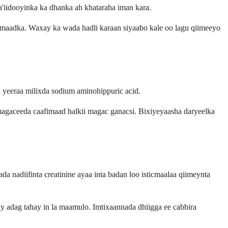
a'iidooyinka ka dhanka ah khataraha iman kara.
fimaadka. Waxay ka wada hadli karaan siyaabo kale oo lagu qiimeeyo
yeeraa milixda sodium aminohippuric acid.
magaceeda caafimaad halkii magac ganacsi. Bixiyeyaasha daryeelka
 nadiifinta creatinine ayaa inta badan loo isticmaalaa qiimeynta
ay adag tahay in la maamulo. Imtixaannada dhiigga ee cabbira