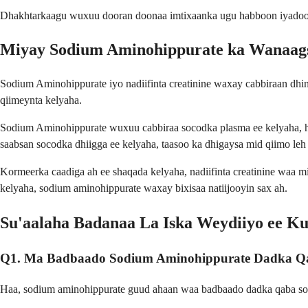
Dhakhtarkaagu wuxuu dooran doonaa imtixaanka ugu habboon iyadoo l
Miyay Sodium Aminohippurate ka Wanaagsa
Sodium Aminohippurate iyo nadiifinta creatinine waxay cabbiraan dh
qiimeynta kelyaha.
Sodium Aminohippurate wuxuu cabbiraa socodka plasma ee kelyaha, ha
saabsan socodka dhiigga ee kelyaha, taasoo ka dhigaysa mid qiimo leh 
Kormeerka caadiga ah ee shaqada kelyaha, nadiifinta creatinine waa mi
kelyaha, sodium aminohippurate waxay bixisaa natiijooyin sax ah.
Su'aalaha Badanaa La Iska Weydiiyo ee K
Q1. Ma Badbaado Sodium Aminohippurate Dadka Q
Haa, sodium aminohippurate guud ahaan waa badbaado dadka qaba so