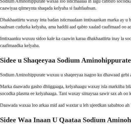
Sodium Aminohippurate waxaa loo isticmaalaa in lagu cabbiro socodka
caawiyaa qiimeynta shaqada kelyaha si faahfaahsan.
Dhakhaatiirtu waxay inta badan isticmaalaan imtixaankan marka ay u b
saabsan cudurka kelyaha, ama haddii aad qabto xaalad caafimaad oo a
Imtixaanku wuxuu sidoo kale ka caawin karaa dhakhaatiirta inay la 
caafimaadka kelyaha.
Sidee u Shaqeeyaa Sodium Aminohippurat
Sodium Aminohippurate wuxuu u shaqeeyaa isagoo ku dhawaad gebi aha
Marka daawadu gasho dhiiggaaga, kelyahaagu waxay isla markiiba bilaa
socodka plasma ee kelyahaaga. Tani waxay siinaysaa sawir sax ah oo 
Daawada waxaa loo arkaa mid aad waxtar u leh ujeedkan sababtoo ah k
Sidee Waa Inaan U Qaataa Sodium Aminoh