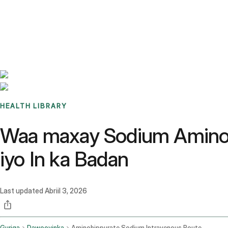
Benchmarks
Stories
FAQ
Sign up / Log in
HEALTH LIBRARY
Waa maxay Sodium Aminohi
iyo In ka Badan
Last updated
Abriil 3, 2026
Guriga
Dawooyinka
Aminohippurate Sodium Intravenous Route