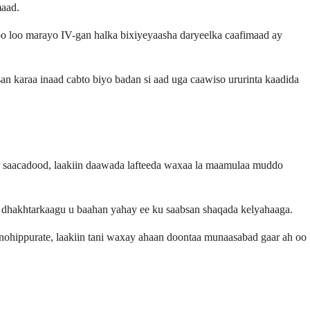
maad.
oo loo marayo IV-gan halka bixiyeyaasha daryeelka caafimaad ay
an karaa inaad cabto biyo badan si aad uga caawiso ururinta kaadida
wr saacadood, laakiin daawada lafteeda waxaa la maamulaa muddo
dhakhtarkaagu u baahan yahay ee ku saabsan shaqada kelyahaaga.
nohippurate, laakiin tani waxay ahaan doontaa munaasabad gaar ah oo