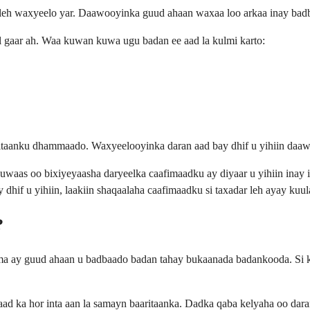
leh waxyeelo yar. Daawooyinka guud ahaan waxaa loo arkaa inay badba
gaar ah. Waa kuwan kuwa ugu badan ee aad la kulmi karto:
ritaanku dhammaado. Waxyeelooyinka daran aad bay dhif u yihiin daa
kuwaas oo bixiyeyaasha daryeelka caafimaadku ay diyaar u yihiin inay
dhif u yihiin, laakiin shaqaalaha caafimaadku si taxadar leh ayay kuula
?
a ay guud ahaan u badbaado badan tahay bukaanada badankooda. Si ka
imaad ka hor inta aan la samayn baaritaanka. Dadka qaba kelyaha oo 