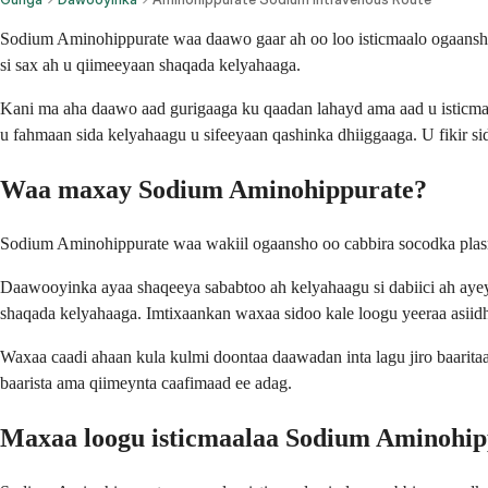
Sodium Aminohippurate waa daawo gaar ah oo loo isticmaalo ogaanshaha
si sax ah u qiimeeyaan shaqada kelyahaaga.
Kani ma aha daawo aad gurigaaga ku qaadan lahayd ama aad u isticmaa
u fahmaan sida kelyahaagu u sifeeyaan qashinka dhiiggaaga. U fikir si
Waa maxay Sodium Aminohippurate?
Sodium Aminohippurate waa wakiil ogaansho oo cabbira socodka plasma
Daawooyinka ayaa shaqeeya sababtoo ah kelyahaagu si dabiici ah ayey u
shaqada kelyahaaga. Imtixaankan waxaa sidoo kale loogu yeeraa asii
Waxaa caadi ahaan kula kulmi doontaa daawadan inta lagu jiro baaritaa
baarista ama qiimeynta caafimaad ee adag.
Maxaa loogu isticmaalaa Sodium Aminohip