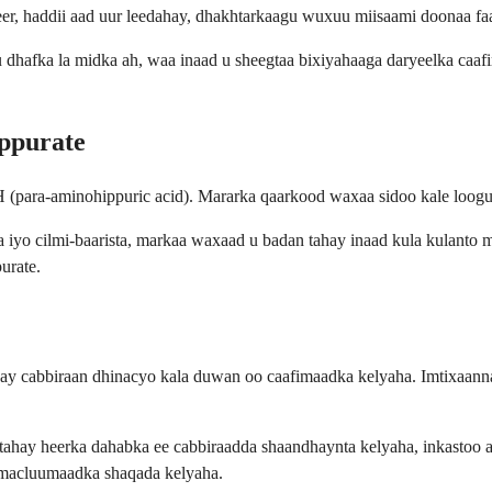
eer, haddii aad uur leedahay, dhakhtarkaagu wuxuu miisaami doonaa fa
 dhafka la midka ah, waa inaad u sheegtaa bixiyahaaga daryeelka caa
ppurate
para-aminohippuric acid). Mararka qaarkood waxaa sidoo kale loogu 
 iyo cilmi-baarista, markaa waxaad u badan tahay inaad kula kulanto 
urate.
y cabbiraan dhinacyo kala duwan oo caafimaadka kelyaha. Imtixaannada
y tahay heerka dahabka ee cabbiraadda shaandhaynta kelyaha, inkastoo 
a macluumaadka shaqada kelyaha.