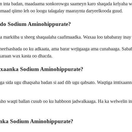
n inta badan, maadaama sonkorowgu saameyn karo shaqada kelyaha waq
maad qiimo leh oo loogu talagalay maaraynta daryeelkooda guud.
aado Sodium Aminohippurate?
 isla markiiba u sheeg shaqaalaha caafimaadka. Waxaa loo tababaray i
efsashada oo ku adkaata, ama barar wejigaaga ama cunahaaga. Sababto
karaan wax kasta oo dhacda.
mtixaanka Sodium Aminohippurate?
kaaga sida ugu dhaqsaha badan si aad dib ugu qabsato. Waqtiga imtixaa
ho waqti ballan cusub oo ku habboon jadwalkaaga. Ha ka welwelin in
aanka Sodium Aminohippurate?