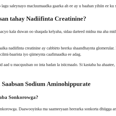
agu saleynayo macluumaadka gaarka ah ee ay u baahan yihiin ee ku s
n tahay Nadiifinta Creatinine?
inacyo kala duwan oo shaqada kelyaha, sidaa darteed midna ma aha m
lka nadiifinta creatinine ay cabbirto heerka shaandhaynta glomerul
cilmi-baarista iyo qiimeynta caafimaadka ee adag.
d aad u macquulsan oo inta badan la isticmaalo. Si kastaba ha ahaatee
u Saabsan Sodium Aminohippurate
aba Sonkorowga?
nkorowga. Daawooyinka ma saameeyaan heerarka sonkorta dhiigga am