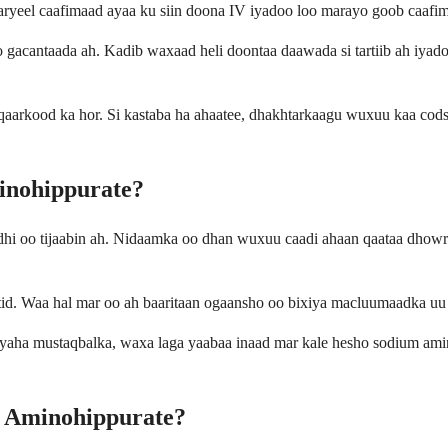
aryeel caafimaad ayaa ku siin doona IV iyadoo loo marayo goob caafi
 gacantaada ah. Kadib waxaad heli doontaa daawada si tartiib ah iyad
 qaarkood ka hor. Si kastaba ha ahaatee, dhakhtarkaagu wuxuu kaa cods
nohippurate?
 fadhi oo tijaabin ah. Nidaamka oo dhan wuxuu caadi ahaan qaataa dho
d. Waa hal mar oo ah baaritaan ogaansho oo bixiya macluumaadka uu 
lyaha mustaqbalka, waxa laga yaabaa inaad mar kale hesho sodium ami
 Aminohippurate?