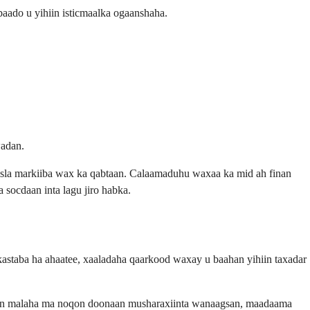
ado u yihiin isticmaalka ogaanshaha.
wadan.
 isla markiiba wax ka qabtaan. Calaamaduhu waxaa ka mid ah finan
 socdaan inta lagu jiro habka.
staba ha ahaatee, xaaladaha qaarkood waxay u baahan yihiin taxadar
daran malaha ma noqon doonaan musharaxiinta wanaagsan, maadaama