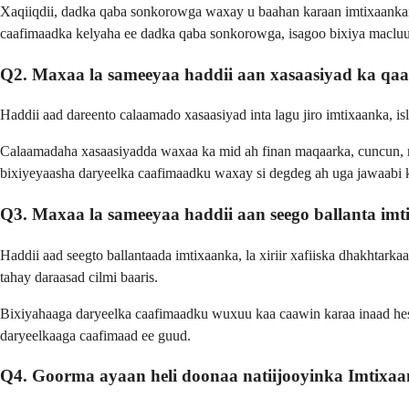
Xaqiiqdii, dadka qaba sonkorowga waxay u baahan karaan imtixaanka
caafimaadka kelyaha ee dadka qaba sonkorowga, isagoo bixiya macluu
Q2. Maxaa la sameeyaa haddii aan xasaasiyad ka q
Haddii aad dareento calaamado xasaasiyad inta lagu jiro imtixaanka,
Calaamadaha xasaasiyadda waxaa ka mid ah finan maqaarka, cuncun, ne
bixiyeyaasha daryeelka caafimaadku waxay si degdeg ah uga jawaabi 
Q3. Maxaa la sameeyaa haddii aan seego ballanta i
Haddii aad seegto ballantaada imtixaanka, la xiriir xafiiska dhakhtar
tahay daraasad cilmi baaris.
Bixiyahaaga daryeelka caafimaadku wuxuu kaa caawin karaa inaad hes
daryeelkaaga caafimaad ee guud.
Q4. Goorma ayaan heli doonaa natiijooyinka Imtix