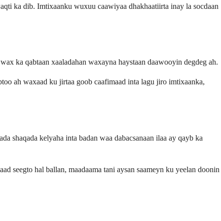
ti ka dib. Imtixaanku wuxuu caawiyaa dhakhaatiirta inay la socdaan
nay wax ka qabtaan xaaladahan waxayna haystaan daawooyin degdeg ah.
o ah waxaad ku jirtaa goob caafimaad inta lagu jiro imtixaanka,
nnada shaqada kelyaha inta badan waa dabacsanaan ilaa ay qayb ka
aad seegto hal ballan, maadaama tani aysan saameyn ku yeelan doonin