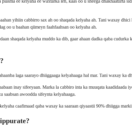
 plasma ee kelyaha ee waxtarka leh, kaas oo u sheega dhakhaatiirta 
aahan yihiin cabbirro sax ah oo shaqada kelyaha ah. Tani waxay dhici 
dag oo u baahan qiimeyn faahfaahsan oo kelyaha ah.
socdaan shaqada kelyaha muddo ka dib, gaar ahaan dadka qaba cudurk
e?
anba laga saarayo dhiiggaaga kelyahaaga hal mar. Tani waxay ka dhig
baan inay sifeeyaan. Marka la cabbiro inta ka muuqata kaadidaada iyo
ku saabsan awoodda sifeynta kelyahaaga.
elyaha caafimaad qaba waxay ka saaraan qiyaastii 90% dhiigga markii
ippurate?