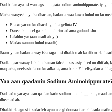
Dad badan ayaa si wanaagsan u qaata sodium aminohippurate, iyagoo 
Marka waxyeelooyinka dhacaan, badanaa waa kuwo fudud oo ku meel 
Raaxo yar oo ku dhacda goobta gelinta IV
Dareen ku meel gaar ah oo diirimaad ama guduudasho
Lalabbo yar (aan caadi ahayn)
Madax xanuun fudud (naadir)
Saamayntan badanaa way iska tagaan si dhakhso ah ka dib marka baa
Dadka qaar waxay la kulmi karaan falcelin xasaasiyadeed oo dhif ah, 
maqaarka, neefsashada oo ku adkaata, ama barar. Falcelisyadan aad bay 
Yaa aan qaadanin Sodium Aminohippurate
Dad aad u yar ayaa aan qaadan karin sodium aminohippurate, maadaam
dheeraad ah.
Dhakhtarkaagu si taxadar leh ayuu u eegi doonaa taariikhdaada caaf