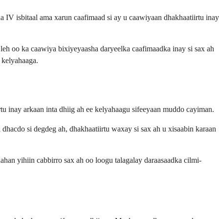
IV isbitaal ama xarun caafimaad si ay u caawiyaan dhakhaatiirtu inay
eh oo ka caawiya bixiyeyaasha daryeelka caafimaadka inay si sax ah
a kelyahaaga.
u inay arkaan inta dhiig ah ee kelyahaagu sifeeyaan muddo cayiman.
 dhacdo si degdeg ah, dhakhaatiirtu waxay si sax ah u xisaabin karaan
han yihiin cabbirro sax ah oo loogu talagalay daraasaadka cilmi-