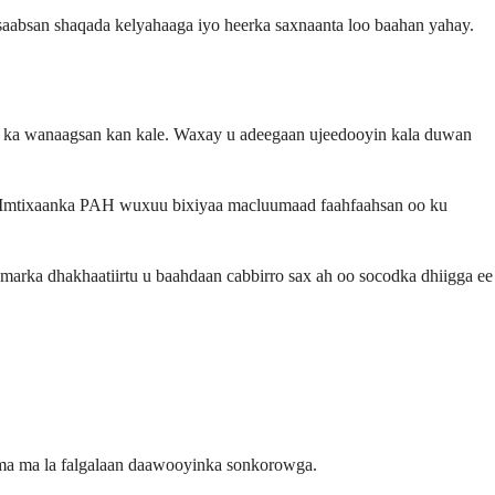
aabsan shaqada kelyahaaga iyo heerka saxnaanta loo baahan yahay.
id ka wanaagsan kan kale. Waxay u adeegaan ujeedooyin kala duwan
ar. Imtixaanka PAH wuxuu bixiyaa macluumaad faahfaahsan oo ku
, marka dhakhaatiirtu u baahdaan cabbirro sax ah oo socodka dhiigga ee
a ma la falgalaan daawooyinka sonkorowga.