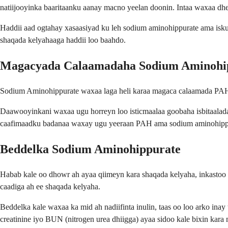
natiijooyinka baaritaanku aanay macno yeelan doonin. Intaa waxaa dh
Haddii aad ogtahay xasaasiyad ku leh sodium aminohippurate ama isku
shaqada kelyahaaga haddii loo baahdo.
Magacyada Calaamadaha Sodium Aminohi
Sodium Aminohippurate waxaa laga heli karaa magaca calaamada PAH (
Daawooyinkani waxaa ugu horreyn loo isticmaalaa goobaha isbitaalada
caafimaadku badanaa waxay ugu yeeraan PAH ama sodium aminohipp
Beddelka Sodium Aminohippurate
Habab kale oo dhowr ah ayaa qiimeyn kara shaqada kelyaha, inkastoo a
caadiga ah ee shaqada kelyaha.
Beddelka kale waxaa ka mid ah nadiifinta inulin, taas oo loo arko ina
creatinine iyo BUN (nitrogen urea dhiigga) ayaa sidoo kale bixin kar