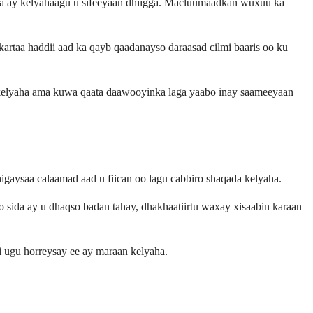
sida ay kelyahaagu u sifeeyaan dhiigga. Macluumaadkan wuxuu ka
kartaa haddii aad ka qayb qaadanayso daraasad cilmi baaris oo ku
a kelyaha ama kuwa qaata daawooyinka laga yaabo inay saameeyaan
aysaa calaamad aad u fiican oo lagu cabbiro shaqada kelyaha.
 sida ay u dhaqso badan tahay, dhakhaatiirtu waxay xisaabin karaan
 ugu horreysay ee ay maraan kelyaha.