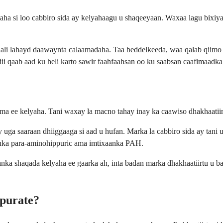
 si loo cabbiro sida ay kelyahaagu u shaqeeyaan. Waxaa lagu bixiyaa 
li lahayd daawaynta calaamadaha. Taa beddelkeeda, waa qalab qiimo l
dii qaab aad ku heli karto sawir faahfaahsan oo ku saabsan caafimaadk
 ee kelyaha. Tani waxay la macno tahay inay ka caawiso dhakhaatiirt
ga saaraan dhiiggaaga si aad u hufan. Marka la cabbiro sida ay tani u
dhka para-aminohippuric ama imtixaanka PAH.
nka shaqada kelyaha ee gaarka ah, inta badan marka dhakhaatiirtu u baa
purate?