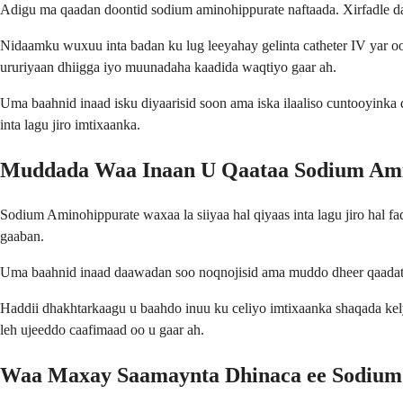
Adigu ma qaadan doontid sodium aminohippurate naftaada. Xirfadle d
Nidaamku wuxuu inta badan ku lug leeyahay gelinta catheter IV yar oo
ururiyaan dhiigga iyo muunadaha kaadida waqtiyo gaar ah.
Uma baahnid inaad isku diyaarisid soon ama iska ilaaliso cuntooyinka
inta lagu jiro imtixaanka.
Muddada Waa Inaan U Qaataa Sodium Ami
Sodium Aminohippurate waxaa la siiyaa hal qiyaas inta lagu jiro hal
gaaban.
Uma baahnid inaad daawadan soo noqnojisid ama muddo dheer qaadati
Haddii dhakhtarkaagu u baahdo inuu ku celiyo imtixaanka shaqada ke
leh ujeeddo caafimaad oo u gaar ah.
Waa Maxay Saamaynta Dhinaca ee Sodium