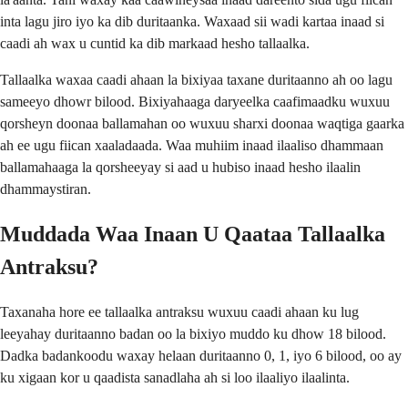
inta lagu jiro iyo ka dib duritaanka. Waxaad sii wadi kartaa inaad si
caadi ah wax u cuntid ka dib markaad hesho tallaalka.
Tallaalka waxaa caadi ahaan la bixiyaa taxane duritaanno ah oo lagu
sameeyo dhowr bilood. Bixiyahaaga daryeelka caafimaadku wuxuu
qorsheyn doonaa ballamahan oo wuxuu sharxi doonaa waqtiga gaarka
ah ee ugu fiican xaaladaada. Waa muhiim inaad ilaaliso dhammaan
ballamahaaga la qorsheeyay si aad u hubiso inaad hesho ilaalin
dhammaystiran.
Muddada Waa Inaan U Qaataa Tallaalka
Antraksu?
Taxanaha hore ee tallaalka antraksu wuxuu caadi ahaan ku lug
leeyahay duritaanno badan oo la bixiyo muddo ku dhow 18 bilood.
Dadka badankoodu waxay helaan duritaanno 0, 1, iyo 6 bilood, oo ay
ku xigaan kor u qaadista sanadlaha ah si loo ilaaliyo ilaalinta.