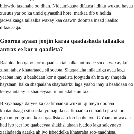
bilowdo taxanaha oo dhan. Nidaamkaaga difaaca jidhku wuxuu hayaa
xusuus yar oo ka timid qiyaasihii hore, markaa dib u helida
jadwalkaaga tallaalka waxay kaa caawin doontaa inaad ilaaliso
difaacaaga.
Goorma ayaan joojin karaa qaadashada tallaalka
antrax ee kor u qaadista?
Baahida loo qabo kor u qaadista tallaalka antrax ee socda waxay ku
xiran tahay khatartaada sii socota. Shaqaalaha milatariga ayaa laga
yaabaa inay u baahdaan kor u qaadista joogtada ah inta ay shaqada
haystaan, halka shaqaalaha shaybaarku laga yaabo inay u baahdaan oo
keliya inta ay la shaqeeyaan muunadaha antrax.
Bixiyahaaga daryeelka caafimaadku wuxuu qiimeyn doonaa
khatarahaaga sii socda iyo hagida caafimaadka ee hadda jira si loo
go'aamiyo goorta kor u qaadista aan loo baahnayn. Go'aankan waxaa
had iyo jeer loo qaabeeyaa shakhsi ahaan iyadoo lagu saleynayo
xaaladaada gaarka ah iyo isbeddelka khataraha soo-gaadhista.