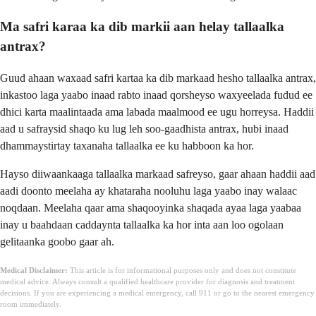
Ma safri karaa ka dib markii aan helay tallaalka
antrax?
Guud ahaan waxaad safri kartaa ka dib markaad hesho tallaalka antrax,
inkastoo laga yaabo inaad rabto inaad qorsheyso waxyeelada fudud ee
dhici karta maalintaada ama labada maalmood ee ugu horreysa. Haddii
aad u safraysid shaqo ku lug leh soo-gaadhista antrax, hubi inaad
dhammaystirtay taxanaha tallaalka ee ku habboon ka hor.
Hayso diiwaankaaga tallaalka markaad safreyso, gaar ahaan haddii aad
aadi doonto meelaha ay khataraha nooluhu laga yaabo inay walaac
noqdaan. Meelaha qaar ama shaqooyinka shaqada ayaa laga yaabaa
inay u baahdaan caddaynta tallaalka ka hor inta aan loo ogolaan
gelitaanka goobo gaar ah.
Medical Disclaimer:
This article is for informational purposes only and does not constitute
medical advice. Always consult a qualified healthcare provider for diagnosis and treatment
decisions. If you are experiencing a medical emergency, call 911 or go to the nearest emergency
room immediately.