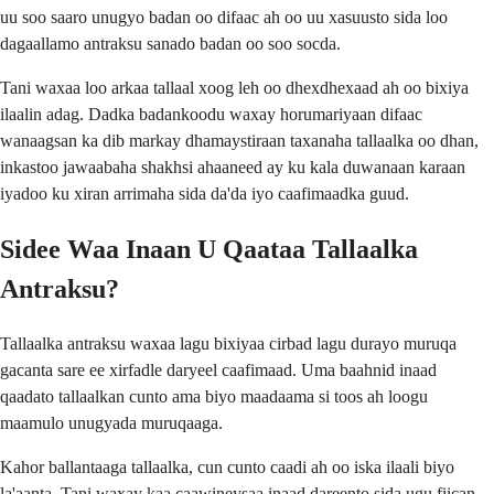
uu soo saaro unugyo badan oo difaac ah oo uu xasuusto sida loo
dagaallamo antraksu sanado badan oo soo socda.
Tani waxaa loo arkaa tallaal xoog leh oo dhexdhexaad ah oo bixiya
ilaalin adag. Dadka badankoodu waxay horumariyaan difaac
wanaagsan ka dib markay dhamaystiraan taxanaha tallaalka oo dhan,
inkastoo jawaabaha shakhsi ahaaneed ay ku kala duwanaan karaan
iyadoo ku xiran arrimaha sida da'da iyo caafimaadka guud.
Sidee Waa Inaan U Qaataa Tallaalka
Antraksu?
Tallaalka antraksu waxaa lagu bixiyaa cirbad lagu durayo muruqa
gacanta sare ee xirfadle daryeel caafimaad. Uma baahnid inaad
qaadato tallaalkan cunto ama biyo maadaama si toos ah loogu
maamulo unugyada muruqaaga.
Kahor ballantaaga tallaalka, cun cunto caadi ah oo iska ilaali biyo
la'aanta. Tani waxay kaa caawineysaa inaad dareento sida ugu fiican