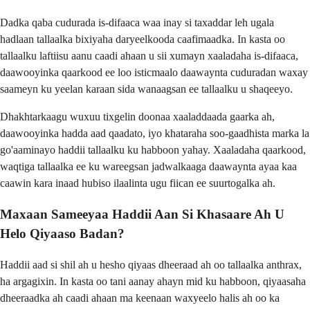
Dadka qaba cudurada is-difaaca waa inay si taxaddar leh ugala
hadlaan tallaalka bixiyaha daryeelkooda caafimaadka. In kasta oo
tallaalku laftiisu aanu caadi ahaan u sii xumayn xaaladaha is-difaaca,
daawooyinka qaarkood ee loo isticmaalo daawaynta cuduradan waxay
saameyn ku yeelan karaan sida wanaagsan ee tallaalku u shaqeeyo.
Dhakhtarkaagu wuxuu tixgelin doonaa xaaladdaada gaarka ah,
daawooyinka hadda aad qaadato, iyo khataraha soo-gaadhista marka la
go'aaminayo haddii tallaalku ku habboon yahay. Xaaladaha qaarkood,
waqtiga tallaalka ee ku wareegsan jadwalkaaga daawaynta ayaa kaa
caawin kara inaad hubiso ilaalinta ugu fiican ee suurtogalka ah.
Maxaan Sameeyaa Haddii Aan Si Khasaare Ah U
Helo Qiyaaso Badan?
Haddii aad si shil ah u hesho qiyaas dheeraad ah oo tallaalka anthrax,
ha argagixin. In kasta oo tani aanay ahayn mid ku habboon, qiyaasaha
dheeraadka ah caadi ahaan ma keenaan waxyeelo halis ah oo ka