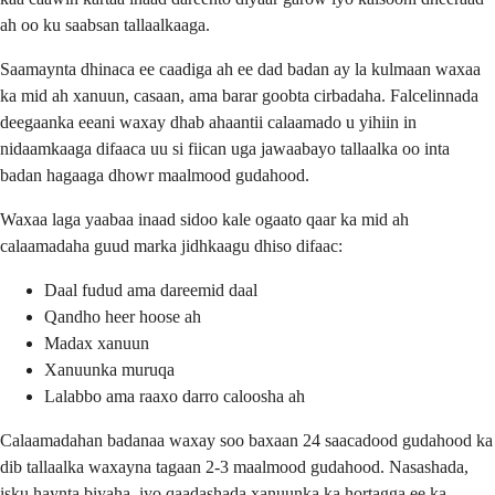
ah oo ku saabsan tallaalkaaga.
Saamaynta dhinaca ee caadiga ah ee dad badan ay la kulmaan waxaa
ka mid ah xanuun, casaan, ama barar goobta cirbadaha. Falcelinnada
deegaanka eeani waxay dhab ahaantii calaamado u yihiin in
nidaamkaaga difaaca uu si fiican uga jawaabayo tallaalka oo inta
badan hagaaga dhowr maalmood gudahood.
Waxaa laga yaabaa inaad sidoo kale ogaato qaar ka mid ah
calaamadaha guud marka jidhkaagu dhiso difaac:
Daal fudud ama dareemid daal
Qandho heer hoose ah
Madax xanuun
Xanuunka muruqa
Lalabbo ama raaxo darro caloosha ah
Calaamadahan badanaa waxay soo baxaan 24 saacadood gudahood ka
dib tallaalka waxayna tagaan 2-3 maalmood gudahood. Nasashada,
isku haynta biyaha, iyo qaadashada xanuunka ka hortagga ee ka