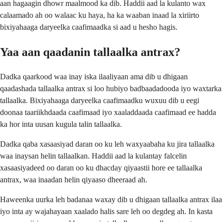
aan hagaagin dhowr maalmood ka dib. Haddii aad la kulanto wax
calaamado ah oo walaac ku haya, ha ka waaban inaad la xiriirto
bixiyahaaga daryeelka caafimaadka si aad u hesho hagis.
Yaa aan qaadanin tallaalka antrax?
Dadka qaarkood waa inay iska ilaaliyaan ama dib u dhigaan
qaadashada tallaalka antrax si loo hubiyo badbaadadooda iyo waxtarka
tallaalka. Bixiyahaaga daryeelka caafimaadku wuxuu dib u eegi
doonaa taariikhdaada caafimaad iyo xaaladdaada caafimaad ee hadda
ka hor inta uusan kugula talin tallaalka.
Dadka qaba xasaasiyad daran oo ku leh waxyaabaha ku jira tallaalka
waa inaysan helin tallaalkan. Haddii aad la kulantay falcelin
xasaasiyadeed oo daran oo ku dhacday qiyaastii hore ee tallaalka
antrax, waa inaadan helin qiyaaso dheeraad ah.
Haweenka uurka leh badanaa waxay dib u dhigaan tallaalka antrax ilaa
iyo inta ay wajahayaan xaalado halis sare leh oo degdeg ah. In kasta