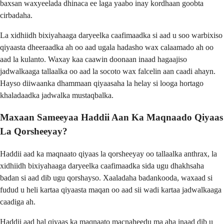
baxsan waxyeelada dhinaca ee laga yaabo inay kordhaan goobta
cirbadaha.
La xidhiidh bixiyahaaga daryeelka caafimaadka si aad u soo warbixiso
qiyaasta dheeraadka ah oo aad ugala hadasho wax calaamado ah oo
aad la kulanto. Waxay kaa caawin doonaan inaad hagaajiso
jadwalkaaga tallaalka oo aad la socoto wax falcelin aan caadi ahayn.
Hayso diiwaanka dhammaan qiyaasaha la helay si looga hortago
khaladaadka jadwalka mustaqbalka.
Maxaan Sameeyaa Haddii Aan Ka Maqnaado Qiyaas
La Qorsheeyay?
Haddii aad ka maqnaato qiyaas la qorsheeyay oo tallaalka anthrax, la
xidhiidh bixiyahaaga daryeelka caafimaadka sida ugu dhakhsaha
badan si aad dib ugu qorshayso. Xaaladaha badankooda, waxaad si
fudud u heli kartaa qiyaasta maqan oo aad sii wadi kartaa jadwalkaaga
caadiga ah.
Haddii aad hal qiyaas ka maqnaato macnaheedu ma aha inaad dib u