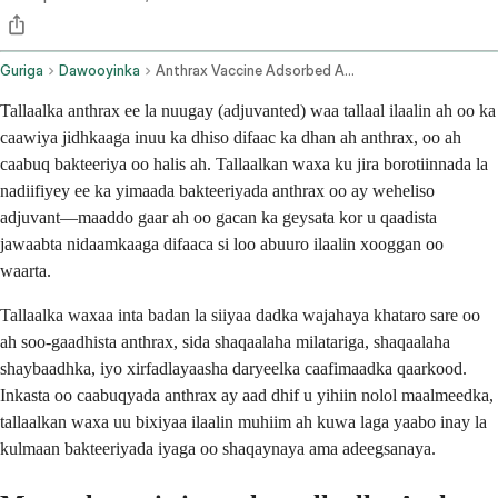
Guriga
Dawooyinka
Anthrax Vaccine Adsorbed Adjuvanted Intramuscular Route
Tallaalka anthrax ee la nuugay (adjuvanted) waa tallaal ilaalin ah oo ka
caawiya jidhkaaga inuu ka dhiso difaac ka dhan ah anthrax, oo ah
caabuq bakteeriya oo halis ah. Tallaalkan waxa ku jira borotiinnada la
nadiifiyey ee ka yimaada bakteeriyada anthrax oo ay weheliso
adjuvant—maaddo gaar ah oo gacan ka geysata kor u qaadista
jawaabta nidaamkaaga difaaca si loo abuuro ilaalin xooggan oo
waarta.
Tallaalka waxaa inta badan la siiyaa dadka wajahaya khataro sare oo
ah soo-gaadhista anthrax, sida shaqaalaha milatariga, shaqaalaha
shaybaadhka, iyo xirfadlayaasha daryeelka caafimaadka qaarkood.
Inkasta oo caabuqyada anthrax ay aad dhif u yihiin nolol maalmeedka,
tallaalkan waxa uu bixiyaa ilaalin muhiim ah kuwa laga yaabo inay la
kulmaan bakteeriyada iyaga oo shaqaynaya ama adeegsanaya.