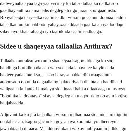
dadweynaha ayaa laga yaabaa inay ku taliso tallaalka dadka soo
gaadhay anthrax ama halis degdeg ah ugu jiraan soo-gaadhista.
Bixiyahaaga daryeelka caafimaadku wuxuu go'aamin doonaa haddii
tallaalkan uu ku habboon yahay xaaladdaada gaarka ah iyadoo lagu
salaynayo khatarahaaga iyo taariikhda caafimaadkaaga.
Sidee u shaqeeyaa tallaalka Anthrax?
Tallaalka antraksu wuxuu u shaqeeyaa isagoo jirkaaga ku soo
bandhiga borotiinnada aan waxyeellada lahayn ee ka yimaada
bakteeriyada antraksu, taasoo baraysa habka difaacaaga inuu
aqoonsado oo uu la dagaallamo bakteeriyada dhabta ah haddii aad
waligaa la kulanto. U maleyn sida inaad habka difaacaaga u tusayso
"boodhka la doonayo" si ay si degdeg ah u aqoonsato oo ay u joojiso
hanjabaadda.
Adjuvant-ka ku jira tallaalkan wuxuu u dhaqmaa sida nidaam digniin
oo dabacsan, isagoo gacan ka geysanaya xoojinta iyo dheereynta
jawaabtaada difaaca. Maaddooyinkani waxay hubiyaan in jidhkaagu