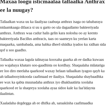
Maxaa loogu isticmaalaa tallaalka Anthrax
ee la nuugay?
Tallaalkan waxa uu ka ilaaliyaa caabuqa anthrax isaga oo tababaraya
nidaamkaaga difaaca si uu u garto oo ula dagaallamo bakteeriyada
anthrax. Anthrax waa cudur halis gelin kara nolosha oo ay keento
bakteeriyada Bacillus anthracis, taas oo saameyn ku yeelan karta
maqaarka, sambabada, ama habka dheef-shiidka iyadoo ku xidhan sida
qof u soo gaadho.
Tallaalka waxaa lagula talinayaa kooxaha gaarka ah ee dadka kuwaas
oo wajahaya khataro soo-gaadhista oo kordhay. Shaqaalaha milatariga
ee loo diro meelaha qaarkood waxay helaan tallaalkan iyagoo qayb ka
ah tallaabooyinkooda caafimaad ee ilaaliya. Shaqaalaha shaybaadhka
ee wax ka qabta muunadaha anthrax iyo dhakhaatiirta xoolaha
qaarkood ee la shaqeeya xoolaha ayaa sidoo kale ka faa'iidaysta
ilaalintan.
Xaaladaha degdegga ah ee dhifka ah, saraakiisha caafimaadka