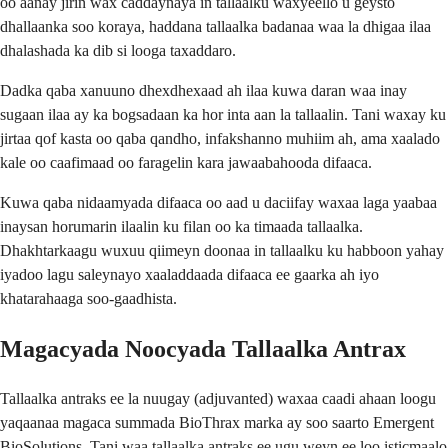
oo aanay jirin wax caddaynaya in tallaalku waxyeello u geysto
dhallaanka soo koraya, haddana tallaalka badanaa waa la dhigaa ilaa
dhalashada ka dib si looga taxaddaro.
Dadka qaba xanuuno dhexdhexaad ah ilaa kuwa daran waa inay
sugaan ilaa ay ka bogsadaan ka hor inta aan la tallaalin. Tani waxay ku
jirtaa qof kasta oo qaba qandho, infakshanno muhiim ah, ama xaalado
kale oo caafimaad oo faragelin kara jawaabahooda difaaca.
Kuwa qaba nidaamyada difaaca oo aad u daciifay waxaa laga yaabaa
inaysan horumarin ilaalin ku filan oo ka timaada tallaalka.
Dhakhtarkaagu wuxuu qiimeyn doonaa in tallaalku ku habboon yahay
iyadoo lagu saleynayo xaaladdaada difaaca ee gaarka ah iyo
khatarahaaga soo-gaadhista.
Magacyada Noocyada Tallaalka Antrax
Tallaalka antraks ee la nuugay (adjuvanted) waxaa caadi ahaan loogu
yaqaanaa magaca summada BioThrax marka ay soo saarto Emergent
BioSolutions. Tani waa tallaalka antraks ee ugu weyn ee loo isticmaalo