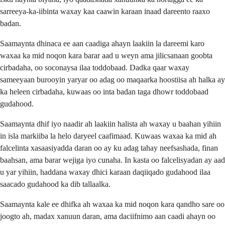
sarreeya-ka-iibinta waxay kaa caawin karaan inaad dareento raaxo
badan.
Saamaynta dhinaca ee aan caadiga ahayn laakiin la dareemi karo
waxaa ka mid noqon kara barar aad u weyn ama jilicsanaan goobta
cirbadaha, oo soconaysa ilaa toddobaad. Dadka qaar waxay
sameeyaan burooyin yaryar oo adag oo maqaarka hoostiisa ah halka ay
ka heleen cirbadaha, kuwaas oo inta badan taga dhowr toddobaad
gudahood.
Saamaynta dhif iyo naadir ah laakiin halista ah waxay u baahan yihiin
in isla markiiba la helo daryeel caafimaad. Kuwaas waxaa ka mid ah
falcelinta xasaasiyadda daran oo ay ku adag tahay neefsashada, finan
baahsan, ama barar wejiga iyo cunaha. In kasta oo falcelisyadan ay aad
u yar yihiin, haddana waxay dhici karaan daqiiqado gudahood ilaa
saacado gudahood ka dib tallaalka.
Saamaynta kale ee dhifka ah waxaa ka mid noqon kara qandho sare oo
joogto ah, madax xanuun daran, ama daciifnimo aan caadi ahayn oo