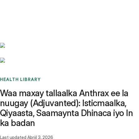
Benchmarks
Stories
FAQ
Sign up / Log in
HEALTH LIBRARY
Waa maxay tallaalka Anthrax ee la
nuugay (Adjuvanted): Isticmaalka,
Qiyaasta, Saamaynta Dhinaca iyo In
ka badan
Last updated
Abriil 3, 2026