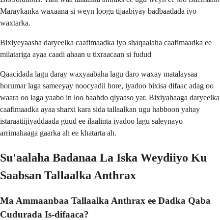
Maraykanka waxaana si weyn loogu tijaabiyay badbaadada iyo
waxtarka.
Bixiyeyaasha daryeelka caafimaadka iyo shaqaalaha caafimaadka ee
milatariga ayaa caadi ahaan u tixraacaan si fudud
Qaacidada lagu daray waxyaabaha lagu daro waxay matalaysaa
horumar laga sameeyay noocyadii hore, iyadoo bixisa difaac adag oo
waara oo laga yaabo in loo baahdo qiyaaso yar. Bixiyahaaga daryeelka
caafimaadka ayaa sharxi kara sida tallaalkan ugu habboon yahay
istaraatiijiyaddaada guud ee ilaalinta iyadoo lagu saleynayo
arrimahaaga gaarka ah ee khatarta ah.
Su'aalaha Badanaa La Iska Weydiiyo Ku
Saabsan Tallaalka Anthrax
Ma Ammaanbaa Tallaalka Anthrax ee Dadka Qaba
Cudurada Is-difaaca?