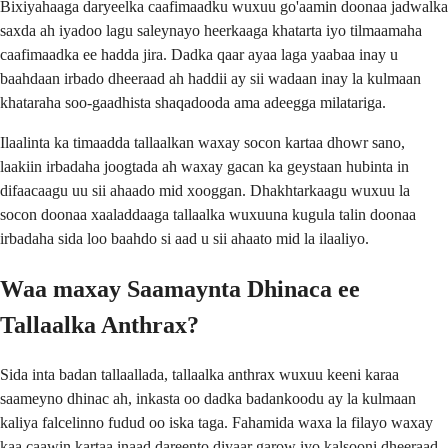
Bixiyahaaga daryeelka caafimaadku wuxuu go'aamin doonaa jadwalka
saxda ah iyadoo lagu saleynayo heerkaaga khatarta iyo tilmaamaha
caafimaadka ee hadda jira. Dadka qaar ayaa laga yaabaa inay u
baahdaan irbado dheeraad ah haddii ay sii wadaan inay la kulmaan
khataraha soo-gaadhista shaqadooda ama adeegga milatariga.
Ilaalinta ka timaadda tallaalkan waxay socon kartaa dhowr sano,
laakiin irbadaha joogtada ah waxay gacan ka geystaan hubinta in
difaacaagu uu sii ahaado mid xooggan. Dhakhtarkaagu wuxuu la
socon doonaa xaaladdaaga tallaalka wuxuuna kugula talin doonaa
irbadaha sida loo baahdo si aad u sii ahaato mid la ilaaliyo.
Waa maxay Saamaynta Dhinaca ee
Tallaalka Anthrax?
Sida inta badan tallaallada, tallaalka anthrax wuxuu keeni karaa
saameyno dhinac ah, inkasta oo dadka badankoodu ay la kulmaan
kaliya falcelinno fudud oo iska taga. Fahamida waxa la filayo waxay
kaa caawin kartaa inaad dareento diyaar garow iyo kalsooni dheeraad