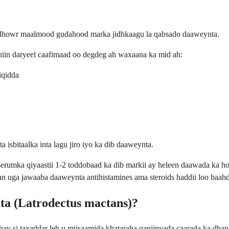
 dhowr maalmood gudahood marka jidhkaagu la qabsado daaweynta.
hiin daryeel caafimaad oo degdeg ah waxaana ka mid ah:
iqidda
 isbitaalka inta lagu jiro iyo ka dib daaweynta.
erumka qiyaastii 1-2 toddobaad ka dib markii ay heleen daawada ka ho
an uga jawaaba daaweynta antihistamines ama steroids haddii loo baah
ta (Latrodectus mactans)?
ay si taxaddar leh u miisaamida khataraha qaniinyada caarada ka dhan