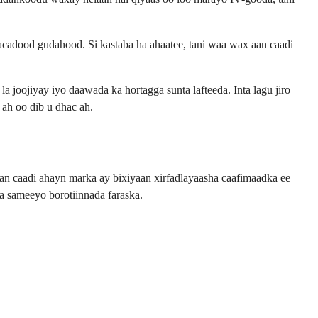
acadood gudahood. Si kastaba ha ahaatee, tani waa wax aan caadi
joojiyay iyo daawada ka hortagga sunta lafteeda. Inta lagu jiro
ah oo dib u dhac ah.
an caadi ahayn marka ay bixiyaan xirfadlayaasha caafimaadka ee
a sameeyo borotiinnada faraska.