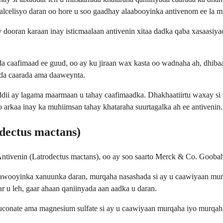
falcelisyo daran oo hore u soo gaadhay alaabooyinka antivenom ee la
ay dooran karaan inay isticmaalaan antivenin xitaa dadka qaba xasaasiy
 caafimaad ee guud, oo ay ku jiraan wax kasta oo wadnaha ah, dhibaa
ada caarada ama daaweynta.
dii ay lagama maarmaan u tahay caafimaadka. Dhakhaatiirtu waxay si ta
arkaa inay ka muhiimsan tahay khataraha suurtagalka ah ee antivenin.
dectus mactans)
ntivenin (Latrodectus mactans), oo ay soo saarto Merck & Co. Gooba
daawooyinka xanuunka daran, murqaha nasashada si ay u caawiyaan mu
 u leh, gaar ahaan qaniinyada aan aadka u daran.
luconate ama magnesium sulfate si ay u caawiyaan murqaha iyo murqah