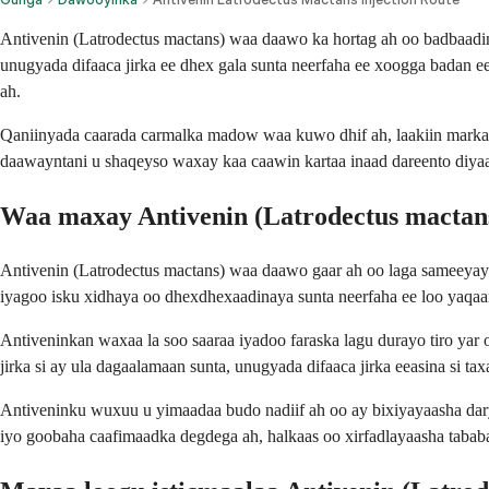
Antivenin (Latrodectus mactans) waa daawo ka hortag ah oo badbaadi
unugyada difaaca jirka ee dhex gala sunta neerfaha ee xoogga badan e
ah.
Qaniinyada caarada carmalka madow waa kuwo dhif ah, laakiin marka 
daawayntani u shaqeyso waxay kaa caawin kartaa inaad dareento diyaa
Waa maxay Antivenin (Latrodectus mactan
Antivenin (Latrodectus mactans) waa daawo gaar ah oo laga sameeyay
iyagoo isku xidhaya oo dhexdhexaadinaya sunta neerfaha ee loo yaqaan
Antiveninkan waxaa la soo saaraa iyadoo faraska lagu durayo tiro ya
jirka si ay ula dagaalamaan sunta, unugyada difaaca jirka eeasina si ta
Antiveninku wuxuu u yimaadaa budo nadiif ah oo ay bixiyayaasha darye
iyo goobaha caafimaadka degdega ah, halkaas oo xirfadlayaasha tababa