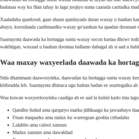
badanaa way ku filan tahay in lagu joojiyo sunta caarada carmalka m
Xaaladaha qaarkood, gaar ahaan qaniinyada daran waxay u baahan kara
ahayn, kooxdaada caafimaadku waxay go'aankan ka qaadan doonaan s
Saamaynta daawada ka hortagga sunta waxay socon kartaa dhowr toddoba
wakhtigan, waxaad u baahan doontaa ballamo dabagal ah si aad u hubi
Waa maxay waxyeelada daawada ka hortagg
Sida dhammaan daawooyinka, daawadan ka hortagga sunta waxay keeni 
khibradda leh. Saamaynta dhinaca ugu halista badan ee suurtogalka ah
Waa kuwan waxyeelooyinka caadiga ah ee aad la kulmi karto inta lagu
Qandho fudud ama qarqaryo marka jidhkaagu ka jawaabayo da
Finan maqaarka ama malax ku wareegsan goobta cirbadaha
Lalabbo ama calool xanuun
Madax xanuun ama dawakhad