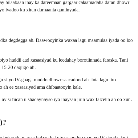
ay bilaabaan inay ka dareemaan gargaar calaamadaha daran dhowr
o iyadoo ku xiran darnaanta qaniinyada.
fimaadka degdegga ah. Daawooyinka waxaa lagu maamulaa iyada oo loo
yo haddii aad xasaasiyad ku leedahay borotiinnada faraska. Tani
 15-20 daqiiqo ah.
gu siiyo IV-gaaga muddo dhowr saacadood ah. Inta lagu jiro
ah ee xasaasiyad ama dhibaatooyin kale.
ay si fiican u shaqaynayso iyo inaysan jirin wax falcelin ah oo xun.
)?
dankoodu waxay helaan hal qiyaas oo loo marayo IV-gooda, tani