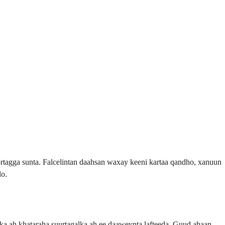
rtagga sunta. Falcelintan daahsan waxay keeni kartaa qandho, xanuun
do.
ka ah khataraha suurtagalka ah ee daaweynta lafteeda. Guud ahaan,