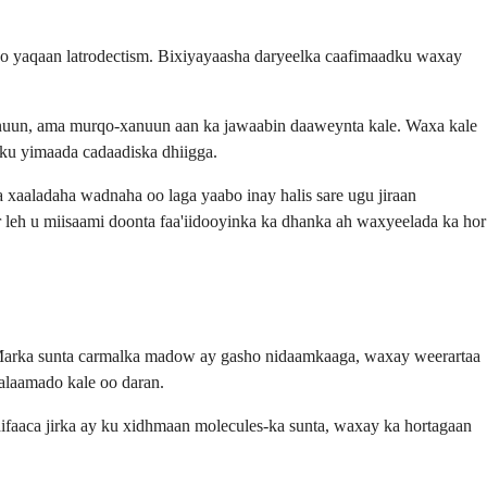
oo yaqaan latrodectism. Bixiyayaasha daryeelka caafimaadku waxay
anuun, ama murqo-xanuun aan ka jawaabin daaweynta kale. Waxa kale
 ku yimaada cadaadiska dhiigga.
xaaladaha wadnaha oo laga yaabo inay halis sare ugu jiraan
ar leh u miisaami doonta faa'iidooyinka ka dhanka ah waxyeelada ka hor
 Marka sunta carmalka madow ay gasho nidaamkaaga, waxay weerartaa
alaamado kale oo daran.
ifaaca jirka ay ku xidhmaan molecules-ka sunta, waxay ka hortagaan