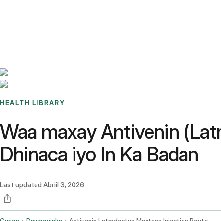
Benchmarks
Stories
FAQ
Sign up / Log in
HEALTH LIBRARY
Waa maxay Antivenin (Latr
Dhinaca iyo In Ka Badan
Last updated
Abriil 3, 2026
Guriga
Dawooyinka
Antivenin Latrodectus Mactans Injection Route