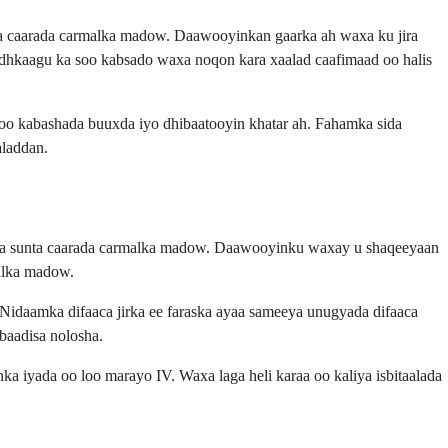
ada caarada carmalka madow. Daawooyinkan gaarka ah waxa ku jira
jidhkaagu ka soo kabsado waxa noqon kara xaalad caafimaad oo halis
oo kabashada buuxda iyo dhibaatooyin khatar ah. Fahamka sida
aladdan.
gsada sunta caarada carmalka madow. Daawooyinku waxay u shaqeeyaan
malka madow.
 Nidaamka difaaca jirka ee faraska ayaa sameeya unugyada difaaca
dbaadisa nolosha.
ka iyada oo loo marayo IV. Waxa laga heli karaa oo kaliya isbitaalada