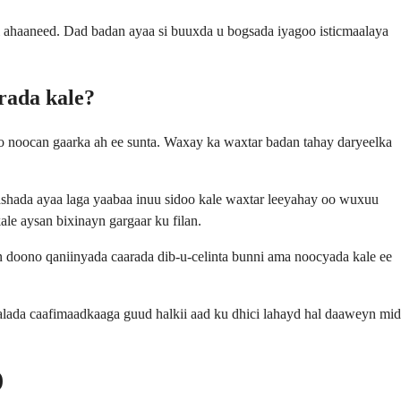
i ahaaneed. Dad badan ayaa si buuxda u bogsada iyagoo isticmaalaya
rada kale?
o noocan gaarka ah ee sunta. Waxay ka waxtar badan tahay daryeelka
shada ayaa laga yaabaa inuu sidoo kale waxtar leeyahay oo wuxuu
le aysan bixinayn gargaar ku filan.
 doono qaniinyada caarada dib-u-celinta bunni ama noocyada kale ee
lada caafimaadkaaga guud halkii aad ku dhici lahayd hal daaweyn mid
)