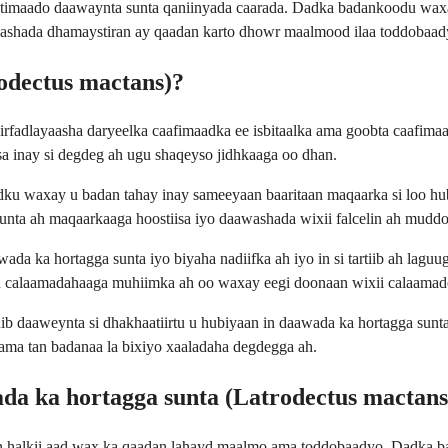
 timaado daawaynta sunta qaniinyada caarada. Dadka badankoodu wax
bashada dhamaystiran ay qaadan karto dhowr maalmood ilaa toddobaady
odectus mactans)?
aa xirfadlayaasha daryeelka caafimaadka ee isbitaalka ama goobta caa
sa inay si degdeg ah ugu shaqeyso jidhkaaga oo dhan.
ku waxay u badan tahay inay sameeyaan baaritaan maqaarka si loo hubi
unta ah maqaarkaaga hoostiisa iyo daawashada wixii falcelin ah muddo
a ka hortagga sunta iyo biyaha nadiifka ah iyo in si tartiib ah laguu
 calaamadahaaga muhiimka ah oo waxay eegi doonaan wixii calaamado 
dib daaweynta si dhakhaatiirtu u hubiyaan in daawada ka hortagga sunta 
ama tan badanaa la bixiyo xaaladaha degdegga ah.
da ka hortagga sunta (Latrodectus mactans
n halkii aad wax ka qaadan lahayd maalmo ama toddobaadyo. Dadka ba