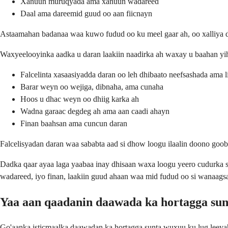
Xanuun muruqyada ama xanuun wadareed
Daal ama dareemid guud oo aan fiicnayn
Astaamahan badanaa waa kuwo fudud oo ku meel gaar ah, oo xalliya
Waxyeelooyinka aadka u daran laakiin naadirka ah waxay u baahan yi
Falcelinta xasaasiyadda daran oo leh dhibaato neefsashada ama l
Barar weyn oo wejiga, dibnaha, ama cunaha
Hoos u dhac weyn oo dhiig karka ah
Wadna garaac degdeg ah ama aan caadi ahayn
Finan baahsan ama cuncun daran
Falcelisyadan daran waa sababta aad si dhow loogu ilaalin doono goobta
Dadka qaar ayaa laga yaabaa inay dhisaan waxa loogu yeero cudurka s
wadareed, iyo finan, laakiin guud ahaan waa mid fudud oo si wanaags
Yaa aan qaadanin daawada ka hortagga sun
Go'aanka isticmaalka daawadan ka hortagga sunta wuxuu ku lug leeyah