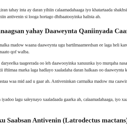
ran tahay inta ay daran yihiin calaamadahaaga iyo khatartaada shakhs
iin antivenin si looga hortago dhibaatooyinka halista ah.
anaagsan yahay Daaweynta Qaniinyada Caa
armalka madow waana daaweynta ugu bartilmaameedsan ee laga heli kar
cnaato qof walba.
 daryeelka taageerada oo leh daawooyinka xanuunka iyo murqaha nasa
i iftiimaa marka laga hadlayo xaaladaha daran halkaas oo daaweynta ka
kastaa waa mid aad u gaar ah. Antiveninkan carmalka madow ma caawin
iyadoo lagu saleynayo xaaladaada gaarka ah, calaamadahaaga, iyo xaa
ku Saabsan Antivenin (Latrodectus mactans