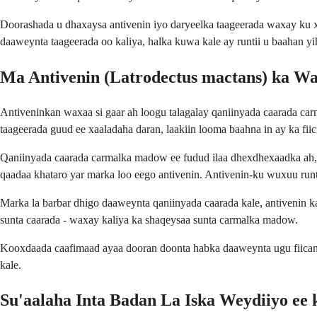
Doorashada u dhaxaysa antivenin iyo daryeelka taageerada waxay ku xi
daaweynta taageerada oo kaliya, halka kuwa kale ay runtii u baahan yih
Ma Antivenin (Latrodectus mactans) ka W
Antiveninkan waxaa si gaar ah loogu talagalay qaniinyada caarada c
taageerada guud ee xaaladaha daran, laakiin looma baahna in ay ka fii
Qaniinyada caarada carmalka madow ee fudud ilaa dhexdhexaadka ah,
qaadaa khataro yar marka loo eego antivenin. Antivenin-ku wuxuu runti
Marka la barbar dhigo daaweynta qaniinyada caarada kale, antivenin 
sunta caarada - waxay kaliya ka shaqeysaa sunta carmalka madow.
Kooxdaada caafimaad ayaa dooran doonta habka daaweynta ugu fiican 
kale.
Su'aalaha Inta Badan La Iska Weydiiyo ee 