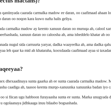
ectus mactans)?
ta qaniinyada caarada carmalka madow ee daran, oo caafimaad ahaan l
 daran oo noqon kara kuwo nafta halis geliya.
rada carmalka madow ay keento xanuun daran oo muruqa ah, calool x
neefsashada, xanuun daran oo caloosha ah, ama isbeddelo khatar ah oo
ada nugul sida carruurta yaryar, dadka waayeelka ah, ama dadka qaba 
 ayaa leh qaar ka mid ah khataraha, kooxdaada caafimaad ayaa si taxad
haqeeyaa?
dhex dhexaadinaya sunta gaarka ah ee sunta caarada carmalka madow.
sha caadiga ah, taasoo keenta murqo-xanuunka xanuunka badan iyo c
oo si fiican ugu habboon furayaasha sunta ee sunta. Marka unugyada d
u ogolaanaya jidhkaaga inuu bilaabo bogsashada.