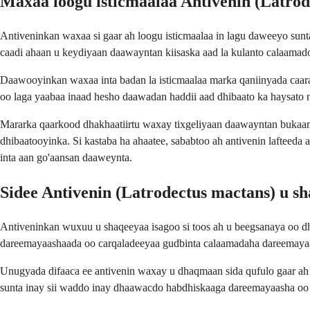
Maxaa loogu isticmaalaa Antivenin (Latrod
Antiveninkan waxaa si gaar ah loogu isticmaalaa in lagu daweeyo sun
caadi ahaan u keydiyaan daawayntan kiisaska aad la kulanto calaamado
Daawooyinkan waxaa inta badan la isticmaalaa marka qaniinyada caa
oo laga yaabaa inaad hesho daawadan haddii aad dhibaato ka haysato 
Mararka qaarkood dhakhaatiirtu waxay tixgeliyaan daawayntan bukaann
dhibaatooyinka. Si kastaba ha ahaatee, sababtoo ah antivenin lafteeda
inta aan go'aansan daaweynta.
Sidee Antivenin (Latrodectus mactans) u s
Antiveninkan wuxuu u shaqeeyaa isagoo si toos ah u beegsanaya oo 
dareemayaashaada oo carqaladeeyaa gudbinta calaamadaha dareemayaa
Unugyada difaaca ee antivenin waxay u dhaqmaan sida qufulo gaar ah 
sunta inay sii waddo inay dhaawacdo habdhiskaaga dareemayaasha oo 