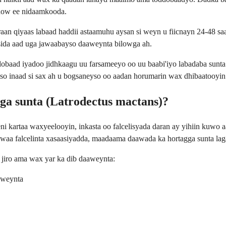
adow ee nidaamkooda.
an qiyaas labaad haddii astaamuhu aysan si weyn u fiicnayn 24-48 sa
ida aad uga jawaabayso daaweynta bilowga ah.
ad iyadoo jidhkaagu uu farsameeyo oo uu baabi'iyo labadaba sunta la 
so inaad si sax ah u bogsaneyso oo aadan horumarin wax dhibaatooyin 
a sunta (Latrodectus mactans)?
kartaa waxyeelooyin, inkasta oo falcelisyada daran ay yihiin kuwo a
 waa falcelinta xasaasiyadda, maadaama daawada ka hortagga sunta lag
 jiro ama wax yar ka dib daaweynta:
aweynta