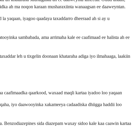
 midka ah ma noqon karaan musharaxiinta wanaagsan ee daaweyntan.
ad la yaqaan, iyagoo qaadaya taxaddarro dheeraad ah si ay u
tooyinka sambabada, ama arrimaha kale ee caafimaad ee halista ah ee
xaddar leh u tixgelin doonaan khataraha adiga iyo ilmahaaga, laakiin
ha caafimaadka qaarkood, waxaad maqli kartaa iyadoo loo yaqaan
rqaha, iyo daawooyinka xakameeya cadaadiska dhiigga haddii loo
a. Benzodiazepines sida diazepam waxay sidoo kale kaa caawin kartaa