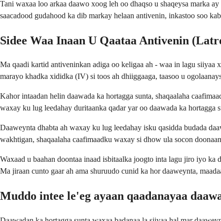
Tani waxaa loo arkaa daawo xoog leh oo dhaqso u shaqeysa marka ay
saacadood gudahood ka dib markay helaan antivenin, inkastoo soo ka
Sidee Waa Inaan U Qaataa Antivenin (Latr
Ma qaadi kartid antiveninkan adiga oo keligaa ah - waa in lagu siiy
marayo khadka xididka (IV) si toos ah dhiiggaaga, taasoo u ogolaanay
Kahor intaadan helin daawada ka hortagga sunta, shaqaalaha caafimaad
waxay ku lug leedahay duritaanka qadar yar oo daawada ka hortagga s
Daaweynta dhabta ah waxay ku lug leedahay isku qasidda budada daawad
wakhtigan, shaqaalaha caafimaadku waxay si dhow ula socon doonaan
Waxaad u baahan doontaa inaad isbitaalka joogto inta lagu jiro iyo ka 
Ma jiraan cunto gaar ah ama shuruudo cunid ka hor daaweynta, maada
Muddo intee le'eg ayaan qaadanayaa daawa
Daawadan ka hortagga sunta waxaa badanaa la siiyaa hal mar daawey