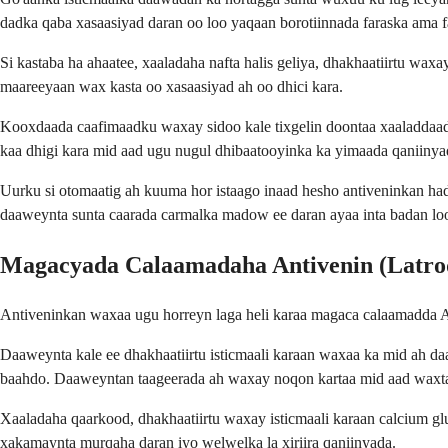
dadka qaba xasaasiyad daran oo loo yaqaan borotiinnada faraska ama 
Si kastaba ha ahaatee, xaaladaha nafta halis geliya, dhakhaatiirtu wax
maareeyaan wax kasta oo xasaasiyad ah oo dhici kara.
Kooxdaada caafimaadku waxay sidoo kale tixgelin doontaa xaaladdaada
kaa dhigi kara mid aad ugu nugul dhibaatooyinka ka yimaada qaniiny
Uurku si otomaatig ah kuuma hor istaago inaad hesho antiveninkan had
daaweynta sunta caarada carmalka madow ee daran ayaa inta badan loo 
Magacyada Calaamadaha Antivenin (Latro
Antiveninkan waxaa ugu horreyn laga heli karaa magaca calaamadda A
Daaweynta kale ee dhakhaatiirtu isticmaali karaan waxaa ka mid ah 
baahdo. Daaweyntan taageerada ah waxay noqon kartaa mid aad waxtar
Xaaladaha qaarkood, dhakhaatiirtu waxay isticmaali karaan calcium g
xakamaynta murqaha daran iyo welwelka la xiriira qaniinyada.