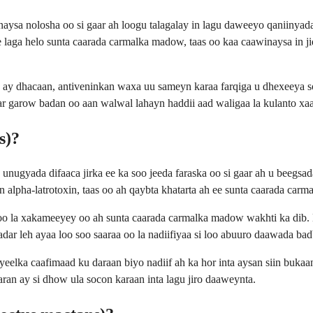
naysa nolosha oo si gaar ah loogu talagalay in lagu daweeyo qaniiny
e laga helo sunta caarada carmalka madow, taas oo kaa caawinaysa in 
ay dhacaan, antiveninkan waxa uu sameyn karaa farqiga u dhexeeya s
r garow badan oo aan walwal lahayn haddii aad waligaa la kulanto xa
s)?
 unugyada difaaca jirka ee ka soo jeeda faraska oo si gaar ah u bee
 alpha-latrotoxin, taas oo ah qaybta khatarta ah ee sunta caarada car
r oo la xakameeyey oo ah sunta caarada carmalka madow wakhti ka dib.
xadar leh ayaa loo soo saaraa oo la nadiifiyaa si loo abuuro daawada ba
elka caafimaad ku daraan biyo nadiif ah ka hor inta aysan siin bukaan
ran ay si dhow ula socon karaan inta lagu jiro daaweynta.