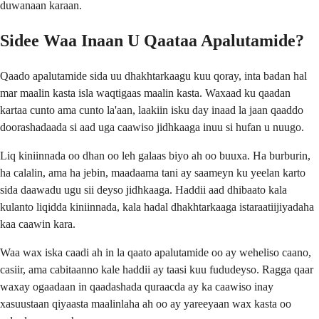
duwanaan karaan.
Sidee Waa Inaan U Qaataa Apalutamide?
Qaado apalutamide sida uu dhakhtarkaagu kuu qoray, inta badan hal
mar maalin kasta isla waqtigaas maalin kasta. Waxaad ku qaadan
kartaa cunto ama cunto la'aan, laakiin isku day inaad la jaan qaaddo
doorashadaada si aad uga caawiso jidhkaaga inuu si hufan u nuugo.
Liq kiniinnada oo dhan oo leh galaas biyo ah oo buuxa. Ha burburin,
ha calalin, ama ha jebin, maadaama tani ay saameyn ku yeelan karto
sida daawadu ugu sii deyso jidhkaaga. Haddii aad dhibaato kala
kulanto liqidda kiniinnada, kala hadal dhakhtarkaaga istaraatiijiyadaha
kaa caawin kara.
Waa wax iska caadi ah in la qaato apalutamide oo ay weheliso caano,
casiir, ama cabitaanno kale haddii ay taasi kuu fududeyso. Ragga qaar
waxay ogaadaan in qaadashada quraacda ay ka caawiso inay
xasuustaan qiyaasta maalinlaha ah oo ay yareeyaan wax kasta oo