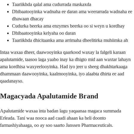
Taariikhda qalal ama cudurrada maskaxda
Dhibaatooyinka wadnaha ee daran ama weerarrada wadnaha ee
dhawaan dhacay
Cudurka beerka ama enzymes beerka oo si weyn u kordhay
Dhibaatooyinka kelyaha oo daran
Taariikhda dhicitaanka ama arrimaha dheelitirka muhiimka ah
Intaa waxaa dheer, daawooyinka qaarkood waxay la falgeli karaan
apalutamide, taasoo laga yaabo inay ka dhigto mid aan waxtar lahayn
ama kordhisa waxyeelooyinka. Had iyo jeer u sheeg dhakhtarkaaga
dhammaan daawooyinka, kaalmooyinka, iyo alaabta dhirta ee aad
qaadanayso.
Magacyada Apalutamide Brand
Apalutamide waxaa inta badan lagu yaqaanaa magaca summada
Erleada. Tani waa nooca aad caadi ahaan ka heli doonto
farmashiyahaaga, oo ay soo saarto Janssen Pharmaceuticals.