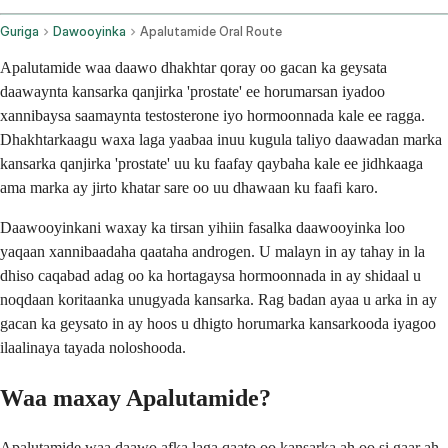
Guriga
Dawooyinka
Apalutamide Oral Route
Apalutamide waa daawo dhakhtar qoray oo gacan ka geysata
daawaynta kansarka qanjirka 'prostate' ee horumarsan iyadoo
xannibaysa saamaynta testosterone iyo hormoonnada kale ee ragga.
Dhakhtarkaagu waxa laga yaabaa inuu kugula taliyo daawadan marka
kansarka qanjirka 'prostate' uu ku faafay qaybaha kale ee jidhkaaga
ama marka ay jirto khatar sare oo uu dhawaan ku faafi karo.
Daawooyinkani waxay ka tirsan yihiin fasalka daawooyinka loo
yaqaan xannibaadaha qaataha androgen. U malayn in ay tahay in la
dhiso caqabad adag oo ka hortagaysa hormoonnada in ay shidaal u
noqdaan koritaanka unugyada kansarka. Rag badan ayaa u arka in ay
gacan ka geysato in ay hoos u dhigto horumarka kansarkooda iyagoo
ilaalinaya tayada noloshooda.
Waa maxay Apalutamide?
Apalutamide waa daawo afka laga qaato oo kansarka ah oo si gaar ah