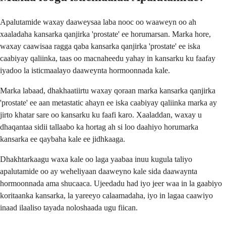
Apalutamide waxay daaweysaa laba nooc oo waaweyn oo ah
xaaladaha kansarka qanjirka 'prostate' ee horumarsan. Marka hore,
waxay caawisaa ragga qaba kansarka qanjirka 'prostate' ee iska
caabiyay qaliinka, taas oo macnaheedu yahay in kansarku ku faafay
iyadoo la isticmaalayo daaweynta hormoonnada kale.
Marka labaad, dhakhaatiirtu waxay qoraan marka kansarka qanjirka
'prostate' ee aan metastatic ahayn ee iska caabiyay qaliinka marka ay
jirto khatar sare oo kansarku ku faafi karo. Xaaladdan, waxay u
dhaqantaa sidii tallaabo ka hortag ah si loo daahiyo horumarka
kansarka ee qaybaha kale ee jidhkaaga.
Dhakhtarkaagu waxa kale oo laga yaabaa inuu kugula taliyo
apalutamide oo ay weheliyaan daaweyno kale sida daawaynta
hormoonnada ama shucaaca. Ujeedadu had iyo jeer waa in la gaabiyo
koritaanka kansarka, la yareeyo calaamadaha, iyo in lagaa caawiyo
inaad ilaaliso tayada noloshaada ugu fiican.