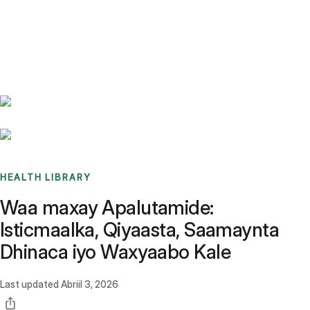
Benchmarks
Stories
FAQ
Sign up / Log in
HEALTH LIBRARY
Waa maxay Apalutamide:
Isticmaalka, Qiyaasta, Saamaynta
Dhinaca iyo Waxyaabo Kale
Last updated
Abriil 3, 2026