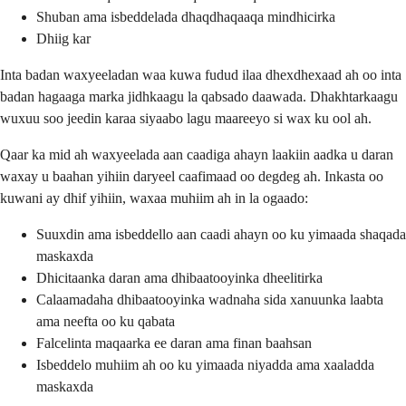
Shuban ama isbeddelada dhaqdhaqaaqa mindhicirka
Dhiig kar
Inta badan waxyeeladan waa kuwa fudud ilaa dhexdhexaad ah oo inta
badan hagaaga marka jidhkaagu la qabsado daawada. Dhakhtarkaagu
wuxuu soo jeedin karaa siyaabo lagu maareeyo si wax ku ool ah.
Qaar ka mid ah waxyeelada aan caadiga ahayn laakiin aadka u daran
waxay u baahan yihiin daryeel caafimaad oo degdeg ah. Inkasta oo
kuwani ay dhif yihiin, waxaa muhiim ah in la ogaado:
Suuxdin ama isbeddello aan caadi ahayn oo ku yimaada shaqada
maskaxda
Dhicitaanka daran ama dhibaatooyinka dheelitirka
Calaamadaha dhibaatooyinka wadnaha sida xanuunka laabta
ama neefta oo ku qabata
Falcelinta maqaarka ee daran ama finan baahsan
Isbeddelo muhiim ah oo ku yimaada niyadda ama xaaladda
maskaxda