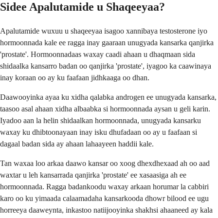
Sidee Apalutamide u Shaqeeyaa?
Apalutamide wuxuu u shaqeeyaa isagoo xannibaya testosterone iyo
hormoonnada kale ee ragga inay gaaraan unugyada kansarka qanjirka
'prostate'. Hormoonnadaas waxay caadi ahaan u dhaqmaan sida
shidaalka kansarro badan oo qanjirka 'prostate', iyagoo ka caawinaya
inay koraan oo ay ku faafaan jidhkaaga oo dhan.
Daawooyinka ayaa ku xidha qalabka androgen ee unugyada kansarka,
taasoo asal ahaan xidha albaabka si hormoonnada aysan u geli karin.
Iyadoo aan la helin shidaalkan hormoonnada, unugyada kansarku
waxay ku dhibtoonayaan inay isku dhufadaan oo ay u faafaan si
dagaal badan sida ay ahaan lahaayeen haddii kale.
Tan waxaa loo arkaa daawo kansar oo xoog dhexdhexaad ah oo aad
waxtar u leh kansarrada qanjirka 'prostate' ee xasaasiga ah ee
hormoonnada. Ragga badankoodu waxay arkaan horumar la cabbiri
karo oo ku yimaada calaamadaha kansarkooda dhowr bilood ee ugu
horreeya daaweynta, inkastoo natiijooyinka shakhsi ahaaneed ay kala