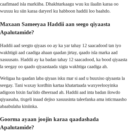
caafimaad isla markiiba. Dhakhtarkaagu wuu ku ilaalin karaa oo
wuxuu ku siin karaa daryeel ku habboon haddii loo baahdo.
Maxaan Sameeyaa Haddii aan seego qiyaasta
Apalutamide?
Haddii aad seegto qiyaas oo ay ka yar tahay 12 saacadood tan iyo
wakhtigii aad caadiga ahaan qaadan jirtay, qaado isla marka aad
xasuusato. Haddii ay ka badan tahay 12 saacadood, ka bood qiyaasta
la seegay oo qaado qiyaastaada xigta wakhtiga caadiga ah.
Weligaa ha qaadan laba qiyaas isku mar si aad u buuxiso qiyaasta la
seegay. Tani waxay kordhin kartaa khatartaada waxyeelooyinka
adigoon bixin faa'iido dheeraad ah. Haddii aad inta badan ilowdo
qiyaasaha, tixgeli inaad dejiso xasuusinta taleefanka ama isticmaasho
abaabulaha kiniinka.
Goorma ayaan joojin karaa qaadashada
Apalutamide?