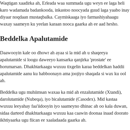
Waqtigan xaadirka ah, Erleada waa summada ugu weyn ee laga heli
karo wadamada badankooda, inkastoo noocyada guud laga yaabo inay
diyaar noqdaan mustaqbalka. Caymiskaaga iyo farmashiyahaagu
waxay saameyn ku yeelan karaan nooca gaarka ah ee aad hesho.
Beddelka Apalutamide
Daawooyin kale oo dhowr ah ayaa si la mid ah u shaqeeya
apalutamide si loogu daweeyo kansarka qanjirka 'prostate' ee
horumarsan. Dhakhtarkaagu wuxuu tixgelin karaa beddelkan haddii
apalutamide aanu ku habboonayn ama joojiyo shaqada si wax ku ool
ah.
Beddelka ugu muhiimsan waxaa ka mid ah enzalutamide (Xtandi),
darolutamide (Nubeqa), iyo bicalutamide (Casodex). Mid kastaa
wuxuu leeyahay faa'iidooyin iyo saameyno dhinac ah oo kala duwan,
sidaa darteed dhakhtarkaagu wuxuu kaa caawin doonaa inaad doorato
ikhtiyaarka ugu fiican ee xaaladaada gaarka ah.