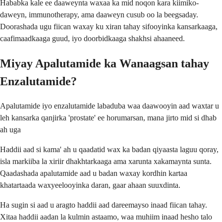
Hababka kale ee daaweynta waxaa ka mid noqon kara kiimiko-
daweyn, immunotherapy, ama daaweyn cusub oo la beegsaday.
Doorashada ugu fiican waxay ku xiran tahay sifooyinka kansarkaaga,
caafimaadkaaga guud, iyo doorbidkaaga shakhsi ahaaneed.
Miyay Apalutamide ka Wanaagsan tahay
Enzalutamide?
Apalutamide iyo enzalutamide labaduba waa daawooyin aad waxtar u
leh kansarka qanjirka 'prostate' ee horumarsan, mana jirto mid si dhab
ah uga
Haddii aad si kama' ah u qaadatid wax ka badan qiyaasta laguu qoray,
isla markiiba la xiriir dhakhtarkaaga ama xarunta xakamaynta sunta.
Qaadashada apalutamide aad u badan waxay kordhin kartaa
khatartaada waxyeelooyinka daran, gaar ahaan suuxdinta.
Ha sugin si aad u aragto haddii aad dareemayso inaad fiican tahay.
Xitaa haddii aadan la kulmin astaamo, waa muhiim inaad hesho talo