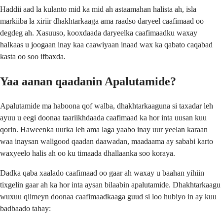
Haddii aad la kulanto mid ka mid ah astaamahan halista ah, isla
markiiba la xiriir dhakhtarkaaga ama raadso daryeel caafimaad oo
degdeg ah. Xasuuso, kooxdaada daryeelka caafimaadku waxay
halkaas u joogaan inay kaa caawiyaan inaad wax ka qabato caqabad
kasta oo soo ifbaxda.
Yaa aanan qaadanin Apalutamide?
Apalutamide ma haboona qof walba, dhakhtarkaaguna si taxadar leh
ayuu u eegi doonaa taariikhdaada caafimaad ka hor inta uusan kuu
qorin. Haweenka uurka leh ama laga yaabo inay uur yeelan karaan
waa inaysan waligood qaadan daawadan, maadaama ay sababi karto
waxyeelo halis ah oo ku timaada dhallaanka soo koraya.
Dadka qaba xaalado caafimaad oo gaar ah waxay u baahan yihiin
tixgelin gaar ah ka hor inta aysan bilaabin apalutamide. Dhakhtarkaagu
wuxuu qiimeyn doonaa caafimaadkaaga guud si loo hubiyo in ay kuu
badbaado tahay: