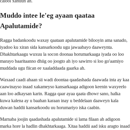
calool xanuun ah.
Muddo intee le'eg ayaan qaataa
Apalutamide?
Ragga badankoodu waxay qaataan apalutamide bilooyin ama sanado,
iyadoo ku xiran sida kansarkoodu ugu jawaabayo daaweynta.
Dhakhtarkaagu wuxuu la socon doonaa horumarkaaga iyada oo loo
marayo baaritaanno dhiig oo joogto ah iyo sawirro si loo go'aamiyo
muddada ugu fiican ee xaaladdaada gaarka ah.
Waxaad caadi ahaan sii wadi doontaa qaadashada daawada inta ay kaa
caawinayso inaad xakameyso kansarkaaga adigoon keenin waxyeelo
aan loo adkaysan karin. Ragga qaar ayaa qaata dhowr sano, halka
kuwa kalena ay u baahan karaan inay u beddelaan daaweyn kala
duwan haddii kansarkoodu uu horumariyo iska caabin.
Marnaba joojin qaadashada apalutamide si lama filaan ah adigoon
marka hore la hadlin dhakhtarkaaga. Xitaa haddii aad isku aragto inaad