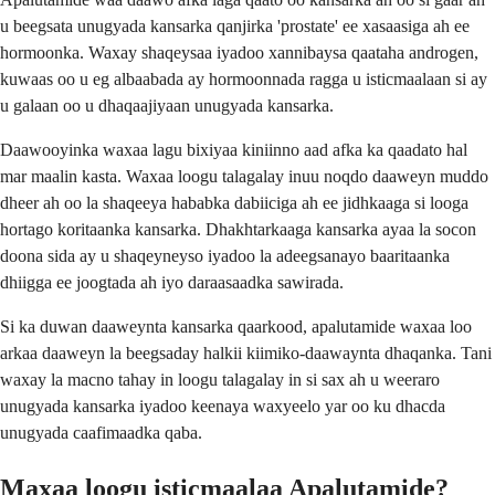
u beegsata unugyada kansarka qanjirka 'prostate' ee xasaasiga ah ee
hormoonka. Waxay shaqeysaa iyadoo xannibaysa qaataha androgen,
kuwaas oo u eg albaabada ay hormoonnada ragga u isticmaalaan si ay
u galaan oo u dhaqaajiyaan unugyada kansarka.
Daawooyinka waxaa lagu bixiyaa kiniinno aad afka ka qaadato hal
mar maalin kasta. Waxaa loogu talagalay inuu noqdo daaweyn muddo
dheer ah oo la shaqeeya hababka dabiiciga ah ee jidhkaaga si looga
hortago koritaanka kansarka. Dhakhtarkaaga kansarka ayaa la socon
doona sida ay u shaqeyneyso iyadoo la adeegsanayo baaritaanka
dhiigga ee joogtada ah iyo daraasaadka sawirada.
Si ka duwan daaweynta kansarka qaarkood, apalutamide waxaa loo
arkaa daaweyn la beegsaday halkii kiimiko-daawaynta dhaqanka. Tani
waxay la macno tahay in loogu talagalay in si sax ah u weeraro
unugyada kansarka iyadoo keenaya waxyeelo yar oo ku dhacda
unugyada caafimaadka qaba.
Maxaa loogu isticmaalaa Apalutamide?