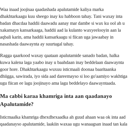
Waa inaad joojisaa qaadashada apalutamide kaliya marka
dhakhtarkaagu kuu sheego inay ku habboon tahay. Tani waxay inta
badan dhacdaa haddii daawadu aanay mar dambe si wax ku ool ah u
xakamayn kansarkaaga, haddii aad la kulanto waxyeelooyin aan la
aqbali karin, ama haddii kansarkaagu si fiican uga jawaabay in
nasashada daawaynta ay suurtagal tahay.
Ragga qaarkood waxay qaataan apalutamide sanado badan, halka
kuwa kalena laga yaabo inay u baahdaan inay beddelaan daawaynta
goor hore. Dhakhtarkaagu wuxuu isticmaali doonaa baaritaanka
dhiigga, sawirada, iyo sida aad dareemayso si loo go'aamiyo wakhtiga
ugu fiican ee lagu joojinayo ama lagu beddelayo daawayntaada.
Ma cabbi karaa khamriga inta aan qaadanayo
Apalutamide?
Isticmaalka khamriga dhexdhexaadka ah guud ahaan waa ok inta aad
qaadanayso apalutamide, laakiin waxaa ugu wanaagsan inaad tan kala