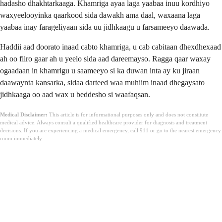
hadasho dhakhtarkaaga. Khamriga ayaa laga yaabaa inuu kordhiyo
waxyeelooyinka qaarkood sida dawakh ama daal, waxaana laga
yaabaa inay farageliyaan sida uu jidhkaagu u farsameeyo daawada.
Haddii aad doorato inaad cabto khamriga, u cab cabitaan dhexdhexaad
ah oo fiiro gaar ah u yeelo sida aad dareemayso. Ragga qaar waxay
ogaadaan in khamrigu u saameeyo si ka duwan inta ay ku jiraan
daawaynta kansarka, sidaa darteed waa muhiim inaad dhegaysato
jidhkaaga oo aad wax u beddesho si waafaqsan.
Medical Disclaimer:
This article is for informational purposes only and does not constitute
medical advice. Always consult a qualified healthcare provider for diagnosis and treatment
decisions. If you are experiencing a medical emergency, call 911 or go to the nearest emergency
room immediately.