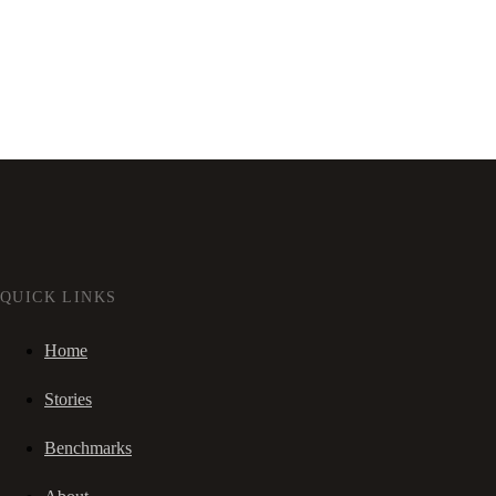
QUICK LINKS
Home
Stories
Benchmarks