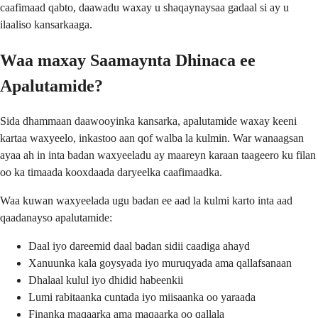
caafimaad qabto, daawadu waxay u shaqaynaysaa gadaal si ay u
ilaaliso kansarkaaga.
Waa maxay Saamaynta Dhinaca ee
Apalutamide?
Sida dhammaan daawooyinka kansarka, apalutamide waxay keeni
kartaa waxyeelo, inkastoo aan qof walba la kulmin. War wanaagsan
ayaa ah in inta badan waxyeeladu ay maareyn karaan taageero ku filan
oo ka timaada kooxdaada daryeelka caafimaadka.
Waa kuwan waxyeelada ugu badan ee aad la kulmi karto inta aad
qaadanayso apalutamide:
Daal iyo dareemid daal badan sidii caadiga ahayd
Xanuunka kala goysyada iyo muruqyada ama qallafsanaan
Dhalaal kulul iyo dhidid habeenkii
Lumi rabitaanka cuntada iyo miisaanka oo yaraada
Finanka maqaarka ama maqaarka oo qallala