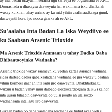
ay inta badan bixiyaan heerarka ugu sarreeya ee bogsashada ee APL.
Doorashada u dhaxaysa daaweynta hal-wakiil ama isku-dhafka ah
waxay ku xiran tahay arrimo ay ka mid yihiin caafimaadkaaga guud,
daaweyntii hore, iyo nooca gaarka ah ee APL.
Su'aalaha Inta Badan La Iska Weydiiyo ee
ku Saabsan Arsenic Trioxide
Ma Arsenic Trioxide Ammaan u tahay Dadka Qaba
Dhibaatooyinka Wadnaha?
Arsenic trioxide waxay saameyn ku yeelan kartaa garaaca wadnaha,
sidaa darteed dadka qaba xaaladaha wadnaha ee jira waxay u baahan
yihiin kormeer gaar ah inta lagu jiro daaweynta. Dhakhtarkaagu
wuxuu u badan yahay inuu dalbado electrocardiogram (EKG) ka hor
inta uusan bilaabin daaweynta oo uu si joogto ah ula socdo
wadnahaaga inta lagu jiro daaweynta.
Bukaan badan oo qaba xaaladaha wadnaha ee fudud ayaa weli si