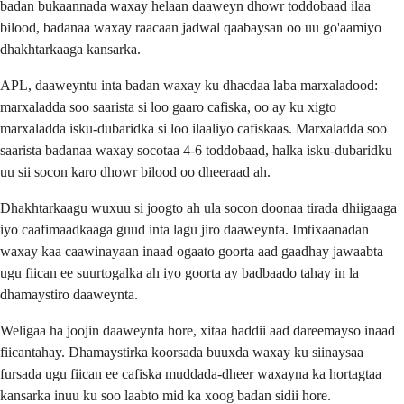
badan bukaannada waxay helaan daaweyn dhowr toddobaad ilaa
bilood, badanaa waxay raacaan jadwal qaabaysan oo uu go'aamiyo
dhakhtarkaaga kansarka.
APL, daaweyntu inta badan waxay ku dhacdaa laba marxaladood:
marxaladda soo saarista si loo gaaro cafiska, oo ay ku xigto
marxaladda isku-dubaridka si loo ilaaliyo cafiskaas. Marxaladda soo
saarista badanaa waxay socotaa 4-6 toddobaad, halka isku-dubaridku
uu sii socon karo dhowr bilood oo dheeraad ah.
Dhakhtarkaagu wuxuu si joogto ah ula socon doonaa tirada dhiigaaga
iyo caafimaadkaaga guud inta lagu jiro daaweynta. Imtixaanadan
waxay kaa caawinayaan inaad ogaato goorta aad gaadhay jawaabta
ugu fiican ee suurtogalka ah iyo goorta ay badbaado tahay in la
dhamaystiro daaweynta.
Weligaa ha joojin daaweynta hore, xitaa haddii aad dareemayso inaad
fiicantahay. Dhamaystirka koorsada buuxda waxay ku siinaysaa
fursada ugu fiican ee cafiska muddada-dheer waxayna ka hortagtaa
kansarka inuu ku soo laabto mid ka xoog badan sidii hore.