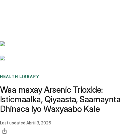
Benchmarks
Stories
FAQ
Sign up / Log in
HEALTH LIBRARY
Waa maxay Arsenic Trioxide:
Isticmaalka, Qiyaasta, Saamaynta
Dhinaca iyo Waxyaabo Kale
Last updated
Abriil 3, 2026