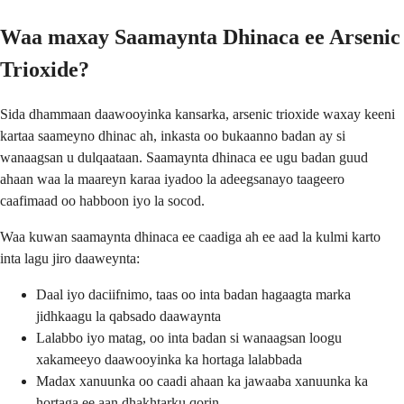
Waa maxay Saamaynta Dhinaca ee Arsenic
Trioxide?
Sida dhammaan daawooyinka kansarka, arsenic trioxide waxay keeni
kartaa saameyno dhinac ah, inkasta oo bukaanno badan ay si
wanaagsan u dulqaataan. Saamaynta dhinaca ee ugu badan guud
ahaan waa la maareyn karaa iyadoo la adeegsanayo taageero
caafimaad oo habboon iyo la socod.
Waa kuwan saamaynta dhinaca ee caadiga ah ee aad la kulmi karto
inta lagu jiro daaweynta:
Daal iyo daciifnimo, taas oo inta badan hagaagta marka
jidhkaagu la qabsado daawaynta
Lalabbo iyo matag, oo inta badan si wanaagsan loogu
xakameeyo daawooyinka ka hortaga lalabbada
Madax xanuunka oo caadi ahaan ka jawaaba xanuunka ka
hortaga ee aan dhakhtarku qorin