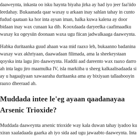
daaweynta, inkasta oo isku haynta biyaha jirka ay had iyo jeer faa'iido
leedahay. Bukaanada qaar waxay u arkaan inay sahlan tahay in cunto
fudud qaataan ka hor inta aysan iman, halka kuwa kalena ay door
bidaan inay wax cunaan ka dib. Kooxdaada daryeelka caafimaadku
waxay ku ogeysiin doonaan waxa ugu fiican jadwalkaaga daaweynta.
Habka duritaanka guud ahaan waa mid raaxo leh, bukaanno badanina
waxay wax akhriyaan, daawadaan filimada, ama la sheekeystaan
qoyska inta lagu jiro daaweynta. Haddii aad dareento wax raaxo darro
ah inta lagu jiro maamulka IV, isla markiiba u sheeg kalkaalisadaada si
ay u hagaajiyaan xawaaraha duritaanka ama ay bixiyaan tallaabooyin
raaxo dheeraad ah.
Muddada intee le'eg ayaan qaadanayaa
Arsenic Trioxide?
Muddada daaweynta arsenic trioxide way kala duwan tahay iyadoo ku
xiran xaaladaada gaarka ah iyo sida aad ugu jawaabto daaweynta. Inta