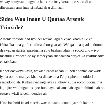
waxay baraysaa unugyada kansarka inay koraan oo si caadi ah u
dhaqmaan ama inay si nabad ah u dhintaan.
Sidee Waa Inaan U Qaataa Arsenic
Trioxide?
Arsenic trioxide had iyo jeer waxaa lagu bixiyaa khadka IV ee
isbitaalka ama goob caafimaad oo gaar ah. Weligaa ma qaadan doontid
daawadan guriga, maadaama ay u baahan tahay la socod dhow iyo
maamul xirfadeed oo ay sameeyaan shaqaalaha daryeelka caafimaadka
ee tababaran.
Kahor daaweyn kasta, waxaad caadi ahaan ku heli doontaa daawada
iyada oo loo marayo khadka dhexe ama IV peripheral muddo 1-4
saacadood ah. Kalkaaliyahaaga ayaa si dhow kuula socon doona inta
lagu jiro wakhtigan, isagoo hubinaya calaamadahaaga muhiimka ah oo
eegaya wixii falcelin degdeg ah.
Uma baahnid inaad raacdo wax tilmaamo cunto gaar ah ka hor