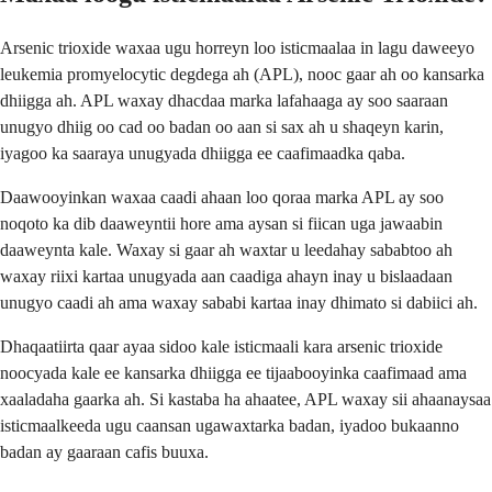
Arsenic trioxide waxaa ugu horreyn loo isticmaalaa in lagu daweeyo
leukemia promyelocytic degdega ah (APL), nooc gaar ah oo kansarka
dhiigga ah. APL waxay dhacdaa marka lafahaaga ay soo saaraan
unugyo dhiig oo cad oo badan oo aan si sax ah u shaqeyn karin,
iyagoo ka saaraya unugyada dhiigga ee caafimaadka qaba.
Daawooyinkan waxaa caadi ahaan loo qoraa marka APL ay soo
noqoto ka dib daaweyntii hore ama aysan si fiican uga jawaabin
daaweynta kale. Waxay si gaar ah waxtar u leedahay sababtoo ah
waxay riixi kartaa unugyada aan caadiga ahayn inay u bislaadaan
unugyo caadi ah ama waxay sababi kartaa inay dhimato si dabiici ah.
Dhaqaatiirta qaar ayaa sidoo kale isticmaali kara arsenic trioxide
noocyada kale ee kansarka dhiigga ee tijaabooyinka caafimaad ama
xaaladaha gaarka ah. Si kastaba ha ahaatee, APL waxay sii ahaanaysaa
isticmaalkeeda ugu caansan ugawaxtarka badan, iyadoo bukaanno
badan ay gaaraan cafis buuxa.