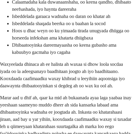
Calaamadaha kala duwanaanshaha, oo keena qandho, dhibaato
neefsashada, iyo haynta dareeraha
Isbeddelada garaaca wadnaha oo daran oo khatar ah
Isbeddelada shaqada beerka oo u baahan la socod
Hoos u dhac weyn oo ku yimaada tirada unugyada dhiigga oo
horseeda infekshan ama khatarta dhiigbaxa
Dhibaatooyinka dareemayaasha oo keena gubasho ama
kabuubyo gacmaha iyo cagaha
Waxyeelada dhinaca ah ee halista ah waxaa si dhow loola socdaa
iyada oo la adeegsanayo baadhitaan joogto ah iyo baadhitaano.
Kooxdaada caafimaadku waxay khibrad u leeyihiin aqoonsiga iyo
daawaynta dhibaatooyinkan si degdeg ah oo wax ku ool ah.
Marar aad u dhif ah, qaar ka mid ah bukaanada ayaa laga yaabaa inay
yeeshaan saameyno muddo dheer ah sida kansarka labaad ama
dhibaatooyinka wadnaha ee joogtada ah. Inkasta oo khatarahaasi
jiraan, aad bay u yar yihiin, kooxdaada caafimaadku waxay si taxadar
leh u qiimeeyaan khatarahaas suurtagalka ah marka loo eego
faa'iidooyinka badbaadinta nolosha ee daawaynta kansarkaaga hadda.