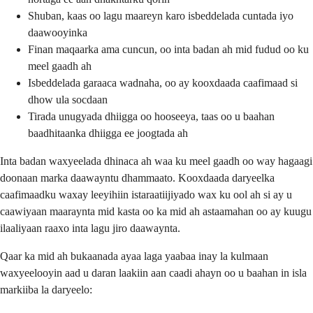
Shuban, kaas oo lagu maareyn karo isbeddelada cuntada iyo
daawooyinka
Finan maqaarka ama cuncun, oo inta badan ah mid fudud oo ku
meel gaadh ah
Isbeddelada garaaca wadnaha, oo ay kooxdaada caafimaad si
dhow ula socdaan
Tirada unugyada dhiigga oo hooseeya, taas oo u baahan
baadhitaanka dhiigga ee joogtada ah
Inta badan waxyeelada dhinaca ah waa ku meel gaadh oo way hagaagi
doonaan marka daawayntu dhammaato. Kooxdaada daryeelka
caafimaadku waxay leeyihiin istaraatiijiyado wax ku ool ah si ay u
caawiyaan maaraynta mid kasta oo ka mid ah astaamahan oo ay kuugu
ilaaliyaan raaxo inta lagu jiro daawaynta.
Qaar ka mid ah bukaanada ayaa laga yaabaa inay la kulmaan
waxyeelooyin aad u daran laakiin aan caadi ahayn oo u baahan in isla
markiiba la daryeelo: