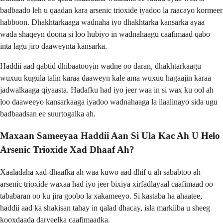
badbaado leh u qaadan kara arsenic trioxide iyadoo la raacayo kormeer
habboon. Dhakhtarkaaga wadnaha iyo dhakhtarka kansarka ayaa
wada shaqeyn doona si loo hubiyo in wadnahaagu caafimaad qabo
inta lagu jiro daaweynta kansarka.
Haddii aad qabtid dhibaatooyin wadne oo daran, dhakhtarkaagu
wuxuu kugula talin karaa daaweyn kale ama wuxuu hagaajin karaa
jadwalkaaga qiyaasta. Hadafku had iyo jeer waa in si wax ku ool ah
loo daaweeyo kansarkaaga iyadoo wadnahaaga la ilaalinayo sida ugu
badbaadsan ee suurtogalka ah.
Maxaan Sameeyaa Haddii Aan Si Ula Kac Ah U Helo
Arsenic Trioxide Xad Dhaaf Ah?
Xaaladaha xad-dhaafka ah waa kuwo aad dhif u ah sababtoo ah
arsenic trioxide waxaa had iyo jeer bixiya xirfadlayaal caafimaad oo
tababaran oo ku jira goobo la xakameeyo. Si kastaba ha ahaatee,
haddii aad ka shakisan tahay in qalad dhacay, isla markiiba u sheeg
kooxdaada daryeelka caafimaadka.