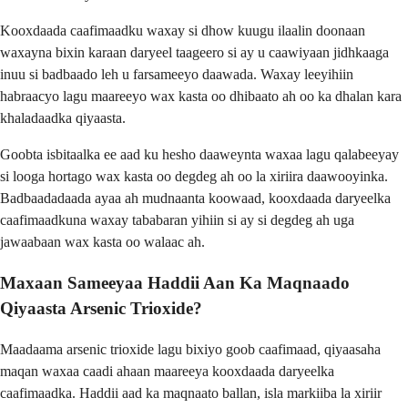
Kooxdaada caafimaadku waxay si dhow kuugu ilaalin doonaan
waxayna bixin karaan daryeel taageero si ay u caawiyaan jidhkaaga
inuu si badbaado leh u farsameeyo daawada. Waxay leeyihiin
habraacyo lagu maareeyo wax kasta oo dhibaato ah oo ka dhalan kara
khaladaadka qiyaasta.
Goobta isbitaalka ee aad ku hesho daaweynta waxaa lagu qalabeeyay
si looga hortago wax kasta oo degdeg ah oo la xiriira daawooyinka.
Badbaadadaada ayaa ah mudnaanta koowaad, kooxdaada daryeelka
caafimaadkuna waxay tababaran yihiin si ay si degdeg ah uga
jawaabaan wax kasta oo walaac ah.
Maxaan Sameeyaa Haddii Aan Ka Maqnaado
Qiyaasta Arsenic Trioxide?
Maadaama arsenic trioxide lagu bixiyo goob caafimaad, qiyaasaha
maqan waxaa caadi ahaan maareeya kooxdaada daryeelka
caafimaadka. Haddii aad ka maqnaato ballan, isla markiiba la xiriir