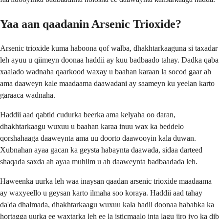
Yaa aan qaadanin Arsenic Trioxide?
Arsenic trioxide kuma haboona qof walba, dhakhtarkaaguna si taxadar
leh ayuu u qiimeyn doonaa haddii ay kuu badbaado tahay. Dadka qaba
xaalado wadnaha qaarkood waxay u baahan karaan la socod gaar ah
ama daaweyn kale maadaama daawadani ay saameyn ku yeelan karto
garaaca wadnaha.
Haddii aad qabtid cudurka beerka ama kelyaha oo daran,
dhakhtarkaagu wuxuu u baahan karaa inuu wax ka beddelo
qorshahaaga daaweynta ama uu doorto daawooyin kala duwan.
Xubnahan ayaa gacan ka geysta habaynta daawada, sidaa darteed
shaqada saxda ah ayaa muhiim u ah daaweynta badbaadada leh.
Haweenka uurka leh waa inaysan qaadan arsenic trioxide maadaama
ay waxyeello u geysan karto ilmaha soo koraya. Haddii aad tahay
da'da dhalmada, dhakhtarkaagu wuxuu kala hadli doonaa hababka ka
hortagga uurka ee waxtarka leh ee la isticmaalo inta lagu jiro iyo ka dib