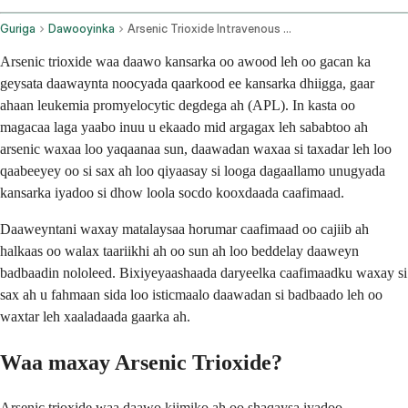
Guriga
Dawooyinka
Arsenic Trioxide Intravenous Route
Arsenic trioxide waa daawo kansarka oo awood leh oo gacan ka
geysata daawaynta noocyada qaarkood ee kansarka dhiigga, gaar
ahaan leukemia promyelocytic degdega ah (APL). In kasta oo
magacaa laga yaabo inuu u ekaado mid argagax leh sababtoo ah
arsenic waxaa loo yaqaanaa sun, daawadan waxaa si taxadar leh loo
qaabeeyey oo si sax ah loo qiyaasay si looga dagaallamo unugyada
kansarka iyadoo si dhow loola socdo kooxdaada caafimaad.
Daaweyntani waxay matalaysaa horumar caafimaad oo cajiib ah
halkaas oo walax taariikhi ah oo sun ah loo beddelay daaweyn
badbaadin nololeed. Bixiyeyaashaada daryeelka caafimaadku waxay si
sax ah u fahmaan sida loo isticmaalo daawadan si badbaado leh oo
waxtar leh xaaladaada gaarka ah.
Waa maxay Arsenic Trioxide?
Arsenic trioxide waa daawo kiimiko ah oo shaqaysa iyadoo