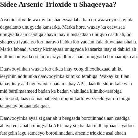
Sidee Arsenic Trioxide u Shaqeeyaa?
Arsenic trioxide waxay ku shaqeysaa laba hab oo waaweyn si ay ula
dagaalanto unugyada kansarka. Marka hore, waxay ka caawisaa
unugyada aan caadiga ahayn inay u bislaadaan unugyo caadi ah, oo
shaqeeya iyada oo loo marayo habka loo yaqaan kala duwanaanshaha.
Marka labaad, waxay kicinaysaa unugyada kansarka inay si dabiici ah
u dhintaan iyada oo loo marayo dhimashada unugyada barnaamijka ah.
Daawooyinkan waxaa loo arkaa inay xoog dhexdhexaad ah ku
leeyihiin adduunka daawooyinka kiimiko-terabiga. Waxay ku filan
tahay inay aad ugu waxtar badan tahay APL, laakiin sidoo kale waa
mid bartilmaameed badan ka badan wakiilada kiimiko-terabiga
qaarkood, taas oo macnaheedu noqon karto waxyeelo yar oo loogu
talagalay bukaanada qaar.
Daawooyinka ayaa si gaar ah u beegsada borotiinnada aan caadiga
ahayn ee sababa unugyada APL inay si khaldan u dhaqmaan. Iyadoo
faragelin lagu sameeyo borotiinnadan, arsenic trioxide asal ahaan