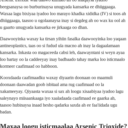
beegsanaysa oo burburinaysa unugyada kansarka ee dhiiggaaga.
Waxaa lagu bixiyaa iyadoo loo marayo khadka xididka (IV) si toos ah
dhiiggaaga, taasoo u ogolaanaysa inay si degdeg ah oo wax ku ool ah
u gaarto unugyada kansarka ee jirkaaga oo dhan.
Daawooyinka waxay ka tirsan yihiin fasalka daawooyinka loo yaqaan
antineoplastics, taas oo si fudud ula macno ah inay la dagaalamaan
kansarka. Inkasta oo magaceeda cabsi leh, daawayntani si weyn ayaa
loo bartay oo la caddeeyay inay badbaado tahay marka loo isticmaalo
kormeer caafimaad oo habboon.
Kooxdaada caafimaadku waxay diyaarin doonaan oo maamuli
doonaan daawadan goob isbitaal ama rug caafimaad oo la
xakameeyay. Qiyaasta waxaa si sax ah loogu xisaabiyaa iyadoo lagu
saleynayo miisaankaaga iyo xaaladaada caafimaad ee gaarka ah,
taasoo hubinaysa inaad hesho qadarka saxda ah ee faa'iidada ugu
badan.
Maxaa loogu isticmaalaa Arsenic Trioxide?