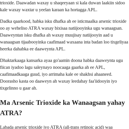
trioxide. Daawadan waxay u shaqeeyaan si kala duwan laakiin sidoo
kale waxay waxtar u yeelan karaan ka hortagga APL.
Dadka qaarkood, habka isku dhafka ah ee isticmaalka arsenic trioxide
oo ay weheliso ATRA waxay bixisaa natiijooyinka ugu wanaagsan.
Daaweyntan isku dhafka ah waxay muujisay natiijooyin aad u
wanaagsan tijaabooyinka caafimaad waxaana inta badan loo tixgeliyaa
heerka dahabka ee daaweynta APL.
Dhaktarkaaga kansarka ayaa go'aamin doona habka daaweynta ugu
fiican iyadoo lagu saleynayo noocaaga gaarka ah ee APL,
caafimaadkaaga guud, iyo arrimaha kale ee shakhsi ahaaneed.
Doorasho kasta oo daaweyn ah waxay leedahay faa'iidooyin iyo
tixgelinno u gaar ah.
Ma Arsenic Trioxide ka Wanaagsan yahay
ATRA?
Labada arsenic trioxide iyo ATRA (all-trans retinoic acid) waa