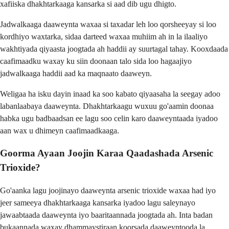
xafiiska dhakhtarkaaga kansarka si aad dib ugu dhigto.
Jadwalkaaga daaweynta waxaa si taxadar leh loo qorsheeyay si loo
kordhiyo waxtarka, sidaa darteed waxaa muhiim ah in la ilaaliyo
wakhtiyada qiyaasta joogtada ah haddii ay suurtagal tahay. Kooxdaada
caafimaadku waxay ku siin doonaan talo sida loo hagaajiyo
jadwalkaaga haddii aad ka maqnaato daaweyn.
Weligaa ha isku dayin inaad ka soo kabato qiyaasaha la seegay adoo
labanlaabaya daaweynta. Dhakhtarkaagu wuxuu go'aamin doonaa
habka ugu badbaadsan ee lagu soo celin karo daaweyntaada iyadoo
aan wax u dhimeyn caafimaadkaaga.
Goorma Ayaan Joojin Karaa Qaadashada Arsenic
Trioxide?
Go'aanka lagu joojinayo daaweynta arsenic trioxide waxaa had iyo
jeer sameeya dhakhtarkaaga kansarka iyadoo lagu saleynayo
jawaabtaada daaweynta iyo baaritaannada joogtada ah. Inta badan
bukaannada waxay dhammaystiraan koorsada daaweyntooda la