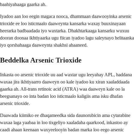
baahiyahaaga gaarka ah.
Iyadoo aan loo eegin magaca nooca, dhammaan daawooyinka arsenic
trioxide ee loo isticmaalo daaweynta kansarka waxay buuxinayaan
heerarka badbaadada iyo waxtarka. Dhakhtarkaaga kansarku wuxuu
dooran doonaa ikhtiyaarka ugu fiican iyadoo lagu saleynayo helitaanka
iyo qorshahaaga daaweynta shakhsi ahaaneed.
Beddelka Arsenic Trioxide
Inkasta oo arsenic trioxide uu aad waxtar ugu leeyahay APL, haddana
waxaa jira ikhtiyaarro daaweyn oo kale iyadoo ku xiran xaaladdaada
gaarka ah. All-trans retinoic acid (ATRA) waa daaweyn kale oo la
beegsanayo oo inta badan loo isticmaalo kaligiis ama isku dhafan
arsenic trioxide.
Daawada kiimiko ee dhaqameedka sida daunorubicin ama cytarabine
waxaa laga yaabaa in loo tixgeliyo xaaladaha qaarkood, inkastoo ay
caadi ahaan keenaan waxyeelooyin badan marka loo eego arsenic