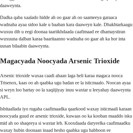
daaweynta.
Dadka qaba xaalado hidde ah oo gaar ah oo saameeya garaaca
wadnaha ayaa sidoo kale u baahan kara daaweyn kale. Dhakhtarkaagu
wuxuu dib u eegi doonaa taariikhdaada caafimaad ee dhamaystiran
wuxuuna dalban karaa baaritaanno wadnaha oo gaar ah ka hor inta
uusan bilaabin daaweynta.
Magacyada Noocyada Arsenic Trioxide
Arsenic trioxide waxaa caadi ahaan laga heli karaa magaca nooca
Trisenox, kaas oo ah qaabka ugu badan ee la isticmaalo. Noocan ayaa
si weyn loo bartay oo la xaqiijiyay inuu waxtar u leeyahay daaweynta
APL.
Isbitaallada iyo rugaha caafimaadka qaarkood waxay isticmaali karaan
noocyada guud ee arsenic trioxide, kuwaas oo ka kooban maaddo isku
mid ah oo shaqeeya si waxtar leh. Kooxdaada daryeelka caafimaadku
waxay hubin doonaan inaad hesho qaabka ugu habboon ee