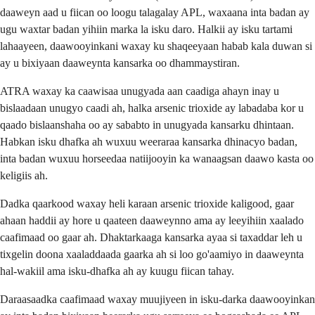
daaweyn aad u fiican oo loogu talagalay APL, waxaana inta badan ay
ugu waxtar badan yihiin marka la isku daro. Halkii ay isku tartami
lahaayeen, daawooyinkani waxay ku shaqeeyaan habab kala duwan si
ay u bixiyaan daaweynta kansarka oo dhammaystiran.
ATRA waxay ka caawisaa unugyada aan caadiga ahayn inay u
bislaadaan unugyo caadi ah, halka arsenic trioxide ay labadaba kor u
qaado bislaanshaha oo ay sababto in unugyada kansarku dhintaan.
Habkan isku dhafka ah wuxuu weeraraa kansarka dhinacyo badan,
inta badan wuxuu horseedaa natiijooyin ka wanaagsan daawo kasta oo
keligiis ah.
Dadka qaarkood waxay heli karaan arsenic trioxide kaligood, gaar
ahaan haddii ay hore u qaateen daaweynno ama ay leeyihiin xaalado
caafimaad oo gaar ah. Dhaktarkaaga kansarka ayaa si taxaddar leh u
tixgelin doona xaaladdaada gaarka ah si loo go'aamiyo in daaweynta
hal-wakiil ama isku-dhafka ah ay kuugu fiican tahay.
Daraasaadka caafimaad waxay muujiyeen in isku-darka daawooyinkan