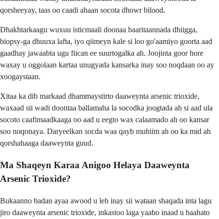
qorsheeyay, taas oo caadi ahaan socota dhowr bilood.
Dhakhtarkaagu wuxuu isticmaali doonaa baaritaannada dhiigga,
biopsy-ga dhuuxa lafta, iyo qiimeyn kale si loo go'aamiyo goorta aad
gaadhay jawaabta ugu fiican ee suurtogalka ah. Joojinta goor hore
waxay u oggolaan kartaa unugyada kansarka inay soo noqdaan oo ay
xoogaystaan.
Xitaa ka dib markaad dhammaystirto daaweynta arsenic trioxide,
waxaad sii wadi doontaa ballamaha la socodka joogtada ah si aad ula
socoto caafimaadkaaga oo aad u eegto wax calaamado ah oo kansar
soo noqonaya. Daryeelkan socda waa qayb muhiim ah oo ka mid ah
qorshahaaga daaweynta guud.
Ma Shaqeyn Karaa Anigoo Helaya Daaweynta
Arsenic Trioxide?
Bukaanno badan ayaa awood u leh inay sii wataan shaqada inta lagu
jiro daaweynta arsenic trioxide, inkastoo laga yaabo inaad u baahato