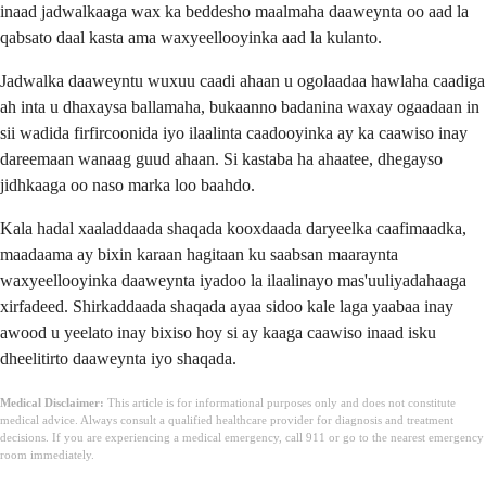
inaad jadwalkaaga wax ka beddesho maalmaha daaweynta oo aad la
qabsato daal kasta ama waxyeellooyinka aad la kulanto.
Jadwalka daaweyntu wuxuu caadi ahaan u ogolaadaa hawlaha caadiga
ah inta u dhaxaysa ballamaha, bukaanno badanina waxay ogaadaan in
sii wadida firfircoonida iyo ilaalinta caadooyinka ay ka caawiso inay
dareemaan wanaag guud ahaan. Si kastaba ha ahaatee, dhegayso
jidhkaaga oo naso marka loo baahdo.
Kala hadal xaaladdaada shaqada kooxdaada daryeelka caafimaadka,
maadaama ay bixin karaan hagitaan ku saabsan maaraynta
waxyeellooyinka daaweynta iyadoo la ilaalinayo mas'uuliyadahaaga
xirfadeed. Shirkaddaada shaqada ayaa sidoo kale laga yaabaa inay
awood u yeelato inay bixiso hoy si ay kaaga caawiso inaad isku
dheelitirto daaweynta iyo shaqada.
Medical Disclaimer:
This article is for informational purposes only and does not constitute
medical advice. Always consult a qualified healthcare provider for diagnosis and treatment
decisions. If you are experiencing a medical emergency, call 911 or go to the nearest emergency
room immediately.