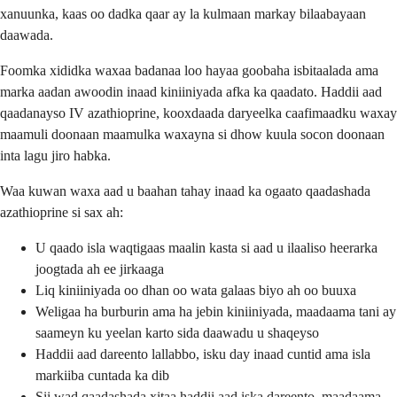
xanuunka, kaas oo dadka qaar ay la kulmaan markay bilaabayaan
daawada.
Foomka xididka waxaa badanaa loo hayaa goobaha isbitaalada ama
marka aadan awoodin inaad kiniiniyada afka ka qaadato. Haddii aad
qaadanayso IV azathioprine, kooxdaada daryeelka caafimaadku waxay
maamuli doonaan maamulka waxayna si dhow kuula socon doonaan
inta lagu jiro habka.
Waa kuwan waxa aad u baahan tahay inaad ka ogaato qaadashada
azathioprine si sax ah:
U qaado isla waqtigaas maalin kasta si aad u ilaaliso heerarka
joogtada ah ee jirkaaga
Liq kiniiniyada oo dhan oo wata galaas biyo ah oo buuxa
Weligaa ha burburin ama ha jebin kiniiniyada, maadaama tani ay
saameyn ku yeelan karto sida daawadu u shaqeyso
Haddii aad dareento lallabbo, isku day inaad cuntid ama isla
markiiba cuntada ka dib
Sii wad qaadashada xitaa haddii aad iska dareento, maadaama