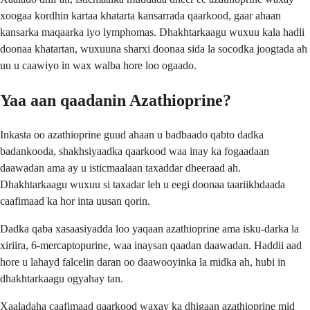
xoogaa kordhin kartaa khatarta kansarrada qaarkood, gaar ahaan
kansarka maqaarka iyo lymphomas. Dhakhtarkaagu wuxuu kala hadli
doonaa khatartan, wuxuuna sharxi doonaa sida la socodka joogtada ah
uu u caawiyo in wax walba hore loo ogaado.
Yaa aan qaadanin Azathioprine?
Inkasta oo azathioprine guud ahaan u badbaado qabto dadka
badankooda, shakhsiyaadka qaarkood waa inay ka fogaadaan
daawadan ama ay u isticmaalaan taxaddar dheeraad ah.
Dhakhtarkaagu wuxuu si taxadar leh u eegi doonaa taariikhdaada
caafimaad ka hor inta uusan qorin.
Dadka qaba xasaasiyadda loo yaqaan azathioprine ama isku-darka la
xiriira, 6-mercaptopurine, waa inaysan qaadan daawadan. Haddii aad
hore u lahayd falcelin daran oo daawooyinka la midka ah, hubi in
dhakhtarkaagu ogyahay tan.
Xaaladaha caafimaad qaarkood waxay ka dhigaan azathioprine mid