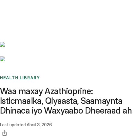
Benchmarks
Stories
FAQ
Sign up / Log in
HEALTH LIBRARY
Waa maxay Azathioprine:
Isticmaalka, Qiyaasta, Saamaynta
Dhinaca iyo Waxyaabo Dheeraad ah
Last updated
Abriil 3, 2026