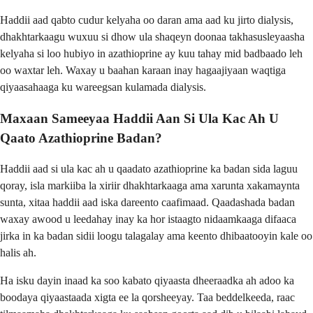
Haddii aad qabto cudur kelyaha oo daran ama aad ku jirto dialysis,
dhakhtarkaagu wuxuu si dhow ula shaqeyn doonaa takhasusleyaasha
kelyaha si loo hubiyo in azathioprine ay kuu tahay mid badbaado leh
oo waxtar leh. Waxay u baahan karaan inay hagaajiyaan waqtiga
qiyaasahaaga ku wareegsan kulamada dialysis.
Maxaan Sameeyaa Haddii Aan Si Ula Kac Ah U
Qaato Azathioprine Badan?
Haddii aad si ula kac ah u qaadato azathioprine ka badan sida laguu
qoray, isla markiiba la xiriir dhakhtarkaaga ama xarunta xakamaynta
sunta, xitaa haddii aad iska dareento caafimaad. Qaadashada badan
waxay awood u leedahay inay ka hor istaagto nidaamkaaga difaaca
jirka in ka badan sidii loogu talagalay ama keento dhibaatooyin kale oo
halis ah.
Ha isku dayin inaad ka soo kabato qiyaasta dheeraadka ah adoo ka
boodaya qiyaastaada xigta ee la qorsheeyay. Taa beddelkeeda, raac