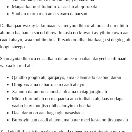
Maqaarka oo si fudud u xasaasi u ah qorraxda
Shuban marmar ah ama saxaro dabacsan
Dadka qaar waxay la kulmaan saameyno dhinac ah oo aad u muhiim
ah oo u baahan la socod dhow. Inkasta oo kuwani ay yihiin kuwo aan
caadi ahayn, waa muhiim in la fiirsado oo dhakhtarkaaga si degdeg ah
loogu sheego.
Saamaynta dhinaca ee aadka u daran ee u baahan daryeel caafimaad
waxaa ka mid ah:
Qandho joogto ah, qarqaryo, ama calaamado caabuq daran
Dhiigbax ama nabarro aan caadi ahayn
Xanuun daran oo caloosha ah ama matag joogto ah
Midab huruud ah oo maqaarka ama indhaha ah, taas oo laga
yaabo inay muujiso dhibaatooyinka beerka
Daal daran oo aan hagaagin nasashada
Burooyin aan caadi ahayn ama barar meel kasta oo jirkaaga ah
Xaalado dhif ah, isticmaalka muddada dheer ee azathioprine waxay