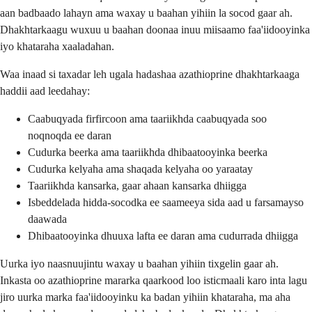
aan badbaado lahayn ama waxay u baahan yihiin la socod gaar ah.
Dhakhtarkaagu wuxuu u baahan doonaa inuu miisaamo faa'iidooyinka
iyo khataraha xaaladahan.
Waa inaad si taxadar leh ugala hadashaa azathioprine dhakhtarkaaga
haddii aad leedahay:
Caabuqyada firfircoon ama taariikhda caabuqyada soo
noqnoqda ee daran
Cudurka beerka ama taariikhda dhibaatooyinka beerka
Cudurka kelyaha ama shaqada kelyaha oo yaraatay
Taariikhda kansarka, gaar ahaan kansarka dhiigga
Isbeddelada hidda-socodka ee saameeya sida aad u farsamayso
daawada
Dhibaatooyinka dhuuxa lafta ee daran ama cudurrada dhiigga
Uurka iyo naasnuujintu waxay u baahan yihiin tixgelin gaar ah.
Inkasta oo azathioprine mararka qaarkood loo isticmaali karo inta lagu
jiro uurka marka faa'iidooyinku ka badan yihiin khataraha, ma aha