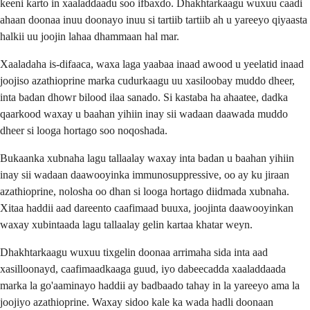
keeni karto in xaaladdaadu soo ifbaxdo. Dhakhtarkaagu wuxuu caadi
ahaan doonaa inuu doonayo inuu si tartiib tartiib ah u yareeyo qiyaasta
halkii uu joojin lahaa dhammaan hal mar.
Xaaladaha is-difaaca, waxa laga yaabaa inaad awood u yeelatid inaad
joojiso azathioprine marka cudurkaagu uu xasiloobay muddo dheer,
inta badan dhowr bilood ilaa sanado. Si kastaba ha ahaatee, dadka
qaarkood waxay u baahan yihiin inay sii wadaan daawada muddo
dheer si looga hortago soo noqoshada.
Bukaanka xubnaha lagu tallaalay waxay inta badan u baahan yihiin
inay sii wadaan daawooyinka immunosuppressive, oo ay ku jiraan
azathioprine, nolosha oo dhan si looga hortago diidmada xubnaha.
Xitaa haddii aad dareento caafimaad buuxa, joojinta daawooyinkan
waxay xubintaada lagu tallaalay gelin kartaa khatar weyn.
Dhakhtarkaagu wuxuu tixgelin doonaa arrimaha sida inta aad
xasilloonayd, caafimaadkaaga guud, iyo dabeecadda xaaladdaada
marka la go'aaminayo haddii ay badbaado tahay in la yareeyo ama la
joojiyo azathioprine. Waxay sidoo kale ka wada hadli doonaan