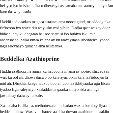
helayso iyo in isbeddelka u dhexeeya astaamaha uu saameyn ku yeelan
karo daaweyntaada.
Haddii aad qaadato magaca astaanta ama nooca guud, maaddooyinka
firfircoon iyo waxtarku way isku mid yihiin. Dadka qaar waxay door
bidaan inay ku dhegaan hal soo saare si loo hubiyo isku mid
ahaanshaha, halka kuwa kalena ay ku raaxaystaan isbeddelka iyadoo
lagu saleynayo qiimaha ama helitaanka.
Beddelka Azathioprine
Haddii azathioprine aanay ku habboonayn ama ay joojiso shaqada si
wax ku ool ah, dhowr daawo oo kale ayaa bixin kara faa'iidooyin la
mid ah. Dhakhtarkaagu wuxuu dooran doonaa ikhtiyaarka ugu fiican
iyadoo lagu saleynayo xaaladdaada gaarka ah iyo sida aad uga
jawaabtay daaweynta kale.
Xaaladaha is-difaaca, methotrexate inta badan waxaa loo tixgeliyaa
beddel u dhow. Waxay u shaqeysaa si ka duwan azathioprine laakiin