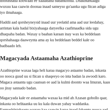
doorashada koowaad ee xaaladaha badankooda. Dhakhtarkaagu
wuxuu kaa caawin doonaa inaad sameyso go'aanka ugu fiican adiga
iyo ilmahaaga.
Haddii aad qorsheyneysid inaad uur yeelatid ama aad uur leedahay,
arrintan kala hadal bixiyahaaga daryeelka caafimaadka sida ugu
dhaqsaha badan. Waxay u baahan karaan inay wax ka beddelaan
qorshahaaga daaweynta ama ay ku beddelaan beddel kale oo
badbaado leh.
Magacyada Astaamaha Azathioprine
Azathioprine waxaa laga heli karaa magacyo astaamo badan, inkasta
oo nooca guud uu si fiican u shaqeeyo oo inta badan la awoodi karo.
Magaca astaanta ugu caansan ee aad la kulmi doonto waa Imuran, kaas
oo jiray sannado badan.
Magacyada kale ee astaamaha waxaa ka mid ah Azasan gobollo qaar,
inkasta oo helitaanka uu ku kala duwan yahay waddanka.
Farmashiistahaagu wuxuu kaa caawin karaa inaad fahamto nooca aad