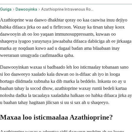
Guriga
Dawooyinka
Azathioprine Intravenous Route
Azathioprine waa daawo dhakhtar qoray oo kaa caawisa inuu dejiyo
habka difaaca jirka oo aad u firfircoon. Waxay ka tirsan tahay koox
daawooyin ah oo loo yaqaan immunosuppressants, kuwaas oo
shaqeeya iyagoo yaraynaya jawaabaha difaaca dabiiciga ah ee jirkaaga
marka ay noqdaan kuwo aad u dagaal badan ama bilaabaan inay
weeraraan unugyada caafimaadka qaba.
Daawooyinkan waxaa si badbaado leh loo isticmaalay tobanaan sano
si loo daaweeyo xaalado kala duwan oo is-difaac ah iyo in looga
hortago diidmada xubnaha ka dib marka la beddelo. Inkasta oo ay u
baahan tahay la socod dhow, azathioprine waxay runtii bedeli kartaa
nolosha dadka la tacaalaya xaaladaha halkaas oo habka difaaca jirka ay
u baahan tahay hagitaan jilicsan si uu si sax ah u shaqeeyo.
Maxaa loo isticmaalaa Azathioprine?
Azathioprine waxay u adeegtaa sidii daaweyn muhiim ah oo loogu