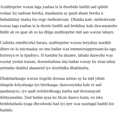
Azathioprine waxaa laga yaabaa in la doorbido haddii aad qabtid
walaac ku saabsan beerka, maadaama ay guud ahaan beerka u
fududdahay marka loo eego methotrexate. Dhanka kale, methotrexate
waxaa laga yaabaa in la doorto haddii aad leedahay kala duwanaansho
hidde ah oo gaar ah oo ka dhiga azathioprine mid aan waxtar lahayn.
Cudurka mindhicirka barara, azathioprine wuxuu leeyahay taariikh
dheer oo la isticmaalay oo inta badan waa immunosuppressant-ka ugu
horreeya ee la tijaabiyo. Si kastaba ha ahaatee, labada daawoba way
waxtar yeelan karaan, doorashaduna inta badan waxay ku xiran tahay
arrimaha shakhsi ahaaneed iyo doorbidka dhakhtarka.
Dhakhtarkaagu wuxuu tixgelin doonaa arrimo ay ka mid yihiin
shaqada kelyahaaga iyo beerkaaga, daawooyinka kale ee aad
qaadanayso, iyo qaab nololeedkaaga marka aad dooranaysid
ikhtiyaaradan. Dad badan ayaa ku fiican daawo kasta, oo isku
beddelashada iyaga dhexdooda had iyo jeer waa suurtagal haddii loo
baahdo.