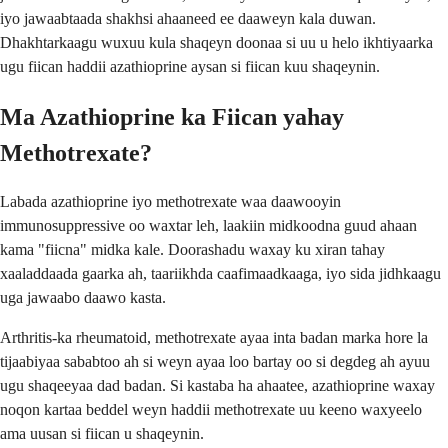
iyo jawaabtaada shakhsi ahaaneed ee daaweyn kala duwan.
Dhakhtarkaagu wuxuu kula shaqeyn doonaa si uu u helo ikhtiyaarka
ugu fiican haddii azathioprine aysan si fiican kuu shaqeynin.
Ma Azathioprine ka Fiican yahay
Methotrexate?
Labada azathioprine iyo methotrexate waa daawooyin
immunosuppressive oo waxtar leh, laakiin midkoodna guud ahaan
kama "fiicna" midka kale. Doorashadu waxay ku xiran tahay
xaaladdaada gaarka ah, taariikhda caafimaadkaaga, iyo sida jidhkaagu
uga jawaabo daawo kasta.
Arthritis-ka rheumatoid, methotrexate ayaa inta badan marka hore la
tijaabiyaa sababtoo ah si weyn ayaa loo bartay oo si degdeg ah ayuu
ugu shaqeeyaa dad badan. Si kastaba ha ahaatee, azathioprine waxay
noqon kartaa beddel weyn haddii methotrexate uu keeno waxyeelo
ama uusan si fiican u shaqeynin.