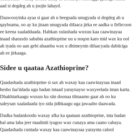
aad si degdeg ah u joojin lahayd.
Daawooyinka ayaa si gaar ah u beegsada unugyada si degdeg ah u
qaybsama, oo ay ku jiraan unugyada difaaca jirka ee aadka u firfircoon
ee keena xaaladdaada. Habkan xulashada wuxuu kaa caawinayaa
inaad sharaxdo sababta azathioprine uu u noqon karo mid wax ku ool
ah iyada oo aan gebi ahaanba wax u dhimeynin difaacyada dabiiciga
ah ee jirkaaga.
Sidee u qaataa Azathioprine?
Qaadashada azathioprine si sax ah waxay kaa caawinaysaa inaad
hesho faa'iidada ugu badan intaad yaraynayso waxyeelada iman karta.
Dhakhtarkaagu wuxuu ku siin doonaa tilmaamo gaar ah oo ku
saleysan xaaladaada iyo sida jidhkaagu uga jawaabo daawada.
Dadka badankoodu waxay afka ka qaataan azathioprine, inta badan
hal ama laba jeer maalintii iyagoo wax cunaya ama caano cabaya.
Qaadashada cuntada waxay kaa caawinaysaa yaraynta calool