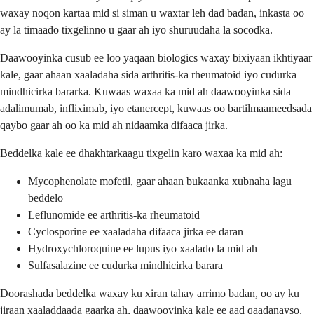
waxay noqon kartaa mid si siman u waxtar leh dad badan, inkasta oo
ay la timaado tixgelinno u gaar ah iyo shuruudaha la socodka.
Daawooyinka cusub ee loo yaqaan biologics waxay bixiyaan ikhtiyaar
kale, gaar ahaan xaaladaha sida arthritis-ka rheumatoid iyo cudurka
mindhicirka bararka. Kuwaas waxaa ka mid ah daawooyinka sida
adalimumab, infliximab, iyo etanercept, kuwaas oo bartilmaameedsada
qaybo gaar ah oo ka mid ah nidaamka difaaca jirka.
Beddelka kale ee dhakhtarkaagu tixgelin karo waxaa ka mid ah:
Mycophenolate mofetil, gaar ahaan bukaanka xubnaha lagu
beddelo
Leflunomide ee arthritis-ka rheumatoid
Cyclosporine ee xaaladaha difaaca jirka ee daran
Hydroxychloroquine ee lupus iyo xaalado la mid ah
Sulfasalazine ee cudurka mindhicirka barara
Doorashada beddelka waxay ku xiran tahay arrimo badan, oo ay ku
jiraan xaaladdaada gaarka ah, daawooyinka kale ee aad qaadanayso,