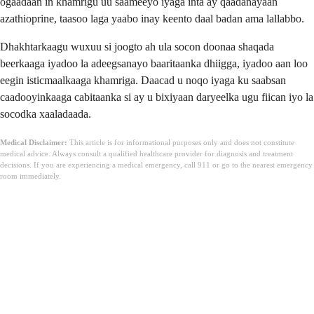
ogaadaan in khamrigu uu saameeyo iyaga inta ay qaadanayaan
azathioprine, taasoo laga yaabo inay keento daal badan ama lallabbo.
Dhakhtarkaagu wuxuu si joogto ah ula socon doonaa shaqada
beerkaaga iyadoo la adeegsanayo baaritaanka dhiigga, iyadoo aan loo
eegin isticmaalkaaga khamriga. Daacad u noqo iyaga ku saabsan
caadooyinkaaga cabitaanka si ay u bixiyaan daryeelka ugu fiican iyo la
socodka xaaladaada.
Medical Disclaimer:
This article is for informational purposes only and does not constitute
medical advice. Always consult a qualified healthcare provider for diagnosis and treatment
decisions. If you are experiencing a medical emergency, call 911 or go to the nearest emergency
room immediately.