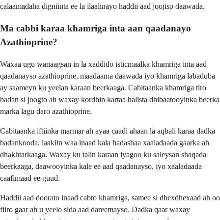
calaamadaha digniinta ee la ilaalinayo haddii aad joojiso daawada.
Ma cabbi karaa khamriga inta aan qaadanayo
Azathioprine?
Waxaa ugu wanaagsan in la xaddido isticmaalka khamriga inta aad
qaadanayso azathioprine, maadaama daawada iyo khamriga labaduba
ay saameyn ku yeelan karaan beerkaaga. Cabitaanka khamriga tiro
badan si joogto ah waxay kordhin kartaa halista dhibaatooyinka beerka
marka lagu daro azathioprine.
Cabitaanka iftiinka marmar ah ayaa caadi ahaan la aqbali karaa dadka
badankooda, laakiin waa inaad kala hadashaa xaaladaada gaarka ah
dhakhtarkaaga. Waxay ku talin karaan iyagoo ku saleysan shaqada
beerkaaga, daawooyinka kale ee aad qaadanayso, iyo xaaladaada
caafimaad ee guud.
Haddii aad doorato inaad cabto khamriga, samee si dhexdhexaad ah oo
fiiro gaar ah u yeelo sida aad dareemayso. Dadka qaar waxay