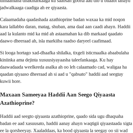
tilmaamaha dhakhtarkaaga ku saabsan goorta aad dib u bilaabi lahayd
jadwalkaaga caadiga ah ee qiyaasta.
Calaamadaha qaadashada azathioprine badan waxaa ka mid noqon
kara lallabbo daran, matag, shuban, ama daal aan caadi ahayn. Haddii
aad la kulanto mid ka mid ah astaamahan ka dib markaad qaadato
daawo dheeraad ah, isla markiiba raadso daryeel caafimaad.
Si looga hortago xad-dhaafka shilalka, tixgeli isticmaalka abaabulaha
kiniinka ama dejinta xusuusiyayaasha taleefankaaga. Ku hay
daawadaada weelkeeda asalka ah oo leh calaamado cad, waligaa ha
qaadan qiyaaso dheeraad ah si aad u "qabsato" haddii aad seegtay
kuwii hore.
Maxaan Sameeyaa Haddii Aan Seego Qiyaasta
Azathioprine?
Haddii aad seegto qiyaasta azathioprine, qaado sida ugu dhaqsaha
badan ee aad xasuusato, haddii aanay ahayn waqtigii qiyaastaada xigta
ee la qorsheeyay. Xaaladdaas, ka bood qiyaasta la seegay oo sii wad