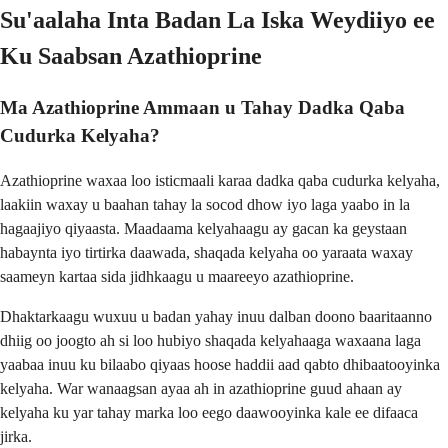
Su'aalaha Inta Badan La Iska Weydiiyo ee
Ku Saabsan Azathioprine
Ma Azathioprine Ammaan u Tahay Dadka Qaba
Cudurka Kelyaha?
Azathioprine waxaa loo isticmaali karaa dadka qaba cudurka kelyaha,
laakiin waxay u baahan tahay la socod dhow iyo laga yaabo in la
hagaajiyo qiyaasta. Maadaama kelyahaagu ay gacan ka geystaan
habaynta iyo tirtirka daawada, shaqada kelyaha oo yaraata waxay
saameyn kartaa sida jidhkaagu u maareeyo azathioprine.
Dhaktarkaagu wuxuu u badan yahay inuu dalban doono baaritaanno
dhiig oo joogto ah si loo hubiyo shaqada kelyahaaga waxaana laga
yaabaa inuu ku bilaabo qiyaas hoose haddii aad qabto dhibaatooyinka
kelyaha. War wanaagsan ayaa ah in azathioprine guud ahaan ay
kelyaha ku yar tahay marka loo eego daawooyinka kale ee difaaca
jirka.