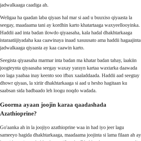
jadwalkaaga caadiga ah.
Weligaa ha qaadan laba qiyaas hal mar si aad u buuxiso qiyaasta la
seegay, maadaama tani ay kordhin karto khatartaaga waxyeellooyinka.
Haddii aad inta badan ilowdo qiyaasaha, kala hadal dhakhtarkaaga
istaraatiijiyadaha kaa caawinaya inaad xasuusato ama haddii hagaajinta
jadwalkaaga qiyaasta ay kaa caawin karto.
Seegista qiyaasaha marmar inta badan ma khatar badan tahay, laakiin
joogteynta qiyaasaha seegay waxay yarayn kartaa waxtarka daawada
oo laga yaabaa inay keento soo ifbax xaaladdaada. Haddii aad seegtay
dhowr qiyaas, la xiriir dhakhtarkaaga si aad u hesho hagitaan ku
saabsan sida badbaado leh loogu noqdo wadada.
Goorma ayaan joojin karaa qaadashada
Azathioprine?
Go'aanka ah in la joojiyo azathioprine waa in had iyo jeer lagu
sameeyo hagida dhakhtarkaaga, maadaama joojinta si lama filaan ah ay