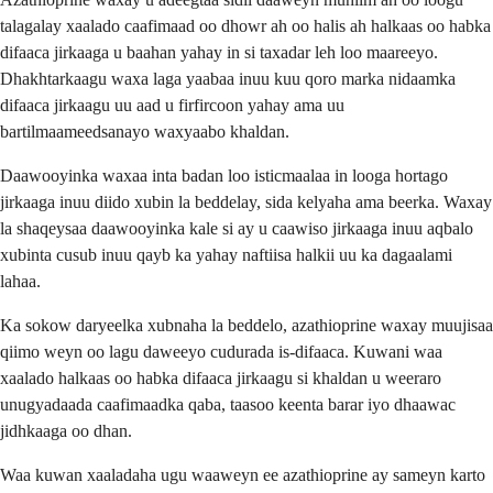
talagalay xaalado caafimaad oo dhowr ah oo halis ah halkaas oo habka
difaaca jirkaaga u baahan yahay in si taxadar leh loo maareeyo.
Dhakhtarkaagu waxa laga yaabaa inuu kuu qoro marka nidaamka
difaaca jirkaagu uu aad u firfircoon yahay ama uu
bartilmaameedsanayo waxyaabo khaldan.
Daawooyinka waxaa inta badan loo isticmaalaa in looga hortago
jirkaaga inuu diido xubin la beddelay, sida kelyaha ama beerka. Waxay
la shaqeysaa daawooyinka kale si ay u caawiso jirkaaga inuu aqbalo
xubinta cusub inuu qayb ka yahay naftiisa halkii uu ka dagaalami
lahaa.
Ka sokow daryeelka xubnaha la beddelo, azathioprine waxay muujisaa
qiimo weyn oo lagu daweeyo cudurada is-difaaca. Kuwani waa
xaalado halkaas oo habka difaaca jirkaagu si khaldan u weeraro
unugyadaada caafimaadka qaba, taasoo keenta barar iyo dhaawac
jidhkaaga oo dhan.
Waa kuwan xaaladaha ugu waaweyn ee azathioprine ay sameyn karto