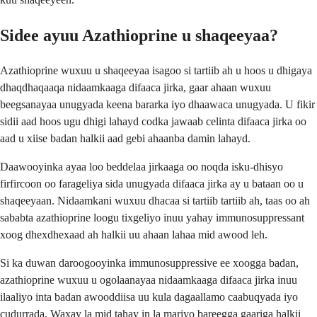
Sidee ayuu Azathioprine u shaqeeyaa?
Azathioprine wuxuu u shaqeeyaa isagoo si tartiib ah u hoos u dhigaya
dhaqdhaqaaqa nidaamkaaga difaaca jirka, gaar ahaan wuxuu
beegsanayaa unugyada keena bararka iyo dhaawaca unugyada. U fikir
sidii aad hoos ugu dhigi lahayd codka jawaab celinta difaaca jirka oo
aad u xiise badan halkii aad gebi ahaanba damin lahayd.
Daawooyinka ayaa loo beddelaa jirkaaga oo noqda isku-dhisyo
firfircoon oo farageliya sida unugyada difaaca jirka ay u bataan oo u
shaqeeyaan. Nidaamkani wuxuu dhacaa si tartiib tartiib ah, taas oo ah
sababta azathioprine loogu tixgeliyo inuu yahay immunosuppressant
xoog dhexdhexaad ah halkii uu ahaan lahaa mid awood leh.
Si ka duwan daroogooyinka immunosuppressive ee xoogga badan,
azathioprine wuxuu u ogolaanayaa nidaamkaaga difaaca jirka inuu
ilaaliyo inta badan awooddiisa uu kula dagaallamo caabuqyada iyo
cudurrada. Waxay la mid tahay in la mariyo bareegga gaariga halkii