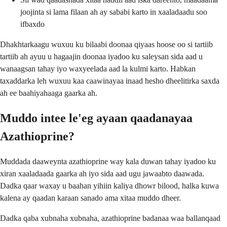
joojinta si lama filaan ah ay sababi karto in xaaladaadu soo
ifbaxdo
Dhakhtarkaagu wuxuu ku bilaabi doonaa qiyaas hoose oo si tartiib
tartiib ah ayuu u hagaajin doonaa iyadoo ku saleysan sida aad u
wanaagsan tahay iyo waxyeelada aad la kulmi karto. Habkan
taxaddarka leh wuxuu kaa caawinayaa inaad hesho dheelitirka saxda
ah ee baahiyahaaga gaarka ah.
Muddo intee le'eg ayaan qaadanayaa
Azathioprine?
Muddada daaweynta azathioprine way kala duwan tahay iyadoo ku
xiran xaaladaada gaarka ah iyo sida aad ugu jawaabto daawada.
Dadka qaar waxay u baahan yihiin kaliya dhowr bilood, halka kuwa
kalena ay qaadan karaan sanado ama xitaa muddo dheer.
Dadka qaba xubnaha xubnaha, azathioprine badanaa waa ballanqaad