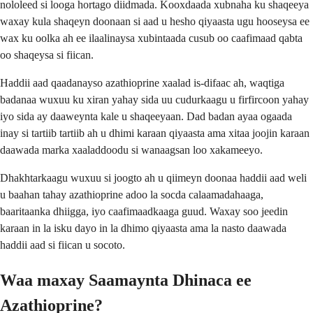
nololeed si looga hortago diidmada. Kooxdaada xubnaha ku shaqeeya
waxay kula shaqeyn doonaan si aad u hesho qiyaasta ugu hooseysa ee
wax ku oolka ah ee ilaalinaysa xubintaada cusub oo caafimaad qabta
oo shaqeysa si fiican.
Haddii aad qaadanayso azathioprine xaalad is-difaac ah, waqtiga
badanaa wuxuu ku xiran yahay sida uu cudurkaagu u firfircoon yahay
iyo sida ay daaweynta kale u shaqeeyaan. Dad badan ayaa ogaada
inay si tartiib tartiib ah u dhimi karaan qiyaasta ama xitaa joojin karaan
daawada marka xaaladdoodu si wanaagsan loo xakameeyo.
Dhakhtarkaagu wuxuu si joogto ah u qiimeyn doonaa haddii aad weli
u baahan tahay azathioprine adoo la socda calaamadahaaga,
baaritaanka dhiigga, iyo caafimaadkaaga guud. Waxay soo jeedin
karaan in la isku dayo in la dhimo qiyaasta ama la nasto daawada
haddii aad si fiican u socoto.
Waa maxay Saamaynta Dhinaca ee
Azathioprine?