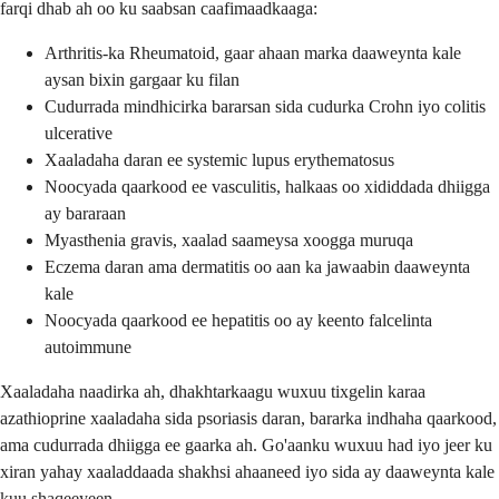
farqi dhab ah oo ku saabsan caafimaadkaaga:
Arthritis-ka Rheumatoid, gaar ahaan marka daaweynta kale
aysan bixin gargaar ku filan
Cudurrada mindhicirka bararsan sida cudurka Crohn iyo colitis
ulcerative
Xaaladaha daran ee systemic lupus erythematosus
Noocyada qaarkood ee vasculitis, halkaas oo xididdada dhiigga
ay bararaan
Myasthenia gravis, xaalad saameysa xoogga muruqa
Eczema daran ama dermatitis oo aan ka jawaabin daaweynta
kale
Noocyada qaarkood ee hepatitis oo ay keento falcelinta
autoimmune
Xaaladaha naadirka ah, dhakhtarkaagu wuxuu tixgelin karaa
azathioprine xaaladaha sida psoriasis daran, bararka indhaha qaarkood,
ama cudurrada dhiigga ee gaarka ah. Go'aanku wuxuu had iyo jeer ku
xiran yahay xaaladdaada shakhsi ahaaneed iyo sida ay daaweynta kale
kuu shaqeeyeen.