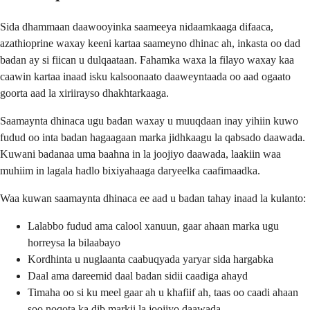
Sida dhammaan daawooyinka saameeya nidaamkaaga difaaca,
azathioprine waxay keeni kartaa saameyno dhinac ah, inkasta oo dad
badan ay si fiican u dulqaataan. Fahamka waxa la filayo waxay kaa
caawin kartaa inaad isku kalsoonaato daaweyntaada oo aad ogaato
goorta aad la xiriirayso dhakhtarkaaga.
Saamaynta dhinaca ugu badan waxay u muuqdaan inay yihiin kuwo
fudud oo inta badan hagaagaan marka jidhkaagu la qabsado daawada.
Kuwani badanaa uma baahna in la joojiyo daawada, laakiin waa
muhiim in lagala hadlo bixiyahaaga daryeelka caafimaadka.
Waa kuwan saamaynta dhinaca ee aad u badan tahay inaad la kulanto:
Lalabbo fudud ama calool xanuun, gaar ahaan marka ugu
horreysa la bilaabayo
Kordhinta u nuglaanta caabuqyada yaryar sida hargabka
Daal ama dareemid daal badan sidii caadiga ahayd
Timaha oo si ku meel gaar ah u khafiif ah, taas oo caadi ahaan
soo noqota ka dib markii la joojiyo daawada