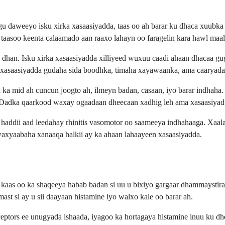
lagu daweeyo isku xirka xasaasiyadda, taas oo ah barar ku dhaca xuub
, taasoo keenta calaamado aan raaxo lahayn oo faragelin kara hawl ma
dhan. Isku xirka xasaasiyadda xilliyeed wuxuu caadi ahaan dhacaa guga
h xasaasiyadda gudaha sida boodhka, timaha xayawaanka, ama caaryada
 ka mid ah cuncun joogto ah, ilmeyn badan, casaan, iyo barar indhaha
. Dadka qaarkood waxay ogaadaan dheecaan xadhig leh ama xasaasiyad
 haddii aad leedahay rhinitis vasomotor oo saameeya indhahaaga. Xaal
 waxyaabaha xanaaqa halkii ay ka ahaan lahaayeen xasaasiyadda.
 kaas oo ka shaqeeya habab badan si uu u bixiyo gargaar dhammaystir
t si ay u sii daayaan histamine iyo walxo kale oo barar ah.
ptors ee unugyada ishaada, iyagoo ka hortagaya histamine inuu ku d