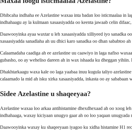
Maxaa loogu isticmaalaa Azelastine?
Dhibcaha indhaha ee Azelastine waxaa inta badan loo isticmaalaa in 
indhahaagu ay la kulmaan xasaasiyadda oo keenta jawaab celin difaac
Daawooyinka ayaa waxtar u leh xasaasiyadda xilliyeed iyo sanadka oo 
xasaasiyadda sanadlaha ah uu dhici karo sanadka oo dhan sababtoo a
Calaamadaha caadiga ah ee azelastine uu caawiyo in laga nafiso waxaa
gubasho, oo ay weheliso dareen ah in wax ishaada ku dheggan yihiin
Dhakhtarkaagu waxa kale oo laga yaabaa inuu kugula taliyo azelastine
calaamado la mid ah isku xirka xasaasiyadda, inkasta oo ay sababaan
Sidee Azelastine u shaqeeyaa?
Azelastine waxaa loo arkaa antihistamine dhexdhexaad ah oo xoog leh
indhahaaga, waxay kiciyaan unugyo gaar ah oo loo yaqaan unugyada mas
Daawooyinka waxay ku shaqeeyaan iyagoo ku xidha histamine H1 rece