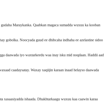
 qoro gudaha Maraykanka. Qaabkan magaca sumadda wuxuu ka kooban
ahay gobolka. Noocyada guud ee dhibcaha indhaha ee azelastine sidoo
gga daawada iyo waxtarkeedu waa inay isku mid noqdaan. Haddii aad
n waxaad caadaysatay. Waxay xaqiijin karaan inaad helayso daawada
nta xasaasiyadda ishaada. Dhakhtarkaagu wuxuu kaa caawin karaa