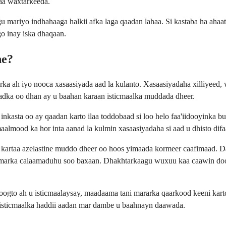
aa waxtarkeeda.
u mariyo indhahaaga halkii afka laga qaadan lahaa. Si kastaba ha ahaa
go inay iska dhaqaan.
ne?
a ah iyo nooca xasaasiyada aad la kulanto. Xasaasiyadaha xilliyeed,
anadka oo dhan ay u baahan karaan isticmaalka muddada dheer.
kasta oo ay qaadan karto ilaa toddobaad si loo helo faa'iidooyinka bu
aalmood ka hor inta aanad la kulmin xasaasiyadaha si aad u dhisto dif
kartaa azelastine muddo dheer oo hoos yimaada kormeer caafimaad. Dadk
o marka calaamaduhu soo baxaan. Dhakhtarkaagu wuxuu kaa caawin doo
 joogto ah u isticmaalaysay, maadaama tani mararka qaarkood keeni kar
yso isticmaalka haddii aadan mar dambe u baahnayn daawada.