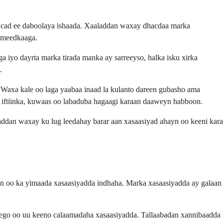
ka cad ee daboolaya ishaada. Xaaladdan waxay dhacdaa marka
almeedkaaga.
 iyo dayrta marka tirada manka ay sarreeyso, halka isku xirka
.
. Waxa kale oo laga yaabaa inaad la kulanto dareen gubasho ama
 iftiinka, kuwaas oo labaduba hagaagi karaan daaweyn habboon.
addan waxay ku lug leedahay barar aan xasaasiyad ahayn oo keeni kara
an oo ka yimaada xasaasiyadda indhaha. Marka xasaasiyadda ay galaan
hego oo uu keeno calaamadaha xasaasiyadda. Tallaabadan xannibaadda