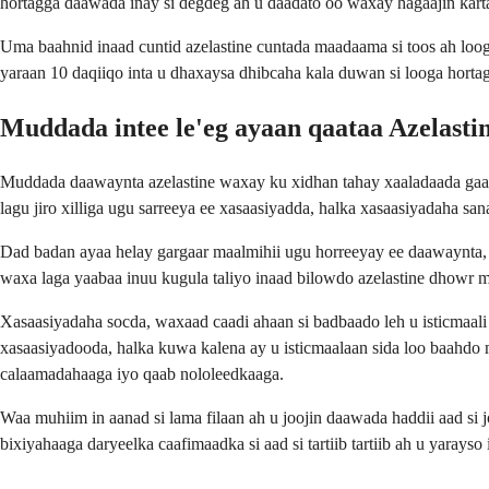
hortagga daawada inay si degdeg ah u daadato oo waxay hagaajin kart
Uma baahnid inaad cuntid azelastine cuntada maadaama si toos ah loog
yaraan 10 daqiiqo inta u dhaxaysa dhibcaha kala duwan si looga horta
Muddada intee le'eg ayaan qaataa Azelasti
Muddada daawaynta azelastine waxay ku xidhan tahay xaaladaada gaark
lagu jiro xilliga ugu sarreeya ee xasaasiyadda, halka xasaasiyadaha s
Dad badan ayaa helay gargaar maalmihii ugu horreeyay ee daawaynta, in
waxa laga yaabaa inuu kugula taliyo inaad bilowdo azelastine dhowr m
Xasaasiyadaha socda, waxaad caadi ahaan si badbaado leh u isticmaali 
xasaasiyadooda, halka kuwa kalena ay u isticmaalaan sida loo baahd
calaamadahaaga iyo qaab nololeedkaaga.
Waa muhiim in aanad si lama filaan ah u joojin daawada haddii aad si
bixiyahaaga daryeelka caafimaadka si aad si tartiib tartiib ah u yara