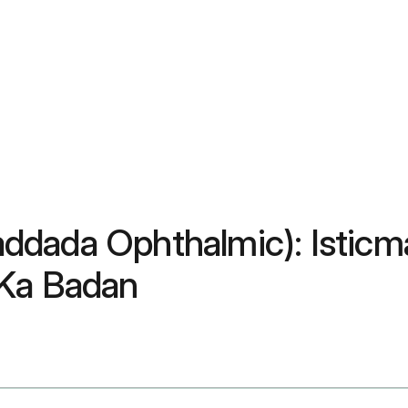
dada Ophthalmic): Isticma
 Ka Badan