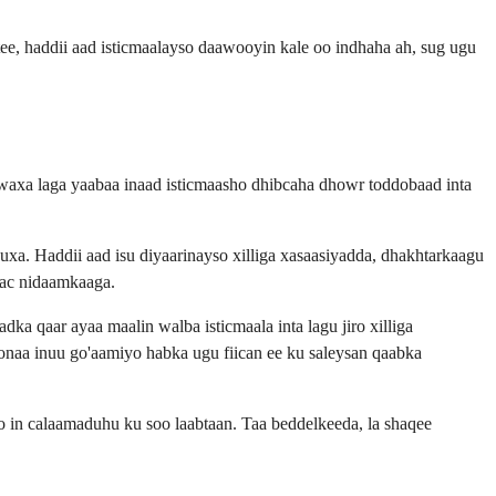
tee, haddii aad isticmaalayso daawooyin kale oo indhaha ah, sug ugu
 waxa laga yaabaa inaad isticmaasho dhibcaha dhowr toddobaad inta
uxa. Haddii aad isu diyaarinayso xilliga xasaasiyadda, dhakhtarkaagu
aac nidaamkaaga.
a qaar ayaa maalin walba isticmaala inta lagu jiro xilliga
naa inuu go'aamiyo habka ugu fiican ee ku saleysan qaabka
to in calaamaduhu ku soo laabtaan. Taa beddelkeeda, la shaqee