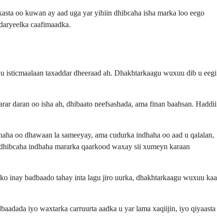
kasta oo kuwan ay aad uga yar yihiin dhibcaha isha marka loo eego
 daryeelka caafimaadka.
u isticmaalaan taxaddar dheeraad ah. Dhakhtarkaagu wuxuu dib u eegi
arar daran oo isha ah, dhibaato neefsashada, ama finan baahsan. Haddii
ndhaha oo dhawaan la sameeyay, ama cudurka indhaha oo aad u qalalan,
h dhibcaha indhaha mararka qaarkood waxay sii xumeyn karaan
ko inay badbaado tahay inta lagu jiro uurka, dhakhtarkaagu wuxuu kaa
dbaadada iyo waxtarka carruurta aadka u yar lama xaqiijin, iyo qiyaasta