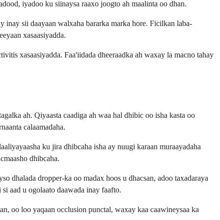
dood, iyadoo ku siinaysa raaxo joogto ah maalinta oo dhan.
y inay sii daayaan walxaha bararka marka hore. Ficilkan laba-
eeyaan xasaasiyadda.
tivitis xasaasiyadda. Faa'iidada dheeraadka ah waxay la macno tahay
agalka ah. Qiyaasta caadiga ah waa hal dhibic oo isha kasta oo
arnaanta calaamadaha.
laaliyayaasha ku jira dhibcaha isha ay nuugi karaan muraayadaha
ticmaasho dhibcaha.
. Hayso dhalada dropper-ka oo madax hoos u dhacsan, adoo taxadaraya
i si aad u ogolaato daawada inay faafto.
adan, oo loo yaqaan occlusion punctal, waxay kaa caawineysaa ka