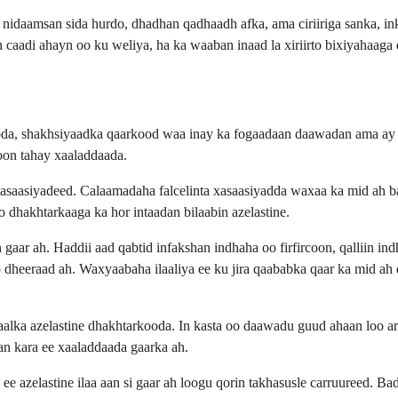
nidaamsan sida hurdo, dhadhan qadhaadh afka, ama ciriiriga sanka, in
 caadi ahayn oo ku weliya, ha ka waaban inaad la xiriirto bixiyahaaga
oda, shakhsiyaadka qaarkood waa inay ka fogaadaan daawadan ama ay 
boon tahay xaaladdaada.
n xasaasiyadeed. Calaamadaha falcelinta xasaasiyadda waxaa ka mid ah b
ho dhakhtarkaaga ka hor intaadan bilaabin azelastine.
aar ah. Haddii aad qabtid infakshan indhaha oo firfircoon, qalliin i
 dheeraad ah. Waxyaabaha ilaaliya ee ku jira qaababka qaar ka mid a
alka azelastine dhakhtarkooda. In kasta oo daawadu guud ahaan loo ar
an kara ee xaaladdaada gaarka ah.
ee azelastine ilaa aan si gaar ah loogu qorin takhasusle carruureed. Ba