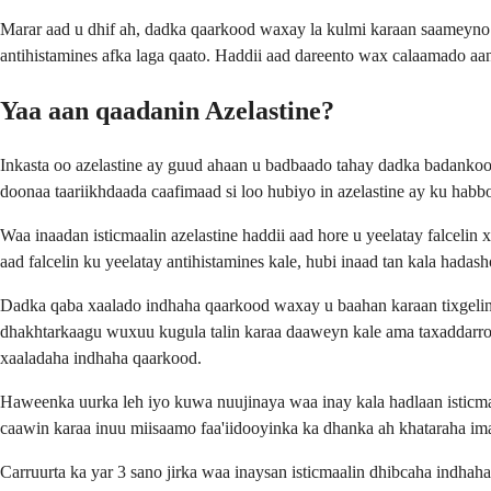
Marar aad u dhif ah, dadka qaarkood waxay la kulmi karaan saameyno 
antihistamines afka laga qaato. Haddii aad dareento wax calaamado aan
Yaa aan qaadanin Azelastine?
Inkasta oo azelastine ay guud ahaan u badbaado tahay dadka badanko
doonaa taariikhdaada caafimaad si loo hubiyo in azelastine ay ku hab
Waa inaadan isticmaalin azelastine haddii aad hore u yeelatay falceli
aad falcelin ku yeelatay antihistamines kale, hubi inaad tan kala hadas
Dadka qaba xaalado indhaha qaarkood waxay u baahan karaan tixgelin g
dhakhtarkaagu wuxuu kugula talin karaa daaweyn kale ama taxaddarro
xaaladaha indhaha qaarkood.
Haweenka uurka leh iyo kuwa nuujinaya waa inay kala hadlaan isticma
caawin karaa inuu miisaamo faa'iidooyinka ka dhanka ah khataraha im
Carruurta ka yar 3 sano jirka waa inaysan isticmaalin dhibcaha indhaha 