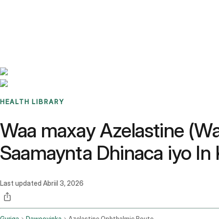
Benchmarks
Stories
FAQ
Sign up / Log in
HEALTH LIBRARY
Waa maxay Azelastine (Wad
Saamaynta Dhinaca iyo In
Last updated
Abriil 3, 2026
Guriga
Dawooyinka
Azelastine Ophthalmic Route