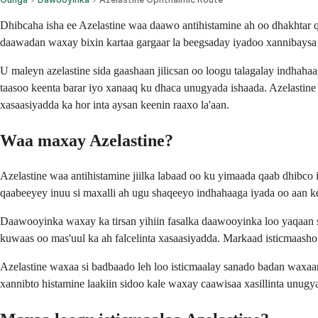
Dhibcaha isha ee Azelastine waa daawo antihistamine ah oo dhakhtar qo
daawadan waxay bixin kartaa gargaar la beegsaday iyadoo xannibaysa 
U maleyn azelastine sida gaashaan jilicsan oo loogu talagalay indhah
taasoo keenta barar iyo xanaaq ku dhaca unugyada ishaada. Azelastine
xasaasiyadda ka hor inta aysan keenin raaxo la'aan.
Waa maxay Azelastine?
Azelastine waa antihistamine jiilka labaad oo ku yimaada qaab dhibco i
qaabeeyey inuu si maxalli ah ugu shaqeeyo indhahaaga iyada oo aan k
Daawooyinka waxay ka tirsan yihiin fasalka daawooyinka loo yaqaan se
kuwaas oo mas'uul ka ah falcelinta xasaasiyadda. Markaad isticmaasho
Azelastine waxaa si badbaado leh loo isticmaalay sanado badan waxaan
xannibto histamine laakiin sidoo kale waxay caawisaa xasillinta unugya