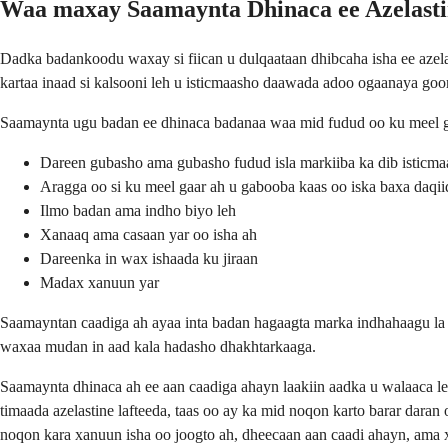
Waa maxay Saamaynta Dhinaca ee Azelast
Dadka badankoodu waxay si fiican u dulqaataan dhibcaha isha ee aze
kartaa inaad si kalsooni leh u isticmaasho daawada adoo ogaanaya goo
Saamaynta ugu badan ee dhinaca badanaa waa mid fudud oo ku meel ga
Dareen gubasho ama gubasho fudud isla markiiba ka dib isticma
Aragga oo si ku meel gaar ah u gabooba kaas oo iska baxa daq
Ilmo badan ama indho biyo leh
Xanaaq ama casaan yar oo isha ah
Dareenka in wax ishaada ku jiraan
Madax xanuun yar
Saamayntan caadiga ah ayaa inta badan hagaagta marka indhahaagu la
waxaa mudan in aad kala hadasho dhakhtarkaaga.
Saamaynta dhinaca ah ee aan caadiga ahayn laakiin aadka u walaaca le
timaada azelastine lafteeda, taas oo ay ka mid noqon karto barar dara
noqon kara xanuun isha oo joogto ah, dheecaan aan caadi ahayn, ama x