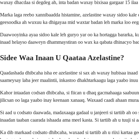
waxay dhacdaa si degdeg ah, inta badan waxay bixisaa gargaar 15 ilaa
Marka laga reebo xannibaadda histamine, azelastine waxay sidoo kale c
geesoodka ah wuxuu ka dhigayaa mid waxtar badan leh marka loo eego
Daawooyinka ayaa sidoo kale leh guryo yar oo ka hortagga bararka, kuw
inaad helayso daaweyn dhammaystiran oo wax ka qabata dhinacyo bad
Sidee Waa Inaan U Qaataa Azelastine?
Qaadashada dhibcaha isha ee azelastine si sax ah waxay hubisaa inaad
saameysay laba jeer maalintii, inkastoo dhakhtarkaagu laga yaabo inu
Kahor intaadan codsan dhibcaha, si fiican u dhaq gacmahaaga saabuun
jilicsan oo laga yaabo inay keenaan xanaaq. Waxaad caadi ahaan muraa
Si aad u codsato daawada, madaxaaga gadaal u janjeeri si tartiib ah oo
inaadan taaban caarada ishaada ama meel kasta. Si tartiib ah u tuuji si 
Ka dib markaad codsato dhibcaha, waxaad si tartiib ah u riixi kartaa