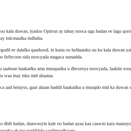
an oo kala duwan, iyadoo Optivar ay tahay nooca ugu badan ee lagu
ay isticmaalka indhaha.
godil ee dalalka qaarkood, in kasta oo helitaanku uu ku kala duwan y
oo firfircoon sida noocyada magaca sumadda.
u saabsan baakadka ama muuqaalka u dhexeeya noocyada, laakiin xoo
u waa inay isku mid ahaataa.
d nooca aad helayso, gaar ahaan haddii baakadku u muuqdo mid ka duwa
elo dhib badan, daawooyin kale oo badan ayaa kaa caawin kara maaray
gaarka ah iyo taariikhda caafimaadkaaga.