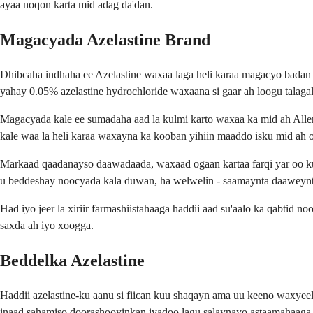
ayaa noqon karta mid adag da'dan.
Magacyada Azelastine Brand
Dhibcaha indhaha ee Azelastine waxaa laga heli karaa magacyo bad
yahay 0.05% azelastine hydrochloride waxaana si gaar ah loogu talagal
Magacyada kale ee sumadaha aad la kulmi karto waxaa ka mid ah Aller
kale waa la heli karaa waxayna ka kooban yihiin maaddo isku mid ah 
Markaad qaadanayso daawadaada, waxaad ogaan kartaa farqi yar oo k
u beddeshay noocyada kala duwan, ha welwelin - saamaynta daaweynt
Had iyo jeer la xiriir farmashiistahaaga haddii aad su'aalo ka qabti
saxda ah iyo xoogga.
Beddelka Azelastine
Haddii azelastine-ku aanu si fiican kuu shaqayn ama uu keeno waxye
inaad sahamiso doorashooyinkan iyadoo lagu salaynayo astaamahaaga 