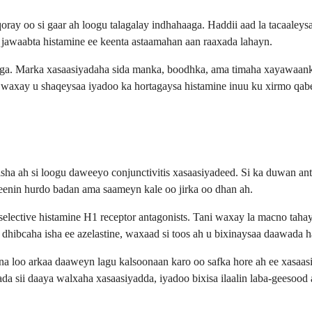
ray oo si gaar ah loogu talagalay indhahaaga. Haddii aad la tacaaleys
jawaabta histamine ee keenta astaamahan aan raaxada lahayn.
aaga. Marka xasaasiyadaha sida manka, boodhka, ama timaha xayawaanka 
 waxay u shaqeysaa iyadoo ka hortagaysa histamine inuu ku xirmo qabey
sha ah si loogu daweeyo conjunctivitis xasaasiyadeed. Si ka duwan anti
eenin hurdo badan ama saameyn kale oo jirka oo dhan ah.
lective histamine H1 receptor antagonists. Tani waxay la macno tahay
 dhibcaha isha ee azelastine, waxaad si toos ah u bixinaysaa daawada 
a loo arkaa daaweyn lagu kalsoonaan karo oo safka hore ah ee xasaasi
da sii daaya walxaha xasaasiyadda, iyadoo bixisa ilaalin laba-geesood 