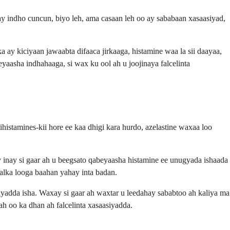
ay indho cuncun, biyo leh, ama casaan leh oo ay sababaan xasaasiyad,
ay kiciyaan jawaabta difaaca jirkaaga, histamine waa la sii daayaa,
aasha indhahaaga, si wax ku ool ah u joojinaya falcelinta
histamines-kii hore ee kaa dhigi kara hurdo, azelastine waxaa loo
 inay si gaar ah u beegsato qabeyaasha histamine ee unugyada ishaada
halka looga baahan yahay inta badan.
yadda isha. Waxay si gaar ah waxtar u leedahay sababtoo ah kaliya ma
ah oo ka dhan ah falcelinta xasaasiyadda.