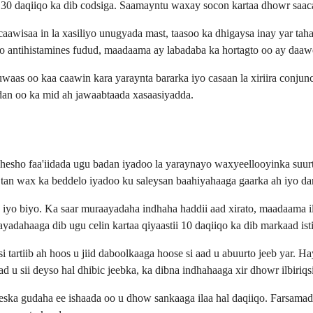
 30 daqiiqo ka dib codsiga. Saamayntu waxay socon kartaa dhowr saaca
aawisaa in la xasiliyo unugyada mast, taasoo ka dhigaysa inay yar taha
 antihistamines fudud, maadaama ay labadaba ka hortagto oo ay daaw
aas oo kaa caawin kara yaraynta bararka iyo casaan la xiriira conjunc
an oo ka mid ah jawaabtaada xasaasiyadda.
 hesho faa'iidada ugu badan iyadoo la yaraynayo waxyeellooyinka suurt
u tan wax ka beddelo iyadoo ku saleysan baahiyahaaga gaarka ah iyo d
 iyo biyo. Ka saar muraayadaha indhaha haddii aad xirato, maadaama i
yadahaaga dib ugu celin kartaa qiyaastii 10 daqiiqo ka dib markaad is
 si tartiib ah hoos u jiid daboolkaaga hoose si aad u abuurto jeeb yar
aad u sii deyso hal dhibic jeebka, ka dibna indhahaaga xir dhowr ilbiriqs
 geeska gudaha ee ishaada oo u dhow sankaaga ilaa hal daqiiqo. Farsam