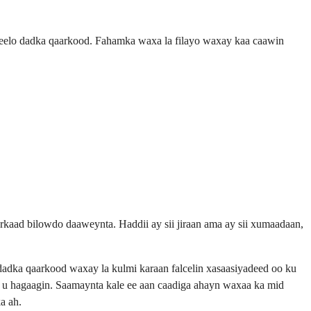
yeelo dadka qaarkood. Fahamka waxa la filayo waxay kaa caawin
aad bilowdo daaweynta. Haddii ay sii jiraan ama ay sii xumaadaan,
 dadka qaarkood waxay la kulmi karaan falcelin xasaasiyadeed oo ku
ah u hagaagin. Saamaynta kale ee aan caadiga ahayn waxaa ka mid
a ah.