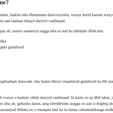
ine?
lastine, laakiin sida dhammaan daawooyinka, waxay keeni karaan wax
rta aad raadsan lahayd daryeel caafimaad.
ar ah, taasoo saameeya aagga isha ee aad ku dabaqdo dhibcaha:
alka
iiqado gudahood
 qabsadaan daawada, inta badan dhowr maalmood gudahood ka dib mark
h waxay u baahan yihiin daryeel caafimaad. In kasta oo ay dhif tahay,
n oo isha ah, gubasho daran, ama isbeddelada aragga oo aan si degdeg 
asaasiyad iftiinka oo u muuqata mid ka sii daran calaamadahaaga asalk