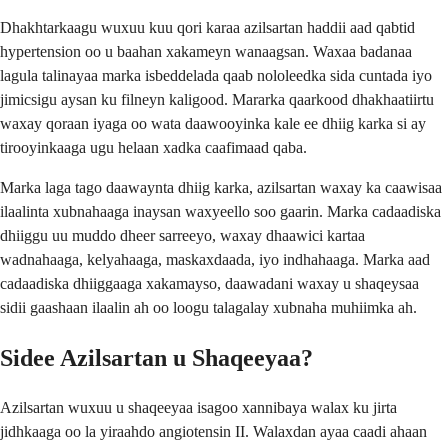
Dhakhtarkaagu wuxuu kuu qori karaa azilsartan haddii aad qabtid
hypertension oo u baahan xakameyn wanaagsan. Waxaa badanaa
lagula talinayaa marka isbeddelada qaab nololeedka sida cuntada iyo
jimicsigu aysan ku filneyn kaligood. Mararka qaarkood dhakhaatiirtu
waxay qoraan iyaga oo wata daawooyinka kale ee dhiig karka si ay
tirooyinkaaga ugu helaan xadka caafimaad qaba.
Marka laga tago daawaynta dhiig karka, azilsartan waxay ka caawisaa
ilaalinta xubnahaaga inaysan waxyeello soo gaarin. Marka cadaadiska
dhiiggu uu muddo dheer sarreeyo, waxay dhaawici kartaa
wadnahaaga, kelyahaaga, maskaxdaada, iyo indhahaaga. Marka aad
cadaadiska dhiiggaaga xakamayso, daawadani waxay u shaqeysaa
sidii gaashaan ilaalin ah oo loogu talagalay xubnaha muhiimka ah.
Sidee Azilsartan u Shaqeeyaa?
Azilsartan wuxuu u shaqeeyaa isagoo xannibaya walax ku jirta
jidhkaaga oo la yiraahdo angiotensin II. Walaxdan ayaa caadi ahaan