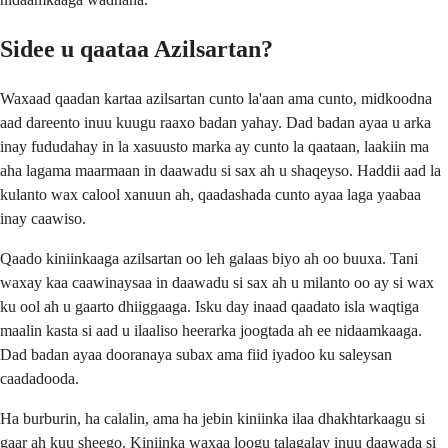
Sidee u qaataa Azilsartan?
Waxaad qaadan kartaa azilsartan cunto la'aan ama cunto, midkoodna
aad dareento inuu kuugu raaxo badan yahay. Dad badan ayaa u arka
inay fududahay in la xasuusto marka ay cunto la qaataan, laakiin ma
aha lagama maarmaan in daawadu si sax ah u shaqeyso. Haddii aad la
kulanto wax calool xanuun ah, qaadashada cunto ayaa laga yaabaa
inay caawiso.
Qaado kiniinkaaga azilsartan oo leh galaas biyo ah oo buuxa. Tani
waxay kaa caawinaysaa in daawadu si sax ah u milanto oo ay si wax
ku ool ah u gaarto dhiiggaaga. Isku day inaad qaadato isla waqtiga
maalin kasta si aad u ilaaliso heerarka joogtada ah ee nidaamkaaga.
Dad badan ayaa dooranaya subax ama fiid iyadoo ku saleysan
caadadooda.
Ha burburin, ha calalin, ama ha jebin kiniinka ilaa dhakhtarkaagu si
gaar ah kuu sheego. Kiniinka waxaa loogu talagalay inuu daawada si