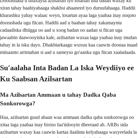
Doorashada u dhaxaysa azilsartan iyo losartan inta badan waxay ku
xiran tahay baahiyahaaga shakhsi ahaaneed iyo duruufahaaga. Haddii
kharashku yahay walaac weyn, losartan ayaa laga yaabaa inay noqoto
doorashada ugu fiican. Haddii aad u baahan tahay xakamaynta
cadaadiska dhiigga oo aad u xoog badan oo aadan si fiican uga
jawaabin daawooyinka kale, azilsartan waxaa laga yaabaa inay mudan
tahay in la isku dayo. Dhakhtarkaagu wuxuu kaa caawin doonaa inaad
miisaanto arrimahan si aad u sameyso go'aanka ugu fiican xaaladaada.
Su'aalaha Inta Badan La Iska Weydiiyo ee
Ku Saabsan Azilsartan
Ma Azilsartan Ammaan u tahay Dadka Qaba
Sonkorowga?
Haa, azilsartan guud ahaan waa ammaan dadka qaba sonkorowga oo
xitaa laga yaabaa inay bixiso faa'iidooyin dheeraad ah. ARBs sida
azilsartan waxay kaa caawin kartaa ilaalinta kelyahaaga waxyeelada la