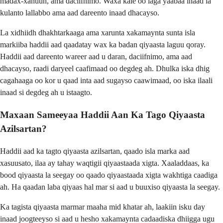
madax-xanuun, ama daciifnimo. Waxa kale oo laga yaabaa inaad la
kulanto lallabbo ama aad dareento inaad dhacayso.
La xidhiidh dhakhtarkaaga ama xarunta xakamaynta sunta isla
markiiba haddii aad qaadatay wax ka badan qiyaasta laguu qoray.
Haddii aad dareento wareer aad u daran, daciifnimo, ama aad
dhacayso, raadi daryeel caafimaad oo degdeg ah. Dhulka iska dhig
cagahaaga oo kor u qaad inta aad sugayso caawimaad, oo iska ilaali
inaad si degdeg ah u istaagto.
Maxaan Sameeyaa Haddii Aan Ka Tago Qiyaasta
Azilsartan?
Haddii aad ka tagto qiyaasta azilsartan, qaado isla marka aad
xasuusato, ilaa ay tahay waqtigii qiyaastaada xigta. Xaaladdaas, ka
bood qiyaasta la seegay oo qaado qiyaastaada xigta wakhtiga caadiga
ah. Ha qaadan laba qiyaas hal mar si aad u buuxiso qiyaasta la seegay.
Ka tagista qiyaasta marmar maaha mid khatar ah, laakiin isku day
inaad joogteeyso si aad u hesho xakamaynta cadaadiska dhiigga ugu