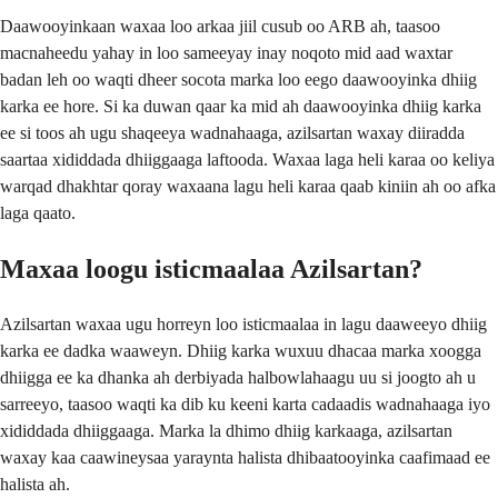
Daawooyinkaan waxaa loo arkaa jiil cusub oo ARB ah, taasoo
macnaheedu yahay in loo sameeyay inay noqoto mid aad waxtar
badan leh oo waqti dheer socota marka loo eego daawooyinka dhiig
karka ee hore. Si ka duwan qaar ka mid ah daawooyinka dhiig karka
ee si toos ah ugu shaqeeya wadnahaaga, azilsartan waxay diiradda
saartaa xididdada dhiiggaaga laftooda. Waxaa laga heli karaa oo keliya
warqad dhakhtar qoray waxaana lagu heli karaa qaab kiniin ah oo afka
laga qaato.
Maxaa loogu isticmaalaa Azilsartan?
Azilsartan waxaa ugu horreyn loo isticmaalaa in lagu daaweeyo dhiig
karka ee dadka waaweyn. Dhiig karka wuxuu dhacaa marka xoogga
dhiigga ee ka dhanka ah derbiyada halbowlahaagu uu si joogto ah u
sarreeyo, taasoo waqti ka dib ku keeni karta cadaadis wadnahaaga iyo
xididdada dhiiggaaga. Marka la dhimo dhiig karkaaga, azilsartan
waxay kaa caawineysaa yaraynta halista dhibaatooyinka caafimaad ee
halista ah.