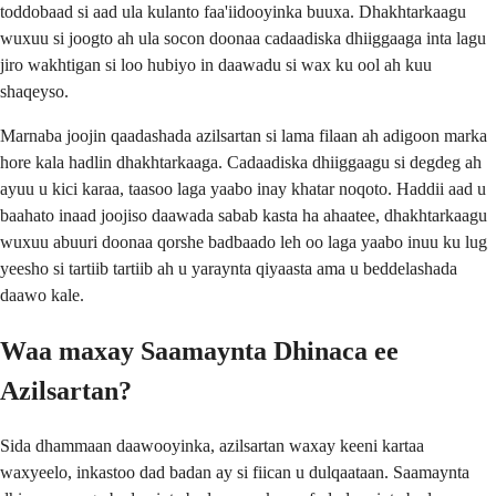
toddobaad si aad ula kulanto faa'iidooyinka buuxa. Dhakhtarkaagu
wuxuu si joogto ah ula socon doonaa cadaadiska dhiiggaaga inta lagu
jiro wakhtigan si loo hubiyo in daawadu si wax ku ool ah kuu
shaqeyso.
Marnaba joojin qaadashada azilsartan si lama filaan ah adigoon marka
hore kala hadlin dhakhtarkaaga. Cadaadiska dhiiggaagu si degdeg ah
ayuu u kici karaa, taasoo laga yaabo inay khatar noqoto. Haddii aad u
baahato inaad joojiso daawada sabab kasta ha ahaatee, dhakhtarkaagu
wuxuu abuuri doonaa qorshe badbaado leh oo laga yaabo inuu ku lug
yeesho si tartiib tartiib ah u yaraynta qiyaasta ama u beddelashada
daawo kale.
Waa maxay Saamaynta Dhinaca ee
Azilsartan?
Sida dhammaan daawooyinka, azilsartan waxay keeni kartaa
waxyeelo, inkastoo dad badan ay si fiican u dulqaataan. Saamaynta