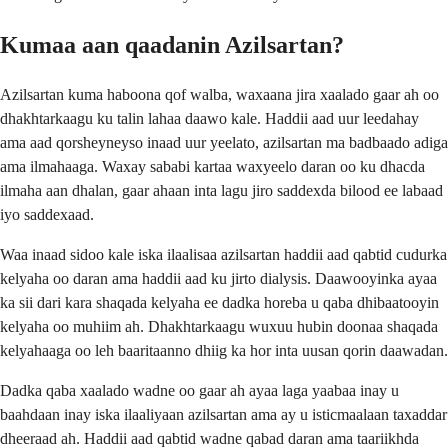
Kumaa aan qaadanin Azilsartan?
Azilsartan kuma haboona qof walba, waxaana jira xaalado gaar ah oo
dhakhtarkaagu ku talin lahaa daawo kale. Haddii aad uur leedahay
ama aad qorsheyneyso inaad uur yeelato, azilsartan ma badbaado adiga
ama ilmahaaga. Waxay sababi kartaa waxyeelo daran oo ku dhacda
ilmaha aan dhalan, gaar ahaan inta lagu jiro saddexda bilood ee labaad
iyo saddexaad.
Waa inaad sidoo kale iska ilaalisaa azilsartan haddii aad qabtid cudurka
kelyaha oo daran ama haddii aad ku jirto dialysis. Daawooyinka ayaa
ka sii dari kara shaqada kelyaha ee dadka horeba u qaba dhibaatooyin
kelyaha oo muhiim ah. Dhakhtarkaagu wuxuu hubin doonaa shaqada
kelyahaaga oo leh baaritaanno dhiig ka hor inta uusan qorin daawadan.
Dadka qaba xaalado wadne oo gaar ah ayaa laga yaabaa inay u
baahdaan inay iska ilaaliyaan azilsartan ama ay u isticmaalaan taxaddar
dheeraad ah. Haddii aad qabtid wadne qabad daran ama taariikhda