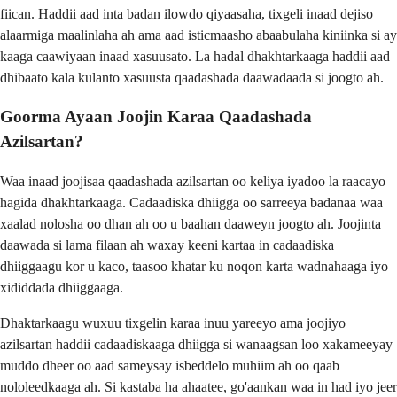
fiican. Haddii aad inta badan ilowdo qiyaasaha, tixgeli inaad dejiso
alaarmiga maalinlaha ah ama aad isticmaasho abaabulaha kiniinka si ay
kaaga caawiyaan inaad xasuusato. La hadal dhakhtarkaaga haddii aad
dhibaato kala kulanto xasuusta qaadashada daawadaada si joogto ah.
Goorma Ayaan Joojin Karaa Qaadashada
Azilsartan?
Waa inaad joojisaa qaadashada azilsartan oo keliya iyadoo la raacayo
hagida dhakhtarkaaga. Cadaadiska dhiigga oo sarreeya badanaa waa
xaalad nolosha oo dhan ah oo u baahan daaweyn joogto ah. Joojinta
daawada si lama filaan ah waxay keeni kartaa in cadaadiska
dhiiggaagu kor u kaco, taasoo khatar ku noqon karta wadnahaaga iyo
xididdada dhiiggaaga.
Dhaktarkaagu wuxuu tixgelin karaa inuu yareeyo ama joojiyo
azilsartan haddii cadaadiskaaga dhiigga si wanaagsan loo xakameeyay
muddo dheer oo aad sameysay isbeddelo muhiim ah oo qaab
nololeedkaaga ah. Si kastaba ha ahaatee, go'aankan waa in had iyo jeer