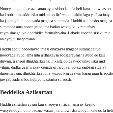
Noocyada guud ee azilsartan ayaa sidoo kale la heli karaa, kuwaas oo
ka kooban maaddo isku mid ah oo firfircoon laakiin laga yaabaa inay
ka jaban yihiin noocyada magaca summada. Haddii aad hesho magaca
summada ama nooca guud inta badan waxay ku xiran tahay
caymiskaaga iyo doorbidka farmashiyaha. Labada noocba si isku mid
ah ayey u shaqeeyaan.
Haddii aad u beddelayso inta u dhaxaysa magaca summada iyo
noocyada guud, ama inta u dhaxaysa soosaarayaasha guud ee kala
duwan, u sheeg dhakhtarkaaga. Inkasta oo daawooyinku isku mid
yihiin, dadka qaar waxay ogaadaan farqi yar oo ku saabsan sida ay
dareemayaan, dhakhtarkaaguna wuxuu kaa caawin karaa inuu la socdo
jawaabtaada si loo hubiyo waxtarka sii socda.
Beddelka Azilsartan
Haddii azilsartan aysan kuu shaqeyn si fiican ama ay keento
waxyeelooyin dhib badan, waxaa jira dhowr daawooyin kale oo la heli