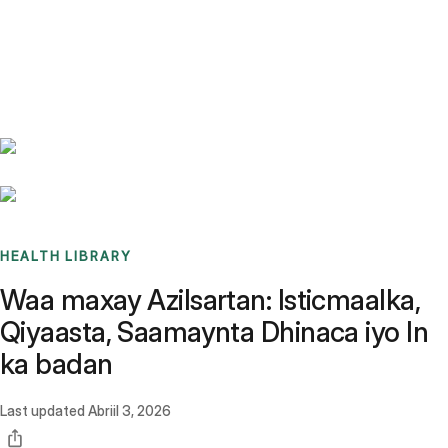
Benchmarks
Stories
FAQ
Sign up / Log in
HEALTH LIBRARY
Waa maxay Azilsartan: Isticmaalka,
Qiyaasta, Saamaynta Dhinaca iyo In
ka badan
Last updated
Abriil 3, 2026