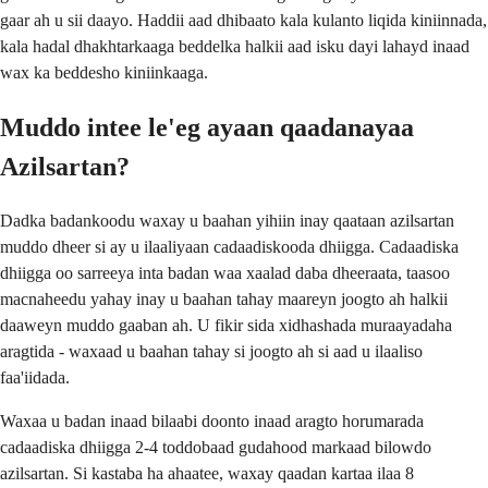
gaar ah u sii daayo. Haddii aad dhibaato kala kulanto liqida kiniinnada,
kala hadal dhakhtarkaaga beddelka halkii aad isku dayi lahayd inaad
wax ka beddesho kiniinkaaga.
Muddo intee le'eg ayaan qaadanayaa
Azilsartan?
Dadka badankoodu waxay u baahan yihiin inay qaataan azilsartan
muddo dheer si ay u ilaaliyaan cadaadiskooda dhiigga. Cadaadiska
dhiigga oo sarreeya inta badan waa xaalad daba dheeraata, taasoo
macnaheedu yahay inay u baahan tahay maareyn joogto ah halkii
daaweyn muddo gaaban ah. U fikir sida xidhashada muraayadaha
aragtida - waxaad u baahan tahay si joogto ah si aad u ilaaliso
faa'iidada.
Waxaa u badan inaad bilaabi doonto inaad aragto horumarada
cadaadiska dhiigga 2-4 toddobaad gudahood markaad bilowdo
azilsartan. Si kastaba ha ahaatee, waxay qaadan kartaa ilaa 8