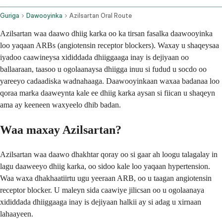
Guriga
Dawooyinka
Azilsartan Oral Route
Azilsartan waa daawo dhiig karka oo ka tirsan fasalka daawooyinka
loo yaqaan ARBs (angiotensin receptor blockers). Waxay u shaqeysaa
iyadoo caawineysa xididdada dhiiggaaga inay is dejiyaan oo
ballaaraan, taasoo u ogolaanaysa dhiigga inuu si fudud u socdo oo
yareeyo cadaadiska wadnahaaga. Daawooyinkaan waxaa badanaa loo
qoraa marka daaweynta kale ee dhiig karka aysan si fiican u shaqeyn
ama ay keeneen waxyeelo dhib badan.
Waa maxay Azilsartan?
Azilsartan waa daawo dhakhtar qoray oo si gaar ah loogu talagalay in
lagu daaweeyo dhiig karka, oo sidoo kale loo yaqaan hypertension.
Waa waxa dhakhaatiirtu ugu yeeraan ARB, oo u taagan angiotensin
receptor blocker. U maleyn sida caawiye jilicsan oo u ogolaanaya
xididdada dhiiggaaga inay is dejiyaan halkii ay si adag u xirnaan
lahaayeen.