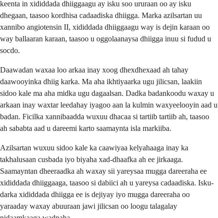
keenta in xididdada dhiiggaagu ay isku soo ururaan oo ay isku
dhegaan, taasoo kordhisa cadaadiska dhiigga. Marka azilsartan uu
xannibo angiotensin II, xididdada dhiiggaagu way is dejin karaan oo
way ballaaran karaan, taasoo u oggolaanaysa dhiigga inuu si fudud u
socdo.
Daawadan waxaa loo arkaa inay xoog dhexdhexaad ah tahay
daawooyinka dhiig karka. Ma aha ikhtiyaarka ugu jilicsan, laakiin
sidoo kale ma aha midka ugu dagaalsan. Dadka badankoodu waxay u
arkaan inay waxtar leedahay iyagoo aan la kulmin waxyeelooyin aad u
badan. Ficilka xannibaadda wuxuu dhacaa si tartiib tartiib ah, taasoo
ah sababta aad u dareemi karto saamaynta isla markiiba.
Azilsartan wuxuu sidoo kale ka caawiyaa kelyahaaga inay ka
takhalusaan cusbada iyo biyaha xad-dhaafka ah ee jirkaaga.
Saamayntan dheeraadka ah waxay sii yareysaa mugga dareeraha ee
xididdada dhiiggaaga, taasoo si dabiici ah u yareysa cadaadiska. Isku-
darka xididdada dhiigga ee is dejiyay iyo mugga dareeraha oo
yaraaday waxay abuuraan jawi jilicsan oo loogu talagalay
nidaamkaaga wadnaha.