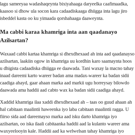
lagu sameeyaa wadashaqeynta bixiyahaaga daryeelka caafimaadka,
kaasoo si dhow ula socon kara cadaadiskaaga dhiigga inta lagu jiro
isbeddel kasta oo ku yimaada qorshahaaga daaweynta.
Ma cabbi karaa khamriga inta aan qaadanayo
Azilsartan?
Waxaad cabbi kartaa khamriga si dhexdhexaad ah inta aad qaadanayso
azilsartan, laakiin ogow in khamriga uu kordhin karo saamaynta hoos
u dhigista cadaadiska dhiigga ee daawada. Tani waxay la macno tahay
inaad dareemi karto wareer badan ama madax-wareer ka badan sidii
caadiga ahayd, gaar ahaan marka aad markii ugu horreysay bilowdo
daawada ama haddii aad cabto wax ka badan sidii caadiga ahayd.
Xaddid khamriga ilaa xaddi dhexdhexaad ah – taas oo guud ahaan ah
hal cabitaan maalintii haweenka iyo laba cabitaan maalintii ragga. U
fiirso sida aad dareemayso marka aad isku darto khamriga iyo
azilsartan, oo iska ilaali cabitaanka haddii aad la kulanto wareer ama
waxyeelooyin kale. Haddii aad ka welwelsan tahay khamriga iyo