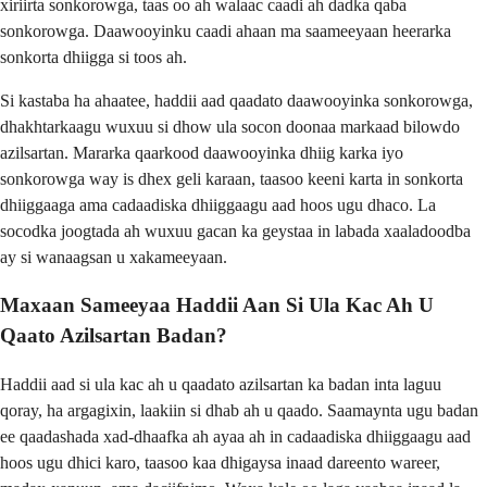
xiriirta sonkorowga, taas oo ah walaac caadi ah dadka qaba
sonkorowga. Daawooyinku caadi ahaan ma saameeyaan heerarka
sonkorta dhiigga si toos ah.
Si kastaba ha ahaatee, haddii aad qaadato daawooyinka sonkorowga,
dhakhtarkaagu wuxuu si dhow ula socon doonaa markaad bilowdo
azilsartan. Mararka qaarkood daawooyinka dhiig karka iyo
sonkorowga way is dhex geli karaan, taasoo keeni karta in sonkorta
dhiiggaaga ama cadaadiska dhiiggaagu aad hoos ugu dhaco. La
socodka joogtada ah wuxuu gacan ka geystaa in labada xaaladoodba
ay si wanaagsan u xakameeyaan.
Maxaan Sameeyaa Haddii Aan Si Ula Kac Ah U
Qaato Azilsartan Badan?
Haddii aad si ula kac ah u qaadato azilsartan ka badan inta laguu
qoray, ha argagixin, laakiin si dhab ah u qaado. Saamaynta ugu badan
ee qaadashada xad-dhaafka ah ayaa ah in cadaadiska dhiiggaagu aad
hoos ugu dhici karo, taasoo kaa dhigaysa inaad dareento wareer,