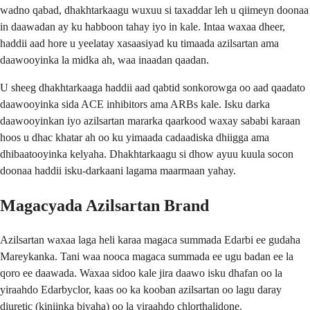
wadno qabad, dhakhtarkaagu wuxuu si taxaddar leh u qiimeyn doonaa
in daawadan ay ku habboon tahay iyo in kale. Intaa waxaa dheer,
haddii aad hore u yeelatay xasaasiyad ku timaada azilsartan ama
daawooyinka la midka ah, waa inaadan qaadan.
U sheeg dhakhtarkaaga haddii aad qabtid sonkorowga oo aad qaadato
daawooyinka sida ACE inhibitors ama ARBs kale. Isku darka
daawooyinkan iyo azilsartan mararka qaarkood waxay sababi karaan
hoos u dhac khatar ah oo ku yimaada cadaadiska dhiigga ama
dhibaatooyinka kelyaha. Dhakhtarkaagu si dhow ayuu kuula socon
doonaa haddii isku-darkaani lagama maarmaan yahay.
Magacyada Azilsartan Brand
Azilsartan waxaa laga heli karaa magaca summada Edarbi ee gudaha
Mareykanka. Tani waa nooca magaca summada ee ugu badan ee la
qoro ee daawada. Waxaa sidoo kale jira daawo isku dhafan oo la
yiraahdo Edarbyclor, kaas oo ka kooban azilsartan oo lagu daray
diuretic (kiniinka biyaha) oo la yiraahdo chlorthalidone.