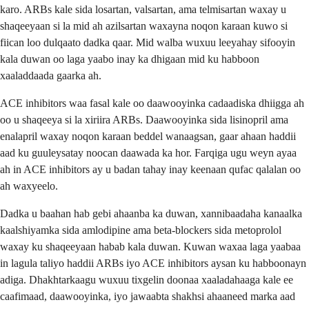
karo. ARBs kale sida losartan, valsartan, ama telmisartan waxay u
shaqeeyaan si la mid ah azilsartan waxayna noqon karaan kuwo si
fiican loo dulqaato dadka qaar. Mid walba wuxuu leeyahay sifooyin
kala duwan oo laga yaabo inay ka dhigaan mid ku habboon
xaaladdaada gaarka ah.
ACE inhibitors waa fasal kale oo daawooyinka cadaadiska dhiigga ah
oo u shaqeeya si la xiriira ARBs. Daawooyinka sida lisinopril ama
enalapril waxay noqon karaan beddel wanaagsan, gaar ahaan haddii
aad ku guuleysatay noocan daawada ka hor. Farqiga ugu weyn ayaa
ah in ACE inhibitors ay u badan tahay inay keenaan qufac qalalan oo
ah waxyeelo.
Dadka u baahan hab gebi ahaanba ka duwan, xannibaadaha kanaalka
kaalshiyamka sida amlodipine ama beta-blockers sida metoprolol
waxay ku shaqeeyaan habab kala duwan. Kuwan waxaa laga yaabaa
in lagula taliyo haddii ARBs iyo ACE inhibitors aysan ku habboonayn
adiga. Dhakhtarkaagu wuxuu tixgelin doonaa xaaladahaaga kale ee
caafimaad, daawooyinka, iyo jawaabta shakhsi ahaaneed marka aad