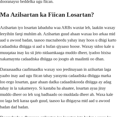
dooranayso beddelka ugu fiican.
Ma Azilsartan ka Fiican Losartan?
Azilsartan iyo losartan labaduba waa ARBs waxtar leh, laakiin waxay
leeyihiin farqi muhiim ah. Azilsartan guud ahaan waxaa loo arkaa mid
aad u awood badan, taasoo macnaheedu yahay inay hoos u dhigi karto
cadaadiska dhiigga si aad u hufan qiyaaso hoose. Waxay sidoo kale u
muuqataa inay ku sii jirto nidaamkaaga muddo dheer, iyadoo bixisa
xakamaynta cadaadiska dhiigga oo joogto ah maalintii oo dhan.
Daraasaadka caafimaadku waxay soo jeedinayaan in azilsartan laga
yaabo inay aad ugu fiican tahay yaraynta cadaadiska dhiigga marka
loo eego losartan, gaar ahaan dadka cadaadiskooda dhiigga ay adag
tahay in la xakameeyo. Si kastaba ha ahaatee, losartan ayaa jiray
muddo dheer oo leh xog badbaado oo muddada dheer ah. Waxa kale
oo laga heli karaa qaab guud, taasoo ka dhigaysa mid aad u awood
badan dad badan.