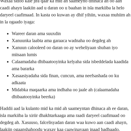
Waxaa sidoo kale jira qaar ka mid ah saameyno dhinaca ah oo aan
caadi ahayn laakiin aad u daran oo u baahan in isla markiiba la helo
daryeel caafimaad. In kasta oo kuwan ay dhif yihiin, waxaa muhiim ah
in la ogaado iyaga:
Wareer daran ama suuxdin
Xanuunka laabta ama garaaca wadnaha oo degdeg ah
Xanuun calooleed oo daran oo ay weheliyaan shuban iyo
miisaan lumis
Calaamadaha dhibaatooyinka kelyaha sida isbeddelada kaadida
ama bararka
Xasaasiyadaha sida finan, cuncun, ama neefsashada oo ku
adkaata
Midabka maqaarka ama indhaha oo jaale ah (calaamadaha
dhibaatooyinka beerka)
Haddii aad la kulanto mid ka mid ah saameyntan dhinaca ah ee daran,
isla markiiba la xiriir dhakhtarkaaga ama raadi daryeel caafimaad oo
degdeg ah. Xasuuso, falcelisyadan daran waa kuwo aan caadi ahayn,
laakiin ogaanshahoodu waxay kaa caawinayaan inaad badbaado.