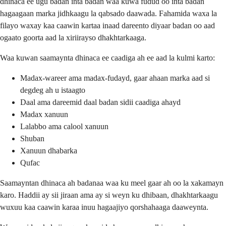
dhinaca ee ugu badan inta badan waa kuwa fudud oo inta badan
hagaagaan marka jidhkaagu la qabsado daawada. Fahamida waxa la
filayo waxay kaa caawin kartaa inaad dareento diyaar badan oo aad
ogaato goorta aad la xiriirayso dhakhtarkaaga.
Waa kuwan saamaynta dhinaca ee caadiga ah ee aad la kulmi karto:
Madax-wareer ama madax-fudayd, gaar ahaan marka aad si
degdeg ah u istaagto
Daal ama dareemid daal badan sidii caadiga ahayd
Madax xanuun
Lalabbo ama calool xanuun
Shuban
Xanuun dhabarka
Qufac
Saamayntan dhinaca ah badanaa waa ku meel gaar ah oo la xakamayn
karo. Haddii ay sii jiraan ama ay si weyn ku dhibaan, dhakhtarkaagu
wuxuu kaa caawin karaa inuu hagaajiyo qorshahaaga daaweynta.