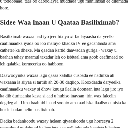
6 toddobaad, taas oo daboolaysa muddada ugu muhiimsan ee diidmada
hore.
Sidee Waa Inaan U Qaataa Basiliximab?
Basiliximab waxaa had iyo jeer bixiya xirfadlayaasha daryeelka
caafimaadka iyada oo loo marayo khadka IV ee gacantaada ama
catheter-ka dhexe. Ma qaadan kartid daawadan guriga - waxay u
baahan tahay maamul taxadar leh oo isbitaal ama goob caafimaad oo
leh qalabka kormeerka oo habboon.
Daawooyinka waxaa lagu qasaa xalalka cusbada ee nadiifka ah
waxaana la siiyaa si tartiib ah 20-30 daqiiqo. Kooxdaada daryeelka
caafimaadku waxay si dhow kuugu ilaalin doonaan inta lagu jiro iyo
ka dib duritaanka kasta si aad u hubiso inaysan jirin wax falcelin
degdeg ah. Uma baahnid inaad soonto ama aad iska ilaaliso cunista ka
hor intaadan helin basiliximab.
Dadka badankoodu waxay helaan qiyaaskooda ugu horreeya 2
saacadood gudahood ka hor inta aan qalliinkooda beerista bilaaban.