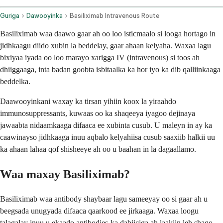
Guriga
Dawooyinka
Basiliximab Intravenous Route
Basiliximab waa daawo gaar ah oo loo isticmaalo si looga hortago in
jidhkaagu diido xubin la beddelay, gaar ahaan kelyaha. Waxaa lagu
bixiyaa iyada oo loo marayo xarigga IV (intravenous) si toos ah
dhiiggaaga, inta badan goobta isbitaalka ka hor iyo ka dib qalliinkaaga
beddelka.
Daawooyinkani waxay ka tirsan yihiin koox la yiraahdo
immunosuppressants, kuwaas oo ka shaqeeya iyagoo dejinaya
jawaabta nidaamkaaga difaaca ee xubinta cusub. U maleyn in ay ka
caawinayso jidhkaaga inuu aqbalo kelyahiisa cusub saaxiib halkii uu
ka ahaan lahaa qof shisheeye ah oo u baahan in la dagaallamo.
Waa maxay Basiliximab?
Basiliximab waa antibody shaybaar lagu sameeyay oo si gaar ah u
beegsada unugyada difaaca qaarkood ee jirkaaga. Waxaa loogu
talagalay inuu u ekaado antibodies-ka dabiiciga ah laakiin leh shaqo