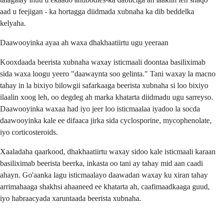
aad u feejigan - ka hortagga diidmada xubnaha ka dib beddelka
kelyaha.
Daawooyinka ayaa ah waxa dhakhaatiirtu ugu yeeraan
Kooxdaada beerista xubnaha waxay isticmaali doontaa basiliximab
sida waxa loogu yeero "daawaynta soo gelinta." Tani waxay la macno
tahay in la bixiyo bilowgii safarkaaga beerista xubnaha si loo bixiyo
ilaalin xoog leh, oo degdeg ah marka khatarta diidmadu ugu sarreyso.
Daawooyinka waxaa had iyo jeer loo isticmaalaa iyadoo la socda
daawooyinka kale ee difaaca jirka sida cyclosporine, mycophenolate,
iyo corticosteroids.
Xaaladaha qaarkood, dhakhaatiirtu waxay sidoo kale isticmaali karaan
basiliximab beerista beerka, inkasta oo tani ay tahay mid aan caadi
ahayn. Go'aanka lagu isticmaalayo daawadan waxay ku xiran tahay
arrimahaaga shakhsi ahaaneed ee khatarta ah, caafimaadkaaga guud,
iyo habraacyada xaruntaada beerista xubnaha.