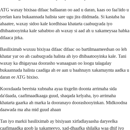
ATG waxay bixisaa difaac ballaaran oo aad u daran, kaas oo faa'iido u
yeelan kara bukaannada halista sare ugu jira diidmada. Si kastaba ha
ahaatee, waxay sidoo kale kordhisaa khatarta caabuqyada iyo
dhibaatooyinka kale sababtoo ah waxay si aad ah u xakameysaa habka
difaaca jirka.
Basiliximab wuxuu bixiyaa difaac difaac oo bartilmaameedsan oo leh
khatar yar oo ah caabuqyada halista ah iyo dhibaatooyinka kale. Tani
waxay ka dhigaysaa doorasho wanaagsan oo loogu talagalay
bukaannada halista caadiga ah ee aan u baahnayn xakamaynta aadka u
daran ee ATG bixiso.
Kooxdaada beerista xubnaha ayaa tixgelin doonta arrimaha sida
da'daada, caafimaadkaaga guud, shaqada kelyaha, iyo arrimaha
khatarta gaarka ah marka la dooranayo doorashooyinkan. Midkoodna
daawada ma aha mid guud ahaan
Tan iyo markii basiliximab ay bixiyaan xirfadlayaasha daryeelka
caafimaadka goob la xakameeyo, xad-dhaafka shilalka waa dhif iyo