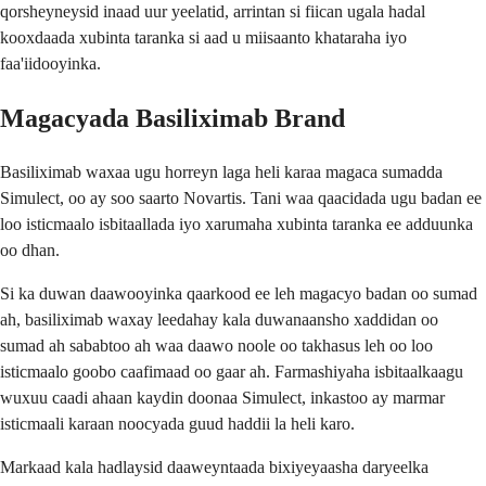
qorsheyneysid inaad uur yeelatid, arrintan si fiican ugala hadal
kooxdaada xubinta taranka si aad u miisaanto khataraha iyo
faa'iidooyinka.
Magacyada Basiliximab Brand
Basiliximab waxaa ugu horreyn laga heli karaa magaca sumadda
Simulect, oo ay soo saarto Novartis. Tani waa qaacidada ugu badan ee
loo isticmaalo isbitaallada iyo xarumaha xubinta taranka ee adduunka
oo dhan.
Si ka duwan daawooyinka qaarkood ee leh magacyo badan oo sumad
ah, basiliximab waxay leedahay kala duwanaansho xaddidan oo
sumad ah sababtoo ah waa daawo noole oo takhasus leh oo loo
isticmaalo goobo caafimaad oo gaar ah. Farmashiyaha isbitaalkaagu
wuxuu caadi ahaan kaydin doonaa Simulect, inkastoo ay marmar
isticmaali karaan noocyada guud haddii la heli karo.
Markaad kala hadlaysid daaweyntaada bixiyeyaasha daryeelka