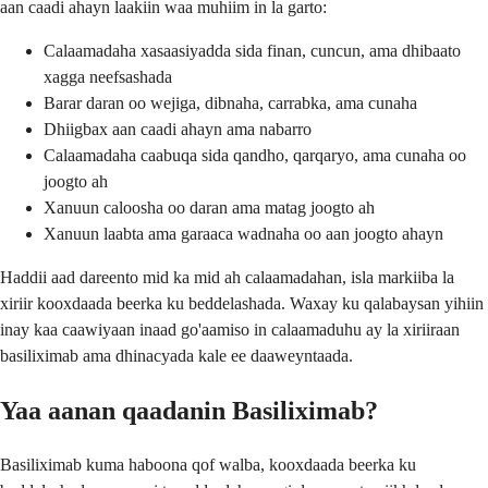
aan caadi ahayn laakiin waa muhiim in la garto:
Calaamadaha xasaasiyadda sida finan, cuncun, ama dhibaato
xagga neefsashada
Barar daran oo wejiga, dibnaha, carrabka, ama cunaha
Dhiigbax aan caadi ahayn ama nabarro
Calaamadaha caabuqa sida qandho, qarqaryo, ama cunaha oo
joogto ah
Xanuun caloosha oo daran ama matag joogto ah
Xanuun laabta ama garaaca wadnaha oo aan joogto ahayn
Haddii aad dareento mid ka mid ah calaamadahan, isla markiiba la
xiriir kooxdaada beerka ku beddelashada. Waxay ku qalabaysan yihiin
inay kaa caawiyaan inaad go'aamiso in calaamaduhu ay la xiriiraan
basiliximab ama dhinacyada kale ee daaweyntaada.
Yaa aanan qaadanin Basiliximab?
Basiliximab kuma haboona qof walba, kooxdaada beerka ku