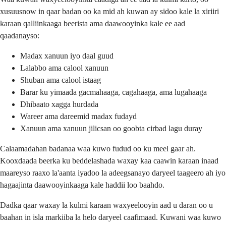
xusuusnow in qaar badan oo ka mid ah kuwan ay sidoo kale la xiriiri
karaan qalliinkaaga beerista ama daawooyinka kale ee aad
qaadanayso:
Madax xanuun iyo daal guud
Lalabbo ama calool xanuun
Shuban ama calool istaag
Barar ku yimaada gacmahaaga, cagahaaga, ama lugahaaga
Dhibaato xagga hurdada
Wareer ama dareemid madax fudayd
Xanuun ama xanuun jilicsan oo goobta cirbad lagu duray
Calaamadahan badanaa waa kuwo fudud oo ku meel gaar ah.
Kooxdaada beerka ku beddelashada waxay kaa caawin karaan inaad
maareyso raaxo la'aanta iyadoo la adeegsanayo daryeel taageero ah iyo
hagaajinta daawooyinkaaga kale haddii loo baahdo.
Dadka qaar waxay la kulmi karaan waxyeelooyin aad u daran oo u
baahan in isla markiiba la helo daryeel caafimaad. Kuwani waa kuwo