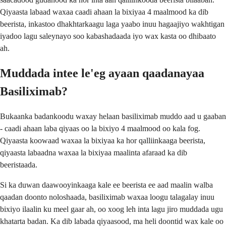
Qiyaasta labaad waxaa caadi ahaan la bixiyaa 4 maalmood ka dib
beerista, inkastoo dhakhtarkaagu laga yaabo inuu hagaajiyo wakhtigan
iyadoo lagu saleynayo soo kabashadaada iyo wax kasta oo dhibaato
ah.
Muddada intee le'eg ayaan qaadanayaa
Basiliximab?
Bukaanka badankoodu waxay helaan basiliximab muddo aad u gaaban
- caadi ahaan laba qiyaas oo la bixiyo 4 maalmood oo kala fog.
Qiyaasta koowaad waxaa la bixiyaa ka hor qalliinkaaga beerista,
qiyaasta labaadna waxaa la bixiyaa maalinta afaraad ka dib
beeristaada.
Si ka duwan daawooyinkaaga kale ee beerista ee aad maalin walba
qaadan doonto noloshaada, basiliximab waxaa loogu talagalay inuu
bixiyo ilaalin ku meel gaar ah, oo xoog leh inta lagu jiro muddada ugu
khatarta badan. Ka dib labada qiyaasood, ma heli doontid wax kale oo