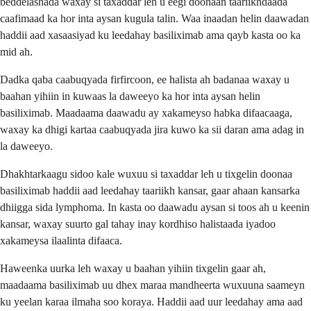
beddelashada waxay si taxaddar leh u eegi doonaan taariikhdaada
caafimaad ka hor inta aysan kugula talin. Waa inaadan helin daawadan
haddii aad xasaasiyad ku leedahay basiliximab ama qayb kasta oo ka
mid ah.
Dadka qaba caabuqyada firfircoon, ee halista ah badanaa waxay u
baahan yihiin in kuwaas la daweeyo ka hor inta aysan helin
basiliximab. Maadaama daawadu ay xakameyso habka difaacaaga,
waxay ka dhigi kartaa caabuqyada jira kuwo ka sii daran ama adag in
la daweeyo.
Dhakhtarkaagu sidoo kale wuxuu si taxaddar leh u tixgelin doonaa
basiliximab haddii aad leedahay taariikh kansar, gaar ahaan kansarka
dhiigga sida lymphoma. In kasta oo daawadu aysan si toos ah u keenin
kansar, waxay suurto gal tahay inay kordhiso halistaada iyadoo
xakameysa ilaalinta difaaca.
Haweenka uurka leh waxay u baahan yihiin tixgelin gaar ah,
maadaama basiliximab uu dhex maraa mandheerta wuxuuna saameyn
ku yeelan karaa ilmaha soo koraya. Haddii aad uur leedahay ama aad