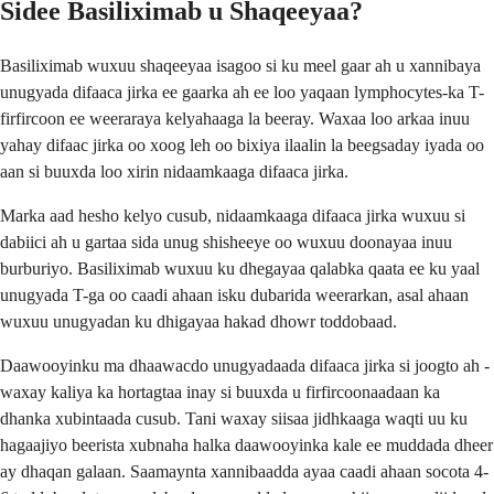
Sidee Basiliximab u Shaqeeyaa?
Basiliximab wuxuu shaqeeyaa isagoo si ku meel gaar ah u xannibaya
unugyada difaaca jirka ee gaarka ah ee loo yaqaan lymphocytes-ka T-
firfircoon ee weeraraya kelyahaaga la beeray. Waxaa loo arkaa inuu
yahay difaac jirka oo xoog leh oo bixiya ilaalin la beegsaday iyada oo
aan si buuxda loo xirin nidaamkaaga difaaca jirka.
Marka aad hesho kelyo cusub, nidaamkaaga difaaca jirka wuxuu si
dabiici ah u gartaa sida unug shisheeye oo wuxuu doonayaa inuu
burburiyo. Basiliximab wuxuu ku dhegayaa qalabka qaata ee ku yaal
unugyada T-ga oo caadi ahaan isku dubarida weerarkan, asal ahaan
wuxuu unugyadan ku dhigayaa hakad dhowr toddobaad.
Daawooyinku ma dhaawacdo unugyadaada difaaca jirka si joogto ah -
waxay kaliya ka hortagtaa inay si buuxda u firfircoonaadaan ka
dhanka xubintaada cusub. Tani waxay siisaa jidhkaaga waqti uu ku
hagaajiyo beerista xubnaha halka daawooyinka kale ee muddada dheer
ay dhaqan galaan. Saamaynta xannibaadda ayaa caadi ahaan socota 4-