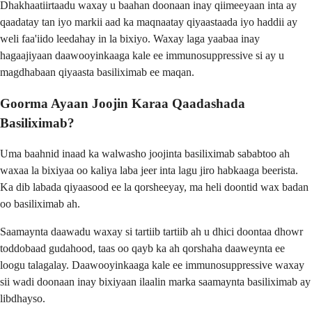
Dhakhaatiirtaadu waxay u baahan doonaan inay qiimeeyaan inta ay
qaadatay tan iyo markii aad ka maqnaatay qiyaastaada iyo haddii ay
weli faa'iido leedahay in la bixiyo. Waxay laga yaabaa inay
hagaajiyaan daawooyinkaaga kale ee immunosuppressive si ay u
magdhabaan qiyaasta basiliximab ee maqan.
Goorma Ayaan Joojin Karaa Qaadashada
Basiliximab?
Uma baahnid inaad ka walwasho joojinta basiliximab sababtoo ah
waxaa la bixiyaa oo kaliya laba jeer inta lagu jiro habkaaga beerista.
Ka dib labada qiyaasood ee la qorsheeyay, ma heli doontid wax badan
oo basiliximab ah.
Saamaynta daawadu waxay si tartiib tartiib ah u dhici doontaa dhowr
toddobaad gudahood, taas oo qayb ka ah qorshaha daaweynta ee
loogu talagalay. Daawooyinkaaga kale ee immunosuppressive waxay
sii wadi doonaan inay bixiyaan ilaalin marka saamaynta basiliximab ay
libdhayso.