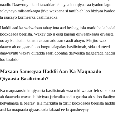
naadir. Daawooyinka si taxaddar leh ayaa loo qiyaasaa iyadoo lagu
saleynayo miisaankaaga jirka waxaana si tartiib ah loo bixiyaa iyadoo
la raacayo kormeerka caafimaadka.
Haddii aad ka welwelsan tahay inta aad heshay, isla markiiba la hadal
kooxdaada beerista. Waxay dib u eegi karaan diiwaankaaga qiyaasta
oo ay ku ilaalin karaan calaamado aan caadi ahayn. Ma jiro wax
daawo ah oo gaar ah oo loogu talagalay basiliximab, sidaa darteed
daaweyntu waxay diiradda saari doontaa daryeelka taageerada haddii
loo baahdo.
Maxaan Sameeyaa Haddii Aan Ka Maqnaado
Qiyaasta Basiliximab?
Ka maqnaanshaha qiyaasta basiliximab waa mid walaac leh sababtoo
ah daawada waxaa la bixiyaa jadwalka aad u gaarka ah si loo ilaaliyo
kelyahaaga la beeray. Isla markiiba la xiriir kooxdaada beerista haddii
aad ka maqnaato qiyaastaada labaad ee la qorsheeyay.