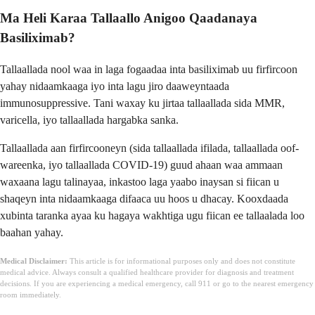
Ma Heli Karaa Tallaallo Anigoo Qaadanaya
Basiliximab?
Tallaallada nool waa in laga fogaadaa inta basiliximab uu firfircoon
yahay nidaamkaaga iyo inta lagu jiro daaweyntaada
immunosuppressive. Tani waxay ku jirtaa tallaallada sida MMR,
varicella, iyo tallaallada hargabka sanka.
Tallaallada aan firfircooneyn (sida tallaallada ifilada, tallaallada oof-
wareenka, iyo tallaallada COVID-19) guud ahaan waa ammaan
waxaana lagu talinayaa, inkastoo laga yaabo inaysan si fiican u
shaqeyn inta nidaamkaaga difaaca uu hoos u dhacay. Kooxdaada
xubinta taranka ayaa ku hagaya wakhtiga ugu fiican ee tallaalada loo
baahan yahay.
Medical Disclaimer:
This article is for informational purposes only and does not constitute
medical advice. Always consult a qualified healthcare provider for diagnosis and treatment
decisions. If you are experiencing a medical emergency, call 911 or go to the nearest emergency
room immediately.