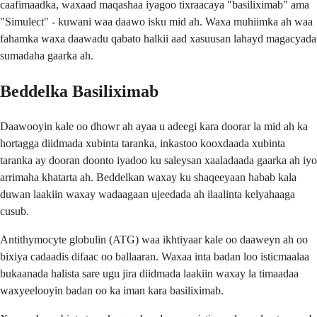
caafimaadka, waxaad maqashaa iyagoo tixraacaya "basiliximab" ama
"Simulect" - kuwani waa daawo isku mid ah. Waxa muhiimka ah waa
fahamka waxa daawadu qabato halkii aad xasuusan lahayd magacyada
sumadaha gaarka ah.
Beddelka Basiliximab
Daawooyin kale oo dhowr ah ayaa u adeegi kara doorar la mid ah ka
hortagga diidmada xubinta taranka, inkastoo kooxdaada xubinta
taranka ay dooran doonto iyadoo ku saleysan xaaladaada gaarka ah iyo
arrimaha khatarta ah. Beddelkan waxay ku shaqeeyaan habab kala
duwan laakiin waxay wadaagaan ujeedada ah ilaalinta kelyahaaga
cusub.
Antithymocyte globulin (ATG) waa ikhtiyaar kale oo daaweyn ah oo
bixiya cadaadis difaac oo ballaaran. Waxaa inta badan loo isticmaalaa
bukaanada halista sare ugu jira diidmada laakiin waxay la timaadaa
waxyeelooyin badan oo ka iman kara basiliximab.