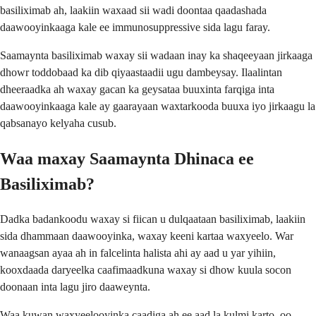
basiliximab ah, laakiin waxaad sii wadi doontaa qaadashada
daawooyinkaaga kale ee immunosuppressive sida lagu faray.
Saamaynta basiliximab waxay sii wadaan inay ka shaqeeyaan jirkaaga
dhowr toddobaad ka dib qiyaastaadii ugu dambeysay. Ilaalintan
dheeraadka ah waxay gacan ka geysataa buuxinta farqiga inta
daawooyinkaaga kale ay gaarayaan waxtarkooda buuxa iyo jirkaagu la
qabsanayo kelyaha cusub.
Waa maxay Saamaynta Dhinaca ee
Basiliximab?
Dadka badankoodu waxay si fiican u dulqaataan basiliximab, laakiin
sida dhammaan daawooyinka, waxay keeni kartaa waxyeelo. War
wanaagsan ayaa ah in falcelinta halista ahi ay aad u yar yihiin,
kooxdaada daryeelka caafimaadkuna waxay si dhow kuula socon
doonaan inta lagu jiro daaweynta.
Waa kuwan waxyeelooyinka caadiga ah ee aad la kulmi karto, oo