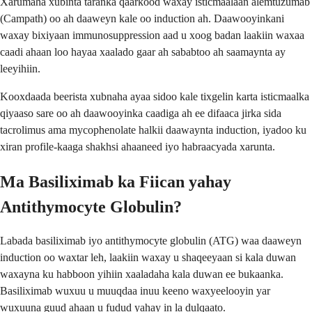
Xarumaha xubinta taranka qaarkood waxay isticmaalaan alemtuzumab
(Campath) oo ah daaweyn kale oo induction ah. Daawooyinkani
waxay bixiyaan immunosuppression aad u xoog badan laakiin waxaa
caadi ahaan loo hayaa xaalado gaar ah sababtoo ah saamaynta ay
leeyihiin.
Kooxdaada beerista xubnaha ayaa sidoo kale tixgelin karta isticmaalka
qiyaaso sare oo ah daawooyinka caadiga ah ee difaaca jirka sida
tacrolimus ama mycophenolate halkii daawaynta induction, iyadoo ku
xiran profile-kaaga shakhsi ahaaneed iyo habraacyada xarunta.
Ma Basiliximab ka Fiican yahay
Antithymocyte Globulin?
Labada basiliximab iyo antithymocyte globulin (ATG) waa daaweyn
induction oo waxtar leh, laakiin waxay u shaqeeyaan si kala duwan
waxayna ku habboon yihiin xaaladaha kala duwan ee bukaanka.
Basiliximab wuxuu u muuqdaa inuu keeno waxyeelooyin yar
wuxuuna guud ahaan u fudud yahay in la dulqaato.