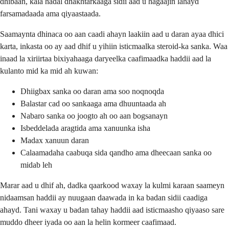
dhibaan, kala hadal dhakhtarkaaga sidii aad u hagaajin lahayd
farsamadaada ama qiyaastaada.
Saamaynta dhinaca oo aan caadi ahayn laakiin aad u daran ayaa dhici
karta, inkasta oo ay aad dhif u yihiin isticmaalka steroid-ka sanka. Waa
inaad la xiriirtaa bixiyahaaga daryeelka caafimaadka haddii aad la
kulanto mid ka mid ah kuwan:
Dhiigbax sanka oo daran ama soo noqnoqda
Balastar cad oo sankaaga ama dhuuntaada ah
Nabaro sanka oo joogto ah oo aan bogsanayn
Isbeddelada aragtida ama xanuunka isha
Madax xanuun daran
Calaamadaha caabuqa sida qandho ama dheecaan sanka oo
midab leh
Marar aad u dhif ah, dadka qaarkood waxay la kulmi karaan saameyn
nidaamsan haddii ay nuugaan daawada in ka badan sidii caadiga
ahayd. Tani waxay u badan tahay haddii aad isticmaasho qiyaaso sare
muddo dheer iyada oo aan la helin kormeer caafimaad.