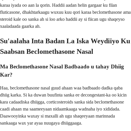
karaa iyada oo aan la qorin. Haddii aadan helin gargaar ku filan
fluticasone, dhakhtarkaagu wuxuu kuu qori karaa beclomethasone ama
steroid kale oo sanka ah si loo arko haddii ay si fiican ugu shaqeyso
xaaladaada gaarka ah.
Su'aalaha Inta Badan La Iska Weydiiyo Ku
Saabsan Beclomethasone Nasal
Ma Beclomethasone Nasal Badbaado u tahay Dhiig
Kar?
Haa, beclomethasone nasal guud ahaan waa badbaado dadka qaba
dhiig karka. Si ka duwan buufinta sanka ee decongestant-ka oo kicin
kara cadaadiska dhiigga, corticosteroids sanka sida beclomethasone
caadi ahaan ma saameeyaan nidaamkaaga wadnaha iyo xididada.
Daawooyinka waxay si maxalli ah ugu shaqeeyaan marinnada
sankaaga wax yar ayaa nuugaya dhiiggaaga.