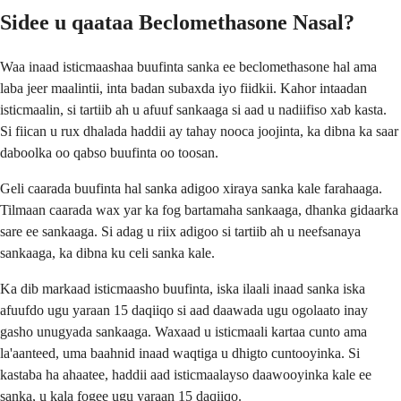
Sidee u qaataa Beclomethasone Nasal?
Waa inaad isticmaashaa buufinta sanka ee beclomethasone hal ama
laba jeer maalintii, inta badan subaxda iyo fiidkii. Kahor intaadan
isticmaalin, si tartiib ah u afuuf sankaaga si aad u nadiifiso xab kasta.
Si fiican u rux dhalada haddii ay tahay nooca joojinta, ka dibna ka saar
daboolka oo qabso buufinta oo toosan.
Geli caarada buufinta hal sanka adigoo xiraya sanka kale farahaaga.
Tilmaan caarada wax yar ka fog bartamaha sankaaga, dhanka gidaarka
sare ee sankaaga. Si adag u riix adigoo si tartiib ah u neefsanaya
sankaaga, ka dibna ku celi sanka kale.
Ka dib markaad isticmaasho buufinta, iska ilaali inaad sanka iska
afuufdo ugu yaraan 15 daqiiqo si aad daawada ugu ogolaato inay
gasho unugyada sankaaga. Waxaad u isticmaali kartaa cunto ama
la'aanteed, uma baahnid inaad waqtiga u dhigto cuntooyinka. Si
kastaba ha ahaatee, haddii aad isticmaalayso daawooyinka kale ee
sanka, u kala fogee ugu yaraan 15 daqiiqo.