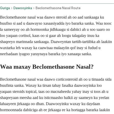
Guriga
Dawooyinka
Beclomethasone Nasal Route
Beclomethasone nasal waa daawo steroid ah oo aad sankaaga ku
buufiso si aad u daawayso xasaasiyadda iyo bararka sanka. Waa nooc
la sameeyay oo ah hormoonka jidhkaagu si dabiici ah u soo saaro oo
loo yaqaan cortisol, kaas oo si gaar ah loogu talagalay inuu ka
shaqeeyo marinnada sankaaga. Daaweyntan tartiib-tartiibka ah laakiin
waxtarka leh waxay ka caawisaa malaayiin qof inay si fudud u
neefsadaan iyagoo yaraynaya bararka iyo xanaaqa sanka.
Waa maxay Beclomethasone Nasal?
Beclomethasone nasal waa daawo corticosteroid ah oo u timaada sida
buufinta sanka. Waxay ka tirsan tahay fasalka daawooyinka loo
yaqaan steroids topical, taas oo macnaheedu yahay inay si toos ah u
shaqeeyaan meesha aad ku isticmaasho halkii ay saameyn ku yeelan
lahaayeen jirkaaga oo dhan. Daawooyinku waxay ku daydaan
hormoonnada dabiiciga ah ee jirkaaga ee ka hortagga bararka laakiin