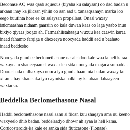
Beconase AQ waa qaab aqueous (biyaha ku salaysan) oo dad badan u
arkaan inay ka jilicsan yihiin oo aan aad u xanaaqsanayn marka loo
eego buufinta hore ee ku salaysan propellant. Qnasl waxay
isticmaashaa nidaam gaarsiin oo kala duwan kaas oo laga yaabo inuu
bixiyo qiyaas joogto ah. Farmashiistahaagu wuxuu kaa caawin karaa
inaad fahamto farqiga u dhexeeya noocyada haddii aad u baahato
inaad beddesho.
Noocyada guud ee beclomethasone nasal sidoo kale waa la heli karaa
waxayna u shaqeeyaan si waxtar leh sida noocyada magaca sumadda.
Doorashada u dhaxaysa nooca iyo guud ahaan inta badan waxay ku
xiran tahay kharashka iyo caymiska halkii ay ka ahaan lahaayeen
waxtarka.
Beddelka Beclomethasone Nasal
Haddii beclomethasone nasal aanu si fiican kuu shaqayn ama uu keeno
waxyeelo dhib badan, beddelaadyo dhowr ah ayaa la heli karaa.
Corticosteroids-ka kale ee sanka sida fluticasone (Flonase),