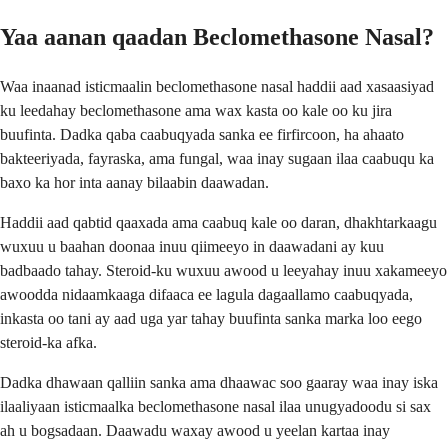
Yaa aanan qaadan Beclomethasone Nasal?
Waa inaanad isticmaalin beclomethasone nasal haddii aad xasaasiyad
ku leedahay beclomethasone ama wax kasta oo kale oo ku jira
buufinta. Dadka qaba caabuqyada sanka ee firfircoon, ha ahaato
bakteeriyada, fayraska, ama fungal, waa inay sugaan ilaa caabuqu ka
baxo ka hor inta aanay bilaabin daawadan.
Haddii aad qabtid qaaxada ama caabuq kale oo daran, dhakhtarkaagu
wuxuu u baahan doonaa inuu qiimeeyo in daawadani ay kuu
badbaado tahay. Steroid-ku wuxuu awood u leeyahay inuu xakameeyo
awoodda nidaamkaaga difaaca ee lagula dagaallamo caabuqyada,
inkasta oo tani ay aad uga yar tahay buufinta sanka marka loo eego
steroid-ka afka.
Dadka dhawaan qalliin sanka ama dhaawac soo gaaray waa inay iska
ilaaliyaan isticmaalka beclomethasone nasal ilaa unugyadoodu si sax
ah u bogsadaan. Daawadu waxay awood u yeelan kartaa inay