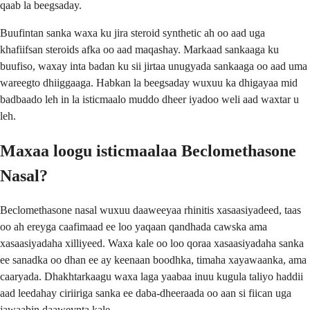
qaab la beegsaday.
Buufintan sanka waxa ku jira steroid synthetic ah oo aad uga
khafiifsan steroids afka oo aad maqashay. Markaad sankaaga ku
buufiso, waxay inta badan ku sii jirtaa unugyada sankaaga oo aad uma
wareegto dhiiggaaga. Habkan la beegsaday wuxuu ka dhigayaa mid
badbaado leh in la isticmaalo muddo dheer iyadoo weli aad waxtar u
leh.
Maxaa loogu isticmaalaa Beclomethasone
Nasal?
Beclomethasone nasal wuxuu daaweeyaa rhinitis xasaasiyadeed, taas
oo ah ereyga caafimaad ee loo yaqaan qandhada cawska ama
xasaasiyadaha xilliyeed. Waxa kale oo loo qoraa xasaasiyadaha sanka
ee sanadka oo dhan ee ay keenaan boodhka, timaha xayawaanka, ama
caaryada. Dhakhtarkaagu waxa laga yaabaa inuu kugula taliyo haddii
aad leedahay ciriiriga sanka ee daba-dheeraada oo aan si fiican uga
jawaabin daaweynta kale.