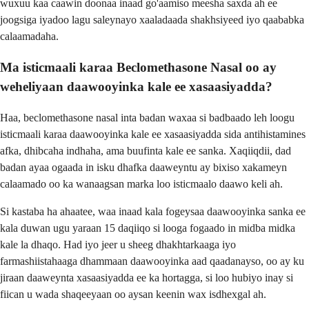
wuxuu kaa caawin doonaa inaad go'aamiso meesha saxda ah ee
joogsiga iyadoo lagu saleynayo xaaladaada shakhsiyeed iyo qaababka
calaamadaha.
Ma isticmaali karaa Beclomethasone Nasal oo ay
weheliyaan daawooyinka kale ee xasaasiyadda?
Haa, beclomethasone nasal inta badan waxaa si badbaado leh loogu
isticmaali karaa daawooyinka kale ee xasaasiyadda sida antihistamines
afka, dhibcaha indhaha, ama buufinta kale ee sanka. Xaqiiqdii, dad
badan ayaa ogaada in isku dhafka daaweyntu ay bixiso xakameyn
calaamado oo ka wanaagsan marka loo isticmaalo daawo keli ah.
Si kastaba ha ahaatee, waa inaad kala fogeysaa daawooyinka sanka ee
kala duwan ugu yaraan 15 daqiiqo si looga fogaado in midba midka
kale la dhaqo. Had iyo jeer u sheeg dhakhtarkaaga iyo
farmashiistahaaga dhammaan daawooyinka aad qaadanayso, oo ay ku
jiraan daaweynta xasaasiyadda ee ka hortagga, si loo hubiyo inay si
fiican u wada shaqeeyaan oo aysan keenin wax isdhexgal ah.