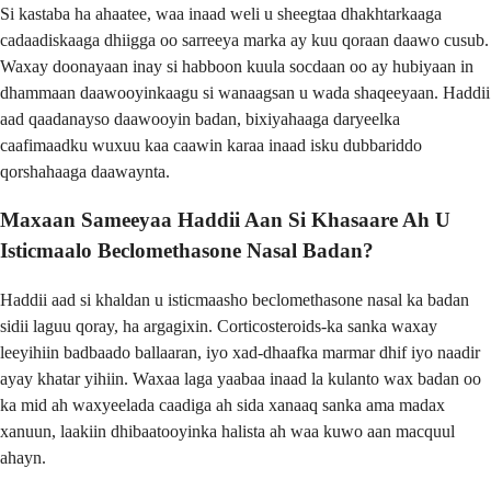
Si kastaba ha ahaatee, waa inaad weli u sheegtaa dhakhtarkaaga
cadaadiskaaga dhiigga oo sarreeya marka ay kuu qoraan daawo cusub.
Waxay doonayaan inay si habboon kuula socdaan oo ay hubiyaan in
dhammaan daawooyinkaagu si wanaagsan u wada shaqeeyaan. Haddii
aad qaadanayso daawooyin badan, bixiyahaaga daryeelka
caafimaadku wuxuu kaa caawin karaa inaad isku dubbariddo
qorshahaaga daawaynta.
Maxaan Sameeyaa Haddii Aan Si Khasaare Ah U
Isticmaalo Beclomethasone Nasal Badan?
Haddii aad si khaldan u isticmaasho beclomethasone nasal ka badan
sidii laguu qoray, ha argagixin. Corticosteroids-ka sanka waxay
leeyihiin badbaado ballaaran, iyo xad-dhaafka marmar dhif iyo naadir
ayay khatar yihiin. Waxaa laga yaabaa inaad la kulanto wax badan oo
ka mid ah waxyeelada caadiga ah sida xanaaq sanka ama madax
xanuun, laakiin dhibaatooyinka halista ah waa kuwo aan macquul
ahayn.