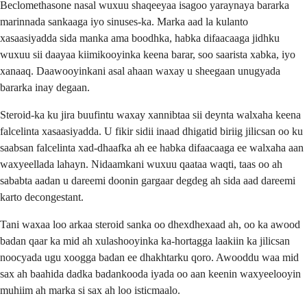
Beclomethasone nasal wuxuu shaqeeyaa isagoo yaraynaya bararka
marinnada sankaaga iyo sinuses-ka. Marka aad la kulanto
xasaasiyadda sida manka ama boodhka, habka difaacaaga jidhku
wuxuu sii daayaa kiimikooyinka keena barar, soo saarista xabka, iyo
xanaaq. Daawooyinkani asal ahaan waxay u sheegaan unugyada
bararka inay degaan.
Steroid-ka ku jira buufintu waxay xannibtaa sii deynta walxaha keena
falcelinta xasaasiyadda. U fikir sidii inaad dhigatid biriig jilicsan oo ku
saabsan falcelinta xad-dhaafka ah ee habka difaacaaga ee walxaha aan
waxyeellada lahayn. Nidaamkani wuxuu qaataa waqti, taas oo ah
sababta aadan u dareemi doonin gargaar degdeg ah sida aad dareemi
karto decongestant.
Tani waxaa loo arkaa steroid sanka oo dhexdhexaad ah, oo ka awood
badan qaar ka mid ah xulashooyinka ka-hortagga laakiin ka jilicsan
noocyada ugu xoogga badan ee dhakhtarku qoro. Awooddu waa mid
sax ah baahida dadka badankooda iyada oo aan keenin waxyeelooyin
muhiim ah marka si sax ah loo isticmaalo.