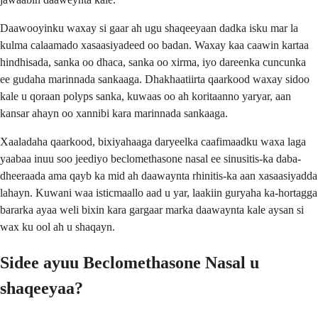
Daawooyinku waxay si gaar ah ugu shaqeeyaan dadka isku mar la
kulma calaamado xasaasiyadeed oo badan. Waxay kaa caawin kartaa
hindhisada, sanka oo dhaca, sanka oo xirma, iyo dareenka cuncunka
ee gudaha marinnada sankaaga. Dhakhaatiirta qaarkood waxay sidoo
kale u qoraan polyps sanka, kuwaas oo ah koritaanno yaryar, aan
kansar ahayn oo xannibi kara marinnada sankaaga.
Xaaladaha qaarkood, bixiyahaaga daryeelka caafimaadku waxa laga
yaabaa inuu soo jeediyo beclomethasone nasal ee sinusitis-ka daba-
dheeraada ama qayb ka mid ah daawaynta rhinitis-ka aan xasaasiyadda
lahayn. Kuwani waa isticmaallo aad u yar, laakiin guryaha ka-hortagga
bararka ayaa weli bixin kara gargaar marka daawaynta kale aysan si
wax ku ool ah u shaqayn.
Sidee ayuu Beclomethasone Nasal u
shaqeeyaa?