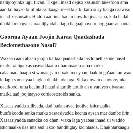
natiijooyinka ugu fiican. Tixgeli inaad dejiso xasuusin taleefoon ama
aad ku hayso buufinta sankaaga meel la arki karo si ay kaaga caawiso
inaad xasuusato. Haddii aad inta badan ilowdo qiyaasaha, kala hadal
dhakhtarkaaga istaraatiijiyadaha lagu hagaajinayo u hoggaansanaanta.
Goorma Ayaan Joojin Karaa Qaadashada
Beclomethasone Nasal?
Waxaa caadi ahaan joojin kartaa qaadashada beclomethasone nasal
marka xilliga xasaasiyaddaadu dhammaado ama marka
calaamadahaagu si wanaagsan u xakameeyaan, laakiin go'aankan waa
in lagu sameeyaa hagida dhakhtarkaaga. Si ka duwan daawooyinka
qaarkood, uma baahnid inaad si tartiib tartiib ah u yarayso qiyaasta
marka aad joojinayso corticosteroids sanka.
Xasaasiyadda xilliyada, dad badan ayaa joojiya isticmaalka
buufiskooda sanka marka xasaasiyadda keenta aysan mar dambe jirin.
Xasaasiyadda sanadka oo dhan, waxa laga yaabaa inaad sii waddo
isticmaalka ilaa inta aad u soo bandhigtay kicintaada. Dhakhtarkaagu