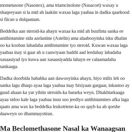
mometasone (Nasonex), ama triamcinolone (Nasacort) waxay u
shaqeeyaan si la mid ah laakiin waxaa laga yaabaa in dadka qaarkood
si fiican u dulqaataan.
Beddelka aan steroid-ka ahayn waxaa ka mid ah buufinta sanka ee
antihistamine sida azelastine (Astelin) ama alaabooyinka isku dhafan
oo ka kooban labadaba antihistamine iyo steroid. Kuwan waxaa laga
yaabaa inay si gaar ah u caawiyaan haddii aad leedahay labadaba
xasaasiyad iyo kuwa aan xasaasiyadda lahayn ee calaamadaha
sankaaga.
Dadka doorbida hababka aan dawooyinka ahayn, biyo milix leh oo
sanka lagu dhaqo ayaa laga yaabaa inay bixiyaan gargaar, inkastoo ay
guud ahaan ka yar yihiin steroids-ka bararka weyn. Dhakhtarkaaga
ayaa sidoo kale laga yaabaa inuu soo jeediyo antihistamines afka laga
qaato ama wax ka beddelka leukotriene-ka oo qayb ka ah qorshe
daaweyn oo dhammaystiran.
Ma Beclomethasone Nasal ka Wanaagsan