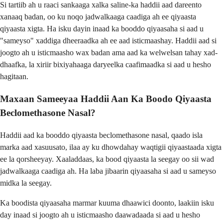
Si tartiib ah u raaci sankaaga xalka saline-ka haddii aad dareento
xanaaq badan, oo ku noqo jadwalkaaga caadiga ah ee qiyaasta
qiyaasta xigta. Ha isku dayin inaad ka booddo qiyaasaha si aad u
"sameyso" xaddiga dheeraadka ah ee aad isticmaashay. Haddii aad si
joogto ah u isticmaasho wax badan ama aad ka welwelsan tahay xad-
dhaafka, la xiriir bixiyahaaga daryeelka caafimaadka si aad u hesho
hagitaan.
Maxaan Sameeyaa Haddii Aan Ka Boodo Qiyaasta
Beclomethasone Nasal?
Haddii aad ka booddo qiyaasta beclomethasone nasal, qaado isla
marka aad xasuusato, ilaa ay ku dhowdahay waqtigii qiyaastaada xigta
ee la qorsheeyay. Xaaladdaas, ka bood qiyaasta la seegay oo sii wad
jadwalkaaga caadiga ah. Ha laba jibaarin qiyaasaha si aad u sameyso
midka la seegay.
Ka boodista qiyaasaha marmar kuuma dhaawici doonto, laakiin isku
day inaad si joogto ah u isticmaasho daawadaada si aad u hesho