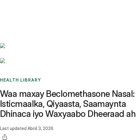
Benchmarks
Stories
FAQ
Sign up / Log in
HEALTH LIBRARY
Waa maxay Beclomethasone Nasal:
Isticmaalka, Qiyaasta, Saamaynta
Dhinaca iyo Waxyaabo Dheeraad ah
Last updated
Abriil 3, 2026