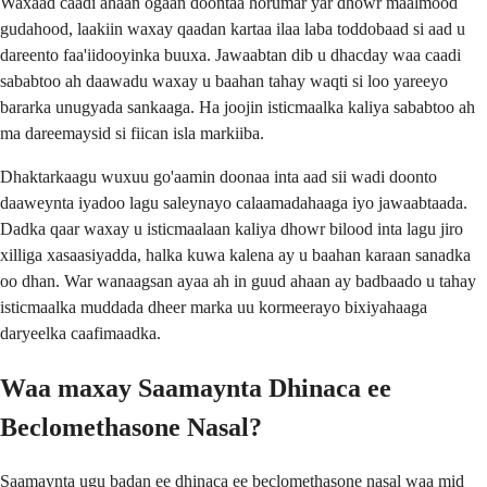
Waxaad caadi ahaan ogaan doontaa horumar yar dhowr maalmood
gudahood, laakiin waxay qaadan kartaa ilaa laba toddobaad si aad u
dareento faa'iidooyinka buuxa. Jawaabtan dib u dhacday waa caadi
sababtoo ah daawadu waxay u baahan tahay waqti si loo yareeyo
bararka unugyada sankaaga. Ha joojin isticmaalka kaliya sababtoo ah
ma dareemaysid si fiican isla markiiba.
Dhaktarkaagu wuxuu go'aamin doonaa inta aad sii wadi doonto
daaweynta iyadoo lagu saleynayo calaamadahaaga iyo jawaabtaada.
Dadka qaar waxay u isticmaalaan kaliya dhowr bilood inta lagu jiro
xilliga xasaasiyadda, halka kuwa kalena ay u baahan karaan sanadka
oo dhan. War wanaagsan ayaa ah in guud ahaan ay badbaado u tahay
isticmaalka muddada dheer marka uu kormeerayo bixiyahaaga
daryeelka caafimaadka.
Waa maxay Saamaynta Dhinaca ee
Beclomethasone Nasal?
Saamaynta ugu badan ee dhinaca ee beclomethasone nasal waa mid