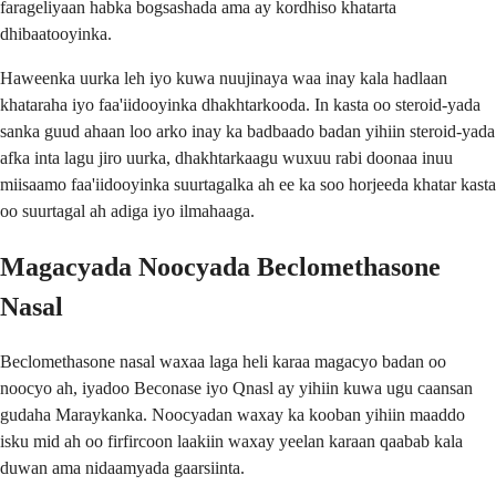
farageliyaan habka bogsashada ama ay kordhiso khatarta
dhibaatooyinka.
Haweenka uurka leh iyo kuwa nuujinaya waa inay kala hadlaan
khataraha iyo faa'iidooyinka dhakhtarkooda. In kasta oo steroid-yada
sanka guud ahaan loo arko inay ka badbaado badan yihiin steroid-yada
afka inta lagu jiro uurka, dhakhtarkaagu wuxuu rabi doonaa inuu
miisaamo faa'iidooyinka suurtagalka ah ee ka soo horjeeda khatar kasta
oo suurtagal ah adiga iyo ilmahaaga.
Magacyada Noocyada Beclomethasone
Nasal
Beclomethasone nasal waxaa laga heli karaa magacyo badan oo
noocyo ah, iyadoo Beconase iyo Qnasl ay yihiin kuwa ugu caansan
gudaha Maraykanka. Noocyadan waxay ka kooban yihiin maaddo
isku mid ah oo firfircoon laakiin waxay yeelan karaan qaabab kala
duwan ama nidaamyada gaarsiinta.