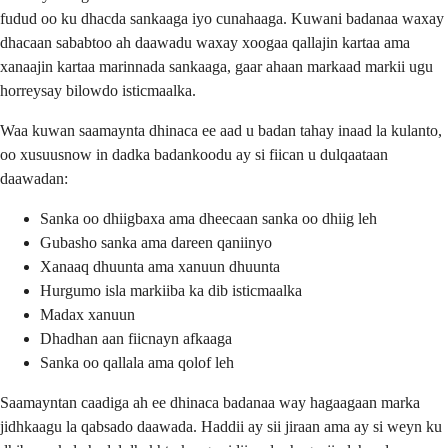
fudud oo ku dhacda sankaaga iyo cunahaaga. Kuwani badanaa waxay
dhacaan sababtoo ah daawadu waxay xoogaa qallajin kartaa ama
xanaajin kartaa marinnada sankaaga, gaar ahaan markaad markii ugu
horreysay bilowdo isticmaalka.
Waa kuwan saamaynta dhinaca ee aad u badan tahay inaad la kulanto,
oo xusuusnow in dadka badankoodu ay si fiican u dulqaataan
daawadan:
Sanka oo dhiigbaxa ama dheecaan sanka oo dhiig leh
Gubasho sanka ama dareen qaniinyo
Xanaaq dhuunta ama xanuun dhuunta
Hurgumo isla markiiba ka dib isticmaalka
Madax xanuun
Dhadhan aan fiicnayn afkaaga
Sanka oo qallala ama qolof leh
Saamayntan caadiga ah ee dhinaca badanaa way hagaagaan marka
jidhkaagu la qabsado daawada. Haddii ay sii jiraan ama ay si weyn ku