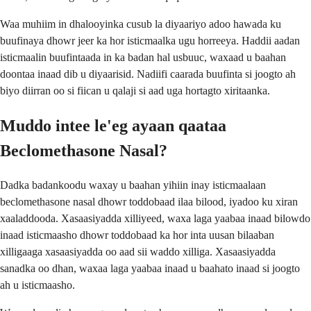
Waa muhiim in dhalooyinka cusub la diyaariyo adoo hawada ku
buufinaya dhowr jeer ka hor isticmaalka ugu horreeya. Haddii aadan
isticmaalin buufintaada in ka badan hal usbuuc, waxaad u baahan
doontaa inaad dib u diyaarisid. Nadiifi caarada buufinta si joogto ah
biyo diirran oo si fiican u qalaji si aad uga hortagto xiritaanka.
Muddo intee le'eg ayaan qaataa
Beclomethasone Nasal?
Dadka badankoodu waxay u baahan yihiin inay isticmaalaan
beclomethasone nasal dhowr toddobaad ilaa bilood, iyadoo ku xiran
xaaladdooda. Xasaasiyadda xilliyeed, waxa laga yaabaa inaad bilowdo
inaad isticmaasho dhowr toddobaad ka hor inta uusan bilaaban
xilligaaga xasaasiyadda oo aad sii waddo xilliga. Xasaasiyadda
sanadka oo dhan, waxaa laga yaabaa inaad u baahato inaad si joogto
ah u isticmaasho.