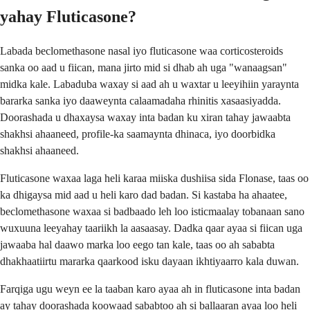
yahay Fluticasone?
Labada beclomethasone nasal iyo fluticasone waa corticosteroids
sanka oo aad u fiican, mana jirto mid si dhab ah uga "wanaagsan"
midka kale. Labaduba waxay si aad ah u waxtar u leeyihiin yaraynta
bararka sanka iyo daaweynta calaamadaha rhinitis xasaasiyadda.
Doorashada u dhaxaysa waxay inta badan ku xiran tahay jawaabta
shakhsi ahaaneed, profile-ka saamaynta dhinaca, iyo doorbidka
shakhsi ahaaneed.
Fluticasone waxaa laga heli karaa miiska dushiisa sida Flonase, taas oo
ka dhigaysa mid aad u heli karo dad badan. Si kastaba ha ahaatee,
beclomethasone waxaa si badbaado leh loo isticmaalay tobanaan sano
wuxuuna leeyahay taariikh la aasaasay. Dadka qaar ayaa si fiican uga
jawaaba hal daawo marka loo eego tan kale, taas oo ah sababta
dhakhaatiirtu mararka qaarkood isku dayaan ikhtiyaarro kala duwan.
Farqiga ugu weyn ee la taaban karo ayaa ah in fluticasone inta badan
ay tahay doorashada koowaad sababtoo ah si ballaaran ayaa loo heli