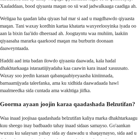
Xaaladdaas, bood qiyaasta maqan oo sii wad jadwalkaaga caadiga ah.
Weligaa ha qaadan laba qiyaas hal mar si aad u magdhawdo qiyaasta
maqan. Tani waxay kordhin kartaa khatarta waxyeelooyinka iyada oo
aan la bixin faa'iido dheeraad ah. Joogtayntu waa muhiim, laakiin
qiyaasaha mararka qaarkood maqan ma burburin doonaan
daaweyntaada.
Haddii aad inta badan ilowdo qiyaasta daawada, kala hadal
dhakhtarkaaga istaraatiijiyadaha kaa caawin kara inaad xasuusato.
Waxay soo jeedin karaan qabanqaabiyeyaasha kiniinnada,
barnaamijyada taleefanka, ama ku xidhida daawadaada hawl
maalmeedka sida cuntada ama wakhtiga jiifka.
Goorma ayaan joojin karaa qaadashada Belzutifan?
Waa inaad joojisaa qaadashada belzutifan kaliya marka dhakhtarkaagu
kuu sheego inay badbaado tahay inaad sidaas samayso. Go'aankan
wuxuu ku salaysan yahay sida ay daawadu u shaqaynayso, sida aad u