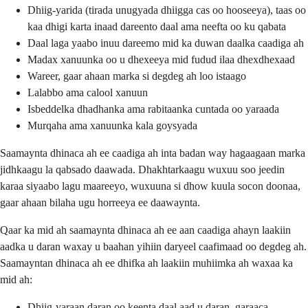
Dhiig-yarida (tirada unugyada dhiigga cas oo hooseeya), taas oo
kaa dhigi karta inaad dareento daal ama neefta oo ku qabata
Daal laga yaabo inuu dareemo mid ka duwan daalka caadiga ah
Madax xanuunka oo u dhexeeya mid fudud ilaa dhexdhexaad
Wareer, gaar ahaan marka si degdeg ah loo istaago
Lalabbo ama calool xanuun
Isbeddelka dhadhanka ama rabitaanka cuntada oo yaraada
Murqaha ama xanuunka kala goysyada
Saamaynta dhinaca ah ee caadiga ah inta badan way hagaagaan marka
jidhkaagu la qabsado daawada. Dhakhtarkaagu wuxuu soo jeedin
karaa siyaabo lagu maareeyo, wuxuuna si dhow kuula socon doonaa,
gaar ahaan bilaha ugu horreeya ee daawaynta.
Qaar ka mid ah saamaynta dhinaca ah ee aan caadiga ahayn laakiin
aadka u daran waxay u baahan yihiin daryeel caafimaad oo degdeg ah.
Saamayntan dhinaca ah ee dhifka ah laakiin muhiimka ah waxaa ka
mid ah:
Dhiig-yaraan daran oo keenta daal aad u daran, garaaca