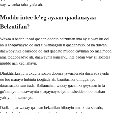
xayawaanka rabaayada ah.
Muddo intee le'eg ayaan qaadanayaa
Belzutifan?
Waxaa u badan inaad qaadan doonto belzutifan inta ay si wax ku ool
ah u shaqaynayso oo aad si wanaagsan u qaadanayso. Si ka duwan
daawooyinka qaarkood oo aad qaadato muddo cayiman oo maalmood
ama toddobaadyo ah, daaweynta kansarku inta badan way sii socotaa
muddo aan xad lahayn.
Dhakhtarkaagu wuxuu la socon doonaa jawaabtaada daawada iyada
oo loo marayo hubinta joogtada ah, baaritaanka dhiigga, iyo
daraasaadka sawirada. Ballamahan waxay gacan ka geystaan ​​in la
go'aamiyo in daawayntu shaqaynayso iyo in isbeddelo loo baahan
yahay in la sameeyo.
Dadka qaar waxay qaataan belzutifan bilooyin ama xitaa sanado,