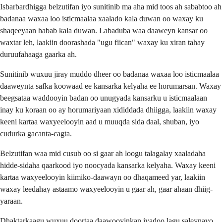
Isbarbardhigga belzutifan iyo sunitinib ma aha mid toos ah sababtoo ah
badanaa waxaa loo isticmaalaa xaalado kala duwan oo waxay ku
shaqeeyaan habab kala duwan. Labaduba waa daaweyn kansar oo
waxtar leh, laakiin doorashada "ugu fiican" waxay ku xiran tahay
duruufahaaga gaarka ah.
Sunitinib wuxuu jiray muddo dheer oo badanaa waxaa loo isticmaalaa
daaweynta safka koowaad ee kansarka kelyaha ee horumarsan. Waxay
beegsataa waddooyin badan oo unugyada kansarku u isticmaalaan
inay ku koraan oo ay horumariyaan xididdada dhiigga, laakiin waxay
keeni kartaa waxyeelooyin aad u muuqda sida daal, shuban, iyo
cudurka gacanta-cagta.
Belzutifan waa mid cusub oo si gaar ah loogu talagalay xaaladaha
hidde-sidaha qaarkood iyo noocyada kansarka kelyaha. Waxay keeni
kartaa waxyeelooyin kiimiko-daawayn oo dhaqameed yar, laakiin
waxay leedahay astaamo waxyeelooyin u gaar ah, gaar ahaan dhiig-
yaraan.
Dhaktarkaagu wuxuu doortaa daawooyinkan iyadoo lagu saleynayo