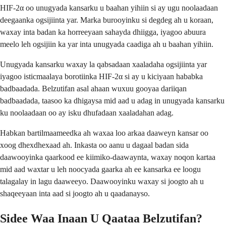
HIF-2α oo unugyada kansarku u baahan yihiin si ay ugu noolaadaan
deegaanka ogsijiinta yar. Marka burooyinku si degdeg ah u koraan,
waxay inta badan ka horreeyaan sahayda dhiigga, iyagoo abuura
meelo leh ogsijiin ka yar inta unugyada caadiga ah u baahan yihiin.
Unugyada kansarku waxay la qabsadaan xaaladaha ogsijiinta yar
iyagoo isticmaalaya borotiinka HIF-2α si ay u kiciyaan hababka
badbaadada. Belzutifan asal ahaan wuxuu gooyaa dariiqan
badbaadada, taasoo ka dhigaysa mid aad u adag in unugyada kansarku
ku noolaadaan oo ay isku dhufadaan xaaladahan adag.
Habkan bartilmaameedka ah waxaa loo arkaa daaweyn kansar oo
xoog dhexdhexaad ah. Inkasta oo aanu u dagaal badan sida
daawooyinka qaarkood ee kiimiko-daawaynta, waxay noqon kartaa
mid aad waxtar u leh noocyada gaarka ah ee kansarka ee loogu
talagalay in lagu daaweeyo. Daawooyinku waxay si joogto ah u
shaqeeyaan inta aad si joogto ah u qaadanayso.
Sidee Waa Inaan U Qaataa Belzutifan?