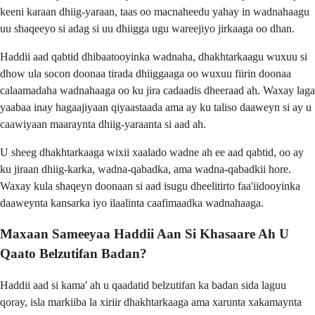
keeni karaan dhiig-yaraan, taas oo macnaheedu yahay in wadnahaagu
uu shaqeeyo si adag si uu dhiigga ugu wareejiyo jirkaaga oo dhan.
Haddii aad qabtid dhibaatooyinka wadnaha, dhakhtarkaagu wuxuu si
dhow ula socon doonaa tirada dhiiggaaga oo wuxuu fiirin doonaa
calaamadaha wadnahaaga oo ku jira cadaadis dheeraad ah. Waxay laga
yaabaa inay hagaajiyaan qiyaastaada ama ay ku taliso daaweyn si ay u
caawiyaan maaraynta dhiig-yaraanta si aad ah.
U sheeg dhakhtarkaaga wixii xaalado wadne ah ee aad qabtid, oo ay
ku jiraan dhiig-karka, wadna-qabadka, ama wadna-qabadkii hore.
Waxay kula shaqeyn doonaan si aad isugu dheelitirto faa'iidooyinka
daaweynta kansarka iyo ilaalinta caafimaadka wadnahaaga.
Maxaan Sameeyaa Haddii Aan Si Khasaare Ah U
Qaato Belzutifan Badan?
Haddii aad si kama' ah u qaadatid belzutifan ka badan sida laguu
qoray, isla markiiba la xiriir dhakhtarkaaga ama xarunta xakamaynta