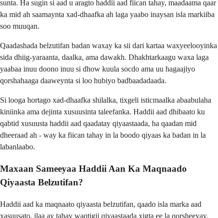
sunta. Ha sugin si aad u aragto haddii aad fiican tahay, maadaama qaar
ka mid ah saamaynta xad-dhaafka ah laga yaabo inaysan isla markiiba
soo muuqan.
Qaadashada belzutifan badan waxay ka sii dari kartaa waxyeelooyinka
sida dhiig-yaraanta, daalka, ama dawakh. Dhakhtarkaagu waxa laga
yaabaa inuu doono inuu si dhow kuula socdo ama uu hagaajiyo
qorshahaaga daaweynta si loo hubiyo badbaadadaada.
Si looga hortago xad-dhaafka shilalka, tixgeli isticmaalka abaabulaha
kiniinka ama dejinta xusuusinta taleefanka. Haddii aad dhibaato ku
qabtid xusuusta haddii aad qaadatay qiyaastaada, ha qaadan mid
dheeraad ah - way ka fiican tahay in la boodo qiyaas ka badan in la
labanlaabo.
Maxaan Sameeyaa Haddii Aan Ka Maqnaado
Qiyaasta Belzutifan?
Haddii aad ka maqnaato qiyaasta belzutifan, qaado isla marka aad
xasuusato, ilaa ay tahay waqtigii qiyaastaada xigta ee la qorsheeyay.