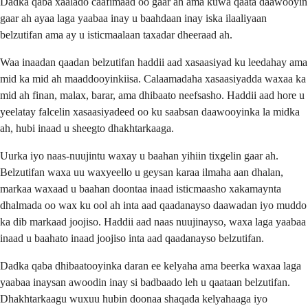
Dadka qaba xaalado caafimaad oo gaar ah ama kuwa qaata daawooyin
gaar ah ayaa laga yaabaa inay u baahdaan inay iska ilaaliyaan
belzutifan ama ay u isticmaalaan taxadar dheeraad ah.
Waa inaadan qaadan belzutifan haddii aad xasaasiyad ku leedahay ama
mid ka mid ah maaddooyinkiisa. Calaamadaha xasaasiyadda waxaa ka
mid ah finan, malax, barar, ama dhibaato neefsasho. Haddii aad hore u
yeelatay falcelin xasaasiyadeed oo ku saabsan daawooyinka la midka
ah, hubi inaad u sheegto dhakhtarkaaga.
Uurka iyo naas-nuujintu waxay u baahan yihiin tixgelin gaar ah.
Belzutifan waxa uu waxyeello u geysan karaa ilmaha aan dhalan,
markaa waxaad u baahan doontaa inaad isticmaasho xakamaynta
dhalmada oo wax ku ool ah inta aad qaadanayso daawadan iyo muddo
ka dib markaad joojiso. Haddii aad naas nuujinayso, waxa laga yaabaa
inaad u baahato inaad joojiso inta aad qaadanayso belzutifan.
Dadka qaba dhibaatooyinka daran ee kelyaha ama beerka waxaa laga
yaabaa inaysan awoodin inay si badbaado leh u qaataan belzutifan.
Dhakhtarkaagu wuxuu hubin doonaa shaqada kelyahaaga iyo