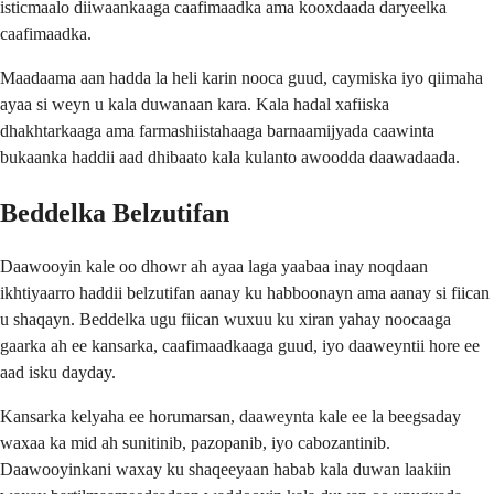
isticmaalo diiwaankaaga caafimaadka ama kooxdaada daryeelka
caafimaadka.
Maadaama aan hadda la heli karin nooca guud, caymiska iyo qiimaha
ayaa si weyn u kala duwanaan kara. Kala hadal xafiiska
dhakhtarkaaga ama farmashiistahaaga barnaamijyada caawinta
bukaanka haddii aad dhibaato kala kulanto awoodda daawadaada.
Beddelka Belzutifan
Daawooyin kale oo dhowr ah ayaa laga yaabaa inay noqdaan
ikhtiyaarro haddii belzutifan aanay ku habboonayn ama aanay si fiican
u shaqayn. Beddelka ugu fiican wuxuu ku xiran yahay noocaaga
gaarka ah ee kansarka, caafimaadkaaga guud, iyo daaweyntii hore ee
aad isku dayday.
Kansarka kelyaha ee horumarsan, daaweynta kale ee la beegsaday
waxaa ka mid ah sunitinib, pazopanib, iyo cabozantinib.
Daawooyinkani waxay ku shaqeeyaan habab kala duwan laakiin