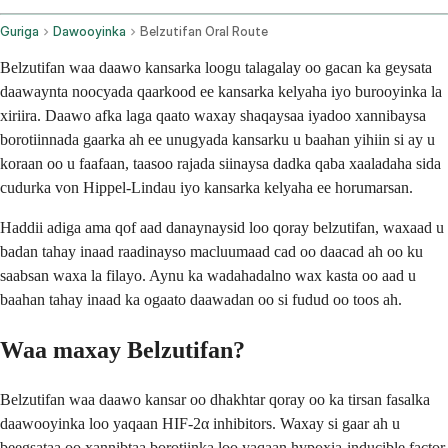
Guriga
Dawooyinka
Belzutifan Oral Route
Belzutifan waa daawo kansarka loogu talagalay oo gacan ka geysata
daawaynta noocyada qaarkood ee kansarka kelyaha iyo burooyinka la
xiriira. Daawo afka laga qaato waxay shaqaysaa iyadoo xannibaysa
borotiinnada gaarka ah ee unugyada kansarku u baahan yihiin si ay u
koraan oo u faafaan, taasoo rajada siinaysa dadka qaba xaaladaha sida
cudurka von Hippel-Lindau iyo kansarka kelyaha ee horumarsan.
Haddii adiga ama qof aad danaynaysid loo qoray belzutifan, waxaad u
badan tahay inaad raadinayso macluumaad cad oo daacad ah oo ku
saabsan waxa la filayo. Aynu ka wadahadalno wax kasta oo aad u
baahan tahay inaad ka ogaato daawadan oo si fudud oo toos ah.
Waa maxay Belzutifan?
Belzutifan waa daawo kansar oo dhakhtar qoray oo ka tirsan fasalka
daawooyinka loo yaqaan HIF-2α inhibitors. Waxay si gaar ah u
beegsataa oo xannibtaa borotiinka loo yaqaan hypoxia-inducible factor