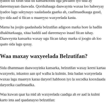
iyadoo ku xiran sida uu kansarkoodu uga jawaabo iyo sida ay
dareemayaan daawada. Qorshahaaga daawaynta waxaa loo habeeyay
iyadoo lagu saleynayo xaaladaada gaarka ah, caafimaadkaaga guud,
iyo sida aad si fiican u maareyso waxyeelada kasta.
Marna ha joojin qaadashada belzutifan adigoon marka hore la hadlin
dhakhtarkaaga, xitaa haddii aad dareemayso inaad fiican tahay.
Daaweynta kansarku waxay ugu fiican tahay marka si joogto ah loo
qaato sida lagu qoray.
Waa maxay waxyeelada Belzutifan?
Sida dhammaan daawooyinka kansarka, belzutifan waxay keeni kartaa
waxyeelo, inkastoo aan qof walba la kulmin. Inta badan waxyeelada
waxaa lagu maareyn karaa daryeel habboon iyo la socodka kooxdaada
daryeelka caafimaadka.
Waa kuwan qaar ka mid ah waxyeelada caadiga ah ee aad la kulmi
karto inta aad qaadanayso belzutifan: