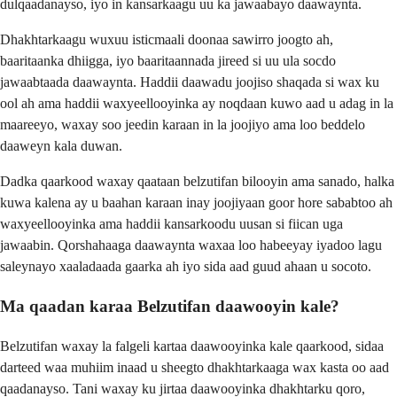
dulqaadanayso, iyo in kansarkaagu uu ka jawaabayo daawaynta.
Dhakhtarkaagu wuxuu isticmaali doonaa sawirro joogto ah,
baaritaanka dhiigga, iyo baaritaannada jireed si uu ula socdo
jawaabtaada daawaynta. Haddii daawadu joojiso shaqada si wax ku
ool ah ama haddii waxyeellooyinka ay noqdaan kuwo aad u adag in la
maareeyo, waxay soo jeedin karaan in la joojiyo ama loo beddelo
daaweyn kala duwan.
Dadka qaarkood waxay qaataan belzutifan bilooyin ama sanado, halka
kuwa kalena ay u baahan karaan inay joojiyaan goor hore sababtoo ah
waxyeellooyinka ama haddii kansarkoodu uusan si fiican uga
jawaabin. Qorshahaaga daawaynta waxaa loo habeeyay iyadoo lagu
saleynayo xaaladaada gaarka ah iyo sida aad guud ahaan u socoto.
Ma qaadan karaa Belzutifan daawooyin kale?
Belzutifan waxay la falgeli kartaa daawooyinka kale qaarkood, sidaa
darteed waa muhiim inaad u sheegto dhakhtarkaaga wax kasta oo aad
qaadanayso. Tani waxay ku jirtaa daawooyinka dhakhtarku qoro,