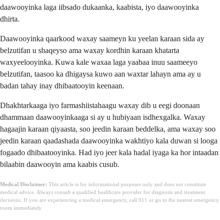
daawooyinka laga iibsado dukaanka, kaabista, iyo daawooyinka
dhirta.
Daawooyinka qaarkood waxay saameyn ku yeelan karaan sida ay
belzutifan u shaqeyso ama waxay kordhin karaan khatarta
waxyeelooyinka. Kuwa kale waxaa laga yaabaa inuu saameeyo
belzutifan, taasoo ka dhigaysa kuwo aan waxtar lahayn ama ay u
badan tahay inay dhibaatooyin keenaan.
Dhakhtarkaaga iyo farmashiistahaagu waxay dib u eegi doonaan
dhammaan daawooyinkaaga si ay u hubiyaan isdhexgalka. Waxay
hagaajin karaan qiyaasta, soo jeedin karaan beddelka, ama waxay soo
jeedin karaan qaadashada daawooyinka wakhtiyo kala duwan si looga
fogaado dhibaatooyinka. Had iyo jeer kala hadal iyaga ka hor intaadan
bilaabin daawooyin ama kaabis cusub.
Medical Disclaimer:
This article is for informational purposes only and does not constitute
medical advice. Always consult a qualified healthcare provider for diagnosis and treatment
decisions. If you are experiencing a medical emergency, call 911 or go to the nearest emergency
room immediately.