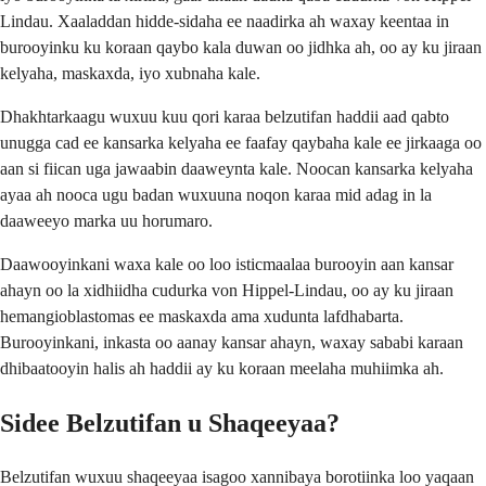
Lindau. Xaaladdan hidde-sidaha ee naadirka ah waxay keentaa in
burooyinku ku koraan qaybo kala duwan oo jidhka ah, oo ay ku jiraan
kelyaha, maskaxda, iyo xubnaha kale.
Dhakhtarkaagu wuxuu kuu qori karaa belzutifan haddii aad qabto
unugga cad ee kansarka kelyaha ee faafay qaybaha kale ee jirkaaga oo
aan si fiican uga jawaabin daaweynta kale. Noocan kansarka kelyaha
ayaa ah nooca ugu badan wuxuuna noqon karaa mid adag in la
daaweeyo marka uu horumaro.
Daawooyinkani waxa kale oo loo isticmaalaa burooyin aan kansar
ahayn oo la xidhiidha cudurka von Hippel-Lindau, oo ay ku jiraan
hemangioblastomas ee maskaxda ama xudunta lafdhabarta.
Burooyinkani, inkasta oo aanay kansar ahayn, waxay sababi karaan
dhibaatooyin halis ah haddii ay ku koraan meelaha muhiimka ah.
Sidee Belzutifan u Shaqeeyaa?
Belzutifan wuxuu shaqeeyaa isagoo xannibaya borotiinka loo yaqaan