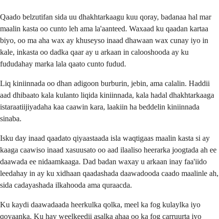
Qaado belzutifan sida uu dhakhtarkaagu kuu qoray, badanaa hal mar
maalin kasta oo cunto leh ama la'aanteed. Waxaad ku qaadan kartaa
biyo, oo ma aha wax ay khuseyso inaad dhawaan wax cunay iyo in
kale, inkasta oo dadka qaar ay u arkaan in calooshooda ay ku
fududahay marka lala qaato cunto fudud.
Liq kiniinnada oo dhan adigoon burburin, jebin, ama calalin. Haddii
aad dhibaato kala kulanto liqida kiniinnada, kala hadal dhakhtarkaaga
istaraatiijiyadaha kaa caawin kara, laakiin ha beddelin kiniinnada
sinaba.
Isku day inaad qaadato qiyaastaada isla waqtigaas maalin kasta si ay
kaaga caawiso inaad xasuusato oo aad ilaaliso heerarka joogtada ah ee
daawada ee nidaamkaaga. Dad badan waxay u arkaan inay faa'iido
leedahay in ay ku xidhaan qaadashada daawadooda caado maalinle ah,
sida cadayashada ilkahooda ama quraacda.
Ku kaydi daawadaada heerkulka qolka, meel ka fog kulaylka iyo
qoyaanka. Ku hay weelkeedii asalka ahaa oo ka fog carruurta iyo