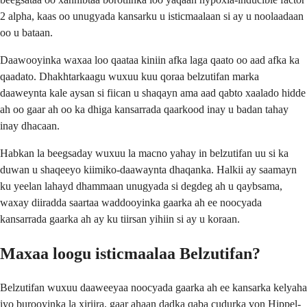
2 alpha, kaas oo unugyada kansarku u isticmaalaan si ay u noolaadaan
oo u bataan.
Daawooyinka waxaa loo qaataa kiniin afka laga qaato oo aad afka ka
qaadato. Dhakhtarkaagu wuxuu kuu qoraa belzutifan marka
daaweynta kale aysan si fiican u shaqayn ama aad qabto xaalado hidde
ah oo gaar ah oo ka dhiga kansarrada qaarkood inay u badan tahay
inay dhacaan.
Habkan la beegsaday wuxuu la macno yahay in belzutifan uu si ka
duwan u shaqeeyo kiimiko-daawaynta dhaqanka. Halkii ay saamayn
ku yeelan lahayd dhammaan unugyada si degdeg ah u qaybsama,
waxay diiradda saartaa waddooyinka gaarka ah ee noocyada
kansarrada gaarka ah ay ku tiirsan yihiin si ay u koraan.
Maxaa loogu isticmaalaa Belzutifan?
Belzutifan wuxuu daaweeyaa noocyada gaarka ah ee kansarka kelyaha
iyo burooyinka la xiriira, gaar ahaan dadka qaba cudurka von Hippel-