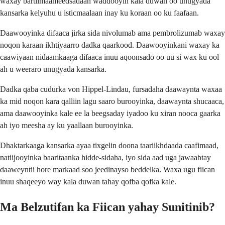
waxay bartilmaameedsadaan waddooyin kala duwan oo unugyada
kansarka kelyuhu u isticmaalaan inay ku koraan oo ku faafaan.
Daawooyinka difaaca jirka sida nivolumab ama pembrolizumab waxay
noqon karaan ikhtiyaarro dadka qaarkood. Daawooyinkani waxay ka
caawiyaan nidaamkaaga difaaca inuu aqoonsado oo uu si wax ku ool
ah u weeraro unugyada kansarka.
Dadka qaba cudurka von Hippel-Lindau, fursadaha daawaynta waxaa
ka mid noqon kara qalliin lagu saaro burooyinka, daawaynta shucaaca,
ama daawooyinka kale ee la beegsaday iyadoo ku xiran nooca gaarka
ah iyo meesha ay ku yaallaan burooyinka.
Dhaktarkaaga kansarka ayaa tixgelin doona taariikhdaada caafimaad,
natiijooyinka baaritaanka hidde-sidaha, iyo sida aad uga jawaabtay
daaweyntii hore markaad soo jeedinayso beddelka. Waxa ugu fiican
inuu shaqeeyo way kala duwan tahay qofba qofka kale.
Ma Belzutifan ka Fiican yahay Sunitinib?