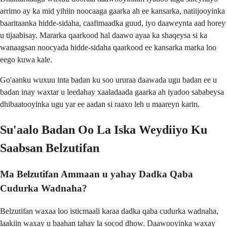
arrimo ay ka mid yihiin noocaaga gaarka ah ee kansarka, natiijooyinka
baaritaanka hidde-sidaha, caafimaadka guud, iyo daaweynta aad horey
u tijaabisay. Mararka qaarkood hal daawo ayaa ka shaqeysa si ka
wanaagsan noocyada hidde-sidaha qaarkood ee kansarka marka loo
eego kuwa kale.
Go'aanku wuxuu inta badan ku soo ururaa daawada ugu badan ee u
badan inay waxtar u leedahay xaaladaada gaarka ah iyadoo sababeysa
dhibaatooyinka ugu yar ee aadan si raaxo leh u maareyn karin.
Su'aalo Badan Oo La Iska Weydiiyo Ku
Saabsan Belzutifan
Ma Belzutifan Ammaan u yahay Dadka Qaba
Cudurka Wadnaha?
Belzutifan waxaa loo isticmaali karaa dadka qaba cudurka wadnaha,
laakiin waxay u baahan tahay la socod dhow. Daawooyinka waxay