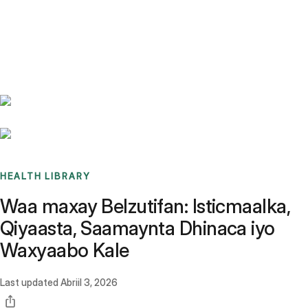
Benchmarks
Stories
FAQ
Sign up / Log in
HEALTH LIBRARY
Waa maxay Belzutifan: Isticmaalka,
Qiyaasta, Saamaynta Dhinaca iyo
Waxyaabo Kale
Last updated
Abriil 3, 2026