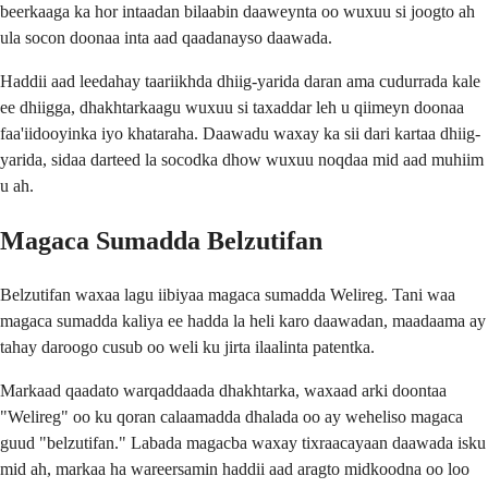
beerkaaga ka hor intaadan bilaabin daaweynta oo wuxuu si joogto ah
ula socon doonaa inta aad qaadanayso daawada.
Haddii aad leedahay taariikhda dhiig-yarida daran ama cudurrada kale
ee dhiigga, dhakhtarkaagu wuxuu si taxaddar leh u qiimeyn doonaa
faa'iidooyinka iyo khataraha. Daawadu waxay ka sii dari kartaa dhiig-
yarida, sidaa darteed la socodka dhow wuxuu noqdaa mid aad muhiim
u ah.
Magaca Sumadda Belzutifan
Belzutifan waxaa lagu iibiyaa magaca sumadda Welireg. Tani waa
magaca sumadda kaliya ee hadda la heli karo daawadan, maadaama ay
tahay daroogo cusub oo weli ku jirta ilaalinta patentka.
Markaad qaadato warqaddaada dhakhtarka, waxaad arki doontaa
"Welireg" oo ku qoran calaamadda dhalada oo ay weheliso magaca
guud "belzutifan." Labada magacba waxay tixraacayaan daawada isku
mid ah, markaa ha wareersamin haddii aad aragto midkoodna oo loo