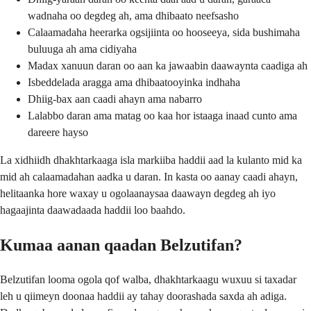
wadnaha oo degdeg ah, ama dhibaato neefsasho
Calaamadaha heerarka ogsijiinta oo hooseeya, sida bushimaha
buluuga ah ama cidiyaha
Madax xanuun daran oo aan ka jawaabin daawaynta caadiga ah
Isbeddelada aragga ama dhibaatooyinka indhaha
Dhiig-bax aan caadi ahayn ama nabarro
Lalabbo daran ama matag oo kaa hor istaaga inaad cunto ama
dareere hayso
La xidhiidh dhakhtarkaaga isla markiiba haddii aad la kulanto mid ka
mid ah calaamadahan aadka u daran. In kasta oo aanay caadi ahayn,
helitaanka hore waxay u ogolaanaysaa daawayn degdeg ah iyo
hagaajinta daawadaada haddii loo baahdo.
Kumaa aanan qaadan Belzutifan?
Belzutifan looma ogola qof walba, dhakhtarkaagu wuxuu si taxadar
leh u qiimeyn doonaa haddii ay tahay doorashada saxda ah adiga.