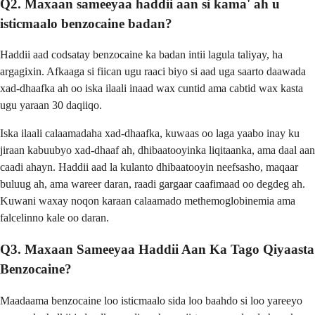
Q2. Maxaan sameeyaa haddii aan si kama' ah u
isticmaalo benzocaine badan?
Haddii aad codsatay benzocaine ka badan intii lagula taliyay, ha
argagixin. Afkaaga si fiican ugu raaci biyo si aad uga saarto daawada
xad-dhaafka ah oo iska ilaali inaad wax cuntid ama cabtid wax kasta
ugu yaraan 30 daqiiqo.
Iska ilaali calaamadaha xad-dhaafka, kuwaas oo laga yaabo inay ku
jiraan kabuubyo xad-dhaaf ah, dhibaatooyinka liqitaanka, ama daal aan
caadi ahayn. Haddii aad la kulanto dhibaatooyin neefsasho, maqaar
buluug ah, ama wareer daran, raadi gargaar caafimaad oo degdeg ah.
Kuwani waxay noqon karaan calaamado methemoglobinemia ama
falcelinno kale oo daran.
Q3. Maxaan Sameeyaa Haddii Aan Ka Tago Qiyaasta
Benzocaine?
Maadaama benzocaine loo isticmaalo sida loo baahdo si loo yareeyo