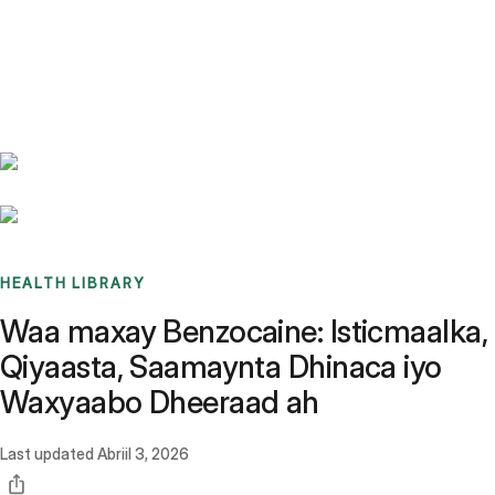
Benchmarks
Stories
FAQ
Sign up / Log in
HEALTH LIBRARY
Waa maxay Benzocaine: Isticmaalka,
Qiyaasta, Saamaynta Dhinaca iyo
Waxyaabo Dheeraad ah
Last updated
Abriil 3, 2026