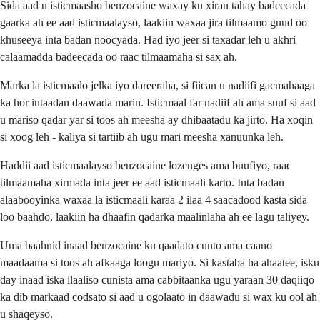
Sida aad u isticmaasho benzocaine waxay ku xiran tahay badeecada
gaarka ah ee aad isticmaalayso, laakiin waxaa jira tilmaamo guud oo
khuseeya inta badan noocyada. Had iyo jeer si taxadar leh u akhri
calaamadda badeecada oo raac tilmaamaha si sax ah.
Marka la isticmaalo jelka iyo dareeraha, si fiican u nadiifi gacmahaaga
ka hor intaadan daawada marin. Isticmaal far nadiif ah ama suuf si aad
u mariso qadar yar si toos ah meesha ay dhibaatadu ka jirto. Ha xoqin
si xoog leh - kaliya si tartiib ah ugu mari meesha xanuunka leh.
Haddii aad isticmaalayso benzocaine lozenges ama buufiyo, raac
tilmaamaha xirmada inta jeer ee aad isticmaali karto. Inta badan
alaabooyinka waxaa la isticmaali karaa 2 ilaa 4 saacadood kasta sida
loo baahdo, laakiin ha dhaafin qadarka maalinlaha ah ee lagu taliyey.
Uma baahnid inaad benzocaine ku qaadato cunto ama caano
maadaama si toos ah afkaaga loogu mariyo. Si kastaba ha ahaatee, isku
day inaad iska ilaaliso cunista ama cabbitaanka ugu yaraan 30 daqiiqo
ka dib markaad codsato si aad u ogolaato in daawadu si wax ku ool ah
u shaqeyso.