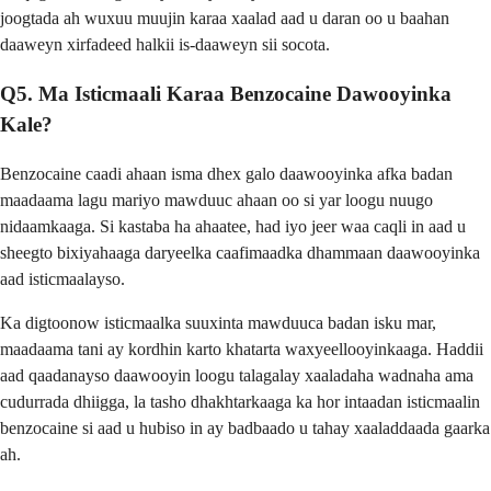
joogtada ah wuxuu muujin karaa xaalad aad u daran oo u baahan
daaweyn xirfadeed halkii is-daaweyn sii socota.
Q5. Ma Isticmaali Karaa Benzocaine Dawooyinka
Kale?
Benzocaine caadi ahaan isma dhex galo daawooyinka afka badan
maadaama lagu mariyo mawduuc ahaan oo si yar loogu nuugo
nidaamkaaga. Si kastaba ha ahaatee, had iyo jeer waa caqli in aad u
sheegto bixiyahaaga daryeelka caafimaadka dhammaan daawooyinka
aad isticmaalayso.
Ka digtoonow isticmaalka suuxinta mawduuca badan isku mar,
maadaama tani ay kordhin karto khatarta waxyeellooyinkaaga. Haddii
aad qaadanayso daawooyin loogu talagalay xaaladaha wadnaha ama
cudurrada dhiigga, la tasho dhakhtarkaaga ka hor intaadan isticmaalin
benzocaine si aad u hubiso in ay badbaado u tahay xaaladdaada gaarka
ah.