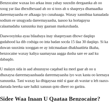
Benzocaine waxaa loo arkaa inuu yahay suuxdin deegaanka ah oo
xoog yar ilaa dhexdhexaad ah oo si toos ah u shaqeeya dhamaadka
dareemayaasha ee afkaaga iyo cunahaaga. Waxay xannibtaa kanaalada
sodium ee unugyada dareemayaasha, taasoo ka hortagaysa
calaamadaha xanuunka inay gaaraan maskaxdaada.
Daawooyinka ayaa bilaabaya inay shaqeeyaan dhowr daqiiqo
gudahood ka dib codsiga oo inta badan socda 15 ilaa 30 daqiiqo. Si ka
duwan suuxinta xooggan ee ay isticmaalaan dhakhaatiirta ilkaha,
benzocaine waxay kaliya saamaysaa aagga dusha sare ee aad ku
dabaqdo.
U malayn sida in aad abuurayso caqabad ku meel gaar ah oo u
dhaxaysa dareemayaashaada dareemayaasha iyo wax kasta oo keenaya
xanuunka. Tani waxay ka dhigaysaa mid si gaar ah waxtar u leh raaxo-
darrada heerka sare halkii xanuun qoto dheer oo gariira.
Sidee Waa Inaan U Qaataa Benzocaine?