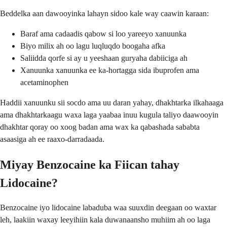
Beddelka aan dawooyinka lahayn sidoo kale way caawin karaan:
Baraf ama cadaadis qabow si loo yareeyo xanuunka
Biyo milix ah oo lagu luqluqdo boogaha afka
Saliidda qorfe si ay u yeeshaan guryaha dabiiciga ah
Xanuunka xanuunka ee ka-hortagga sida ibuprofen ama
acetaminophen
Haddii xanuunku sii socdo ama uu daran yahay, dhakhtarka ilkahaaga
ama dhakhtarkaagu waxa laga yaabaa inuu kugula taliyo daawooyin
dhakhtar qoray oo xoog badan ama wax ka qabashada sababta
asaasiga ah ee raaxo-darradaada.
Miyay Benzocaine ka Fiican tahay
Lidocaine?
Benzocaine iyo lidocaine labaduba waa suuxdin deegaan oo waxtar
leh, laakiin waxay leeyihiin kala duwanaansho muhiim ah oo laga