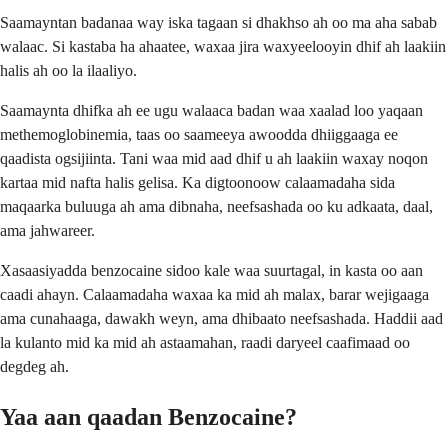
Saamayntan badanaa way iska tagaan si dhakhso ah oo ma aha sabab
walaac. Si kastaba ha ahaatee, waxaa jira waxyeelooyin dhif ah laakiin
halis ah oo la ilaaliyo.
Saamaynta dhifka ah ee ugu walaaca badan waa xaalad loo yaqaan
methemoglobinemia, taas oo saameeya awoodda dhiiggaaga ee
qaadista ogsijiinta. Tani waa mid aad dhif u ah laakiin waxay noqon
kartaa mid nafta halis gelisa. Ka digtoonoow calaamadaha sida
maqaarka buluuga ah ama dibnaha, neefsashada oo ku adkaata, daal,
ama jahwareer.
Xasaasiyadda benzocaine sidoo kale waa suurtagal, in kasta oo aan
caadi ahayn. Calaamadaha waxaa ka mid ah malax, barar wejigaaga
ama cunahaaga, dawakh weyn, ama dhibaato neefsashada. Haddii aad
la kulanto mid ka mid ah astaamahan, raadi daryeel caafimaad oo
degdeg ah.
Yaa aan qaadan Benzocaine?