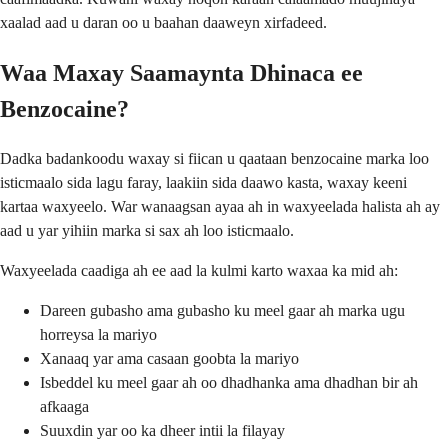
xaalad aad u daran oo u baahan daaweyn xirfadeed.
Waa Maxay Saamaynta Dhinaca ee
Benzocaine?
Dadka badankoodu waxay si fiican u qaataan benzocaine marka loo
isticmaalo sida lagu faray, laakiin sida daawo kasta, waxay keeni
kartaa waxyeelo. War wanaagsan ayaa ah in waxyeelada halista ah ay
aad u yar yihiin marka si sax ah loo isticmaalo.
Waxyeelada caadiga ah ee aad la kulmi karto waxaa ka mid ah:
Dareen gubasho ama gubasho ku meel gaar ah marka ugu
horreysa la mariyo
Xanaaq yar ama casaan goobta la mariyo
Isbeddel ku meel gaar ah oo dhadhanka ama dhadhan bir ah
afkaaga
Suuxdin yar oo ka dheer intii la filayay