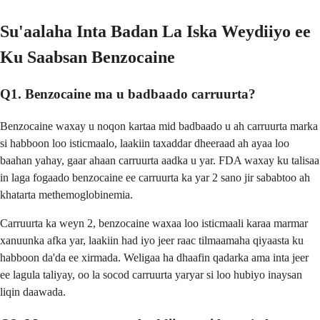
Su'aalaha Inta Badan La Iska Weydiiyo ee
Ku Saabsan Benzocaine
Q1. Benzocaine ma u badbaado carruurta?
Benzocaine waxay u noqon kartaa mid badbaado u ah carruurta marka
si habboon loo isticmaalo, laakiin taxaddar dheeraad ah ayaa loo
baahan yahay, gaar ahaan carruurta aadka u yar. FDA waxay ku talisaa
in laga fogaado benzocaine ee carruurta ka yar 2 sano jir sababtoo ah
khatarta methemoglobinemia.
Carruurta ka weyn 2, benzocaine waxaa loo isticmaali karaa marmar
xanuunka afka yar, laakiin had iyo jeer raac tilmaamaha qiyaasta ku
habboon da'da ee xirmada. Weligaa ha dhaafin qadarka ama inta jeer
ee lagula taliyay, oo la socod carruurta yaryar si loo hubiyo inaysan
liqin daawada.