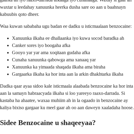
waxtar u leedahay xanuunka heerka dusha sare oo aan u baahnayn
kabuubis qoto dheer.
Waa kuwan sababaha ugu badan ee dadku u isticmaalaan benzocaine:
Xanuunka ilkaha ee dhallaanka iyo kuwa socod baradka ah
Canker sores iyo boogaha afka
Gooyo yar yar ama xoqitaan gudaha afka
Cunaha xanuunka qabowga ama xanaaq yar
Xanuunka ka yimaada shaqada ilkaha ama biraha
Gargaarka ilkaha ka hor inta aan la arkin dhakhtarka ilkaha
Dadka qaar ayaa sidoo kale isticmaala alaabada benzocaine ka hor inta
aan la samayn habraacyada ilkaha si loo yareeyo raaxo-darrada. Si
kastaba ha ahaatee, waxaa muhiim ah in la ogaado in benzocaine ay
kaliya bixiso gargaar ku meel gaar ah oo aan daweyn xaaladaha hoose.
Sidee Benzocaine u shaqeeyaa?