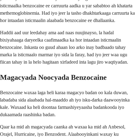
isticmaalka benzocaine ee carruurta aadka u yar sababtoo ah khatarta
methemoglobinemia. Had iyo jeer la tasho dhakhtarkaaga carruurta ka
hor intaadan isticmaalin alaabada benzocaine ee dhallaanka.
Haddii aad uur leedahay ama aad naas nuujinayso, la hadal
bixiyahaaga daryeelka caafimaadka ka hor intaadan isticmaalin
benzocaine. Inkasta oo guud ahaan loo arko inay badbaado tahay
marka la isticmaalo marmar iyo sida la faray, had iyo jeer waa ugu
fiican tahay in la helo hagitaan xirfadeed inta lagu jiro waqtiyadan.
Magacyada Noocyada Benzocaine
Benzocaine waxaa laga heli karaa magacyo badan oo kala duwan,
labadaba sida alaabada hal-maaddo ah iyo isku-darka daawooyinka
kale. Waxaad ka heli doontaa farmashiyeyaasha badankooda iyo
dukaamada raashinka badan.
Qaar ka mid ah magacyada caanka ah waxaa ka mid ah Anbesol,
Orajel, Hurricaine, iyo Benzodent. Alaabooyinkani waxay ku