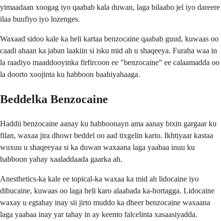
yimaadaan xoogag iyo qaabab kala duwan, laga bilaabo jel iyo dareere
ilaa buufiyo iyo lozenges.
Waxaad sidoo kale ka heli kartaa benzocaine qaabab guud, kuwaas oo
caadi ahaan ka jaban laakiin si isku mid ah u shaqeeya. Furaha waa in
la raadiyo maaddooyinka firfircoon ee "benzocaine" ee calaamadda oo
la doorto xoojinta ku habboon baahiyahaaga.
Beddelka Benzocaine
Haddii benzocaine aanay ku habboonayn ama aanay bixin gargaar ku
filan, waxaa jira dhowr beddel oo aad tixgelin karto. Ikhtiyaar kastaa
wuxuu u shaqeeyaa si ka duwan waxaana laga yaabaa inuu ku
habboon yahay xaaladdaada gaarka ah.
Anesthetics-ka kale ee topical-ka waxaa ka mid ah lidocaine iyo
dibucaine, kuwaas oo laga heli karo alaabada ka-hortagga. Lidocaine
waxay u egtahay inay sii jirto muddo ka dheer benzocaine waxaana
laga yaabaa inay yar tahay in ay keento falcelinta xasaasiyadda.