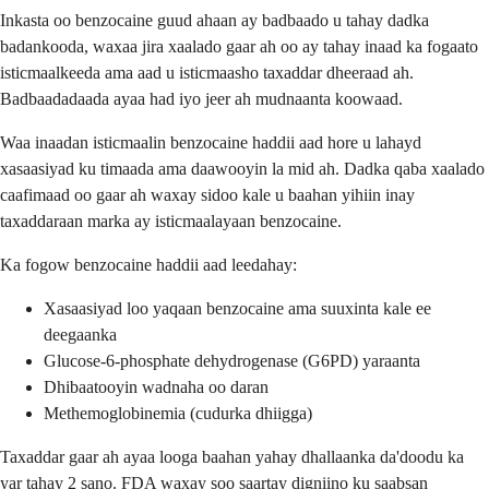
Inkasta oo benzocaine guud ahaan ay badbaado u tahay dadka
badankooda, waxaa jira xaalado gaar ah oo ay tahay inaad ka fogaato
isticmaalkeeda ama aad u isticmaasho taxaddar dheeraad ah.
Badbaadadaada ayaa had iyo jeer ah mudnaanta koowaad.
Waa inaadan isticmaalin benzocaine haddii aad hore u lahayd
xasaasiyad ku timaada ama daawooyin la mid ah. Dadka qaba xaalado
caafimaad oo gaar ah waxay sidoo kale u baahan yihiin inay
taxaddaraan marka ay isticmaalayaan benzocaine.
Ka fogow benzocaine haddii aad leedahay:
Xasaasiyad loo yaqaan benzocaine ama suuxinta kale ee
deegaanka
Glucose-6-phosphate dehydrogenase (G6PD) yaraanta
Dhibaatooyin wadnaha oo daran
Methemoglobinemia (cudurka dhiigga)
Taxaddar gaar ah ayaa looga baahan yahay dhallaanka da'doodu ka
yar tahay 2 sano. FDA waxay soo saartay digniino ku saabsan