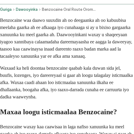
Guriga
Dawooyinka
Benzocaine Oral Route Oromucosal Route
Benzocaine waa daawo suuxdin ah oo deegaanka ah oo kabuubisa
meelaha gaarka ah ee afkaaga iyo cunahaaga si ay u bixiso gargaarka
xanuunka ku meel gaarka ah. Daawooyinkani waxay u shaqeeyaan
iyagoo xannibaya calaamadaha dareemayaasha ee aagga la daweeyay,
taasoo kaa caawinaysa inaad dareento raaxo badan marka aad la
tacaaleyso xanuunka yar ee afka ama xanaaq.
Waxaad ka heli doontaa benzocaine qaabab kala duwan sida jel,
buufis, lozenges, iyo dareereyaal si gaar ah loogu talagalay isticmaalka
afka. Waxaa caadi ahaan loo isticmaalaa xanuunka ilkaha ee
dhallaanka, boogaha afka, iyo raaxo-darrada cunaha ee carruurta iyo
dadka waaweynba.
Maxaa loogu isticmaalaa Benzocaine?
Benzocaine waxay kaa caawisaa in laga nafiso xanuunka ku meel
gaarka ah iyo raaxo-darrada afkaaga iyo cunahaaga. Waxay si gaar ah