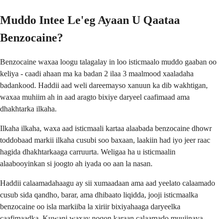
Muddo Intee Le'eg Ayaan U Qaataa
Benzocaine?
Benzocaine waxaa loogu talagalay in loo isticmaalo muddo gaaban oo
keliya - caadi ahaan ma ka badan 2 ilaa 3 maalmood xaaladaha
badankood. Haddii aad weli dareemayso xanuun ka dib wakhtigan,
waxaa muhiim ah in aad aragto bixiye daryeel caafimaad ama
dhakhtarka ilkaha.
Ilkaha ilkaha, waxa aad isticmaali kartaa alaabada benzocaine dhowr
toddobaad markii ilkaha cusubi soo baxaan, laakiin had iyo jeer raac
hagida dhakhtarkaaga carruurta. Weligaa ha u isticmaalin
alaabooyinkan si joogto ah iyada oo aan la nasan.
Haddii calaamadahaagu ay sii xumaadaan ama aad yeelato calaamado
cusub sida qandho, barar, ama dhibaato liqidda, jooji isticmaalka
benzocaine oo isla markiiba la xiriir bixiyahaaga daryeelka
caafimaadka. Kuwani waxay noqon karaan calaamado muujinaya