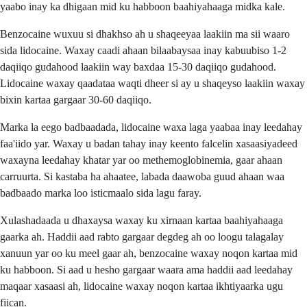
yaabo inay ka dhigaan mid ku habboon baahiyahaaga midka kale.
Benzocaine wuxuu si dhakhso ah u shaqeeyaa laakiin ma sii waaro
sida lidocaine. Waxay caadi ahaan bilaabaysaa inay kabuubiso 1-2
daqiiqo gudahood laakiin way baxdaa 15-30 daqiiqo gudahood.
Lidocaine waxay qaadataa waqti dheer si ay u shaqeyso laakiin waxay
bixin kartaa gargaar 30-60 daqiiqo.
Marka la eego badbaadada, lidocaine waxa laga yaabaa inay leedahay
faa'iido yar. Waxay u badan tahay inay keento falcelin xasaasiyadeed
waxayna leedahay khatar yar oo methemoglobinemia, gaar ahaan
carruurta. Si kastaba ha ahaatee, labada daawoba guud ahaan waa
badbaado marka loo isticmaalo sida lagu faray.
Xulashadaada u dhaxaysa waxay ku xirnaan kartaa baahiyahaaga
gaarka ah. Haddii aad rabto gargaar degdeg ah oo loogu talagalay
xanuun yar oo ku meel gaar ah, benzocaine waxay noqon kartaa mid
ku habboon. Si aad u hesho gargaar waara ama haddii aad leedahay
maqaar xasaasi ah, lidocaine waxay noqon kartaa ikhtiyaarka ugu
fiican.