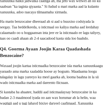
xanuunka halkii jadwalka caadiga ah, ma jirto wax welwel ah oo ku
saabsan "ka tagista qiyaasta." Si fudud u mari marka aad la kulanto
xanuunka, adoo raacaya tilmaamaha xirmada.
Ha marin benzocaine dheeraad ah si aad u buuxiso codsiyada la
seegay. Taa beddelkeeda, u isticmaal oo kaliya marka aad leedahay
calaamado oo u hoggaansan inta jeer ee la isticmaalo ee lagu taliyey,
taas oo caadi ahaan ah 2-4 saacadood kasta sida loo baahdo.
Q4. Goorma Ayaan Joojin Karaa Qaadashada
Benzocaine?
Waxaad joojin kartaa isticmaalka benzocaine isla marka xanuunkaagu
yaraado ama marka xaaladda hoose ay bogsato. Maadaama loogu
talagalay in lagu yareeyo ku meel gaarka ah, looma baahna in la sii
wado isticmaalka marka aad dareento fiicnaan.
Si kastaba ha ahaatee, haddii aad isticmaalaysay benzocaine in ka
badan 2-3 maalmood iyada oo aan wax horumar ah la helin, waa
waqtigii aad u tagi lahayd bixiye daryeel caafimaad. Xanuunka